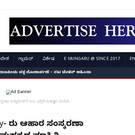
ಿದೇಶ
ಗ್ಲಾಮರ್
ವಿಶೇಷ
E MUNGARU @ SINCE 2017
EN
ರಾಜಕೀಯ ಪಕ್ಷ ಲೋಕಾರ್ಪಣೆ – ನಟ ಚೇತನ್ ಅಹಿಂಸಾ
ಣಾ ಉದ್ದಿಮೆಗಳಿಗೆ ಸಾಲ: ಇಲ್ಲಿದೆ ಮಹತ್ವದ ಮಾಹಿತಿ..
y- ಕಿರು ಆಹಾರ ಸಂಸ್ಕರಣಾ