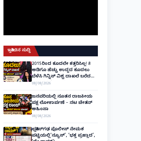
ಇತ್ತೀಚಿನ ಸುದ್ದಿ
2015ರಿಂದ ಕೂದಲೇ ಕತ್ತರಿಸಿಲ್ಲ! 8
ಅಡಿಗೂ ಹೆಚ್ಚು ಉದ್ದದ ಕೂದಲು
ಬೆಳೆಸಿ ಗಿನ್ನಿಸ್ ವಿಶ್ವ ದಾಖಲೆ ಬರೆದ
ಭಾರತದ ರೇಣು ಧರಿಯಾಲ್!
08/08/2026
ಜನವರಿಯಲ್ಲಿ ನೂತನ ರಾಜಕೀಯ
ಪಕ್ಷ ಲೋಕಾರ್ಪಣೆ – ನಟ ಚೇತನ್
ಅಹಿಂಸಾ
08/08/2026
ಛತ್ತೀಸ್‌ಗಢ ಪೊಲೀಸ್ ನೇಮಕ
ಪಟ್ಟಿಯಲ್ಲಿ‘ನ್ಯೂಸ್’, ‘ಭಕ್ತ ಪ್ರಹ್ಲಾದ’,