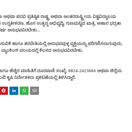
 ಅಥವಾ ಪದವಿ ಪ್ರತಿಷ್ಠಿತ ರಾಷ್ಟ್ರ ಅಥವಾ ಅಂತರರಾಷ್ಟ್ರೀಯ ವಿಶ್ವವಿದ್ಯಾಲಯ
ಾನ ಉನ್ನತೀಕರಣ, ಹೊಸ ಉತ್ಪನ್ನ ಅಭಿವೃದ್ಧಿ, ಗುಣಮಟ್ಟದ ಖಾತ್ರಿ, ಆಹಾರ ಭದ್ರತಾ
 ವರ್ಷ ಅನುಭವವಿರಬೇಕು...
ಪಡಿಸುವಿಕೆ ಹಾಗೂ ತರಬೇತಿಯಲ್ಲಿ ಅನುಭವವುಳ್ಳ ವ್ಯಕ್ತಿಯನ್ನು ಪರಿಗಣಿಸಲಾಗುವುದು,
, ಬ್ಯಾಂಕಿಂಗ್ ವಲಯದಲ್ಲಿ ಕೆಲಸದ ಅನುಭವವಿರಬೇಕು.
ಾಗೂ ಹೆಚ್ಚಿನ ಮಾಹಿತಿಗೆ ದೂರವಾಣಿ ಸಂಖ್ಯೆ: 0824-2423604 ಅಥವಾ ಜಿಲ್ಲೆಯ
ಕೃಷಿ ನಿರ್ದೇಶಕರು ಪ್ರಕಟಣೆಯಲ್ಲಿ ತಿಳಿಸಿದ್ದಾರೆ.