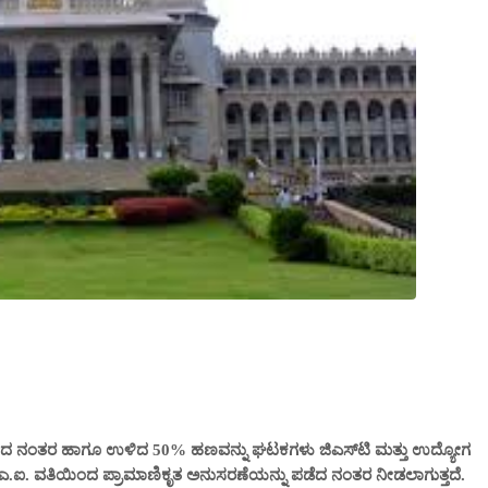
ಜೂರಾದ ನಂತರ ಹಾಗೂ ಉಳಿದ 50% ಹಣವನ್ನು ಘಟಕಗಳು ಜಿಎಸ್‍ಟಿ ಮತ್ತು ಉದ್ಯೋಗ
.ಐ. ವತಿಯಿಂದ ಪ್ರಾಮಾಣಿಕೃತ ಅನುಸರಣೆಯನ್ನು ಪಡೆದ ನಂತರ ನೀಡಲಾಗುತ್ತದೆ.