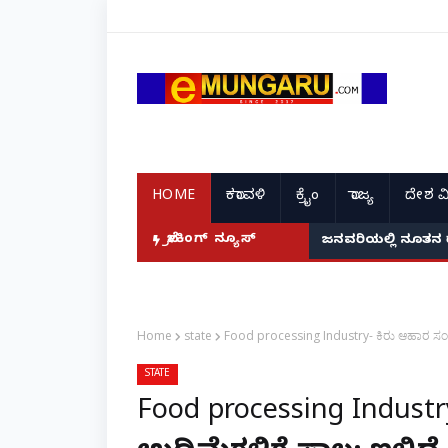
HOME
ಕರಾವಳಿ
ಕ್ರೈಂ
ರಾಜ್ಯ
ದೇಶ ವ
ದ ಭಾರತದ ರೇಣು ಧರಿಯಾಲ್!
ಬ್ರೇಕಿಂಗ್ ನ್ಯೂಸ್
ಜನವರಿಯಲ್ಲಿ ನೂತನ 
Home
state
Food processing Industry- ಕಿರು ಆಹಾರ ಸಂಸ್ಕರ
STATE
Food processing Industr