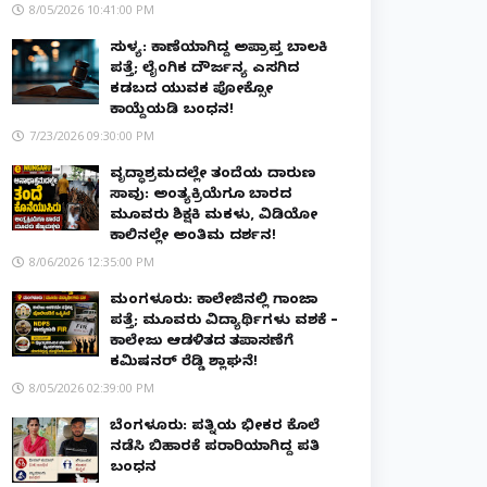
8/05/2026 10:41:00 PM
ಸುಳ್ಯ: ಕಾಣೆಯಾಗಿದ್ದ ಅಪ್ರಾಪ್ತ ಬಾಲಕಿ
ಪತ್ತೆ; ಲೈಂಗಿಕ ದೌರ್ಜನ್ಯ ಎಸಗಿದ
ಕಡಬದ ಯುವಕ ಪೋಕ್ಸೋ
ಕಾಯ್ದೆಯಡಿ ಬಂಧನ!
7/23/2026 09:30:00 PM
ವೃದ್ಧಾಶ್ರಮದಲ್ಲೇ ತಂದೆಯ ದಾರುಣ
ಸಾವು: ಅಂತ್ಯಕ್ರಿಯೆಗೂ ಬಾರದ
ಮೂವರು ಶಿಕ್ಷಕಿ ಮಕಳು, ವಿಡಿಯೋ
ಕಾಲಿನಲ್ಲೇ ಅಂತಿಮ ದರ್ಶನ!
8/06/2026 12:35:00 PM
ಮಂಗಳೂರು: ಕಾಲೇಜಿನಲ್ಲಿ ಗಾಂಜಾ
ಪತ್ತೆ; ಮೂವರು ವಿದ್ಯಾರ್ಥಿಗಳು ವಶಕ್ಕೆ –
ಕಾಲೇಜು ಆಡಳಿತದ ತಪಾಸಣೆಗೆ
ಕಮಿಷನರ್ ರೆಡ್ಡಿ ಶ್ಲಾಘನೆ!
8/05/2026 02:39:00 PM
ಬೆಂಗಳೂರು: ಪತ್ನಿಯ ಭೀಕರ ಕೊಲೆ
ನಡೆಸಿ ಬಿಹಾರಕ್ಕೆ ಪರಾರಿಯಾಗಿದ್ದ ಪತಿ
ಬಂಧನ