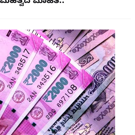
ೆ ಮಹತ್ವದ ಮಾಹಿತಿ..