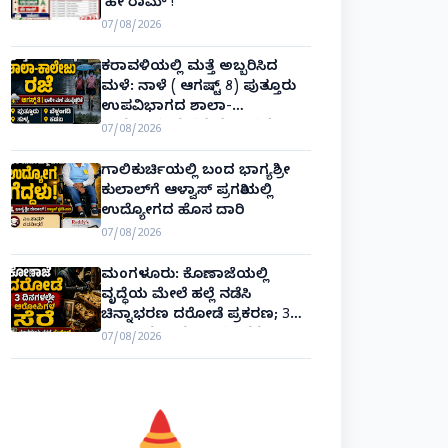
‘ಹೇ ರಾಮ್’!
07/08/2026
ಕರಾವಳಿಯಲ್ಲಿ ಮತ್ತೆ ಅಬ್ಬರಿಸಿದ
ಮಳೆ: ನಾಳೆ ( ಆಗಷ್ಟ್ 8) ಪುತ್ತೂರು
ಉಪವಿಭಾಗದ ಶಾಲಾ-
ಕಾಲೇಜುಗಳಿಗೆ ರಜೆ ಘೋಷಣೆ!
07/08/2026
ಗಾಲಿಕುರ್ಚಿಯಲ್ಲಿ ಬಂದ ಭಾಗ್ಯಶ್ರೀ
ಕುಲಾಲ್‌ಗೆ ಆಳ್ವಾಸ್ ಪ್ರಗತಿಯಲ್ಲಿ
ಉದ್ಯೋಗದ ಹೊಸ ದಾರಿ
07/08/2026
ಮಂಗಳೂರು: ಕೊಣಾಜೆಯಲ್ಲಿ
ವೃದ್ಧೆಯ ಮೇಲೆ ಹಲ್ಲೆ ನಡೆಸಿ
ಚಿನ್ನಾಭರಣ ದರೋಡೆ ಪ್ರಕರಣ; 3
ದಿನಗಳಲ್ಲೇ ಆರೋಪಿಗಳ ಸೆರೆ!
07/08/2026