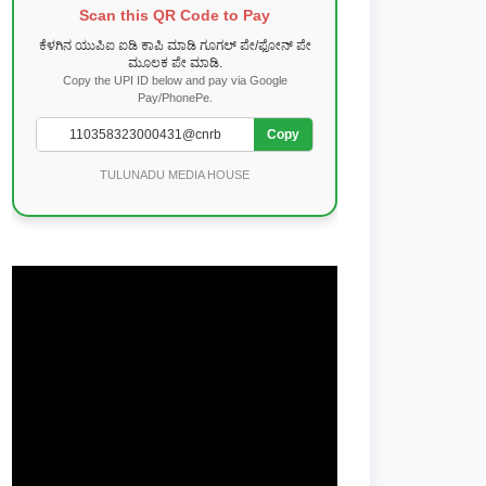
Scan this QR Code to Pay
ಕೆಳಗಿನ ಯುಪಿಐ ಐಡಿ ಕಾಪಿ ಮಾಡಿ ಗೂಗಲ್ ಪೇ/ಫೋನ್ ಪೇ
ಮೂಲಕ ಪೇ ಮಾಡಿ.
Copy the UPI ID below and pay via Google
Pay/PhonePe.
Copy
TULUNADU MEDIA HOUSE