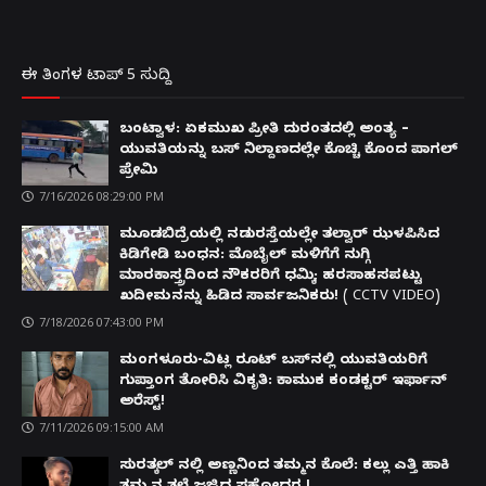
ಈ ತಿಂಗಳ ಟಾಪ್ 5 ಸುದ್ದಿ
ಬಂಟ್ವಾಳ: ಏಕಮುಖ ಪ್ರೀತಿ ದುರಂತದಲ್ಲಿ ಅಂತ್ಯ –
ಯುವತಿಯನ್ನು ಬಸ್ ನಿಲ್ದಾಣದಲ್ಲೇ ಕೊಚ್ಚಿ ಕೊಂದ ಪಾಗಲ್
ಪ್ರೇಮಿ
7/16/2026 08:29:00 PM
ಮೂಡಬಿದ್ರೆಯಲ್ಲಿ ನಡುರಸ್ತೆಯಲ್ಲೇ ತಲ್ವಾರ್ ಝಳಪಿಸಿದ
ಕಿಡಿಗೇಡಿ ಬಂಧನ: ಮೊಬೈಲ್ ಮಳಿಗೆಗೆ ನುಗ್ಗಿ
ಮಾರಕಾಸ್ತ್ರದಿಂದ ನೌಕರರಿಗೆ ಧಮ್ಕಿ; ಹರಸಾಹಸಪಟ್ಟು
ಖದೀಮನನ್ನು ಹಿಡಿದ ಸಾರ್ವಜನಿಕರು! ( CCTV VIDEO)
7/18/2026 07:43:00 PM
ಮಂಗಳೂರು-ವಿಟ್ಲ ರೂಟ್ ಬಸ್‌ನಲ್ಲಿ ಯುವತಿಯರಿಗೆ
ಗುಪ್ತಾಂಗ ತೋರಿಸಿ ವಿಕೃತಿ: ಕಾಮುಕ ಕಂಡಕ್ಟರ್ ಇರ್ಫಾನ್
ಅರೆಸ್ಟ್!
7/11/2026 09:15:00 AM
ಸುರತ್ಕಲ್ ನಲ್ಲಿ ಅಣ್ಣನಿಂದ ತಮ್ಮನ ಕೊಲೆ: ಕಲ್ಲು ಎತ್ತಿ ಹಾಕಿ