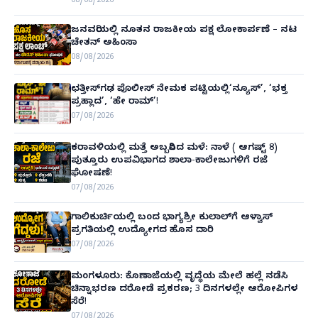
08/08/2026
ಜನವರಿಯಲ್ಲಿ ನೂತನ ರಾಜಕೀಯ ಪಕ್ಷ ಲೋಕಾರ್ಪಣೆ – ನಟ
ಚೇತನ್ ಅಹಿಂಸಾ
08/08/2026
ಛತ್ತೀಸ್‌ಗಢ ಪೊಲೀಸ್ ನೇಮಕ ಪಟ್ಟಿಯಲ್ಲಿ‘ನ್ಯೂಸ್’, ‘ಭಕ್ತ
ಪ್ರಹ್ಲಾದ’, ‘ಹೇ ರಾಮ್’!
07/08/2026
ಕರಾವಳಿಯಲ್ಲಿ ಮತ್ತೆ ಅಬ್ಬರಿಸಿದ ಮಳೆ: ನಾಳೆ ( ಆಗಷ್ಟ್ 8)
ಪುತ್ತೂರು ಉಪವಿಭಾಗದ ಶಾಲಾ-ಕಾಲೇಜುಗಳಿಗೆ ರಜೆ
ಘೋಷಣೆ!
07/08/2026
ಗಾಲಿಕುರ್ಚಿಯಲ್ಲಿ ಬಂದ ಭಾಗ್ಯಶ್ರೀ ಕುಲಾಲ್‌ಗೆ ಆಳ್ವಾಸ್
ಪ್ರಗತಿಯಲ್ಲಿ ಉದ್ಯೋಗದ ಹೊಸ ದಾರಿ
07/08/2026
ಮಂಗಳೂರು: ಕೊಣಾಜೆಯಲ್ಲಿ ವೃದ್ಧೆಯ ಮೇಲೆ ಹಲ್ಲೆ ನಡೆಸಿ
ಚಿನ್ನಾಭರಣ ದರೋಡೆ ಪ್ರಕರಣ; 3 ದಿನಗಳಲ್ಲೇ ಆರೋಪಿಗಳ
ಸೆರೆ!
07/08/2026