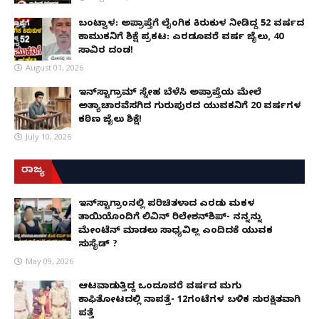
ಬಂಟ್ವಾಳ: ಅಪ್ರಾಪ್ತೆಗೆ ಲೈಂಗಿಕ ಕಿರುಕುಳ ನೀಡಿದ್ದ 52 ವರ್ಷದ
ಕಾಮುಕನಿಗೆ ಶಿಕ್ಷೆ ಪ್ರಕಟ: ಎರಡೂವರೆ ವರ್ಷ ಜೈಲು, ₹40
ಸಾವಿರ ದಂಡ!
August 01, 2026
ಇನ್‌ಸ್ಟಾಗ್ರಾಮ್ ಸ್ನೇಹ ಬೆಳೆಸಿ ಅಪ್ರಾಪ್ತೆಯ ಮೇಲೆ
ಅತ್ಯಾಚಾರವೆಸಗಿದ ಗುರುಪುರದ ಯುವಕನಿಗೆ 20 ವರ್ಷಗಳ
ಕಠಿಣ ಜೈಲು ಶಿಕ್ಷೆ!
July 10, 2026
ರಾಜ್ಯ
ಇನ್​ಸ್ಟಾಗ್ರಾಂನಲ್ಲಿ ಪರಿಚಿತಳಾದ ಎರಡು ಮಕ್ಕಳ
ತಾಯಿಯೊಂದಿಗೆ ಲಿವಿನ್ ರಿಲೇಶನ್​ಶಿಪ್- ನನ್ನನ್ನು
ಮೇಂಟೆನ್ ಮಾಡಲು ಸಾಧ್ಯವಿಲ್ಲ ಎಂದಿದಕ್ಕೆ ಯುವಕ
ಸುಸೈಡ್ ?
May 09, 2026
ಆಟವಾಡುತ್ತಿದ್ದ ಒಂದೂವರೆ ವರ್ಷದ ಮಗು
ಕಾಫಿತೋಟದಲ್ಲಿ ನಾಪತ್ತೆ- 12ಗಂಟೆಗಳ ಬಳಿಕ ಸುರಕ್ಷಿತವಾಗಿ
ಪತ್ತೆ