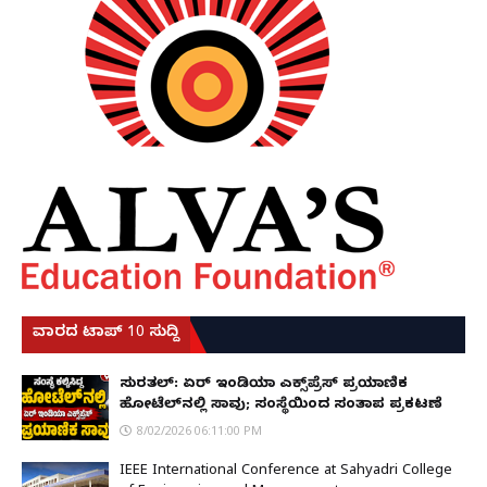
ವಾರದ ಟಾಪ್ 10 ಸುದ್ದಿ
ಸುರತ್ಕಲ್: ಏರ್ ಇಂಡಿಯಾ ಎಕ್ಸ್‌ಪ್ರೆಸ್ ಪ್ರಯಾಣಿಕ
ಹೋಟೆಲ್‌ನಲ್ಲಿ ಸಾವು; ಸಂಸ್ಥೆಯಿಂದ ಸಂತಾಪ ಪ್ರಕಟಣೆ
8/02/2026 06:11:00 PM
IEEE International Conference at Sahyadri College