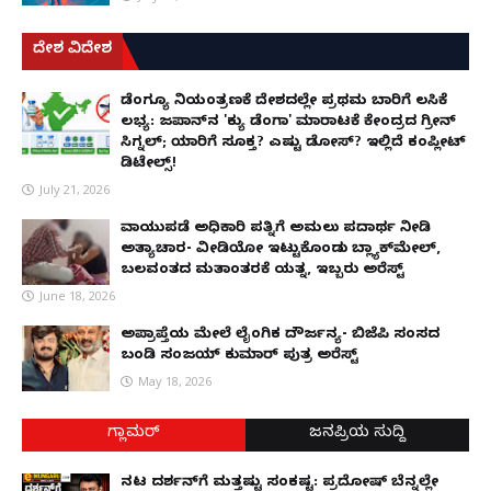
ದೇಶ ವಿದೇಶ
ಡೆಂಗ್ಯೂ ನಿಯಂತ್ರಣಕ್ಕೆ ದೇಶದಲ್ಲೇ ಪ್ರಥಮ ಬಾರಿಗೆ ಲಸಿಕೆ
ಲಭ್ಯ: ಜಪಾನ್‌ನ 'ಕ್ಯು ಡೆಂಗಾ' ಮಾರಾಟಕ್ಕೆ ಕೇಂದ್ರದ ಗ್ರೀನ್
ಸಿಗ್ನಲ್; ಯಾರಿಗೆ ಸೂಕ್ತ? ಎಷ್ಟು ಡೋಸ್? ಇಲ್ಲಿದೆ ಕಂಪ್ಲೀಟ್
ಡಿಟೇಲ್ಸ್!
July 21, 2026
ವಾಯುಪಡೆ ಅಧಿಕಾರಿ ಪತ್ನಿಗೆ ಅಮಲು ಪದಾರ್ಥ ನೀಡಿ
ಅತ್ಯಾಚಾರ- ವೀಡಿಯೋ ಇಟ್ಟುಕೊಂಡು ಬ್ಲ್ಯಾಕ್‌ಮೇಲ್,
ಬಲವಂತದ ಮತಾಂತರಕ್ಕೆ ಯತ್ನ, ಇಬ್ಬರು ಅರೆಸ್ಟ್
June 18, 2026
ಅಪ್ರಾಪ್ತೆಯ ಮೇಲೆ ಲೈಂಗಿಕ ದೌರ್ಜನ್ಯ- ಬಿಜೆಪಿ ಸಂಸದ
ಬಂಡಿ ಸಂಜಯ್ ಕುಮಾರ್ ಪುತ್ರ ಅರೆಸ್ಟ್
May 18, 2026
ಗ್ಲಾಮರ್
ಜನಪ್ರಿಯ ಸುದ್ದಿ
ನಟ ದರ್ಶನ್‌ಗೆ ಮತ್ತಷ್ಟು ಸಂಕಷ್ಟ: ಪ್ರದೋಷ್ ಬೆನ್ನಲ್ಲೇ