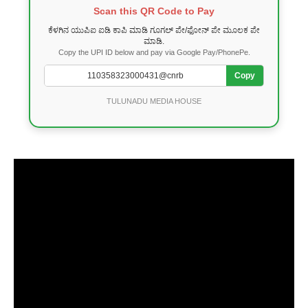
Scan this QR Code to Pay
ಕೆಳಗಿನ ಯುಪಿಐ ಐಡಿ ಕಾಪಿ ಮಾಡಿ ಗೂಗಲ್ ಪೇ/ಫೋನ್ ಪೇ ಮೂಲಕ ಪೇ
ಮಾಡಿ.
Copy the UPI ID below and pay via Google Pay/PhonePe.
Copy
TULUNADU MEDIA HOUSE