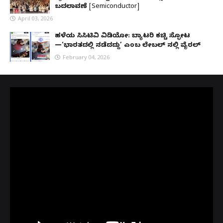
ಬದಲಾವಣೆ [Semiconductor]
April 03, 2026
ಹಳೆಯ ಸಿಸಿಟಿವಿ ವಿಡಿಯೋ: ಬ್ಯಾಟರಿ ಕಚ್ಚಿ ಸ್ಫೋಟ
—‘ಭಾರತದಲ್ಲಿ ನಡೆದದ್ದು’ ಎಂಬ ಲೇಬಲ್ ನಲ್ಲಿ ವೈರಲ್
February 04, 2026