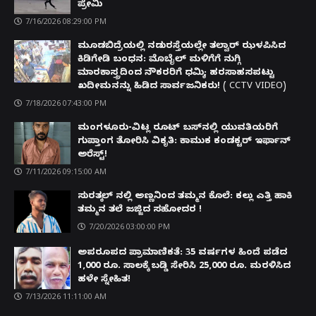
ಪ್ರೇಮಿ
7/16/2026 08:29:00 PM
ಮೂಡಬಿದ್ರೆಯಲ್ಲಿ ನಡುರಸ್ತೆಯಲ್ಲೇ ತಲ್ವಾರ್ ಝಳಪಿಸಿದ
ಕಿಡಿಗೇಡಿ ಬಂಧನ: ಮೊಬೈಲ್ ಮಳಿಗೆಗೆ ನುಗ್ಗಿ
ಮಾರಕಾಸ್ತ್ರದಿಂದ ನೌಕರರಿಗೆ ಧಮ್ಕಿ; ಹರಸಾಹಸಪಟ್ಟು
ಖದೀಮನನ್ನು ಹಿಡಿದ ಸಾರ್ವಜನಿಕರು! ( CCTV VIDEO)
7/18/2026 07:43:00 PM
ಮಂಗಳೂರು-ವಿಟ್ಲ ರೂಟ್ ಬಸ್‌ನಲ್ಲಿ ಯುವತಿಯರಿಗೆ
ಗುಪ್ತಾಂಗ ತೋರಿಸಿ ವಿಕೃತಿ: ಕಾಮುಕ ಕಂಡಕ್ಟರ್ ಇರ್ಫಾನ್
ಅರೆಸ್ಟ್!
7/11/2026 09:15:00 AM
ಸುರತ್ಕಲ್ ನಲ್ಲಿ ಅಣ್ಣನಿಂದ ತಮ್ಮನ ಕೊಲೆ: ಕಲ್ಲು ಎತ್ತಿ ಹಾಕಿ
ತಮ್ಮನ ತಲೆ ಜಜ್ಜಿದ ಸಹೋದರ !
7/20/2026 03:00:00 PM
ಅಪರೂಪದ ಪ್ರಾಮಾಣಿಕತೆ: 35 ವರ್ಷಗಳ ಹಿಂದೆ ಪಡೆದ
1,000 ರೂ. ಸಾಲಕ್ಕೆ ಬಡ್ಡಿ ಸೇರಿಸಿ 25,000 ರೂ. ಮರಳಿಸಿದ
ಹಳೇ ಸ್ನೇಹಿತ!
7/13/2026 11:11:00 AM