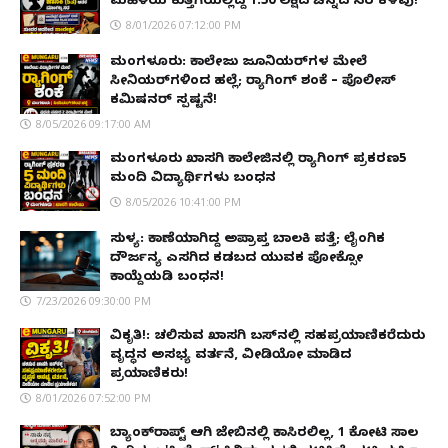
ಮಹಿಳೆಯ ಕುತ್ತಿಗೆಯಲ್ಲಿದ್ದ ₹1.50 ಲಕ್ಷದ ಚಿನ್ನದ ಸರ ಕಳವು!
8/01/2026 07:12:00 PM
ಮಂಗಳೂರು: ಕಾಲೇಜು ಜೂನಿಯರ್‌ಗಳ ಮೇಲೆ
ಸೀನಿಯರ್‌ಗಳಿಂದ ಹಲ್ಲೆ; ರ‌್ಯಾಗಿಂಗ್ ಶಂಕೆ – ಪೊಲೀಸ್
ಕಮಿಷನರ್ ಸ್ಪಷ್ಟನೆ!
8/05/2026 09:17:00 AM
ಮಂಗಳೂರು ಖಾಸಗಿ ಕಾಲೇಜಿನಲ್ಲಿ ರ‌್ಯಾಗಿಂಗ್ ಪ್ರಕರಣ5
ಮಂದಿ ವಿದ್ಯಾರ್ಥಿಗಳು ಬಂಧನ
8/05/2026 10:41:00 PM
ಸುಳ್ಯ: ಕಾಣೆಯಾಗಿದ್ದ ಅಪ್ರಾಪ್ತ ಬಾಲಕಿ ಪತ್ತೆ; ಲೈಂಗಿಕ
ದೌರ್ಜನ್ಯ ಎಸಗಿದ ಕಡಬದ ಯುವಕ ಪೋಕ್ಸೋ
ಕಾಯ್ದೆಯಡಿ ಬಂಧನ!
7/23/2026 09:30:00 PM
ವಿಕೃತಿ!: ಚಲಿಸುವ ಖಾಸಗಿ ಬಸ್‌ನಲ್ಲಿ ಸಹಪ್ರಯಾಣಿಕರೆದುರು
ವೃದ್ಧನ ಅಸಭ್ಯ ವರ್ತನೆ, ವೀಡಿಯೋ ಮಾಡಿದ
ಪ್ರಯಾಣಿಕರು!
8/01/2026 07:52:00 PM
ಬ್ಯಾಂಕ್‌ರಾಪ್ಟ್‌ ಆಗಿ ಜೇಬಿನಲ್ಲಿ ಕಾಸಿರಲಿಲ್ಲ, ₹1 ಕೋಟಿ ಸಾಲ