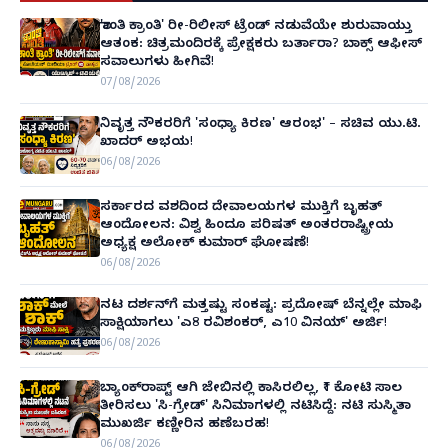
'ಶಾಂತಿ ಕ್ರಾಂತಿ' ರೀ-ರಿಲೀಸ್ ಟ್ರೆಂಡ್ ನಡುವೆಯೇ ಶುರುವಾಯ್ತು
ಆತಂಕ: ಚಿತ್ರಮಂದಿರಕ್ಕೆ ಪ್ರೇಕ್ಷಕರು ಬರ್ತಾರಾ? ಬಾಕ್ಸ್ ಆಫೀಸ್
ಸವಾಲುಗಳು ಹೀಗಿವೆ!
07/08/2026
ನಿವೃತ್ತ ನೌಕರರಿಗೆ 'ಸಂಧ್ಯಾ ಕಿರಣ' ಆರಂಭ' – ಸಚಿವ ಯು.ಟಿ.
ಖಾದರ್ ಅಭಯ!
06/08/2026
ಸರ್ಕಾರದ ವಶದಿಂದ ದೇವಾಲಯಗಳ ಮುಕ್ತಿಗೆ ಬೃಹತ್
ಆಂದೋಲನ: ವಿಶ್ವ ಹಿಂದೂ ಪರಿಷತ್ ಅಂತರರಾಷ್ಟ್ರೀಯ
ಅಧ್ಯಕ್ಷ ಅಲೋಕ್ ಕುಮಾರ್ ಘೋಷಣೆ!
06/08/2026
ನಟ ದರ್ಶನ್‌ಗೆ ಮತ್ತಷ್ಟು ಸಂಕಷ್ಟ: ಪ್ರದೋಷ್ ಬೆನ್ನಲ್ಲೇ ಮಾಫಿ
ಸಾಕ್ಷಿಯಾಗಲು 'ಎ8 ರವಿಶಂಕರ್, ಎ10 ವಿನಯ್' ಅರ್ಜಿ!
06/08/2026
ಬ್ಯಾಂಕ್‌ರಾಪ್ಟ್‌ ಆಗಿ ಜೇಬಿನಲ್ಲಿ ಕಾಸಿರಲಿಲ್ಲ, ₹1 ಕೋಟಿ ಸಾಲ
ತೀರಿಸಲು 'ಸಿ-ಗ್ರೇಡ್' ಸಿನಿಮಾಗಳಲ್ಲಿ ನಟಿಸಿದ್ದೆ: ನಟಿ ಸುಸ್ಮಿತಾ
ಮುಖರ್ಜಿ ಕಣ್ಣೀರಿನ ಹಣೆಬರಹ!
06/08/2026