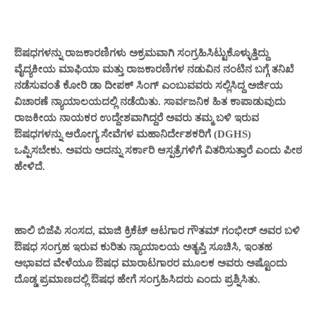
ಔಷಧಗಳನ್ನು ರಾಜಕಾರಣಿಗಳು ಅಕ್ರಮವಾಗಿ ಸಂಗ್ರಹಿಸಿಟ್ಟುಕೊಳ್ಳುತ್ತಿದ್ದು
ವೈದ್ಯಕೀಯ ಮಾಫಿಯಾ ಮತ್ತು ರಾಜಕಾರಣಿಗಳ ನಡುವಿನ ನಂಟಿನ ಬಗ್ಗೆ ತನಿಖೆ
ನಡೆಸುವಂತೆ ಕೋರಿ ಡಾ ದೀಪಕ್‌ ಸಿಂಗ್‌ ಎಂಬುವವರು ಸಲ್ಲಿಸಿದ್ದ ಅರ್ಜಿಯ
ವಿಚಾರಣೆ ನ್ಯಾಯಾಲಯದಲ್ಲಿ ನಡೆಯಿತು. ಸಾರ್ವಜನಿಕ ಹಿತ ಕಾಪಾಡುವುದು
ರಾಜಕೀಯ ನಾಯಕರ ಉದ್ದೇಶವಾಗಿದ್ದರೆ ಅವರು ತಮ್ಮ ಬಳಿ ಇರುವ
ಔಷಧಗಳನ್ನು ಆರೋಗ್ಯ ಸೇವೆಗಳ ಮಹಾನಿರ್ದೇಶಕರಿಗೆ (DGHS)
ಒಪ್ಪಿಸಬೇಕು. ಅವರು ಅದನ್ನು ಸರ್ಕಾರಿ ಆಸ್ಪತ್ರೆಗಳಿಗೆ ವಿತರಿಸುತ್ತಾರೆ ಎಂದು ಪೀಠ
ಹೇಳಿದೆ.
ಹಾಲಿ ಬಿಜೆಪಿ ಸಂಸದ, ಮಾಜಿ ಕ್ರಿಕೆಟ್‌ ಆಟಗಾರ ಗೌತಮ್‌ ಗಂಭೀರ್‌ ಅವರ ಬಳಿ
ಔಷಧ ಸಂಗ್ರಹ ಇರುವ ಕುರಿತು ನ್ಯಾಯಾಲಯ ಅತೃಪ್ತಿ ಸೂಚಿಸಿ, ಇಂತಹ
ಅಭಾವದ ವೇಳೆಯೂ ಔಷಧ ಮಾರಾಟಗಾರರ ಮೂಲಕ ಅವರು ಅಷ್ಟೊಂದು
ದೊಡ್ಡ ಪ್ರಮಾಣದಲ್ಲಿ ಔಷಧ ಹೇಗೆ ಸಂಗ್ರಹಿಸಿದರು ಎಂದು ಪ್ರಶ್ನಿಸಿತು.