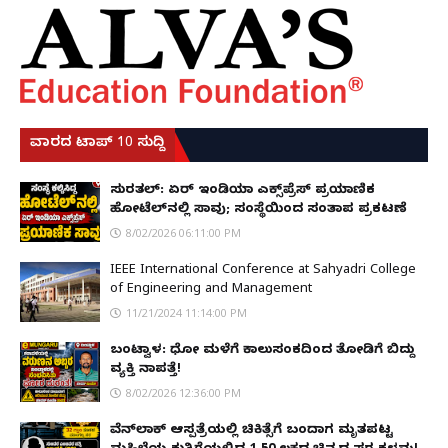
ವಾರದ ಟಾಪ್ 10 ಸುದ್ದಿ
ಸುರತ್ಕಲ್: ಏರ್ ಇಂಡಿಯಾ ಎಕ್ಸ್‌ಪ್ರೆಸ್ ಪ್ರಯಾಣಿಕ
ಹೋಟೆಲ್‌ನಲ್ಲಿ ಸಾವು; ಸಂಸ್ಥೆಯಿಂದ ಸಂತಾಪ ಪ್ರಕಟಣೆ
8/02/2026 06:11:00 PM
IEEE International Conference at Sahyadri College
of Engineering and Management
11/21/2024 11:14:00 PM
ಬಂಟ್ವಾಳ: ಧೋ ಮಳೆಗೆ ಕಾಲುಸಂಕದಿಂದ ತೋಡಿಗೆ ಬಿದ್ದು
ವ್ಯಕ್ತಿ ನಾಪತ್ತೆ!
8/02/2026 12:36:00 PM
ವೆನ್‌ಲಾಕ್ ಆಸ್ಪತ್ರೆಯಲ್ಲಿ ಚಿಕಿತ್ಸೆಗೆ ಬಂದಾಗ ಮೃತಪಟ್ಟ