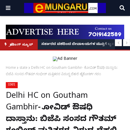
ಕರು ಬರ್ತಾರಾ? ಬಾಕ್ಸ್ ಆಫೀಸ್ ಸವಾಲುಗಳು ಹೀಗಿವೆ!
ಕಿರಣ' ಆರಂಭ' – ಸಚಿವ ಯು.ಟಿ. ಖಾದರ್ ಅಭಯ!
ಸರ್ಕಾರದ ವಶದಿಂದ ದೇವಾಲಯಗಳ ಮುಕ್ತಿಗೆ ಬೃಹತ್ ಆಂದೋ
ಬ್ರೇಕಿಂಗ್ ನ್ಯೂಸ್
Home
state
Delhi HC on Goutham Gambhir- ಕೋವಿಡ್ ಔಷಧಿ ದಾಸ್ತಾನು:
ಬಿಜೆಪಿ ಸಂಸದ ಗೌತಮ್ ಗಂಭೀರ್ ಮತ್ತಿತರರ ವಿರುದ್ಧ ದೆಹಲಿ ಹೈಕೋರ್ಟ್ ಗರಂ
STATE
Delhi HC on Goutham
Gambhir- ಕೋವಿಡ್ ಔಷಧಿ
ದಾಸ್ತಾನು: ಬಿಜೆಪಿ ಸಂಸದ ಗೌತಮ್