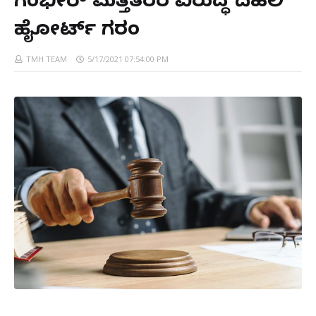
ಗಂಭೀರ್ ಮತ್ತಿತರರ ವಿರುದ್ಧ ದೆಹಲಿ
ಹೈಕೋರ್ಟ್ ಗರಂ
TMH TEAM
5/17/2021 07:54:00 PM