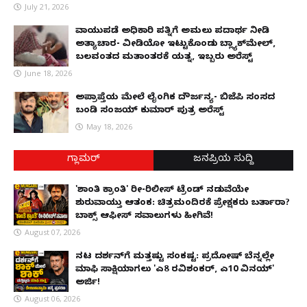
July 21, 2026
ವಾಯುಪಡೆ ಅಧಿಕಾರಿ ಪತ್ನಿಗೆ ಅಮಲು ಪದಾರ್ಥ ನೀಡಿ
ಅತ್ಯಾಚಾರ- ವೀಡಿಯೋ ಇಟ್ಟುಕೊಂಡು ಬ್ಲ್ಯಾಕ್‌ಮೇಲ್,
ಬಲವಂತದ ಮತಾಂತರಕ್ಕೆ ಯತ್ನ, ಇಬ್ಬರು ಅರೆಸ್ಟ್
June 18, 2026
ಅಪ್ರಾಪ್ತೆಯ ಮೇಲೆ ಲೈಂಗಿಕ ದೌರ್ಜನ್ಯ- ಬಿಜೆಪಿ ಸಂಸದ
ಬಂಡಿ ಸಂಜಯ್ ಕುಮಾರ್ ಪುತ್ರ ಅರೆಸ್ಟ್
May 18, 2026
ಗ್ಲಾಮರ್
ಜನಪ್ರಿಯ ಸುದ್ದಿ
'ಶಾಂತಿ ಕ್ರಾಂತಿ' ರೀ-ರಿಲೀಸ್ ಟ್ರೆಂಡ್ ನಡುವೆಯೇ
ಶುರುವಾಯ್ತು ಆತಂಕ: ಚಿತ್ರಮಂದಿರಕ್ಕೆ ಪ್ರೇಕ್ಷಕರು ಬರ್ತಾರಾ?
ಬಾಕ್ಸ್ ಆಫೀಸ್ ಸವಾಲುಗಳು ಹೀಗಿವೆ!
August 07, 2026
ನಟ ದರ್ಶನ್‌ಗೆ ಮತ್ತಷ್ಟು ಸಂಕಷ್ಟ: ಪ್ರದೋಷ್ ಬೆನ್ನಲ್ಲೇ
ಮಾಫಿ ಸಾಕ್ಷಿಯಾಗಲು 'ಎ8 ರವಿಶಂಕರ್, ಎ10 ವಿನಯ್'
ಅರ್ಜಿ!
August 06, 2026