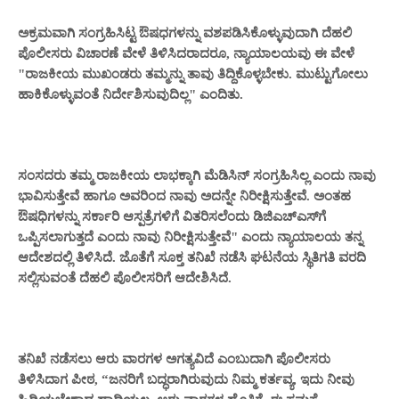
ಅಕ್ರಮವಾಗಿ ಸಂಗ್ರಹಿಸಿಟ್ಟ ಔಷಧಗಳನ್ನು ವಶಪಡಿಸಿಕೊಳ್ಳುವುದಾಗಿ ದೆಹಲಿ
ಪೊಲೀಸರು ವಿಚಾರಣೆ ವೇಳೆ ತಿಳಿಸಿದರಾದರೂ, ನ್ಯಾಯಾಲಯವು ಈ ವೇಳೆ
"ರಾಜಕೀಯ ಮುಖಂಡರು ತಮ್ಮನ್ನು ತಾವು ತಿದ್ದಿಕೊಳ್ಳಬೇಕು. ಮುಟ್ಟುಗೋಲು
ಹಾಕಿಕೊಳ್ಳುವಂತೆ ನಿರ್ದೇಶಿಸುವುದಿಲ್ಲ" ಎಂದಿತು.
ಸಂಸದರು ತಮ್ಮ ರಾಜಕೀಯ ಲಾಭಕ್ಕಾಗಿ ಮೆಡಿಸಿನ್ ಸಂಗ್ರಹಿಸಿಲ್ಲ ಎಂದು ನಾವು
ಭಾವಿಸುತ್ತೇವೆ ಹಾಗೂ ಅವರಿಂದ ನಾವು ಅದನ್ನೇ ನಿರೀಕ್ಷಿಸುತ್ತೇವೆ. ಅಂತಹ
ಔಷಧಿಗಳನ್ನು ಸರ್ಕಾರಿ ಆಸ್ಪತ್ರೆಗಳಿಗೆ ವಿತರಿಸಲೆಂದು ಡಿಜಿಎಚ್‌ಎಸ್‌ಗೆ
ಒಪ್ಪಿಸಲಾಗುತ್ತದೆ ಎಂದು ನಾವು ನಿರೀಕ್ಷಿಸುತ್ತೇವೆ" ಎಂದು ನ್ಯಾಯಾಲಯ ತನ್ನ
ಆದೇಶದಲ್ಲಿ ತಿಳಿಸಿದೆ. ಜೊತೆಗೆ ಸೂಕ್ತ ತನಿಖೆ ನಡೆಸಿ ಘಟನೆಯ ಸ್ಥಿತಿಗತಿ ವರದಿ
ಸಲ್ಲಿಸುವಂತೆ ದೆಹಲಿ ಪೊಲೀಸರಿಗೆ ಆದೇಶಿಸಿದೆ.
ತನಿಖೆ ನಡೆಸಲು ಆರು ವಾರಗಳ ಅಗತ್ಯವಿದೆ ಎಂಬುದಾಗಿ ಪೊಲೀಸರು
ತಿಳಿಸಿದಾಗ ಪೀಠ, “ಜನರಿಗೆ ಬದ್ಧರಾಗಿರುವುದು ನಿಮ್ಮ ಕರ್ತವ್ಯ, ಇದು ನೀವು