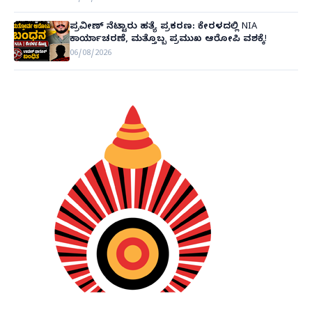
ಪ್ರವೀಣ್ ನೆಟ್ಟಾರು ಹತ್ಯೆ ಪ್ರಕರಣ: ಕೇರಳದಲ್ಲಿ NIA
ಕಾರ್ಯಾಚರಣೆ, ಮತ್ತೊಬ್ಬ ಪ್ರಮುಖ ಆರೋಪಿ ವಶಕ್ಕೆ!
06/08/2026