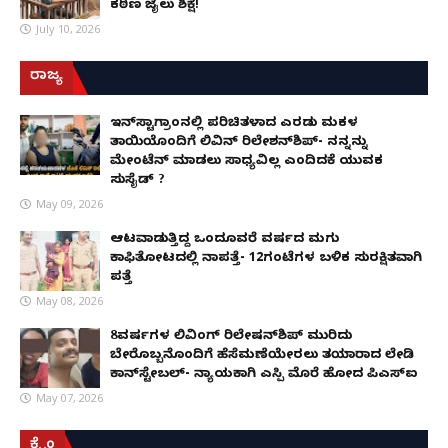
ಕಠಿಣ ಜೈಲು ಶಿಕ್ಷೆ!
July 10, 2026
ರಾಜ್ಯ
ಇನ್​ಸ್ಟಾಗ್ರಾಂನಲ್ಲಿ ಪರಿಚಿತಳಾದ ಎರಡು ಮಕ್ಕಳ
ತಾಯಿಯೊಂದಿಗೆ ಲಿವಿನ್ ರಿಲೇಶನ್​ಶಿಪ್- ನನ್ನನ್ನು
ಮೇಂಟೆನ್ ಮಾಡಲು ಸಾಧ್ಯವಿಲ್ಲ ಎಂದಿದಕ್ಕೆ ಯುವಕ
ಸುಸೈಡ್ ?
May 09, 2026
ಆಟವಾಡುತ್ತಿದ್ದ ಒಂದೂವರೆ ವರ್ಷದ ಮಗು
ಕಾಫಿತೋಟದಲ್ಲಿ ನಾಪತ್ತೆ- 12ಗಂಟೆಗಳ ಬಳಿಕ ಸುರಕ್ಷಿತವಾಗಿ
ಪತ್ತೆ
May 08, 2026
8ವರ್ಷಗಳ ಲಿವಿಂಗ್‌ ರಿಲೇಷನ್‌ಶಿಪ್ ಮುರಿದು
ಬೇರೊಬ್ಬನೊಂದಿಗೆ ಹೆಸೆಮಣೆಯೇರಲು ತಯಾರಾದ ಲೇಡಿ
ಕಾನ್‌ಸ್ಟೇಬಲ್- ನ್ಯಾಯಕ್ಕಾಗಿ ಎಸ್ಪಿ ಮೊರೆ ಹೋದ ಪಿಎಸ್ಐ
May 07, 2026
ಕ್ರೈಂ