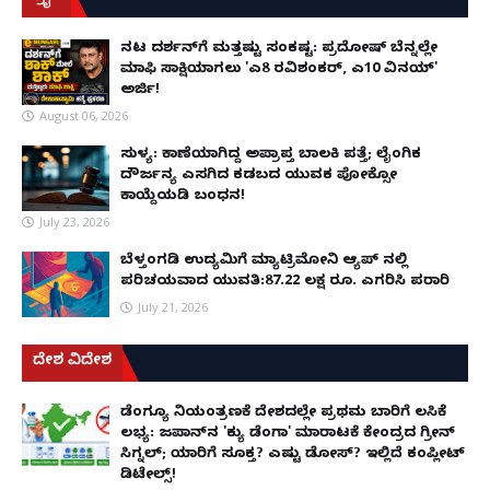
ನಟ ದರ್ಶನ್‌ಗೆ ಮತ್ತಷ್ಟು ಸಂಕಷ್ಟ: ಪ್ರದೋಷ್ ಬೆನ್ನಲ್ಲೇ
ಮಾಫಿ ಸಾಕ್ಷಿಯಾಗಲು 'ಎ8 ರವಿಶಂಕರ್, ಎ10 ವಿನಯ್'
ಅರ್ಜಿ!
August 06, 2026
ಸುಳ್ಯ: ಕಾಣೆಯಾಗಿದ್ದ ಅಪ್ರಾಪ್ತ ಬಾಲಕಿ ಪತ್ತೆ; ಲೈಂಗಿಕ
ದೌರ್ಜನ್ಯ ಎಸಗಿದ ಕಡಬದ ಯುವಕ ಪೋಕ್ಸೋ
ಕಾಯ್ದೆಯಡಿ ಬಂಧನ!
July 23, 2026
ಬೆಳ್ತಂಗಡಿ ಉದ್ಯಮಿಗೆ ಮ್ಯಾಟ್ರಿಮೋನಿ ಆ್ಯಪ್ ನಲ್ಲಿ
ಪರಿಚಯವಾದ ಯುವತಿ:87.22 ಲಕ್ಷ ರೂ. ಎಗರಿಸಿ ಪರಾರಿ
July 21, 2026
ದೇಶ ವಿದೇಶ
ಡೆಂಗ್ಯೂ ನಿಯಂತ್ರಣಕ್ಕೆ ದೇಶದಲ್ಲೇ ಪ್ರಥಮ ಬಾರಿಗೆ ಲಸಿಕೆ
ಲಭ್ಯ: ಜಪಾನ್‌ನ 'ಕ್ಯು ಡೆಂಗಾ' ಮಾರಾಟಕ್ಕೆ ಕೇಂದ್ರದ ಗ್ರೀನ್
ಸಿಗ್ನಲ್; ಯಾರಿಗೆ ಸೂಕ್ತ? ಎಷ್ಟು ಡೋಸ್? ಇಲ್ಲಿದೆ ಕಂಪ್ಲೀಟ್
ಡಿಟೇಲ್ಸ್!