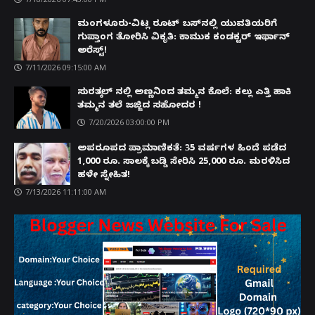
ಮಂಗಳೂರು-ವಿಟ್ಲ ರೂಟ್ ಬಸ್‌ನಲ್ಲಿ ಯುವತಿಯರಿಗೆ
ಗುಪ್ತಾಂಗ ತೋರಿಸಿ ವಿಕೃತಿ: ಕಾಮುಕ ಕಂಡಕ್ಟರ್ ಇರ್ಫಾನ್
ಅರೆಸ್ಟ್!
7/11/2026 09:15:00 AM
ಸುರತ್ಕಲ್ ನಲ್ಲಿ ಅಣ್ಣನಿಂದ ತಮ್ಮನ ಕೊಲೆ: ಕಲ್ಲು ಎತ್ತಿ ಹಾಕಿ
ತಮ್ಮನ ತಲೆ ಜಜ್ಜಿದ ಸಹೋದರ !
7/20/2026 03:00:00 PM
ಅಪರೂಪದ ಪ್ರಾಮಾಣಿಕತೆ: 35 ವರ್ಷಗಳ ಹಿಂದೆ ಪಡೆದ
1,000 ರೂ. ಸಾಲಕ್ಕೆ ಬಡ್ಡಿ ಸೇರಿಸಿ 25,000 ರೂ. ಮರಳಿಸಿದ
ಹಳೇ ಸ್ನೇಹಿತ!
7/13/2026 11:11:00 AM