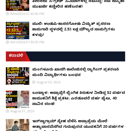
ತೀರಿಸಲು 'ಸಿ-ಗ್ರೇಡ್' ಸಿನಿಮಾಗಳಲ್ಲಿ ನಟಿಸಿದ್ದೆ: ನಟಿ ಸುಸ್ಮಿತಾ
ಮುಖರ್ಜಿ ಕಣ್ಣೀರಿನ ಹಣೆಬರಹ!
8/06/2026 01:42:00 PM
ಮುಲ್ಕಿ: ಉಡುಪಿ-ಕಾಸರಗೋಡು ವಿದ್ಯುತ್ ಪ್ರಸರಣ
ಕಾಮಗಾರಿ ಸ್ಥಳದಲ್ಲಿ ₹2.53 ಲಕ್ಷ ಮೌಲ್ಯದ ಸಾಮಗ್ರಿಗಳು
ಕಳವು!
8/01/2026 07:30:00 PM
ಕರಾವಳಿ
ಮಂಗಳೂರು ಖಾಸಗಿ ಕಾಲೇಜಿನಲ್ಲಿ ರ‌್ಯಾಗಿಂಗ್ ಪ್ರಕರಣ5
ಮಂದಿ ವಿದ್ಯಾರ್ಥಿಗಳು ಬಂಧನ
August 05, 2026
ಬಂಟ್ವಾಳ: ಅಪ್ರಾಪ್ತೆಗೆ ಲೈಂಗಿಕ ಕಿರುಕುಳ ನೀಡಿದ್ದ 52 ವರ್ಷದ
ಕಾಮುಕನಿಗೆ ಶಿಕ್ಷೆ ಪ್ರಕಟ: ಎರಡೂವರೆ ವರ್ಷ ಜೈಲು, ₹40
ಸಾವಿರ ದಂಡ!
August 01, 2026
ಇನ್‌ಸ್ಟಾಗ್ರಾಮ್ ಸ್ನೇಹ ಬೆಳೆಸಿ ಅಪ್ರಾಪ್ತೆಯ ಮೇಲೆ
ಅತ್ಯಾಚಾರವೆಸಗಿದ ಗುರುಪುರದ ಯುವಕನಿಗೆ 20 ವರ್ಷಗಳ