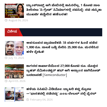
ಬ್ಯಾಂಕ್‌ರಾಪ್ಟ್‌ ಆಗಿ ಜೇಬಿನಲ್ಲಿ ಕಾಸಿರಲಿಲ್ಲ, ₹1 ಕೋಟಿ ಸಾಲ
ತೀರಿಸಲು 'ಸಿ-ಗ್ರೇಡ್' ಸಿನಿಮಾಗಳಲ್ಲಿ ನಟಿಸಿದ್ದೆ: ನಟಿ ಸುಸ್ಮಿತಾ
ಮುಖರ್ಜಿ ಕಣ್ಣೀರಿನ ಹಣೆಬರಹ!
August 06, 2026
ವಿಶೇಷ
ಅಪರೂಪದ ಪ್ರಾಮಾಣಿಕತೆ: 35 ವರ್ಷಗಳ ಹಿಂದೆ ಪಡೆದ
1,000 ರೂ. ಸಾಲಕ್ಕೆ ಬಡ್ಡಿ ಸೇರಿಸಿ 25,000 ರೂ. ಮರಳಿಸಿದ
ಹಳೇ ಸ್ನೇಹಿತ!
July 13, 2026
ಕಾಗದದ ಕಾರ್ಖಾನೆಯಿಂದ 27,000 ಕೋಟಿ ರೂ. ಮೊತ್ತದ
ಬೃಹತ್ ಸೆಮಿಕಂಡಕ್ಟರ್ ಹಬ್ ಆಗಿ ಅಸ್ಸಾಂನ ಜಾಗಿರೋಡ್
ಬದಲಾವಣೆ [Semiconductor]
April 03, 2026
ಹಳೆಯ ಸಿಸಿಟಿವಿ ವಿಡಿಯೋ: ಬ್ಯಾಟರಿ ಕಚ್ಚಿ ಸ್ಫೋಟ
—‘ಭಾರತದಲ್ಲಿ ನಡೆದದ್ದು’ ಎಂಬ ಲೇಬಲ್ ನಲ್ಲಿ ವೈರಲ್
February 04, 2026