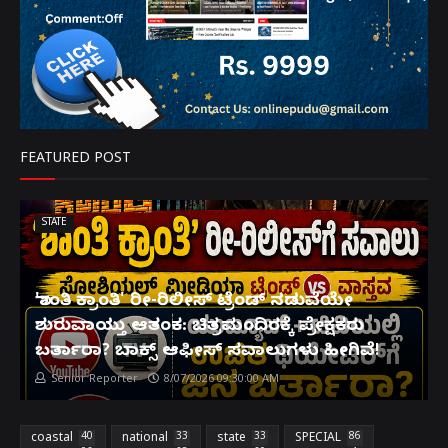
FEATURED POST
STATE
'ಶಾಂತಿ ಕ್ರಾಂತಿ' ರೀ-ರಿಲೀಸ್ ಟ್ರೆಂಡ್ ನಡುವೆಯೇ
ಶುರುವಾಯ್ತು ಆತಂಕ: ಚಿತ್ರಮಂದಿರಕ್ಕೆ ಪ್ರೇಕ್ಷಕರು
ಬರ್ತಾರಾ? ಬಾಕ್ಸ್ ಆಫೀಸ್ ಸವಾಲುಗಳು ಹೀಗಿವೆ!
Senior Reporter
8/07/2026 09:30:00 AM
coastal
40
national
33
state
33
SPECIAL
86