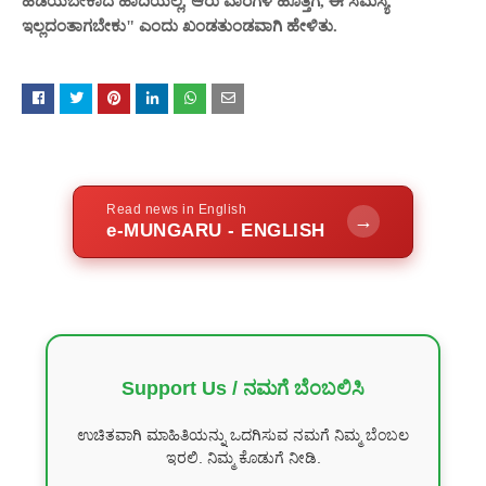
ಹಿಡಿಯಬೇಕಾದ ಹಾದಿಯಲ್ಲ, ಆರು ವಾರಗಳ ಹೊತ್ತಿಗೆ, ಈ ಸಮಸ್ಯೆ
ಇಲ್ಲದಂತಾಗಬೇಕು" ಎಂದು ಖಂಡತುಂಡವಾಗಿ ಹೇಳಿತು.
Read news in English
→
e-MUNGARU - ENGLISH
Support Us / ನಮಗೆ ಬೆಂಬಲಿಸಿ
ಉಚಿತವಾಗಿ ಮಾಹಿತಿಯನ್ನು ಒದಗಿಸುವ ನಮಗೆ ನಿಮ್ಮ ಬೆಂಬಲ
ಇರಲಿ. ನಿಮ್ಮ ಕೊಡುಗೆ ನೀಡಿ.