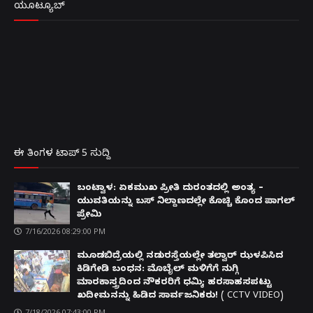
ಯೂಟ್ಯೂಬ್
ಈ ತಿಂಗಳ ಟಾಪ್ 5 ಸುದ್ದಿ
ಬಂಟ್ವಾಳ: ಏಕಮುಖ ಪ್ರೀತಿ ದುರಂತದಲ್ಲಿ ಅಂತ್ಯ –
ಯುವತಿಯನ್ನು ಬಸ್ ನಿಲ್ದಾಣದಲ್ಲೇ ಕೊಚ್ಚಿ ಕೊಂದ ಪಾಗಲ್
ಪ್ರೇಮಿ
7/16/2026 08:29:00 PM
ಮೂಡಬಿದ್ರೆಯಲ್ಲಿ ನಡುರಸ್ತೆಯಲ್ಲೇ ತಲ್ವಾರ್ ಝಳಪಿಸಿದ
ಕಿಡಿಗೇಡಿ ಬಂಧನ: ಮೊಬೈಲ್ ಮಳಿಗೆಗೆ ನುಗ್ಗಿ
ಮಾರಕಾಸ್ತ್ರದಿಂದ ನೌಕರರಿಗೆ ಧಮ್ಕಿ; ಹರಸಾಹಸಪಟ್ಟು
ಖದೀಮನನ್ನು ಹಿಡಿದ ಸಾರ್ವಜನಿಕರು! ( CCTV VIDEO)
7/18/2026 07:43:00 PM