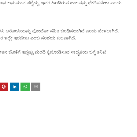
ಗಿ ಜನ ಅನುಮಾನ ಪಟ್ಟಿದ್ದು, ಇದರ ಹಿಂದಿರುವ ಜಾಲವನ್ನು ಭೇದಿಸಬೇಕು ಎಂದು
ಬಳಸಿ ಆರೋಪಿಯನ್ನು ಫೋಟೋ ಸಹಿತ ಬಂಧಿಸಲಾಗಿದೆ ಎಂದು ಹೇಳಲಾಗಿದೆ.
 ಇದ್ದೇ ಇರಬೇಕು ಎಂಬ ಸಂಶಯ ಬಲವಾಗಿದೆ.
ಈತನ ಜೊತೆಗೆ ಇನ್ನಷ್ಟು ಮಂದಿ ಕೈಜೋಡಿಸುವ ಸಾಧ್ಯತೆಯ ಬಗ್ಗೆ ತನಿಖೆ