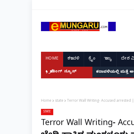
HOME
ಕರಾವಳಿ
ಕ್ರೈಂ
ರಾಜ್ಯ
ದೇಶ ವ
ಬ್ರೇಕಿಂಗ್ ನ್ಯೂಸ್
ಕರಾವಳಿಯಲ್ಲಿ ಮತ್ತೆ 
Home
state
Terror Wall Writing- Accused arrested |
STATE
Terror Wall Writing- Ac