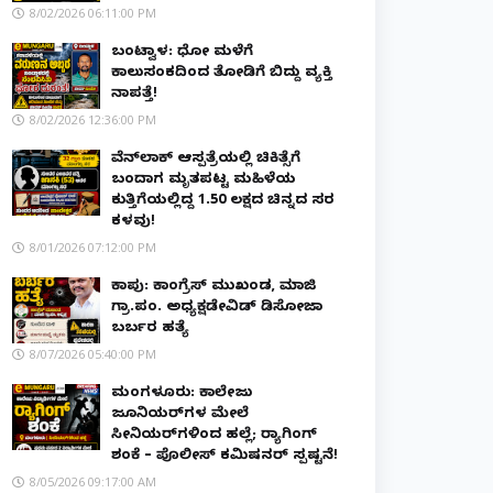
8/02/2026 06:11:00 PM
ಬಂಟ್ವಾಳ: ಧೋ ಮಳೆಗೆ
ಕಾಲುಸಂಕದಿಂದ ತೋಡಿಗೆ ಬಿದ್ದು ವ್ಯಕ್ತಿ
ನಾಪತ್ತೆ!
8/02/2026 12:36:00 PM
ವೆನ್‌ಲಾಕ್ ಆಸ್ಪತ್ರೆಯಲ್ಲಿ ಚಿಕಿತ್ಸೆಗೆ
ಬಂದಾಗ ಮೃತಪಟ್ಟ ಮಹಿಳೆಯ
ಕುತ್ತಿಗೆಯಲ್ಲಿದ್ದ ₹1.50 ಲಕ್ಷದ ಚಿನ್ನದ ಸರ
ಕಳವು!
8/01/2026 07:12:00 PM
ಕಾಪು: ಕಾಂಗ್ರೆಸ್ ಮುಖಂಡ, ಮಾಜಿ
ಗ್ರಾ.ಪಂ. ಅಧ್ಯಕ್ಷಡೇವಿಡ್ ಡಿಸೋಜಾ
ಬರ್ಬರ ಹತ್ಯೆ
8/07/2026 05:40:00 PM
ಮಂಗಳೂರು: ಕಾಲೇಜು
ಜೂನಿಯರ್‌ಗಳ ಮೇಲೆ
ಸೀನಿಯರ್‌ಗಳಿಂದ ಹಲ್ಲೆ; ರ‌್ಯಾಗಿಂಗ್
ಶಂಕೆ – ಪೊಲೀಸ್ ಕಮಿಷನರ್ ಸ್ಪಷ್ಟನೆ!
8/05/2026 09:17:00 AM