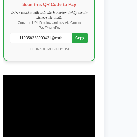
Scan this QR Code to Pay
ಕೆಳಗಿನ ಯುಪಿಐ ಐಡಿ ಕಾಪಿ ಮಾಡಿ ಗೂಗಲ್ ಪೇ/ಫೋನ್ ಪೇ
ಮೂಲಕ ಪೇ ಮಾಡಿ.
Copy the UPI ID below and pay via Google
Pay/PhonePe.
Copy
TULUNADU MEDIA HOUSE