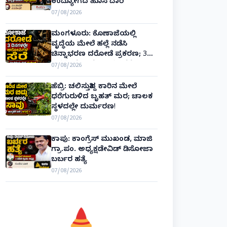
ಉದ್ಯೋಗದ ಹೊಸ ದಾರಿ
07/08/2026
ಮಂಗಳೂರು: ಕೊಣಾಜೆಯಲ್ಲಿ
ವೃದ್ಧೆಯ ಮೇಲೆ ಹಲ್ಲೆ ನಡೆಸಿ
ಚಿನ್ನಾಭರಣ ದರೋಡೆ ಪ್ರಕರಣ; 3
ದಿನಗಳಲ್ಲೇ ಆರೋಪಿಗಳ ಸೆರೆ!
07/08/2026
ಹೆಬ್ರಿ: ಚಲಿಸುತ್ತಿದ್ದ ಕಾರಿನ ಮೇಲೆ
ಧರೆಗುರುಳಿದ ಬೃಹತ್ ಮರ; ಚಾಲಕ
ಸ್ಥಳದಲ್ಲೇ ದುರ್ಮರಣ!
07/08/2026
ಕಾಪು: ಕಾಂಗ್ರೆಸ್ ಮುಖಂಡ, ಮಾಜಿ
ಗ್ರಾ.ಪಂ. ಅಧ್ಯಕ್ಷಡೇವಿಡ್ ಡಿಸೋಜಾ
ಬರ್ಬರ ಹತ್ಯೆ
07/08/2026