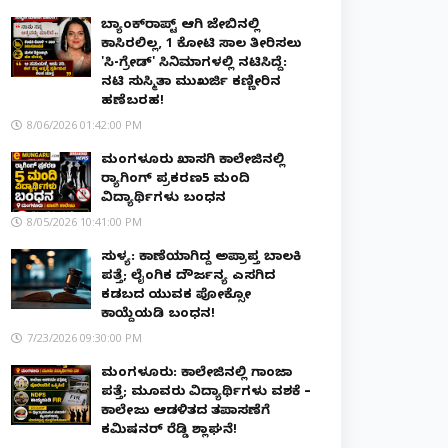
ಬ್ಯಾಂಕ್‌ರಾಪ್ಟ್‌ ಆಗಿ ಜೇಬಿನಲ್ಲಿ
ಕಾಸಿರಲಿಲ್ಲ, ₹1 ಕೋಟಿ ಸಾಲ ತೀರಿಸಲು
'ಸಿ-ಗ್ರೇಡ್' ಸಿನಿಮಾಗಳಲ್ಲಿ ನಟಿಸಿದ್ದೆ:
ನಟಿ ಸುಸ್ಮಿತಾ ಮುಖರ್ಜಿ ಕಣ್ಣೀರಿನ
ಹಣೆಬರಹ!
8/06/2026 01:42:00 PM
ಮಂಗಳೂರು ಖಾಸಗಿ ಕಾಲೇಜಿನಲ್ಲಿ
ರ‌್ಯಾಗಿಂಗ್ ಪ್ರಕರಣ5 ಮಂದಿ
ವಿದ್ಯಾರ್ಥಿಗಳು ಬಂಧನ
8/05/2026 10:41:00 PM
ಸುಳ್ಯ: ಕಾಣೆಯಾಗಿದ್ದ ಅಪ್ರಾಪ್ತ ಬಾಲಕಿ
ಪತ್ತೆ; ಲೈಂಗಿಕ ದೌರ್ಜನ್ಯ ಎಸಗಿದ
ಕಡಬದ ಯುವಕ ಪೋಕ್ಸೋ
ಕಾಯ್ದೆಯಡಿ ಬಂಧನ!
7/23/2026 09:30:00 PM
ಮಂಗಳೂರು: ಕಾಲೇಜಿನಲ್ಲಿ ಗಾಂಜಾ
ಪತ್ತೆ; ಮೂವರು ವಿದ್ಯಾರ್ಥಿಗಳು ವಶಕ್ಕೆ –
ಕಾಲೇಜು ಆಡಳಿತದ ತಪಾಸಣೆಗೆ
ಕಮಿಷನರ್ ರೆಡ್ಡಿ ಶ್ಲಾಘನೆ!