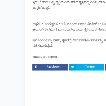
ಇದು ಕೇವಲ ಒಬ್ಬ ವ್ಯಕ್ತಿಯಿಂದ ನಡೆದ ಕೃತ್ಯವಲ್ಲ ಎಂಬುದಾ
ಆಗ್ರಹಿಸಿದ್ದಾರೆ.
ಆಧುನಿಕ ತಂತ್ರಜ್ಞಾನ ಬಳಸಿ ಗೂಗಲ್ ಅರ್ಥ್ ವೀಡಿಯೋ 
ಆರೋಪಿ ಶಿವಮೊಗ್ಗ ಮೂಲದವನಾದರೂ ಸ್ಥಳೀಯರ ಸಹಕಾರ
ಆರೋಪಿಯನ್ನು ರಹಸ್ಯ ಸ್ಥಳದಲ್ಲಿ ವಿಚಾರಣೆಗೊಳಪಡಿಸಿದ್ದು, 
ನಡೆಸಲಾಗುತ್ತಿದೆ.
emungaru report
Facebook
Twitter