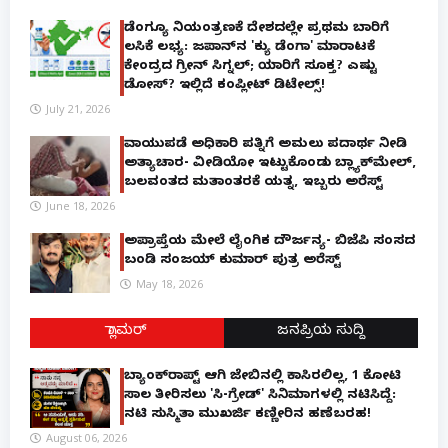
ಡೆಂಗ್ಯೂ ನಿಯಂತ್ರಣಕ್ಕೆ ದೇಶದಲ್ಲೇ ಪ್ರಥಮ ಬಾರಿಗೆ
ಲಸಿಕೆ ಲಭ್ಯ: ಜಪಾನ್‌ನ 'ಕ್ಯು ಡೆಂಗಾ' ಮಾರಾಟಕ್ಕೆ
ಕೇಂದ್ರದ ಗ್ರೀನ್ ಸಿಗ್ನಲ್; ಯಾರಿಗೆ ಸೂಕ್ತ? ಎಷ್ಟು
ಡೋಸ್? ಇಲ್ಲಿದೆ ಕಂಪ್ಲೀಟ್ ಡಿಟೇಲ್ಸ್!
July 21, 2026
ವಾಯುಪಡೆ ಅಧಿಕಾರಿ ಪತ್ನಿಗೆ ಅಮಲು ಪದಾರ್ಥ ನೀಡಿ
ಅತ್ಯಾಚಾರ- ವೀಡಿಯೋ ಇಟ್ಟುಕೊಂಡು ಬ್ಲ್ಯಾಕ್‌ಮೇಲ್,
ಬಲವಂತದ ಮತಾಂತರಕ್ಕೆ ಯತ್ನ, ಇಬ್ಬರು ಅರೆಸ್ಟ್
June 18, 2026
ಅಪ್ರಾಪ್ತೆಯ ಮೇಲೆ ಲೈಂಗಿಕ ದೌರ್ಜನ್ಯ- ಬಿಜೆಪಿ ಸಂಸದ
ಬಂಡಿ ಸಂಜಯ್ ಕುಮಾರ್ ಪುತ್ರ ಅರೆಸ್ಟ್
May 18, 2026
ಗ್ಲಾಮರ್
ಜನಪ್ರಿಯ ಸುದ್ದಿ
ಬ್ಯಾಂಕ್‌ರಾಪ್ಟ್‌ ಆಗಿ ಜೇಬಿನಲ್ಲಿ ಕಾಸಿರಲಿಲ್ಲ, ₹1 ಕೋಟಿ
ಸಾಲ ತೀರಿಸಲು 'ಸಿ-ಗ್ರೇಡ್' ಸಿನಿಮಾಗಳಲ್ಲಿ ನಟಿಸಿದ್ದೆ:
ನಟಿ ಸುಸ್ಮಿತಾ ಮುಖರ್ಜಿ ಕಣ್ಣೀರಿನ ಹಣೆಬರಹ!
August 06, 2026