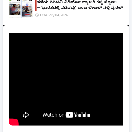
ಹಳೆಯ ಸಿಸಿಟಿವಿ ವಿಡಿಯೋ: ಬ್ಯಾಟರಿ ಕಚ್ಚಿ ಸ್ಫೋಟ
—‘ಭಾರತದಲ್ಲಿ ನಡೆದದ್ದು’ ಎಂಬ ಲೇಬಲ್ ನಲ್ಲಿ ವೈರಲ್
February 04, 2026