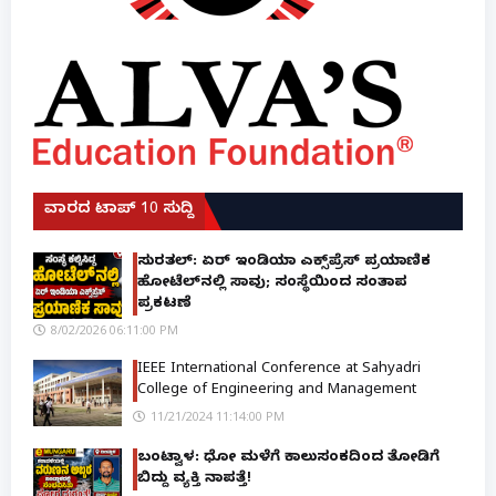
ವಾರದ ಟಾಪ್ 10 ಸುದ್ದಿ
ಸುರತ್ಕಲ್: ಏರ್ ಇಂಡಿಯಾ ಎಕ್ಸ್‌ಪ್ರೆಸ್ ಪ್ರಯಾಣಿಕ
ಹೋಟೆಲ್‌ನಲ್ಲಿ ಸಾವು; ಸಂಸ್ಥೆಯಿಂದ ಸಂತಾಪ
ಪ್ರಕಟಣೆ
8/02/2026 06:11:00 PM
IEEE International Conference at Sahyadri
College of Engineering and Management
11/21/2024 11:14:00 PM
ಬಂಟ್ವಾಳ: ಧೋ ಮಳೆಗೆ ಕಾಲುಸಂಕದಿಂದ ತೋಡಿಗೆ
ಬಿದ್ದು ವ್ಯಕ್ತಿ ನಾಪತ್ತೆ!