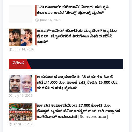
'370 ರೂಪಾಯಿ ಬಿರಿಯಾನಿ' ವಿವಾದ: ನಟಿ ಕೃತಿ
ಕರ್ಬಂದಾ ಅವರ 'ಸೇವ್ಜ್' ಪೋಸ್ಟ್ ವೈರಲ್
June 14, 2026
ಆಹಾನ್-ಅನೀತ್ ಜೋಡಿಯ ಮ್ಯಾಚಿಂಗ್ ಟ್ಯಾಟೂ
ವೈರಲ್: ಟ್ರೋಲಿಗರಿಗೆ ತಿರುಗೇಟು ನೀಡಿದ ಮೌನಿ
ರಾಯ್
June 14, 2026
ವಿಶೇಷ
ಅಪರೂಪದ ಪ್ರಾಮಾಣಿಕತೆ: 35 ವರ್ಷಗಳ ಹಿಂದೆ
ಪಡೆದ 1,000 ರೂ. ಸಾಲಕ್ಕೆ ಬಡ್ಡಿ ಸೇರಿಸಿ 25,000 ರೂ.
ಮರಳಿಸಿದ ಹಳೇ ಸ್ನೇಹಿತ!
July 13, 2026
ಕಾಗದದ ಕಾರ್ಖಾನೆಯಿಂದ 27,000 ಕೋಟಿ ರೂ.
ಮೊತ್ತದ ಬೃಹತ್ ಸೆಮಿಕಂಡಕ್ಟರ್ ಹಬ್ ಆಗಿ ಅಸ್ಸಾಂನ
ಜಾಗಿರೋಡ್ ಬದಲಾವಣೆ [Semiconductor]
April 03, 2026