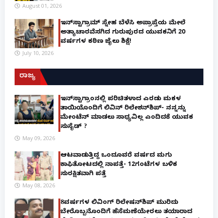
August 01, 2026
ಇನ್‌ಸ್ಟಾಗ್ರಾಮ್ ಸ್ನೇಹ ಬೆಳೆಸಿ ಅಪ್ರಾಪ್ತೆಯ ಮೇಲೆ
ಅತ್ಯಾಚಾರವೆಸಗಿದ ಗುರುಪುರದ ಯುವಕನಿಗೆ 20
ವರ್ಷಗಳ ಕಠಿಣ ಜೈಲು ಶಿಕ್ಷೆ!
July 10, 2026
ರಾಜ್ಯ
ಇನ್​ಸ್ಟಾಗ್ರಾಂನಲ್ಲಿ ಪರಿಚಿತಳಾದ ಎರಡು ಮಕ್ಕಳ
ತಾಯಿಯೊಂದಿಗೆ ಲಿವಿನ್ ರಿಲೇಶನ್​ಶಿಪ್- ನನ್ನನ್ನು
ಮೇಂಟೆನ್ ಮಾಡಲು ಸಾಧ್ಯವಿಲ್ಲ ಎಂದಿದಕ್ಕೆ ಯುವಕ
ಸುಸೈಡ್ ?
May 09, 2026
ಆಟವಾಡುತ್ತಿದ್ದ ಒಂದೂವರೆ ವರ್ಷದ ಮಗು
ಕಾಫಿತೋಟದಲ್ಲಿ ನಾಪತ್ತೆ- 12ಗಂಟೆಗಳ ಬಳಿಕ
ಸುರಕ್ಷಿತವಾಗಿ ಪತ್ತೆ
May 08, 2026
8ವರ್ಷಗಳ ಲಿವಿಂಗ್‌ ರಿಲೇಷನ್‌ಶಿಪ್ ಮುರಿದು
ಬೇರೊಬ್ಬನೊಂದಿಗೆ ಹೆಸೆಮಣೆಯೇರಲು ತಯಾರಾದ