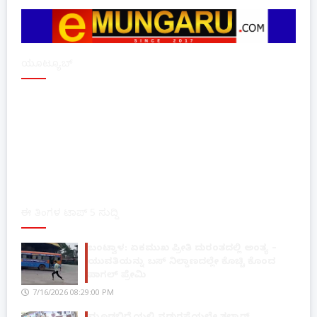
ಯೂಟ್ಯೂಬ್
ಈ ತಿಂಗಳ ಟಾಪ್ 5 ಸುದ್ದಿ
ಬಂಟ್ವಾಳ: ಏಕಮುಖ ಪ್ರೀತಿ ದುರಂತದಲ್ಲಿ ಅಂತ್ಯ –
ಯುವತಿಯನ್ನು ಬಸ್ ನಿಲ್ದಾಣದಲ್ಲೇ ಕೊಚ್ಚಿ ಕೊಂದ
ಪಾಗಲ್ ಪ್ರೇಮಿ
7/16/2026 08:29:00 PM