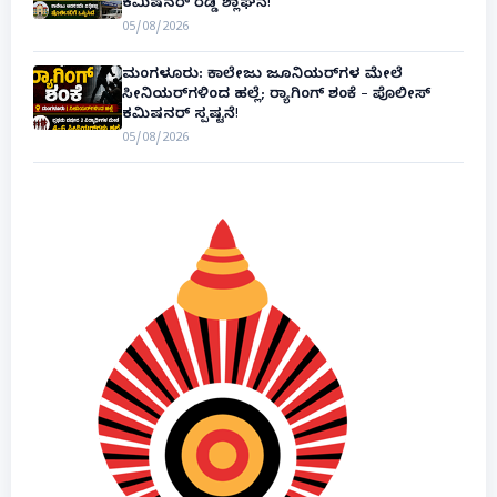
ಕಮಿಷನರ್ ರೆಡ್ಡಿ ಶ್ಲಾಘನೆ!
05/08/2026
ಮಂಗಳೂರು: ಕಾಲೇಜು ಜೂನಿಯರ್‌ಗಳ ಮೇಲೆ
ಸೀನಿಯರ್‌ಗಳಿಂದ ಹಲ್ಲೆ; ರ‌್ಯಾಗಿಂಗ್ ಶಂಕೆ – ಪೊಲೀಸ್
ಕಮಿಷನರ್ ಸ್ಪಷ್ಟನೆ!
05/08/2026