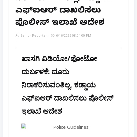
ಎಫ್‌ಐಆರ್ ದಾಖಲಿಸಲು
ಪೊಲೀಸ್ ಇಲಾಖೆ ಆದೇಶ
Senior Reporter
6/16/2026 08:04:00 PM
ಖಾಸಗಿ ವಿಡಿಯೋ/ಫೋಟೋ
ದುರ್ಬಳಕೆ: ದೂರು
ನಿರಾಕರಿಸುವಂತಿಲ್ಲ, ಕಡ್ಡಾಯ
ಎಫ್‌ಐಆರ್ ದಾಖಲಿಸಲು ಪೊಲೀಸ್
ಇಲಾಖೆ ಆದೇಶ