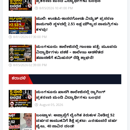
ಪ್ರಕರಣ5 ಮಂದಿ ವಿದ್ಯಾರ್ಥಿಗಳು ಬಂಧನ
8/05/2026 10:41:00 PM
ಮುಲ್ಕಿ: ಉಡುಪಿ-ಕಾಸರಗೋಡು ವಿದ್ಯುತ್ ಪ್ರಸರಣ
ಕಾಮಗಾರಿ ಸ್ಥಳದಲ್ಲಿ ₹2.53 ಲಕ್ಷ ಮೌಲ್ಯದ ಸಾಮಗ್ರಿಗಳು
ಕಳವು!
8/01/2026 07:30:00 PM
ಮಂಗಳೂರು: ಕಾಲೇಜಿನಲ್ಲಿ ಗಾಂಜಾ ಪತ್ತೆ; ಮೂವರು
ವಿದ್ಯಾರ್ಥಿಗಳು ವಶಕ್ಕೆ – ಕಾಲೇಜು ಆಡಳಿತದ
ತಪಾಸಣೆಗೆ ಕಮಿಷನರ್ ರೆಡ್ಡಿ ಶ್ಲಾಘನೆ!
8/05/2026 02:39:00 PM
ಕರಾವಳಿ
ಮಂಗಳೂರು ಖಾಸಗಿ ಕಾಲೇಜಿನಲ್ಲಿ ರ‌್ಯಾಗಿಂಗ್
ಪ್ರಕರಣ5 ಮಂದಿ ವಿದ್ಯಾರ್ಥಿಗಳು ಬಂಧನ
August 05, 2026
ಬಂಟ್ವಾಳ: ಅಪ್ರಾಪ್ತೆಗೆ ಲೈಂಗಿಕ ಕಿರುಕುಳ ನೀಡಿದ್ದ 52
ವರ್ಷದ ಕಾಮುಕನಿಗೆ ಶಿಕ್ಷೆ ಪ್ರಕಟ: ಎರಡೂವರೆ ವರ್ಷ
ಜೈಲು, ₹40 ಸಾವಿರ ದಂಡ!