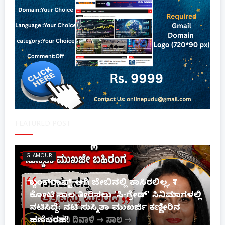
FEATURED POST
GLAMOUR
ಬ್ಯಾಂಕ್‌ರಾಪ್ಟ್‌ ಆಗಿ ಜೇಬಿನಲ್ಲಿ ಕಾಸಿರಲಿಲ್ಲ, ₹1
ಕೋಟಿ ಸಾಲ ತೀರಿಸಲು 'ಸಿ-ಗ್ರೇಡ್' ಸಿನಿಮಾಗಳಲ್ಲಿ
ನಟಿಸಿದ್ದೆ: ನಟಿ ಸುಸ್ಮಿತಾ ಮುಖರ್ಜಿ ಕಣ್ಣೀರಿನ
ಹಣೆಬರಹ!