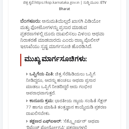
ಚಿತ್ರ ಕೃಪೆ:https://ksp.karnataka.gov.in | ಸುದ್ದಿ ಮೂಲ:
ETV
Bharat
ಬೆಂಗಳೂರು:
ಅನುಮತಿಯಿಲ್ಲದೆ ಖಾಸಗಿ ವಿಡಿಯೋ
ಮತ್ತು ಫೋಟೋಗಳನ್ನು ಪ್ರಸಾರ ಮಾಡುವ
ಪ್ರಕರಣಗಳಲ್ಲಿ ದೂರು ದಾಖಲಿಸಲು ವಿಳಂಬ ಅಥವಾ
ನಿರಾಕರಣೆ ಮಾಡಬಾರದು ಎಂದು ರಾಜ್ಯ ಪೊಲೀಸ್
ಇಲಾಖೆಯು ಸ್ಪಷ್ಟ ಮಾರ್ಗಸೂಚಿ ಹೊರಡಿಸಿದೆ.
ಮುಖ್ಯ ಮಾರ್ಗಸೂಚಿಗಳು:
ಒಪ್ಪಿಗೆಯ ಮಿತಿ:
ಚಿತ್ರ ಸೆರೆಹಿಡಿಯಲು ಒಪ್ಪಿಗೆ
ನೀಡಿದ್ದರೂ, ಅದನ್ನು ಹಂಚಲು ಅಥವಾ ಪ್ರಸಾರ
ಮಾಡಲು ಒಪ್ಪಿಗೆ ನೀಡದಿದ್ದರೆ ಅದು ಗಂಭೀರ
ಅಪರಾಧವಾಗುತ್ತದೆ.
ಕಾನೂನು ಕ್ರಮ:
ಭಾರತೀಯ ನ್ಯಾಯ ಸಂಹಿತೆ ಸೆಕ್ಷನ್
77 ಹಾಗೂ ಮಾಹಿತಿ ತಂತ್ರಜ್ಞಾನ ಕಾಯ್ದೆಯಡಿ ಪ್ರಕರಣ
ದಾಖಲಿಸಬೇಕು.
ತಕ್ಷಣದ ಎಫ್‌ಐಆರ್:
'ಸೆಕ್ಸ್ಟೋರ್ಷನ್' ಅಥವಾ
'ರಿವೆಂಜ್ ಪೋರ್ನೋಗ್ರಫಿ' ಪ್ರಕರಣಗಳಲ್ಲಿ