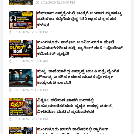
8/02/2026 12:36:00 PM
ವೆನ್‌ಲಾಕ್ ಆಸ್ಪತ್ರೆಯಲ್ಲಿ ಚಿಕಿತ್ಸೆಗೆ ಬಂದಾಗ ಮೃತಪಟ್ಟ
ಮಹಿಳೆಯ ಕುತ್ತಿಗೆಯಲ್ಲಿದ್ದ ₹1.50 ಲಕ್ಷದ ಚಿನ್ನದ ಸರ
ಕಳವು!
8/01/2026 07:12:00 PM
ಮಂಗಳೂರು: ಕಾಲೇಜು ಜೂನಿಯರ್‌ಗಳ ಮೇಲೆ
ಸೀನಿಯರ್‌ಗಳಿಂದ ಹಲ್ಲೆ; ರ‌್ಯಾಗಿಂಗ್ ಶಂಕೆ – ಪೊಲೀಸ್
ಕಮಿಷನರ್ ಸ್ಪಷ್ಟನೆ!
8/05/2026 09:17:00 AM
ಸುಳ್ಯ: ಕಾಣೆಯಾಗಿದ್ದ ಅಪ್ರಾಪ್ತ ಬಾಲಕಿ ಪತ್ತೆ; ಲೈಂಗಿಕ
ದೌರ್ಜನ್ಯ ಎಸಗಿದ ಕಡಬದ ಯುವಕ ಪೋಕ್ಸೋ
ಕಾಯ್ದೆಯಡಿ ಬಂಧನ!
7/23/2026 09:30:00 PM
ವಿಕೃತಿ!: ಚಲಿಸುವ ಖಾಸಗಿ ಬಸ್‌ನಲ್ಲಿ
ಸಹಪ್ರಯಾಣಿಕರೆದುರು ವೃದ್ಧನ ಅಸಭ್ಯ ವರ್ತನೆ,
ವೀಡಿಯೋ ಮಾಡಿದ ಪ್ರಯಾಣಿಕರು!
8/01/2026 07:52:00 PM
ಮಂಗಳೂರು ಖಾಸಗಿ ಕಾಲೇಜಿನಲ್ಲಿ ರ‌್ಯಾಗಿಂಗ್