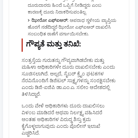
ದೂರುದಾರರು ಹಿಂದೆ ಒಪ್ಪಿಗೆ ನೀಡಿದ್ದರು ಎಂಬ
ಕಾರಣಕ್ಕೆ ದೂರು ನಿರಾಕರಿಸುವಂತಿಲ್ಲ.
ಝೀರೋ ಎಫ್‌ಐಆರ್:
ಅಪರಾಧ ಸ್ಥಳೀಯ ವ್ಯಾಪ್ತಿಯ
ಹೊರಗೆ ನಡೆದಿದ್ದರೆ ಝೀರೋ ಎಫ್‌ಐಆರ್ ದಾಖಲಿಸಿ
ಸಂಬಂಧಿತ ಠಾಣೆಗೆ ವರ್ಗಾಯಿಸಬೇಕು.
ಗೌಪ್ಯತೆ ಮತ್ತು ತನಿಖೆ:
ಸಂತ್ರಸ್ತೆಯ ಗುರುತನ್ನು ಗೌಪ್ಯವಾಗಿಡಬೇಕು ಮತ್ತು
ಮಹಿಳಾ ಅಧಿಕಾರಿಗಳೇ ದೂರು ದಾಖಲಿಸಬೇಕು ಎಂದು
ಸೂಚಿಸಲಾಗಿದೆ. ಅಲ್ಲದೆ, ಸೈಬರ್ ಕ್ರೈಂ ಘಟಕಗಳ
ನೆರವಿನೊಂದಿಗೆ ಡಿಜಿಟಲ್ ಸಾಕ್ಷ್ಯಗಳನ್ನು ಸಂರಕ್ಷಿಸಬೇಕು
ಎಂದು ಡಿಜಿ-ಐಜಿಪಿ ಡಾ.ಎಂ.ಎ. ಸಲೀಂ ಆದೇಶದಲ್ಲಿ
ತಿಳಿಸಿದ್ದಾರೆ.
ಒಂದು ವೇಳೆ ಅಧಿಕಾರಿಗಳು ದೂರು ದಾಖಲಿಸಲು
ವಿಳಂಬ ಮಾಡಿದರೆ ಅಥವಾ ನಿರ್ಲಕ್ಷ್ಯ ವಹಿಸಿದರೆ
ಅಂತಹ ಅಧಿಕಾರಿಗಳ ವಿರುದ್ಧ ಶಿಸ್ತು ಕ್ರಮ
ಕೈಗೊಳ್ಳಲಾಗುವುದು ಎಂದು ಪೊಲೀಸ್ ಇಲಾಖೆ
ಎಚ್ಚರಿಸಿದೆ.