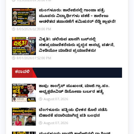
ಮಂಗಳೂರು: ಕಾಲೇಜಿನಲ್ಲಿ ಗಾಂಜಾ ಪತ್ತೆ;
ಮೂವರು ವಿದ್ಯಾರ್ಥಿಗಳು ವಶಕ್ಕೆ – ಕಾಲೇಜು
ಆಡಳಿತದ ತಪಾಸಣೆಗೆ ಕಮಿಷನರ್ ರೆಡ್ಡಿ ಶ್ಲಾಘನೆ!
8/05/2026 02:39:00 PM
ವಿಕೃತಿ!: ಚಲಿಸುವ ಖಾಸಗಿ ಬಸ್‌ನಲ್ಲಿ
ಸಹಪ್ರಯಾಣಿಕರೆದುರು ವೃದ್ಧನ ಅಸಭ್ಯ ವರ್ತನೆ,
ವೀಡಿಯೋ ಮಾಡಿದ ಪ್ರಯಾಣಿಕರು!
8/01/2026 07:52:00 PM
ಕರಾವಳಿ
ಕಾಪು: ಕಾಂಗ್ರೆಸ್ ಮುಖಂಡ, ಮಾಜಿ ಗ್ರಾ.ಪಂ.
ಅಧ್ಯಕ್ಷಡೇವಿಡ್ ಡಿಸೋಜಾ ಬರ್ಬರ ಹತ್ಯೆ
August 07, 2026
ಬೆಂಗಳೂರು: ಪತ್ನಿಯ ಭೀಕರ ಕೊಲೆ ನಡೆಸಿ
ಬಿಹಾರಕ್ಕೆ ಪರಾರಿಯಾಗಿದ್ದ ಪತಿ ಬಂಧನ
August 07, 2026