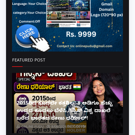
FEATURED POST
SPECIAL
2015ರಿಂದ ಕೂದಲೇ ಕತ್ತರಿಸಿಲ್ಲ! 8 ಅಡಿಗೂ ಹೆಚ್ಚು
ಉದ್ದದ ಕೂದಲು ಬೆಳೆಸಿ ಗಿನ್ನಿಸ್ ವಿಶ್ವ ದಾಖಲೆ
ಬರೆದ ಭಾರತದ ರೇಣು ಧರಿಯಾಲ್!
ONLINE PUDU
8/08/2026 06:35:00 PM