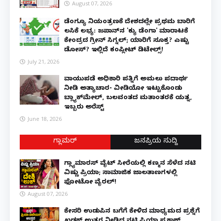
August 07, 2026
ಡೆಂಗ್ಯೂ ನಿಯಂತ್ರಣಕ್ಕೆ ದೇಶದಲ್ಲೇ ಪ್ರಥಮ ಬಾರಿಗೆ
ಲಸಿಕೆ ಲಭ್ಯ: ಜಪಾನ್‌ನ 'ಕ್ಯು ಡೆಂಗಾ' ಮಾರಾಟಕ್ಕೆ
ಕೇಂದ್ರದ ಗ್ರೀನ್ ಸಿಗ್ನಲ್; ಯಾರಿಗೆ ಸೂಕ್ತ? ಎಷ್ಟು
ಡೋಸ್? ಇಲ್ಲಿದೆ ಕಂಪ್ಲೀಟ್ ಡಿಟೇಲ್ಸ್!
July 21, 2026
ವಾಯುಪಡೆ ಅಧಿಕಾರಿ ಪತ್ನಿಗೆ ಅಮಲು ಪದಾರ್ಥ
ನೀಡಿ ಅತ್ಯಾಚಾರ- ವೀಡಿಯೋ ಇಟ್ಟುಕೊಂಡು
ಬ್ಲ್ಯಾಕ್‌ಮೇಲ್, ಬಲವಂತದ ಮತಾಂತರಕ್ಕೆ ಯತ್ನ,
ಇಬ್ಬರು ಅರೆಸ್ಟ್
June 18, 2026
ಗ್ಲಾಮರ್
ಜನಪ್ರಿಯ ಸುದ್ದಿ
ಗ್ಲ್ಯಾಮಾರಸ್ ವೈಟ್‌ ಸೀರೆಯಲ್ಲಿ ಕಣ್ಮನ ಸೆಳೆದ ನಟಿ
ವಿಷ್ಣು ಪ್ರಿಯಾ; ಸಾಮಾಜಿಕ ಜಾಲತಾಣಗಳಲ್ಲಿ
ಫೋಟೋ ವೈರಲ್!
August 07, 2026
ಕೇಸರಿ ಉಡುಪಿನ ಬಗೆಗೆ ಕೇಳಿದ ಮಾಧ್ಯಮದ ಪ್ರಶ್ನೆಗೆ
ಖಡಕ್ ಉತ್ತರ ನೀಡಿದ ನಟಿ ಪ್ರಿಯಾ ಪ್ರಕಾಶ್