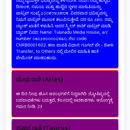
ದಿನಾಂಕ, ಸಮಯ ಮತ್ತು ಹುಟ್ಟಿದ ಸ್ಥಳದ ಮಾಹಿತಿಯನ್ನು
ವಾಟ್ಸಪ್ ಸಂಖ್ಯೆ ೭೦೧೯೧೪೨೫೮೯. ವಿವರವಾದ ಭವಿಷ್ಯವನ್ನು
ನಿಮಗೆ ವಾಟ್ಸಪ್ ಮೂಲಕ ತಲುಪಿಸುತ್ತೇವೆ. ದರ ರೂ ೨೫೦. ನಮ್ಮ
ಬ್ಯಾಂಕ್ ಖಾತೆಗೆ ಕಳುಹಿಸಿ ಅದರ ಸ್ಕ್ರೀನ್ ಶಾಟ್ ವಾಟ್ಸಪ್ ಮಾಡಿ.
ಬ್ಯಾಂಕ್ ವಿವರ: Name: Tulunadu Media House, a/c
number ೧೬೦೨೨೦೧೦೦೦೪೩೧, ifsc code:
CNRB0001602. ಹಣ ಪಾವತಿ ವಿಧಾನ: ಗೂಗಲ್ ಪೇ - Bank
Transfer, to Others ನಲ್ಲಿ ಮೇಲಿನ ಮಾಹಿತಿ ಹಾಕಿ
ಪೇಮೆಂಟ್ ಮಾಡಬಹುದು.
ಮೇಷ ರಾಶಿ (Aries)
ಈ ದಿನ ನೀವು ಹೊಸ ಆರಂಭಗಳಿಗೆ ಸಿದ್ಧರಾಗಿರಿ. ಜ್ಯೋತಿಷ್ಯದಲ್ಲಿ
ಬದಲಾವಣೆಗಳು ಬರುತ್ತವೆ, ಕೆಲಸದಲ್ಲಿ ಅವಕಾಶಗಳು. ಆರೋಗ್ಯಕ್ಕೆ
ಗಮನ ನೀಡಿ.
23
ವೃಷಭ ರಾಶಿ (Taurus)