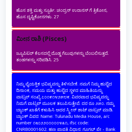
ಹೊಸ ಶಕ್ತಿ ಮತ್ತು ಸ್ಫೂರ್ತಿ. ಚಂದ್ರನ್ ಉರಾನಸ್ ಗೆ ತ್ರಿಕೋನ,
ಹೊಸ ದೃಷ್ಟಿಕೋನಗಳು.
27
ಮೀನ ರಾಶಿ (Pisces)
ಜ್ಯೂಪಿಟರ್ ಕೆಲಸದಲ್ಲಿ ದೊಡ್ಡ ಗೆಲುವುಗಳನ್ನು ಬೆಂಬಲಿಸುತ್ತದೆ.
ತಂಡಗಳನ್ನು ಸರಿಪಡಿಸಿ.
25
ನಿಮ್ಮ ವೈಯಕ್ತಿಕ ಭವಿಷ್ಯವನ್ನು ತಿಳಿಸಬೇಕೆ. ನಮಗೆ ನಿಮ್ಮ ಹುಟ್ಟಿದ
ದಿನಾಂಕ, ಸಮಯ ಮತ್ತು ಹುಟ್ಟಿದ ಸ್ಥಳದ ಮಾಹಿತಿಯನ್ನು
ವಾಟ್ಸಪ್ ಸಂಖ್ಯೆ ೭೦೧೯೧೪೨೫೮೯. ವಿವರವಾದ ಭವಿಷ್ಯವನ್ನು
ನಿಮಗೆ ವಾಟ್ಸಪ್ ಮೂಲಕ ತಲುಪಿಸುತ್ತೇವೆ. ದರ ರೂ ೨೫೦. ನಮ್ಮ
ಬ್ಯಾಂಕ್ ಖಾತೆಗೆ ಕಳುಹಿಸಿ ಅದರ ಸ್ಕ್ರೀನ್ ಶಾಟ್ ವಾಟ್ಸಪ್ ಮಾಡಿ.
ಬ್ಯಾಂಕ್ ವಿವರ: Name: Tulunadu Media House, a/c
number ೧೬೦೨೨೦೧೦೦೦೪೩೧, ifsc code:
CNRB0001602. ಹಣ ಪಾವತಿ ವಿಧಾನ: ಗೂಗಲ್ ಪೇ - Bank