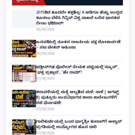
ಇತ್ತೀಚಿನ ಸುದ್ದಿ
2015ರಿಂದ ಕೂದಲೇ ಕತ್ತರಿಸಿಲ್ಲ! 8 ಅಡಿಗೂ ಹೆಚ್ಚು ಉದ್ದದ
ಕೂದಲು ಬೆಳೆಸಿ ಗಿನ್ನಿಸ್ ವಿಶ್ವ ದಾಖಲೆ ಬರೆದ ಭಾರತದ
ರೇಣು ಧರಿಯಾಲ್!
08/08/2026
ಜನವರಿಯಲ್ಲಿ ನೂತನ ರಾಜಕೀಯ ಪಕ್ಷ ಲೋಕಾರ್ಪಣೆ
– ನಟ ಚೇತನ್ ಅಹಿಂಸಾ
08/08/2026
ಛತ್ತೀಸ್‌ಗಢ ಪೊಲೀಸ್ ನೇಮಕ ಪಟ್ಟಿಯಲ್ಲಿ‘ನ್ಯೂಸ್’,
‘ಭಕ್ತ ಪ್ರಹ್ಲಾದ’, ‘ಹೇ ರಾಮ್’!
07/08/2026
ಕರಾವಳಿಯಲ್ಲಿ ಮತ್ತೆ ಅಬ್ಬರಿಸಿದ ಮಳೆ: ನಾಳೆ ( ಆಗಷ್ಟ್
8) ಪುತ್ತೂರು ಉಪವಿಭಾಗದ ಶಾಲಾ-ಕಾಲೇಜುಗಳಿಗೆ
ರಜೆ ಘೋಷಣೆ!
07/08/2026
ಗಾಲಿಕುರ್ಚಿಯಲ್ಲಿ ಬಂದ ಭಾಗ್ಯಶ್ರೀ ಕುಲಾಲ್‌ಗೆ ಆಳ್ವಾಸ್
ಪ್ರಗತಿಯಲ್ಲಿ ಉದ್ಯೋಗದ ಹೊಸ ದಾರಿ
07/08/2026