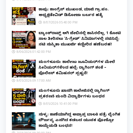
ಕಾಪು: ಕಾಂಗ್ರೆಸ್ ಮುಖಂಡ, ಮಾಜಿ ಗ್ರಾ.ಪಂ.
ಅಧ್ಯಕ್ಷಡೇವಿಡ್ ಡಿಸೋಜಾ ಬರ್ಬರ ಹತ್ಯೆ
8/07/2026 05:40:00 PM
ಬ್ಯಾಂಕ್‌ರಾಪ್ಟ್‌ ಆಗಿ ಜೇಬಿನಲ್ಲಿ ಕಾಸಿರಲಿಲ್ಲ, ₹1 ಕೋಟಿ
ಸಾಲ ತೀರಿಸಲು 'ಸಿ-ಗ್ರೇಡ್' ಸಿನಿಮಾಗಳಲ್ಲಿ ನಟಿಸಿದ್ದೆ:
ನಟಿ ಸುಸ್ಮಿತಾ ಮುಖರ್ಜಿ ಕಣ್ಣೀರಿನ ಹಣೆಬರಹ!
8/06/2026 01:42:00 PM
ಮಂಗಳೂರು: ಕಾಲೇಜು ಜೂನಿಯರ್‌ಗಳ ಮೇಲೆ
ಸೀನಿಯರ್‌ಗಳಿಂದ ಹಲ್ಲೆ; ರ‌್ಯಾಗಿಂಗ್ ಶಂಕೆ –
ಪೊಲೀಸ್ ಕಮಿಷನರ್ ಸ್ಪಷ್ಟನೆ!
8/05/2026 09:17:00 AM
ಮಂಗಳೂರು ಖಾಸಗಿ ಕಾಲೇಜಿನಲ್ಲಿ ರ‌್ಯಾಗಿಂಗ್
ಪ್ರಕರಣ5 ಮಂದಿ ವಿದ್ಯಾರ್ಥಿಗಳು ಬಂಧನ
8/05/2026 10:41:00 PM
ಸುಳ್ಯ: ಕಾಣೆಯಾಗಿದ್ದ ಅಪ್ರಾಪ್ತ ಬಾಲಕಿ ಪತ್ತೆ; ಲೈಂಗಿಕ
ದೌರ್ಜನ್ಯ ಎಸಗಿದ ಕಡಬದ ಯುವಕ ಪೋಕ್ಸೋ
ಕಾಯ್ದೆಯಡಿ ಬಂಧನ!
7/23/2026 09:30:00 PM