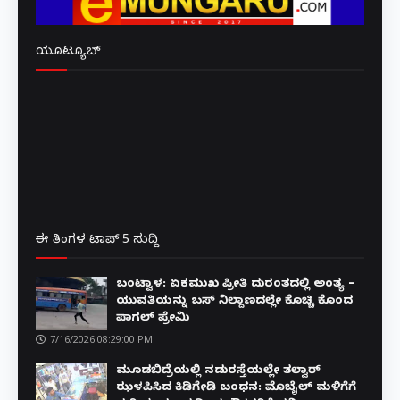
ಯೂಟ್ಯೂಬ್
ಈ ತಿಂಗಳ ಟಾಪ್ 5 ಸುದ್ದಿ
ಬಂಟ್ವಾಳ: ಏಕಮುಖ ಪ್ರೀತಿ ದುರಂತದಲ್ಲಿ ಅಂತ್ಯ –
ಯುವತಿಯನ್ನು ಬಸ್ ನಿಲ್ದಾಣದಲ್ಲೇ ಕೊಚ್ಚಿ ಕೊಂದ
ಪಾಗಲ್ ಪ್ರೇಮಿ
7/16/2026 08:29:00 PM
ಮೂಡಬಿದ್ರೆಯಲ್ಲಿ ನಡುರಸ್ತೆಯಲ್ಲೇ ತಲ್ವಾರ್
ಝಳಪಿಸಿದ ಕಿಡಿಗೇಡಿ ಬಂಧನ: ಮೊಬೈಲ್ ಮಳಿಗೆಗೆ