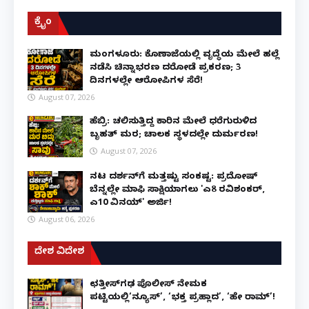
ಕ್ರೈಂ
ಮಂಗಳೂರು: ಕೊಣಾಜೆಯಲ್ಲಿ ವೃದ್ಧೆಯ ಮೇಲೆ ಹಲ್ಲೆ
ನಡೆಸಿ ಚಿನ್ನಾಭರಣ ದರೋಡೆ ಪ್ರಕರಣ; 3
ದಿನಗಳಲ್ಲೇ ಆರೋಪಿಗಳ ಸೆರೆ!
August 07, 2026
ಹೆಬ್ರಿ: ಚಲಿಸುತ್ತಿದ್ದ ಕಾರಿನ ಮೇಲೆ ಧರೆಗುರುಳಿದ
ಬೃಹತ್ ಮರ; ಚಾಲಕ ಸ್ಥಳದಲ್ಲೇ ದುರ್ಮರಣ!
August 07, 2026
ನಟ ದರ್ಶನ್‌ಗೆ ಮತ್ತಷ್ಟು ಸಂಕಷ್ಟ: ಪ್ರದೋಷ್
ಬೆನ್ನಲ್ಲೇ ಮಾಫಿ ಸಾಕ್ಷಿಯಾಗಲು 'ಎ8 ರವಿಶಂಕರ್,
ಎ10 ವಿನಯ್' ಅರ್ಜಿ!
August 06, 2026
ದೇಶ ವಿದೇಶ
ಛತ್ತೀಸ್‌ಗಢ ಪೊಲೀಸ್ ನೇಮಕ
ಪಟ್ಟಿಯಲ್ಲಿ‘ನ್ಯೂಸ್’, ‘ಭಕ್ತ ಪ್ರಹ್ಲಾದ’, ‘ಹೇ ರಾಮ್’!