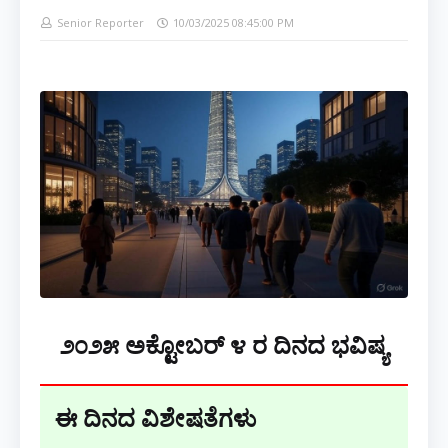
Senior Reporter
10/03/2025 08:45:00 PM
೨೦೨೫ ಅಕ್ಟೋಬರ್ ೪ ರ ದಿನದ ಭವಿಷ್ಯ
ಈ ದಿನದ ವಿಶೇಷತೆಗಳು