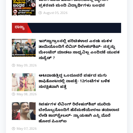
ಮಂಗಳೂರು ಖಾಸಗಿ ಕಾಲೇಜಿನಲ್ಲಿ ರ‌್ಯಾಗಿಂಗ್
ಪ್ರಕರಣ5 ಮಂದಿ ವಿದ್ಯಾರ್ಥಿಗಳು ಬಂಧನ
August 05, 2026
ರಾಜ್ಯ
ಇನ್​ಸ್ಟಾಗ್ರಾಂನಲ್ಲಿ ಪರಿಚಿತಳಾದ ಎರಡು ಮಕ್ಕಳ
ತಾಯಿಯೊಂದಿಗೆ ಲಿವಿನ್ ರಿಲೇಶನ್​ಶಿಪ್- ನನ್ನನ್ನು
ಮೇಂಟೆನ್ ಮಾಡಲು ಸಾಧ್ಯವಿಲ್ಲ ಎಂದಿದಕ್ಕೆ ಯುವಕ
ಸುಸೈಡ್ ?
May 09, 2026
ಆಟವಾಡುತ್ತಿದ್ದ ಒಂದೂವರೆ ವರ್ಷದ ಮಗು
ಕಾಫಿತೋಟದಲ್ಲಿ ನಾಪತ್ತೆ- 12ಗಂಟೆಗಳ ಬಳಿಕ
ಸುರಕ್ಷಿತವಾಗಿ ಪತ್ತೆ
May 08, 2026
8ವರ್ಷಗಳ ಲಿವಿಂಗ್‌ ರಿಲೇಷನ್‌ಶಿಪ್ ಮುರಿದು
ಬೇರೊಬ್ಬನೊಂದಿಗೆ ಹೆಸೆಮಣೆಯೇರಲು ತಯಾರಾದ
ಲೇಡಿ ಕಾನ್‌ಸ್ಟೇಬಲ್- ನ್ಯಾಯಕ್ಕಾಗಿ ಎಸ್ಪಿ ಮೊರೆ
ಹೋದ ಪಿಎಸ್ಐ
May 07, 2026