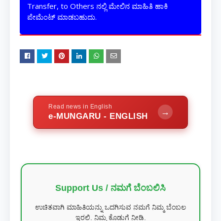
Transfer, to Others ನಲ್ಲಿ ಮೇಲಿನ ಮಾಹಿತಿ ಹಾಕಿ
ಪೇಮೆಂಟ್ ಮಾಡಬಹುದು.
Read news in English
→
e-MUNGARU - ENGLISH
Support Us / ನಮಗೆ ಬೆಂಬಲಿಸಿ
ಉಚಿತವಾಗಿ ಮಾಹಿತಿಯನ್ನು ಒದಗಿಸುವ ನಮಗೆ ನಿಮ್ಮ ಬೆಂಬಲ
ಇರಲಿ. ನಿಮ್ಮ ಕೊಡುಗೆ ನೀಡಿ.