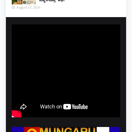
'ಬ್ಯಾಂಬ್ರೂ' ಕಥೆ!
August 07, 2026