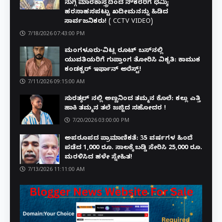
ನುಗ್ಗಿ ಮಾರಕಾಸ್ತ್ರದಿಂದ ನೌಕರರಿಗೆ ಧಮ್ಕಿ;
ಹರಸಾಹಸಪಟ್ಟು ಖದೀಮನನ್ನು ಹಿಡಿದ
ಸಾರ್ವಜನಿಕರು! ( CCTV VIDEO)
7/18/2026 07:43:00 PM
ಮಂಗಳೂರು-ವಿಟ್ಲ ರೂಟ್ ಬಸ್‌ನಲ್ಲಿ
ಯುವತಿಯರಿಗೆ ಗುಪ್ತಾಂಗ ತೋರಿಸಿ ವಿಕೃತಿ: ಕಾಮುಕ
ಕಂಡಕ್ಟರ್ ಇರ್ಫಾನ್ ಅರೆಸ್ಟ್!
7/11/2026 09:15:00 AM
ಸುರತ್ಕಲ್ ನಲ್ಲಿ ಅಣ್ಣನಿಂದ ತಮ್ಮನ ಕೊಲೆ: ಕಲ್ಲು ಎತ್ತಿ
ಹಾಕಿ ತಮ್ಮನ ತಲೆ ಜಜ್ಜಿದ ಸಹೋದರ !
7/20/2026 03:00:00 PM
ಅಪರೂಪದ ಪ್ರಾಮಾಣಿಕತೆ: 35 ವರ್ಷಗಳ ಹಿಂದೆ
ಪಡೆದ 1,000 ರೂ. ಸಾಲಕ್ಕೆ ಬಡ್ಡಿ ಸೇರಿಸಿ 25,000 ರೂ.
ಮರಳಿಸಿದ ಹಳೇ ಸ್ನೇಹಿತ!
7/13/2026 11:11:00 AM