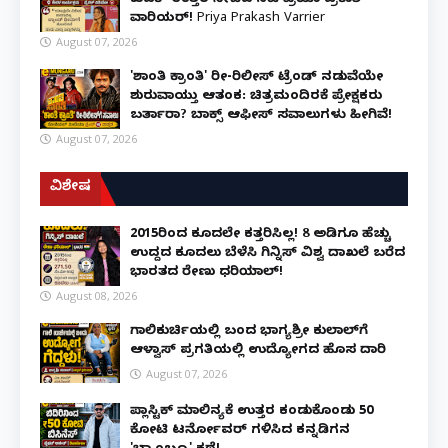
ವಾರಿಯರ್! Priya Prakash Varrier
August 07, 2026
'ಶಾಂತಿ ಕ್ರಾಂತಿ' ರೀ-ರಿಲೀಸ್ ಟ್ರೆಂಡ್ ನಡುವೆಯೇ
ಶುರುವಾಯ್ತು ಆತಂಕ: ಚಿತ್ರಮಂದಿರಕ್ಕೆ ಪ್ರೇಕ್ಷಕರು
ಬರ್ತಾರಾ? ಬಾಕ್ಸ್ ಆಫೀಸ್ ಸವಾಲುಗಳು ಹೀಗಿವೆ!
August 07, 2026
ವಿಶೇಷ
2015ರಿಂದ ಕೂದಲೇ ಕತ್ತರಿಸಿಲ್ಲ! 8 ಅಡಿಗೂ ಹೆಚ್ಚು
ಉದ್ದದ ಕೂದಲು ಬೆಳೆಸಿ ಗಿನ್ನಿಸ್ ವಿಶ್ವ ದಾಖಲೆ ಬರೆದ
ಭಾರತದ ರೇಣು ಧರಿಯಾಲ್!
August 08, 2026
ಗಾಲಿಕುರ್ಚಿಯಲ್ಲಿ ಬಂದ ಭಾಗ್ಯಶ್ರೀ ಕುಲಾಲ್‌ಗೆ
ಆಳ್ವಾಸ್ ಪ್ರಗತಿಯಲ್ಲಿ ಉದ್ಯೋಗದ ಹೊಸ ದಾರಿ
August 07, 2026
ಪ್ಲಾಸ್ಟಿಕ್ ಮಾಲಿನ್ಯಕ್ಕೆ ಉತ್ತರ ಕಂಡುಕೊಂಡು ₹50
ಕೋಟಿ ಟರ್ನೋವರ್ ಗಳಿಸಿದ ಕನ್ನಡಿಗನ