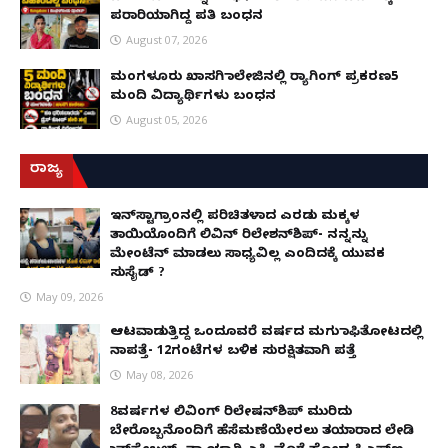
ಪರಾರಿಯಾಗಿದ್ದ ಪತಿ ಬಂಧನ
August 07, 2026
ಮಂಗಳೂರು ಖಾಸಗಿ ಕಾಲೇಜಿನಲ್ಲಿ ರ‌್ಯಾಗಿಂಗ್ ಪ್ರಕರಣ5
ಮಂದಿ ವಿದ್ಯಾರ್ಥಿಗಳು ಬಂಧನ
August 05, 2026
ರಾಜ್ಯ
ಇನ್​ಸ್ಟಾಗ್ರಾಂನಲ್ಲಿ ಪರಿಚಿತಳಾದ ಎರಡು ಮಕ್ಕಳ
ತಾಯಿಯೊಂದಿಗೆ ಲಿವಿನ್ ರಿಲೇಶನ್​ಶಿಪ್- ನನ್ನನ್ನು
ಮೇಂಟೆನ್ ಮಾಡಲು ಸಾಧ್ಯವಿಲ್ಲ ಎಂದಿದಕ್ಕೆ ಯುವಕ
ಸುಸೈಡ್ ?
May 09, 2026
ಆಟವಾಡುತ್ತಿದ್ದ ಒಂದೂವರೆ ವರ್ಷದ ಮಗು ಕಾಫಿತೋಟದಲ್ಲಿ
ನಾಪತ್ತೆ- 12ಗಂಟೆಗಳ ಬಳಿಕ ಸುರಕ್ಷಿತವಾಗಿ ಪತ್ತೆ
May 08, 2026
8ವರ್ಷಗಳ ಲಿವಿಂಗ್‌ ರಿಲೇಷನ್‌ಶಿಪ್ ಮುರಿದು
ಬೇರೊಬ್ಬನೊಂದಿಗೆ ಹೆಸೆಮಣೆಯೇರಲು ತಯಾರಾದ ಲೇಡಿ