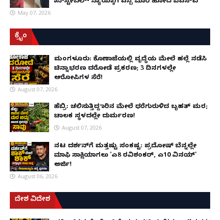
ಕಾನ್‌ಸ್ಟೇಬಲ್- ನ್ಯಾಯಕ್ಕಾಗಿ ಎಸ್ಪಿ ಮೊರೆ ಹೋದ ಪಿಎಸ್ಐ
May 07, 2026
ಕ್ರೈಂ
ಮಂಗಳೂರು: ಕೊಣಾಜೆಯಲ್ಲಿ ವೃದ್ಧೆಯ ಮೇಲೆ ಹಲ್ಲೆ ನಡೆಸಿ
ಚಿನ್ನಾಭರಣ ದರೋಡೆ ಪ್ರಕರಣ; 3 ದಿನಗಳಲ್ಲೇ
ಆರೋಪಿಗಳ ಸೆರೆ!
August 07, 2026
ಹೆಬ್ರಿ: ಚಲಿಸುತ್ತಿದ್ದ ಕಾರಿನ ಮೇಲೆ ಧರೆಗುರುಳಿದ ಬೃಹತ್ ಮರ;
ಚಾಲಕ ಸ್ಥಳದಲ್ಲೇ ದುರ್ಮರಣ!
August 07, 2026
ನಟ ದರ್ಶನ್‌ಗೆ ಮತ್ತಷ್ಟು ಸಂಕಷ್ಟ: ಪ್ರದೋಷ್ ಬೆನ್ನಲ್ಲೇ
ಮಾಫಿ ಸಾಕ್ಷಿಯಾಗಲು 'ಎ8 ರವಿಶಂಕರ್, ಎ10 ವಿನಯ್'
ಅರ್ಜಿ!
August 06, 2026
ದೇಶ ವಿದೇಶ