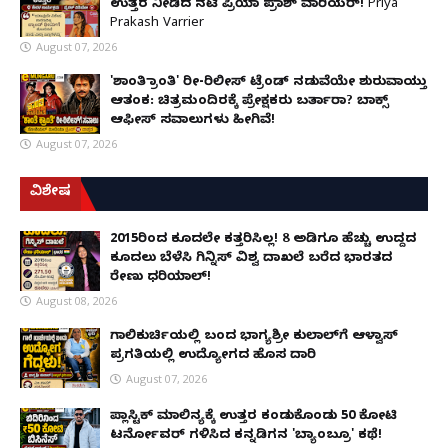
ಉತ್ತರ ನೀಡಿದ ನಟಿ ಪ್ರಿಯಾ ಪ್ರಕಾಶ್ ವಾರಿಯರ್! Priya
Prakash Varrier
August 07, 2026
'ಶಾಂತಿ ಕ್ರಾಂತಿ' ರೀ-ರಿಲೀಸ್ ಟ್ರೆಂಡ್ ನಡುವೆಯೇ ಶುರುವಾಯ್ತು
ಆತಂಕ: ಚಿತ್ರಮಂದಿರಕ್ಕೆ ಪ್ರೇಕ್ಷಕರು ಬರ್ತಾರಾ? ಬಾಕ್ಸ್
ಆಫೀಸ್ ಸವಾಲುಗಳು ಹೀಗಿವೆ!
August 07, 2026
ವಿಶೇಷ
2015ರಿಂದ ಕೂದಲೇ ಕತ್ತರಿಸಿಲ್ಲ! 8 ಅಡಿಗೂ ಹೆಚ್ಚು ಉದ್ದದ
ಕೂದಲು ಬೆಳೆಸಿ ಗಿನ್ನಿಸ್ ವಿಶ್ವ ದಾಖಲೆ ಬರೆದ ಭಾರತದ
ರೇಣು ಧರಿಯಾಲ್!
August 08, 2026
ಗಾಲಿಕುರ್ಚಿಯಲ್ಲಿ ಬಂದ ಭಾಗ್ಯಶ್ರೀ ಕುಲಾಲ್‌ಗೆ ಆಳ್ವಾಸ್
ಪ್ರಗತಿಯಲ್ಲಿ ಉದ್ಯೋಗದ ಹೊಸ ದಾರಿ
August 07, 2026
ಪ್ಲಾಸ್ಟಿಕ್ ಮಾಲಿನ್ಯಕ್ಕೆ ಉತ್ತರ ಕಂಡುಕೊಂಡು ₹50 ಕೋಟಿ
ಟರ್ನೋವರ್ ಗಳಿಸಿದ ಕನ್ನಡಿಗನ 'ಬ್ಯಾಂಬ್ರೂ' ಕಥೆ!