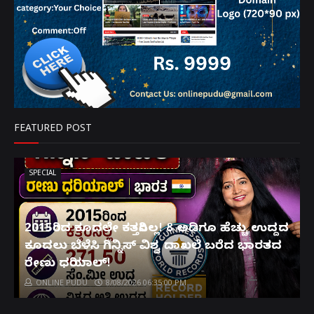
FEATURED POST
SPECIAL
2015ರಿಂದ ಕೂದಲೇ ಕತ್ತರಿಸಿಲ್ಲ! 8 ಅಡಿಗೂ ಹೆಚ್ಚು ಉದ್ದದ
ಕೂದಲು ಬೆಳೆಸಿ ಗಿನ್ನಿಸ್ ವಿಶ್ವ ದಾಖಲೆ ಬರೆದ ಭಾರತದ
ರೇಣು ಧರಿಯಾಲ್!
ONLINE PUDU
8/08/2026 06:35:00 PM