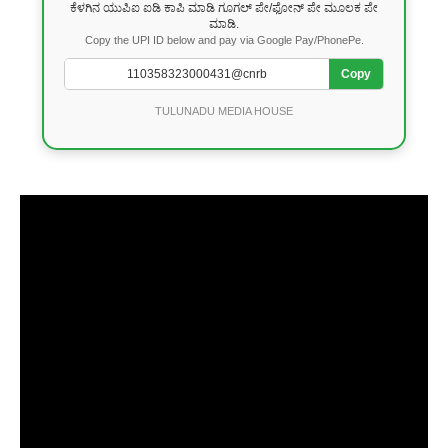
ಕೆಳಗಿನ ಯುಪಿಐ ಐಡಿ ಕಾಪಿ ಮಾಡಿ ಗೂಗಲ್ ಪೇ/ಫೋನ್ ಪೇ ಮೂಲಕ ಪೇ
ಮಾಡಿ.
Copy the UPI ID below and pay via Google Pay/PhonePe.
Copy
TULUNADU MEDIA HOUSE