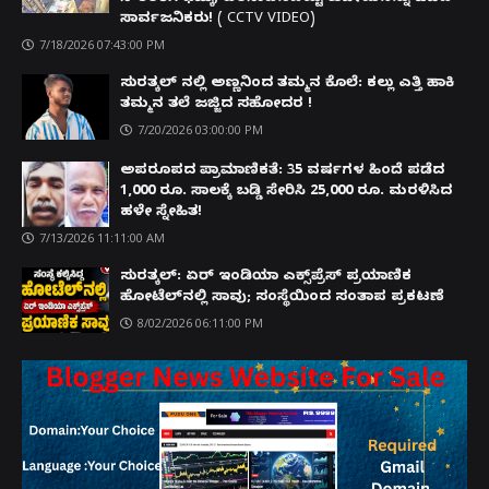
ಸಾರ್ವಜನಿಕರು! ( CCTV VIDEO)
7/18/2026 07:43:00 PM
ಸುರತ್ಕಲ್ ನಲ್ಲಿ ಅಣ್ಣನಿಂದ ತಮ್ಮನ ಕೊಲೆ: ಕಲ್ಲು ಎತ್ತಿ ಹಾಕಿ
ತಮ್ಮನ ತಲೆ ಜಜ್ಜಿದ ಸಹೋದರ !
7/20/2026 03:00:00 PM
ಅಪರೂಪದ ಪ್ರಾಮಾಣಿಕತೆ: 35 ವರ್ಷಗಳ ಹಿಂದೆ ಪಡೆದ
1,000 ರೂ. ಸಾಲಕ್ಕೆ ಬಡ್ಡಿ ಸೇರಿಸಿ 25,000 ರೂ. ಮರಳಿಸಿದ
ಹಳೇ ಸ್ನೇಹಿತ!
7/13/2026 11:11:00 AM
ಸುರತ್ಕಲ್: ಏರ್ ಇಂಡಿಯಾ ಎಕ್ಸ್‌ಪ್ರೆಸ್ ಪ್ರಯಾಣಿಕ
ಹೋಟೆಲ್‌ನಲ್ಲಿ ಸಾವು; ಸಂಸ್ಥೆಯಿಂದ ಸಂತಾಪ ಪ್ರಕಟಣೆ
8/02/2026 06:11:00 PM