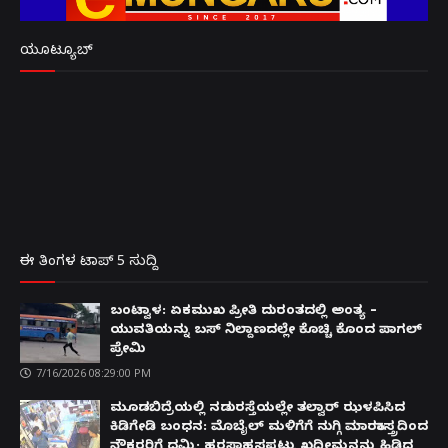
ಯೂಟ್ಯೂಬ್
ಈ ತಿಂಗಳ ಟಾಪ್ 5 ಸುದ್ದಿ
ಬಂಟ್ವಾಳ: ಏಕಮುಖ ಪ್ರೀತಿ ದುರಂತದಲ್ಲಿ ಅಂತ್ಯ –
ಯುವತಿಯನ್ನು ಬಸ್ ನಿಲ್ದಾಣದಲ್ಲೇ ಕೊಚ್ಚಿ ಕೊಂದ ಪಾಗಲ್
ಪ್ರೇಮಿ
7/16/2026 08:29:00 PM
ಮೂಡಬಿದ್ರೆಯಲ್ಲಿ ನಡುರಸ್ತೆಯಲ್ಲೇ ತಲ್ವಾರ್ ಝಳಪಿಸಿದ
ಕಿಡಿಗೇಡಿ ಬಂಧನ: ಮೊಬೈಲ್ ಮಳಿಗೆಗೆ ನುಗ್ಗಿ ಮಾರಕಾಸ್ತ್ರದಿಂದ
ನೌಕರರಿಗೆ ಧಮ್ಕಿ; ಹರಸಾಹಸಪಟ್ಟು ಖದೀಮನನ್ನು ಹಿಡಿದ