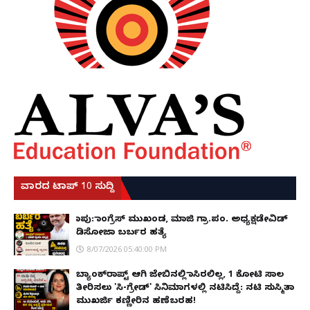
ವಾರದ ಟಾಪ್ 10 ಸುದ್ದಿ
ಕಾಪು: ಕಾಂಗ್ರೆಸ್ ಮುಖಂಡ, ಮಾಜಿ ಗ್ರಾ.ಪಂ. ಅಧ್ಯಕ್ಷಡೇವಿಡ್
ಡಿಸೋಜಾ ಬರ್ಬರ ಹತ್ಯೆ
8/07/2026 05:40:00 PM
ಬ್ಯಾಂಕ್‌ರಾಪ್ಟ್‌ ಆಗಿ ಜೇಬಿನಲ್ಲಿ ಕಾಸಿರಲಿಲ್ಲ, ₹1 ಕೋಟಿ ಸಾಲ
ತೀರಿಸಲು 'ಸಿ-ಗ್ರೇಡ್' ಸಿನಿಮಾಗಳಲ್ಲಿ ನಟಿಸಿದ್ದೆ: ನಟಿ ಸುಸ್ಮಿತಾ
ಮುಖರ್ಜಿ ಕಣ್ಣೀರಿನ ಹಣೆಬರಹ!