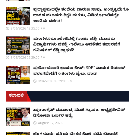
ವೃದ್ಧಾಶ್ರಮದಲ್ಲೇ ತಂದೆಯ ದಾರುಣ ಸಾವು: ಅಂತ್ಯಕ್ರಿಯೆಗೂ
ಬಾರದ ಮೂವರು ಶಿಕ್ಷಕಿ ಮಕಳು, ವಿಡಿಯೋ ಕಾಲಿನಲ್ಲೇ
ಅಂತಿಮ ದರ್ಶನ!
8/06/2026 12:35:00 PM
ಮಂಗಳೂರು: ಕಾಲೇಜಿನಲ್ಲಿ ಗಾಂಜಾ ಪತ್ತೆ; ಮೂವರು
ವಿದ್ಯಾರ್ಥಿಗಳು ವಶಕ್ಕೆ – ಕಾಲೇಜು ಆಡಳಿತದ ತಪಾಸಣೆಗೆ
ಕಮಿಷನರ್ ರೆಡ್ಡಿ ಶ್ಲಾಘನೆ!
8/05/2026 02:39:00 PM
ಪ್ರಚೋದನಾಕಾರಿ ಭಾಷಣ ಕೇಸ್: SDPI ನಾಯಕ ರಿಯಾಜ್
ಫರಂಗಿಪೇಟೆಗೆ 6 ತಿಂಗಳು ಜೈಲು, ದಂಡ!
8/04/2026 09:39:00 PM
ಕರಾವಳಿ
ಕಾಪು: ಕಾಂಗ್ರೆಸ್ ಮುಖಂಡ, ಮಾಜಿ ಗ್ರಾ.ಪಂ. ಅಧ್ಯಕ್ಷಡೇವಿಡ್
ಡಿಸೋಜಾ ಬರ್ಬರ ಹತ್ಯೆ
August 07, 2026
ಬೆಂಗಳೂರು: ಪತ್ನಿಯ ಭೀಕರ ಕೊಲೆ ನಡೆಸಿ ಬಿಹಾರಕ್ಕೆ