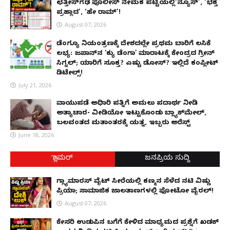
ಛತ್ತೀಸ್‌ಗಢ ಪೊಲೀಸ್ ನೇಮಕ ಪಟ್ಟಿಯಲ್ಲಿ‘ನ್ಯೂಸ್’, ‘ಭಕ್ತ
ಪ್ರಹ್ಲಾದ’, ‘ಹೇ ರಾಮ್’!
August 07, 2026
ಡೆಂಗ್ಯೂ ನಿಯಂತ್ರಣಕ್ಕೆ ದೇಶದಲ್ಲೇ ಪ್ರಥಮ ಬಾರಿಗೆ ಲಸಿಕೆ
ಲಭ್ಯ: ಜಪಾನ್‌ನ 'ಕ್ಯು ಡೆಂಗಾ' ಮಾರಾಟಕ್ಕೆ ಕೇಂದ್ರದ ಗ್ರೀನ್
ಸಿಗ್ನಲ್; ಯಾರಿಗೆ ಸೂಕ್ತ? ಎಷ್ಟು ಡೋಸ್? ಇಲ್ಲಿದೆ ಕಂಪ್ಲೀಟ್
ಡಿಟೇಲ್ಸ್!
July 21, 2026
ವಾಯುಪಡೆ ಅಧಿಕಾರಿ ಪತ್ನಿಗೆ ಅಮಲು ಪದಾರ್ಥ ನೀಡಿ
ಅತ್ಯಾಚಾರ- ವೀಡಿಯೋ ಇಟ್ಟುಕೊಂಡು ಬ್ಲ್ಯಾಕ್‌ಮೇಲ್,
ಬಲವಂತದ ಮತಾಂತರಕ್ಕೆ ಯತ್ನ, ಇಬ್ಬರು ಅರೆಸ್ಟ್
June 18, 2026
ಗ್ಲಾಮರ್
ಜನಪ್ರಿಯ ಸುದ್ದಿ
ಗ್ಲ್ಯಾಮಾರಸ್ ವೈಟ್‌ ಸೀರೆಯಲ್ಲಿ ಕಣ್ಮನ ಸೆಳೆದ ನಟಿ ವಿಷ್ಣು
ಪ್ರಿಯಾ; ಸಾಮಾಜಿಕ ಜಾಲತಾಣಗಳಲ್ಲಿ ಫೋಟೋ ವೈರಲ್!
August 07, 2026
ಕೇಸರಿ ಉಡುಪಿನ ಬಗೆಗೆ ಕೇಳಿದ ಮಾಧ್ಯಮದ ಪ್ರಶ್ನೆಗೆ ಖಡಕ್