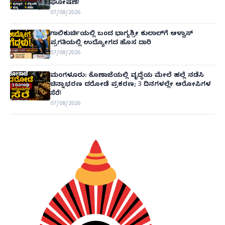
ಘೋಷಣೆ!
07/08/2026
ಗಾಲಿಕುರ್ಚಿಯಲ್ಲಿ ಬಂದ ಭಾಗ್ಯಶ್ರೀ ಕುಲಾಲ್‌ಗೆ ಆಳ್ವಾಸ್
ಪ್ರಗತಿಯಲ್ಲಿ ಉದ್ಯೋಗದ ಹೊಸ ದಾರಿ
07/08/2026
ಮಂಗಳೂರು: ಕೊಣಾಜೆಯಲ್ಲಿ ವೃದ್ಧೆಯ ಮೇಲೆ ಹಲ್ಲೆ ನಡೆಸಿ
ಚಿನ್ನಾಭರಣ ದರೋಡೆ ಪ್ರಕರಣ; 3 ದಿನಗಳಲ್ಲೇ ಆರೋಪಿಗಳ
ಸೆರೆ!
07/08/2026