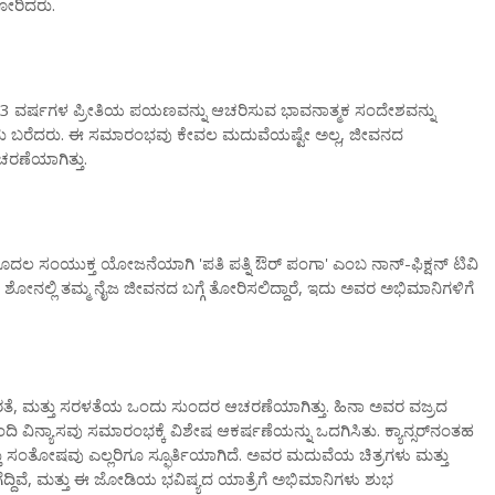
ಕೋರಿದರು.
ರ್ಷಗಳ ಪ್ರೀತಿಯ ಪಯಣವನ್ನು ಆಚರಿಸುವ ಭಾವನಾತ್ಮಕ ಸಂದೇಶವನ್ನು
ಎಂದು ಬರೆದರು. ಈ ಸಮಾರಂಭವು ಕೇವಲ ಮದುವೆಯಷ್ಟೇ ಅಲ್ಲ, ಜೀವನದ
ರಣೆಯಾಗಿತ್ತು.
ದಲ ಸಂಯುಕ್ತ ಯೋಜನೆಯಾಗಿ 'ಪತಿ ಪತ್ನಿ ಔರ್ ಪಂಗಾ' ಎಂಬ ನಾನ್-ಫಿಕ್ಷನ್ ಟಿವಿ
ೋನಲ್ಲಿ ತಮ್ಮ ನೈಜ ಜೀವನದ ಬಗ್ಗೆ ತೋರಿಸಲಿದ್ದಾರೆ, ಇದು ಅವರ ಅಭಿಮಾನಿಗಳಿಗೆ
 ಸ್ಥಿರತೆ, ಮತ್ತು ಸರಳತೆಯ ಒಂದು ಸುಂದರ ಆಚರಣೆಯಾಗಿತ್ತು. ಹಿನಾ ಅವರ ವಜ್ರದ
 ವಿನ್ಯಾಸವು ಸಮಾರಂಭಕ್ಕೆ ವಿಶೇಷ ಆಕರ್ಷಣೆಯನ್ನು ಒದಗಿಸಿತು. ಕ್ಯಾನ್ಸರ್‌ನಂತಹ
ಸಂತೋಷವು ಎಲ್ಲರಿಗೂ ಸ್ಫೂರ್ತಿಯಾಗಿದೆ. ಅವರ ಮದುವೆಯ ಚಿತ್ರಗಳು ಮತ್ತು
ದ್ದಿವೆ, ಮತ್ತು ಈ ಜೋಡಿಯ ಭವಿಷ್ಯದ ಯಾತ್ರೆಗೆ ಅಭಿಮಾನಿಗಳು ಶುಭ