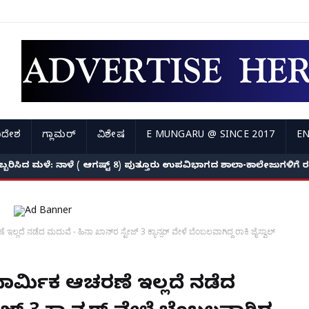
ಿದೇಶ
ಗ್ಲಾಮರ್
ವಿಶೇಷ
E MUNGARU @ SINCE 2017
EN
ಅಬ್ಬರಿಸಿದ ಮಳೆ: ನಾಳೆ ( ಆಗಷ್ಟ್ 8) ಪುತ್ತೂರು ಉಪವಿಭಾಗದ ಶಾಲಾ-ಕಾಲೇಜುಗಳಿಗ
ಲ್ಲದೆ ನಡೆದ ಮದುವೆ - ಹಿನಾ ಖಾನ್‌ರ ಸ್ಟೇಜ್ 3 ಕ್ಯಾನ್ಸರ್ ವೇಳೆ ಬೆಂಬಲವಾಗಿದ್ದ ರಾಕಿ ಜೈಸ್ವಾಲ್
 ಧಾರ್ಮಿಕ ಆಚರಣೆ ಇಲ್ಲದೆ ನಡೆದ