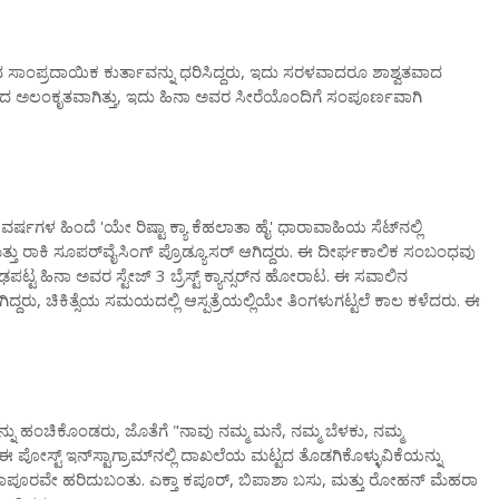
್ಣದ ಸಾಂಪ್ರದಾಯಿಕ ಕುರ್ತಾವನ್ನು ಧರಿಸಿದ್ದರು, ಇದು ಸರಳವಾದರೂ ಶಾಶ್ವತವಾದ
ದಿಂದ ಅಲಂಕೃತವಾಗಿತ್ತು, ಇದು ಹಿನಾ ಅವರ ಸೀರೆಯೊಂದಿಗೆ ಸಂಪೂರ್ಣವಾಗಿ
ವರ್ಷಗಳ ಹಿಂದೆ 'ಯೇ ರಿಷ್ಟಾ ಕ್ಯಾ ಕೆಹಲಾತಾ ಹೈ' ಧಾರಾವಾಹಿಯ ಸೆಟ್‌ನಲ್ಲಿ
ು ಮತ್ತು ರಾಕಿ ಸೂಪರ್‌ವೈಸಿಂಗ್ ಪ್ರೊಡ್ಯೂಸರ್ ಆಗಿದ್ದರು. ಈ ದೀರ್ಘಕಾಲಿಕ ಸಂಬಂಧವು
ಪಟ್ಟ ಹಿನಾ ಅವರ ಸ್ಟೇಜ್ 3 ಬ್ರೆಸ್ಟ್ ಕ್ಯಾನ್ಸರ್‌ನ ಹೋರಾಟ. ಈ ಸವಾಲಿನ
್ದರು, ಚಿಕಿತ್ಸೆಯ ಸಮಯದಲ್ಲಿ ಆಸ್ಪತ್ರೆಯಲ್ಲಿಯೇ ತಿಂಗಳುಗಟ್ಟಲೆ ಕಾಲ ಕಳೆದರು. ಈ
ಗಳನ್ನು ಹಂಚಿಕೊಂಡರು, ಜೊತೆಗೆ "ನಾವು ನಮ್ಮ ಮನೆ, ನಮ್ಮ ಬೆಳಕು, ನಮ್ಮ
ಪೋಸ್ಟ್ ಇನ್‌ಸ್ಟಾಗ್ರಾಮ್‌ನಲ್ಲಿ ದಾಖಲೆಯ ಮಟ್ಟದ ತೊಡಗಿಕೊಳ್ಳುವಿಕೆಯನ್ನು
ರವೇ ಹರಿದುಬಂತು. ಎಕ್ತಾ ಕಪೂರ್, ಬಿಪಾಶಾ ಬಸು, ಮತ್ತು ರೋಹನ್ ಮೆಹರಾ