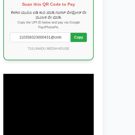
Scan this QR Code to Pay
ಕೆಳಗಿನ ಯುಪಿಐ ಐಡಿ ಕಾಪಿ ಮಾಡಿ ಗೂಗಲ್ ಪೇ/ಫೋನ್ ಪೇ
ಮೂಲಕ ಪೇ ಮಾಡಿ.
Copy the UPI ID below and pay via Google
Pay/PhonePe.
Copy
TULUNADU MEDIA HOUSE