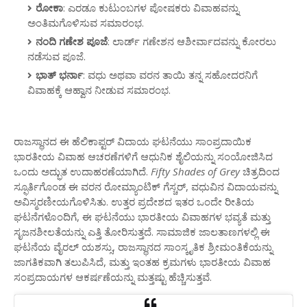
ರೋಕಾ
: ಎರಡೂ ಕುಟುಂಬಗಳ ಪೋಷಕರು ವಿವಾಹವನ್ನು
ಅಂತಿಮಗೊಳಿಸುವ ಸಮಾರಂಭ.
ನಂದಿ ಗಣೇಶ ಪೂಜೆ
: ಲಾರ್ಡ್ ಗಣೇಶನ ಆಶೀರ್ವಾದವನ್ನು ಕೋರಲು
ನಡೆಸುವ ಪೂಜೆ.
ಭಾತ್ ಭರ್ನಾ
: ವಧು ಅಥವಾ ವರನ ತಾಯಿ ತನ್ನ ಸಹೋದರನಿಗೆ
ವಿವಾಹಕ್ಕೆ ಆಹ್ವಾನ ನೀಡುವ ಸಮಾರಂಭ.
ರಾಜಸ್ಥಾನದ ಈ ಹೆಲಿಕಾಪ್ಟರ್ ವಿದಾಯ ಘಟನೆಯು ಸಾಂಪ್ರದಾಯಿಕ
ಭಾರತೀಯ ವಿವಾಹ ಆಚರಣೆಗಳಿಗೆ ಆಧುನಿಕ ಶೈಲಿಯನ್ನು ಸಂಯೋಜಿಸಿದ
ಒಂದು ಅದ್ಭುತ ಉದಾಹರಣೆಯಾಗಿದೆ.
Fifty Shades of Grey
ಚಿತ್ರದಿಂದ
ಸ್ಫೂರ್ತಿಗೊಂಡ ಈ ವರನ ರೋಮ್ಯಾಂಟಿಕ್ ಗೆಸ್ಚರ್, ವಧುವಿನ ವಿದಾಯವನ್ನು
ಅವಿಸ್ಮರಣೀಯಗೊಳಿಸಿತು. ಉತ್ತರ ಪ್ರದೇಶದ ಇತರ ಒಂದೇ ರೀತಿಯ
ಘಟನೆಗಳೊಂದಿಗೆ, ಈ ಘಟನೆಯು ಭಾರತೀಯ ವಿವಾಹಗಳ ಭವ್ಯತೆ ಮತ್ತು
ಸೃಜನಶೀಲತೆಯನ್ನು ಎತ್ತಿ ತೋರಿಸುತ್ತದೆ. ಸಾಮಾಜಿಕ ಜಾಲತಾಣಗಳಲ್ಲಿ ಈ
ಘಟನೆಯ ವೈರಲ್ ಯಶಸ್ಸು, ರಾಜಸ್ಥಾನದ ಸಾಂಸ್ಕೃತಿಕ ಶ್ರೀಮಂತಿಕೆಯನ್ನು
ಜಾಗತಿಕವಾಗಿ ತಲುಪಿಸಿದೆ, ಮತ್ತು ಇಂತಹ ಕ್ರಮಗಳು ಭಾರತೀಯ ವಿವಾಹ
ಸಂಪ್ರದಾಯಗಳ ಆಕರ್ಷಣೆಯನ್ನು ಮತ್ತಷ್ಟು ಹೆಚ್ಚಿಸುತ್ತವೆ.