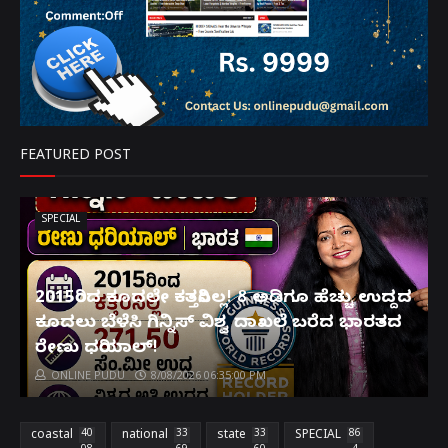
FEATURED POST
SPECIAL
2015ರಿಂದ ಕೂದಲೇ ಕತ್ತರಿಸಿಲ್ಲ! 8 ಅಡಿಗೂ ಹೆಚ್ಚು ಉದ್ದದ
ಕೂದಲು ಬೆಳೆಸಿ ಗಿನ್ನಿಸ್ ವಿಶ್ವ ದಾಖಲೆ ಬರೆದ ಭಾರತದ
ರೇಣು ಧರಿಯಾಲ್!
ONLINE PUDU
8/08/2026 06:35:00 PM
coastal
40
national
33
state
33
SPECIAL
86