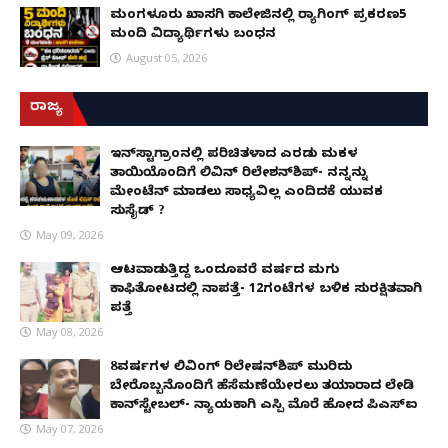
ಮಂಗಳೂರು ಖಾಸಗಿ ಕಾಲೇಜಿನಲ್ಲಿ ರ‌್ಯಾಗಿಂಗ್ ಪ್ರಕರಣ5
ಮಂದಿ ವಿದ್ಯಾರ್ಥಿಗಳು ಬಂಧನ
August 05, 2026
ರಾಜ್ಯ
ಇನ್​ಸ್ಟಾಗ್ರಾಂನಲ್ಲಿ ಪರಿಚಿತಳಾದ ಎರಡು ಮಕ್ಕಳ
ತಾಯಿಯೊಂದಿಗೆ ಲಿವಿನ್ ರಿಲೇಶನ್​ಶಿಪ್- ನನ್ನನ್ನು
ಮೇಂಟೆನ್ ಮಾಡಲು ಸಾಧ್ಯವಿಲ್ಲ ಎಂದಿದಕ್ಕೆ ಯುವಕ
ಸುಸೈಡ್ ?
May 09, 2026
ಆಟವಾಡುತ್ತಿದ್ದ ಒಂದೂವರೆ ವರ್ಷದ ಮಗು
ಕಾಫಿತೋಟದಲ್ಲಿ ನಾಪತ್ತೆ- 12ಗಂಟೆಗಳ ಬಳಿಕ ಸುರಕ್ಷಿತವಾಗಿ
ಪತ್ತೆ
May 08, 2026
8ವರ್ಷಗಳ ಲಿವಿಂಗ್‌ ರಿಲೇಷನ್‌ಶಿಪ್ ಮುರಿದು
ಬೇರೊಬ್ಬನೊಂದಿಗೆ ಹೆಸೆಮಣೆಯೇರಲು ತಯಾರಾದ ಲೇಡಿ
ಕಾನ್‌ಸ್ಟೇಬಲ್- ನ್ಯಾಯಕ್ಕಾಗಿ ಎಸ್ಪಿ ಮೊರೆ ಹೋದ ಪಿಎಸ್ಐ
May 07, 2026