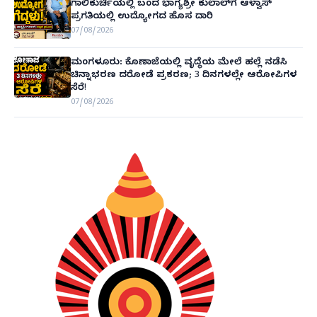
ಗಾಲಿಕುರ್ಚಿಯಲ್ಲಿ ಬಂದ ಭಾಗ್ಯಶ್ರೀ ಕುಲಾಲ್‌ಗೆ ಆಳ್ವಾಸ್
ಪ್ರಗತಿಯಲ್ಲಿ ಉದ್ಯೋಗದ ಹೊಸ ದಾರಿ
07/08/2026
ಮಂಗಳೂರು: ಕೊಣಾಜೆಯಲ್ಲಿ ವೃದ್ಧೆಯ ಮೇಲೆ ಹಲ್ಲೆ ನಡೆಸಿ
ಚಿನ್ನಾಭರಣ ದರೋಡೆ ಪ್ರಕರಣ; 3 ದಿನಗಳಲ್ಲೇ ಆರೋಪಿಗಳ
ಸೆರೆ!
07/08/2026