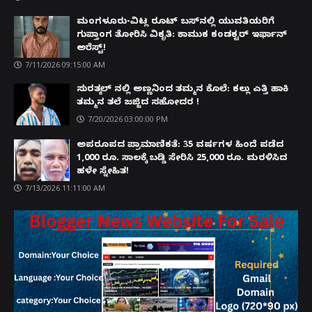
ಮಂಗಳೂರು-ವಿಟ್ಲ ರೂಟ್ ಬಸ್‌ನಲ್ಲಿ ಯುವತಿಯರಿಗೆ
ಗುಪ್ತಾಂಗ ತೋರಿಸಿ ವಿಕೃತಿ: ಕಾಮುಕ ಕಂಡಕ್ಟರ್ ಇರ್ಫಾನ್
ಅರೆಸ್ಟ್!
7/11/2026 09:15:00 AM
ಸುರತ್ಕಲ್ ನಲ್ಲಿ ಅಣ್ಣನಿಂದ ತಮ್ಮನ ಕೊಲೆ: ಕಲ್ಲು ಎತ್ತಿ ಹಾಕಿ
ತಮ್ಮನ ತಲೆ ಜಜ್ಜಿದ ಸಹೋದರ !
7/20/2026 03:00:00 PM
ಅಪರೂಪದ ಪ್ರಾಮಾಣಿಕತೆ: 35 ವರ್ಷಗಳ ಹಿಂದೆ ಪಡೆದ
1,000 ರೂ. ಸಾಲಕ್ಕೆ ಬಡ್ಡಿ ಸೇರಿಸಿ 25,000 ರೂ. ಮರಳಿಸಿದ
ಹಳೇ ಸ್ನೇಹಿತ!
7/13/2026 11:11:00 AM