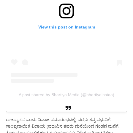
View this post on Instagram
A post shared by Bhartiya Media (@bhartiyainstaa)
ರಾಜಸ್ಥಾನದ ಒಂದು ವಿವಾಹ ಸಮಾರಂಭದಲ್ಲಿ, ವರನು ತನ್ನ ವಧುವಿಗೆ
ಸಾಂಪ್ರದಾಯಿಕ ವಿದಾಯ (ವಧುವಿನ ತವರು ಮನೆಯಿಂದ ಗಂಡನ ಮನೆಗೆ
ತೆರಳುವ ಭಾವನಾತ್ಮಕ ಕ್ಷಣ) ಸಮಾರಂಭವನ್ನು ವಿಶಿಷ್ಟವಾಗಿ ಆಚರಿಸಲು