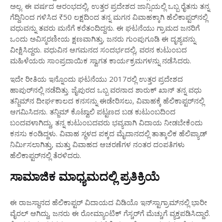
ಅಲ್ಲ. ಈ ವರ್ಷದ ಆರಂಭದಲ್ಲಿ, ಉತ್ತರ ಪ್ರದೇಶದ ಜಾನ್ಸಿಯಲ್ಲಿ ಒಬ್ಬ ರೈತನು ತನ್ನ
ಗೆದ್ದಿನಿಂದ ಗಳಿಸಿದ ₹50 ಲಕ್ಷದಿಂದ ತನ್ನ ಮಗನ ವಿವಾಹಕ್ಕಾಗಿ ಹೆಲಿಕಾಪ್ಟರ್‌ನಲ್ಲಿ
ವಧುವನ್ನು ತವರು ಮನೆಗೆ ಕರೆತಂದಿದ್ದನು. ಈ ಘಟನೆಯು ಗ್ರಾಮದ ಜನರಿಗೆ
ಒಂದು ಅವಿಸ್ಮರಣೀಯ ಕ್ಷಣವಾಗಿತ್ತು, ಜನರು ಗುಂಪುಗೂಡಿ ಈ ದೃಶ್ಯವನ್ನು
ವೀಕ್ಷಿಸಿದ್ದರು. ವಧುವಿನ ಆಗಮನದ ಸಂದರ್ಭದಲ್ಲಿ, ವರನ ಕುಟುಂಬದ
ಮಹಿಳೆಯರು ಸಾಂಪ್ರದಾಯಿಕ ಸ್ವಾಗತ ಕಾರ್ಯಕ್ರಮಗಳನ್ನು ನಡೆಸಿದರು.
ಇದೇ ರೀತಿಯ ಇನ್ನೊಂದು ಘಟನೆಯು 2017ರಲ್ಲಿ ಉತ್ತರ ಪ್ರದೇಶದ
ಹಾಪುರ್‌ನಲ್ಲಿ ನಡೆದಿತ್ತು. ಜೈಪುರದ ಒಬ್ಬ ವರನಾದ ಶಾರುಕ್ ಖಾನ್ ತನ್ನ ವಧು
ತನ್ಜಿಮ್‌ನ ದೀರ್ಘಕಾಲದ ಕನಸನ್ನು ಈಡೇರಿಸಲು, ವಿವಾಹಕ್ಕೆ ಹೆಲಿಕಾಪ್ಟರ್‌ನಲ್ಲಿ
ಆಗಮಿಸಿದನು. ತನ್ಜಿಮ್ ಕೊಟ್ವಾಲಿ ಪಟ್ಟಣದ ಬಡ ಕುಟುಂಬದಿಂದ
ಬಂದವಳಾಗಿದ್ದು, ತನ್ನ ಕುಟುಂಬದವರು ಭವ್ಯವಾಗಿ ವಿದಾಯ ನೀಡಬೇಕೆಂದು
ಕನಸು ಕಂಡಿದ್ದಳು. ವಿವಾಹ ಸ್ಥಳದ ಪಕ್ಕದ ಮೈದಾನದಲ್ಲಿ ತಾತ್ಕಾಲಿಕ ಹೆಲಿಪ್ಯಾಡ್
ನಿರ್ಮಿಸಲಾಗಿತ್ತು, ಮತ್ತು ವಿವಾಹದ ಆಚರಣೆಗಳ ನಂತರ ದಂಪತಿಗಳು
ಹೆಲಿಕಾಪ್ಟರ್‌ನಲ್ಲಿ ತೆರಳಿದರು.
ಸಾಮಾಜಿಕ ಮಾಧ್ಯಮದಲ್ಲಿ ಪ್ರತಿಕ್ರಿಯೆ
ಈ ರಾಜಸ್ಥಾನದ ಹೆಲಿಕಾಪ್ಟರ್ ವಿದಾಯದ ವಿಡಿಯೊ ಇನ್‌ಸ್ಟಾಗ್ರಾಮ್‌ನಲ್ಲಿ ಭಾರೀ
ವೈರಲ್ ಆಗಿದ್ದು, ಜನರು ಈ ರೋಮ್ಯಾಂಟಿಕ್ ಗೆಸ್ಚರ್‌ಗೆ ಮೆಚ್ಚುಗೆ ವ್ಯಕ್ತಪಡಿಸಿದ್ದಾರೆ.