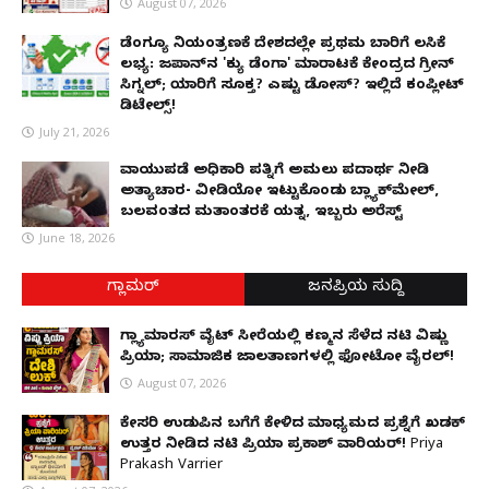
August 07, 2026
ಡೆಂಗ್ಯೂ ನಿಯಂತ್ರಣಕ್ಕೆ ದೇಶದಲ್ಲೇ ಪ್ರಥಮ ಬಾರಿಗೆ ಲಸಿಕೆ
ಲಭ್ಯ: ಜಪಾನ್‌ನ 'ಕ್ಯು ಡೆಂಗಾ' ಮಾರಾಟಕ್ಕೆ ಕೇಂದ್ರದ ಗ್ರೀನ್
ಸಿಗ್ನಲ್; ಯಾರಿಗೆ ಸೂಕ್ತ? ಎಷ್ಟು ಡೋಸ್? ಇಲ್ಲಿದೆ ಕಂಪ್ಲೀಟ್
ಡಿಟೇಲ್ಸ್!
July 21, 2026
ವಾಯುಪಡೆ ಅಧಿಕಾರಿ ಪತ್ನಿಗೆ ಅಮಲು ಪದಾರ್ಥ ನೀಡಿ
ಅತ್ಯಾಚಾರ- ವೀಡಿಯೋ ಇಟ್ಟುಕೊಂಡು ಬ್ಲ್ಯಾಕ್‌ಮೇಲ್,
ಬಲವಂತದ ಮತಾಂತರಕ್ಕೆ ಯತ್ನ, ಇಬ್ಬರು ಅರೆಸ್ಟ್
June 18, 2026
ಗ್ಲಾಮರ್
ಜನಪ್ರಿಯ ಸುದ್ದಿ
ಗ್ಲ್ಯಾಮಾರಸ್ ವೈಟ್‌ ಸೀರೆಯಲ್ಲಿ ಕಣ್ಮನ ಸೆಳೆದ ನಟಿ ವಿಷ್ಣು
ಪ್ರಿಯಾ; ಸಾಮಾಜಿಕ ಜಾಲತಾಣಗಳಲ್ಲಿ ಫೋಟೋ ವೈರಲ್!
August 07, 2026
ಕೇಸರಿ ಉಡುಪಿನ ಬಗೆಗೆ ಕೇಳಿದ ಮಾಧ್ಯಮದ ಪ್ರಶ್ನೆಗೆ ಖಡಕ್
ಉತ್ತರ ನೀಡಿದ ನಟಿ ಪ್ರಿಯಾ ಪ್ರಕಾಶ್ ವಾರಿಯರ್! Priya
Prakash Varrier