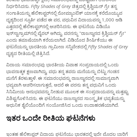
ನಿರ್ಧರಿಸಿದನು.
Fifty Shades of Grey
ಚಿತ್ರದಲ್ಲಿ ಕ್ರಿಶ್ಚಿಯನ್ ಗ್ರೇ ತನ್ನ
ಸಂಗಾತಿಯನ್ನು ಹೆಲಿಕಾಪ್ಟರ್‌ನಲ್ಲಿ ರೋಮ್ಯಾಂಟಿಕ್ ಯಾನಕ್ಕೆ ಕರೆದೊಯ್ಯುವ
ದೃಶ್ಯದಿಂದ ಸ್ಫೂರ್ತಿ ಪಡೆದ ಈ ವರ, ವಧುವಿನ ವಿದಾಯವನ್ನು 1,000 ಅಡಿ
ಎತ್ತರದಲ್ಲಿ ಹೆಲಿಕಾಪ್ಟರ್‌ನಲ್ಲಿ ಆಚರಿಸಿದನು. ಈ ಘಟನೆಯ ವಿಡಿಯೊ
ಇನ್‌ಸ್ಟಾಗ್ರಾಮ್‌ನಲ್ಲಿ ವೈರಲ್ ಆಗಿದ್ದು, ವರನನ್ನು "ರಾಜಸ್ಥಾನದ ಕ್ರಿಶ್ಚಿಯನ್ ಗ್ರೇ"
ಎಂದು ತಮಾಷೆಯಾಗಿ ಕರೆಯಲಾಗಿದೆ. ವಿಡಿಯೊದ ಶೀರ್ಷಿಕೆಯು ಈ
ಘಟನೆಯನ್ನು ಭಾರತೀಯ ಗ್ರಾಮೀಣ ಸನ್ನಿವೇಶದಲ್ಲಿ
Fifty Shades of Grey
ದೃಶ್ಯದ ರೀತಿಯಲ್ಲಿ ಚಿತ್ರಿಸಿದೆ.
ವಿದಾಯ ಸಮಾರಂಭವು ಭಾರತೀಯ ವಿವಾಹ ಸಂಪ್ರದಾಯದಲ್ಲಿ ಒಂದು
ಭಾವನಾತ್ಮಕ ಕ್ಷಣವಾಗಿದ್ದು, ವಧು ತನ್ನ ತವರು ಮನೆಯನ್ನು ಬಿಟ್ಟು ಗಂಡನ
ಮನೆಗೆ ತೆರಳುತ್ತಾಳೆ. ಈ ಸಮಾರಂಭವನ್ನು ರಾಜಸ್ಥಾನದಲ್ಲಿ ಸಾಮಾನ್ಯವಾಗಿ
ಭವ್ಯವಾಗಿ ಆಚರಿಸಲಾಗುತ್ತದೆ, ಆದರೆ ಈ ವರನು ತನ್ನ ವಧುವಿಗೆ ಒಂದು
ಸಿನಿಮೀಯ ಅನುಭವವನ್ನು ನೀಡುವ ಮೂಲಕ ಈ ಸಂಪ್ರದಾಯವನ್ನು ಮತ್ತಷ್ಟು
ವಿಶಿಷ್ಟಗೊಳಿಸಿದನು. ಈ ಘಟನೆಯು ರಾಜಸ್ಥಾನದ ಸಾಂಸ್ಕೃತಿಕ ಭವ್ಯತೆಯನ್ನು
ಆಧುನಿಕ ಶೈಲಿಯೊಂದಿಗೆ ಸಂಯೋಜಿಸಿದ ಒಂದು ಉದಾಹರಣೆಯಾಗಿದೆ.
ಇತರ ಒಂದೇ ರೀತಿಯ ಘಟನೆಗಳು
ಇಂತಹ ಹೆಲಿಕಾಪ್ಟರ್ ವಿದಾಯ ಘಟನೆಯು ಭಾರತದಲ್ಲಿ ಇದೇ ಮೊದಲ ಬಾರಿಗೆ