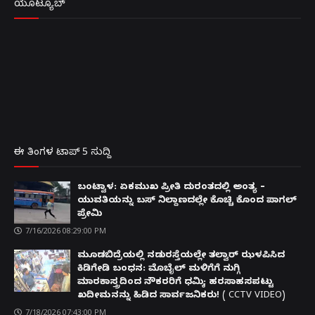
ಯೂಟ್ಯೂಬ್
ಈ ತಿಂಗಳ ಟಾಪ್ 5 ಸುದ್ದಿ
ಬಂಟ್ವಾಳ: ಏಕಮುಖ ಪ್ರೀತಿ ದುರಂತದಲ್ಲಿ ಅಂತ್ಯ –
ಯುವತಿಯನ್ನು ಬಸ್ ನಿಲ್ದಾಣದಲ್ಲೇ ಕೊಚ್ಚಿ ಕೊಂದ ಪಾಗಲ್
ಪ್ರೇಮಿ
7/16/2026 08:29:00 PM
ಮೂಡಬಿದ್ರೆಯಲ್ಲಿ ನಡುರಸ್ತೆಯಲ್ಲೇ ತಲ್ವಾರ್ ಝಳಪಿಸಿದ
ಕಿಡಿಗೇಡಿ ಬಂಧನ: ಮೊಬೈಲ್ ಮಳಿಗೆಗೆ ನುಗ್ಗಿ
ಮಾರಕಾಸ್ತ್ರದಿಂದ ನೌಕರರಿಗೆ ಧಮ್ಕಿ; ಹರಸಾಹಸಪಟ್ಟು
ಖದೀಮನನ್ನು ಹಿಡಿದ ಸಾರ್ವಜನಿಕರು! ( CCTV VIDEO)
7/18/2026 07:43:00 PM