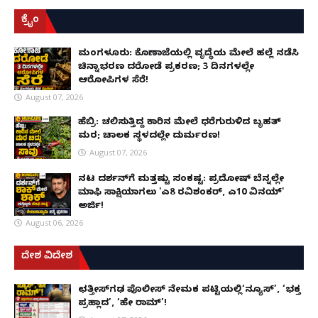
ಕ್ರೈಂ
ಮಂಗಳೂರು: ಕೊಣಾಜೆಯಲ್ಲಿ ವೃದ್ಧೆಯ ಮೇಲೆ ಹಲ್ಲೆ ನಡೆಸಿ
ಚಿನ್ನಾಭರಣ ದರೋಡೆ ಪ್ರಕರಣ; 3 ದಿನಗಳಲ್ಲೇ
ಆರೋಪಿಗಳ ಸೆರೆ!
August 07, 2026
ಹೆಬ್ರಿ: ಚಲಿಸುತ್ತಿದ್ದ ಕಾರಿನ ಮೇಲೆ ಧರೆಗುರುಳಿದ ಬೃಹತ್
ಮರ; ಚಾಲಕ ಸ್ಥಳದಲ್ಲೇ ದುರ್ಮರಣ!
August 07, 2026
ನಟ ದರ್ಶನ್‌ಗೆ ಮತ್ತಷ್ಟು ಸಂಕಷ್ಟ: ಪ್ರದೋಷ್ ಬೆನ್ನಲ್ಲೇ
ಮಾಫಿ ಸಾಕ್ಷಿಯಾಗಲು 'ಎ8 ರವಿಶಂಕರ್, ಎ10 ವಿನಯ್'
ಅರ್ಜಿ!
August 06, 2026
ದೇಶ ವಿದೇಶ
ಛತ್ತೀಸ್‌ಗಢ ಪೊಲೀಸ್ ನೇಮಕ ಪಟ್ಟಿಯಲ್ಲಿ‘ನ್ಯೂಸ್’, ‘ಭಕ್ತ
ಪ್ರಹ್ಲಾದ’, ‘ಹೇ ರಾಮ್’!