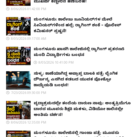
ಮುಖರ್ಜಿ ಕಣ್ಣೀರಿನ ಹಣೆಬರಹ!
8/06/2026 01:42:00 PM
ಮಂಗಳೂರು: ಕಾಲೇಜು ಜೂನಿಯರ್‌ಗಳ ಮೇಲೆ
ಸೀನಿಯರ್‌ಗಳಿಂದ ಹಲ್ಲೆ; ರ‌್ಯಾಗಿಂಗ್ ಶಂಕೆ – ಪೊಲೀಸ್
ಕಮಿಷನರ್ ಸ್ಪಷ್ಟನೆ!
8/05/2026 09:17:00 AM
ಮಂಗಳೂರು ಖಾಸಗಿ ಕಾಲೇಜಿನಲ್ಲಿ ರ‌್ಯಾಗಿಂಗ್ ಪ್ರಕರಣ5
ಮಂದಿ ವಿದ್ಯಾರ್ಥಿಗಳು ಬಂಧನ
8/05/2026 10:41:00 PM
ಸುಳ್ಯ: ಕಾಣೆಯಾಗಿದ್ದ ಅಪ್ರಾಪ್ತ ಬಾಲಕಿ ಪತ್ತೆ; ಲೈಂಗಿಕ
ದೌರ್ಜನ್ಯ ಎಸಗಿದ ಕಡಬದ ಯುವಕ ಪೋಕ್ಸೋ
ಕಾಯ್ದೆಯಡಿ ಬಂಧನ!
7/23/2026 09:30:00 PM
ವೃದ್ಧಾಶ್ರಮದಲ್ಲೇ ತಂದೆಯ ದಾರುಣ ಸಾವು: ಅಂತ್ಯಕ್ರಿಯೆಗೂ
ಬಾರದ ಮೂವರು ಶಿಕ್ಷಕಿ ಮಕಳು, ವಿಡಿಯೋ ಕಾಲಿನಲ್ಲೇ
ಅಂತಿಮ ದರ್ಶನ!
8/06/2026 12:35:00 PM
ಮಂಗಳೂರು: ಕಾಲೇಜಿನಲ್ಲಿ ಗಾಂಜಾ ಪತ್ತೆ; ಮೂವರು