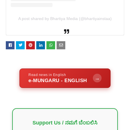
A post shared by Bhartiya Media (@bhartiyainstaa)
Read news in English
→
e-MUNGARU - ENGLISH
Support Us / ನಮಗೆ ಬೆಂಬಲಿಸಿ