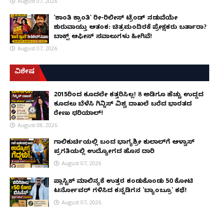
August 07, 2026
'ಶಾಂತಿ ಕ್ರಾಂತಿ' ರೀ-ರಿಲೀಸ್ ಟ್ರೆಂಡ್ ನಡುವೆಯೇ
ಶುರುವಾಯ್ತು ಆತಂಕ: ಚಿತ್ರಮಂದಿರಕ್ಕೆ ಪ್ರೇಕ್ಷಕರು ಬರ್ತಾರಾ?
ಬಾಕ್ಸ್ ಆಫೀಸ್ ಸವಾಲುಗಳು ಹೀಗಿವೆ!
August 07, 2026
ವಿಶೇಷ
2015ರಿಂದ ಕೂದಲೇ ಕತ್ತರಿಸಿಲ್ಲ! 8 ಅಡಿಗೂ ಹೆಚ್ಚು ಉದ್ದದ
ಕೂದಲು ಬೆಳೆಸಿ ಗಿನ್ನಿಸ್ ವಿಶ್ವ ದಾಖಲೆ ಬರೆದ ಭಾರತದ
ರೇಣು ಧರಿಯಾಲ್!
August 08, 2026
ಗಾಲಿಕುರ್ಚಿಯಲ್ಲಿ ಬಂದ ಭಾಗ್ಯಶ್ರೀ ಕುಲಾಲ್‌ಗೆ ಆಳ್ವಾಸ್
ಪ್ರಗತಿಯಲ್ಲಿ ಉದ್ಯೋಗದ ಹೊಸ ದಾರಿ
August 07, 2026
ಪ್ಲಾಸ್ಟಿಕ್ ಮಾಲಿನ್ಯಕ್ಕೆ ಉತ್ತರ ಕಂಡುಕೊಂಡು ₹50 ಕೋಟಿ
ಟರ್ನೋವರ್ ಗಳಿಸಿದ ಕನ್ನಡಿಗನ 'ಬ್ಯಾಂಬ್ರೂ' ಕಥೆ!
August 07, 2026