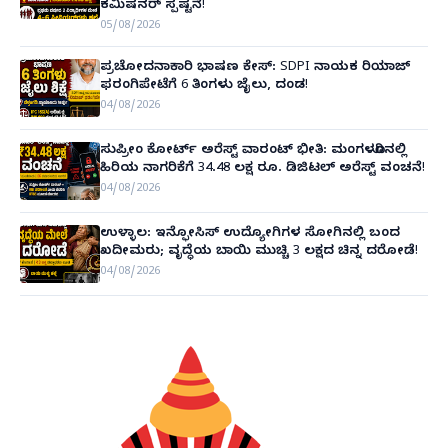
ಕಮಿಷನರ್ ಸ್ಪಷ್ಟನೆ!
05/08/2026
ಪ್ರಚೋದನಾಕಾರಿ ಭಾಷಣ ಕೇಸ್: SDPI ನಾಯಕ ರಿಯಾಜ್
ಫರಂಗಿಪೇಟೆಗೆ 6 ತಿಂಗಳು ಜೈಲು, ದಂಡ!
04/08/2026
ಸುಪ್ರೀಂ ಕೋರ್ಟ್ ಅರೆಸ್ಟ್ ವಾರಂಟ್ ಭೀತಿ: ಮಂಗಳೂರಿನಲ್ಲಿ
ಹಿರಿಯ ನಾಗರಿಕೆಗೆ 34.48 ಲಕ್ಷ ರೂ. ಡಿಜಿಟಲ್ ಅರೆಸ್ಟ್ ವಂಚನೆ!
04/08/2026
ಉಳ್ಳಾಲ: ಇನ್ಫೋಸಿಸ್ ಉದ್ಯೋಗಿಗಳ ಸೋಗಿನಲ್ಲಿ ಬಂದ
ಖದೀಮರು; ವೃದ್ಧೆಯ ಬಾಯಿ ಮುಚ್ಚಿ 3 ಲಕ್ಷದ ಚಿನ್ನ ದರೋಡೆ!
04/08/2026