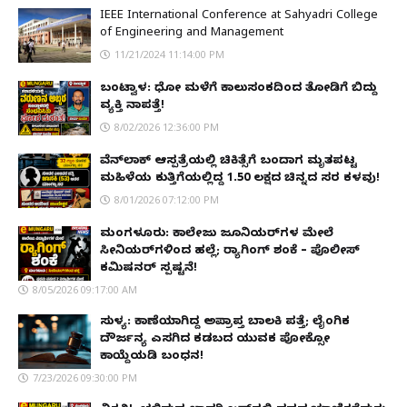
IEEE International Conference at Sahyadri College
of Engineering and Management
11/21/2024 11:14:00 PM
ಬಂಟ್ವಾಳ: ಧೋ ಮಳೆಗೆ ಕಾಲುಸಂಕದಿಂದ ತೋಡಿಗೆ ಬಿದ್ದು
ವ್ಯಕ್ತಿ ನಾಪತ್ತೆ!
8/02/2026 12:36:00 PM
ವೆನ್‌ಲಾಕ್ ಆಸ್ಪತ್ರೆಯಲ್ಲಿ ಚಿಕಿತ್ಸೆಗೆ ಬಂದಾಗ ಮೃತಪಟ್ಟ
ಮಹಿಳೆಯ ಕುತ್ತಿಗೆಯಲ್ಲಿದ್ದ ₹1.50 ಲಕ್ಷದ ಚಿನ್ನದ ಸರ ಕಳವು!
8/01/2026 07:12:00 PM
ಮಂಗಳೂರು: ಕಾಲೇಜು ಜೂನಿಯರ್‌ಗಳ ಮೇಲೆ
ಸೀನಿಯರ್‌ಗಳಿಂದ ಹಲ್ಲೆ; ರ‌್ಯಾಗಿಂಗ್ ಶಂಕೆ – ಪೊಲೀಸ್
ಕಮಿಷನರ್ ಸ್ಪಷ್ಟನೆ!
8/05/2026 09:17:00 AM
ಸುಳ್ಯ: ಕಾಣೆಯಾಗಿದ್ದ ಅಪ್ರಾಪ್ತ ಬಾಲಕಿ ಪತ್ತೆ; ಲೈಂಗಿಕ
ದೌರ್ಜನ್ಯ ಎಸಗಿದ ಕಡಬದ ಯುವಕ ಪೋಕ್ಸೋ
ಕಾಯ್ದೆಯಡಿ ಬಂಧನ!
7/23/2026 09:30:00 PM