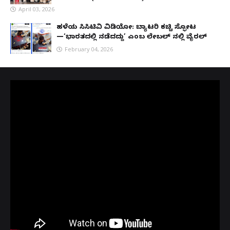
April 03, 2026
ಹಳೆಯ ಸಿಸಿಟಿವಿ ವಿಡಿಯೋ: ಬ್ಯಾಟರಿ ಕಚ್ಚಿ ಸ್ಫೋಟ
—‘ಭಾರತದಲ್ಲಿ ನಡೆದದ್ದು’ ಎಂಬ ಲೇಬಲ್ ನಲ್ಲಿ ವೈರಲ್
February 04, 2026