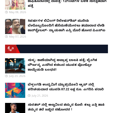
ಕಾಫಿತೋಟದಲ್ಲಿ ನಾಪತ್ತೆ- 12ಗಂಟೆಗಳ ಬಳಿಕ ಸುರಕ್ಷಿತವಾಗಿ
ಪತ್ತೆ
May 08, 2026
8ವರ್ಷಗಳ ಲಿವಿಂಗ್‌ ರಿಲೇಷನ್‌ಶಿಪ್ ಮುರಿದು
ಬೇರೊಬ್ಬನೊಂದಿಗೆ ಹೆಸೆಮಣೆಯೇರಲು ತಯಾರಾದ ಲೇಡಿ
ಕಾನ್‌ಸ್ಟೇಬಲ್- ನ್ಯಾಯಕ್ಕಾಗಿ ಎಸ್ಪಿ ಮೊರೆ ಹೋದ ಪಿಎಸ್ಐ
May 07, 2026
ಕ್ರೈಂ
ಸುಳ್ಯ: ಕಾಣೆಯಾಗಿದ್ದ ಅಪ್ರಾಪ್ತ ಬಾಲಕಿ ಪತ್ತೆ; ಲೈಂಗಿಕ
ದೌರ್ಜನ್ಯ ಎಸಗಿದ ಕಡಬದ ಯುವಕ ಪೋಕ್ಸೋ
ಕಾಯ್ದೆಯಡಿ ಬಂಧನ!
July 23, 2026
ಬೆಳ್ತಂಗಡಿ ಉದ್ಯಮಿಗೆ ಮ್ಯಾಟ್ರಿಮೋನಿ ಆ್ಯಪ್ ನಲ್ಲಿ
ಪರಿಚಯವಾದ ಯುವತಿ:87.22 ಲಕ್ಷ ರೂ. ಎಗರಿಸಿ ಪರಾರಿ
July 21, 2026
ಸುರತ್ಕಲ್ ನಲ್ಲಿ ಅಣ್ಣನಿಂದ ತಮ್ಮನ ಕೊಲೆ: ಕಲ್ಲು ಎತ್ತಿ ಹಾಕಿ
ತಮ್ಮನ ತಲೆ ಜಜ್ಜಿದ ಸಹೋದರ !