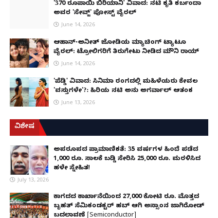
'370 ರೂಪಾಯಿ ಬಿರಿಯಾನಿ' ವಿವಾದ: ನಟಿ ಕೃತಿ ಕರ್ಬಂದಾ
ಅವರ 'ಸೇವ್ಜ್' ಪೋಸ್ಟ್ ವೈರಲ್
June 14, 2026
ಆಹಾನ್-ಅನೀತ್ ಜೋಡಿಯ ಮ್ಯಾಚಿಂಗ್ ಟ್ಯಾಟೂ
ವೈರಲ್: ಟ್ರೋಲಿಗರಿಗೆ ತಿರುಗೇಟು ನೀಡಿದ ಮೌನಿ ರಾಯ್
June 14, 2026
'ಪೆಡ್ಡಿ' ವಿವಾದ: ಸಿನಿಮಾ ರಂಗದಲ್ಲಿ ಮಹಿಳೆಯರು ಕೇವಲ
'ವಸ್ತುಗಳೇ'?: ಹಿರಿಯ ನಟಿ ಅನು ಅಗರ್ವಾಲ್ ಆತಂಕ
June 13, 2026
ವಿಶೇಷ
ಅಪರೂಪದ ಪ್ರಾಮಾಣಿಕತೆ: 35 ವರ್ಷಗಳ ಹಿಂದೆ ಪಡೆದ
1,000 ರೂ. ಸಾಲಕ್ಕೆ ಬಡ್ಡಿ ಸೇರಿಸಿ 25,000 ರೂ. ಮರಳಿಸಿದ
ಹಳೇ ಸ್ನೇಹಿತ!
July 13, 2026
ಕಾಗದದ ಕಾರ್ಖಾನೆಯಿಂದ 27,000 ಕೋಟಿ ರೂ. ಮೊತ್ತದ
ಬೃಹತ್ ಸೆಮಿಕಂಡಕ್ಟರ್ ಹಬ್ ಆಗಿ ಅಸ್ಸಾಂನ ಜಾಗಿರೋಡ್
ಬದಲಾವಣೆ [Semiconductor]