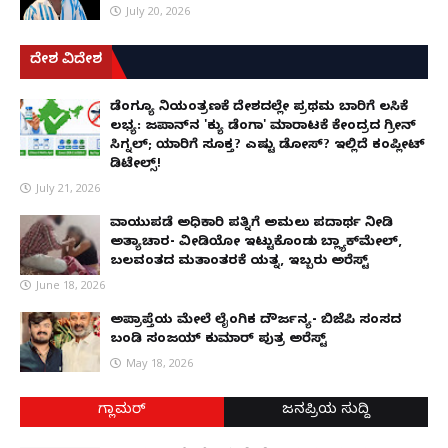
July 20, 2026
ದೇಶ ವಿದೇಶ
ಡೆಂಗ್ಯೂ ನಿಯಂತ್ರಣಕ್ಕೆ ದೇಶದಲ್ಲೇ ಪ್ರಥಮ ಬಾರಿಗೆ ಲಸಿಕೆ
ಲಭ್ಯ: ಜಪಾನ್‌ನ 'ಕ್ಯು ಡೆಂಗಾ' ಮಾರಾಟಕ್ಕೆ ಕೇಂದ್ರದ ಗ್ರೀನ್
ಸಿಗ್ನಲ್; ಯಾರಿಗೆ ಸೂಕ್ತ? ಎಷ್ಟು ಡೋಸ್? ಇಲ್ಲಿದೆ ಕಂಪ್ಲೀಟ್
ಡಿಟೇಲ್ಸ್!
July 21, 2026
ವಾಯುಪಡೆ ಅಧಿಕಾರಿ ಪತ್ನಿಗೆ ಅಮಲು ಪದಾರ್ಥ ನೀಡಿ
ಅತ್ಯಾಚಾರ- ವೀಡಿಯೋ ಇಟ್ಟುಕೊಂಡು ಬ್ಲ್ಯಾಕ್‌ಮೇಲ್,
ಬಲವಂತದ ಮತಾಂತರಕ್ಕೆ ಯತ್ನ, ಇಬ್ಬರು ಅರೆಸ್ಟ್
June 18, 2026
ಅಪ್ರಾಪ್ತೆಯ ಮೇಲೆ ಲೈಂಗಿಕ ದೌರ್ಜನ್ಯ- ಬಿಜೆಪಿ ಸಂಸದ
ಬಂಡಿ ಸಂಜಯ್ ಕುಮಾರ್ ಪುತ್ರ ಅರೆಸ್ಟ್
May 18, 2026
ಗ್ಲಾಮರ್
ಜನಪ್ರಿಯ ಸುದ್ದಿ