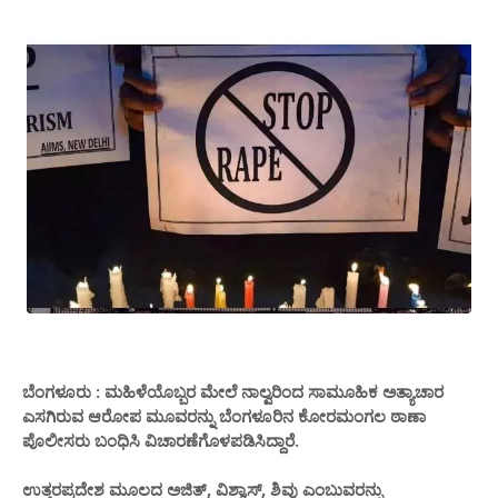
ಬೆಂಗಳೂರು : ಮಹಿಳೆಯೊಬ್ಬರ ಮೇಲೆ ನಾಲ್ವರಿಂದ ಸಾಮೂಹಿಕ ಅತ್ಯಾಚಾರ
ಎಸಗಿರುವ ಆರೋಪ ಮೂವರನ್ನು ಬೆಂಗಳೂರಿನ ಕೋರಮಂಗಲ ಠಾಣಾ
ಪೊಲೀಸರು ಬಂಧಿಸಿ ವಿಚಾರಣೆಗೊಳಪಡಿಸಿದ್ದಾರೆ.
ಉತ್ತರಪ್ರದೇಶ ಮೂಲದ ಅಜಿತ್, ವಿಶ್ವಾಸ್, ಶಿವು ಎಂಬುವರನ್ನು