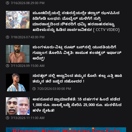
7/16/2026 08:29:00 PM
ಮೂಡಬಿದ್ರೆಯಲ್ಲಿ ನಡುರಸ್ತೆಯಲ್ಲೇ ತಲ್ವಾರ್ ಝಳಪಿಸಿದ
ಕಿಡಿಗೇಡಿ ಬಂಧನ: ಮೊಬೈಲ್ ಮಳಿಗೆಗೆ ನುಗ್ಗಿ
ಮಾರಕಾಸ್ತ್ರದಿಂದ ನೌಕರರಿಗೆ ಧಮ್ಕಿ; ಹರಸಾಹಸಪಟ್ಟು
ಖದೀಮನನ್ನು ಹಿಡಿದ ಸಾರ್ವಜನಿಕರು! ( CCTV VIDEO)
7/18/2026 07:43:00 PM
ಮಂಗಳೂರು-ವಿಟ್ಲ ರೂಟ್ ಬಸ್‌ನಲ್ಲಿ ಯುವತಿಯರಿಗೆ
ಗುಪ್ತಾಂಗ ತೋರಿಸಿ ವಿಕೃತಿ: ಕಾಮುಕ ಕಂಡಕ್ಟರ್ ಇರ್ಫಾನ್
ಅರೆಸ್ಟ್!
7/11/2026 09:15:00 AM
ಸುರತ್ಕಲ್ ನಲ್ಲಿ ಅಣ್ಣನಿಂದ ತಮ್ಮನ ಕೊಲೆ: ಕಲ್ಲು ಎತ್ತಿ ಹಾಕಿ
ತಮ್ಮನ ತಲೆ ಜಜ್ಜಿದ ಸಹೋದರ !
7/20/2026 03:00:00 PM
ಅಪರೂಪದ ಪ್ರಾಮಾಣಿಕತೆ: 35 ವರ್ಷಗಳ ಹಿಂದೆ ಪಡೆದ
1,000 ರೂ. ಸಾಲಕ್ಕೆ ಬಡ್ಡಿ ಸೇರಿಸಿ 25,000 ರೂ. ಮರಳಿಸಿದ
ಹಳೇ ಸ್ನೇಹಿತ!
7/13/2026 11:11:00 AM