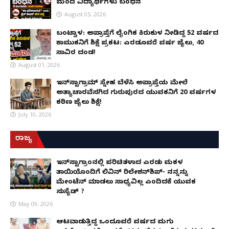
ಮಂದಿ ವಿದ್ಯಾರ್ಥಿಗಳು ಬಂಧನ
August 05, 2026
ಬಂಟ್ವಾಳ: ಅಪ್ರಾಪ್ತೆಗೆ ಲೈಂಗಿಕ ಕಿರುಕುಳ ನೀಡಿದ್ದ 52 ವರ್ಷದ
ಕಾಮುಕನಿಗೆ ಶಿಕ್ಷೆ ಪ್ರಕಟ: ಎರಡೂವರೆ ವರ್ಷ ಜೈಲು, ₹40
ಸಾವಿರ ದಂಡ!
August 01, 2026
ಇನ್‌ಸ್ಟಾಗ್ರಾಮ್ ಸ್ನೇಹ ಬೆಳೆಸಿ ಅಪ್ರಾಪ್ತೆಯ ಮೇಲೆ
ಅತ್ಯಾಚಾರವೆಸಗಿದ ಗುರುಪುರದ ಯುವಕನಿಗೆ 20 ವರ್ಷಗಳ
ಕಠಿಣ ಜೈಲು ಶಿಕ್ಷೆ!
July 10, 2026
ರಾಜ್ಯ
ಇನ್​ಸ್ಟಾಗ್ರಾಂನಲ್ಲಿ ಪರಿಚಿತಳಾದ ಎರಡು ಮಕ್ಕಳ
ತಾಯಿಯೊಂದಿಗೆ ಲಿವಿನ್ ರಿಲೇಶನ್​ಶಿಪ್- ನನ್ನನ್ನು
ಮೇಂಟೆನ್ ಮಾಡಲು ಸಾಧ್ಯವಿಲ್ಲ ಎಂದಿದಕ್ಕೆ ಯುವಕ
ಸುಸೈಡ್ ?
May 09, 2026
ಆಟವಾಡುತ್ತಿದ್ದ ಒಂದೂವರೆ ವರ್ಷದ ಮಗು