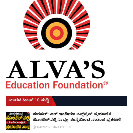
ವಾರದ ಟಾಪ್ 10 ಸುದ್ದಿ
ಸುರತ್ಕಲ್: ಏರ್ ಇಂಡಿಯಾ ಎಕ್ಸ್‌ಪ್ರೆಸ್ ಪ್ರಯಾಣಿಕ
ಹೋಟೆಲ್‌ನಲ್ಲಿ ಸಾವು; ಸಂಸ್ಥೆಯಿಂದ ಸಂತಾಪ ಪ್ರಕಟಣೆ
8/02/2026 06:11:00 PM