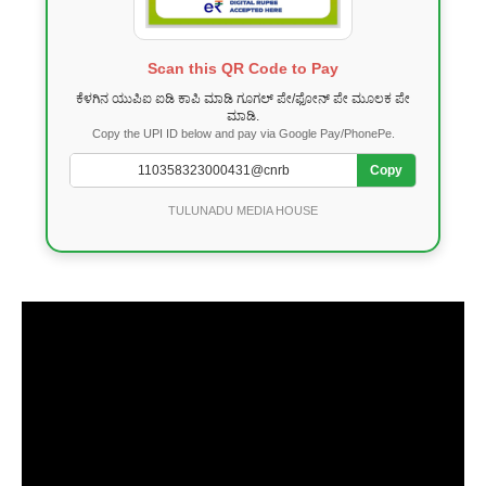
Scan this QR Code to Pay
ಕೆಳಗಿನ ಯುಪಿಐ ಐಡಿ ಕಾಪಿ ಮಾಡಿ ಗೂಗಲ್ ಪೇ/ಫೋನ್ ಪೇ ಮೂಲಕ ಪೇ
ಮಾಡಿ.
Copy the UPI ID below and pay via Google Pay/PhonePe.
Copy
TULUNADU MEDIA HOUSE