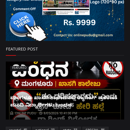
FEATURED POST
FEATURED
ಮಂಗಳೂರು ಖಾಸಗಿ ಕಾಲೇಜಿನಲ್ಲಿ ರ‌್ಯಾಗಿಂಗ್ ಪ್ರಕರಣ5
ಮಂದಿ ವಿದ್ಯಾರ್ಥಿಗಳು ಬಂಧನ
ONLINE PUDU
8/05/2026 10:41:00 PM