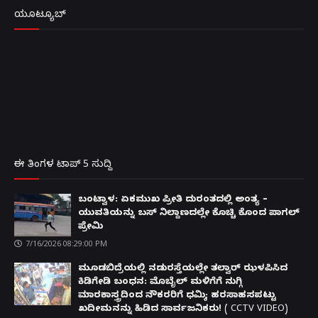
ಯೂಟ್ಯೂಬ್
ಈ ತಿಂಗಳ ಟಾಪ್ 5 ಸುದ್ದಿ
ಬಂಟ್ವಾಳ: ಏಕಮುಖ ಪ್ರೀತಿ ದುರಂತದಲ್ಲಿ ಅಂತ್ಯ –
ಯುವತಿಯನ್ನು ಬಸ್ ನಿಲ್ದಾಣದಲ್ಲೇ ಕೊಚ್ಚಿ ಕೊಂದ ಪಾಗಲ್
ಪ್ರೇಮಿ
7/16/2026 08:29:00 PM
ಮೂಡಬಿದ್ರೆಯಲ್ಲಿ ನಡುರಸ್ತೆಯಲ್ಲೇ ತಲ್ವಾರ್ ಝಳಪಿಸಿದ
ಕಿಡಿಗೇಡಿ ಬಂಧನ: ಮೊಬೈಲ್ ಮಳಿಗೆಗೆ ನುಗ್ಗಿ
ಮಾರಕಾಸ್ತ್ರದಿಂದ ನೌಕರರಿಗೆ ಧಮ್ಕಿ; ಹರಸಾಹಸಪಟ್ಟು
ಖದೀಮನನ್ನು ಹಿಡಿದ ಸಾರ್ವಜನಿಕರು! ( CCTV VIDEO)