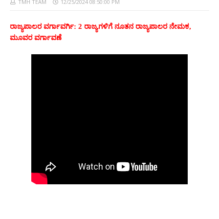
TMH TEAM
12/25/2024 08:50:00 PM
ರಾಜ್ಯಪಾಲರ ವ
ರ್ಗಾವರ್ಗಿ: 2
ರಾಜ್ಯಗಳಿಗೆ ನೂತನ ರಾಜ್ಯಪಾಲರ ನೇಮಕ,
ಮೂವರ ವರ್ಗಾವಣೆ