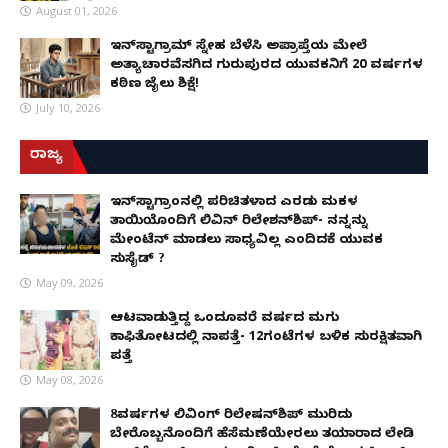
August 01, 2026
ಇನ್‌ಸ್ಟಾಗ್ರಾಮ್ ಸ್ನೇಹ ಬೆಳೆಸಿ ಅಪ್ರಾಪ್ತೆಯ ಮೇಲೆ
ಅತ್ಯಾಚಾರವೆಸಗಿದ ಗುರುಪುರದ ಯುವಕನಿಗೆ 20 ವರ್ಷಗಳ
ಕಠಿಣ ಜೈಲು ಶಿಕ್ಷೆ!
July 10, 2026
ರಾಜ್ಯ
ಇನ್​ಸ್ಟಾಗ್ರಾಂನಲ್ಲಿ ಪರಿಚಿತಳಾದ ಎರಡು ಮಕ್ಕಳ
ತಾಯಿಯೊಂದಿಗೆ ಲಿವಿನ್ ರಿಲೇಶನ್​ಶಿಪ್- ನನ್ನನ್ನು
ಮೇಂಟೆನ್ ಮಾಡಲು ಸಾಧ್ಯವಿಲ್ಲ ಎಂದಿದಕ್ಕೆ ಯುವಕ
ಸುಸೈಡ್ ?
May 09, 2026
ಆಟವಾಡುತ್ತಿದ್ದ ಒಂದೂವರೆ ವರ್ಷದ ಮಗು
ಕಾಫಿತೋಟದಲ್ಲಿ ನಾಪತ್ತೆ- 12ಗಂಟೆಗಳ ಬಳಿಕ ಸುರಕ್ಷಿತವಾಗಿ
ಪತ್ತೆ
May 08, 2026
8ವರ್ಷಗಳ ಲಿವಿಂಗ್‌ ರಿಲೇಷನ್‌ಶಿಪ್ ಮುರಿದು
ಬೇರೊಬ್ಬನೊಂದಿಗೆ ಹೆಸೆಮಣೆಯೇರಲು ತಯಾರಾದ ಲೇಡಿ