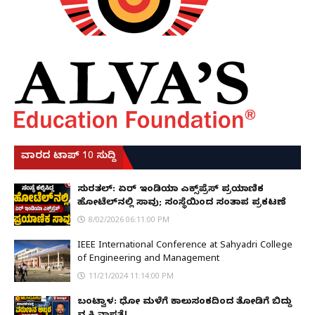
ವಾರದ ಟಾಪ್ 10 ಸುದ್ದಿ
ಸುರತ್ಕಲ್: ಏರ್ ಇಂಡಿಯಾ ಎಕ್ಸ್‌ಪ್ರೆಸ್ ಪ್ರಯಾಣಿಕ
ಹೋಟೆಲ್‌ನಲ್ಲಿ ಸಾವು; ಸಂಸ್ಥೆಯಿಂದ ಸಂತಾಪ ಪ್ರಕಟಣೆ
8/02/2026 06:11:00 PM
IEEE International Conference at Sahyadri College
of Engineering and Management
11/21/2024 11:14:00 PM
ಬಂಟ್ವಾಳ: ಧೋ ಮಳೆಗೆ ಕಾಲುಸಂಕದಿಂದ ತೋಡಿಗೆ ಬಿದ್ದು