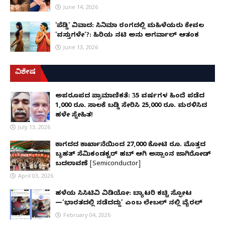
June 14, 2026
'ಪೆಡ್ಡಿ' ವಿವಾದ: ಸಿನಿಮಾ ರಂಗದಲ್ಲಿ ಮಹಿಳೆಯರು ಕೇವಲ
'ವಸ್ತುಗಳೇ'?: ಹಿರಿಯ ನಟಿ ಅನು ಅಗರ್ವಾಲ್ ಆತಂಕ
June 13, 2026
ವಿಶೇಷ
ಅಪರೂಪದ ಪ್ರಾಮಾಣಿಕತೆ: 35 ವರ್ಷಗಳ ಹಿಂದೆ ಪಡೆದ
1,000 ರೂ. ಸಾಲಕ್ಕೆ ಬಡ್ಡಿ ಸೇರಿಸಿ 25,000 ರೂ. ಮರಳಿಸಿದ
ಹಳೇ ಸ್ನೇಹಿತ!
July 13, 2026
ಕಾಗದದ ಕಾರ್ಖಾನೆಯಿಂದ 27,000 ಕೋಟಿ ರೂ. ಮೊತ್ತದ
ಬೃಹತ್ ಸೆಮಿಕಂಡಕ್ಟರ್ ಹಬ್ ಆಗಿ ಅಸ್ಸಾಂನ ಜಾಗಿರೋಡ್
ಬದಲಾವಣೆ [Semiconductor]
April 03, 2026
ಹಳೆಯ ಸಿಸಿಟಿವಿ ವಿಡಿಯೋ: ಬ್ಯಾಟರಿ ಕಚ್ಚಿ ಸ್ಫೋಟ
—‘ಭಾರತದಲ್ಲಿ ನಡೆದದ್ದು’ ಎಂಬ ಲೇಬಲ್ ನಲ್ಲಿ ವೈರಲ್
February 04, 2026