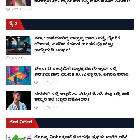
ಕಾನ್‌ಸ್ಟೇಬಲ್- ನ್ಯಾಯಕ್ಕಾಗಿ ಎಸ್ಪಿ ಮೊರೆ ಹೋದ ಪಿಎಸ್ಐ
May 07, 2026
ಕ್ರೈಂ
ಸುಳ್ಯ: ಕಾಣೆಯಾಗಿದ್ದ ಅಪ್ರಾಪ್ತ ಬಾಲಕಿ ಪತ್ತೆ; ಲೈಂಗಿಕ
ದೌರ್ಜನ್ಯ ಎಸಗಿದ ಕಡಬದ ಯುವಕ ಪೋಕ್ಸೋ
ಕಾಯ್ದೆಯಡಿ ಬಂಧನ!
July 23, 2026
ಬೆಳ್ತಂಗಡಿ ಉದ್ಯಮಿಗೆ ಮ್ಯಾಟ್ರಿಮೋನಿ ಆ್ಯಪ್ ನಲ್ಲಿ
ಪರಿಚಯವಾದ ಯುವತಿ:87.22 ಲಕ್ಷ ರೂ. ಎಗರಿಸಿ ಪರಾರಿ
July 21, 2026
ಸುರತ್ಕಲ್ ನಲ್ಲಿ ಅಣ್ಣನಿಂದ ತಮ್ಮನ ಕೊಲೆ: ಕಲ್ಲು ಎತ್ತಿ ಹಾಕಿ
ತಮ್ಮನ ತಲೆ ಜಜ್ಜಿದ ಸಹೋದರ !
July 20, 2026
ದೇಶ ವಿದೇಶ
ಡೆಂಗ್ಯೂ ನಿಯಂತ್ರಣಕ್ಕೆ ದೇಶದಲ್ಲೇ ಪ್ರಥಮ ಬಾರಿಗೆ ಲಸಿಕೆ