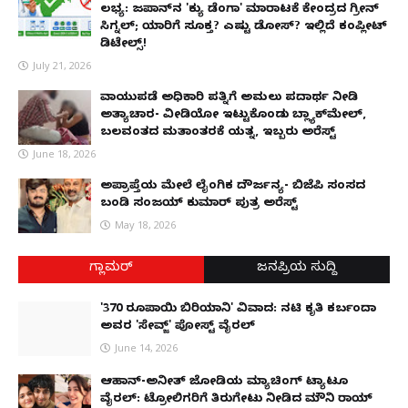
ಲಭ್ಯ: ಜಪಾನ್‌ನ 'ಕ್ಯು ಡೆಂಗಾ' ಮಾರಾಟಕ್ಕೆ ಕೇಂದ್ರದ ಗ್ರೀನ್
ಸಿಗ್ನಲ್; ಯಾರಿಗೆ ಸೂಕ್ತ? ಎಷ್ಟು ಡೋಸ್? ಇಲ್ಲಿದೆ ಕಂಪ್ಲೀಟ್
ಡಿಟೇಲ್ಸ್!
July 21, 2026
ವಾಯುಪಡೆ ಅಧಿಕಾರಿ ಪತ್ನಿಗೆ ಅಮಲು ಪದಾರ್ಥ ನೀಡಿ
ಅತ್ಯಾಚಾರ- ವೀಡಿಯೋ ಇಟ್ಟುಕೊಂಡು ಬ್ಲ್ಯಾಕ್‌ಮೇಲ್,
ಬಲವಂತದ ಮತಾಂತರಕ್ಕೆ ಯತ್ನ, ಇಬ್ಬರು ಅರೆಸ್ಟ್
June 18, 2026
ಅಪ್ರಾಪ್ತೆಯ ಮೇಲೆ ಲೈಂಗಿಕ ದೌರ್ಜನ್ಯ- ಬಿಜೆಪಿ ಸಂಸದ
ಬಂಡಿ ಸಂಜಯ್ ಕುಮಾರ್ ಪುತ್ರ ಅರೆಸ್ಟ್
May 18, 2026
ಗ್ಲಾಮರ್
ಜನಪ್ರಿಯ ಸುದ್ದಿ
'370 ರೂಪಾಯಿ ಬಿರಿಯಾನಿ' ವಿವಾದ: ನಟಿ ಕೃತಿ ಕರ್ಬಂದಾ
ಅವರ 'ಸೇವ್ಜ್' ಪೋಸ್ಟ್ ವೈರಲ್
June 14, 2026
ಆಹಾನ್-ಅನೀತ್ ಜೋಡಿಯ ಮ್ಯಾಚಿಂಗ್ ಟ್ಯಾಟೂ
ವೈರಲ್: ಟ್ರೋಲಿಗರಿಗೆ ತಿರುಗೇಟು ನೀಡಿದ ಮೌನಿ ರಾಯ್