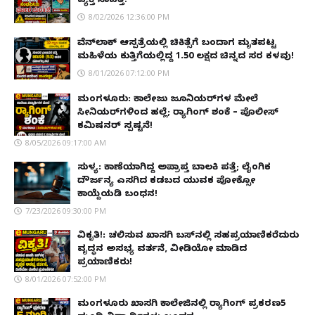
ವ್ಯಕ್ತಿ ನಾಪತ್ತೆ!
8/02/2026 12:36:00 PM
ವೆನ್‌ಲಾಕ್ ಆಸ್ಪತ್ರೆಯಲ್ಲಿ ಚಿಕಿತ್ಸೆಗೆ ಬಂದಾಗ ಮೃತಪಟ್ಟ
ಮಹಿಳೆಯ ಕುತ್ತಿಗೆಯಲ್ಲಿದ್ದ ₹1.50 ಲಕ್ಷದ ಚಿನ್ನದ ಸರ ಕಳವು!
8/01/2026 07:12:00 PM
ಮಂಗಳೂರು: ಕಾಲೇಜು ಜೂನಿಯರ್‌ಗಳ ಮೇಲೆ
ಸೀನಿಯರ್‌ಗಳಿಂದ ಹಲ್ಲೆ; ರ‌್ಯಾಗಿಂಗ್ ಶಂಕೆ – ಪೊಲೀಸ್
ಕಮಿಷನರ್ ಸ್ಪಷ್ಟನೆ!
8/05/2026 09:17:00 AM
ಸುಳ್ಯ: ಕಾಣೆಯಾಗಿದ್ದ ಅಪ್ರಾಪ್ತ ಬಾಲಕಿ ಪತ್ತೆ; ಲೈಂಗಿಕ
ದೌರ್ಜನ್ಯ ಎಸಗಿದ ಕಡಬದ ಯುವಕ ಪೋಕ್ಸೋ
ಕಾಯ್ದೆಯಡಿ ಬಂಧನ!
7/23/2026 09:30:00 PM
ವಿಕೃತಿ!: ಚಲಿಸುವ ಖಾಸಗಿ ಬಸ್‌ನಲ್ಲಿ ಸಹಪ್ರಯಾಣಿಕರೆದುರು
ವೃದ್ಧನ ಅಸಭ್ಯ ವರ್ತನೆ, ವೀಡಿಯೋ ಮಾಡಿದ
ಪ್ರಯಾಣಿಕರು!
8/01/2026 07:52:00 PM
ಮಂಗಳೂರು ಖಾಸಗಿ ಕಾಲೇಜಿನಲ್ಲಿ ರ‌್ಯಾಗಿಂಗ್ ಪ್ರಕರಣ5