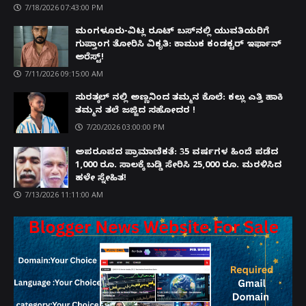
7/18/2026 07:43:00 PM
ಮಂಗಳೂರು-ವಿಟ್ಲ ರೂಟ್ ಬಸ್‌ನಲ್ಲಿ ಯುವತಿಯರಿಗೆ
ಗುಪ್ತಾಂಗ ತೋರಿಸಿ ವಿಕೃತಿ: ಕಾಮುಕ ಕಂಡಕ್ಟರ್ ಇರ್ಫಾನ್
ಅರೆಸ್ಟ್!
7/11/2026 09:15:00 AM
ಸುರತ್ಕಲ್ ನಲ್ಲಿ ಅಣ್ಣನಿಂದ ತಮ್ಮನ ಕೊಲೆ: ಕಲ್ಲು ಎತ್ತಿ ಹಾಕಿ
ತಮ್ಮನ ತಲೆ ಜಜ್ಜಿದ ಸಹೋದರ !
7/20/2026 03:00:00 PM
ಅಪರೂಪದ ಪ್ರಾಮಾಣಿಕತೆ: 35 ವರ್ಷಗಳ ಹಿಂದೆ ಪಡೆದ
1,000 ರೂ. ಸಾಲಕ್ಕೆ ಬಡ್ಡಿ ಸೇರಿಸಿ 25,000 ರೂ. ಮರಳಿಸಿದ
ಹಳೇ ಸ್ನೇಹಿತ!
7/13/2026 11:11:00 AM