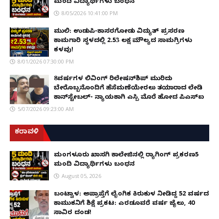
ಮಂದಿ ವಿದ್ಯಾರ್ಥಿಗಳು ಬಂಧನ
8/05/2026 10:41:00 PM
ಮುಲ್ಕಿ: ಉಡುಪಿ-ಕಾಸರಗೋಡು ವಿದ್ಯುತ್ ಪ್ರಸರಣ
ಕಾಮಗಾರಿ ಸ್ಥಳದಲ್ಲಿ ₹2.53 ಲಕ್ಷ ಮೌಲ್ಯದ ಸಾಮಗ್ರಿಗಳು
ಕಳವು!
8/01/2026 07:30:00 PM
8ವರ್ಷಗಳ ಲಿವಿಂಗ್‌ ರಿಲೇಷನ್‌ಶಿಪ್ ಮುರಿದು
ಬೇರೊಬ್ಬನೊಂದಿಗೆ ಹೆಸೆಮಣೆಯೇರಲು ತಯಾರಾದ ಲೇಡಿ
ಕಾನ್‌ಸ್ಟೇಬಲ್- ನ್ಯಾಯಕ್ಕಾಗಿ ಎಸ್ಪಿ ಮೊರೆ ಹೋದ ಪಿಎಸ್ಐ
5/07/2026 09:23:00 AM
ಕರಾವಳಿ
ಮಂಗಳೂರು ಖಾಸಗಿ ಕಾಲೇಜಿನಲ್ಲಿ ರ‌್ಯಾಗಿಂಗ್ ಪ್ರಕರಣ5
ಮಂದಿ ವಿದ್ಯಾರ್ಥಿಗಳು ಬಂಧನ
August 05, 2026
ಬಂಟ್ವಾಳ: ಅಪ್ರಾಪ್ತೆಗೆ ಲೈಂಗಿಕ ಕಿರುಕುಳ ನೀಡಿದ್ದ 52 ವರ್ಷದ
ಕಾಮುಕನಿಗೆ ಶಿಕ್ಷೆ ಪ್ರಕಟ: ಎರಡೂವರೆ ವರ್ಷ ಜೈಲು, ₹40
ಸಾವಿರ ದಂಡ!