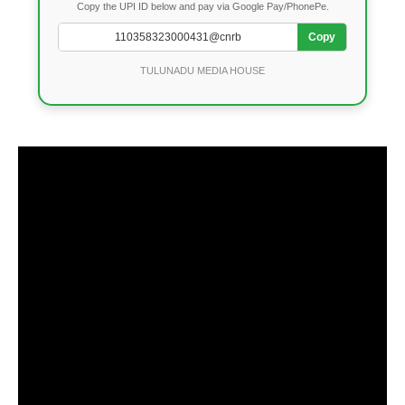
Copy the UPI ID below and pay via Google Pay/PhonePe.
Copy
TULUNADU MEDIA HOUSE