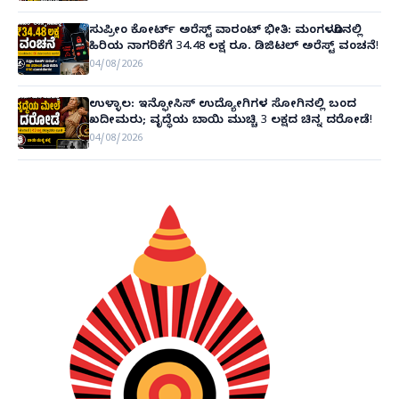
ಸುಪ್ರೀಂ ಕೋರ್ಟ್ ಅರೆಸ್ಟ್ ವಾರಂಟ್ ಭೀತಿ: ಮಂಗಳೂರಿನಲ್ಲಿ
ಹಿರಿಯ ನಾಗರಿಕೆಗೆ 34.48 ಲಕ್ಷ ರೂ. ಡಿಜಿಟಲ್ ಅರೆಸ್ಟ್ ವಂಚನೆ!
04/08/2026
ಉಳ್ಳಾಲ: ಇನ್ಫೋಸಿಸ್ ಉದ್ಯೋಗಿಗಳ ಸೋಗಿನಲ್ಲಿ ಬಂದ
ಖದೀಮರು; ವೃದ್ಧೆಯ ಬಾಯಿ ಮುಚ್ಚಿ 3 ಲಕ್ಷದ ಚಿನ್ನ ದರೋಡೆ!
04/08/2026