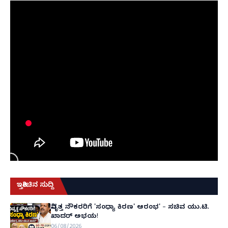
ಇತ್ತೀಚಿನ ಸುದ್ದಿ
ನಿವೃತ್ತ ನೌಕರರಿಗೆ 'ಸಂಧ್ಯಾ ಕಿರಣ' ಆರಂಭ' – ಸಚಿವ ಯು.ಟಿ.
ಖಾದರ್ ಅಭಯ!
06/08/2026