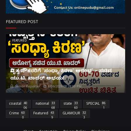
FEATURED POST
FEATURED
ನಿವೃತ್ತ ನೌಕರರಿಗೆ 'ಸಂಧ್ಯಾ ಕಿರಣ' ಆರಂಭ' – ಸಚಿವ
ಯು.ಟಿ. ಖಾದರ್ ಅಭಯ!
Senior Reporter
8/06/2026 08:28:00 PM
coastal
40
national
33
state
33
SPECIAL
86
06
68
60
1
Crime
60
Featured
43
GLAMOUR
32
0
9
3