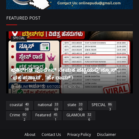
FEATURED POST
SPECIAL
ಛತ್ತೀಸ್‌ಗಢ ಪೊಲೀಸ್ ನೇಮಕ ಪಟ್ಟಿಯಲ್ಲಿ‘ನ್ಯೂಸ್’,
‘ಭಕ್ತ ಪ್ರಹ್ಲಾದ’, ‘ಹೇ ರಾಮ್’!
ONLINE PUDU
8/07/2026 10:42:00 PM
coastal
40
national
33
state
33
SPECIAL
86
08
69
60
3
Crime
60
Featured
45
GLAMOUR
32
2
1
6
About
Contact Us
Privacy Policy
Disclaimer