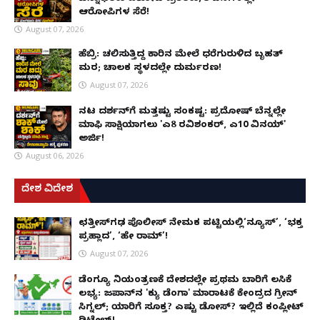
ಆರೋಪಿಗಳ ಸೆರೆ!
August 07, 2026
ಹೆಬ್ರಿ: ಚಲಿಸುತ್ತಿದ್ದ ಕಾರಿನ ಮೇಲೆ ಧರೆಗುರುಳಿದ ಬೃಹತ್
ಮರ; ಚಾಲಕ ಸ್ಥಳದಲ್ಲೇ ದುರ್ಮರಣ!
August 07, 2026
ನಟ ದರ್ಶನ್‌ಗೆ ಮತ್ತಷ್ಟು ಸಂಕಷ್ಟ: ಪ್ರದೋಷ್ ಬೆನ್ನಲ್ಲೇ
ಮಾಫಿ ಸಾಕ್ಷಿಯಾಗಲು 'ಎ8 ರವಿಶಂಕರ್, ಎ10 ವಿನಯ್'
ಅರ್ಜಿ!
August 06, 2026
ದೇಶ ವಿದೇಶ
ಛತ್ತೀಸ್‌ಗಢ ಪೊಲೀಸ್ ನೇಮಕ ಪಟ್ಟಿಯಲ್ಲಿ‘ನ್ಯೂಸ್’, ‘ಭಕ್ತ
ಪ್ರಹ್ಲಾದ’, ‘ಹೇ ರಾಮ್’!
August 07, 2026
ಡೆಂಗ್ಯೂ ನಿಯಂತ್ರಣಕ್ಕೆ ದೇಶದಲ್ಲೇ ಪ್ರಥಮ ಬಾರಿಗೆ ಲಸಿಕೆ
ಲಭ್ಯ: ಜಪಾನ್‌ನ 'ಕ್ಯು ಡೆಂಗಾ' ಮಾರಾಟಕ್ಕೆ ಕೇಂದ್ರದ ಗ್ರೀನ್
ಸಿಗ್ನಲ್; ಯಾರಿಗೆ ಸೂಕ್ತ? ಎಷ್ಟು ಡೋಸ್? ಇಲ್ಲಿದೆ ಕಂಪ್ಲೀಟ್