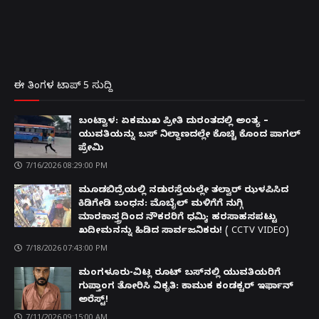
ಈ ತಿಂಗಳ ಟಾಪ್ 5 ಸುದ್ದಿ
ಬಂಟ್ವಾಳ: ಏಕಮುಖ ಪ್ರೀತಿ ದುರಂತದಲ್ಲಿ ಅಂತ್ಯ –
ಯುವತಿಯನ್ನು ಬಸ್ ನಿಲ್ದಾಣದಲ್ಲೇ ಕೊಚ್ಚಿ ಕೊಂದ ಪಾಗಲ್
ಪ್ರೇಮಿ
7/16/2026 08:29:00 PM
ಮೂಡಬಿದ್ರೆಯಲ್ಲಿ ನಡುರಸ್ತೆಯಲ್ಲೇ ತಲ್ವಾರ್ ಝಳಪಿಸಿದ
ಕಿಡಿಗೇಡಿ ಬಂಧನ: ಮೊಬೈಲ್ ಮಳಿಗೆಗೆ ನುಗ್ಗಿ
ಮಾರಕಾಸ್ತ್ರದಿಂದ ನೌಕರರಿಗೆ ಧಮ್ಕಿ; ಹರಸಾಹಸಪಟ್ಟು
ಖದೀಮನನ್ನು ಹಿಡಿದ ಸಾರ್ವಜನಿಕರು! ( CCTV VIDEO)
7/18/2026 07:43:00 PM
ಮಂಗಳೂರು-ವಿಟ್ಲ ರೂಟ್ ಬಸ್‌ನಲ್ಲಿ ಯುವತಿಯರಿಗೆ
ಗುಪ್ತಾಂಗ ತೋರಿಸಿ ವಿಕೃತಿ: ಕಾಮುಕ ಕಂಡಕ್ಟರ್ ಇರ್ಫಾನ್
ಅರೆಸ್ಟ್!
7/11/2026 09:15:00 AM