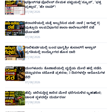
ಛತ್ತೀಸ್‌ಗಢ ಪೊಲೀಸ್ ನೇಮಕ ಪಟ್ಟಿಯಲ್ಲಿ‘ನ್ಯೂಸ್’, ‘ಭಕ್ತ
ಪ್ರಹ್ಲಾದ’, ‘ಹೇ ರಾಮ್’!
07/08/2026
ಕರಾವಳಿಯಲ್ಲಿ ಮತ್ತೆ ಅಬ್ಬರಿಸಿದ ಮಳೆ: ನಾಳೆ ( ಆಗಷ್ಟ್ 8)
ಪುತ್ತೂರು ಉಪವಿಭಾಗದ ಶಾಲಾ-ಕಾಲೇಜುಗಳಿಗೆ ರಜೆ
ಘೋಷಣೆ!
07/08/2026
ಗಾಲಿಕುರ್ಚಿಯಲ್ಲಿ ಬಂದ ಭಾಗ್ಯಶ್ರೀ ಕುಲಾಲ್‌ಗೆ ಆಳ್ವಾಸ್
ಪ್ರಗತಿಯಲ್ಲಿ ಉದ್ಯೋಗದ ಹೊಸ ದಾರಿ
07/08/2026
ಮಂಗಳೂರು: ಕೊಣಾಜೆಯಲ್ಲಿ ವೃದ್ಧೆಯ ಮೇಲೆ ಹಲ್ಲೆ ನಡೆಸಿ
ಚಿನ್ನಾಭರಣ ದರೋಡೆ ಪ್ರಕರಣ; 3 ದಿನಗಳಲ್ಲೇ ಆರೋಪಿಗಳ
ಸೆರೆ!
07/08/2026
ಹೆಬ್ರಿ: ಚಲಿಸುತ್ತಿದ್ದ ಕಾರಿನ ಮೇಲೆ ಧರೆಗುರುಳಿದ ಬೃಹತ್ ಮರ;
ಚಾಲಕ ಸ್ಥಳದಲ್ಲೇ ದುರ್ಮರಣ!
07/08/2026