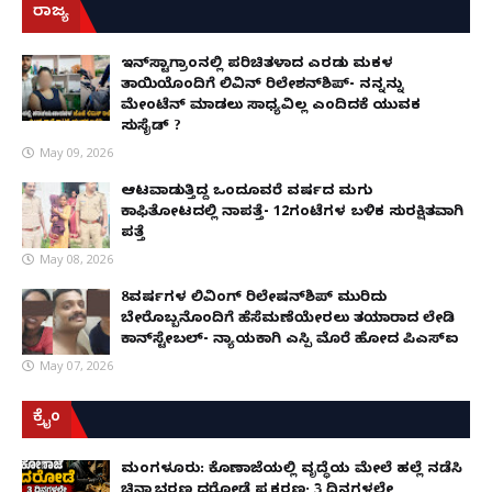
ರಾಜ್ಯ
ಇನ್​ಸ್ಟಾಗ್ರಾಂನಲ್ಲಿ ಪರಿಚಿತಳಾದ ಎರಡು ಮಕ್ಕಳ
ತಾಯಿಯೊಂದಿಗೆ ಲಿವಿನ್ ರಿಲೇಶನ್​ಶಿಪ್- ನನ್ನನ್ನು
ಮೇಂಟೆನ್ ಮಾಡಲು ಸಾಧ್ಯವಿಲ್ಲ ಎಂದಿದಕ್ಕೆ ಯುವಕ
ಸುಸೈಡ್ ?
May 09, 2026
ಆಟವಾಡುತ್ತಿದ್ದ ಒಂದೂವರೆ ವರ್ಷದ ಮಗು
ಕಾಫಿತೋಟದಲ್ಲಿ ನಾಪತ್ತೆ- 12ಗಂಟೆಗಳ ಬಳಿಕ ಸುರಕ್ಷಿತವಾಗಿ
ಪತ್ತೆ
May 08, 2026
8ವರ್ಷಗಳ ಲಿವಿಂಗ್‌ ರಿಲೇಷನ್‌ಶಿಪ್ ಮುರಿದು
ಬೇರೊಬ್ಬನೊಂದಿಗೆ ಹೆಸೆಮಣೆಯೇರಲು ತಯಾರಾದ ಲೇಡಿ
ಕಾನ್‌ಸ್ಟೇಬಲ್- ನ್ಯಾಯಕ್ಕಾಗಿ ಎಸ್ಪಿ ಮೊರೆ ಹೋದ ಪಿಎಸ್ಐ
May 07, 2026
ಕ್ರೈಂ
ಮಂಗಳೂರು: ಕೊಣಾಜೆಯಲ್ಲಿ ವೃದ್ಧೆಯ ಮೇಲೆ ಹಲ್ಲೆ ನಡೆಸಿ
ಚಿನ್ನಾಭರಣ ದರೋಡೆ ಪ್ರಕರಣ; 3 ದಿನಗಳಲ್ಲೇ