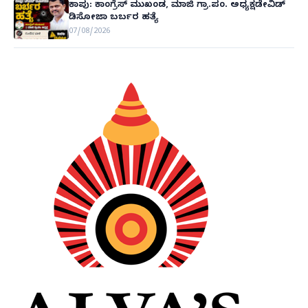
ಕಾಪು: ಕಾಂಗ್ರೆಸ್ ಮುಖಂಡ, ಮಾಜಿ ಗ್ರಾ.ಪಂ. ಅಧ್ಯಕ್ಷಡೇವಿಡ್
ಡಿಸೋಜಾ ಬರ್ಬರ ಹತ್ಯೆ
07/08/2026