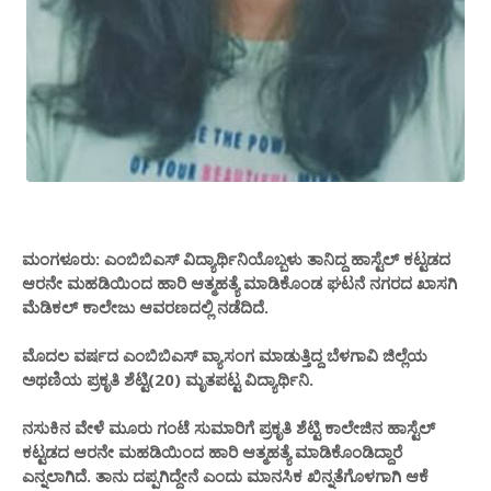
ಮಂಗಳೂರು: ಎಂಬಿಬಿಎಸ್ ವಿದ್ಯಾರ್ಥಿನಿಯೊಬ್ಬಳು ತಾನಿದ್ದ ಹಾಸ್ಟೆಲ್ ಕಟ್ಟಡದ
ಆರನೇ ಮಹಡಿಯಿಂದ ಹಾರಿ ಆತ್ಮಹತ್ಯೆ ಮಾಡಿಕೊಂಡ ಘಟನೆ ನಗರದ ಖಾಸಗಿ
ಮೆಡಿಕಲ್ ಕಾಲೇಜು ಆವರಣದಲ್ಲಿ ನಡೆದಿದೆ.
ಮೊದಲ ವರ್ಷದ ಎಂಬಿಬಿಎಸ್ ವ್ಯಾಸಂಗ ಮಾಡುತ್ತಿದ್ದ‌ ಬೆಳಗಾವಿ ಜಿಲ್ಲೆಯ
ಅಥಣಿಯ ಪ್ರಕೃತಿ ಶೆಟ್ಟಿ(20) ಮೃತಪಟ್ಟ ವಿದ್ಯಾರ್ಥಿನಿ.
ನಸುಕಿನ ವೇಳೆ ಮೂರು ಗಂಟೆ ಸುಮಾರಿಗೆ ಪ್ರಕೃತಿ ಶೆಟ್ಟಿ ಕಾಲೇಜಿನ ಹಾಸ್ಟೆಲ್
ಕಟ್ಟಡದ ಆರನೇ ಮಹಡಿಯಿಂದ ಹಾರಿ ಆತ್ಮಹತ್ಯೆ ಮಾಡಿಕೊಂಡಿದ್ದಾರೆ
ಎನ್ನಲಾಗಿದೆ. ತಾನು ದಪ್ಪಗಿದ್ದೇನೆ ಎಂದು ಮಾನಸಿಕ ಖಿನ್ನತೆಗೊಳಗಾಗಿ ಆಕೆ