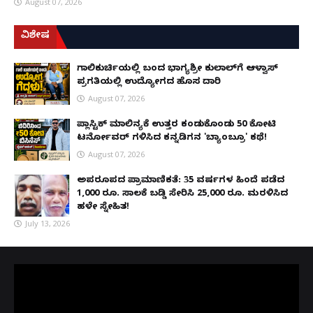
August 07, 2026
ವಿಶೇಷ
ಗಾಲಿಕುರ್ಚಿಯಲ್ಲಿ ಬಂದ ಭಾಗ್ಯಶ್ರೀ ಕುಲಾಲ್‌ಗೆ ಆಳ್ವಾಸ್
ಪ್ರಗತಿಯಲ್ಲಿ ಉದ್ಯೋಗದ ಹೊಸ ದಾರಿ
August 07, 2026
ಪ್ಲಾಸ್ಟಿಕ್ ಮಾಲಿನ್ಯಕ್ಕೆ ಉತ್ತರ ಕಂಡುಕೊಂಡು ₹50 ಕೋಟಿ
ಟರ್ನೋವರ್ ಗಳಿಸಿದ ಕನ್ನಡಿಗನ 'ಬ್ಯಾಂಬ್ರೂ' ಕಥೆ!
August 07, 2026
ಅಪರೂಪದ ಪ್ರಾಮಾಣಿಕತೆ: 35 ವರ್ಷಗಳ ಹಿಂದೆ ಪಡೆದ
1,000 ರೂ. ಸಾಲಕ್ಕೆ ಬಡ್ಡಿ ಸೇರಿಸಿ 25,000 ರೂ. ಮರಳಿಸಿದ
ಹಳೇ ಸ್ನೇಹಿತ!
July 13, 2026