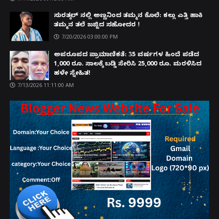
ಸುರತ್ಕಲ್ ನಲ್ಲಿ ಅಣ್ಣನಿಂದ ತಮ್ಮನ ಕೊಲೆ: ಕಲ್ಲು ಎತ್ತಿ ಹಾಕಿ
ತಮ್ಮನ ತಲೆ ಜಜ್ಜಿದ ಸಹೋದರ !
7/20/2026 03:00:00 PM
ಅಪರೂಪದ ಪ್ರಾಮಾಣಿಕತೆ: 35 ವರ್ಷಗಳ ಹಿಂದೆ ಪಡೆದ
1,000 ರೂ. ಸಾಲಕ್ಕೆ ಬಡ್ಡಿ ಸೇರಿಸಿ 25,000 ರೂ. ಮರಳಿಸಿದ
ಹಳೇ ಸ್ನೇಹಿತ!
7/13/2026 11:11:00 AM