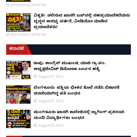
8/05/2026 02:39:00 PM
ವಿಕೃತಿ!: ಚಲಿಸುವ ಖಾಸಗಿ ಬಸ್‌ನಲ್ಲಿ ಸಹಪ್ರಯಾಣಿಕರೆದುರು
ವೃದ್ಧನ ಅಸಭ್ಯ ವರ್ತನೆ, ವೀಡಿಯೋ ಮಾಡಿದ
ಪ್ರಯಾಣಿಕರು!
8/01/2026 07:52:00 PM
ಕರಾವಳಿ
ಕಾಪು: ಕಾಂಗ್ರೆಸ್ ಮುಖಂಡ, ಮಾಜಿ ಗ್ರಾ.ಪಂ.
ಅಧ್ಯಕ್ಷಡೇವಿಡ್ ಡಿಸೋಜಾ ಬರ್ಬರ ಹತ್ಯೆ
August 07, 2026
ಬೆಂಗಳೂರು: ಪತ್ನಿಯ ಭೀಕರ ಕೊಲೆ ನಡೆಸಿ ಬಿಹಾರಕ್ಕೆ
ಪರಾರಿಯಾಗಿದ್ದ ಪತಿ ಬಂಧನ
August 07, 2026
ಮಂಗಳೂರು ಖಾಸಗಿ ಕಾಲೇಜಿನಲ್ಲಿ ರ‌್ಯಾಗಿಂಗ್ ಪ್ರಕರಣ5
ಮಂದಿ ವಿದ್ಯಾರ್ಥಿಗಳು ಬಂಧನ
August 05, 2026