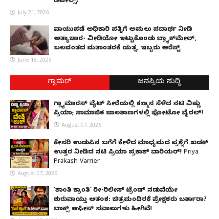
ಡಿಟೇಲ್ಸ್!
July 21, 2026
ವಾಯುಪಡೆ ಅಧಿಕಾರಿ ಪತ್ನಿಗೆ ಅಮಲು ಪದಾರ್ಥ ನೀಡಿ
ಅತ್ಯಾಚಾರ- ವೀಡಿಯೋ ಇಟ್ಟುಕೊಂಡು ಬ್ಲ್ಯಾಕ್‌ಮೇಲ್,
ಬಲವಂತದ ಮತಾಂತರಕ್ಕೆ ಯತ್ನ, ಇಬ್ಬರು ಅರೆಸ್ಟ್
June 18, 2026
ಗ್ಲಾಮರ್
ಜನಪ್ರಿಯ ಸುದ್ದಿ
ಗ್ಲ್ಯಾಮಾರಸ್ ವೈಟ್‌ ಸೀರೆಯಲ್ಲಿ ಕಣ್ಮನ ಸೆಳೆದ ನಟಿ ವಿಷ್ಣು
ಪ್ರಿಯಾ; ಸಾಮಾಜಿಕ ಜಾಲತಾಣಗಳಲ್ಲಿ ಫೋಟೋ ವೈರಲ್!
August 07, 2026
ಕೇಸರಿ ಉಡುಪಿನ ಬಗೆಗೆ ಕೇಳಿದ ಮಾಧ್ಯಮದ ಪ್ರಶ್ನೆಗೆ ಖಡಕ್
ಉತ್ತರ ನೀಡಿದ ನಟಿ ಪ್ರಿಯಾ ಪ್ರಕಾಶ್ ವಾರಿಯರ್! Priya
Prakash Varrier
August 07, 2026
'ಶಾಂತಿ ಕ್ರಾಂತಿ' ರೀ-ರಿಲೀಸ್ ಟ್ರೆಂಡ್ ನಡುವೆಯೇ
ಶುರುವಾಯ್ತು ಆತಂಕ: ಚಿತ್ರಮಂದಿರಕ್ಕೆ ಪ್ರೇಕ್ಷಕರು ಬರ್ತಾರಾ?
ಬಾಕ್ಸ್ ಆಫೀಸ್ ಸವಾಲುಗಳು ಹೀಗಿವೆ!