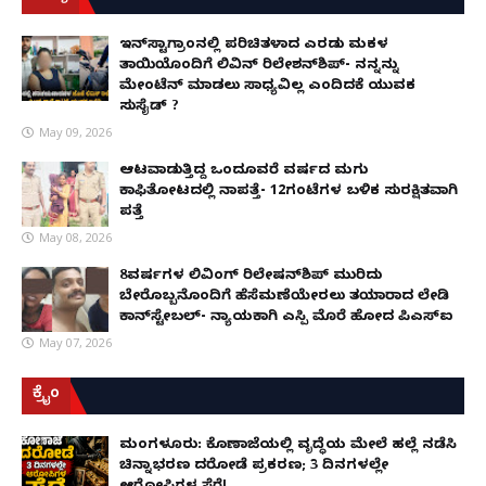
ಇನ್​ಸ್ಟಾಗ್ರಾಂನಲ್ಲಿ ಪರಿಚಿತಳಾದ ಎರಡು ಮಕ್ಕಳ
ತಾಯಿಯೊಂದಿಗೆ ಲಿವಿನ್ ರಿಲೇಶನ್​ಶಿಪ್- ನನ್ನನ್ನು
ಮೇಂಟೆನ್ ಮಾಡಲು ಸಾಧ್ಯವಿಲ್ಲ ಎಂದಿದಕ್ಕೆ ಯುವಕ
ಸುಸೈಡ್ ?
May 09, 2026
ಆಟವಾಡುತ್ತಿದ್ದ ಒಂದೂವರೆ ವರ್ಷದ ಮಗು
ಕಾಫಿತೋಟದಲ್ಲಿ ನಾಪತ್ತೆ- 12ಗಂಟೆಗಳ ಬಳಿಕ ಸುರಕ್ಷಿತವಾಗಿ
ಪತ್ತೆ
May 08, 2026
8ವರ್ಷಗಳ ಲಿವಿಂಗ್‌ ರಿಲೇಷನ್‌ಶಿಪ್ ಮುರಿದು
ಬೇರೊಬ್ಬನೊಂದಿಗೆ ಹೆಸೆಮಣೆಯೇರಲು ತಯಾರಾದ ಲೇಡಿ
ಕಾನ್‌ಸ್ಟೇಬಲ್- ನ್ಯಾಯಕ್ಕಾಗಿ ಎಸ್ಪಿ ಮೊರೆ ಹೋದ ಪಿಎಸ್ಐ
May 07, 2026
ಕ್ರೈಂ
ಮಂಗಳೂರು: ಕೊಣಾಜೆಯಲ್ಲಿ ವೃದ್ಧೆಯ ಮೇಲೆ ಹಲ್ಲೆ ನಡೆಸಿ
ಚಿನ್ನಾಭರಣ ದರೋಡೆ ಪ್ರಕರಣ; 3 ದಿನಗಳಲ್ಲೇ