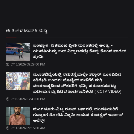
ಈ ತಿಂಗಳ ಟಾಪ್ 5 ಸುದ್ದಿ
ಬಂಟ್ವಾಳ: ಏಕಮುಖ ಪ್ರೀತಿ ದುರಂತದಲ್ಲಿ ಅಂತ್ಯ –
ಯುವತಿಯನ್ನು ಬಸ್ ನಿಲ್ದಾಣದಲ್ಲೇ ಕೊಚ್ಚಿ ಕೊಂದ ಪಾಗಲ್
ಪ್ರೇಮಿ
7/16/2026 08:29:00 PM
ಮೂಡಬಿದ್ರೆಯಲ್ಲಿ ನಡುರಸ್ತೆಯಲ್ಲೇ ತಲ್ವಾರ್ ಝಳಪಿಸಿದ
ಕಿಡಿಗೇಡಿ ಬಂಧನ: ಮೊಬೈಲ್ ಮಳಿಗೆಗೆ ನುಗ್ಗಿ
ಮಾರಕಾಸ್ತ್ರದಿಂದ ನೌಕರರಿಗೆ ಧಮ್ಕಿ; ಹರಸಾಹಸಪಟ್ಟು
ಖದೀಮನನ್ನು ಹಿಡಿದ ಸಾರ್ವಜನಿಕರು! ( CCTV VIDEO)
7/18/2026 07:43:00 PM
ಮಂಗಳೂರು-ವಿಟ್ಲ ರೂಟ್ ಬಸ್‌ನಲ್ಲಿ ಯುವತಿಯರಿಗೆ
ಗುಪ್ತಾಂಗ ತೋರಿಸಿ ವಿಕೃತಿ: ಕಾಮುಕ ಕಂಡಕ್ಟರ್ ಇರ್ಫಾನ್
ಅರೆಸ್ಟ್!
7/11/2026 09:15:00 AM