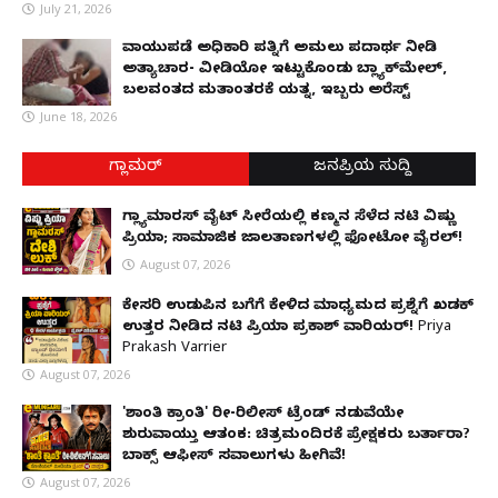
July 21, 2026
ವಾಯುಪಡೆ ಅಧಿಕಾರಿ ಪತ್ನಿಗೆ ಅಮಲು ಪದಾರ್ಥ ನೀಡಿ
ಅತ್ಯಾಚಾರ- ವೀಡಿಯೋ ಇಟ್ಟುಕೊಂಡು ಬ್ಲ್ಯಾಕ್‌ಮೇಲ್,
ಬಲವಂತದ ಮತಾಂತರಕ್ಕೆ ಯತ್ನ, ಇಬ್ಬರು ಅರೆಸ್ಟ್
June 18, 2026
ಗ್ಲಾಮರ್
ಜನಪ್ರಿಯ ಸುದ್ದಿ
ಗ್ಲ್ಯಾಮಾರಸ್ ವೈಟ್‌ ಸೀರೆಯಲ್ಲಿ ಕಣ್ಮನ ಸೆಳೆದ ನಟಿ ವಿಷ್ಣು
ಪ್ರಿಯಾ; ಸಾಮಾಜಿಕ ಜಾಲತಾಣಗಳಲ್ಲಿ ಫೋಟೋ ವೈರಲ್!
August 07, 2026
ಕೇಸರಿ ಉಡುಪಿನ ಬಗೆಗೆ ಕೇಳಿದ ಮಾಧ್ಯಮದ ಪ್ರಶ್ನೆಗೆ ಖಡಕ್
ಉತ್ತರ ನೀಡಿದ ನಟಿ ಪ್ರಿಯಾ ಪ್ರಕಾಶ್ ವಾರಿಯರ್! Priya
Prakash Varrier
August 07, 2026
'ಶಾಂತಿ ಕ್ರಾಂತಿ' ರೀ-ರಿಲೀಸ್ ಟ್ರೆಂಡ್ ನಡುವೆಯೇ
ಶುರುವಾಯ್ತು ಆತಂಕ: ಚಿತ್ರಮಂದಿರಕ್ಕೆ ಪ್ರೇಕ್ಷಕರು ಬರ್ತಾರಾ?
ಬಾಕ್ಸ್ ಆಫೀಸ್ ಸವಾಲುಗಳು ಹೀಗಿವೆ!
August 07, 2026