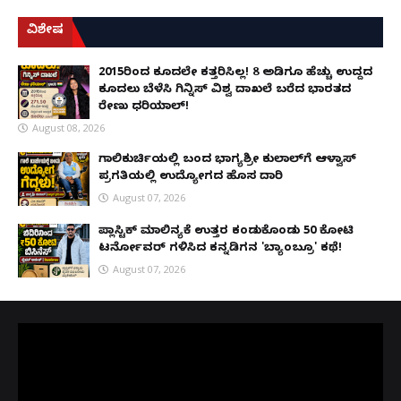
ವಿಶೇಷ
2015ರಿಂದ ಕೂದಲೇ ಕತ್ತರಿಸಿಲ್ಲ! 8 ಅಡಿಗೂ ಹೆಚ್ಚು ಉದ್ದದ
ಕೂದಲು ಬೆಳೆಸಿ ಗಿನ್ನಿಸ್ ವಿಶ್ವ ದಾಖಲೆ ಬರೆದ ಭಾರತದ
ರೇಣು ಧರಿಯಾಲ್!
August 08, 2026
ಗಾಲಿಕುರ್ಚಿಯಲ್ಲಿ ಬಂದ ಭಾಗ್ಯಶ್ರೀ ಕುಲಾಲ್‌ಗೆ ಆಳ್ವಾಸ್
ಪ್ರಗತಿಯಲ್ಲಿ ಉದ್ಯೋಗದ ಹೊಸ ದಾರಿ
August 07, 2026
ಪ್ಲಾಸ್ಟಿಕ್ ಮಾಲಿನ್ಯಕ್ಕೆ ಉತ್ತರ ಕಂಡುಕೊಂಡು ₹50 ಕೋಟಿ
ಟರ್ನೋವರ್ ಗಳಿಸಿದ ಕನ್ನಡಿಗನ 'ಬ್ಯಾಂಬ್ರೂ' ಕಥೆ!
August 07, 2026