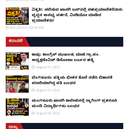
ವಿಕೃತಿ!: ಚಲಿಸುವ ಖಾಸಗಿ ಬಸ್‌ನಲ್ಲಿ ಸಹಪ್ರಯಾಣಿಕರೆದುರು
ವೃದ್ಧನ ಅಸಭ್ಯ ವರ್ತನೆ, ವೀಡಿಯೋ ಮಾಡಿದ
ಪ್ರಯಾಣಿಕರು!
8/01/2026 07:52:00 PM
ಕರಾವಳಿ
ಕಾಪು: ಕಾಂಗ್ರೆಸ್ ಮುಖಂಡ, ಮಾಜಿ ಗ್ರಾ.ಪಂ.
ಅಧ್ಯಕ್ಷಡೇವಿಡ್ ಡಿಸೋಜಾ ಬರ್ಬರ ಹತ್ಯೆ
August 07, 2026
ಬೆಂಗಳೂರು: ಪತ್ನಿಯ ಭೀಕರ ಕೊಲೆ ನಡೆಸಿ ಬಿಹಾರಕ್ಕೆ
ಪರಾರಿಯಾಗಿದ್ದ ಪತಿ ಬಂಧನ
August 07, 2026
ಮಂಗಳೂರು ಖಾಸಗಿ ಕಾಲೇಜಿನಲ್ಲಿ ರ‌್ಯಾಗಿಂಗ್ ಪ್ರಕರಣ5
ಮಂದಿ ವಿದ್ಯಾರ್ಥಿಗಳು ಬಂಧನ
August 05, 2026
ರಾಜ್ಯ