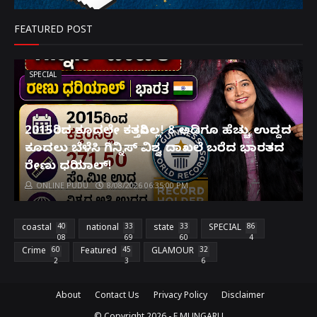
FEATURED POST
SPECIAL
2015ರಿಂದ ಕೂದಲೇ ಕತ್ತರಿಸಿಲ್ಲ! 8 ಅಡಿಗೂ ಹೆಚ್ಚು ಉದ್ದದ
ಕೂದಲು ಬೆಳೆಸಿ ಗಿನ್ನಿಸ್ ವಿಶ್ವ ದಾಖಲೆ ಬರೆದ ಭಾರತದ
ರೇಣು ಧರಿಯಾಲ್!
ONLINE PUDU
8/08/2026 06:35:00 PM
coastal
40
national
33
state
33
SPECIAL
86
08
69
60
4
Crime
60
Featured
45
GLAMOUR
32
2
3
6
About
Contact Us
Privacy Policy
Disclaimer