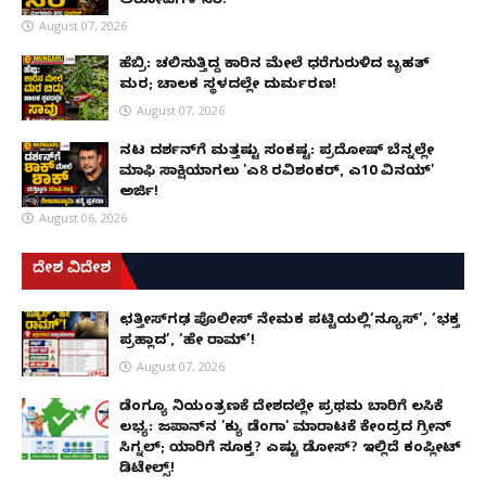
ಆರೋಪಿಗಳ ಸೆರೆ!
August 07, 2026
ಹೆಬ್ರಿ: ಚಲಿಸುತ್ತಿದ್ದ ಕಾರಿನ ಮೇಲೆ ಧರೆಗುರುಳಿದ ಬೃಹತ್
ಮರ; ಚಾಲಕ ಸ್ಥಳದಲ್ಲೇ ದುರ್ಮರಣ!
August 07, 2026
ನಟ ದರ್ಶನ್‌ಗೆ ಮತ್ತಷ್ಟು ಸಂಕಷ್ಟ: ಪ್ರದೋಷ್ ಬೆನ್ನಲ್ಲೇ
ಮಾಫಿ ಸಾಕ್ಷಿಯಾಗಲು 'ಎ8 ರವಿಶಂಕರ್, ಎ10 ವಿನಯ್'
ಅರ್ಜಿ!
August 06, 2026
ದೇಶ ವಿದೇಶ
ಛತ್ತೀಸ್‌ಗಢ ಪೊಲೀಸ್ ನೇಮಕ ಪಟ್ಟಿಯಲ್ಲಿ‘ನ್ಯೂಸ್’, ‘ಭಕ್ತ
ಪ್ರಹ್ಲಾದ’, ‘ಹೇ ರಾಮ್’!
August 07, 2026
ಡೆಂಗ್ಯೂ ನಿಯಂತ್ರಣಕ್ಕೆ ದೇಶದಲ್ಲೇ ಪ್ರಥಮ ಬಾರಿಗೆ ಲಸಿಕೆ
ಲಭ್ಯ: ಜಪಾನ್‌ನ 'ಕ್ಯು ಡೆಂಗಾ' ಮಾರಾಟಕ್ಕೆ ಕೇಂದ್ರದ ಗ್ರೀನ್
ಸಿಗ್ನಲ್; ಯಾರಿಗೆ ಸೂಕ್ತ? ಎಷ್ಟು ಡೋಸ್? ಇಲ್ಲಿದೆ ಕಂಪ್ಲೀಟ್
ಡಿಟೇಲ್ಸ್!