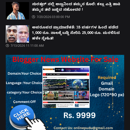
ಸುರತ್ಕಲ್ ನಲ್ಲಿ ಅಣ್ಣನಿಂದ ತಮ್ಮನ ಕೊಲೆ: ಕಲ್ಲು ಎತ್ತಿ ಹಾಕಿ
ತಮ್ಮನ ತಲೆ ಜಜ್ಜಿದ ಸಹೋದರ !
7/20/2026 03:00:00 PM
ಅಪರೂಪದ ಪ್ರಾಮಾಣಿಕತೆ: 35 ವರ್ಷಗಳ ಹಿಂದೆ ಪಡೆದ
1,000 ರೂ. ಸಾಲಕ್ಕೆ ಬಡ್ಡಿ ಸೇರಿಸಿ 25,000 ರೂ. ಮರಳಿಸಿದ
ಹಳೇ ಸ್ನೇಹಿತ!
7/13/2026 11:11:00 AM