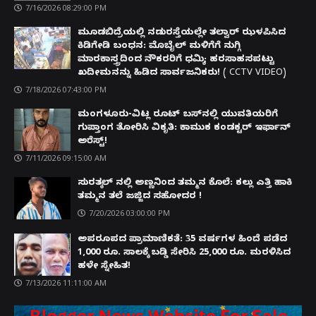
7/16/2026 08:29:00 PM
ಮೂಡಬಿದ್ರೆಯಲ್ಲಿ ನಡುರಸ್ತೆಯಲ್ಲೇ ತಲ್ವಾರ್ ಝಳಪಿಸಿದ
ಕಿಡಿಗೇಡಿ ಬಂಧನ: ಮೊಬೈಲ್ ಮಳಿಗೆಗೆ ನುಗ್ಗಿ
ಮಾರಕಾಸ್ತ್ರದಿಂದ ನೌಕರರಿಗೆ ಧಮ್ಕಿ; ಹರಸಾಹಸಪಟ್ಟು
ಖದೀಮನನ್ನು ಹಿಡಿದ ಸಾರ್ವಜನಿಕರು! ( CCTV VIDEO)
7/18/2026 07:43:00 PM
ಮಂಗಳೂರು-ವಿಟ್ಲ ರೂಟ್ ಬಸ್‌ನಲ್ಲಿ ಯುವತಿಯರಿಗೆ
ಗುಪ್ತಾಂಗ ತೋರಿಸಿ ವಿಕೃತಿ: ಕಾಮುಕ ಕಂಡಕ್ಟರ್ ಇರ್ಫಾನ್
ಅರೆಸ್ಟ್!
7/11/2026 09:15:00 AM
ಸುರತ್ಕಲ್ ನಲ್ಲಿ ಅಣ್ಣನಿಂದ ತಮ್ಮನ ಕೊಲೆ: ಕಲ್ಲು ಎತ್ತಿ ಹಾಕಿ
ತಮ್ಮನ ತಲೆ ಜಜ್ಜಿದ ಸಹೋದರ !
7/20/2026 03:00:00 PM
ಅಪರೂಪದ ಪ್ರಾಮಾಣಿಕತೆ: 35 ವರ್ಷಗಳ ಹಿಂದೆ ಪಡೆದ
1,000 ರೂ. ಸಾಲಕ್ಕೆ ಬಡ್ಡಿ ಸೇರಿಸಿ 25,000 ರೂ. ಮರಳಿಸಿದ
ಹಳೇ ಸ್ನೇಹಿತ!
7/13/2026 11:11:00 AM