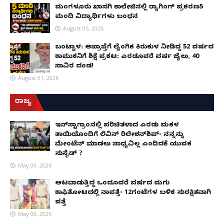
ಮಂಗಳೂರು ಖಾಸಗಿ ಕಾಲೇಜಿನಲ್ಲಿ ರ‌್ಯಾಗಿಂಗ್ ಪ್ರಕರಣ5
ಮಂದಿ ವಿದ್ಯಾರ್ಥಿಗಳು ಬಂಧನ
August 05, 2026
ಬಂಟ್ವಾಳ: ಅಪ್ರಾಪ್ತೆಗೆ ಲೈಂಗಿಕ ಕಿರುಕುಳ ನೀಡಿದ್ದ 52 ವರ್ಷದ
ಕಾಮುಕನಿಗೆ ಶಿಕ್ಷೆ ಪ್ರಕಟ: ಎರಡೂವರೆ ವರ್ಷ ಜೈಲು, ₹40
ಸಾವಿರ ದಂಡ!
August 01, 2026
ರಾಜ್ಯ
ಇನ್​ಸ್ಟಾಗ್ರಾಂನಲ್ಲಿ ಪರಿಚಿತಳಾದ ಎರಡು ಮಕ್ಕಳ
ತಾಯಿಯೊಂದಿಗೆ ಲಿವಿನ್ ರಿಲೇಶನ್​ಶಿಪ್- ನನ್ನನ್ನು
ಮೇಂಟೆನ್ ಮಾಡಲು ಸಾಧ್ಯವಿಲ್ಲ ಎಂದಿದಕ್ಕೆ ಯುವಕ
ಸುಸೈಡ್ ?
May 09, 2026
ಆಟವಾಡುತ್ತಿದ್ದ ಒಂದೂವರೆ ವರ್ಷದ ಮಗು
ಕಾಫಿತೋಟದಲ್ಲಿ ನಾಪತ್ತೆ- 12ಗಂಟೆಗಳ ಬಳಿಕ ಸುರಕ್ಷಿತವಾಗಿ
ಪತ್ತೆ
May 08, 2026