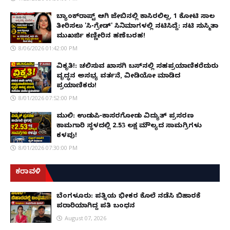
ಬ್ಯಾಂಕ್‌ರಾಪ್ಟ್‌ ಆಗಿ ಜೇಬಿನಲ್ಲಿ ಕಾಸಿರಲಿಲ್ಲ, ₹1 ಕೋಟಿ ಸಾಲ
ತೀರಿಸಲು 'ಸಿ-ಗ್ರೇಡ್' ಸಿನಿಮಾಗಳಲ್ಲಿ ನಟಿಸಿದ್ದೆ: ನಟಿ ಸುಸ್ಮಿತಾ
ಮುಖರ್ಜಿ ಕಣ್ಣೀರಿನ ಹಣೆಬರಹ!
8/06/2026 01:42:00 PM
ವಿಕೃತಿ!: ಚಲಿಸುವ ಖಾಸಗಿ ಬಸ್‌ನಲ್ಲಿ ಸಹಪ್ರಯಾಣಿಕರೆದುರು
ವೃದ್ಧನ ಅಸಭ್ಯ ವರ್ತನೆ, ವೀಡಿಯೋ ಮಾಡಿದ
ಪ್ರಯಾಣಿಕರು!
8/01/2026 07:52:00 PM
ಮುಲ್ಕಿ: ಉಡುಪಿ-ಕಾಸರಗೋಡು ವಿದ್ಯುತ್ ಪ್ರಸರಣ
ಕಾಮಗಾರಿ ಸ್ಥಳದಲ್ಲಿ ₹2.53 ಲಕ್ಷ ಮೌಲ್ಯದ ಸಾಮಗ್ರಿಗಳು
ಕಳವು!
8/01/2026 07:30:00 PM
ಕರಾವಳಿ
ಬೆಂಗಳೂರು: ಪತ್ನಿಯ ಭೀಕರ ಕೊಲೆ ನಡೆಸಿ ಬಿಹಾರಕ್ಕೆ
ಪರಾರಿಯಾಗಿದ್ದ ಪತಿ ಬಂಧನ
August 07, 2026