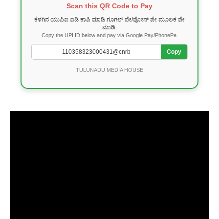
Scan this QR Code to Pay
ಕೆಳಗಿನ ಯುಪಿಐ ಐಡಿ ಕಾಪಿ ಮಾಡಿ ಗೂಗಲ್ ಪೇ/ಫೋನ್ ಪೇ ಮೂಲಕ ಪೇ
ಮಾಡಿ.
Copy the UPI ID below and pay via Google Pay/PhonePe.
Copy
TULUNADU MEDIA HOUSE