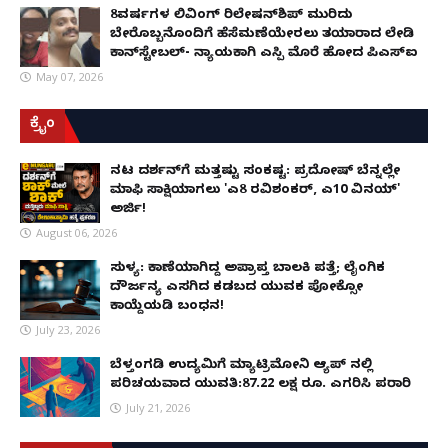
8ವರ್ಷಗಳ ಲಿವಿಂಗ್‌ ರಿಲೇಷನ್‌ಶಿಪ್ ಮುರಿದು
ಬೇರೊಬ್ಬನೊಂದಿಗೆ ಹೆಸೆಮಣೆಯೇರಲು ತಯಾರಾದ ಲೇಡಿ
ಕಾನ್‌ಸ್ಟೇಬಲ್- ನ್ಯಾಯಕ್ಕಾಗಿ ಎಸ್ಪಿ ಮೊರೆ ಹೋದ ಪಿಎಸ್ಐ
May 07, 2026
ಕ್ರೈಂ
ನಟ ದರ್ಶನ್‌ಗೆ ಮತ್ತಷ್ಟು ಸಂಕಷ್ಟ: ಪ್ರದೋಷ್ ಬೆನ್ನಲ್ಲೇ
ಮಾಫಿ ಸಾಕ್ಷಿಯಾಗಲು 'ಎ8 ರವಿಶಂಕರ್, ಎ10 ವಿನಯ್'
ಅರ್ಜಿ!
August 06, 2026
ಸುಳ್ಯ: ಕಾಣೆಯಾಗಿದ್ದ ಅಪ್ರಾಪ್ತ ಬಾಲಕಿ ಪತ್ತೆ; ಲೈಂಗಿಕ
ದೌರ್ಜನ್ಯ ಎಸಗಿದ ಕಡಬದ ಯುವಕ ಪೋಕ್ಸೋ
ಕಾಯ್ದೆಯಡಿ ಬಂಧನ!
July 23, 2026
ಬೆಳ್ತಂಗಡಿ ಉದ್ಯಮಿಗೆ ಮ್ಯಾಟ್ರಿಮೋನಿ ಆ್ಯಪ್ ನಲ್ಲಿ
ಪರಿಚಯವಾದ ಯುವತಿ:87.22 ಲಕ್ಷ ರೂ. ಎಗರಿಸಿ ಪರಾರಿ
July 21, 2026