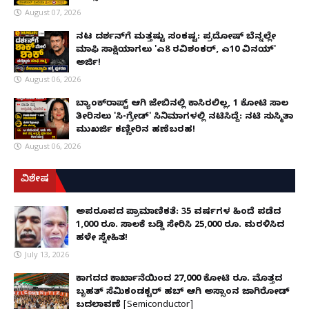
August 07, 2026
ನಟ ದರ್ಶನ್‌ಗೆ ಮತ್ತಷ್ಟು ಸಂಕಷ್ಟ: ಪ್ರದೋಷ್ ಬೆನ್ನಲ್ಲೇ
ಮಾಫಿ ಸಾಕ್ಷಿಯಾಗಲು 'ಎ8 ರವಿಶಂಕರ್, ಎ10 ವಿನಯ್'
ಅರ್ಜಿ!
August 06, 2026
ಬ್ಯಾಂಕ್‌ರಾಪ್ಟ್‌ ಆಗಿ ಜೇಬಿನಲ್ಲಿ ಕಾಸಿರಲಿಲ್ಲ, ₹1 ಕೋಟಿ ಸಾಲ
ತೀರಿಸಲು 'ಸಿ-ಗ್ರೇಡ್' ಸಿನಿಮಾಗಳಲ್ಲಿ ನಟಿಸಿದ್ದೆ: ನಟಿ ಸುಸ್ಮಿತಾ
ಮುಖರ್ಜಿ ಕಣ್ಣೀರಿನ ಹಣೆಬರಹ!
August 06, 2026
ವಿಶೇಷ
ಅಪರೂಪದ ಪ್ರಾಮಾಣಿಕತೆ: 35 ವರ್ಷಗಳ ಹಿಂದೆ ಪಡೆದ
1,000 ರೂ. ಸಾಲಕ್ಕೆ ಬಡ್ಡಿ ಸೇರಿಸಿ 25,000 ರೂ. ಮರಳಿಸಿದ
ಹಳೇ ಸ್ನೇಹಿತ!
July 13, 2026
ಕಾಗದದ ಕಾರ್ಖಾನೆಯಿಂದ 27,000 ಕೋಟಿ ರೂ. ಮೊತ್ತದ
ಬೃಹತ್ ಸೆಮಿಕಂಡಕ್ಟರ್ ಹಬ್ ಆಗಿ ಅಸ್ಸಾಂನ ಜಾಗಿರೋಡ್
ಬದಲಾವಣೆ [Semiconductor]