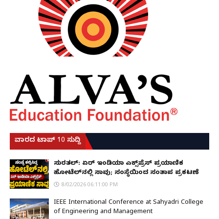
ವಾರದ ಟಾಪ್ 10 ಸುದ್ದಿ
ಸುರತ್ಕಲ್: ಏರ್ ಇಂಡಿಯಾ ಎಕ್ಸ್‌ಪ್ರೆಸ್ ಪ್ರಯಾಣಿಕ
ಹೋಟೆಲ್‌ನಲ್ಲಿ ಸಾವು; ಸಂಸ್ಥೆಯಿಂದ ಸಂತಾಪ ಪ್ರಕಟಣೆ
8/02/2026 06:11:00 PM
IEEE International Conference at Sahyadri College
of Engineering and Management