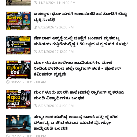
11/21/2024 11:14:00 PM
ಬಂಟ್ವಾಳ: ಧೋ ಮಳೆಗೆ ಕಾಲುಸಂಕದಿಂದ ತೋಡಿಗೆ ಬಿದ್ದು
ವ್ಯಕ್ತಿ ನಾಪತ್ತೆ!
8/02/2026 12:36:00 PM
ವೆನ್‌ಲಾಕ್ ಆಸ್ಪತ್ರೆಯಲ್ಲಿ ಚಿಕಿತ್ಸೆಗೆ ಬಂದಾಗ ಮೃತಪಟ್ಟ
ಮಹಿಳೆಯ ಕುತ್ತಿಗೆಯಲ್ಲಿದ್ದ ₹1.50 ಲಕ್ಷದ ಚಿನ್ನದ ಸರ ಕಳವು!
8/01/2026 07:12:00 PM
ಮಂಗಳೂರು: ಕಾಲೇಜು ಜೂನಿಯರ್‌ಗಳ ಮೇಲೆ
ಸೀನಿಯರ್‌ಗಳಿಂದ ಹಲ್ಲೆ; ರ‌್ಯಾಗಿಂಗ್ ಶಂಕೆ – ಪೊಲೀಸ್
ಕಮಿಷನರ್ ಸ್ಪಷ್ಟನೆ!
8/05/2026 09:17:00 AM
ಮಂಗಳೂರು ಖಾಸಗಿ ಕಾಲೇಜಿನಲ್ಲಿ ರ‌್ಯಾಗಿಂಗ್ ಪ್ರಕರಣ5
ಮಂದಿ ವಿದ್ಯಾರ್ಥಿಗಳು ಬಂಧನ
8/05/2026 10:41:00 PM
ಸುಳ್ಯ: ಕಾಣೆಯಾಗಿದ್ದ ಅಪ್ರಾಪ್ತ ಬಾಲಕಿ ಪತ್ತೆ; ಲೈಂಗಿಕ
ದೌರ್ಜನ್ಯ ಎಸಗಿದ ಕಡಬದ ಯುವಕ ಪೋಕ್ಸೋ
ಕಾಯ್ದೆಯಡಿ ಬಂಧನ!
7/23/2026 09:30:00 PM