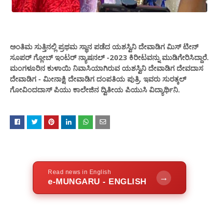
ಅಂತಿಮ ಸುತ್ತಿನಲ್ಲಿ ಪ್ರಥಮ ಸ್ಥಾನ ಪಡೆದ ಯಶಸ್ವಿನಿ ದೇವಾಡಿಗ ಮಿಸ್ ಟೀನ್
ಸೂಪರ್ ಗ್ಲೋಬ್ ಇಂಟರ್ ನ್ಯಾಷನಲ್ -2023 ಕಿರೀಟವನ್ನು ಮುಡಿಗೇರಿಸಿದ್ದಾರೆ.
ಮಂಗಳೂರಿನ ಕುಳಾಯಿ ನಿವಾಸಿಯಾಗಿರುವ ಯಶಸ್ವಿನಿ ದೇವಾಡಿಗ ದೇವದಾಸ
ದೇವಾಡಿಗ - ಮೀನಾಕ್ಷಿ ದೇವಾಡಿಗ ದಂಪತಿಯ ಪುತ್ರಿ. ಇವರು ಸುರತ್ಕಲ್
ಗೋವಿಂದದಾಸ್ ಪಿಯು ಕಾಲೇಜಿನ ದ್ವಿತೀಯ ಪಿಯುಸಿ ವಿದ್ಯಾರ್ಥಿನಿ.
Read news in English
→
e-MUNGARU - ENGLISH