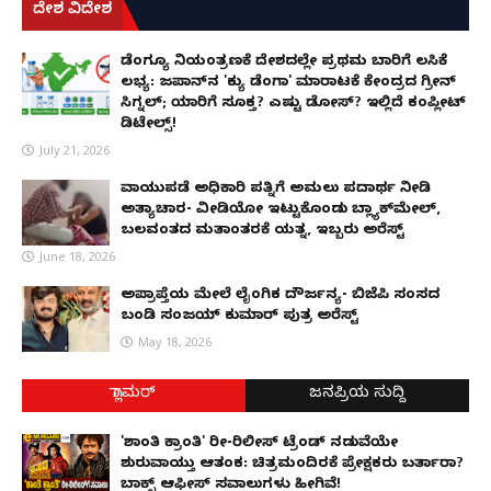
ದೇಶ ವಿದೇಶ
ಡೆಂಗ್ಯೂ ನಿಯಂತ್ರಣಕ್ಕೆ ದೇಶದಲ್ಲೇ ಪ್ರಥಮ ಬಾರಿಗೆ ಲಸಿಕೆ
ಲಭ್ಯ: ಜಪಾನ್‌ನ 'ಕ್ಯು ಡೆಂಗಾ' ಮಾರಾಟಕ್ಕೆ ಕೇಂದ್ರದ ಗ್ರೀನ್
ಸಿಗ್ನಲ್; ಯಾರಿಗೆ ಸೂಕ್ತ? ಎಷ್ಟು ಡೋಸ್? ಇಲ್ಲಿದೆ ಕಂಪ್ಲೀಟ್
ಡಿಟೇಲ್ಸ್!
July 21, 2026
ವಾಯುಪಡೆ ಅಧಿಕಾರಿ ಪತ್ನಿಗೆ ಅಮಲು ಪದಾರ್ಥ ನೀಡಿ
ಅತ್ಯಾಚಾರ- ವೀಡಿಯೋ ಇಟ್ಟುಕೊಂಡು ಬ್ಲ್ಯಾಕ್‌ಮೇಲ್,
ಬಲವಂತದ ಮತಾಂತರಕ್ಕೆ ಯತ್ನ, ಇಬ್ಬರು ಅರೆಸ್ಟ್
June 18, 2026
ಅಪ್ರಾಪ್ತೆಯ ಮೇಲೆ ಲೈಂಗಿಕ ದೌರ್ಜನ್ಯ- ಬಿಜೆಪಿ ಸಂಸದ
ಬಂಡಿ ಸಂಜಯ್ ಕುಮಾರ್ ಪುತ್ರ ಅರೆಸ್ಟ್
May 18, 2026
ಗ್ಲಾಮರ್
ಜನಪ್ರಿಯ ಸುದ್ದಿ
'ಶಾಂತಿ ಕ್ರಾಂತಿ' ರೀ-ರಿಲೀಸ್ ಟ್ರೆಂಡ್ ನಡುವೆಯೇ
ಶುರುವಾಯ್ತು ಆತಂಕ: ಚಿತ್ರಮಂದಿರಕ್ಕೆ ಪ್ರೇಕ್ಷಕರು ಬರ್ತಾರಾ?
ಬಾಕ್ಸ್ ಆಫೀಸ್ ಸವಾಲುಗಳು ಹೀಗಿವೆ!