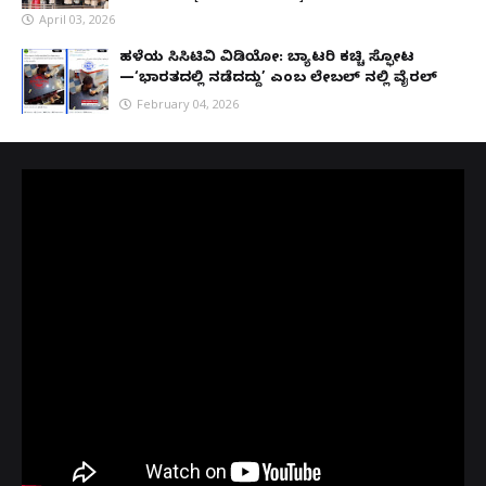
April 03, 2026
ಹಳೆಯ ಸಿಸಿಟಿವಿ ವಿಡಿಯೋ: ಬ್ಯಾಟರಿ ಕಚ್ಚಿ ಸ್ಫೋಟ
—‘ಭಾರತದಲ್ಲಿ ನಡೆದದ್ದು’ ಎಂಬ ಲೇಬಲ್ ನಲ್ಲಿ ವೈರಲ್
February 04, 2026