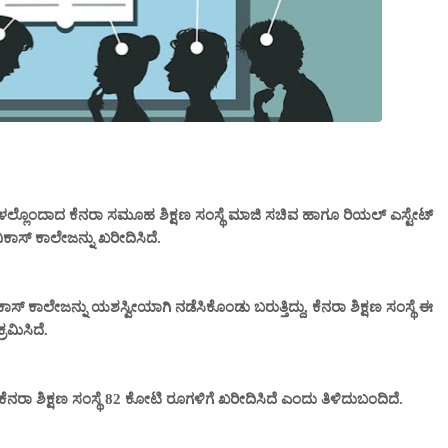
್ಥೆಗಳಲ್ಲೊಂದಾದ ಕೆನರಾ ಸಮೂಹ ಶಿಕ್ಷಣ ಸಂಸ್ಥೆ ಮಾಜಿ ಸಚಿವ ಹಾಗೂ ರಿಯಲ್ ಎಸ್ಟೇಟ್
ವಿಕಾಸ್‌ ಕಾಲೇಜನ್ನು ಖರೀದಿಸಿದೆ.
ಕಾಸ್ ಕಾಲೇಜನ್ನು ಯಶಸ್ವೀಯಾಗಿ ನಡೆಸಿಕೊಂಡು ಬರುತ್ತಿದ್ದು, ಕೆನರಾ ಶಿಕ್ಷಣ ಸಂಸ್ಥೆ ಈ
ರಮಿಸಿದೆ.
ನು ಕೆನರಾ ಶಿಕ್ಷಣ ಸಂಸ್ಥೆ 82 ಕೋಟಿ ರೂಗಳಿಗೆ ಖರೀದಿಸಿದೆ ಎಂದು ತಿಳಿದುಬಂದಿದೆ.