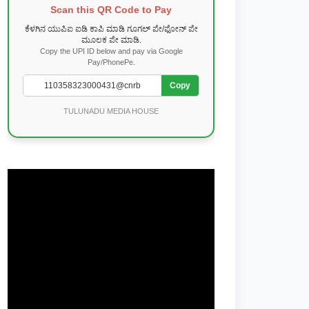
Scan this QR Code to Pay
ಕೆಳಗಿನ ಯುಪಿಐ ಐಡಿ ಕಾಪಿ ಮಾಡಿ ಗೂಗಲ್ ಪೇ/ಫೋನ್ ಪೇ
ಮೂಲಕ ಪೇ ಮಾಡಿ.
Copy the UPI ID below and pay via Google
Pay/PhonePe.
Copy
TULUNADU MEDIA HOUSE