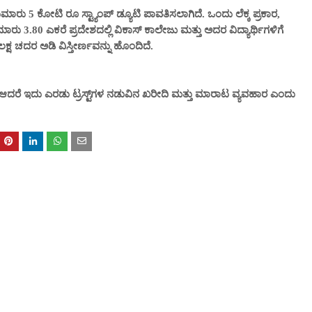
ಾರು 5 ಕೋಟಿ ರೂ ಸ್ಟ್ಯಾಂಪ್ ಡ್ಯೂಟಿ ಪಾವತಿಸಲಾಗಿದೆ. ಒಂದು ಲೆಕ್ಕ ಪ್ರಕಾರ,
ಮಾರು 3.80 ಎಕರೆ ಪ್ರದೇಶದಲ್ಲಿ ವಿಕಾಸ್ ಕಾಲೇಜು ಮತ್ತು ಅದರ ವಿದ್ಯಾರ್ಥಿಗಳಿಗೆ
್ಷ ಚದರ ಅಡಿ ವಿಸ್ತೀರ್ಣವನ್ನು ಹೊಂದಿದೆ.
ಆದರೆ ಇದು ಎರಡು ಟ್ರಸ್ಟ್‌ಗಳ ನಡುವಿನ ಖರೀದಿ ಮತ್ತು ಮಾರಾಟ ವ್ಯವಹಾರ ಎಂದು