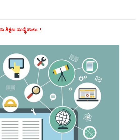
ಶಿಕ್ಷಣ ಸಂಸ್ಥೆ ಪಾಲು..!