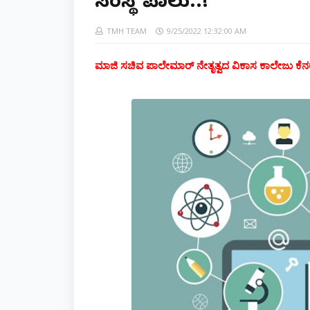
ಸಂಸ್ಥೆ ಪಾಲು..!
TMH TEAM
9/25/2022 12:32:00 AM
ಮಾಜಿ ಸಚಿವ ಪಾಲೇಮಾರ್‌ ನೇತೃತ್ವದ ವಿಕಾಸ ಕಾಲೇಜು ಕೆನರಾ 