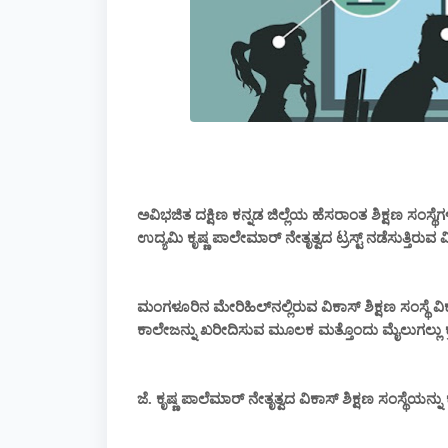
ಅವಿಭಜಿತ ದಕ್ಷಿಣ ಕನ್ನಡ ಜಿಲ್ಲೆಯ ಹೆಸರಾಂತ ಶಿಕ್ಷಣ ಸಂಸ
ಉದ್ಯಮಿ ಕೃಷ್ಣ ಪಾಲೇಮಾರ್ ನೇತೃತ್ವದ ಟ್ರಸ್ಟ್ ನಡೆಸುತ್ತಿರುವ 
ಮಂಗಳೂರಿನ ಮೇರಿಹಿಲ್‌ನಲ್ಲಿರುವ ವಿಕಾಸ್ ಶಿಕ್ಷಣ ಸಂಸ್ಥೆ ವಿ
ಕಾಲೇಜನ್ನು ಖರೀದಿಸುವ ಮೂಲಕ ಮತ್ತೊಂದು ಮೈಲುಗಲ್ಲು ಕ್
ಜೆ. ಕೃಷ್ಣ ಪಾಲೆಮಾರ್ ನೇತೃತ್ವದ ವಿಕಾಸ್ ಶಿಕ್ಷಣ ಸಂಸ್ಥೆಯನ್