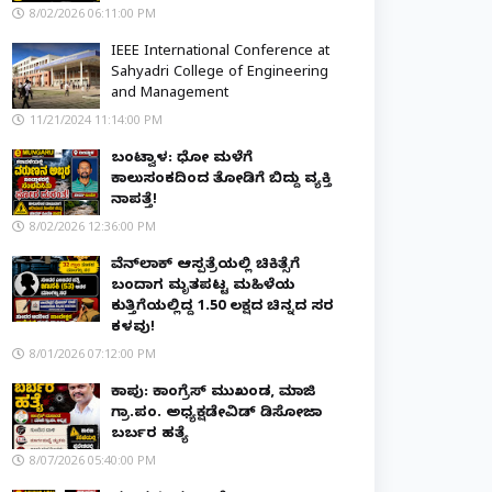
8/02/2026 06:11:00 PM
IEEE International Conference at
Sahyadri College of Engineering
and Management
11/21/2024 11:14:00 PM
ಬಂಟ್ವಾಳ: ಧೋ ಮಳೆಗೆ
ಕಾಲುಸಂಕದಿಂದ ತೋಡಿಗೆ ಬಿದ್ದು ವ್ಯಕ್ತಿ
ನಾಪತ್ತೆ!
8/02/2026 12:36:00 PM
ವೆನ್‌ಲಾಕ್ ಆಸ್ಪತ್ರೆಯಲ್ಲಿ ಚಿಕಿತ್ಸೆಗೆ
ಬಂದಾಗ ಮೃತಪಟ್ಟ ಮಹಿಳೆಯ
ಕುತ್ತಿಗೆಯಲ್ಲಿದ್ದ ₹1.50 ಲಕ್ಷದ ಚಿನ್ನದ ಸರ
ಕಳವು!
8/01/2026 07:12:00 PM
ಕಾಪು: ಕಾಂಗ್ರೆಸ್ ಮುಖಂಡ, ಮಾಜಿ
ಗ್ರಾ.ಪಂ. ಅಧ್ಯಕ್ಷಡೇವಿಡ್ ಡಿಸೋಜಾ
ಬರ್ಬರ ಹತ್ಯೆ
8/07/2026 05:40:00 PM