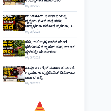
ಉದ್ಯೋಗದ ಹೊಸ ದಾರಿ
07/08/2026
ಮಂಗಳೂರು: ಕೊಣಾಜೆಯಲ್ಲಿ
ವೃದ್ಧೆಯ ಮೇಲೆ ಹಲ್ಲೆ ನಡೆಸಿ
ಚಿನ್ನಾಭರಣ ದರೋಡೆ ಪ್ರಕರಣ; 3
ದಿನಗಳಲ್ಲೇ ಆರೋಪಿಗಳ ಸೆರೆ!
07/08/2026
ಹೆಬ್ರಿ: ಚಲಿಸುತ್ತಿದ್ದ ಕಾರಿನ ಮೇಲೆ
ಧರೆಗುರುಳಿದ ಬೃಹತ್ ಮರ; ಚಾಲಕ
ಸ್ಥಳದಲ್ಲೇ ದುರ್ಮರಣ!
07/08/2026
ಕಾಪು: ಕಾಂಗ್ರೆಸ್ ಮುಖಂಡ, ಮಾಜಿ
ಗ್ರಾ.ಪಂ. ಅಧ್ಯಕ್ಷಡೇವಿಡ್ ಡಿಸೋಜಾ
ಬರ್ಬರ ಹತ್ಯೆ
07/08/2026