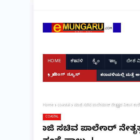
HOME
ಕರಾವಳಿ
ಕ್ರೈಂ
ರಾಜ್ಯ
ದೇಶ ವ
ಬ್ರೇಕಿಂಗ್ ನ್ಯೂಸ್
ಕರಾವಳಿಯಲ್ಲಿ ಮತ್ತೆ 
Home
coastal
ಮಾಜಿ ಸಚಿವ ಪಾಲೇಮಾರ್‌ ನೇತೃತ್ವದ ವಿಕಾಸ ಕಾಲೇಜು
COASTAL
ಮಾಜಿ ಸಚಿವ ಪಾಲೇಮಾರ್‌ ನೇತೃ