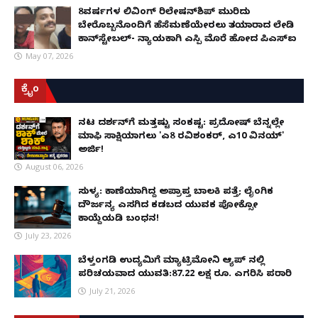
8ವರ್ಷಗಳ ಲಿವಿಂಗ್‌ ರಿಲೇಷನ್‌ಶಿಪ್ ಮುರಿದು
ಬೇರೊಬ್ಬನೊಂದಿಗೆ ಹೆಸೆಮಣೆಯೇರಲು ತಯಾರಾದ ಲೇಡಿ
ಕಾನ್‌ಸ್ಟೇಬಲ್- ನ್ಯಾಯಕ್ಕಾಗಿ ಎಸ್ಪಿ ಮೊರೆ ಹೋದ ಪಿಎಸ್ಐ
May 07, 2026
ಕ್ರೈಂ
ನಟ ದರ್ಶನ್‌ಗೆ ಮತ್ತಷ್ಟು ಸಂಕಷ್ಟ: ಪ್ರದೋಷ್ ಬೆನ್ನಲ್ಲೇ
ಮಾಫಿ ಸಾಕ್ಷಿಯಾಗಲು 'ಎ8 ರವಿಶಂಕರ್, ಎ10 ವಿನಯ್'
ಅರ್ಜಿ!
August 06, 2026
ಸುಳ್ಯ: ಕಾಣೆಯಾಗಿದ್ದ ಅಪ್ರಾಪ್ತ ಬಾಲಕಿ ಪತ್ತೆ; ಲೈಂಗಿಕ
ದೌರ್ಜನ್ಯ ಎಸಗಿದ ಕಡಬದ ಯುವಕ ಪೋಕ್ಸೋ
ಕಾಯ್ದೆಯಡಿ ಬಂಧನ!
July 23, 2026
ಬೆಳ್ತಂಗಡಿ ಉದ್ಯಮಿಗೆ ಮ್ಯಾಟ್ರಿಮೋನಿ ಆ್ಯಪ್ ನಲ್ಲಿ
ಪರಿಚಯವಾದ ಯುವತಿ:87.22 ಲಕ್ಷ ರೂ. ಎಗರಿಸಿ ಪರಾರಿ
July 21, 2026