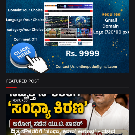
FEATURED POST
FEATURED
ನಿವೃತ್ತ ನೌಕರರಿಗೆ 'ಸಂಧ್ಯಾ ಕಿರಣ' ಆರಂಭ' – ಸಚಿವ