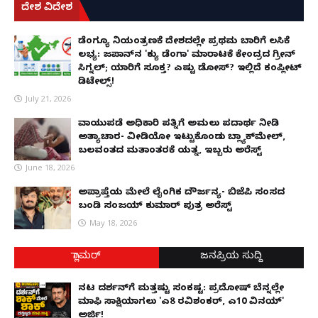
ದೇಶ ವಿದೇಶ
ಡೆಂಗ್ಯೂ ನಿಯಂತ್ರಣಕ್ಕೆ ದೇಶದಲ್ಲೇ ಪ್ರಥಮ ಬಾರಿಗೆ ಲಸಿಕೆ
ಲಭ್ಯ: ಜಪಾನ್‌ನ 'ಕ್ಯು ಡೆಂಗಾ' ಮಾರಾಟಕ್ಕೆ ಕೇಂದ್ರದ ಗ್ರೀನ್
ಸಿಗ್ನಲ್; ಯಾರಿಗೆ ಸೂಕ್ತ? ಎಷ್ಟು ಡೋಸ್? ಇಲ್ಲಿದೆ ಕಂಪ್ಲೀಟ್
ಡಿಟೇಲ್ಸ್!
July 21, 2026
ವಾಯುಪಡೆ ಅಧಿಕಾರಿ ಪತ್ನಿಗೆ ಅಮಲು ಪದಾರ್ಥ ನೀಡಿ
ಅತ್ಯಾಚಾರ- ವೀಡಿಯೋ ಇಟ್ಟುಕೊಂಡು ಬ್ಲ್ಯಾಕ್‌ಮೇಲ್,
ಬಲವಂತದ ಮತಾಂತರಕ್ಕೆ ಯತ್ನ, ಇಬ್ಬರು ಅರೆಸ್ಟ್
June 18, 2026
ಅಪ್ರಾಪ್ತೆಯ ಮೇಲೆ ಲೈಂಗಿಕ ದೌರ್ಜನ್ಯ- ಬಿಜೆಪಿ ಸಂಸದ
ಬಂಡಿ ಸಂಜಯ್ ಕುಮಾರ್ ಪುತ್ರ ಅರೆಸ್ಟ್
May 18, 2026
ಗ್ಲಾಮರ್
ಜನಪ್ರಿಯ ಸುದ್ದಿ
ನಟ ದರ್ಶನ್‌ಗೆ ಮತ್ತಷ್ಟು ಸಂಕಷ್ಟ: ಪ್ರದೋಷ್ ಬೆನ್ನಲ್ಲೇ
ಮಾಫಿ ಸಾಕ್ಷಿಯಾಗಲು 'ಎ8 ರವಿಶಂಕರ್, ಎ10 ವಿನಯ್'
ಅರ್ಜಿ!