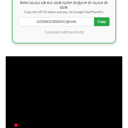
ಕೆಳಗಿನ ಯುಪಿಐ ಐಡಿ ಕಾಪಿ ಮಾಡಿ ಗೂಗಲ್ ಪೇ/ಫೋನ್ ಪೇ ಮೂಲಕ ಪೇ
ಮಾಡಿ.
Copy the UPI ID below and pay via Google Pay/PhonePe.
Copy
TULUNADU MEDIA HOUSE