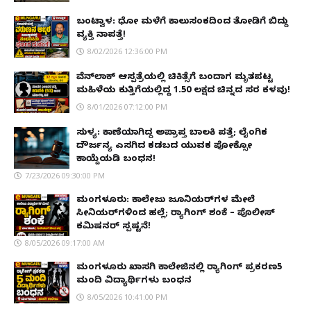
ಬಂಟ್ವಾಳ: ಧೋ ಮಳೆಗೆ ಕಾಲುಸಂಕದಿಂದ ತೋಡಿಗೆ ಬಿದ್ದು
ವ್ಯಕ್ತಿ ನಾಪತ್ತೆ!
8/02/2026 12:36:00 PM
ವೆನ್‌ಲಾಕ್ ಆಸ್ಪತ್ರೆಯಲ್ಲಿ ಚಿಕಿತ್ಸೆಗೆ ಬಂದಾಗ ಮೃತಪಟ್ಟ
ಮಹಿಳೆಯ ಕುತ್ತಿಗೆಯಲ್ಲಿದ್ದ ₹1.50 ಲಕ್ಷದ ಚಿನ್ನದ ಸರ ಕಳವು!
8/01/2026 07:12:00 PM
ಸುಳ್ಯ: ಕಾಣೆಯಾಗಿದ್ದ ಅಪ್ರಾಪ್ತ ಬಾಲಕಿ ಪತ್ತೆ; ಲೈಂಗಿಕ
ದೌರ್ಜನ್ಯ ಎಸಗಿದ ಕಡಬದ ಯುವಕ ಪೋಕ್ಸೋ
ಕಾಯ್ದೆಯಡಿ ಬಂಧನ!
7/23/2026 09:30:00 PM
ಮಂಗಳೂರು: ಕಾಲೇಜು ಜೂನಿಯರ್‌ಗಳ ಮೇಲೆ
ಸೀನಿಯರ್‌ಗಳಿಂದ ಹಲ್ಲೆ; ರ‌್ಯಾಗಿಂಗ್ ಶಂಕೆ – ಪೊಲೀಸ್
ಕಮಿಷನರ್ ಸ್ಪಷ್ಟನೆ!
8/05/2026 09:17:00 AM
ಮಂಗಳೂರು ಖಾಸಗಿ ಕಾಲೇಜಿನಲ್ಲಿ ರ‌್ಯಾಗಿಂಗ್ ಪ್ರಕರಣ5
ಮಂದಿ ವಿದ್ಯಾರ್ಥಿಗಳು ಬಂಧನ
8/05/2026 10:41:00 PM