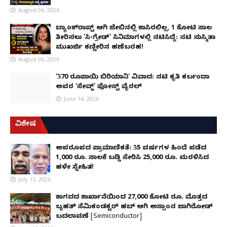
August 06, 2026
ಬ್ಯಾಂಕ್‌ರಾಪ್ಟ್‌ ಆಗಿ ಜೇಬಿನಲ್ಲಿ ಕಾಸಿರಲಿಲ್ಲ, ₹1 ಕೋಟಿ ಸಾಲ
ತೀರಿಸಲು 'ಸಿ-ಗ್ರೇಡ್' ಸಿನಿಮಾಗಳಲ್ಲಿ ನಟಿಸಿದ್ದೆ: ನಟಿ ಸುಸ್ಮಿತಾ
ಮುಖರ್ಜಿ ಕಣ್ಣೀರಿನ ಹಣೆಬರಹ!
August 06, 2026
'370 ರೂಪಾಯಿ ಬಿರಿಯಾನಿ' ವಿವಾದ: ನಟಿ ಕೃತಿ ಕರ್ಬಂದಾ
ಅವರ 'ಸೇವ್ಜ್' ಪೋಸ್ಟ್ ವೈರಲ್
June 14, 2026
ವಿಶೇಷ
ಅಪರೂಪದ ಪ್ರಾಮಾಣಿಕತೆ: 35 ವರ್ಷಗಳ ಹಿಂದೆ ಪಡೆದ
1,000 ರೂ. ಸಾಲಕ್ಕೆ ಬಡ್ಡಿ ಸೇರಿಸಿ 25,000 ರೂ. ಮರಳಿಸಿದ
ಹಳೇ ಸ್ನೇಹಿತ!
July 13, 2026
ಕಾಗದದ ಕಾರ್ಖಾನೆಯಿಂದ 27,000 ಕೋಟಿ ರೂ. ಮೊತ್ತದ
ಬೃಹತ್ ಸೆಮಿಕಂಡಕ್ಟರ್ ಹಬ್ ಆಗಿ ಅಸ್ಸಾಂನ ಜಾಗಿರೋಡ್
ಬದಲಾವಣೆ [Semiconductor]