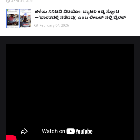
April 03, 2026
ಹಳೆಯ ಸಿಸಿಟಿವಿ ವಿಡಿಯೋ: ಬ್ಯಾಟರಿ ಕಚ್ಚಿ ಸ್ಫೋಟ
—‘ಭಾರತದಲ್ಲಿ ನಡೆದದ್ದು’ ಎಂಬ ಲೇಬಲ್ ನಲ್ಲಿ ವೈರಲ್
February 04, 2026