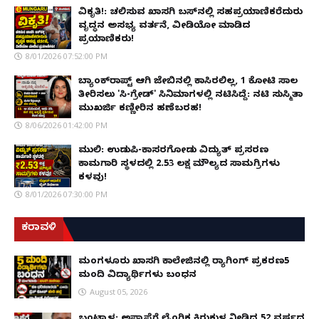
ವಿಕೃತಿ!: ಚಲಿಸುವ ಖಾಸಗಿ ಬಸ್‌ನಲ್ಲಿ ಸಹಪ್ರಯಾಣಿಕರೆದುರು
ವೃದ್ಧನ ಅಸಭ್ಯ ವರ್ತನೆ, ವೀಡಿಯೋ ಮಾಡಿದ
ಪ್ರಯಾಣಿಕರು!
8/01/2026 07:52:00 PM
ಬ್ಯಾಂಕ್‌ರಾಪ್ಟ್‌ ಆಗಿ ಜೇಬಿನಲ್ಲಿ ಕಾಸಿರಲಿಲ್ಲ, ₹1 ಕೋಟಿ ಸಾಲ
ತೀರಿಸಲು 'ಸಿ-ಗ್ರೇಡ್' ಸಿನಿಮಾಗಳಲ್ಲಿ ನಟಿಸಿದ್ದೆ: ನಟಿ ಸುಸ್ಮಿತಾ
ಮುಖರ್ಜಿ ಕಣ್ಣೀರಿನ ಹಣೆಬರಹ!
8/06/2026 01:42:00 PM
ಮುಲ್ಕಿ: ಉಡುಪಿ-ಕಾಸರಗೋಡು ವಿದ್ಯುತ್ ಪ್ರಸರಣ
ಕಾಮಗಾರಿ ಸ್ಥಳದಲ್ಲಿ ₹2.53 ಲಕ್ಷ ಮೌಲ್ಯದ ಸಾಮಗ್ರಿಗಳು
ಕಳವು!
8/01/2026 07:30:00 PM
ಕರಾವಳಿ
ಮಂಗಳೂರು ಖಾಸಗಿ ಕಾಲೇಜಿನಲ್ಲಿ ರ‌್ಯಾಗಿಂಗ್ ಪ್ರಕರಣ5
ಮಂದಿ ವಿದ್ಯಾರ್ಥಿಗಳು ಬಂಧನ
August 05, 2026
ಬಂಟ್ವಾಳ: ಅಪ್ರಾಪ್ತೆಗೆ ಲೈಂಗಿಕ ಕಿರುಕುಳ ನೀಡಿದ್ದ 52 ವರ್ಷದ