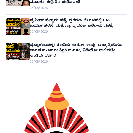
ಮುಖರ್ಜಿ ಕಣ್ಣೀರಿನ ಹಣೆಬರಹ!
06/08/2026
ಪ್ರವೀಣ್ ನೆಟ್ಟಾರು ಹತ್ಯೆ ಪ್ರಕರಣ: ಕೇರಳದಲ್ಲಿ NIA
ಕಾರ್ಯಾಚರಣೆ, ಮತ್ತೊಬ್ಬ ಪ್ರಮುಖ ಆರೋಪಿ ವಶಕ್ಕೆ!
06/08/2026
ವೃದ್ಧಾಶ್ರಮದಲ್ಲೇ ತಂದೆಯ ದಾರುಣ ಸಾವು: ಅಂತ್ಯಕ್ರಿಯೆಗೂ
ಬಾರದ ಮೂವರು ಶಿಕ್ಷಕಿ ಮಕಳು, ವಿಡಿಯೋ ಕಾಲಿನಲ್ಲೇ
ಅಂತಿಮ ದರ್ಶನ!
06/08/2026