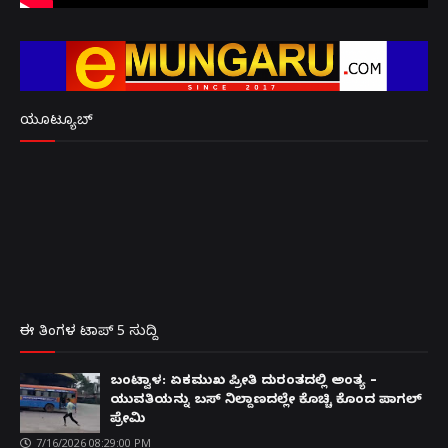
ಯೂಟ್ಯೂಬ್
ಈ ತಿಂಗಳ ಟಾಪ್ 5 ಸುದ್ದಿ
ಬಂಟ್ವಾಳ: ಏಕಮುಖ ಪ್ರೀತಿ ದುರಂತದಲ್ಲಿ ಅಂತ್ಯ –
ಯುವತಿಯನ್ನು ಬಸ್ ನಿಲ್ದಾಣದಲ್ಲೇ ಕೊಚ್ಚಿ ಕೊಂದ ಪಾಗಲ್
ಪ್ರೇಮಿ
7/16/2026 08:29:00 PM