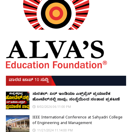
ವಾರದ ಟಾಪ್ 10 ಸುದ್ದಿ
ಸುರತ್ಕಲ್: ಏರ್ ಇಂಡಿಯಾ ಎಕ್ಸ್‌ಪ್ರೆಸ್ ಪ್ರಯಾಣಿಕ
ಹೋಟೆಲ್‌ನಲ್ಲಿ ಸಾವು; ಸಂಸ್ಥೆಯಿಂದ ಸಂತಾಪ ಪ್ರಕಟಣೆ
8/02/2026 06:11:00 PM
IEEE International Conference at Sahyadri College
of Engineering and Management
11/21/2024 11:14:00 PM