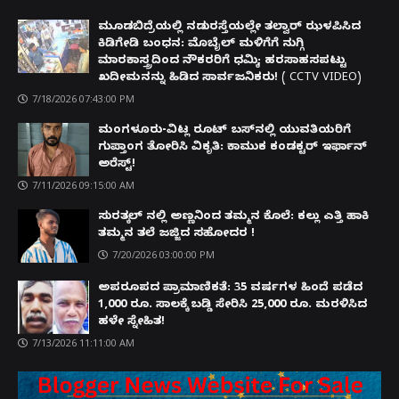
ಮೂಡಬಿದ್ರೆಯಲ್ಲಿ ನಡುರಸ್ತೆಯಲ್ಲೇ ತಲ್ವಾರ್ ಝಳಪಿಸಿದ
ಕಿಡಿಗೇಡಿ ಬಂಧನ: ಮೊಬೈಲ್ ಮಳಿಗೆಗೆ ನುಗ್ಗಿ
ಮಾರಕಾಸ್ತ್ರದಿಂದ ನೌಕರರಿಗೆ ಧಮ್ಕಿ; ಹರಸಾಹಸಪಟ್ಟು
ಖದೀಮನನ್ನು ಹಿಡಿದ ಸಾರ್ವಜನಿಕರು! ( CCTV VIDEO)
7/18/2026 07:43:00 PM
ಮಂಗಳೂರು-ವಿಟ್ಲ ರೂಟ್ ಬಸ್‌ನಲ್ಲಿ ಯುವತಿಯರಿಗೆ
ಗುಪ್ತಾಂಗ ತೋರಿಸಿ ವಿಕೃತಿ: ಕಾಮುಕ ಕಂಡಕ್ಟರ್ ಇರ್ಫಾನ್
ಅರೆಸ್ಟ್!
7/11/2026 09:15:00 AM
ಸುರತ್ಕಲ್ ನಲ್ಲಿ ಅಣ್ಣನಿಂದ ತಮ್ಮನ ಕೊಲೆ: ಕಲ್ಲು ಎತ್ತಿ ಹಾಕಿ
ತಮ್ಮನ ತಲೆ ಜಜ್ಜಿದ ಸಹೋದರ !
7/20/2026 03:00:00 PM
ಅಪರೂಪದ ಪ್ರಾಮಾಣಿಕತೆ: 35 ವರ್ಷಗಳ ಹಿಂದೆ ಪಡೆದ
1,000 ರೂ. ಸಾಲಕ್ಕೆ ಬಡ್ಡಿ ಸೇರಿಸಿ 25,000 ರೂ. ಮರಳಿಸಿದ
ಹಳೇ ಸ್ನೇಹಿತ!
7/13/2026 11:11:00 AM