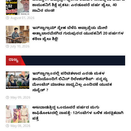
ಕಾಮುಕನಿಗೆ ಶಿಕ್ಷೆ ಪ್ರಕಟ: ಎರಡೂವರೆ ವರ್ಷ ಜೈಲು, ₹40
ಸಾವಿರ ದಂಡ!
August 01, 2026
ಇನ್‌ಸ್ಟಾಗ್ರಾಮ್ ಸ್ನೇಹ ಬೆಳೆಸಿ ಅಪ್ರಾಪ್ತೆಯ ಮೇಲೆ
ಅತ್ಯಾಚಾರವೆಸಗಿದ ಗುರುಪುರದ ಯುವಕನಿಗೆ 20 ವರ್ಷಗಳ
ಕಠಿಣ ಜೈಲು ಶಿಕ್ಷೆ!
July 10, 2026
ರಾಜ್ಯ
ಇನ್​ಸ್ಟಾಗ್ರಾಂನಲ್ಲಿ ಪರಿಚಿತಳಾದ ಎರಡು ಮಕ್ಕಳ
ತಾಯಿಯೊಂದಿಗೆ ಲಿವಿನ್ ರಿಲೇಶನ್​ಶಿಪ್- ನನ್ನನ್ನು
ಮೇಂಟೆನ್ ಮಾಡಲು ಸಾಧ್ಯವಿಲ್ಲ ಎಂದಿದಕ್ಕೆ ಯುವಕ
ಸುಸೈಡ್ ?
May 09, 2026
ಆಟವಾಡುತ್ತಿದ್ದ ಒಂದೂವರೆ ವರ್ಷದ ಮಗು
ಕಾಫಿತೋಟದಲ್ಲಿ ನಾಪತ್ತೆ- 12ಗಂಟೆಗಳ ಬಳಿಕ ಸುರಕ್ಷಿತವಾಗಿ
ಪತ್ತೆ
May 08, 2026