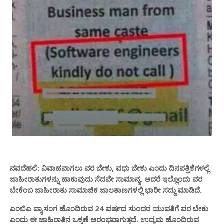
ನವದೆಹಲಿ: ವಿವಾಹವಾಗಲು ವರ ಬೇಕು, ವಧು ಬೇಕು ಎಂದು ದಿನಪತ್ರಿಕೆಗಳಲ್ಲಿ
ಜಾಹೀರಾತುಗಳನ್ನು ಹಾಕುವುದು ಸೆದವೇ ಸಾಮಾನ್ಯ. ಆದರೆ ಇಲ್ಲೊಂದು ವರ
ಬೇಕೆಂಬ ಜಾಹೀರಾತು ಸಾಮಾಜಿಕ ಜಾಲತಾಣಗಳಲ್ಲಿ ಭಾರೀ ಸದ್ದು ಮಾಡಿದೆ.
ಎಂಬಿಎ ವ್ಯಾಸಂಗ ಹೊಂದಿರುವ 24 ವರ್ಷದ ಸುಂದರ ಯುವತಿಗೆ ವರ ಬೇಕು
ಎಂದು ಈ ಜಾಹಿರಾತಿನ ಒಕ್ಕಣೆ ಆರಂಭವಾಗುತ್ತದೆ. ಉದ್ಯಮ ಹೊಂದಿರುವ