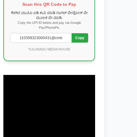
Scan this QR Code to Pay
ಕೆಳಗಿನ ಯುಪಿಐ ಐಡಿ ಕಾಪಿ ಮಾಡಿ ಗೂಗಲ್ ಪೇ/ಫೋನ್ ಪೇ
ಮೂಲಕ ಪೇ ಮಾಡಿ.
Copy the UPI ID below and pay via Google
Pay/PhonePe.
Copy
TULUNADU MEDIA HOUSE