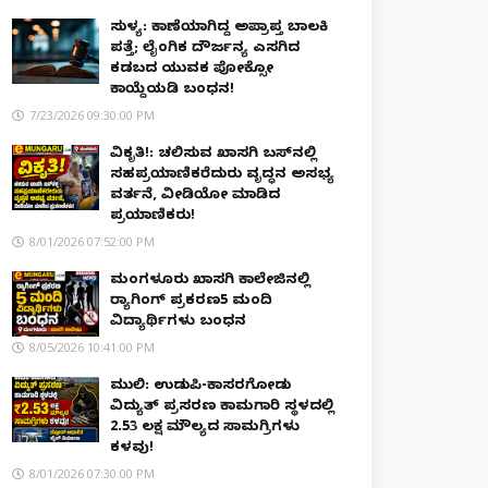
ಸುಳ್ಯ: ಕಾಣೆಯಾಗಿದ್ದ ಅಪ್ರಾಪ್ತ ಬಾಲಕಿ
ಪತ್ತೆ; ಲೈಂಗಿಕ ದೌರ್ಜನ್ಯ ಎಸಗಿದ
ಕಡಬದ ಯುವಕ ಪೋಕ್ಸೋ
ಕಾಯ್ದೆಯಡಿ ಬಂಧನ!
7/23/2026 09:30:00 PM
ವಿಕೃತಿ!: ಚಲಿಸುವ ಖಾಸಗಿ ಬಸ್‌ನಲ್ಲಿ
ಸಹಪ್ರಯಾಣಿಕರೆದುರು ವೃದ್ಧನ ಅಸಭ್ಯ
ವರ್ತನೆ, ವೀಡಿಯೋ ಮಾಡಿದ
ಪ್ರಯಾಣಿಕರು!
8/01/2026 07:52:00 PM
ಮಂಗಳೂರು ಖಾಸಗಿ ಕಾಲೇಜಿನಲ್ಲಿ
ರ‌್ಯಾಗಿಂಗ್ ಪ್ರಕರಣ5 ಮಂದಿ
ವಿದ್ಯಾರ್ಥಿಗಳು ಬಂಧನ
8/05/2026 10:41:00 PM
ಮುಲ್ಕಿ: ಉಡುಪಿ-ಕಾಸರಗೋಡು
ವಿದ್ಯುತ್ ಪ್ರಸರಣ ಕಾಮಗಾರಿ ಸ್ಥಳದಲ್ಲಿ
₹2.53 ಲಕ್ಷ ಮೌಲ್ಯದ ಸಾಮಗ್ರಿಗಳು
ಕಳವು!
8/01/2026 07:30:00 PM