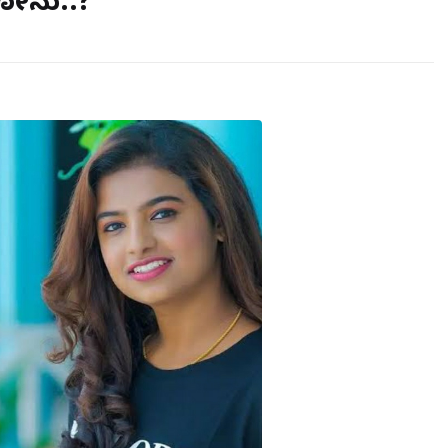
ಸೋನು..?