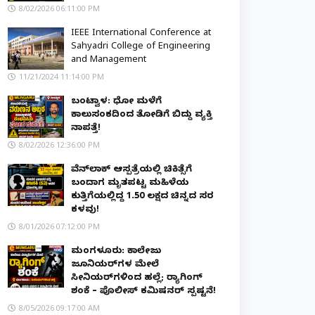
8/02/2026 06:11:00 PM
IEEE International Conference at
Sahyadri College of Engineering
and Management
11/21/2024 11:14:00 PM
ಬಂಟ್ವಾಳ: ಧೋ ಮಳೆಗೆ
ಕಾಲುಸಂಕದಿಂದ ತೋಡಿಗೆ ಬಿದ್ದು ವ್ಯಕ್ತಿ
ನಾಪತ್ತೆ!
8/02/2026 12:36:00 PM
ವೆನ್‌ಲಾಕ್ ಆಸ್ಪತ್ರೆಯಲ್ಲಿ ಚಿಕಿತ್ಸೆಗೆ
ಬಂದಾಗ ಮೃತಪಟ್ಟ ಮಹಿಳೆಯ
ಕುತ್ತಿಗೆಯಲ್ಲಿದ್ದ ₹1.50 ಲಕ್ಷದ ಚಿನ್ನದ ಸರ
ಕಳವು!
8/01/2026 07:12:00 PM
ಮಂಗಳೂರು: ಕಾಲೇಜು
ಜೂನಿಯರ್‌ಗಳ ಮೇಲೆ
ಸೀನಿಯರ್‌ಗಳಿಂದ ಹಲ್ಲೆ; ರ‌್ಯಾಗಿಂಗ್
ಶಂಕೆ – ಪೊಲೀಸ್ ಕಮಿಷನರ್ ಸ್ಪಷ್ಟನೆ!
8/05/2026 09:17:00 AM