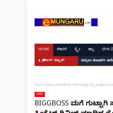
HOME
ಕರಾವಳಿ
ಕ್ರೈಂ
ರಾಜ್ಯ
ದೇಶ ವ
ಬ್ರೇಕಿಂಗ್ ನ್ಯೂಸ್
ಉಳ್ಳಾಲ: ಇನ್ಫೋಸಿಸ್
ಸುಪ್ರೀಂ ಕೋರ್ಟ್ 
Home
state
BIGGBOSS ಮನೆಗೆ ಗುಟ್ಟಾಗಿ ಸಪ್ಲೈ ಆಗುತ್ತಿದೆ ಆ ಒಂದ
STATE
BIGGBOSS ಮನೆಗೆ ಗುಟ್ಟಾಗಿ ಸ