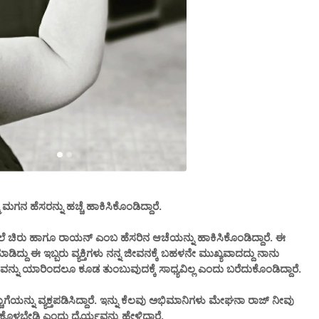
ಹೆಸರನ್ನು ಹಚ್ಚೆ ಹಾಕಿಸಿಕೊಂಡಿದ್ದಾರೆ.
ಲೆ ಚಿರು ಹಾಗೂ ರಾಯನ್ ಎಂಬ ಹೆಸರಿನ ಆಚೆಯನ್ನು ಹಾಕಿಸಿಕೊಂಡಿದ್ದಾರೆ. ಈ
್ದು ಈ ಇಬ್ಬರು ವ್ಯಕ್ತಿಗಳು ನನ್ನ ಜೀವನಕ್ಕೆ ಬಹಳನೇ ಮುಖ್ಯವಾದದ್ದು ನಾನು
ಥಾನವನ್ನು ಯಾರಿಂದಲೂ ಕೂಡ ತುಂಬುವುದಕ್ಕೆ ಸಾಧ್ಯವಿಲ್ಲ ಎಂದು ಬರೆದುಕೊಂಡಿದ್ದಾರೆ.
ೆಯನ್ನು ವ್ಯಕ್ತಪಡಿಸಿದ್ದಾರೆ. ಇನ್ನು ಕೆಲವು ಅಭಿಮಾನಿಗಳು ಮೇಘನಾ ರಾಜ್ ನೀವು
ಕೊಳ್ಳಬೇಡಿ ಎಂದು ಧೈರ್ಯವನ್ನು ಹೇಳಿದ್ದಾರೆ.