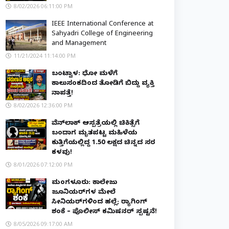
8/02/2026 06:11:00 PM
IEEE International Conference at
Sahyadri College of Engineering
and Management
11/21/2024 11:14:00 PM
ಬಂಟ್ವಾಳ: ಧೋ ಮಳೆಗೆ
ಕಾಲುಸಂಕದಿಂದ ತೋಡಿಗೆ ಬಿದ್ದು ವ್ಯಕ್ತಿ
ನಾಪತ್ತೆ!
8/02/2026 12:36:00 PM
ವೆನ್‌ಲಾಕ್ ಆಸ್ಪತ್ರೆಯಲ್ಲಿ ಚಿಕಿತ್ಸೆಗೆ
ಬಂದಾಗ ಮೃತಪಟ್ಟ ಮಹಿಳೆಯ
ಕುತ್ತಿಗೆಯಲ್ಲಿದ್ದ ₹1.50 ಲಕ್ಷದ ಚಿನ್ನದ ಸರ
ಕಳವು!
8/01/2026 07:12:00 PM
ಮಂಗಳೂರು: ಕಾಲೇಜು
ಜೂನಿಯರ್‌ಗಳ ಮೇಲೆ
ಸೀನಿಯರ್‌ಗಳಿಂದ ಹಲ್ಲೆ; ರ‌್ಯಾಗಿಂಗ್
ಶಂಕೆ – ಪೊಲೀಸ್ ಕಮಿಷನರ್ ಸ್ಪಷ್ಟನೆ!
8/05/2026 09:17:00 AM