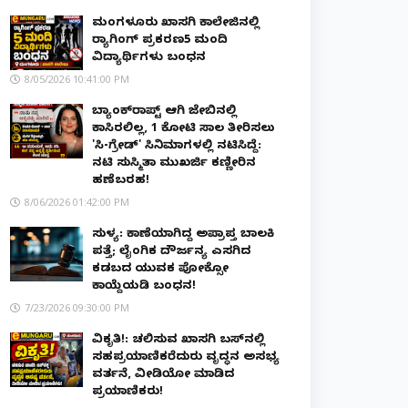
ಮಂಗಳೂರು ಖಾಸಗಿ ಕಾಲೇಜಿನಲ್ಲಿ
ರ‌್ಯಾಗಿಂಗ್ ಪ್ರಕರಣ5 ಮಂದಿ
ವಿದ್ಯಾರ್ಥಿಗಳು ಬಂಧನ
8/05/2026 10:41:00 PM
ಬ್ಯಾಂಕ್‌ರಾಪ್ಟ್‌ ಆಗಿ ಜೇಬಿನಲ್ಲಿ
ಕಾಸಿರಲಿಲ್ಲ, ₹1 ಕೋಟಿ ಸಾಲ ತೀರಿಸಲು
'ಸಿ-ಗ್ರೇಡ್' ಸಿನಿಮಾಗಳಲ್ಲಿ ನಟಿಸಿದ್ದೆ:
ನಟಿ ಸುಸ್ಮಿತಾ ಮುಖರ್ಜಿ ಕಣ್ಣೀರಿನ
ಹಣೆಬರಹ!
8/06/2026 01:42:00 PM
ಸುಳ್ಯ: ಕಾಣೆಯಾಗಿದ್ದ ಅಪ್ರಾಪ್ತ ಬಾಲಕಿ
ಪತ್ತೆ; ಲೈಂಗಿಕ ದೌರ್ಜನ್ಯ ಎಸಗಿದ
ಕಡಬದ ಯುವಕ ಪೋಕ್ಸೋ
ಕಾಯ್ದೆಯಡಿ ಬಂಧನ!
7/23/2026 09:30:00 PM
ವಿಕೃತಿ!: ಚಲಿಸುವ ಖಾಸಗಿ ಬಸ್‌ನಲ್ಲಿ
ಸಹಪ್ರಯಾಣಿಕರೆದುರು ವೃದ್ಧನ ಅಸಭ್ಯ
ವರ್ತನೆ, ವೀಡಿಯೋ ಮಾಡಿದ
ಪ್ರಯಾಣಿಕರು!