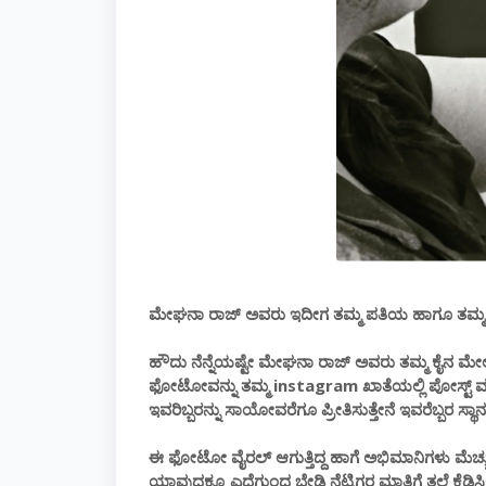
ಮೇಘನಾ ರಾಜ್ ಅವರು ಇದೀಗ ತಮ್ಮ ಪತಿಯ ಹಾಗೂ ತಮ್ಮ ಮಗನ 
ಹೌದು ನೆನ್ನೆಯಷ್ಟೇ ಮೇಘನಾ ರಾಜ್ ಅವರು ತಮ್ಮ ಕೈನ ಮೇ
ಫೋಟೋವನ್ನು ತಮ್ಮ instagram ಖಾತೆಯಲ್ಲಿ ಪೋಸ್ಟ್ ಮಾಡಿದ
ಇವರಿಬ್ಬರನ್ನು ಸಾಯೋವರೆಗೂ ಪ್ರೀತಿಸುತ್ತೇನೆ ಇವರೆಬ್ಬರ ಸ್
ಈ ಫೋಟೋ ವೈರಲ್ ಆಗುತ್ತಿದ್ದ ಹಾಗೆ ಅಭಿಮಾನಿಗಳು ಮೆಚ್ಚುಗ
ಯಾವುದಕ್ಕೂ ಎದೆಗುಂದ ಬೇಡಿ ನೆಟ್ಟಿಗರ ಮಾತಿಗೆ ತಲೆ ಕೆಡಿಸಿ