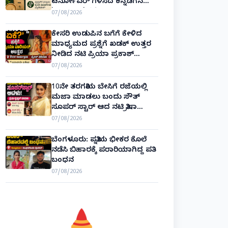
ಟರ್ನೋವರ್ ಗಳಿಸಿದ ಕನ್ನಡಿಗನ
'ಬ್ಯಾಂಬ್ರೂ' ಕಥೆ!
07/08/2026
ಕೇಸರಿ ಉಡುಪಿನ ಬಗೆಗೆ ಕೇಳಿದ
ಮಾಧ್ಯಮದ ಪ್ರಶ್ನೆಗೆ ಖಡಕ್ ಉತ್ತರ
ನೀಡಿದ ನಟಿ ಪ್ರಿಯಾ ಪ್ರಕಾಶ್
ವಾರಿಯರ್! Priya Prakash Varrier
07/08/2026
10ನೇ ತರಗತಿಯ ಬೇಸಿಗೆ ರಜೆಯಲ್ಲಿ
ಮಜಾ ಮಾಡಲು ಬಂದು ಸೌತ್
ಸೂಪರ್ ಸ್ಟಾರ್ ಆದ ನಟಿ ತ್ರಿಷಾ
ಕೃಷ್ಣನ್!
07/08/2026
ಬೆಂಗಳೂರು: ಪತ್ನಿಯ ಭೀಕರ ಕೊಲೆ
ನಡೆಸಿ ಬಿಹಾರಕ್ಕೆ ಪರಾರಿಯಾಗಿದ್ದ ಪತಿ
ಬಂಧನ
07/08/2026