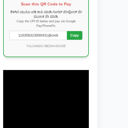
Scan this QR Code to Pay
ಕೆಳಗಿನ ಯುಪಿಐ ಐಡಿ ಕಾಪಿ ಮಾಡಿ ಗೂಗಲ್ ಪೇ/ಫೋನ್ ಪೇ
ಮೂಲಕ ಪೇ ಮಾಡಿ.
Copy the UPI ID below and pay via Google
Pay/PhonePe.
Copy
TULUNADU MEDIA HOUSE