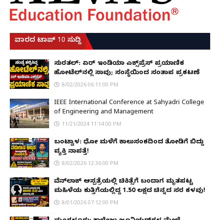
ವಾರದ ಟಾಪ್ 10 ಸುದ್ದಿ
ಸುರತ್ಕಲ್: ಏರ್ ಇಂಡಿಯಾ ಎಕ್ಸ್‌ಪ್ರೆಸ್ ಪ್ರಯಾಣಿಕ
ಹೋಟೆಲ್‌ನಲ್ಲಿ ಸಾವು; ಸಂಸ್ಥೆಯಿಂದ ಸಂತಾಪ ಪ್ರಕಟಣೆ
8/02/2026 06:11:00 PM
IEEE International Conference at Sahyadri College
of Engineering and Management
11/21/2024 11:14:00 PM
ಬಂಟ್ವಾಳ: ಧೋ ಮಳೆಗೆ ಕಾಲುಸಂಕದಿಂದ ತೋಡಿಗೆ ಬಿದ್ದು
ವ್ಯಕ್ತಿ ನಾಪತ್ತೆ!
8/02/2026 12:36:00 PM
ವೆನ್‌ಲಾಕ್ ಆಸ್ಪತ್ರೆಯಲ್ಲಿ ಚಿಕಿತ್ಸೆಗೆ ಬಂದಾಗ ಮೃತಪಟ್ಟ
ಮಹಿಳೆಯ ಕುತ್ತಿಗೆಯಲ್ಲಿದ್ದ ₹1.50 ಲಕ್ಷದ ಚಿನ್ನದ ಸರ ಕಳವು!
8/01/2026 07:12:00 PM