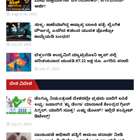
ಮಾಫಿ ಸಾಕ್ಷಿಯಾಗಲು 'ಎ8 ರವಿಶಂಕರ್, ಎ10 ವಿನಯ್'
ಅರ್ಜಿ!
August 06, 2026
ಸುಳ್ಯ: ಕಾಣೆಯಾಗಿದ್ದ ಅಪ್ರಾಪ್ತ ಬಾಲಕಿ ಪತ್ತೆ; ಲೈಂಗಿಕ
ದೌರ್ಜನ್ಯ ಎಸಗಿದ ಕಡಬದ ಯುವಕ ಪೋಕ್ಸೋ
ಕಾಯ್ದೆಯಡಿ ಬಂಧನ!
July 23, 2026
ಬೆಳ್ತಂಗಡಿ ಉದ್ಯಮಿಗೆ ಮ್ಯಾಟ್ರಿಮೋನಿ ಆ್ಯಪ್ ನಲ್ಲಿ
ಪರಿಚಯವಾದ ಯುವತಿ:87.22 ಲಕ್ಷ ರೂ. ಎಗರಿಸಿ ಪರಾರಿ
July 21, 2026
ದೇಶ ವಿದೇಶ
ಡೆಂಗ್ಯೂ ನಿಯಂತ್ರಣಕ್ಕೆ ದೇಶದಲ್ಲೇ ಪ್ರಥಮ ಬಾರಿಗೆ ಲಸಿಕೆ
ಲಭ್ಯ: ಜಪಾನ್‌ನ 'ಕ್ಯು ಡೆಂಗಾ' ಮಾರಾಟಕ್ಕೆ ಕೇಂದ್ರದ ಗ್ರೀನ್
ಸಿಗ್ನಲ್; ಯಾರಿಗೆ ಸೂಕ್ತ? ಎಷ್ಟು ಡೋಸ್? ಇಲ್ಲಿದೆ ಕಂಪ್ಲೀಟ್
ಡಿಟೇಲ್ಸ್!
July 21, 2026
ವಾಯುಪಡೆ ಅಧಿಕಾರಿ ಪತ್ನಿಗೆ ಅಮಲು ಪದಾರ್ಥ ನೀಡಿ