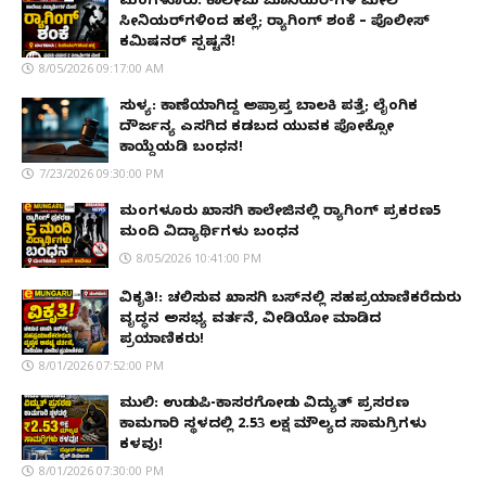
ಮಂಗಳೂರು: ಕಾಲೇಜು ಜೂನಿಯರ್‌ಗಳ ಮೇಲೆ
ಸೀನಿಯರ್‌ಗಳಿಂದ ಹಲ್ಲೆ; ರ‌್ಯಾಗಿಂಗ್ ಶಂಕೆ – ಪೊಲೀಸ್
ಕಮಿಷನರ್ ಸ್ಪಷ್ಟನೆ!
8/05/2026 09:17:00 AM
ಸುಳ್ಯ: ಕಾಣೆಯಾಗಿದ್ದ ಅಪ್ರಾಪ್ತ ಬಾಲಕಿ ಪತ್ತೆ; ಲೈಂಗಿಕ
ದೌರ್ಜನ್ಯ ಎಸಗಿದ ಕಡಬದ ಯುವಕ ಪೋಕ್ಸೋ
ಕಾಯ್ದೆಯಡಿ ಬಂಧನ!
7/23/2026 09:30:00 PM
ಮಂಗಳೂರು ಖಾಸಗಿ ಕಾಲೇಜಿನಲ್ಲಿ ರ‌್ಯಾಗಿಂಗ್ ಪ್ರಕರಣ5
ಮಂದಿ ವಿದ್ಯಾರ್ಥಿಗಳು ಬಂಧನ
8/05/2026 10:41:00 PM
ವಿಕೃತಿ!: ಚಲಿಸುವ ಖಾಸಗಿ ಬಸ್‌ನಲ್ಲಿ ಸಹಪ್ರಯಾಣಿಕರೆದುರು
ವೃದ್ಧನ ಅಸಭ್ಯ ವರ್ತನೆ, ವೀಡಿಯೋ ಮಾಡಿದ
ಪ್ರಯಾಣಿಕರು!
8/01/2026 07:52:00 PM
ಮುಲ್ಕಿ: ಉಡುಪಿ-ಕಾಸರಗೋಡು ವಿದ್ಯುತ್ ಪ್ರಸರಣ
ಕಾಮಗಾರಿ ಸ್ಥಳದಲ್ಲಿ ₹2.53 ಲಕ್ಷ ಮೌಲ್ಯದ ಸಾಮಗ್ರಿಗಳು
ಕಳವು!
8/01/2026 07:30:00 PM