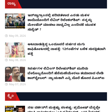
ರಾಜ್ಯ
ಇನ್​ಸ್ಟಾಗ್ರಾಂನಲ್ಲಿ ಪರಿಚಿತಳಾದ ಎರಡು ಮಕ್ಕಳ
ತಾಯಿಯೊಂದಿಗೆ ಲಿವಿನ್ ರಿಲೇಶನ್​ಶಿಪ್- ನನ್ನನ್ನು
ಮೇಂಟೆನ್ ಮಾಡಲು ಸಾಧ್ಯವಿಲ್ಲ ಎಂದಿದಕ್ಕೆ ಯುವಕ
ಸುಸೈಡ್ ?
May 09, 2026
ಆಟವಾಡುತ್ತಿದ್ದ ಒಂದೂವರೆ ವರ್ಷದ ಮಗು
ಕಾಫಿತೋಟದಲ್ಲಿ ನಾಪತ್ತೆ- 12ಗಂಟೆಗಳ ಬಳಿಕ ಸುರಕ್ಷಿತವಾಗಿ
ಪತ್ತೆ
May 08, 2026
8ವರ್ಷಗಳ ಲಿವಿಂಗ್‌ ರಿಲೇಷನ್‌ಶಿಪ್ ಮುರಿದು
ಬೇರೊಬ್ಬನೊಂದಿಗೆ ಹೆಸೆಮಣೆಯೇರಲು ತಯಾರಾದ ಲೇಡಿ
ಕಾನ್‌ಸ್ಟೇಬಲ್- ನ್ಯಾಯಕ್ಕಾಗಿ ಎಸ್ಪಿ ಮೊರೆ ಹೋದ ಪಿಎಸ್ಐ
May 07, 2026
ಕ್ರೈಂ
ನಟ ದರ್ಶನ್‌ಗೆ ಮತ್ತಷ್ಟು ಸಂಕಷ್ಟ: ಪ್ರದೋಷ್ ಬೆನ್ನಲ್ಲೇ