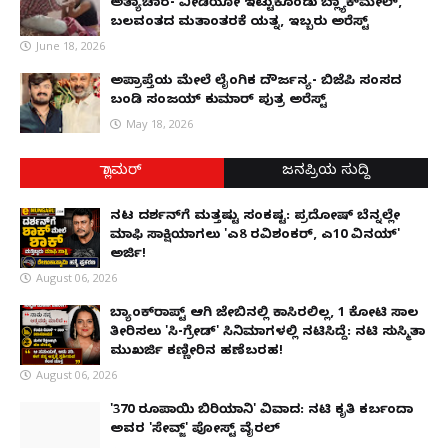
ಅತ್ಯಾಚಾರ- ವೀಡಿಯೋ ಇಟ್ಟುಕೊಂಡು ಬ್ಲ್ಯಾಕ್‌ಮೇಲ್,
ಬಲವಂತದ ಮತಾಂತರಕ್ಕೆ ಯತ್ನ, ಇಬ್ಬರು ಅರೆಸ್ಟ್
June 18, 2026
ಅಪ್ರಾಪ್ತೆಯ ಮೇಲೆ ಲೈಂಗಿಕ ದೌರ್ಜನ್ಯ- ಬಿಜೆಪಿ ಸಂಸದ
ಬಂಡಿ ಸಂಜಯ್ ಕುಮಾರ್ ಪುತ್ರ ಅರೆಸ್ಟ್
May 18, 2026
ಗ್ಲಾಮರ್
ಜನಪ್ರಿಯ ಸುದ್ದಿ
ನಟ ದರ್ಶನ್‌ಗೆ ಮತ್ತಷ್ಟು ಸಂಕಷ್ಟ: ಪ್ರದೋಷ್ ಬೆನ್ನಲ್ಲೇ
ಮಾಫಿ ಸಾಕ್ಷಿಯಾಗಲು 'ಎ8 ರವಿಶಂಕರ್, ಎ10 ವಿನಯ್'
ಅರ್ಜಿ!
August 06, 2026
ಬ್ಯಾಂಕ್‌ರಾಪ್ಟ್‌ ಆಗಿ ಜೇಬಿನಲ್ಲಿ ಕಾಸಿರಲಿಲ್ಲ, ₹1 ಕೋಟಿ ಸಾಲ
ತೀರಿಸಲು 'ಸಿ-ಗ್ರೇಡ್' ಸಿನಿಮಾಗಳಲ್ಲಿ ನಟಿಸಿದ್ದೆ: ನಟಿ ಸುಸ್ಮಿತಾ
ಮುಖರ್ಜಿ ಕಣ್ಣೀರಿನ ಹಣೆಬರಹ!
August 06, 2026
'370 ರೂಪಾಯಿ ಬಿರಿಯಾನಿ' ವಿವಾದ: ನಟಿ ಕೃತಿ ಕರ್ಬಂದಾ
ಅವರ 'ಸೇವ್ಜ್' ಪೋಸ್ಟ್ ವೈರಲ್