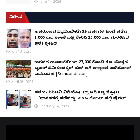
June 14, 2026
ವಿಶೇಷ
ಅಪರೂಪದ ಪ್ರಾಮಾಣಿಕತೆ: 35 ವರ್ಷಗಳ ಹಿಂದೆ ಪಡೆದ
1,000 ರೂ. ಸಾಲಕ್ಕೆ ಬಡ್ಡಿ ಸೇರಿಸಿ 25,000 ರೂ. ಮರಳಿಸಿದ
ಹಳೇ ಸ್ನೇಹಿತ!
July 13, 2026
ಕಾಗದದ ಕಾರ್ಖಾನೆಯಿಂದ 27,000 ಕೋಟಿ ರೂ. ಮೊತ್ತದ
ಬೃಹತ್ ಸೆಮಿಕಂಡಕ್ಟರ್ ಹಬ್ ಆಗಿ ಅಸ್ಸಾಂನ ಜಾಗಿರೋಡ್
ಬದಲಾವಣೆ [Semiconductor]
April 03, 2026
ಹಳೆಯ ಸಿಸಿಟಿವಿ ವಿಡಿಯೋ: ಬ್ಯಾಟರಿ ಕಚ್ಚಿ ಸ್ಫೋಟ
—‘ಭಾರತದಲ್ಲಿ ನಡೆದದ್ದು’ ಎಂಬ ಲೇಬಲ್ ನಲ್ಲಿ ವೈರಲ್
February 04, 2026