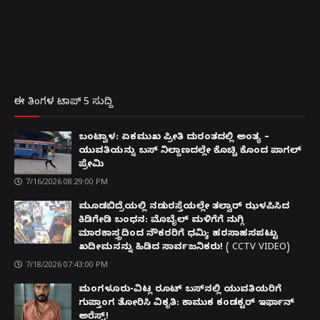
ಈ ತಿಂಗಳ ಟಾಪ್ 5 ಸುದ್ದಿ
ಬಂಟ್ವಾಳ: ಏಕಮುಖ ಪ್ರೀತಿ ದುರಂತದಲ್ಲಿ ಅಂತ್ಯ –
ಯುವತಿಯನ್ನು ಬಸ್ ನಿಲ್ದಾಣದಲ್ಲೇ ಕೊಚ್ಚಿ ಕೊಂದ ಪಾಗಲ್
ಪ್ರೇಮಿ
7/16/2026 08:29:00 PM
ಮೂಡಬಿದ್ರೆಯಲ್ಲಿ ನಡುರಸ್ತೆಯಲ್ಲೇ ತಲ್ವಾರ್ ಝಳಪಿಸಿದ
ಕಿಡಿಗೇಡಿ ಬಂಧನ: ಮೊಬೈಲ್ ಮಳಿಗೆಗೆ ನುಗ್ಗಿ
ಮಾರಕಾಸ್ತ್ರದಿಂದ ನೌಕರರಿಗೆ ಧಮ್ಕಿ; ಹರಸಾಹಸಪಟ್ಟು
ಖದೀಮನನ್ನು ಹಿಡಿದ ಸಾರ್ವಜನಿಕರು! ( CCTV VIDEO)
7/18/2026 07:43:00 PM
ಮಂಗಳೂರು-ವಿಟ್ಲ ರೂಟ್ ಬಸ್‌ನಲ್ಲಿ ಯುವತಿಯರಿಗೆ
ಗುಪ್ತಾಂಗ ತೋರಿಸಿ ವಿಕೃತಿ: ಕಾಮುಕ ಕಂಡಕ್ಟರ್ ಇರ್ಫಾನ್
ಅರೆಸ್ಟ್!