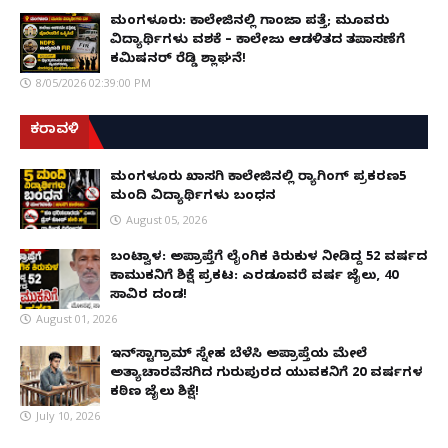
ಮಂಗಳೂರು: ಕಾಲೇಜಿನಲ್ಲಿ ಗಾಂಜಾ ಪತ್ತೆ; ಮೂವರು
ವಿದ್ಯಾರ್ಥಿಗಳು ವಶಕ್ಕೆ – ಕಾಲೇಜು ಆಡಳಿತದ ತಪಾಸಣೆಗೆ
ಕಮಿಷನರ್ ರೆಡ್ಡಿ ಶ್ಲಾಘನೆ!
8/05/2026 02:39:00 PM
ಕರಾವಳಿ
ಮಂಗಳೂರು ಖಾಸಗಿ ಕಾಲೇಜಿನಲ್ಲಿ ರ‌್ಯಾಗಿಂಗ್ ಪ್ರಕರಣ5
ಮಂದಿ ವಿದ್ಯಾರ್ಥಿಗಳು ಬಂಧನ
August 05, 2026
ಬಂಟ್ವಾಳ: ಅಪ್ರಾಪ್ತೆಗೆ ಲೈಂಗಿಕ ಕಿರುಕುಳ ನೀಡಿದ್ದ 52 ವರ್ಷದ
ಕಾಮುಕನಿಗೆ ಶಿಕ್ಷೆ ಪ್ರಕಟ: ಎರಡೂವರೆ ವರ್ಷ ಜೈಲು, ₹40
ಸಾವಿರ ದಂಡ!
August 01, 2026
ಇನ್‌ಸ್ಟಾಗ್ರಾಮ್ ಸ್ನೇಹ ಬೆಳೆಸಿ ಅಪ್ರಾಪ್ತೆಯ ಮೇಲೆ
ಅತ್ಯಾಚಾರವೆಸಗಿದ ಗುರುಪುರದ ಯುವಕನಿಗೆ 20 ವರ್ಷಗಳ
ಕಠಿಣ ಜೈಲು ಶಿಕ್ಷೆ!
July 10, 2026