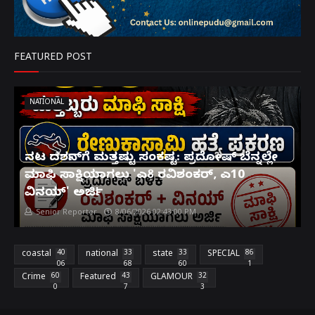
FEATURED POST
NATIONAL
ನಟ ದರ್ಶನ್‌ಗೆ ಮತ್ತಷ್ಟು ಸಂಕಷ್ಟ: ಪ್ರದೋಷ್ ಬೆನ್ನಲ್ಲೇ
ಮಾಫಿ ಸಾಕ್ಷಿಯಾಗಲು 'ಎ8 ರವಿಶಂಕರ್, ಎ10
ವಿನಯ್' ಅರ್ಜಿ!
Senior Reporter
8/06/2026 02:43:00 PM
coastal
40
national
33
state
33
SPECIAL
86
06
68
60
1
Crime
60
Featured
43
GLAMOUR
32
0
7
3