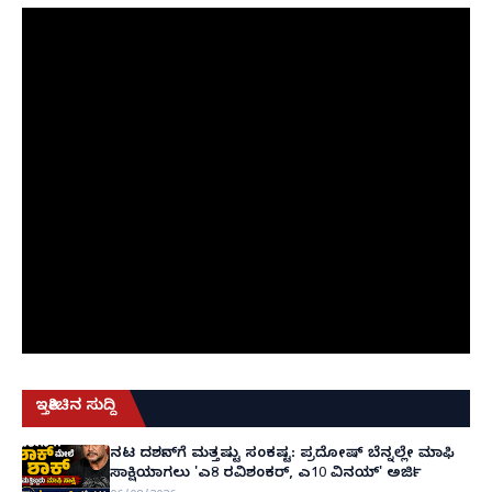
ಇತ್ತೀಚಿನ ಸುದ್ದಿ
ನಟ ದರ್ಶನ್‌ಗೆ ಮತ್ತಷ್ಟು ಸಂಕಷ್ಟ: ಪ್ರದೋಷ್ ಬೆನ್ನಲ್ಲೇ ಮಾಫಿ
ಸಾಕ್ಷಿಯಾಗಲು 'ಎ8 ರವಿಶಂಕರ್, ಎ10 ವಿನಯ್' ಅರ್ಜಿ!