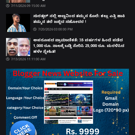
7/11/2026 09:15:00 AM
ಸುರತ್ಕಲ್ ನಲ್ಲಿ ಅಣ್ಣನಿಂದ ತಮ್ಮನ ಕೊಲೆ: ಕಲ್ಲು ಎತ್ತಿ ಹಾಕಿ
ತಮ್ಮನ ತಲೆ ಜಜ್ಜಿದ ಸಹೋದರ !
7/20/2026 03:00:00 PM
ಅಪರೂಪದ ಪ್ರಾಮಾಣಿಕತೆ: 35 ವರ್ಷಗಳ ಹಿಂದೆ ಪಡೆದ
1,000 ರೂ. ಸಾಲಕ್ಕೆ ಬಡ್ಡಿ ಸೇರಿಸಿ 25,000 ರೂ. ಮರಳಿಸಿದ
ಹಳೇ ಸ್ನೇಹಿತ!
7/13/2026 11:11:00 AM