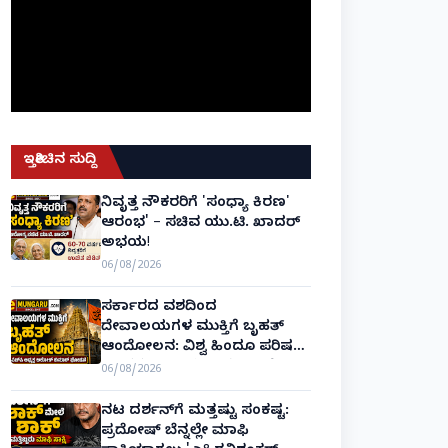
ಇತ್ತೀಚಿನ ಸುದ್ದಿ
ನಿವೃತ್ತ ನೌಕರರಿಗೆ 'ಸಂಧ್ಯಾ ಕಿರಣ'
ಆರಂಭ' – ಸಚಿವ ಯು.ಟಿ. ಖಾದರ್
ಅಭಯ!
06/08/2026
ಸರ್ಕಾರದ ವಶದಿಂದ
ದೇವಾಲಯಗಳ ಮುಕ್ತಿಗೆ ಬೃಹತ್
ಆಂದೋಲನ: ವಿಶ್ವ ಹಿಂದೂ ಪರಿಷತ್
ಅಂತರರಾಷ್ಟ್ರೀಯ ಅಧ್ಯಕ್ಷ ಅಲೋಕ್
06/08/2026
ಕುಮಾರ್ ಘೋಷಣೆ!
ನಟ ದರ್ಶನ್‌ಗೆ ಮತ್ತಷ್ಟು ಸಂಕಷ್ಟ:
ಪ್ರದೋಷ್ ಬೆನ್ನಲ್ಲೇ ಮಾಫಿ