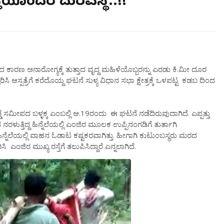
ಯೊಂದರ ದುರವಸ್ಥೆ..!!
್ಲದ ಕಾರಣ ಅನಾರೋಗ್ಯಕ್ಕೆ ತುತ್ತಾದ ವೃದ್ದ ಮಹಿಳೆಯೊಬ್ಬರನ್ನು ಎರಡು ಕಿ.ಮೀ ದೂರ
ಳಿರಿಸಿ ಆಸ್ಪತ್ರೆಗೆ ಕರೆದೊಯ್ದ ಘಟನೆ ಸುಳ್ಯ ವಿಧಾನ ಸಭಾ ಕ್ಷೇತ್ರಕ್ಕೆ ಒಳಪಟ್ಟ ಕಡಬ ದಿಂದ
ಡ್ಡೆ ಸಮೀಪದ ಬಳ್ಳಕ್ಕ ಎಂಬಲ್ಲಿ ಆ.19ರಂದು ಈ ಘಟನೆ ನಡೆದಿರುವುದಾಗಿದೆ. ಎಪ್ಪತ್ತು
್ತಿದ್ದ ಹಿನ್ನೆಲೆಯಲ್ಲಿ ಎಂಜಿರ ಮೂಲಕ ಉಪ್ಪಿನಂಗಡಿಗೆ ತುರ್ತಾಗಿ
ಣ ಹಿನ್ನೆಲೆಯಲ್ಲಿ ವಾಹನ ಓಡಾಟ ಕಷ್ಟಕರವಾಗಿತ್ತು. ಹೀಗಾಗಿ ಕುಟುಂಬಸ್ಥರು ಮರದ
ಿಸಿ ಎಂಜಿರ ಮುಖ್ಯ ರಸ್ತೆಗೆ ತಲುಪಿಸಿದ್ದಾರೆ ಎನ್ನಲಾಗಿದೆ.