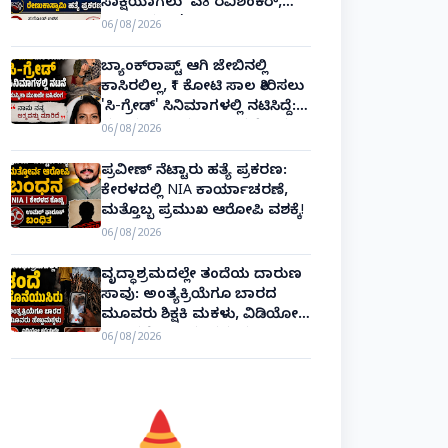
ಸಾಕ್ಷಿಯಾಗಲು 'ಎ8 ರವಿಶಂಕರ್,
ಎ10 ವಿನಯ್' ಅರ್ಜಿ!
06/08/2026
ಬ್ಯಾಂಕ್‌ರಾಪ್ಟ್‌ ಆಗಿ ಜೇಬಿನಲ್ಲಿ
ಕಾಸಿರಲಿಲ್ಲ, ₹1 ಕೋಟಿ ಸಾಲ ತೀರಿಸಲು
'ಸಿ-ಗ್ರೇಡ್' ಸಿನಿಮಾಗಳಲ್ಲಿ ನಟಿಸಿದ್ದೆ:
ನಟಿ ಸುಸ್ಮಿತಾ ಮುಖರ್ಜಿ ಕಣ್ಣೀರಿನ
06/08/2026
ಹಣೆಬರಹ!
ಪ್ರವೀಣ್ ನೆಟ್ಟಾರು ಹತ್ಯೆ ಪ್ರಕರಣ:
ಕೇರಳದಲ್ಲಿ NIA ಕಾರ್ಯಾಚರಣೆ,
ಮತ್ತೊಬ್ಬ ಪ್ರಮುಖ ಆರೋಪಿ ವಶಕ್ಕೆ!
06/08/2026
ವೃದ್ಧಾಶ್ರಮದಲ್ಲೇ ತಂದೆಯ ದಾರುಣ
ಸಾವು: ಅಂತ್ಯಕ್ರಿಯೆಗೂ ಬಾರದ
ಮೂವರು ಶಿಕ್ಷಕಿ ಮಕಳು, ವಿಡಿಯೋ
ಕಾಲಿನಲ್ಲೇ ಅಂತಿಮ ದರ್ಶನ!
06/08/2026