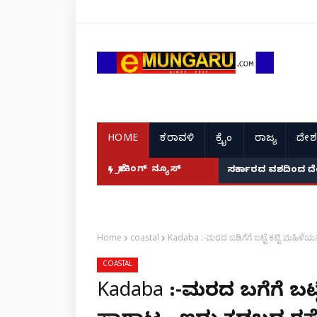
HOME
ಕರಾವಳಿ
ಕ್ರೈಂ
ರಾಜ್ಯ
ದೇಶ
ಬ್ರೇಕಿಂಗ್ ನ್ಯೂಸ್
ಸರ್ಕಾರದ ವಶದಿಂದ ದೇ
Home
coastal
Kadaba :-ಮರದ ಬಡಿಗೆಗೆ ಬಟ್ಟೆ ಕಟ್ಟಿ ಮಹಿಳೆಯನ್ನ
COASTAL
Kadaba :-ಮರದ ಬಡಿಗೆಗೆ ಬಟ್ಟೆ