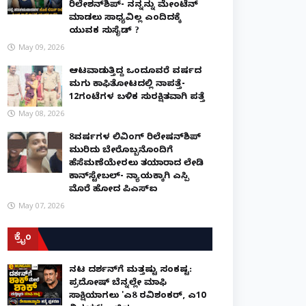
ರಿಲೇಶನ್​ಶಿಪ್- ನನ್ನನ್ನು ಮೇಂಟೆನ್
ಮಾಡಲು ಸಾಧ್ಯವಿಲ್ಲ ಎಂದಿದಕ್ಕೆ
ಯುವಕ ಸುಸೈಡ್ ?
May 09, 2026
ಆಟವಾಡುತ್ತಿದ್ದ ಒಂದೂವರೆ ವರ್ಷದ
ಮಗು ಕಾಫಿತೋಟದಲ್ಲಿ ನಾಪತ್ತೆ-
12ಗಂಟೆಗಳ ಬಳಿಕ ಸುರಕ್ಷಿತವಾಗಿ ಪತ್ತೆ
May 08, 2026
8ವರ್ಷಗಳ ಲಿವಿಂಗ್‌ ರಿಲೇಷನ್‌ಶಿಪ್
ಮುರಿದು ಬೇರೊಬ್ಬನೊಂದಿಗೆ
ಹೆಸೆಮಣೆಯೇರಲು ತಯಾರಾದ ಲೇಡಿ
ಕಾನ್‌ಸ್ಟೇಬಲ್- ನ್ಯಾಯಕ್ಕಾಗಿ ಎಸ್ಪಿ
ಮೊರೆ ಹೋದ ಪಿಎಸ್ಐ
May 07, 2026
ಕ್ರೈಂ
ನಟ ದರ್ಶನ್‌ಗೆ ಮತ್ತಷ್ಟು ಸಂಕಷ್ಟ:
ಪ್ರದೋಷ್ ಬೆನ್ನಲ್ಲೇ ಮಾಫಿ
ಸಾಕ್ಷಿಯಾಗಲು 'ಎ8 ರವಿಶಂಕರ್, ಎ10