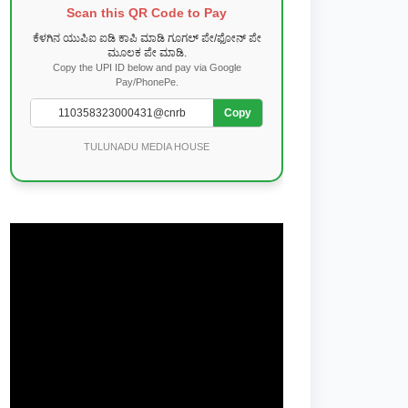
Scan this QR Code to Pay
ಕೆಳಗಿನ ಯುಪಿಐ ಐಡಿ ಕಾಪಿ ಮಾಡಿ ಗೂಗಲ್ ಪೇ/ಫೋನ್ ಪೇ
ಮೂಲಕ ಪೇ ಮಾಡಿ.
Copy the UPI ID below and pay via Google
Pay/PhonePe.
Copy
TULUNADU MEDIA HOUSE