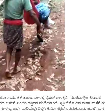
ಿಯೋ ಸಾಮಾಜಿಕ ಜಾಲತಾಣಗಳಲ್ಲಿ ವೈರಲ್ ಆಗುತ್ತಿದೆ. ನೂಜಿಬಾಳ್ತಿಲ-ಕೊಣಾಜೆ
ಭಾಗದ ಜನರಿಗೆ ಎಂಜಿರ ಹತ್ತಿರದ ಪೇಟೆಯಾಗಿದೆ. ಇತ್ತೀಚೆಗೆ ಸುರಿದ ಮಹಾ ಮಳೆಗೆ ಈ
್ನು ಅರ್ಧ ದಾರಿಯಲ್ಲೇ ನಿಲ್ಲಿಸಿ ಕಿ.ಮೀ ಗಟ್ಟಲೆ ನಡೆದುಕೊಂಡು ಹೋಗಿ ಮನೆ