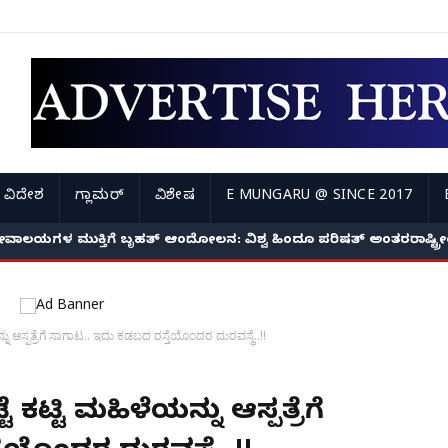
 ವಿದೇಶ
ಗ್ಲಾಮರ್
ವಿಶೇಷ
E MUNGARU @ SINCE 2017
ವಾಲಯಗಳ ಮುಕ್ತಿಗೆ ಬೃಹತ್ ಆಂದೋಲನ: ವಿಶ್ವ ಹಿಂದೂ ಪರಿಷತ್ ಅಂತರರಾಷ್ಟ್ರ
ು ಆಸ್ಪತ್ರೆಗೆ ಸಾಗಾಟ.. ಇದು ಕಡಬದ ರಸ್ತೆಯೊಂದರ ದುರವಸ್ಥೆ..!!
 ಕಟ್ಟಿ ಮಹಿಳೆಯನ್ನು ಆಸ್ಪತ್ರೆಗೆ