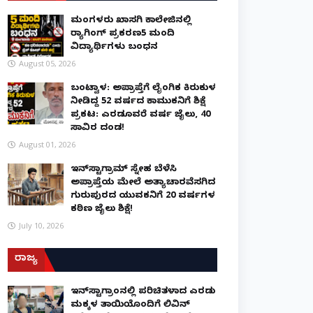
ಮಂಗಳೂರು ಖಾಸಗಿ ಕಾಲೇಜಿನಲ್ಲಿ
ರ‌್ಯಾಗಿಂಗ್ ಪ್ರಕರಣ5 ಮಂದಿ
ವಿದ್ಯಾರ್ಥಿಗಳು ಬಂಧನ
August 05, 2026
ಬಂಟ್ವಾಳ: ಅಪ್ರಾಪ್ತೆಗೆ ಲೈಂಗಿಕ ಕಿರುಕುಳ
ನೀಡಿದ್ದ 52 ವರ್ಷದ ಕಾಮುಕನಿಗೆ ಶಿಕ್ಷೆ
ಪ್ರಕಟ: ಎರಡೂವರೆ ವರ್ಷ ಜೈಲು, ₹40
ಸಾವಿರ ದಂಡ!
August 01, 2026
ಇನ್‌ಸ್ಟಾಗ್ರಾಮ್ ಸ್ನೇಹ ಬೆಳೆಸಿ
ಅಪ್ರಾಪ್ತೆಯ ಮೇಲೆ ಅತ್ಯಾಚಾರವೆಸಗಿದ
ಗುರುಪುರದ ಯುವಕನಿಗೆ 20 ವರ್ಷಗಳ
ಕಠಿಣ ಜೈಲು ಶಿಕ್ಷೆ!
July 10, 2026
ರಾಜ್ಯ
ಇನ್​ಸ್ಟಾಗ್ರಾಂನಲ್ಲಿ ಪರಿಚಿತಳಾದ ಎರಡು
ಮಕ್ಕಳ ತಾಯಿಯೊಂದಿಗೆ ಲಿವಿನ್