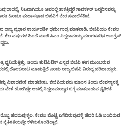
ಾದಲ್ಲಿ, ನಿಜವಾಗಿಯೂ ಅವರಲ್ಲಿ ತಾಕತ್ತಿದ್ದರೆ ಸಾವರ್ಕರ್ ಜನ್ಮದಿನವನ್ನು
ಭಾರತ ಹಿಂದೂ ಮಹಾಸಭಾದ ಬಿಜೆಪಿಗೆ ನೇರ ಸವಾಲೆಸೆದಿದೆ.
ದ ರಾಜ್ಯ ಪ್ರಧಾನ ಕಾರ್ಯದರ್ಶಿ ಧರ್ಮೇಂದ್ರ ಮಾತನಾಡಿ,‌ ಬಿಜೆಪಿಯು ಕೇವಲ
ಿದೆ. ಕೆಲ ವರ್ಷಗಳ ಹಿಂದೆ ಮಾಜಿ ಸಿಎಂ ಸಿದ್ದರಾಮಯ್ಯ ಮಂಗಳೂರಿನ ಕಾಂಗ್ರೆಸ್
ದ್ದರು.
ವನಿಯೆತ್ತಿತ್ತು. ಅಂದು ತುಟಿಪಿಟಿಕ್ ಎನ್ನದ ಬಿಜೆಪಿ ಈಗ ಮುಂಬರುವ
್ಲಿ ದೊಂಬರಾಟ ಮಾಡುತ್ತಿದೆ ಎಂದು ರಾಜ್ಯ ಬಿಜೆಪಿ ವಿರುದ್ಧ ಹರಿಹಾಯ್ದರು.
ದನ್ನು ವಿವಾದವೇಕೆ ಮಾಡಬೇಕು. ಬಿಜೆಪಿಯವರು ಮಾಂಸ ತಿಂದು ದೇವಸ್ಥಾನಕ್ಕೆ
ಒಂದು ವೇಳೆ ಹೋಗಿದ್ದೇ ಆದಲ್ಲಿ ಸಿದ್ದರಾಮಯ್ಯರ ಬಗ್ಗೆ ಮಾತನಾಡುವ ನೈತಿಕತೆ
 ಅವರೊಬ್ಬ ಹೆದರುಪುಕ್ಕಲ. ಕೇವಲ ಮೊಟ್ಟೆ ಎಸೆದಿರುವುದಕ್ಕೆ ಹೆದರಿ ಓಡಿ ಬಂದಿರುವ
ವ ನೈತಿಕತೆಯನ್ನೇ ಕಳೆದುಕೊಂಡಿದ್ದಾರೆ.