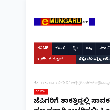
HOME
ಕರಾವಳಿ
ಕ್ರೈಂ
ರಾಜ್ಯ
ದೇಶ ವ
ೇ ಆರೋಪಿಗಳ ಸೆರೆ!
ಬ್ರೇಕಿಂಗ್ ನ್ಯೂಸ್
ಹೆಬ್ರಿ: ಚಲಿಸುತ್ತಿದ್
Home
coastal
ಬಿಜೆಪಿಗರಿಗೆ ತಾಕತ್ತಿದ್ದಲ್ಲಿ ಸಾವರ್ಕರ್ ಜನ್ಮದಿ
COASTAL
ಬಿಜೆಪಿಗರಿಗೆ ತಾಕತ್ತಿದ್ದಲ್ಲಿ ಸ