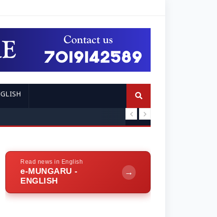
GLISH
ಕಾಪು: ಕಾಂಗ್ರೆಸ್ ಮುಖಂ
Read news in English
e-MUNGARU -
→
ENGLISH