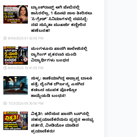
ಬ್ಯಾಂಕ್‌ರಾಪ್ಟ್‌ ಆಗಿ ಜೇಬಿನಲ್ಲಿ
ಕಾಸಿರಲಿಲ್ಲ, ₹1 ಕೋಟಿ ಸಾಲ ತೀರಿಸಲು
'ಸಿ-ಗ್ರೇಡ್' ಸಿನಿಮಾಗಳಲ್ಲಿ ನಟಿಸಿದ್ದೆ:
ನಟಿ ಸುಸ್ಮಿತಾ ಮುಖರ್ಜಿ ಕಣ್ಣೀರಿನ
ಹಣೆಬರಹ!
8/06/2026 01:42:00 PM
ಮಂಗಳೂರು ಖಾಸಗಿ ಕಾಲೇಜಿನಲ್ಲಿ
ರ‌್ಯಾಗಿಂಗ್ ಪ್ರಕರಣ5 ಮಂದಿ
ವಿದ್ಯಾರ್ಥಿಗಳು ಬಂಧನ
8/05/2026 10:41:00 PM
ಸುಳ್ಯ: ಕಾಣೆಯಾಗಿದ್ದ ಅಪ್ರಾಪ್ತ ಬಾಲಕಿ
ಪತ್ತೆ; ಲೈಂಗಿಕ ದೌರ್ಜನ್ಯ ಎಸಗಿದ
ಕಡಬದ ಯುವಕ ಪೋಕ್ಸೋ
ಕಾಯ್ದೆಯಡಿ ಬಂಧನ!
7/23/2026 09:30:00 PM
ವಿಕೃತಿ!: ಚಲಿಸುವ ಖಾಸಗಿ ಬಸ್‌ನಲ್ಲಿ
ಸಹಪ್ರಯಾಣಿಕರೆದುರು ವೃದ್ಧನ ಅಸಭ್ಯ
ವರ್ತನೆ, ವೀಡಿಯೋ ಮಾಡಿದ
ಪ್ರಯಾಣಿಕರು!