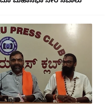
 ಹಿಂದೂ ಮಹಾಸಭಾ ನೇರ ಸವಾಲು