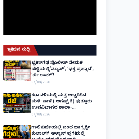
ಇತ್ತೀಚಿನ ಸುದ್ದಿ
ಛತ್ತೀಸ್‌ಗಢ ಪೊಲೀಸ್ ನೇಮಕ
ಪಟ್ಟಿಯಲ್ಲಿ‘ನ್ಯೂಸ್’, ‘ಭಕ್ತ ಪ್ರಹ್ಲಾದ’,
‘ಹೇ ರಾಮ್’!
07/08/2026
ಕರಾವಳಿಯಲ್ಲಿ ಮತ್ತೆ ಅಬ್ಬರಿಸಿದ
ಮಳೆ: ನಾಳೆ ( ಆಗಷ್ಟ್ 8) ಪುತ್ತೂರು
ಉಪವಿಭಾಗದ ಶಾಲಾ-
ಕಾಲೇಜುಗಳಿಗೆ ರಜೆ ಘೋಷಣೆ!
07/08/2026
ಗಾಲಿಕುರ್ಚಿಯಲ್ಲಿ ಬಂದ ಭಾಗ್ಯಶ್ರೀ
ಕುಲಾಲ್‌ಗೆ ಆಳ್ವಾಸ್ ಪ್ರಗತಿಯಲ್ಲಿ