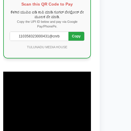
Scan this QR Code to Pay
ಕೆಳಗಿನ ಯುಪಿಐ ಐಡಿ ಕಾಪಿ ಮಾಡಿ ಗೂಗಲ್ ಪೇ/ಫೋನ್ ಪೇ
ಮೂಲಕ ಪೇ ಮಾಡಿ.
Copy the UPI ID below and pay via Google
Pay/PhonePe.
Copy
TULUNADU MEDIA HOUSE