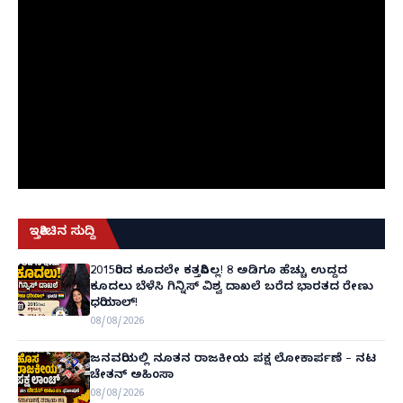
ಇತ್ತೀಚಿನ ಸುದ್ದಿ
2015ರಿಂದ ಕೂದಲೇ ಕತ್ತರಿಸಿಲ್ಲ! 8 ಅಡಿಗೂ ಹೆಚ್ಚು ಉದ್ದದ
ಕೂದಲು ಬೆಳೆಸಿ ಗಿನ್ನಿಸ್ ವಿಶ್ವ ದಾಖಲೆ ಬರೆದ ಭಾರತದ ರೇಣು
ಧರಿಯಾಲ್!
08/08/2026
ಜನವರಿಯಲ್ಲಿ ನೂತನ ರಾಜಕೀಯ ಪಕ್ಷ ಲೋಕಾರ್ಪಣೆ – ನಟ
ಚೇತನ್ ಅಹಿಂಸಾ
08/08/2026