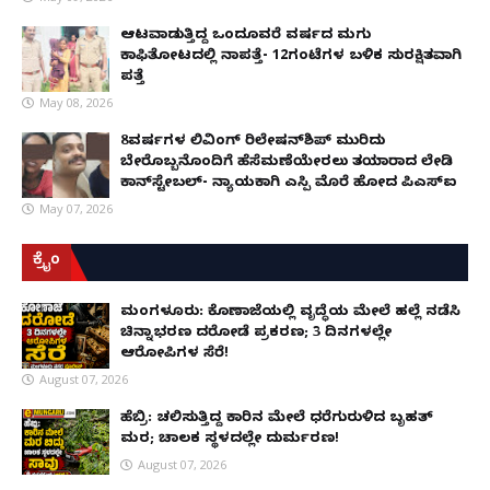
ಆಟವಾಡುತ್ತಿದ್ದ ಒಂದೂವರೆ ವರ್ಷದ ಮಗು
ಕಾಫಿತೋಟದಲ್ಲಿ ನಾಪತ್ತೆ- 12ಗಂಟೆಗಳ ಬಳಿಕ ಸುರಕ್ಷಿತವಾಗಿ
ಪತ್ತೆ
May 08, 2026
8ವರ್ಷಗಳ ಲಿವಿಂಗ್‌ ರಿಲೇಷನ್‌ಶಿಪ್ ಮುರಿದು
ಬೇರೊಬ್ಬನೊಂದಿಗೆ ಹೆಸೆಮಣೆಯೇರಲು ತಯಾರಾದ ಲೇಡಿ
ಕಾನ್‌ಸ್ಟೇಬಲ್- ನ್ಯಾಯಕ್ಕಾಗಿ ಎಸ್ಪಿ ಮೊರೆ ಹೋದ ಪಿಎಸ್ಐ
May 07, 2026
ಕ್ರೈಂ
ಮಂಗಳೂರು: ಕೊಣಾಜೆಯಲ್ಲಿ ವೃದ್ಧೆಯ ಮೇಲೆ ಹಲ್ಲೆ ನಡೆಸಿ
ಚಿನ್ನಾಭರಣ ದರೋಡೆ ಪ್ರಕರಣ; 3 ದಿನಗಳಲ್ಲೇ
ಆರೋಪಿಗಳ ಸೆರೆ!
August 07, 2026
ಹೆಬ್ರಿ: ಚಲಿಸುತ್ತಿದ್ದ ಕಾರಿನ ಮೇಲೆ ಧರೆಗುರುಳಿದ ಬೃಹತ್
ಮರ; ಚಾಲಕ ಸ್ಥಳದಲ್ಲೇ ದುರ್ಮರಣ!
August 07, 2026