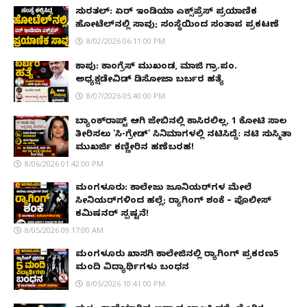
ಸುರತ್ಕಲ್: ಏರ್ ಇಂಡಿಯಾ ಎಕ್ಸ್‌ಪ್ರೆಸ್ ಪ್ರಯಾಣಿಕ
ಹೋಟೆಲ್‌ನಲ್ಲಿ ಸಾವು; ಸಂಸ್ಥೆಯಿಂದ ಸಂತಾಪ ಪ್ರಕಟಣೆ
8/02/2026 06:11:00 PM
ಕಾಪು: ಕಾಂಗ್ರೆಸ್ ಮುಖಂಡ, ಮಾಜಿ ಗ್ರಾ.ಪಂ.
ಅಧ್ಯಕ್ಷಡೇವಿಡ್ ಡಿಸೋಜಾ ಬರ್ಬರ ಹತ್ಯೆ
8/07/2026 05:40:00 PM
ಬ್ಯಾಂಕ್‌ರಾಪ್ಟ್‌ ಆಗಿ ಜೇಬಿನಲ್ಲಿ ಕಾಸಿರಲಿಲ್ಲ, ₹1 ಕೋಟಿ ಸಾಲ
ತೀರಿಸಲು 'ಸಿ-ಗ್ರೇಡ್' ಸಿನಿಮಾಗಳಲ್ಲಿ ನಟಿಸಿದ್ದೆ: ನಟಿ ಸುಸ್ಮಿತಾ
ಮುಖರ್ಜಿ ಕಣ್ಣೀರಿನ ಹಣೆಬರಹ!
8/06/2026 01:42:00 PM
ಮಂಗಳೂರು: ಕಾಲೇಜು ಜೂನಿಯರ್‌ಗಳ ಮೇಲೆ
ಸೀನಿಯರ್‌ಗಳಿಂದ ಹಲ್ಲೆ; ರ‌್ಯಾಗಿಂಗ್ ಶಂಕೆ – ಪೊಲೀಸ್
ಕಮಿಷನರ್ ಸ್ಪಷ್ಟನೆ!
8/05/2026 09:17:00 AM
ಮಂಗಳೂರು ಖಾಸಗಿ ಕಾಲೇಜಿನಲ್ಲಿ ರ‌್ಯಾಗಿಂಗ್ ಪ್ರಕರಣ5
ಮಂದಿ ವಿದ್ಯಾರ್ಥಿಗಳು ಬಂಧನ
8/05/2026 10:41:00 PM