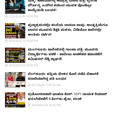
ಸುಳ್ಯ: ಕಾಣೆಯಾಗಿದ್ದ ಅಪ್ರಾಪ್ತ ಬಾಲಕಿ ಪತ್ತೆ; ಲೈಂಗಿಕ
ದೌರ್ಜನ್ಯ ಎಸಗಿದ ಕಡಬದ ಯುವಕ ಪೋಕ್ಸೋ
ಕಾಯ್ದೆಯಡಿ ಬಂಧನ!
7/23/2026 09:30:00 PM
ವೃದ್ಧಾಶ್ರಮದಲ್ಲೇ ತಂದೆಯ ದಾರುಣ ಸಾವು: ಅಂತ್ಯಕ್ರಿಯೆಗೂ
ಬಾರದ ಮೂವರು ಶಿಕ್ಷಕಿ ಮಕಳು, ವಿಡಿಯೋ ಕಾಲಿನಲ್ಲೇ
ಅಂತಿಮ ದರ್ಶನ!
8/06/2026 12:35:00 PM
ಮಂಗಳೂರು: ಕಾಲೇಜಿನಲ್ಲಿ ಗಾಂಜಾ ಪತ್ತೆ; ಮೂವರು
ವಿದ್ಯಾರ್ಥಿಗಳು ವಶಕ್ಕೆ – ಕಾಲೇಜು ಆಡಳಿತದ ತಪಾಸಣೆಗೆ
ಕಮಿಷನರ್ ರೆಡ್ಡಿ ಶ್ಲಾಘನೆ!
8/05/2026 02:39:00 PM
ಬೆಂಗಳೂರು: ಪತ್ನಿಯ ಭೀಕರ ಕೊಲೆ ನಡೆಸಿ ಬಿಹಾರಕ್ಕೆ
ಪರಾರಿಯಾಗಿದ್ದ ಪತಿ ಬಂಧನ
8/07/2026 11:00:00 AM
ಪ್ರಚೋದನಾಕಾರಿ ಭಾಷಣ ಕೇಸ್: SDPI ನಾಯಕ ರಿಯಾಜ್
ಫರಂಗಿಪೇಟೆಗೆ 6 ತಿಂಗಳು ಜೈಲು, ದಂಡ!
8/04/2026 09:39:00 PM