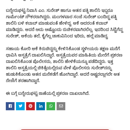
ಬನ್ನೇರುಘಟ್ಟ ನಿವಾಸಿ ಎಂ. ಸುರೇಶ್ ಹಾಗೂ ಆತನ ಪತ್ನಿ ಶಾಲಿನಿ ಇಬ್ಬರೂ
ಗಾರ್ಮೆಂಟ್ ನೌಕರರಾಗಿದ್ದರು. ಮಂಗಳವಾರ ಸಂಜೆ ಸುರೇಶ್ ಬಂದಿದ್ದ ಪತ್ನಿ
ಶಾಲಿನಿ ಬಳಿ ಕಬಾಬ್ ಮಾಡುವಂತೆ ಹೇಳಿದ್ದ. ಆಕೆ ಅದರಂತೆ ಕಬಾಬ್
ಮಾಡಿದ್ದರು. ಆದರೆ ಅದು ಅಷ್ಟೊಂದು ರುಚಿಕರವಾಗಿರಲಿಲ್ಲ. ಇದರಿಂದ ಸಿಟ್ಟಿಗೆದ್ದ
ಸುರೇಶ್, ಆಕೆಯ ತಲೆ, ಕೈಗೆಲ್ಲ ಚಾಕುವಿನಿಂದ ಇರಿದು, ಹಲ್ಲೆ ಮಾಡಿದ್ದ.
ಸಹಾಯ ಕೋರಿ ಆಕೆ ಕಿರುಚಿದ್ದನ್ನು ಕೇಳಿಸಿಕೊಂಡ ಸ್ಥಳೀಯರು ತಕ್ಷಣ ಮನೆಗೆ
ಧಾವಿಸಿ ಆಸ್ಪತ್ರೆಗೆ ದಾಖಲಿಸಿದ್ದಾರೆ. ಆಸ್ಪತ್ರೆಯವರ ಮಾಹಿತಿಯ ಮೇರೆಗೆ ಪ್ರಕರಣ
ದಾಖಲಿಸಿಕೊಂಡ ಪೊಲೀಸರು, ಶಾಲಿನಿ ಹೇಳಿಕೆಯನ್ನೂ ಪಡೆದಿದ್ದರು. ಇತ್ತ
ಶಾಲಿನಿ ಆಸ್ಪತ್ರೆಯಲ್ಲಿ ಚಿಕಿತ್ಸೆಯಲ್ಲಿರುವ ವೇಳೆ ಪೊಲೀಸರು ಸುರೇಶ್‌ನನ್ನು
ಹುಡುಕಿಕೊಂಡು ಆತನ ಮನೆಕಡೆಗೆ ಹೋಗಿದ್ದಾರೆ. ಆದರೆ ಅಷ್ಟರಲ್ಲಾಗಲೇ ಆತ
ನೇಣಿಗೆ ಶರಣಾಗಿದ್ದಾನೆ.
ಈ ಬಗ್ಗೆ ಬನ್ನೇರುಘಟ್ಟ ಠಾಣೆಯಲ್ಲಿ ಪ್ರಕರಣ ದಾಖಲಾಗಿದೆ.