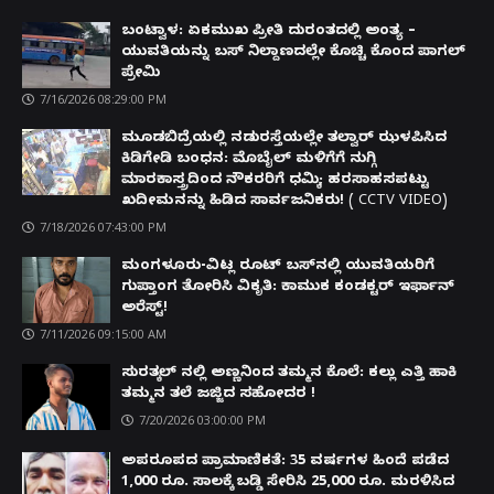
ಬಂಟ್ವಾಳ: ಏಕಮುಖ ಪ್ರೀತಿ ದುರಂತದಲ್ಲಿ ಅಂತ್ಯ –
ಯುವತಿಯನ್ನು ಬಸ್ ನಿಲ್ದಾಣದಲ್ಲೇ ಕೊಚ್ಚಿ ಕೊಂದ ಪಾಗಲ್
ಪ್ರೇಮಿ
7/16/2026 08:29:00 PM
ಮೂಡಬಿದ್ರೆಯಲ್ಲಿ ನಡುರಸ್ತೆಯಲ್ಲೇ ತಲ್ವಾರ್ ಝಳಪಿಸಿದ
ಕಿಡಿಗೇಡಿ ಬಂಧನ: ಮೊಬೈಲ್ ಮಳಿಗೆಗೆ ನುಗ್ಗಿ
ಮಾರಕಾಸ್ತ್ರದಿಂದ ನೌಕರರಿಗೆ ಧಮ್ಕಿ; ಹರಸಾಹಸಪಟ್ಟು
ಖದೀಮನನ್ನು ಹಿಡಿದ ಸಾರ್ವಜನಿಕರು! ( CCTV VIDEO)
7/18/2026 07:43:00 PM
ಮಂಗಳೂರು-ವಿಟ್ಲ ರೂಟ್ ಬಸ್‌ನಲ್ಲಿ ಯುವತಿಯರಿಗೆ
ಗುಪ್ತಾಂಗ ತೋರಿಸಿ ವಿಕೃತಿ: ಕಾಮುಕ ಕಂಡಕ್ಟರ್ ಇರ್ಫಾನ್
ಅರೆಸ್ಟ್!
7/11/2026 09:15:00 AM
ಸುರತ್ಕಲ್ ನಲ್ಲಿ ಅಣ್ಣನಿಂದ ತಮ್ಮನ ಕೊಲೆ: ಕಲ್ಲು ಎತ್ತಿ ಹಾಕಿ
ತಮ್ಮನ ತಲೆ ಜಜ್ಜಿದ ಸಹೋದರ !
7/20/2026 03:00:00 PM
ಅಪರೂಪದ ಪ್ರಾಮಾಣಿಕತೆ: 35 ವರ್ಷಗಳ ಹಿಂದೆ ಪಡೆದ
1,000 ರೂ. ಸಾಲಕ್ಕೆ ಬಡ್ಡಿ ಸೇರಿಸಿ 25,000 ರೂ. ಮರಳಿಸಿದ