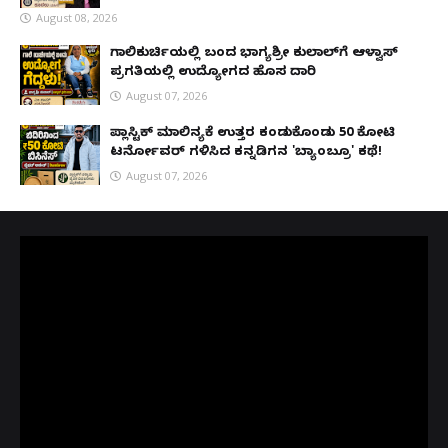
August 08, 2026
ಗಾಲಿಕುರ್ಚಿಯಲ್ಲಿ ಬಂದ ಭಾಗ್ಯಶ್ರೀ ಕುಲಾಲ್‌ಗೆ ಆಳ್ವಾಸ್
ಪ್ರಗತಿಯಲ್ಲಿ ಉದ್ಯೋಗದ ಹೊಸ ದಾರಿ
August 07, 2026
ಪ್ಲಾಸ್ಟಿಕ್ ಮಾಲಿನ್ಯಕ್ಕೆ ಉತ್ತರ ಕಂಡುಕೊಂಡು ₹50 ಕೋಟಿ
ಟರ್ನೋವರ್ ಗಳಿಸಿದ ಕನ್ನಡಿಗನ 'ಬ್ಯಾಂಬ್ರೂ' ಕಥೆ!
August 07, 2026