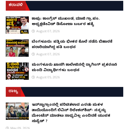
ಕರಾವಳಿ
ಕಾಪು: ಕಾಂಗ್ರೆಸ್ ಮುಖಂಡ, ಮಾಜಿ ಗ್ರಾ.ಪಂ.
ಅಧ್ಯಕ್ಷಡೇವಿಡ್ ಡಿಸೋಜಾ ಬರ್ಬರ ಹತ್ಯೆ
August 07, 2026
ಬೆಂಗಳೂರು: ಪತ್ನಿಯ ಭೀಕರ ಕೊಲೆ ನಡೆಸಿ ಬಿಹಾರಕ್ಕೆ
ಪರಾರಿಯಾಗಿದ್ದ ಪತಿ ಬಂಧನ
August 07, 2026
ಮಂಗಳೂರು ಖಾಸಗಿ ಕಾಲೇಜಿನಲ್ಲಿ ರ‌್ಯಾಗಿಂಗ್ ಪ್ರಕರಣ5
ಮಂದಿ ವಿದ್ಯಾರ್ಥಿಗಳು ಬಂಧನ
August 05, 2026
ರಾಜ್ಯ
ಇನ್​ಸ್ಟಾಗ್ರಾಂನಲ್ಲಿ ಪರಿಚಿತಳಾದ ಎರಡು ಮಕ್ಕಳ
ತಾಯಿಯೊಂದಿಗೆ ಲಿವಿನ್ ರಿಲೇಶನ್​ಶಿಪ್- ನನ್ನನ್ನು
ಮೇಂಟೆನ್ ಮಾಡಲು ಸಾಧ್ಯವಿಲ್ಲ ಎಂದಿದಕ್ಕೆ ಯುವಕ
ಸುಸೈಡ್ ?
May 09, 2026