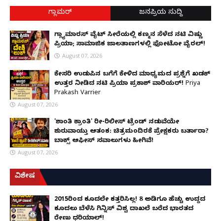
ಗ್ಲಾಮರ್
ಜನಪ್ರಿಯ ಸುದ್ದಿ
ಗ್ಲ್ಯಾಮಾರಸ್ ವೈಟ್‌ ಸೀರೆಯಲ್ಲಿ ಕಣ್ಮನ ಸೆಳೆದ ನಟಿ ವಿಷ್ಣು
ಪ್ರಿಯಾ; ಸಾಮಾಜಿಕ ಜಾಲತಾಣಗಳಲ್ಲಿ ಫೋಟೋ ವೈರಲ್!
August 07, 2026
ಕೇಸರಿ ಉಡುಪಿನ ಬಗೆಗೆ ಕೇಳಿದ ಮಾಧ್ಯಮದ ಪ್ರಶ್ನೆಗೆ ಖಡಕ್
ಉತ್ತರ ನೀಡಿದ ನಟಿ ಪ್ರಿಯಾ ಪ್ರಕಾಶ್ ವಾರಿಯರ್! Priya
Prakash Varrier
August 07, 2026
'ಶಾಂತಿ ಕ್ರಾಂತಿ' ರೀ-ರಿಲೀಸ್ ಟ್ರೆಂಡ್ ನಡುವೆಯೇ
ಶುರುವಾಯ್ತು ಆತಂಕ: ಚಿತ್ರಮಂದಿರಕ್ಕೆ ಪ್ರೇಕ್ಷಕರು ಬರ್ತಾರಾ?
ಬಾಕ್ಸ್ ಆಫೀಸ್ ಸವಾಲುಗಳು ಹೀಗಿವೆ!
August 07, 2026
ವಿಶೇಷ
2015ರಿಂದ ಕೂದಲೇ ಕತ್ತರಿಸಿಲ್ಲ! 8 ಅಡಿಗೂ ಹೆಚ್ಚು ಉದ್ದದ
ಕೂದಲು ಬೆಳೆಸಿ ಗಿನ್ನಿಸ್ ವಿಶ್ವ ದಾಖಲೆ ಬರೆದ ಭಾರತದ
ರೇಣು ಧರಿಯಾಲ್!