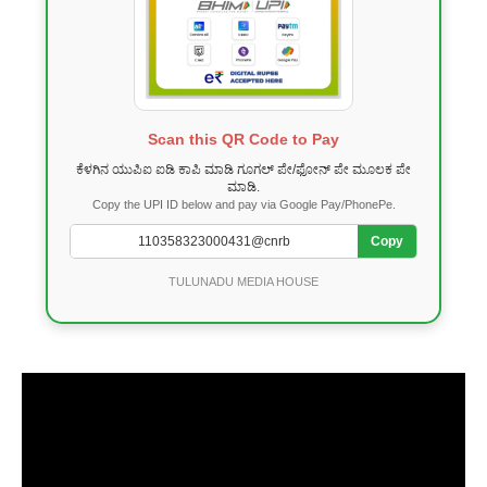
Scan this QR Code to Pay
ಕೆಳಗಿನ ಯುಪಿಐ ಐಡಿ ಕಾಪಿ ಮಾಡಿ ಗೂಗಲ್ ಪೇ/ಫೋನ್ ಪೇ ಮೂಲಕ ಪೇ
ಮಾಡಿ.
Copy the UPI ID below and pay via Google Pay/PhonePe.
Copy
TULUNADU MEDIA HOUSE