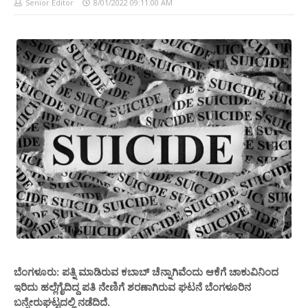
Senior Editor
8/01/2022 09:11:00 AM
ಬೆಂಗಳೂರು: ಪತ್ನಿ ಮಾಡಿರುವ ಕಬಾಬ್ ಚೆನ್ನಾಗಿವೆಂದು ಆಕೆಗೆ ಚಾಕುವಿನಿಂದ
ಇರಿದು ಹಲ್ಲೆಗೈದಿದ್ದ ಪತಿ ನೇಣಿಗೆ ಶರಣಾಗಿರುವ ಘಟನೆ ಬೆಂಗಳೂರಿನ
ಬನ್ನೇರುಘಟ್ಟದಲ್ಲಿ ನಡೆದಿದೆ.