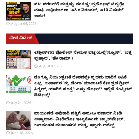
ನಟ ದರ್ಶನ್‌ಗೆ ಮತ್ತಷ್ಟು ಸಂಕಷ್ಟ: ಪ್ರದೋಷ್ ಬೆನ್ನಲ್ಲೇ
ಮಾಫಿ ಸಾಕ್ಷಿಯಾಗಲು 'ಎ8 ರವಿಶಂಕರ್, ಎ10 ವಿನಯ್'
ಅರ್ಜಿ!
August 06, 2026
ದೇಶ ವಿದೇಶ
ಛತ್ತೀಸ್‌ಗಢ ಪೊಲೀಸ್ ನೇಮಕ ಪಟ್ಟಿಯಲ್ಲಿ‘ನ್ಯೂಸ್’, ‘ಭಕ್ತ
ಪ್ರಹ್ಲಾದ’, ‘ಹೇ ರಾಮ್’!
August 07, 2026
ಡೆಂಗ್ಯೂ ನಿಯಂತ್ರಣಕ್ಕೆ ದೇಶದಲ್ಲೇ ಪ್ರಥಮ ಬಾರಿಗೆ ಲಸಿಕೆ
ಲಭ್ಯ: ಜಪಾನ್‌ನ 'ಕ್ಯು ಡೆಂಗಾ' ಮಾರಾಟಕ್ಕೆ ಕೇಂದ್ರದ ಗ್ರೀನ್
ಸಿಗ್ನಲ್; ಯಾರಿಗೆ ಸೂಕ್ತ? ಎಷ್ಟು ಡೋಸ್? ಇಲ್ಲಿದೆ ಕಂಪ್ಲೀಟ್
ಡಿಟೇಲ್ಸ್!
July 21, 2026
ವಾಯುಪಡೆ ಅಧಿಕಾರಿ ಪತ್ನಿಗೆ ಅಮಲು ಪದಾರ್ಥ ನೀಡಿ
ಅತ್ಯಾಚಾರ- ವೀಡಿಯೋ ಇಟ್ಟುಕೊಂಡು ಬ್ಲ್ಯಾಕ್‌ಮೇಲ್,
ಬಲವಂತದ ಮತಾಂತರಕ್ಕೆ ಯತ್ನ, ಇಬ್ಬರು ಅರೆಸ್ಟ್
June 18, 2026