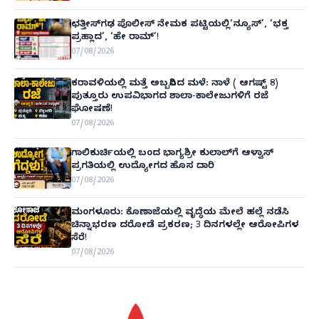
ಛತ್ತೀಸ್‌ಗಢ ಪೊಲೀಸ್ ನೇಮಕ ಪಟ್ಟಿಯಲ್ಲಿ‘ನ್ಯೂಸ್’, ‘ಭಕ್ತ
ಪ್ರಹ್ಲಾದ’, ‘ಹೇ ರಾಮ್’!
07/08/2026
ಕರಾವಳಿಯಲ್ಲಿ ಮತ್ತೆ ಅಬ್ಬರಿಸಿದ ಮಳೆ: ನಾಳೆ ( ಆಗಷ್ಟ್ 8)
ಪುತ್ತೂರು ಉಪವಿಭಾಗದ ಶಾಲಾ-ಕಾಲೇಜುಗಳಿಗೆ ರಜೆ
ಘೋಷಣೆ!
07/08/2026
ಗಾಲಿಕುರ್ಚಿಯಲ್ಲಿ ಬಂದ ಭಾಗ್ಯಶ್ರೀ ಕುಲಾಲ್‌ಗೆ ಆಳ್ವಾಸ್
ಪ್ರಗತಿಯಲ್ಲಿ ಉದ್ಯೋಗದ ಹೊಸ ದಾರಿ
07/08/2026
ಮಂಗಳೂರು: ಕೊಣಾಜೆಯಲ್ಲಿ ವೃದ್ಧೆಯ ಮೇಲೆ ಹಲ್ಲೆ ನಡೆಸಿ
ಚಿನ್ನಾಭರಣ ದರೋಡೆ ಪ್ರಕರಣ; 3 ದಿನಗಳಲ್ಲೇ ಆರೋಪಿಗಳ
ಸೆರೆ!
07/08/2026