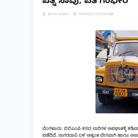
ಪತ್ನಿ ಸಾವು, ಪತಿ ಗಂಭೀರ
Senior Editor
7/10/2022 10:05:00 AM
ಬೆಂಗಳೂರು: ಬಿಬಿಎಂಪಿ ಕಸದ ಲಾರಿಗಳ ಅಪಘಾತಕ್ಕೆ ಕಡಿವಾಣ
ಪಡೆದಿದೆ. ನಾಗರಬಾವಿ ಬಳಿ ಅತ್ಯಂತ ವೇಗವಾಗಿ ಹಾಗೂ ಅಜಾಗರ