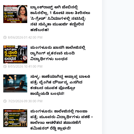
ಬ್ಯಾಂಕ್‌ರಾಪ್ಟ್‌ ಆಗಿ ಜೇಬಿನಲ್ಲಿ
ಕಾಸಿರಲಿಲ್ಲ, ₹1 ಕೋಟಿ ಸಾಲ ತೀರಿಸಲು
'ಸಿ-ಗ್ರೇಡ್' ಸಿನಿಮಾಗಳಲ್ಲಿ ನಟಿಸಿದ್ದೆ:
ನಟಿ ಸುಸ್ಮಿತಾ ಮುಖರ್ಜಿ ಕಣ್ಣೀರಿನ
ಹಣೆಬರಹ!
8/06/2026 01:42:00 PM
ಮಂಗಳೂರು ಖಾಸಗಿ ಕಾಲೇಜಿನಲ್ಲಿ
ರ‌್ಯಾಗಿಂಗ್ ಪ್ರಕರಣ5 ಮಂದಿ
ವಿದ್ಯಾರ್ಥಿಗಳು ಬಂಧನ
8/05/2026 10:41:00 PM
ಸುಳ್ಯ: ಕಾಣೆಯಾಗಿದ್ದ ಅಪ್ರಾಪ್ತ ಬಾಲಕಿ
ಪತ್ತೆ; ಲೈಂಗಿಕ ದೌರ್ಜನ್ಯ ಎಸಗಿದ
ಕಡಬದ ಯುವಕ ಪೋಕ್ಸೋ
ಕಾಯ್ದೆಯಡಿ ಬಂಧನ!
7/23/2026 09:30:00 PM
ಮಂಗಳೂರು: ಕಾಲೇಜಿನಲ್ಲಿ ಗಾಂಜಾ
ಪತ್ತೆ; ಮೂವರು ವಿದ್ಯಾರ್ಥಿಗಳು ವಶಕ್ಕೆ –
ಕಾಲೇಜು ಆಡಳಿತದ ತಪಾಸಣೆಗೆ
ಕಮಿಷನರ್ ರೆಡ್ಡಿ ಶ್ಲಾಘನೆ!