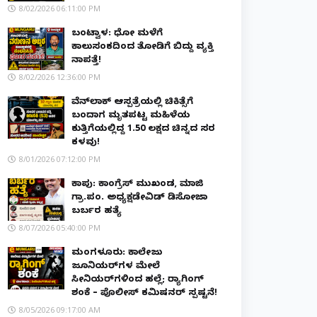
8/02/2026 06:11:00 PM
ಬಂಟ್ವಾಳ: ಧೋ ಮಳೆಗೆ
ಕಾಲುಸಂಕದಿಂದ ತೋಡಿಗೆ ಬಿದ್ದು ವ್ಯಕ್ತಿ
ನಾಪತ್ತೆ!
8/02/2026 12:36:00 PM
ವೆನ್‌ಲಾಕ್ ಆಸ್ಪತ್ರೆಯಲ್ಲಿ ಚಿಕಿತ್ಸೆಗೆ
ಬಂದಾಗ ಮೃತಪಟ್ಟ ಮಹಿಳೆಯ
ಕುತ್ತಿಗೆಯಲ್ಲಿದ್ದ ₹1.50 ಲಕ್ಷದ ಚಿನ್ನದ ಸರ
ಕಳವು!
8/01/2026 07:12:00 PM
ಕಾಪು: ಕಾಂಗ್ರೆಸ್ ಮುಖಂಡ, ಮಾಜಿ
ಗ್ರಾ.ಪಂ. ಅಧ್ಯಕ್ಷಡೇವಿಡ್ ಡಿಸೋಜಾ
ಬರ್ಬರ ಹತ್ಯೆ
8/07/2026 05:40:00 PM
ಮಂಗಳೂರು: ಕಾಲೇಜು
ಜೂನಿಯರ್‌ಗಳ ಮೇಲೆ
ಸೀನಿಯರ್‌ಗಳಿಂದ ಹಲ್ಲೆ; ರ‌್ಯಾಗಿಂಗ್
ಶಂಕೆ – ಪೊಲೀಸ್ ಕಮಿಷನರ್ ಸ್ಪಷ್ಟನೆ!
8/05/2026 09:17:00 AM