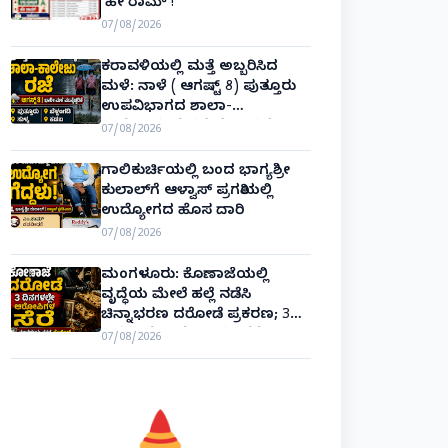
‘ಹೇ ರಾಮ್’!
07/08/2026
ಕರಾವಳಿಯಲ್ಲಿ ಮತ್ತೆ ಅಬ್ಬರಿಸಿದ
ಮಳೆ: ನಾಳೆ ( ಆಗಷ್ಟ್ 8) ಪುತ್ತೂರು
ಉಪವಿಭಾಗದ ಶಾಲಾ-
ಕಾಲೇಜುಗಳಿಗೆ ರಜೆ ಘೋಷಣೆ!
07/08/2026
ಗಾಲಿಕುರ್ಚಿಯಲ್ಲಿ ಬಂದ ಭಾಗ್ಯಶ್ರೀ
ಕುಲಾಲ್‌ಗೆ ಆಳ್ವಾಸ್ ಪ್ರಗತಿಯಲ್ಲಿ
ಉದ್ಯೋಗದ ಹೊಸ ದಾರಿ
07/08/2026
ಮಂಗಳೂರು: ಕೊಣಾಜೆಯಲ್ಲಿ
ವೃದ್ಧೆಯ ಮೇಲೆ ಹಲ್ಲೆ ನಡೆಸಿ
ಚಿನ್ನಾಭರಣ ದರೋಡೆ ಪ್ರಕರಣ; 3
ದಿನಗಳಲ್ಲೇ ಆರೋಪಿಗಳ ಸೆರೆ!
07/08/2026