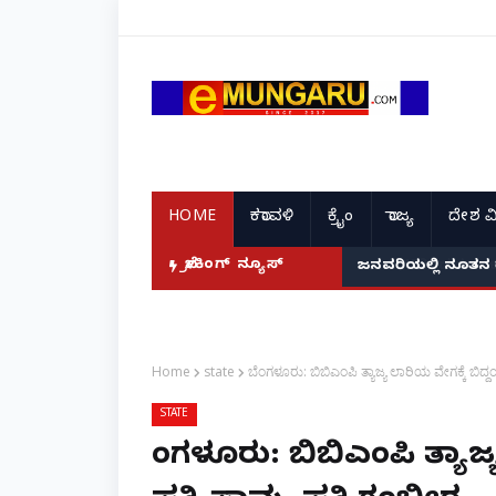
HOME
ಕರಾವಳಿ
ಕ್ರೈಂ
ರಾಜ್ಯ
ದೇಶ ವ
ದ ಭಾರತದ ರೇಣು ಧರಿಯಾಲ್!
ಬ್ರೇಕಿಂಗ್ ನ್ಯೂಸ್
ಜನವರಿಯಲ್ಲಿ ನೂತನ 
Home
state
ಬೆಂಗಳೂರು: ಬಿಬಿಎಂಪಿ ತ್ಯಾಜ್ಯ ಲಾರಿಯ ವೇಗಕ್ಕೆ ಬಿದ್ದ
STATE
ಬೆಂಗಳೂರು: ಬಿಬಿಎಂಪಿ ತ್ಯಾಜ್