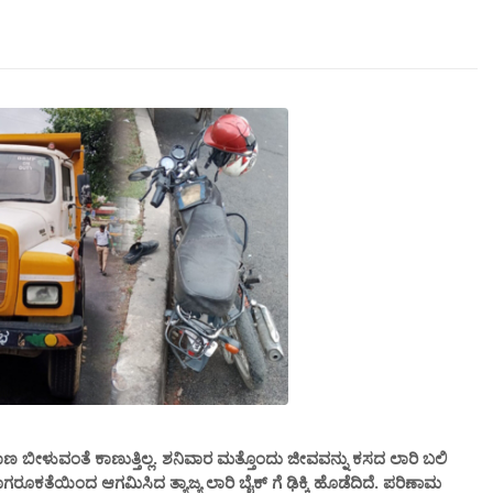
 ಬೀಳುವಂತೆ ಕಾಣುತ್ತಿಲ್ಲ‌. ಶನಿವಾರ ಮತ್ತೊಂದು ಜೀವವನ್ನು ಕಸದ ಲಾರಿ ಬಲಿ
ೂಕತೆಯಿಂದ ಆಗಮಿಸಿದ ತ್ಯಾಜ್ಯ ಲಾರಿ ಬೈಕ್ ಗೆ ಢಿಕ್ಕಿ ಹೊಡೆದಿದೆ. ಪರಿಣಾಮ