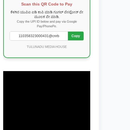
Scan this QR Code to Pay
ಕೆಳಗಿನ ಯುಪಿಐ ಐಡಿ ಕಾಪಿ ಮಾಡಿ ಗೂಗಲ್ ಪೇ/ಫೋನ್ ಪೇ
ಮೂಲಕ ಪೇ ಮಾಡಿ.
Copy the UPI ID below and pay via Google
Pay/PhonePe.
Copy
TULUNADU MEDIA HOUSE