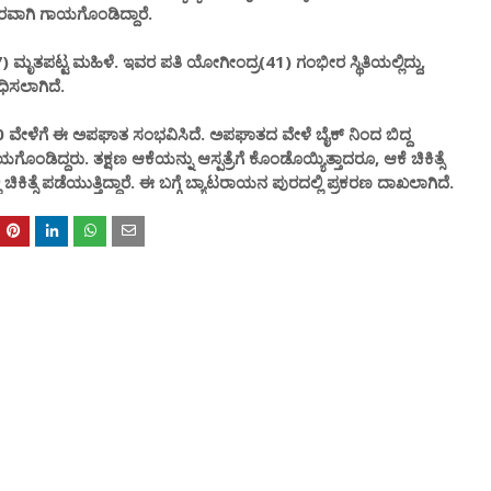
ೀರವಾಗಿ ಗಾಯಗೊಂಡಿದ್ದಾರೆ.
 ಮೃತಪಟ್ಟ ಮಹಿಳೆ. ಇವರ ಪತಿ ಯೋಗೀಂದ್ರ(41) ಗಂಭೀರ ಸ್ಥಿತಿಯಲ್ಲಿದ್ದು,
ಂಧಿಸಲಾಗಿದೆ.
9.30 ವೇಳೆಗೆ ಈ ಅಪಘಾತ ಸಂಭವಿಸಿದೆ. ಅಪಘಾತದ ವೇಳೆ ಬೈಕ್ ನಿಂದ ಬಿದ್ದ
ದ್ದರು. ತಕ್ಷಣ ಆಕೆಯನ್ನು ಆಸ್ಪತ್ರೆಗೆ ಕೊಂಡೊಯ್ಯಿತ್ತಾದರೂ, ಆಕೆ ಚಿಕಿತ್ಸೆ
ಚಿಕಿತ್ಸೆ ಪಡೆಯುತ್ತಿದ್ದಾರೆ. ಈ ಬಗ್ಗೆ ಬ್ಯಾಟರಾಯನ ಪುರದಲ್ಲಿ ಪ್ರಕರಣ ದಾಖಲಾಗಿದೆ.