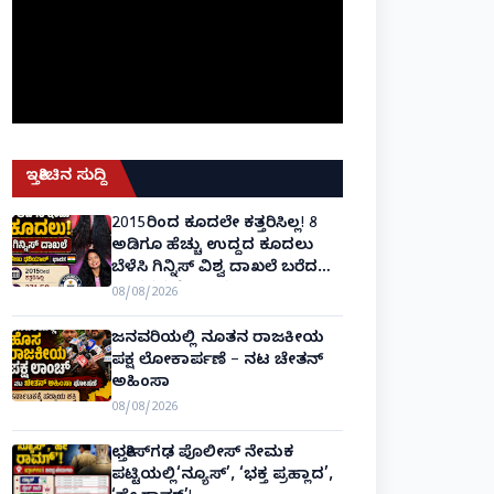
ಇತ್ತೀಚಿನ ಸುದ್ದಿ
2015ರಿಂದ ಕೂದಲೇ ಕತ್ತರಿಸಿಲ್ಲ! 8
ಅಡಿಗೂ ಹೆಚ್ಚು ಉದ್ದದ ಕೂದಲು
ಬೆಳೆಸಿ ಗಿನ್ನಿಸ್ ವಿಶ್ವ ದಾಖಲೆ ಬರೆದ
ಭಾರತದ ರೇಣು ಧರಿಯಾಲ್!
08/08/2026
ಜನವರಿಯಲ್ಲಿ ನೂತನ ರಾಜಕೀಯ
ಪಕ್ಷ ಲೋಕಾರ್ಪಣೆ – ನಟ ಚೇತನ್
ಅಹಿಂಸಾ
08/08/2026
ಛತ್ತೀಸ್‌ಗಢ ಪೊಲೀಸ್ ನೇಮಕ
ಪಟ್ಟಿಯಲ್ಲಿ‘ನ್ಯೂಸ್’, ‘ಭಕ್ತ ಪ್ರಹ್ಲಾದ’,