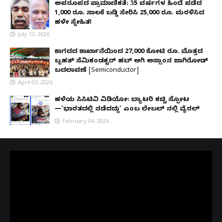
ಅಪರೂಪದ ಪ್ರಾಮಾಣಿಕತೆ: 35 ವರ್ಷಗಳ ಹಿಂದೆ ಪಡೆದ
1,000 ರೂ. ಸಾಲಕ್ಕೆ ಬಡ್ಡಿ ಸೇರಿಸಿ 25,000 ರೂ. ಮರಳಿಸಿದ
ಹಳೇ ಸ್ನೇಹಿತ!
July 13, 2026
ಕಾಗದದ ಕಾರ್ಖಾನೆಯಿಂದ 27,000 ಕೋಟಿ ರೂ. ಮೊತ್ತದ
ಬೃಹತ್ ಸೆಮಿಕಂಡಕ್ಟರ್ ಹಬ್ ಆಗಿ ಅಸ್ಸಾಂನ ಜಾಗಿರೋಡ್
ಬದಲಾವಣೆ [Semiconductor]
April 03, 2026
ಹಳೆಯ ಸಿಸಿಟಿವಿ ವಿಡಿಯೋ: ಬ್ಯಾಟರಿ ಕಚ್ಚಿ ಸ್ಫೋಟ
—‘ಭಾರತದಲ್ಲಿ ನಡೆದದ್ದು’ ಎಂಬ ಲೇಬಲ್ ನಲ್ಲಿ ವೈರಲ್
February 04, 2026