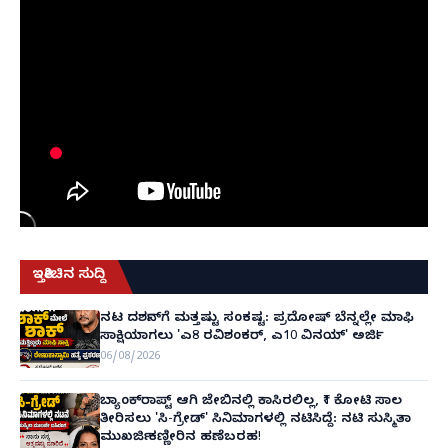
ಇತ್ತೀಚಿನ ಸುದ್ದಿ
ನಟ ದರ್ಶನ್‌ಗೆ ಮತ್ತಷ್ಟು ಸಂಕಷ್ಟ: ಪ್ರದೋಷ್ ಬೆನ್ನಲ್ಲೇ ಮಾಫಿ
ಸಾಕ್ಷಿಯಾಗಲು 'ಎ8 ರವಿಶಂಕರ್, ಎ10 ವಿನಯ್' ಅರ್ಜಿ!
06/08/2026
ಬ್ಯಾಂಕ್‌ರಾಪ್ಟ್‌ ಆಗಿ ಜೇಬಿನಲ್ಲಿ ಕಾಸಿರಲಿಲ್ಲ, ₹1 ಕೋಟಿ ಸಾಲ
ತೀರಿಸಲು 'ಸಿ-ಗ್ರೇಡ್' ಸಿನಿಮಾಗಳಲ್ಲಿ ನಟಿಸಿದ್ದೆ: ನಟಿ ಸುಸ್ಮಿತಾ
ಮುಖರ್ಜಿ ಕಣ್ಣೀರಿನ ಹಣೆಬರಹ!