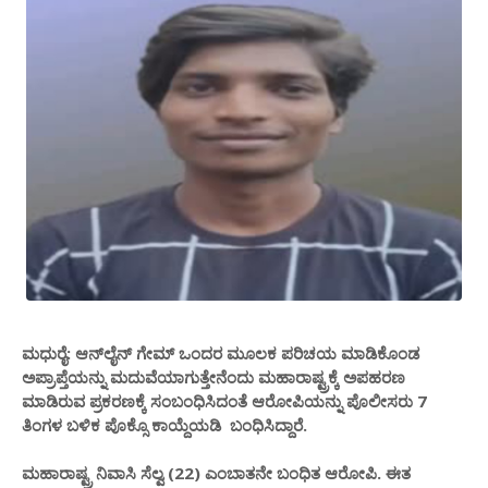
ಮಧುರೈ: ಆನ್​ಲೈನ್​ ಗೇಮ್​ ಒಂದರ ಮೂಲಕ ಪರಿಚಯ ಮಾಡಿಕೊಂಡ
ಅಪ್ರಾಪ್ತೆಯನ್ನು ಮದುವೆಯಾಗುತ್ತೇನೆಂದು ಮಹಾರಾಷ್ಟ್ರಕ್ಕೆ ಅಪಹರಣ
ಮಾಡಿರುವ ಪ್ರಕರಣಕ್ಕೆ ಸಂಬಂಧಿಸಿದಂತೆ ಆರೋಪಿಯನ್ನು ಪೊಲೀಸರು 7
ತಿಂಗಳ ಬಳಿಕ ಪೊಕ್ಸೊ ಕಾಯ್ದೆಯಡಿ ಬಂಧಿಸಿದ್ದಾರೆ.
ಮಹಾರಾಷ್ಟ್ರ ನಿವಾಸಿ ಸೆಲ್ವ (22) ಎಂಬಾತನೇ ಬಂಧಿತ ಆರೋಪಿ. ಈತ