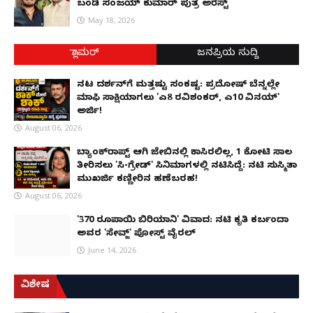
ಬಂಡಿ ಸಂಜಯ್ ಕುಮಾರ್ ಪುತ್ರ ಅರೆಸ್ಟ್
May 18, 2026
ಗ್ಲಾಮರ್
ಜನಪ್ರಿಯ ಸುದ್ದಿ
ನಟ ದರ್ಶನ್‌ಗೆ ಮತ್ತಷ್ಟು ಸಂಕಷ್ಟ: ಪ್ರದೋಷ್ ಬೆನ್ನಲ್ಲೇ
ಮಾಫಿ ಸಾಕ್ಷಿಯಾಗಲು 'ಎ8 ರವಿಶಂಕರ್, ಎ10 ವಿನಯ್'
ಅರ್ಜಿ!
August 06, 2026
ಬ್ಯಾಂಕ್‌ರಾಪ್ಟ್‌ ಆಗಿ ಜೇಬಿನಲ್ಲಿ ಕಾಸಿರಲಿಲ್ಲ, ₹1 ಕೋಟಿ ಸಾಲ
ತೀರಿಸಲು 'ಸಿ-ಗ್ರೇಡ್' ಸಿನಿಮಾಗಳಲ್ಲಿ ನಟಿಸಿದ್ದೆ: ನಟಿ ಸುಸ್ಮಿತಾ
ಮುಖರ್ಜಿ ಕಣ್ಣೀರಿನ ಹಣೆಬರಹ!
August 06, 2026
'370 ರೂಪಾಯಿ ಬಿರಿಯಾನಿ' ವಿವಾದ: ನಟಿ ಕೃತಿ ಕರ್ಬಂದಾ
ಅವರ 'ಸೇವ್ಜ್' ಪೋಸ್ಟ್ ವೈರಲ್
June 14, 2026
ವಿಶೇಷ