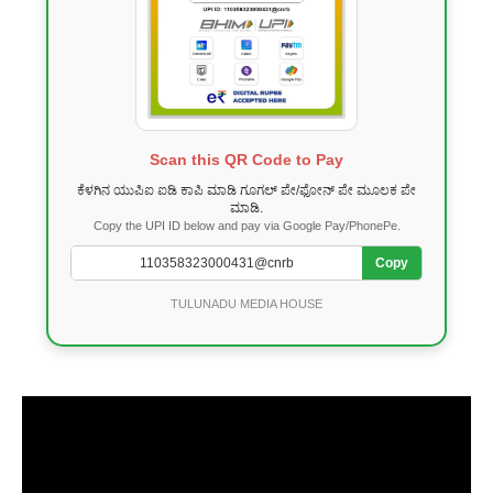
Scan this QR Code to Pay
ಕೆಳಗಿನ ಯುಪಿಐ ಐಡಿ ಕಾಪಿ ಮಾಡಿ ಗೂಗಲ್ ಪೇ/ಫೋನ್ ಪೇ ಮೂಲಕ ಪೇ
ಮಾಡಿ.
Copy the UPI ID below and pay via Google Pay/PhonePe.
Copy
TULUNADU MEDIA HOUSE