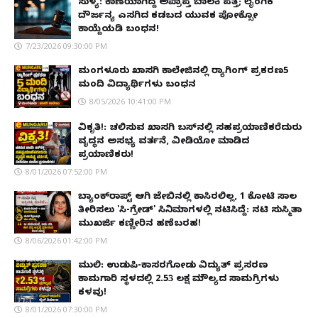
ಸುಳ್ಯ: ಕಾಣೆಯಾಗಿದ್ದ ಅಪ್ರಾಪ್ತ ಬಾಲಕಿ ಪತ್ತೆ; ಲೈಂಗಿಕ
ದೌರ್ಜನ್ಯ ಎಸಗಿದ ಕಡಬದ ಯುವಕ ಪೋಕ್ಸೋ
ಕಾಯ್ದೆಯಡಿ ಬಂಧನ!
7/23/2026 09:30:00 PM
ಮಂಗಳೂರು ಖಾಸಗಿ ಕಾಲೇಜಿನಲ್ಲಿ ರ‌್ಯಾಗಿಂಗ್ ಪ್ರಕರಣ5
ಮಂದಿ ವಿದ್ಯಾರ್ಥಿಗಳು ಬಂಧನ
8/05/2026 10:41:00 PM
ವಿಕೃತಿ!: ಚಲಿಸುವ ಖಾಸಗಿ ಬಸ್‌ನಲ್ಲಿ ಸಹಪ್ರಯಾಣಿಕರೆದುರು
ವೃದ್ಧನ ಅಸಭ್ಯ ವರ್ತನೆ, ವೀಡಿಯೋ ಮಾಡಿದ
ಪ್ರಯಾಣಿಕರು!
8/01/2026 07:52:00 PM
ಬ್ಯಾಂಕ್‌ರಾಪ್ಟ್‌ ಆಗಿ ಜೇಬಿನಲ್ಲಿ ಕಾಸಿರಲಿಲ್ಲ, ₹1 ಕೋಟಿ ಸಾಲ
ತೀರಿಸಲು 'ಸಿ-ಗ್ರೇಡ್' ಸಿನಿಮಾಗಳಲ್ಲಿ ನಟಿಸಿದ್ದೆ: ನಟಿ ಸುಸ್ಮಿತಾ
ಮುಖರ್ಜಿ ಕಣ್ಣೀರಿನ ಹಣೆಬರಹ!
8/06/2026 01:42:00 PM
ಮುಲ್ಕಿ: ಉಡುಪಿ-ಕಾಸರಗೋಡು ವಿದ್ಯುತ್ ಪ್ರಸರಣ
ಕಾಮಗಾರಿ ಸ್ಥಳದಲ್ಲಿ ₹2.53 ಲಕ್ಷ ಮೌಲ್ಯದ ಸಾಮಗ್ರಿಗಳು
ಕಳವು!
8/01/2026 07:30:00 PM