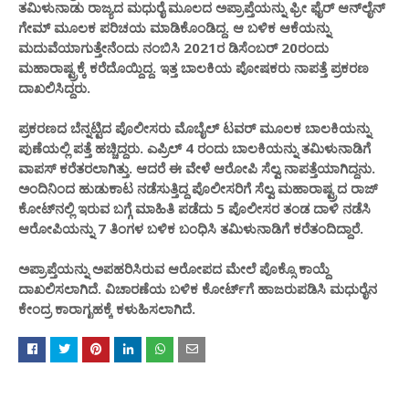
ತಮಿಳುನಾಡು ರಾಜ್ಯದ ಮಧುರೈ ಮೂಲದ ಅಪ್ರಾಪ್ತೆಯನ್ನು ಫ್ರೀ ಫೈರ್​ ಆನ್​ಲೈನ್​
ಗೇಮ್​ ಮೂಲಕ ಪರಿಚಯ ಮಾಡಿಕೊಂಡಿದ್ದ. ಆ ಬಳಿಕ ಆಕೆಯನ್ನು
ಮದುವೆಯಾಗುತ್ತೇನೆಂದು ನಂಬಿಸಿ 2021ರ ಡಿಸೆಂಬರ್​ 20ರಂದು
ಮಹಾರಾಷ್ಟ್ರಕ್ಕೆ ಕರೆದೊಯ್ದಿದ್ದ. ಇತ್ತ ಬಾಲಕಿಯ ಪೋಷಕರು ನಾಪತ್ತೆ ಪ್ರಕರಣ
ದಾಖಲಿಸಿದ್ದರು.
ಪ್ರಕರಣದ ಬೆನ್ನಟ್ಟಿದ ಪೊಲೀಸರು ಮೊಬೈಲ್​ ಟವರ್ ಮೂಲಕ ಬಾಲಕಿಯನ್ನು
ಪುಣೆಯಲ್ಲಿ ಪತ್ತೆ ಹಚ್ಚಿದ್ದರು. ಎಪ್ರಿಲ್​ 4 ರಂದು ಬಾಲಕಿಯನ್ನು ತಮಿಳುನಾಡಿಗೆ
ವಾಪಸ್​ ಕರೆತರಲಾಗಿತ್ತು. ಆದರೆ ಈ ವೇಳೆ ಆರೋಪಿ ಸೆಲ್ವ ನಾಪತ್ತೆಯಾಗಿದ್ದನು.
ಅಂದಿನಿಂದ ಹುಡುಕಾಟ ನಡೆಸುತ್ತಿದ್ದ ಪೊಲೀಸರಿಗೆ ಸೆಲ್ವ ಮಹಾರಾಷ್ಟ್ರದ ರಾಜ್​
ಕೋಟ್​​ನಲ್ಲಿ ಇರುವ ಬಗ್ಗೆ ಮಾಹಿತಿ ಪಡೆದು 5 ಪೊಲೀಸರ ತಂಡ ದಾಳಿ ನಡೆಸಿ
ಆರೋಪಿಯನ್ನು 7 ತಿಂಗಳ ಬಳಿಕ ಬಂಧಿಸಿ ತಮಿಳುನಾಡಿಗೆ ಕರೆತಂದಿದ್ದಾರೆ.
ಅಪ್ರಾಪ್ತೆಯನ್ನು ಅಪಹರಿಸಿರುವ ಆರೋಪದ ಮೇಲೆ ಪೊಕ್ಸೊ ಕಾಯ್ದೆ
ದಾಖಲಿಸಲಾಗಿದೆ. ವಿಚಾರಣೆಯ ಬಳಿಕ ಕೋರ್ಟ್​ಗೆ ಹಾಜರುಪಡಿಸಿ ಮಧುರೈನ
ಕೇಂದ್ರ ಕಾರಾಗೃಹಕ್ಕೆ ಕಳುಹಿಸಲಾಗಿದೆ.