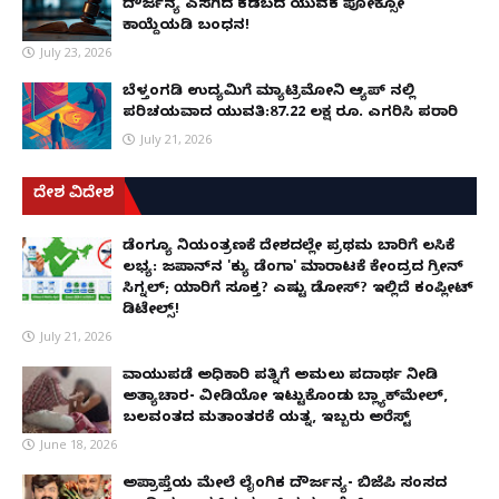
ದೌರ್ಜನ್ಯ ಎಸಗಿದ ಕಡಬದ ಯುವಕ ಪೋಕ್ಸೋ
ಕಾಯ್ದೆಯಡಿ ಬಂಧನ!
July 23, 2026
ಬೆಳ್ತಂಗಡಿ ಉದ್ಯಮಿಗೆ ಮ್ಯಾಟ್ರಿಮೋನಿ ಆ್ಯಪ್ ನಲ್ಲಿ
ಪರಿಚಯವಾದ ಯುವತಿ:87.22 ಲಕ್ಷ ರೂ. ಎಗರಿಸಿ ಪರಾರಿ
July 21, 2026
ದೇಶ ವಿದೇಶ
ಡೆಂಗ್ಯೂ ನಿಯಂತ್ರಣಕ್ಕೆ ದೇಶದಲ್ಲೇ ಪ್ರಥಮ ಬಾರಿಗೆ ಲಸಿಕೆ
ಲಭ್ಯ: ಜಪಾನ್‌ನ 'ಕ್ಯು ಡೆಂಗಾ' ಮಾರಾಟಕ್ಕೆ ಕೇಂದ್ರದ ಗ್ರೀನ್
ಸಿಗ್ನಲ್; ಯಾರಿಗೆ ಸೂಕ್ತ? ಎಷ್ಟು ಡೋಸ್? ಇಲ್ಲಿದೆ ಕಂಪ್ಲೀಟ್
ಡಿಟೇಲ್ಸ್!
July 21, 2026
ವಾಯುಪಡೆ ಅಧಿಕಾರಿ ಪತ್ನಿಗೆ ಅಮಲು ಪದಾರ್ಥ ನೀಡಿ
ಅತ್ಯಾಚಾರ- ವೀಡಿಯೋ ಇಟ್ಟುಕೊಂಡು ಬ್ಲ್ಯಾಕ್‌ಮೇಲ್,
ಬಲವಂತದ ಮತಾಂತರಕ್ಕೆ ಯತ್ನ, ಇಬ್ಬರು ಅರೆಸ್ಟ್
June 18, 2026
ಅಪ್ರಾಪ್ತೆಯ ಮೇಲೆ ಲೈಂಗಿಕ ದೌರ್ಜನ್ಯ- ಬಿಜೆಪಿ ಸಂಸದ