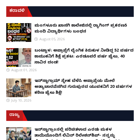
ಕರಾವಳಿ
ಮಂಗಳೂರು ಖಾಸಗಿ ಕಾಲೇಜಿನಲ್ಲಿ ರ‌್ಯಾಗಿಂಗ್ ಪ್ರಕರಣ5
ಮಂದಿ ವಿದ್ಯಾರ್ಥಿಗಳು ಬಂಧನ
August 05, 2026
ಬಂಟ್ವಾಳ: ಅಪ್ರಾಪ್ತೆಗೆ ಲೈಂಗಿಕ ಕಿರುಕುಳ ನೀಡಿದ್ದ 52 ವರ್ಷದ
ಕಾಮುಕನಿಗೆ ಶಿಕ್ಷೆ ಪ್ರಕಟ: ಎರಡೂವರೆ ವರ್ಷ ಜೈಲು, ₹40
ಸಾವಿರ ದಂಡ!
August 01, 2026
ಇನ್‌ಸ್ಟಾಗ್ರಾಮ್ ಸ್ನೇಹ ಬೆಳೆಸಿ ಅಪ್ರಾಪ್ತೆಯ ಮೇಲೆ
ಅತ್ಯಾಚಾರವೆಸಗಿದ ಗುರುಪುರದ ಯುವಕನಿಗೆ 20 ವರ್ಷಗಳ
ಕಠಿಣ ಜೈಲು ಶಿಕ್ಷೆ!
July 10, 2026
ರಾಜ್ಯ
ಇನ್​ಸ್ಟಾಗ್ರಾಂನಲ್ಲಿ ಪರಿಚಿತಳಾದ ಎರಡು ಮಕ್ಕಳ
ತಾಯಿಯೊಂದಿಗೆ ಲಿವಿನ್ ರಿಲೇಶನ್​ಶಿಪ್- ನನ್ನನ್ನು