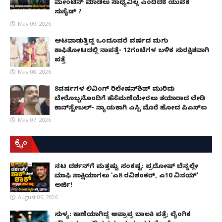
ಮೇಂಟೆನ್ ಮಾಡಲು ಸಾಧ್ಯವಿಲ್ಲ ಎಂದಿದಕ್ಕೆ ಯುವಕ
ಸುಸೈಡ್ ?
May 09, 2026
ಆಟವಾಡುತ್ತಿದ್ದ ಒಂದೂವರೆ ವರ್ಷದ ಮಗು
ಕಾಫಿತೋಟದಲ್ಲಿ ನಾಪತ್ತೆ- 12ಗಂಟೆಗಳ ಬಳಿಕ ಸುರಕ್ಷಿತವಾಗಿ
ಪತ್ತೆ
May 08, 2026
8ವರ್ಷಗಳ ಲಿವಿಂಗ್‌ ರಿಲೇಷನ್‌ಶಿಪ್ ಮುರಿದು
ಬೇರೊಬ್ಬನೊಂದಿಗೆ ಹೆಸೆಮಣೆಯೇರಲು ತಯಾರಾದ ಲೇಡಿ
ಕಾನ್‌ಸ್ಟೇಬಲ್- ನ್ಯಾಯಕ್ಕಾಗಿ ಎಸ್ಪಿ ಮೊರೆ ಹೋದ ಪಿಎಸ್ಐ
May 07, 2026
ಕ್ರೈಂ
ನಟ ದರ್ಶನ್‌ಗೆ ಮತ್ತಷ್ಟು ಸಂಕಷ್ಟ: ಪ್ರದೋಷ್ ಬೆನ್ನಲ್ಲೇ
ಮಾಫಿ ಸಾಕ್ಷಿಯಾಗಲು 'ಎ8 ರವಿಶಂಕರ್, ಎ10 ವಿನಯ್'
ಅರ್ಜಿ!
August 06, 2026
ಸುಳ್ಯ: ಕಾಣೆಯಾಗಿದ್ದ ಅಪ್ರಾಪ್ತ ಬಾಲಕಿ ಪತ್ತೆ; ಲೈಂಗಿಕ