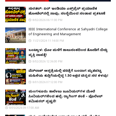
ಸುರತ್ಕಲ್: ಏರ್ ಇಂಡಿಯಾ ಎಕ್ಸ್‌ಪ್ರೆಸ್ ಪ್ರಯಾಣಿಕ
ಹೋಟೆಲ್‌ನಲ್ಲಿ ಸಾವು; ಸಂಸ್ಥೆಯಿಂದ ಸಂತಾಪ ಪ್ರಕಟಣೆ
8/02/2026 06:11:00 PM
IEEE International Conference at Sahyadri College
of Engineering and Management
11/21/2024 11:14:00 PM
ಬಂಟ್ವಾಳ: ಧೋ ಮಳೆಗೆ ಕಾಲುಸಂಕದಿಂದ ತೋಡಿಗೆ ಬಿದ್ದು
ವ್ಯಕ್ತಿ ನಾಪತ್ತೆ!
8/02/2026 12:36:00 PM
ವೆನ್‌ಲಾಕ್ ಆಸ್ಪತ್ರೆಯಲ್ಲಿ ಚಿಕಿತ್ಸೆಗೆ ಬಂದಾಗ ಮೃತಪಟ್ಟ
ಮಹಿಳೆಯ ಕುತ್ತಿಗೆಯಲ್ಲಿದ್ದ ₹1.50 ಲಕ್ಷದ ಚಿನ್ನದ ಸರ ಕಳವು!
8/01/2026 07:12:00 PM
ಮಂಗಳೂರು: ಕಾಲೇಜು ಜೂನಿಯರ್‌ಗಳ ಮೇಲೆ
ಸೀನಿಯರ್‌ಗಳಿಂದ ಹಲ್ಲೆ; ರ‌್ಯಾಗಿಂಗ್ ಶಂಕೆ – ಪೊಲೀಸ್
ಕಮಿಷನರ್ ಸ್ಪಷ್ಟನೆ!
8/05/2026 09:17:00 AM