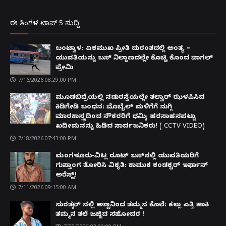
ಈ ತಿಂಗಳ ಟಾಪ್ 5 ಸುದ್ದಿ
ಬಂಟ್ವಾಳ: ಏಕಮುಖ ಪ್ರೀತಿ ದುರಂತದಲ್ಲಿ ಅಂತ್ಯ –
ಯುವತಿಯನ್ನು ಬಸ್ ನಿಲ್ದಾಣದಲ್ಲೇ ಕೊಚ್ಚಿ ಕೊಂದ ಪಾಗಲ್
ಪ್ರೇಮಿ
7/16/2026 08:29:00 PM
ಮೂಡಬಿದ್ರೆಯಲ್ಲಿ ನಡುರಸ್ತೆಯಲ್ಲೇ ತಲ್ವಾರ್ ಝಳಪಿಸಿದ
ಕಿಡಿಗೇಡಿ ಬಂಧನ: ಮೊಬೈಲ್ ಮಳಿಗೆಗೆ ನುಗ್ಗಿ
ಮಾರಕಾಸ್ತ್ರದಿಂದ ನೌಕರರಿಗೆ ಧಮ್ಕಿ; ಹರಸಾಹಸಪಟ್ಟು
ಖದೀಮನನ್ನು ಹಿಡಿದ ಸಾರ್ವಜನಿಕರು! ( CCTV VIDEO)
7/18/2026 07:43:00 PM
ಮಂಗಳೂರು-ವಿಟ್ಲ ರೂಟ್ ಬಸ್‌ನಲ್ಲಿ ಯುವತಿಯರಿಗೆ
ಗುಪ್ತಾಂಗ ತೋರಿಸಿ ವಿಕೃತಿ: ಕಾಮುಕ ಕಂಡಕ್ಟರ್ ಇರ್ಫಾನ್
ಅರೆಸ್ಟ್!
7/11/2026 09:15:00 AM
ಸುರತ್ಕಲ್ ನಲ್ಲಿ ಅಣ್ಣನಿಂದ ತಮ್ಮನ ಕೊಲೆ: ಕಲ್ಲು ಎತ್ತಿ ಹಾಕಿ
ತಮ್ಮನ ತಲೆ ಜಜ್ಜಿದ ಸಹೋದರ !