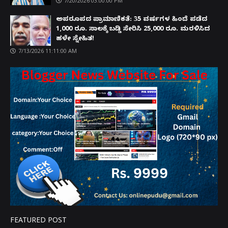
7/20/2026 03:00:00 PM
ಅಪರೂಪದ ಪ್ರಾಮಾಣಿಕತೆ: 35 ವರ್ಷಗಳ ಹಿಂದೆ ಪಡೆದ
1,000 ರೂ. ಸಾಲಕ್ಕೆ ಬಡ್ಡಿ ಸೇರಿಸಿ 25,000 ರೂ. ಮರಳಿಸಿದ
ಹಳೇ ಸ್ನೇಹಿತ!
7/13/2026 11:11:00 AM
FEATURED POST