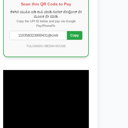
Scan this QR Code to Pay
ಕೆಳಗಿನ ಯುಪಿಐ ಐಡಿ ಕಾಪಿ ಮಾಡಿ ಗೂಗಲ್ ಪೇ/ಫೋನ್ ಪೇ
ಮೂಲಕ ಪೇ ಮಾಡಿ.
Copy the UPI ID below and pay via Google
Pay/PhonePe.
Copy
TULUNADU MEDIA HOUSE