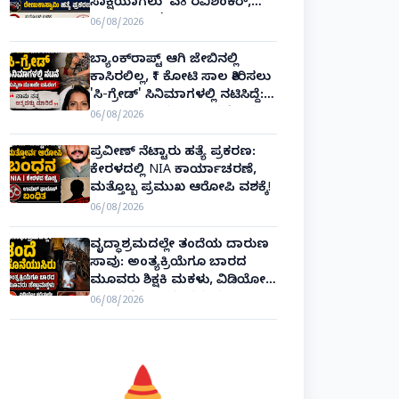
ಸಾಕ್ಷಿಯಾಗಲು 'ಎ8 ರವಿಶಂಕರ್,
ಎ10 ವಿನಯ್' ಅರ್ಜಿ!
06/08/2026
ಬ್ಯಾಂಕ್‌ರಾಪ್ಟ್‌ ಆಗಿ ಜೇಬಿನಲ್ಲಿ
ಕಾಸಿರಲಿಲ್ಲ, ₹1 ಕೋಟಿ ಸಾಲ ತೀರಿಸಲು
'ಸಿ-ಗ್ರೇಡ್' ಸಿನಿಮಾಗಳಲ್ಲಿ ನಟಿಸಿದ್ದೆ:
ನಟಿ ಸುಸ್ಮಿತಾ ಮುಖರ್ಜಿ ಕಣ್ಣೀರಿನ
06/08/2026
ಹಣೆಬರಹ!
ಪ್ರವೀಣ್ ನೆಟ್ಟಾರು ಹತ್ಯೆ ಪ್ರಕರಣ:
ಕೇರಳದಲ್ಲಿ NIA ಕಾರ್ಯಾಚರಣೆ,
ಮತ್ತೊಬ್ಬ ಪ್ರಮುಖ ಆರೋಪಿ ವಶಕ್ಕೆ!
06/08/2026
ವೃದ್ಧಾಶ್ರಮದಲ್ಲೇ ತಂದೆಯ ದಾರುಣ
ಸಾವು: ಅಂತ್ಯಕ್ರಿಯೆಗೂ ಬಾರದ
ಮೂವರು ಶಿಕ್ಷಕಿ ಮಕಳು, ವಿಡಿಯೋ
ಕಾಲಿನಲ್ಲೇ ಅಂತಿಮ ದರ್ಶನ!
06/08/2026