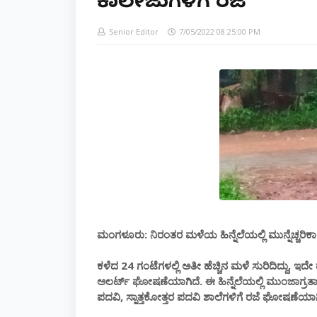
ಕಾಲೇಜುಗಳಿಗೆ ರಜೆ
Senior Editor
7/05/2022 08:25:00 PM
ಮಂಗಳೂರು: ನಿರಂತರ ಮಳೆಯ ಹಿನ್ನೆಲೆಯಲ್ಲಿ ಮುನ್ನೆಚ್ಚರಿ
ಕಳೆದ 24 ಗಂಟೆಗಳಲ್ಲಿ ಅತೀ ಹೆಚ್ಚಿನ ಮಳೆ ಸುರಿದಿದ್ದು, 
ಅಲರ್ಟ್ ಘೋಷಣೆಯಾಗಿದೆ. ಈ ಹಿನ್ನೆಲೆಯಲ್ಲಿ ಮುಂಜಾಗ್ರತ
ಪದವಿ, ಸ್ನಾತ್ತಕೋತ್ತರ ಪದವಿ ಶಾಲೆಗಳಿಗೆ ರಜೆ ಘೋಷಣೆಯಾಗ