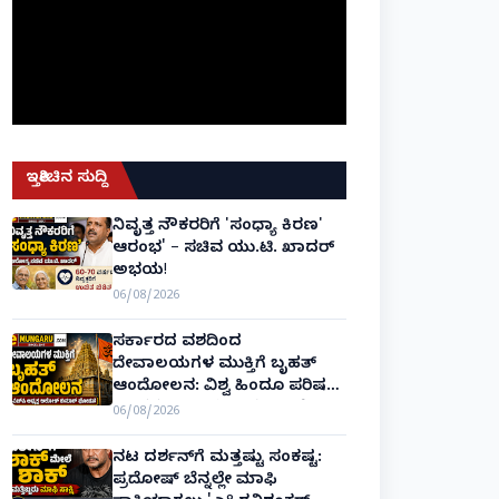
ಇತ್ತೀಚಿನ ಸುದ್ದಿ
ನಿವೃತ್ತ ನೌಕರರಿಗೆ 'ಸಂಧ್ಯಾ ಕಿರಣ'
ಆರಂಭ' – ಸಚಿವ ಯು.ಟಿ. ಖಾದರ್
ಅಭಯ!
06/08/2026
ಸರ್ಕಾರದ ವಶದಿಂದ
ದೇವಾಲಯಗಳ ಮುಕ್ತಿಗೆ ಬೃಹತ್
ಆಂದೋಲನ: ವಿಶ್ವ ಹಿಂದೂ ಪರಿಷತ್
ಅಂತರರಾಷ್ಟ್ರೀಯ ಅಧ್ಯಕ್ಷ ಅಲೋಕ್
06/08/2026
ಕುಮಾರ್ ಘೋಷಣೆ!
ನಟ ದರ್ಶನ್‌ಗೆ ಮತ್ತಷ್ಟು ಸಂಕಷ್ಟ:
ಪ್ರದೋಷ್ ಬೆನ್ನಲ್ಲೇ ಮಾಫಿ