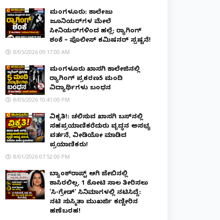
ಮಂಗಳೂರು: ಕಾಲೇಜು
ಜೂನಿಯರ್‌ಗಳ ಮೇಲೆ
ಸೀನಿಯರ್‌ಗಳಿಂದ ಹಲ್ಲೆ; ರ‌್ಯಾಗಿಂಗ್
ಶಂಕೆ – ಪೊಲೀಸ್ ಕಮಿಷನರ್ ಸ್ಪಷ್ಟನೆ!
8/05/2026 09:17:00 AM
ಮಂಗಳೂರು ಖಾಸಗಿ ಕಾಲೇಜಿನಲ್ಲಿ
ರ‌್ಯಾಗಿಂಗ್ ಪ್ರಕರಣ5 ಮಂದಿ
ವಿದ್ಯಾರ್ಥಿಗಳು ಬಂಧನ
8/05/2026 10:41:00 PM
ವಿಕೃತಿ!: ಚಲಿಸುವ ಖಾಸಗಿ ಬಸ್‌ನಲ್ಲಿ
ಸಹಪ್ರಯಾಣಿಕರೆದುರು ವೃದ್ಧನ ಅಸಭ್ಯ
ವರ್ತನೆ, ವೀಡಿಯೋ ಮಾಡಿದ
ಪ್ರಯಾಣಿಕರು!
8/01/2026 07:52:00 PM
ಬ್ಯಾಂಕ್‌ರಾಪ್ಟ್‌ ಆಗಿ ಜೇಬಿನಲ್ಲಿ
ಕಾಸಿರಲಿಲ್ಲ, ₹1 ಕೋಟಿ ಸಾಲ ತೀರಿಸಲು
'ಸಿ-ಗ್ರೇಡ್' ಸಿನಿಮಾಗಳಲ್ಲಿ ನಟಿಸಿದ್ದೆ:
ನಟಿ ಸುಸ್ಮಿತಾ ಮುಖರ್ಜಿ ಕಣ್ಣೀರಿನ
ಹಣೆಬರಹ!