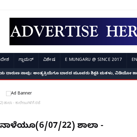
ಿದೇಶ
ಗ್ಲಾಮರ್
ವಿಶೇಷ
E MUNGARU @ SINCE 2017
EN
ದೆಯ ದಾರುಣ ಸಾವು: ಅಂತ್ಯಕ್ರಿಯೆಗೂ ಬಾರದ ಮೂವರು ಶಿಕ್ಷಕಿ ಮಕಳು, ವಿಡಿಯೋ ಕಾ
2) ಶಾಲಾ - ಕಾಲೇಜುಗಳಿಗೆ ರಜೆ
ಲಿ ನಾಳೆಯೂ(6/07/22) ಶಾಲಾ -