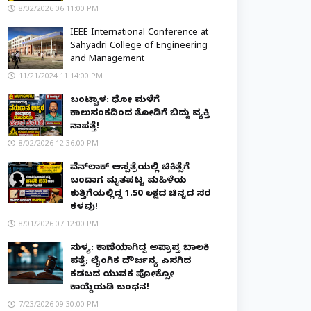
8/02/2026 06:11:00 PM
IEEE International Conference at
Sahyadri College of Engineering
and Management
11/21/2024 11:14:00 PM
ಬಂಟ್ವಾಳ: ಧೋ ಮಳೆಗೆ
ಕಾಲುಸಂಕದಿಂದ ತೋಡಿಗೆ ಬಿದ್ದು ವ್ಯಕ್ತಿ
ನಾಪತ್ತೆ!
8/02/2026 12:36:00 PM
ವೆನ್‌ಲಾಕ್ ಆಸ್ಪತ್ರೆಯಲ್ಲಿ ಚಿಕಿತ್ಸೆಗೆ
ಬಂದಾಗ ಮೃತಪಟ್ಟ ಮಹಿಳೆಯ
ಕುತ್ತಿಗೆಯಲ್ಲಿದ್ದ ₹1.50 ಲಕ್ಷದ ಚಿನ್ನದ ಸರ
ಕಳವು!
8/01/2026 07:12:00 PM
ಸುಳ್ಯ: ಕಾಣೆಯಾಗಿದ್ದ ಅಪ್ರಾಪ್ತ ಬಾಲಕಿ
ಪತ್ತೆ; ಲೈಂಗಿಕ ದೌರ್ಜನ್ಯ ಎಸಗಿದ
ಕಡಬದ ಯುವಕ ಪೋಕ್ಸೋ
ಕಾಯ್ದೆಯಡಿ ಬಂಧನ!
7/23/2026 09:30:00 PM