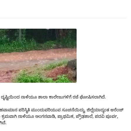
ಕಾ ದೃಷ್ಟಿಯಿಂದ ನಾಳೆಯೂ ಶಾಲಾ ಕಾಲೇಜುಗಳಿಗೆ ರಜೆ ಘೋಷಿಸಲಾಗಿದೆ.
ಇದೇ ಹವಾಮಾನ ಪರಿಸ್ಥಿತಿ ಮುಂದುವರಿಯುವ ಸೂಚನೆಯಿದ್ದು, ಜಿಲ್ಲೆಯಾದ್ಯಂತ ಆರೆಂಜ್
ಾ ಕ್ರಮವಾಗಿ ನಾಳೆಯೂ ಅಂಗನವಾಡಿ, ಪ್ರಾಥಮಿಕ, ಪ್ರೌಢಶಾಲೆ, ಪದವಿ ಪೂರ್ವ,
ಿದೆ.