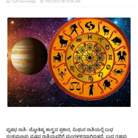
Gulf kannadiga
7/02/2022 08:55:00 AM
ವೃಷಭ ರಾಶಿ- ಜ್ಯೋತಿಷ್ಯ ಶಾಸ್ತ್ರದ ಪ್ರಕಾರ, ಮಿಥುನ ರಾಶಿಯಲ್ಲಿ ಬುಧ
ಸಂಕ್ರಮಣವು ವೃಷಭ ರಾಶಿಯವರಿಗೆ ಮಂಗಳಕರವಾಗಿರುತ್ತದೆ. ಬುಧ ಗ್ರಹವು