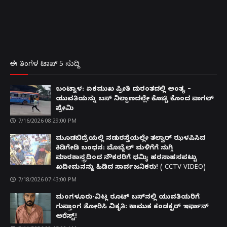
ಈ ತಿಂಗಳ ಟಾಪ್ 5 ಸುದ್ದಿ
ಬಂಟ್ವಾಳ: ಏಕಮುಖ ಪ್ರೀತಿ ದುರಂತದಲ್ಲಿ ಅಂತ್ಯ –
ಯುವತಿಯನ್ನು ಬಸ್ ನಿಲ್ದಾಣದಲ್ಲೇ ಕೊಚ್ಚಿ ಕೊಂದ ಪಾಗಲ್
ಪ್ರೇಮಿ
7/16/2026 08:29:00 PM
ಮೂಡಬಿದ್ರೆಯಲ್ಲಿ ನಡುರಸ್ತೆಯಲ್ಲೇ ತಲ್ವಾರ್ ಝಳಪಿಸಿದ
ಕಿಡಿಗೇಡಿ ಬಂಧನ: ಮೊಬೈಲ್ ಮಳಿಗೆಗೆ ನುಗ್ಗಿ
ಮಾರಕಾಸ್ತ್ರದಿಂದ ನೌಕರರಿಗೆ ಧಮ್ಕಿ; ಹರಸಾಹಸಪಟ್ಟು
ಖದೀಮನನ್ನು ಹಿಡಿದ ಸಾರ್ವಜನಿಕರು! ( CCTV VIDEO)
7/18/2026 07:43:00 PM
ಮಂಗಳೂರು-ವಿಟ್ಲ ರೂಟ್ ಬಸ್‌ನಲ್ಲಿ ಯುವತಿಯರಿಗೆ
ಗುಪ್ತಾಂಗ ತೋರಿಸಿ ವಿಕೃತಿ: ಕಾಮುಕ ಕಂಡಕ್ಟರ್ ಇರ್ಫಾನ್
ಅರೆಸ್ಟ್!