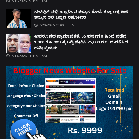
7/11/2026 09:15:00 AM
ಸುರತ್ಕಲ್ ನಲ್ಲಿ ಅಣ್ಣನಿಂದ ತಮ್ಮನ ಕೊಲೆ: ಕಲ್ಲು ಎತ್ತಿ ಹಾಕಿ
ತಮ್ಮನ ತಲೆ ಜಜ್ಜಿದ ಸಹೋದರ !
7/20/2026 03:00:00 PM
ಅಪರೂಪದ ಪ್ರಾಮಾಣಿಕತೆ: 35 ವರ್ಷಗಳ ಹಿಂದೆ ಪಡೆದ
1,000 ರೂ. ಸಾಲಕ್ಕೆ ಬಡ್ಡಿ ಸೇರಿಸಿ 25,000 ರೂ. ಮರಳಿಸಿದ
ಹಳೇ ಸ್ನೇಹಿತ!
7/13/2026 11:11:00 AM