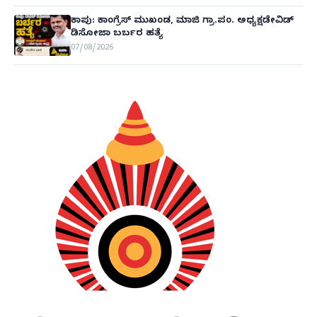
ಕಾಪು: ಕಾಂಗ್ರೆಸ್ ಮುಖಂಡ, ಮಾಜಿ ಗ್ರಾ.ಪಂ. ಅಧ್ಯಕ್ಷಡೇವಿಡ್
ಡಿಸೋಜಾ ಬರ್ಬರ ಹತ್ಯೆ
07/08/2026