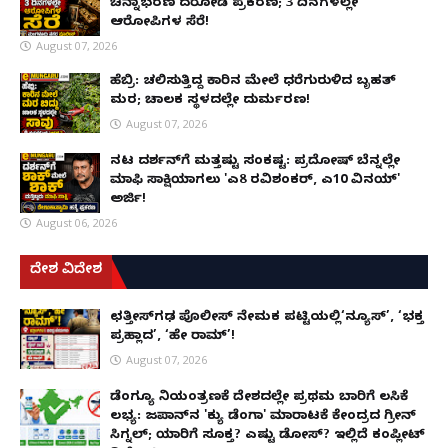
ಚಿನ್ನಾಭರಣ ದರೋಡೆ ಪ್ರಕರಣ; 3 ದಿನಗಳಲ್ಲೇ
ಆರೋಪಿಗಳ ಸೆರೆ!
August 07, 2026
ಹೆಬ್ರಿ: ಚಲಿಸುತ್ತಿದ್ದ ಕಾರಿನ ಮೇಲೆ ಧರೆಗುರುಳಿದ ಬೃಹತ್
ಮರ; ಚಾಲಕ ಸ್ಥಳದಲ್ಲೇ ದುರ್ಮರಣ!
August 07, 2026
ನಟ ದರ್ಶನ್‌ಗೆ ಮತ್ತಷ್ಟು ಸಂಕಷ್ಟ: ಪ್ರದೋಷ್ ಬೆನ್ನಲ್ಲೇ
ಮಾಫಿ ಸಾಕ್ಷಿಯಾಗಲು 'ಎ8 ರವಿಶಂಕರ್, ಎ10 ವಿನಯ್'
ಅರ್ಜಿ!
August 06, 2026
ದೇಶ ವಿದೇಶ
ಛತ್ತೀಸ್‌ಗಢ ಪೊಲೀಸ್ ನೇಮಕ ಪಟ್ಟಿಯಲ್ಲಿ‘ನ್ಯೂಸ್’, ‘ಭಕ್ತ
ಪ್ರಹ್ಲಾದ’, ‘ಹೇ ರಾಮ್’!
August 07, 2026
ಡೆಂಗ್ಯೂ ನಿಯಂತ್ರಣಕ್ಕೆ ದೇಶದಲ್ಲೇ ಪ್ರಥಮ ಬಾರಿಗೆ ಲಸಿಕೆ
ಲಭ್ಯ: ಜಪಾನ್‌ನ 'ಕ್ಯು ಡೆಂಗಾ' ಮಾರಾಟಕ್ಕೆ ಕೇಂದ್ರದ ಗ್ರೀನ್
ಸಿಗ್ನಲ್; ಯಾರಿಗೆ ಸೂಕ್ತ? ಎಷ್ಟು ಡೋಸ್? ಇಲ್ಲಿದೆ ಕಂಪ್ಲೀಟ್