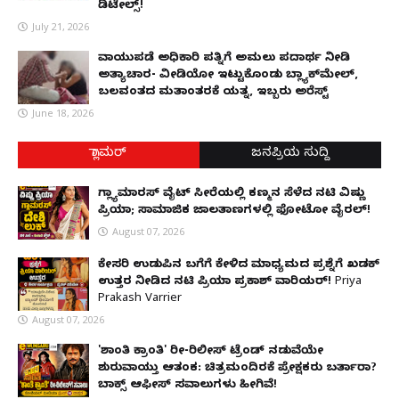
ಡಿಟೇಲ್ಸ್!
July 21, 2026
ವಾಯುಪಡೆ ಅಧಿಕಾರಿ ಪತ್ನಿಗೆ ಅಮಲು ಪದಾರ್ಥ ನೀಡಿ
ಅತ್ಯಾಚಾರ- ವೀಡಿಯೋ ಇಟ್ಟುಕೊಂಡು ಬ್ಲ್ಯಾಕ್‌ಮೇಲ್,
ಬಲವಂತದ ಮತಾಂತರಕ್ಕೆ ಯತ್ನ, ಇಬ್ಬರು ಅರೆಸ್ಟ್
June 18, 2026
ಗ್ಲಾಮರ್
ಜನಪ್ರಿಯ ಸುದ್ದಿ
ಗ್ಲ್ಯಾಮಾರಸ್ ವೈಟ್‌ ಸೀರೆಯಲ್ಲಿ ಕಣ್ಮನ ಸೆಳೆದ ನಟಿ ವಿಷ್ಣು
ಪ್ರಿಯಾ; ಸಾಮಾಜಿಕ ಜಾಲತಾಣಗಳಲ್ಲಿ ಫೋಟೋ ವೈರಲ್!
August 07, 2026
ಕೇಸರಿ ಉಡುಪಿನ ಬಗೆಗೆ ಕೇಳಿದ ಮಾಧ್ಯಮದ ಪ್ರಶ್ನೆಗೆ ಖಡಕ್
ಉತ್ತರ ನೀಡಿದ ನಟಿ ಪ್ರಿಯಾ ಪ್ರಕಾಶ್ ವಾರಿಯರ್! Priya
Prakash Varrier
August 07, 2026
'ಶಾಂತಿ ಕ್ರಾಂತಿ' ರೀ-ರಿಲೀಸ್ ಟ್ರೆಂಡ್ ನಡುವೆಯೇ
ಶುರುವಾಯ್ತು ಆತಂಕ: ಚಿತ್ರಮಂದಿರಕ್ಕೆ ಪ್ರೇಕ್ಷಕರು ಬರ್ತಾರಾ?
ಬಾಕ್ಸ್ ಆಫೀಸ್ ಸವಾಲುಗಳು ಹೀಗಿವೆ!