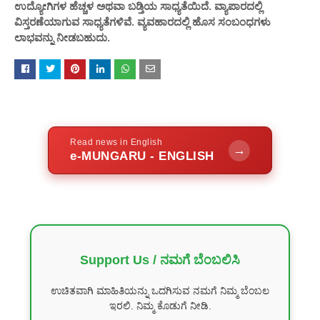
ಉದ್ಯೋಗಿಗಳ ಹೆಚ್ಚಳ ಅಥವಾ ಬಡ್ತಿಯ ಸಾಧ್ಯತೆಯಿದೆ. ವ್ಯಾಪಾರದಲ್ಲಿ
ವಿಸ್ತರಣೆಯಾಗುವ ಸಾಧ್ಯತೆಗಳಿವೆ. ವ್ಯವಹಾರದಲ್ಲಿ ಹೊಸ ಸಂಬಂಧಗಳು
ಲಾಭವನ್ನು ನೀಡಬಹುದು.
Read news in English
→
e-MUNGARU - ENGLISH
Support Us / ನಮಗೆ ಬೆಂಬಲಿಸಿ
ಉಚಿತವಾಗಿ ಮಾಹಿತಿಯನ್ನು ಒದಗಿಸುವ ನಮಗೆ ನಿಮ್ಮ ಬೆಂಬಲ
ಇರಲಿ. ನಿಮ್ಮ ಕೊಡುಗೆ ನೀಡಿ.