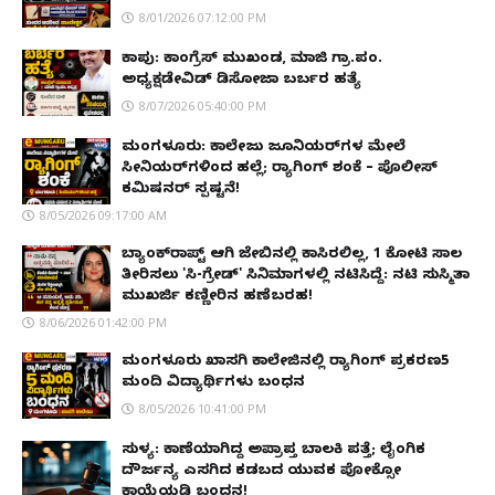
8/01/2026 07:12:00 PM
ಕಾಪು: ಕಾಂಗ್ರೆಸ್ ಮುಖಂಡ, ಮಾಜಿ ಗ್ರಾ.ಪಂ.
ಅಧ್ಯಕ್ಷಡೇವಿಡ್ ಡಿಸೋಜಾ ಬರ್ಬರ ಹತ್ಯೆ
8/07/2026 05:40:00 PM
ಮಂಗಳೂರು: ಕಾಲೇಜು ಜೂನಿಯರ್‌ಗಳ ಮೇಲೆ
ಸೀನಿಯರ್‌ಗಳಿಂದ ಹಲ್ಲೆ; ರ‌್ಯಾಗಿಂಗ್ ಶಂಕೆ – ಪೊಲೀಸ್
ಕಮಿಷನರ್ ಸ್ಪಷ್ಟನೆ!
8/05/2026 09:17:00 AM
ಬ್ಯಾಂಕ್‌ರಾಪ್ಟ್‌ ಆಗಿ ಜೇಬಿನಲ್ಲಿ ಕಾಸಿರಲಿಲ್ಲ, ₹1 ಕೋಟಿ ಸಾಲ
ತೀರಿಸಲು 'ಸಿ-ಗ್ರೇಡ್' ಸಿನಿಮಾಗಳಲ್ಲಿ ನಟಿಸಿದ್ದೆ: ನಟಿ ಸುಸ್ಮಿತಾ
ಮುಖರ್ಜಿ ಕಣ್ಣೀರಿನ ಹಣೆಬರಹ!
8/06/2026 01:42:00 PM
ಮಂಗಳೂರು ಖಾಸಗಿ ಕಾಲೇಜಿನಲ್ಲಿ ರ‌್ಯಾಗಿಂಗ್ ಪ್ರಕರಣ5
ಮಂದಿ ವಿದ್ಯಾರ್ಥಿಗಳು ಬಂಧನ
8/05/2026 10:41:00 PM
ಸುಳ್ಯ: ಕಾಣೆಯಾಗಿದ್ದ ಅಪ್ರಾಪ್ತ ಬಾಲಕಿ ಪತ್ತೆ; ಲೈಂಗಿಕ
ದೌರ್ಜನ್ಯ ಎಸಗಿದ ಕಡಬದ ಯುವಕ ಪೋಕ್ಸೋ
ಕಾಯ್ದೆಯಡಿ ಬಂಧನ!