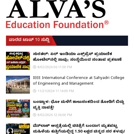
ವಾರದ ಟಾಪ್ 10 ಸುದ್ದಿ
ಸುರತ್ಕಲ್: ಏರ್ ಇಂಡಿಯಾ ಎಕ್ಸ್‌ಪ್ರೆಸ್ ಪ್ರಯಾಣಿಕ
ಹೋಟೆಲ್‌ನಲ್ಲಿ ಸಾವು; ಸಂಸ್ಥೆಯಿಂದ ಸಂತಾಪ ಪ್ರಕಟಣೆ
8/02/2026 06:11:00 PM
IEEE International Conference at Sahyadri College
of Engineering and Management
11/21/2024 11:14:00 PM
ಬಂಟ್ವಾಳ: ಧೋ ಮಳೆಗೆ ಕಾಲುಸಂಕದಿಂದ ತೋಡಿಗೆ ಬಿದ್ದು
ವ್ಯಕ್ತಿ ನಾಪತ್ತೆ!
8/02/2026 12:36:00 PM
ವೆನ್‌ಲಾಕ್ ಆಸ್ಪತ್ರೆಯಲ್ಲಿ ಚಿಕಿತ್ಸೆಗೆ ಬಂದಾಗ ಮೃತಪಟ್ಟ
ಮಹಿಳೆಯ ಕುತ್ತಿಗೆಯಲ್ಲಿದ್ದ ₹1.50 ಲಕ್ಷದ ಚಿನ್ನದ ಸರ ಕಳವು!