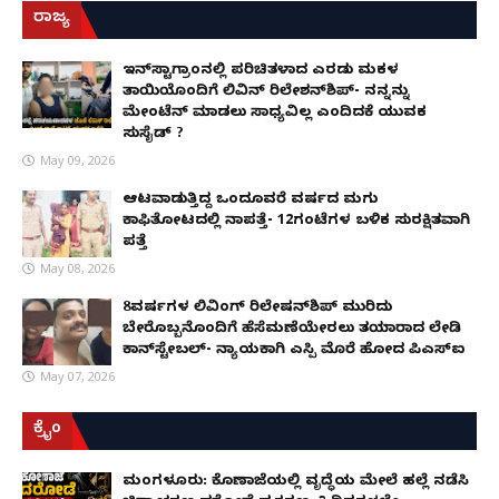
ರಾಜ್ಯ
ಇನ್​ಸ್ಟಾಗ್ರಾಂನಲ್ಲಿ ಪರಿಚಿತಳಾದ ಎರಡು ಮಕ್ಕಳ
ತಾಯಿಯೊಂದಿಗೆ ಲಿವಿನ್ ರಿಲೇಶನ್​ಶಿಪ್- ನನ್ನನ್ನು
ಮೇಂಟೆನ್ ಮಾಡಲು ಸಾಧ್ಯವಿಲ್ಲ ಎಂದಿದಕ್ಕೆ ಯುವಕ
ಸುಸೈಡ್ ?
May 09, 2026
ಆಟವಾಡುತ್ತಿದ್ದ ಒಂದೂವರೆ ವರ್ಷದ ಮಗು
ಕಾಫಿತೋಟದಲ್ಲಿ ನಾಪತ್ತೆ- 12ಗಂಟೆಗಳ ಬಳಿಕ ಸುರಕ್ಷಿತವಾಗಿ
ಪತ್ತೆ
May 08, 2026
8ವರ್ಷಗಳ ಲಿವಿಂಗ್‌ ರಿಲೇಷನ್‌ಶಿಪ್ ಮುರಿದು
ಬೇರೊಬ್ಬನೊಂದಿಗೆ ಹೆಸೆಮಣೆಯೇರಲು ತಯಾರಾದ ಲೇಡಿ
ಕಾನ್‌ಸ್ಟೇಬಲ್- ನ್ಯಾಯಕ್ಕಾಗಿ ಎಸ್ಪಿ ಮೊರೆ ಹೋದ ಪಿಎಸ್ಐ
May 07, 2026
ಕ್ರೈಂ
ಮಂಗಳೂರು: ಕೊಣಾಜೆಯಲ್ಲಿ ವೃದ್ಧೆಯ ಮೇಲೆ ಹಲ್ಲೆ ನಡೆಸಿ