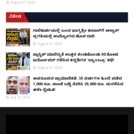
August 07, 2026
ವಿಶೇಷ
ಗಾಲಿಕುರ್ಚಿಯಲ್ಲಿ ಬಂದ ಭಾಗ್ಯಶ್ರೀ ಕುಲಾಲ್‌ಗೆ ಆಳ್ವಾಸ್
ಪ್ರಗತಿಯಲ್ಲಿ ಉದ್ಯೋಗದ ಹೊಸ ದಾರಿ
August 07, 2026
ಪ್ಲಾಸ್ಟಿಕ್ ಮಾಲಿನ್ಯಕ್ಕೆ ಉತ್ತರ ಕಂಡುಕೊಂಡು ₹50 ಕೋಟಿ
ಟರ್ನೋವರ್ ಗಳಿಸಿದ ಕನ್ನಡಿಗನ 'ಬ್ಯಾಂಬ್ರೂ' ಕಥೆ!
August 07, 2026
ಅಪರೂಪದ ಪ್ರಾಮಾಣಿಕತೆ: 35 ವರ್ಷಗಳ ಹಿಂದೆ ಪಡೆದ
1,000 ರೂ. ಸಾಲಕ್ಕೆ ಬಡ್ಡಿ ಸೇರಿಸಿ 25,000 ರೂ. ಮರಳಿಸಿದ
ಹಳೇ ಸ್ನೇಹಿತ!
July 13, 2026