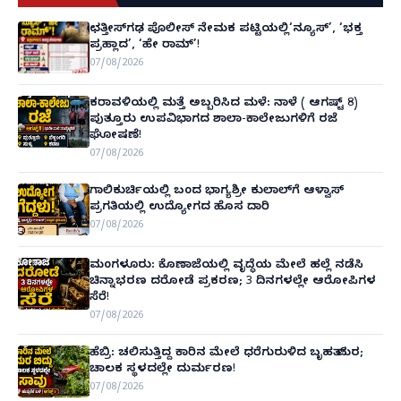
ಛತ್ತೀಸ್‌ಗಢ ಪೊಲೀಸ್ ನೇಮಕ ಪಟ್ಟಿಯಲ್ಲಿ‘ನ್ಯೂಸ್’, ‘ಭಕ್ತ
ಪ್ರಹ್ಲಾದ’, ‘ಹೇ ರಾಮ್’!
07/08/2026
ಕರಾವಳಿಯಲ್ಲಿ ಮತ್ತೆ ಅಬ್ಬರಿಸಿದ ಮಳೆ: ನಾಳೆ ( ಆಗಷ್ಟ್ 8)
ಪುತ್ತೂರು ಉಪವಿಭಾಗದ ಶಾಲಾ-ಕಾಲೇಜುಗಳಿಗೆ ರಜೆ
ಘೋಷಣೆ!
07/08/2026
ಗಾಲಿಕುರ್ಚಿಯಲ್ಲಿ ಬಂದ ಭಾಗ್ಯಶ್ರೀ ಕುಲಾಲ್‌ಗೆ ಆಳ್ವಾಸ್
ಪ್ರಗತಿಯಲ್ಲಿ ಉದ್ಯೋಗದ ಹೊಸ ದಾರಿ
07/08/2026
ಮಂಗಳೂರು: ಕೊಣಾಜೆಯಲ್ಲಿ ವೃದ್ಧೆಯ ಮೇಲೆ ಹಲ್ಲೆ ನಡೆಸಿ
ಚಿನ್ನಾಭರಣ ದರೋಡೆ ಪ್ರಕರಣ; 3 ದಿನಗಳಲ್ಲೇ ಆರೋಪಿಗಳ
ಸೆರೆ!
07/08/2026
ಹೆಬ್ರಿ: ಚಲಿಸುತ್ತಿದ್ದ ಕಾರಿನ ಮೇಲೆ ಧರೆಗುರುಳಿದ ಬೃಹತ್ ಮರ;
ಚಾಲಕ ಸ್ಥಳದಲ್ಲೇ ದುರ್ಮರಣ!
07/08/2026