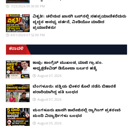
7/23/2026 09:30:00 PM
ವಿಕೃತಿ!: ಚಲಿಸುವ ಖಾಸಗಿ ಬಸ್‌ನಲ್ಲಿ ಸಹಪ್ರಯಾಣಿಕರೆದುರು
ವೃದ್ಧನ ಅಸಭ್ಯ ವರ್ತನೆ, ವೀಡಿಯೋ ಮಾಡಿದ
ಪ್ರಯಾಣಿಕರು!
8/01/2026 07:52:00 PM
ಕರಾವಳಿ
ಕಾಪು: ಕಾಂಗ್ರೆಸ್ ಮುಖಂಡ, ಮಾಜಿ ಗ್ರಾ.ಪಂ.
ಅಧ್ಯಕ್ಷಡೇವಿಡ್ ಡಿಸೋಜಾ ಬರ್ಬರ ಹತ್ಯೆ
August 07, 2026
ಬೆಂಗಳೂರು: ಪತ್ನಿಯ ಭೀಕರ ಕೊಲೆ ನಡೆಸಿ ಬಿಹಾರಕ್ಕೆ
ಪರಾರಿಯಾಗಿದ್ದ ಪತಿ ಬಂಧನ
August 07, 2026
ಮಂಗಳೂರು ಖಾಸಗಿ ಕಾಲೇಜಿನಲ್ಲಿ ರ‌್ಯಾಗಿಂಗ್ ಪ್ರಕರಣ5
ಮಂದಿ ವಿದ್ಯಾರ್ಥಿಗಳು ಬಂಧನ
August 05, 2026