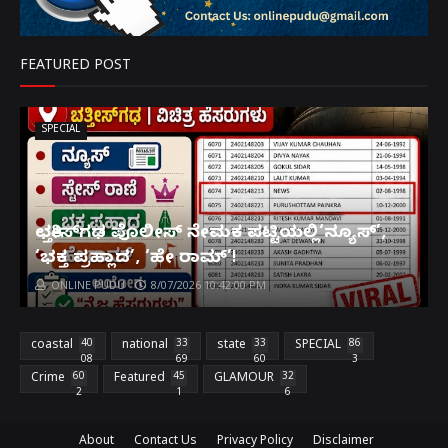
FEATURED POST
SPECIAL
ಛತ್ತೀಸ್‌ಗಢ ಪೊಲೀಸ್ ನೇಮಕ ಪಟ್ಟಿಯಲ್ಲಿ‘ನ್ಯೂಸ್’,
‘ಭಕ್ತ ಪ್ರಹ್ಲಾದ’, ‘ಹೇ ರಾಮ್’!
ONLINE PUDU
8/07/2026 10:42:00 PM
coastal
40
national
33
state
33
SPECIAL
86
08
69
60
3
Crime
60
Featured
45
GLAMOUR
32
2
1
6
About
Contact Us
Privacy Policy
Disclaimer