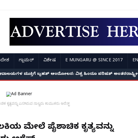
ಿದೇಶ
ಗ್ಲಾಮರ್
ವಿಶೇಷ
E MUNGARU @ SINCE 2017
EN
ೇವಾಲಯಗಳ ಮುಕ್ತಿಗೆ ಬೃಹತ್ ಆಂದೋಲನ: ವಿಶ್ವ ಹಿಂದೂ ಪರಿಷತ್ ಅಂತರರಾಷ್ಟ್
ಿಕ ಕೃತ್ಯವನ್ನು ಎಸಗಿರುವ ನಾಲ್ವರು ಕಾಮುಕರು ಅರೆಸ್ಟ್
ಾಲಕಿಯ ಮೇಲೆ ಪೈಶಾಚಿಕ ಕೃತ್ಯವನ್ನು