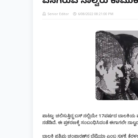
ಎಸಗಿರುವ ನಾಲ್ವರು ಕಾಮುಕರ
Senior Editor
6/08/2022 08:21:00 PM
ಪಾಟ್ನಾ: ಚಲಿಸುತ್ತಿದ್ದ ಬಸ್ ನಲ್ಲಿಯೇ 17ವರ್ಷದ ಬಾಲ
ನಡೆಡಿದೆ. ಈ ಪ್ರಕರಣಕ್ಕೆ ಸಂಬಂಧಿಸಿದಂತೆ ಈಗಾಗಲೇ ನಾಲ್ವರ
ಬಾಲಕಿ ಪಶ್ಚಿಮ ಚಂಪಾರಣ್‌ನ ಬೆಟ್ಟಿಯಾ ಎಂಬ ಸ್ಥಳಕ್ಕೆ ತೆರ