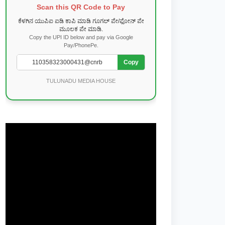
Scan this QR Code to Pay
ಕೆಳಗಿನ ಯುಪಿಐ ಐಡಿ ಕಾಪಿ ಮಾಡಿ ಗೂಗಲ್ ಪೇ/ಫೋನ್ ಪೇ
ಮೂಲಕ ಪೇ ಮಾಡಿ.
Copy the UPI ID below and pay via Google
Pay/PhonePe.
Copy
TULUNADU MEDIA HOUSE