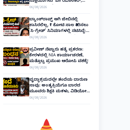
ಸಾಕ್ಷಿಯಾಗಲು 'ಎ8 ರವಿಶಂಕರ್,
ಎ10 ವಿನಯ್' ಅರ್ಜಿ!
06/08/2026
ಬ್ಯಾಂಕ್‌ರಾಪ್ಟ್‌ ಆಗಿ ಜೇಬಿನಲ್ಲಿ
ಕಾಸಿರಲಿಲ್ಲ, ₹1 ಕೋಟಿ ಸಾಲ ತೀರಿಸಲು
'ಸಿ-ಗ್ರೇಡ್' ಸಿನಿಮಾಗಳಲ್ಲಿ ನಟಿಸಿದ್ದೆ:
ನಟಿ ಸುಸ್ಮಿತಾ ಮುಖರ್ಜಿ ಕಣ್ಣೀರಿನ
06/08/2026
ಹಣೆಬರಹ!
ಪ್ರವೀಣ್ ನೆಟ್ಟಾರು ಹತ್ಯೆ ಪ್ರಕರಣ:
ಕೇರಳದಲ್ಲಿ NIA ಕಾರ್ಯಾಚರಣೆ,
ಮತ್ತೊಬ್ಬ ಪ್ರಮುಖ ಆರೋಪಿ ವಶಕ್ಕೆ!
06/08/2026
ವೃದ್ಧಾಶ್ರಮದಲ್ಲೇ ತಂದೆಯ ದಾರುಣ
ಸಾವು: ಅಂತ್ಯಕ್ರಿಯೆಗೂ ಬಾರದ
ಮೂವರು ಶಿಕ್ಷಕಿ ಮಕಳು, ವಿಡಿಯೋ
ಕಾಲಿನಲ್ಲೇ ಅಂತಿಮ ದರ್ಶನ!
06/08/2026