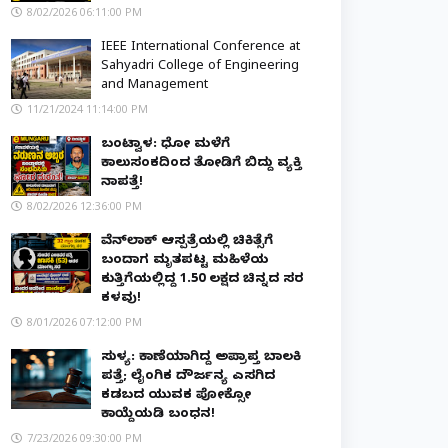
8/02/2026 06:11:00 PM
IEEE International Conference at
Sahyadri College of Engineering
and Management
11/21/2024 11:14:00 PM
ಬಂಟ್ವಾಳ: ಧೋ ಮಳೆಗೆ
ಕಾಲುಸಂಕದಿಂದ ತೋಡಿಗೆ ಬಿದ್ದು ವ್ಯಕ್ತಿ
ನಾಪತ್ತೆ!
8/02/2026 12:36:00 PM
ವೆನ್‌ಲಾಕ್ ಆಸ್ಪತ್ರೆಯಲ್ಲಿ ಚಿಕಿತ್ಸೆಗೆ
ಬಂದಾಗ ಮೃತಪಟ್ಟ ಮಹಿಳೆಯ
ಕುತ್ತಿಗೆಯಲ್ಲಿದ್ದ ₹1.50 ಲಕ್ಷದ ಚಿನ್ನದ ಸರ
ಕಳವು!
8/01/2026 07:12:00 PM
ಸುಳ್ಯ: ಕಾಣೆಯಾಗಿದ್ದ ಅಪ್ರಾಪ್ತ ಬಾಲಕಿ
ಪತ್ತೆ; ಲೈಂಗಿಕ ದೌರ್ಜನ್ಯ ಎಸಗಿದ
ಕಡಬದ ಯುವಕ ಪೋಕ್ಸೋ
ಕಾಯ್ದೆಯಡಿ ಬಂಧನ!
7/23/2026 09:30:00 PM