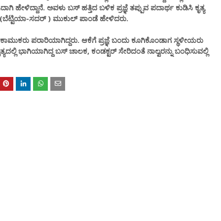
 ಹೇಳಿದ್ದಾನೆ. ಅವಳು ಬಸ್ ಹತ್ತಿದ ಬಳಿಕ ಪ್ರಜ್ಞೆ ತಪ್ಪುವ ಪದಾರ್ಥ ಕುಡಿಸಿ ಕೃತ್ಯ
ೆಟ್ಟಿಯಾ-ಸದರ್ ) ಮುಕುಲ್ ಪಾಂಡೆ ಹೇಳಿದರು.
ಮುಕರು ಪರಾರಿಯಾಗಿದ್ದರು. ಆಕೆಗೆ ಪ್ರಜ್ಞೆ ಬಂದು ಕೂಗಿಕೊಂಡಾಗ ಸ್ಥಳೀಯರು
್ಯದಲ್ಲಿ ಭಾಗಿಯಾಗಿದ್ದ ಬಸ್ ಚಾಲಕ, ಕಂಡಕ್ಟರ್ ಸೇರಿದಂತೆ ನಾಲ್ವರನ್ನು ಬಂಧಿಸುವಲ್ಲಿ