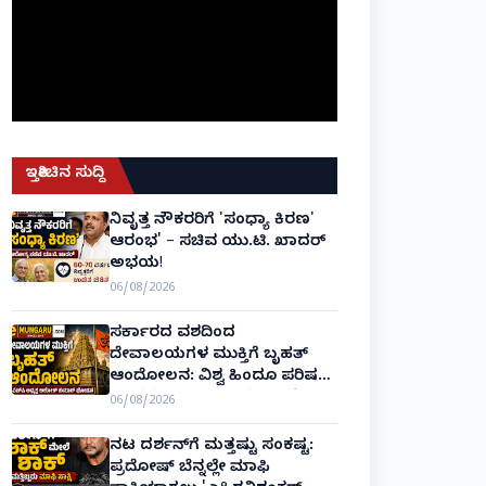
ಇತ್ತೀಚಿನ ಸುದ್ದಿ
ನಿವೃತ್ತ ನೌಕರರಿಗೆ 'ಸಂಧ್ಯಾ ಕಿರಣ'
ಆರಂಭ' – ಸಚಿವ ಯು.ಟಿ. ಖಾದರ್
ಅಭಯ!
06/08/2026
ಸರ್ಕಾರದ ವಶದಿಂದ
ದೇವಾಲಯಗಳ ಮುಕ್ತಿಗೆ ಬೃಹತ್
ಆಂದೋಲನ: ವಿಶ್ವ ಹಿಂದೂ ಪರಿಷತ್
ಅಂತರರಾಷ್ಟ್ರೀಯ ಅಧ್ಯಕ್ಷ ಅಲೋಕ್
06/08/2026
ಕುಮಾರ್ ಘೋಷಣೆ!
ನಟ ದರ್ಶನ್‌ಗೆ ಮತ್ತಷ್ಟು ಸಂಕಷ್ಟ:
ಪ್ರದೋಷ್ ಬೆನ್ನಲ್ಲೇ ಮಾಫಿ