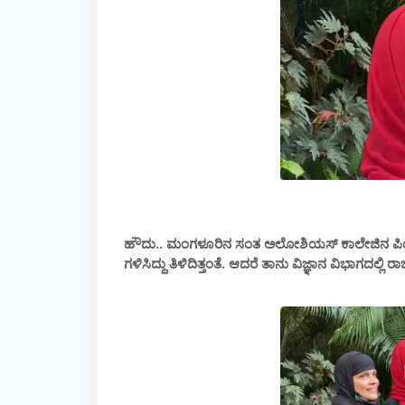
ಹೌದು‌.. ಮಂಗಳೂರಿನ ಸಂತ ಅಲೋಶಿಯಸ್ ಕಾಲೇಜಿನ ಪಿಯು
ಗಳಿಸಿದ್ದು ತಿಳಿದಿತ್ತಂತೆ. ಆದರೆ ತಾನು ವಿಜ್ಞಾನ ವಿಭಾಗದಲ್