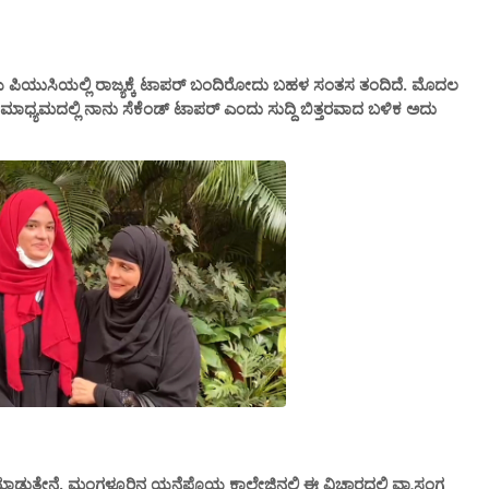
ೀಯ ಪಿಯುಸಿಯಲ್ಲಿ ರಾಜ್ಯಕ್ಕೆ ಟಾಪರ್ ಬಂದಿರೋದು ಬಹಳ ಸಂತಸ ತಂದಿದೆ. ಮೊದಲ
 ಮಾಧ್ಯಮದಲ್ಲಿ ನಾನು ಸೆಕೆಂಡ್ ಟಾಪರ್ ಎಂದು ಸುದ್ದಿ ಬಿತ್ತರವಾದ ಬಳಿಕ ಅದು
ಲಜಿ ಮಾಡುತ್ತೇನೆ‌. ಮಂಗಳೂರಿನ ಯನೆಪೊಯ ಕಾಲೇಜಿನಲ್ಲಿ ಈ ವಿಚಾರದಲ್ಲಿ ವ್ಯಾಸಂಗ