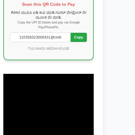
Scan this QR Code to Pay
ಕೆಳಗಿನ ಯುಪಿಐ ಐಡಿ ಕಾಪಿ ಮಾಡಿ ಗೂಗಲ್ ಪೇ/ಫೋನ್ ಪೇ
ಮೂಲಕ ಪೇ ಮಾಡಿ.
Copy the UPI ID below and pay via Google
Pay/PhonePe.
Copy
TULUNADU MEDIA HOUSE