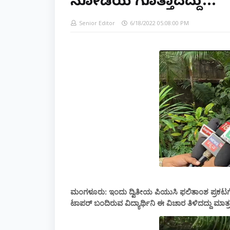
ನೋಡಿಯೆ ಗೊತ್ತಾದದ್ದು...
Senior Editor
6/18/2022 05:08:00 PM
ಮಂಗಳೂರು: ಇಂದು ದ್ವಿತೀಯ ಪಿಯುಸಿ ಫಲಿತಾಂಶ ಪ್ರಕಟಗೊಂಡಿದ್
ಟಾಪರ್ ಬಂದಿರುವ ವಿದ್ಯಾರ್ಥಿನಿ ಈ ವಿಚಾರ ತಿಳಿದದ್ದು ಮಾತ