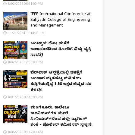
8/02/2026 06:11:00 PM
IEEE International Conference at
Sahyadri College of Engineering
and Management
11/21/2024 11:14:00 PM
ಬಂಟ್ವಾಳ: ಧೋ ಮಳೆಗೆ
ಕಾಲುಸಂಕದಿಂದ ತೋಡಿಗೆ ಬಿದ್ದು ವ್ಯಕ್ತಿ
ನಾಪತ್ತೆ!
8/02/2026 12:36:00 PM
ವೆನ್‌ಲಾಕ್ ಆಸ್ಪತ್ರೆಯಲ್ಲಿ ಚಿಕಿತ್ಸೆಗೆ
ಬಂದಾಗ ಮೃತಪಟ್ಟ ಮಹಿಳೆಯ
ಕುತ್ತಿಗೆಯಲ್ಲಿದ್ದ ₹1.50 ಲಕ್ಷದ ಚಿನ್ನದ ಸರ
ಕಳವು!
8/01/2026 07:12:00 PM
ಮಂಗಳೂರು: ಕಾಲೇಜು
ಜೂನಿಯರ್‌ಗಳ ಮೇಲೆ
ಸೀನಿಯರ್‌ಗಳಿಂದ ಹಲ್ಲೆ; ರ‌್ಯಾಗಿಂಗ್
ಶಂಕೆ – ಪೊಲೀಸ್ ಕಮಿಷನರ್ ಸ್ಪಷ್ಟನೆ!
8/05/2026 09:17:00 AM