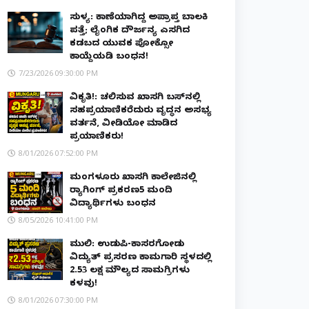
ಸುಳ್ಯ: ಕಾಣೆಯಾಗಿದ್ದ ಅಪ್ರಾಪ್ತ ಬಾಲಕಿ
ಪತ್ತೆ; ಲೈಂಗಿಕ ದೌರ್ಜನ್ಯ ಎಸಗಿದ
ಕಡಬದ ಯುವಕ ಪೋಕ್ಸೋ
ಕಾಯ್ದೆಯಡಿ ಬಂಧನ!
7/23/2026 09:30:00 PM
ವಿಕೃತಿ!: ಚಲಿಸುವ ಖಾಸಗಿ ಬಸ್‌ನಲ್ಲಿ
ಸಹಪ್ರಯಾಣಿಕರೆದುರು ವೃದ್ಧನ ಅಸಭ್ಯ
ವರ್ತನೆ, ವೀಡಿಯೋ ಮಾಡಿದ
ಪ್ರಯಾಣಿಕರು!
8/01/2026 07:52:00 PM
ಮಂಗಳೂರು ಖಾಸಗಿ ಕಾಲೇಜಿನಲ್ಲಿ
ರ‌್ಯಾಗಿಂಗ್ ಪ್ರಕರಣ5 ಮಂದಿ
ವಿದ್ಯಾರ್ಥಿಗಳು ಬಂಧನ
8/05/2026 10:41:00 PM
ಮುಲ್ಕಿ: ಉಡುಪಿ-ಕಾಸರಗೋಡು
ವಿದ್ಯುತ್ ಪ್ರಸರಣ ಕಾಮಗಾರಿ ಸ್ಥಳದಲ್ಲಿ
₹2.53 ಲಕ್ಷ ಮೌಲ್ಯದ ಸಾಮಗ್ರಿಗಳು
ಕಳವು!
8/01/2026 07:30:00 PM