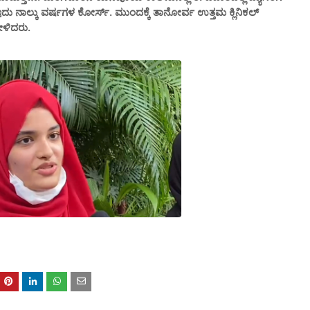
 ಇದು ನಾಲ್ಕು ವರ್ಷಗಳ ಕೋರ್ಸ್. ಮುಂದಕ್ಕೆ ತಾನೋರ್ವ ಉತ್ತಮ ಕ್ಲಿನಿಕಲ್
ೇಳಿದರು.