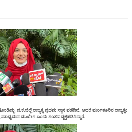
ದು, ದ.ಕ.ಜಿಲ್ಲೆ ರಾಜ್ಯಕ್ಕೆ ಪ್ರಥಮ ಸ್ಥಾನ ಪಡೆದಿದೆ. ಆದರೆ ಮಂಗಳೂರಿನ ರಾಜ್ಯಕ್ಕೇ
್ರ ಮಾಧ್ಯಮದ ಮುಖೇನ ಎಂದು ಸಂತಸ ವ್ಯಕ್ತಪಡಿಸಿದ್ದಾರೆ.