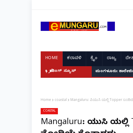
HOME
ಕರಾವಳಿ
ಕ್ರೈಂ
ರಾಜ್ಯ
ದೇಶ
ಬ್ರೇಕಿಂಗ್ ನ್ಯೂಸ್
ಮಂಗಳೂರು: ಕಾಲೇಜಿನಲ್ಲ
Home
coastal
Mangaluru: ಪಿಯುಸಿ ಯಲ್ಲಿ Topper ಬಂದಿದ್ರೂ 
COASTAL
Mangaluru: ಪಿಯುಸಿ ಯಲ್ಲಿ 