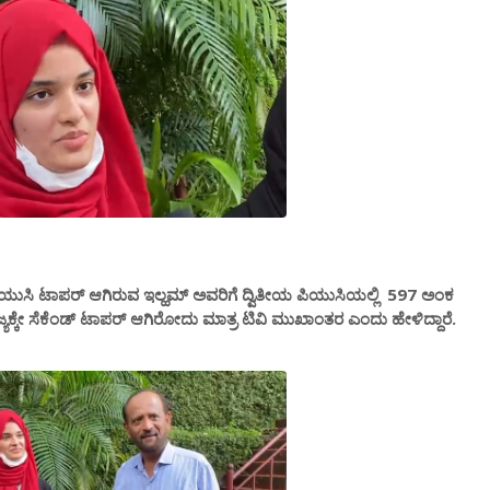
ಸಿ ಟಾಪರ್ ಆಗಿರುವ ಇಲ್ಹಮ್ ಅವರಿಗೆ ದ್ವಿತೀಯ ಪಿಯುಸಿಯಲ್ಲಿ 597 ಅಂಕ
ಲಿ ರಾಜ್ಯಕ್ಕೇ ಸೆಕೆಂಡ್ ಟಾಪರ್ ಆಗಿರೋದು ಮಾತ್ರ ಟಿವಿ ಮುಖಾಂತರ ಎಂದು ಹೇಳಿದ್ದಾರೆ.