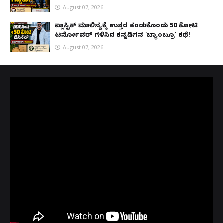
August 07, 2026
ಪ್ಲಾಸ್ಟಿಕ್ ಮಾಲಿನ್ಯಕ್ಕೆ ಉತ್ತರ ಕಂಡುಕೊಂಡು ₹50 ಕೋಟಿ
ಟರ್ನೋವರ್ ಗಳಿಸಿದ ಕನ್ನಡಿಗನ 'ಬ್ಯಾಂಬ್ರೂ' ಕಥೆ!
August 07, 2026