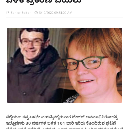
ಬಳಿಕ ಪ್ರಕರಣ ಬಯಲು
Senior Editor
3/19/2022 09:51:00 AM
ಬೆಲ್ಜಿಯಂ: ತನ್ನ ಏಳನೇ ವಯಸ್ಸಿನಲ್ಲಿರುವಾಗ ಟೀಚರ್ ಅವಮಾನಿಸಿರೋದಕ್ಕೆ
ಇಲ್ಲೊರ್ವನು 30 ವರ್ಷಗಳ ಬಳಿಕ 101 ಬಾರಿ ಇರಿದು ಕೊಂದಿರುವ ಘಟನೆ