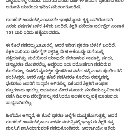
ಬೆಲ್ಜಿಯಂನಲ್ಲಿ ನಡೆದಿದೆ. ಎರಡಯ ಎರಡು ವರ್ಷಗಳ ಹಿಂದಿನ ಪ್ರಕರಣದ ಕೊಲೆ
ಆರೋಪಿ ಯಾರೆಂದು ಇದೀಗ ಬಹಿರಂಗಗೊಂಡಿದೆ.
ಗೂಂಟರ್ ಊವೆಂಟ್ಸ್ ಎಂಬಾತನೇ ಇಂಥದ್ದೊಂದು ಕೃತ್ಯ ಎಸಗಿರೋದಾಗಿ
ಎರಡು ವರ್ಷಗಳ ಬಳಿಕ ತಿಳಿದು ಬಂದಿದೆ. ಶಿಕ್ಷಕಿ ಮರಿಯಾ ವರ್ಲಿನ್ಡೆನ್ ಎಂಬಾಕೆ
101 ಬಾರಿ ಇರಿದು ಹತ್ಯೆಯಾದವರು.
ಈ ಕೊಲೆ ನಡೆದದ್ದು 2020ರಲ್ಲಿ. ಆದರೆ ಇದೀಗ ಪ್ರಕರಣ ಬೆಳಕಿಗೆ ಬಂದಿದೆ.
ಶಿಕ್ಷಕಿ ಮರಿಯಾ ವರ್ಲಿನ್ಡೆನ್ ರಕ್ತಸಿಕ್ತ ದೇಹ ಆಕೆಯದ್ದೇ ಮನೆಯಲ್ಲಿ
ಪತ್ತೆಯಾಗಿತ್ತು. ಮನೆಯಿಂದ ಯಾವುದೇ ಬೆಲೆಬಾಳುವ ಸಾಮಾಗ್ರಿ, ನಗದು,
ಚಿನ್ನಾಭರಣ ದೋಚಿರಲಿಲ್ಲ. ಆದ್ದರಿಂದ ಇದು ದರೋಡೆಗಾಗಿ ನಡೆದಿರುವ
ಕೊಲೆಯಲ್ಲ, ಬದಲಿಗೆ ವೈಯಕ್ತಿಕ ದ್ವೇಷದಿಂದ ನಡೆದ ಹತ್ಯೆ ಎಂದು ಪೊಲೀಸರಿಗೆ
ಶಂಕಿಸಿದ್ದರು. ಆದರೆ ಎಷ್ಟೇ ತನಿಖೆ ನಡೆಸಿದರೂ ಕೊಲೆಯ ರಹಸ್ಯವನ್ನು
ಭೇದಿಸಲು ಅವರಿಗೆ ಸಾಧ್ಯವೇ ಆಗಿರಲಿಲ್ಲ. ಏಕೆಂದರೆ ಶಿಕ್ಷಕಿಗೆ ಅಂಥಹ
ಶತ್ರುಗಳಾರು ಇರಲಿಲ್ಲ. ಅನುಮಾನ ಮೇಲೆ ನೂರಾರು ಮಂದಿಯನ್ನು ವಿಚಾರಣೆ
ನಡೆಸಿ ಡಿಎನ್ಎ ಪರೀಕ್ಷೆಗಳನ್ನು ನಡೆಸಿದರೂ ಹಂತಕನನ್ನು ಪತ್ತೆ ಮಾಡುವುದು
ಸಾಧ್ಯವಾಗಿರಲಿಲ್ಲ.
ಹೀಗೆಯೇ ಆಗಿದ್ದರೆ, ಈ ಕೊಲೆ ಪ್ರಕರಣ​ ಅಲ್ಲಿಗೇ ಮುಚ್ಚಿಹೋಗುತ್ತಿತ್ತು. ಆದರೆ
ಗೂಂಟರ್ ಊವೆಂಟ್ಸ್ ತಾನು ಏಳನೇ ವಯಸ್ಸಿನಲ್ಲಿ ಇದ್ದಾಗ ಈ ಶಿಕ್ಷಕಿ ತನ್ನ
ಮನಸ್ಸಿಗೆ ಘಾಸಿಯಾಗುವಂತೆ ನಡೆದುಕೊಂಡಿದ್ದರು. ಅದಕ್ಕಾಗಿಯೇ ಆಕೆಯ