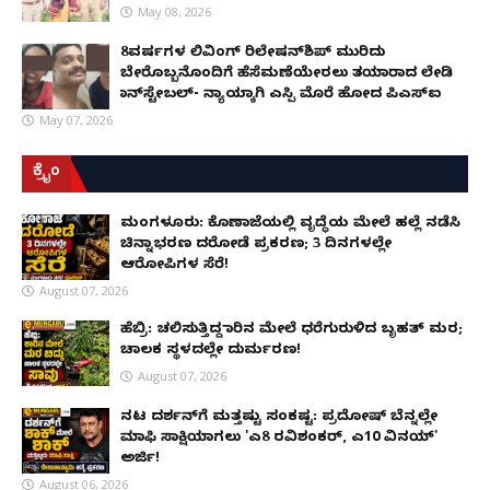
May 08, 2026
8ವರ್ಷಗಳ ಲಿವಿಂಗ್‌ ರಿಲೇಷನ್‌ಶಿಪ್ ಮುರಿದು
ಬೇರೊಬ್ಬನೊಂದಿಗೆ ಹೆಸೆಮಣೆಯೇರಲು ತಯಾರಾದ ಲೇಡಿ
ಕಾನ್‌ಸ್ಟೇಬಲ್- ನ್ಯಾಯಕ್ಕಾಗಿ ಎಸ್ಪಿ ಮೊರೆ ಹೋದ ಪಿಎಸ್ಐ
May 07, 2026
ಕ್ರೈಂ
ಮಂಗಳೂರು: ಕೊಣಾಜೆಯಲ್ಲಿ ವೃದ್ಧೆಯ ಮೇಲೆ ಹಲ್ಲೆ ನಡೆಸಿ
ಚಿನ್ನಾಭರಣ ದರೋಡೆ ಪ್ರಕರಣ; 3 ದಿನಗಳಲ್ಲೇ
ಆರೋಪಿಗಳ ಸೆರೆ!
August 07, 2026
ಹೆಬ್ರಿ: ಚಲಿಸುತ್ತಿದ್ದ ಕಾರಿನ ಮೇಲೆ ಧರೆಗುರುಳಿದ ಬೃಹತ್ ಮರ;
ಚಾಲಕ ಸ್ಥಳದಲ್ಲೇ ದುರ್ಮರಣ!
August 07, 2026
ನಟ ದರ್ಶನ್‌ಗೆ ಮತ್ತಷ್ಟು ಸಂಕಷ್ಟ: ಪ್ರದೋಷ್ ಬೆನ್ನಲ್ಲೇ
ಮಾಫಿ ಸಾಕ್ಷಿಯಾಗಲು 'ಎ8 ರವಿಶಂಕರ್, ಎ10 ವಿನಯ್'
ಅರ್ಜಿ!
August 06, 2026