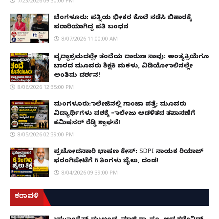
7/23/2026 09:30:00 PM
ಬೆಂಗಳೂರು: ಪತ್ನಿಯ ಭೀಕರ ಕೊಲೆ ನಡೆಸಿ ಬಿಹಾರಕ್ಕೆ
ಪರಾರಿಯಾಗಿದ್ದ ಪತಿ ಬಂಧನ
8/07/2026 11:00:00 AM
ವೃದ್ಧಾಶ್ರಮದಲ್ಲೇ ತಂದೆಯ ದಾರುಣ ಸಾವು: ಅಂತ್ಯಕ್ರಿಯೆಗೂ
ಬಾರದ ಮೂವರು ಶಿಕ್ಷಕಿ ಮಕಳು, ವಿಡಿಯೋ ಕಾಲಿನಲ್ಲೇ
ಅಂತಿಮ ದರ್ಶನ!
8/06/2026 12:35:00 PM
ಮಂಗಳೂರು: ಕಾಲೇಜಿನಲ್ಲಿ ಗಾಂಜಾ ಪತ್ತೆ; ಮೂವರು
ವಿದ್ಯಾರ್ಥಿಗಳು ವಶಕ್ಕೆ – ಕಾಲೇಜು ಆಡಳಿತದ ತಪಾಸಣೆಗೆ
ಕಮಿಷನರ್ ರೆಡ್ಡಿ ಶ್ಲಾಘನೆ!
8/05/2026 02:39:00 PM
ಪ್ರಚೋದನಾಕಾರಿ ಭಾಷಣ ಕೇಸ್: SDPI ನಾಯಕ ರಿಯಾಜ್
ಫರಂಗಿಪೇಟೆಗೆ 6 ತಿಂಗಳು ಜೈಲು, ದಂಡ!
8/04/2026 09:39:00 PM
ಕರಾವಳಿ