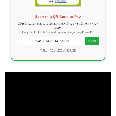
Scan this QR Code to Pay
ಕೆಳಗಿನ ಯುಪಿಐ ಐಡಿ ಕಾಪಿ ಮಾಡಿ ಗೂಗಲ್ ಪೇ/ಫೋನ್ ಪೇ ಮೂಲಕ ಪೇ
ಮಾಡಿ.
Copy the UPI ID below and pay via Google Pay/PhonePe.
Copy
TULUNADU MEDIA HOUSE