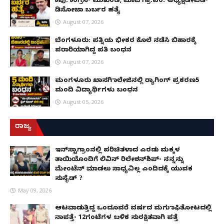
ಕಾಪು: ಕಾಂಗ್ರೆಸ್ ಮುಖಂಡ, ಮಾಜಿ ಗ್ರಾ.ಪಂ. ಅಧ್ಯಕ್ಷಡೇವಿಡ್
ಡಿಸೋಜಾ ಬರ್ಬರ ಹತ್ಯೆ
August 07, 2026
ಬೆಂಗಳೂರು: ಪತ್ನಿಯ ಭೀಕರ ಕೊಲೆ ನಡೆಸಿ ಬಿಹಾರಕ್ಕೆ
ಪರಾರಿಯಾಗಿದ್ದ ಪತಿ ಬಂಧನ
August 07, 2026
ಮಂಗಳೂರು ಖಾಸಗಿ ಕಾಲೇಜಿನಲ್ಲಿ ರ‌್ಯಾಗಿಂಗ್ ಪ್ರಕರಣ5
ಮಂದಿ ವಿದ್ಯಾರ್ಥಿಗಳು ಬಂಧನ
August 05, 2026
ರಾಜ್ಯ
ಇನ್​ಸ್ಟಾಗ್ರಾಂನಲ್ಲಿ ಪರಿಚಿತಳಾದ ಎರಡು ಮಕ್ಕಳ
ತಾಯಿಯೊಂದಿಗೆ ಲಿವಿನ್ ರಿಲೇಶನ್​ಶಿಪ್- ನನ್ನನ್ನು
ಮೇಂಟೆನ್ ಮಾಡಲು ಸಾಧ್ಯವಿಲ್ಲ ಎಂದಿದಕ್ಕೆ ಯುವಕ
ಸುಸೈಡ್ ?
May 09, 2026
ಆಟವಾಡುತ್ತಿದ್ದ ಒಂದೂವರೆ ವರ್ಷದ ಮಗು ಕಾಫಿತೋಟದಲ್ಲಿ
ನಾಪತ್ತೆ- 12ಗಂಟೆಗಳ ಬಳಿಕ ಸುರಕ್ಷಿತವಾಗಿ ಪತ್ತೆ