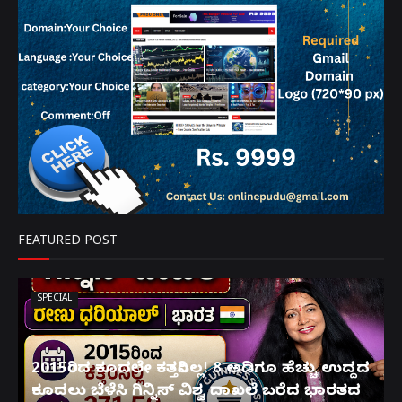
FEATURED POST
SPECIAL
2015ರಿಂದ ಕೂದಲೇ ಕತ್ತರಿಸಿಲ್ಲ! 8 ಅಡಿಗೂ ಹೆಚ್ಚು ಉದ್ದದ
ಕೂದಲು ಬೆಳೆಸಿ ಗಿನ್ನಿಸ್ ವಿಶ್ವ ದಾಖಲೆ ಬರೆದ ಭಾರತದ