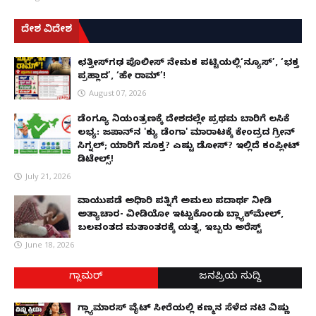
ದೇಶ ವಿದೇಶ
ಛತ್ತೀಸ್‌ಗಢ ಪೊಲೀಸ್ ನೇಮಕ ಪಟ್ಟಿಯಲ್ಲಿ‘ನ್ಯೂಸ್’, ‘ಭಕ್ತ
ಪ್ರಹ್ಲಾದ’, ‘ಹೇ ರಾಮ್’!
August 07, 2026
ಡೆಂಗ್ಯೂ ನಿಯಂತ್ರಣಕ್ಕೆ ದೇಶದಲ್ಲೇ ಪ್ರಥಮ ಬಾರಿಗೆ ಲಸಿಕೆ
ಲಭ್ಯ: ಜಪಾನ್‌ನ 'ಕ್ಯು ಡೆಂಗಾ' ಮಾರಾಟಕ್ಕೆ ಕೇಂದ್ರದ ಗ್ರೀನ್
ಸಿಗ್ನಲ್; ಯಾರಿಗೆ ಸೂಕ್ತ? ಎಷ್ಟು ಡೋಸ್? ಇಲ್ಲಿದೆ ಕಂಪ್ಲೀಟ್
ಡಿಟೇಲ್ಸ್!
July 21, 2026
ವಾಯುಪಡೆ ಅಧಿಕಾರಿ ಪತ್ನಿಗೆ ಅಮಲು ಪದಾರ್ಥ ನೀಡಿ
ಅತ್ಯಾಚಾರ- ವೀಡಿಯೋ ಇಟ್ಟುಕೊಂಡು ಬ್ಲ್ಯಾಕ್‌ಮೇಲ್,
ಬಲವಂತದ ಮತಾಂತರಕ್ಕೆ ಯತ್ನ, ಇಬ್ಬರು ಅರೆಸ್ಟ್
June 18, 2026
ಗ್ಲಾಮರ್
ಜನಪ್ರಿಯ ಸುದ್ದಿ
ಗ್ಲ್ಯಾಮಾರಸ್ ವೈಟ್‌ ಸೀರೆಯಲ್ಲಿ ಕಣ್ಮನ ಸೆಳೆದ ನಟಿ ವಿಷ್ಣು