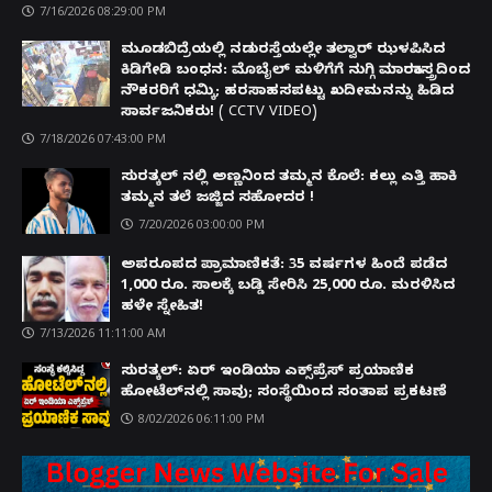
7/16/2026 08:29:00 PM
ಮೂಡಬಿದ್ರೆಯಲ್ಲಿ ನಡುರಸ್ತೆಯಲ್ಲೇ ತಲ್ವಾರ್ ಝಳಪಿಸಿದ
ಕಿಡಿಗೇಡಿ ಬಂಧನ: ಮೊಬೈಲ್ ಮಳಿಗೆಗೆ ನುಗ್ಗಿ ಮಾರಕಾಸ್ತ್ರದಿಂದ
ನೌಕರರಿಗೆ ಧಮ್ಕಿ; ಹರಸಾಹಸಪಟ್ಟು ಖದೀಮನನ್ನು ಹಿಡಿದ
ಸಾರ್ವಜನಿಕರು! ( CCTV VIDEO)
7/18/2026 07:43:00 PM
ಸುರತ್ಕಲ್ ನಲ್ಲಿ ಅಣ್ಣನಿಂದ ತಮ್ಮನ ಕೊಲೆ: ಕಲ್ಲು ಎತ್ತಿ ಹಾಕಿ
ತಮ್ಮನ ತಲೆ ಜಜ್ಜಿದ ಸಹೋದರ !
7/20/2026 03:00:00 PM
ಅಪರೂಪದ ಪ್ರಾಮಾಣಿಕತೆ: 35 ವರ್ಷಗಳ ಹಿಂದೆ ಪಡೆದ
1,000 ರೂ. ಸಾಲಕ್ಕೆ ಬಡ್ಡಿ ಸೇರಿಸಿ 25,000 ರೂ. ಮರಳಿಸಿದ
ಹಳೇ ಸ್ನೇಹಿತ!
7/13/2026 11:11:00 AM
ಸುರತ್ಕಲ್: ಏರ್ ಇಂಡಿಯಾ ಎಕ್ಸ್‌ಪ್ರೆಸ್ ಪ್ರಯಾಣಿಕ
ಹೋಟೆಲ್‌ನಲ್ಲಿ ಸಾವು; ಸಂಸ್ಥೆಯಿಂದ ಸಂತಾಪ ಪ್ರಕಟಣೆ
8/02/2026 06:11:00 PM