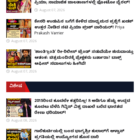
ಪ್ರಿಯಾ; ಸಾಮಾಜಿಕ ಜಾಲತಾಣಗಳಲ್ಲಿ ಫೋಟೋ ವೈರಲ್!
August 07, 2026
ಕೇಸರಿ ಉಡುಪಿನ ಬಗೆಗೆ ಕೇಳಿದ ಮಾಧ್ಯಮದ ಪ್ರಶ್ನೆಗೆ ಖಡಕ್
ಉತ್ತರ ನೀಡಿದ ನಟಿ ಪ್ರಿಯಾ ಪ್ರಕಾಶ್ ವಾರಿಯರ್! Priya
Prakash Varrier
August 07, 2026
'ಶಾಂತಿ ಕ್ರಾಂತಿ' ರೀ-ರಿಲೀಸ್ ಟ್ರೆಂಡ್ ನಡುವೆಯೇ ಶುರುವಾಯ್ತು
ಆತಂಕ: ಚಿತ್ರಮಂದಿರಕ್ಕೆ ಪ್ರೇಕ್ಷಕರು ಬರ್ತಾರಾ? ಬಾಕ್ಸ್
ಆಫೀಸ್ ಸವಾಲುಗಳು ಹೀಗಿವೆ!
August 07, 2026
ವಿಶೇಷ
2015ರಿಂದ ಕೂದಲೇ ಕತ್ತರಿಸಿಲ್ಲ! 8 ಅಡಿಗೂ ಹೆಚ್ಚು ಉದ್ದದ
ಕೂದಲು ಬೆಳೆಸಿ ಗಿನ್ನಿಸ್ ವಿಶ್ವ ದಾಖಲೆ ಬರೆದ ಭಾರತದ
ರೇಣು ಧರಿಯಾಲ್!
August 08, 2026
ಗಾಲಿಕುರ್ಚಿಯಲ್ಲಿ ಬಂದ ಭಾಗ್ಯಶ್ರೀ ಕುಲಾಲ್‌ಗೆ ಆಳ್ವಾಸ್
ಪ್ರಗತಿಯಲ್ಲಿ ಉದ್ಯೋಗದ ಹೊಸ ದಾರಿ