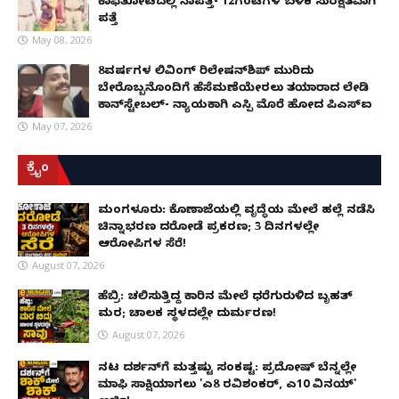
ಕಾಫಿತೋಟದಲ್ಲಿ ನಾಪತ್ತೆ- 12ಗಂಟೆಗಳ ಬಳಿಕ ಸುರಕ್ಷಿತವಾಗಿ
ಪತ್ತೆ
May 08, 2026
8ವರ್ಷಗಳ ಲಿವಿಂಗ್‌ ರಿಲೇಷನ್‌ಶಿಪ್ ಮುರಿದು
ಬೇರೊಬ್ಬನೊಂದಿಗೆ ಹೆಸೆಮಣೆಯೇರಲು ತಯಾರಾದ ಲೇಡಿ
ಕಾನ್‌ಸ್ಟೇಬಲ್- ನ್ಯಾಯಕ್ಕಾಗಿ ಎಸ್ಪಿ ಮೊರೆ ಹೋದ ಪಿಎಸ್ಐ
May 07, 2026
ಕ್ರೈಂ
ಮಂಗಳೂರು: ಕೊಣಾಜೆಯಲ್ಲಿ ವೃದ್ಧೆಯ ಮೇಲೆ ಹಲ್ಲೆ ನಡೆಸಿ
ಚಿನ್ನಾಭರಣ ದರೋಡೆ ಪ್ರಕರಣ; 3 ದಿನಗಳಲ್ಲೇ
ಆರೋಪಿಗಳ ಸೆರೆ!
August 07, 2026
ಹೆಬ್ರಿ: ಚಲಿಸುತ್ತಿದ್ದ ಕಾರಿನ ಮೇಲೆ ಧರೆಗುರುಳಿದ ಬೃಹತ್
ಮರ; ಚಾಲಕ ಸ್ಥಳದಲ್ಲೇ ದುರ್ಮರಣ!
August 07, 2026
ನಟ ದರ್ಶನ್‌ಗೆ ಮತ್ತಷ್ಟು ಸಂಕಷ್ಟ: ಪ್ರದೋಷ್ ಬೆನ್ನಲ್ಲೇ
ಮಾಫಿ ಸಾಕ್ಷಿಯಾಗಲು 'ಎ8 ರವಿಶಂಕರ್, ಎ10 ವಿನಯ್'