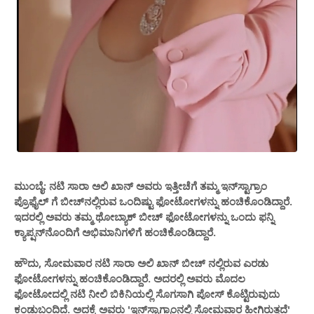
ಮುಂಬೈ: ನಟಿ ಸಾರಾ ಅಲಿ ಖಾನ್ ಅವರು ಇತ್ತೀಚೆಗೆ ತಮ್ಮ ಇನ್‌ಸ್ಟಾಗ್ರಾಂ
ಪ್ರೊಫೈಲ್ ಗೆ ಬೀಚ್‌ನಲ್ಲಿರುವ ಒಂದಿಷ್ಟು ಫೋಟೋಗಳನ್ನು ಹಂಚಿಕೊಂಡಿದ್ದಾರೆ‌.
ಇದರಲ್ಲಿ ಅವರು ತಮ್ಮ ಥೋಬ್ಯಾಕ್ ಬೀಚ್ ಫೋಟೋಗಳನ್ನು ಒಂದು ಫನ್ನಿ
ಕ್ಯಾಪ್ಷನ್‌ನೊಂದಿಗೆ ಅಭಿಮಾನಿಗಳಿಗೆ ಹಂಚಿಕೊಂಡಿದ್ದಾರೆ.
ಹೌದು, ಸೋಮವಾರ ನಟಿ ಸಾರಾ ಅಲಿ ಖಾನ್ ಬೀಚ್ ನಲ್ಲಿರುವ ಎರಡು
ಫೋಟೋಗಳನ್ನು ಹಂಚಿಕೊಂಡಿದ್ದಾರೆ. ಅದರಲ್ಲಿ ಅವರು ಮೊದಲ
ಫೋಟೋದಲ್ಲಿ ನಟಿ ನೀಲಿ ಬಿಕಿನಿಯಲ್ಲಿ ಸೊಗಸಾಗಿ ಪೋಸ್ ಕೊಟ್ಟಿರುವುದು
ಕಂಡುಬಂದಿದೆ. ಅದಕ್ಕೆ ಅವರು 'ಇನ್‌ಸ್ಟಾಗ್ರಾಂನಲ್ಲಿ ಸೋಮವಾರ ಹೀಗಿರುತ್ತದೆ'