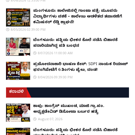
8/06/2026 12:35:00 PM
ಮಂಗಳೂರು: ಕಾಲೇಜಿನಲ್ಲಿ ಗಾಂಜಾ ಪತ್ತೆ; ಮೂವರು
ವಿದ್ಯಾರ್ಥಿಗಳು ವಶಕ್ಕೆ – ಕಾಲೇಜು ಆಡಳಿತದ ತಪಾಸಣೆಗೆ
ಕಮಿಷನರ್ ರೆಡ್ಡಿ ಶ್ಲಾಘನೆ!
8/05/2026 02:39:00 PM
ಬೆಂಗಳೂರು: ಪತ್ನಿಯ ಭೀಕರ ಕೊಲೆ ನಡೆಸಿ ಬಿಹಾರಕ್ಕೆ
ಪರಾರಿಯಾಗಿದ್ದ ಪತಿ ಬಂಧನ
8/07/2026 11:00:00 AM
ಪ್ರಚೋದನಾಕಾರಿ ಭಾಷಣ ಕೇಸ್: SDPI ನಾಯಕ ರಿಯಾಜ್
ಫರಂಗಿಪೇಟೆಗೆ 6 ತಿಂಗಳು ಜೈಲು, ದಂಡ!
8/04/2026 09:39:00 PM
ಕರಾವಳಿ
ಕಾಪು: ಕಾಂಗ್ರೆಸ್ ಮುಖಂಡ, ಮಾಜಿ ಗ್ರಾ.ಪಂ.
ಅಧ್ಯಕ್ಷಡೇವಿಡ್ ಡಿಸೋಜಾ ಬರ್ಬರ ಹತ್ಯೆ
August 07, 2026
ಬೆಂಗಳೂರು: ಪತ್ನಿಯ ಭೀಕರ ಕೊಲೆ ನಡೆಸಿ ಬಿಹಾರಕ್ಕೆ