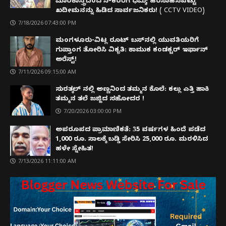
ಮಾರಕಾಸ್ತ್ರದಿಂದ ನೌಕರರಿಗೆ ಧಮ್ಕಿ; ಹರಸಾಹಸಪಟ್ಟು
ಖದೀಮನನ್ನು ಹಿಡಿದ ಸಾರ್ವಜನಿಕರು! ( CCTV VIDEO)
7/18/2026 07:43:00 PM
ಮಂಗಳೂರು-ವಿಟ್ಲ ರೂಟ್ ಬಸ್‌ನಲ್ಲಿ ಯುವತಿಯರಿಗೆ
ಗುಪ್ತಾಂಗ ತೋರಿಸಿ ವಿಕೃತಿ: ಕಾಮುಕ ಕಂಡಕ್ಟರ್ ಇರ್ಫಾನ್
ಅರೆಸ್ಟ್!
7/11/2026 09:15:00 AM
ಸುರತ್ಕಲ್ ನಲ್ಲಿ ಅಣ್ಣನಿಂದ ತಮ್ಮನ ಕೊಲೆ: ಕಲ್ಲು ಎತ್ತಿ ಹಾಕಿ
ತಮ್ಮನ ತಲೆ ಜಜ್ಜಿದ ಸಹೋದರ !
7/20/2026 03:00:00 PM
ಅಪರೂಪದ ಪ್ರಾಮಾಣಿಕತೆ: 35 ವರ್ಷಗಳ ಹಿಂದೆ ಪಡೆದ
1,000 ರೂ. ಸಾಲಕ್ಕೆ ಬಡ್ಡಿ ಸೇರಿಸಿ 25,000 ರೂ. ಮರಳಿಸಿದ
ಹಳೇ ಸ್ನೇಹಿತ!
7/13/2026 11:11:00 AM