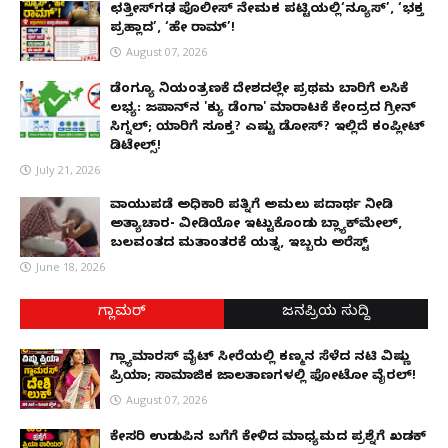
ಛತ್ತೀಸ್‌ಗಢ ಪೊಲೀಸ್ ನೇಮಕ ಪಟ್ಟಿಯಲ್ಲಿ‘ನ್ಯೂಸ್’, ‘ಭಕ್ತ
ಪ್ರಹ್ಲಾದ’, ‘ಹೇ ರಾಮ್’!
August 07, 2026
ಡೆಂಗ್ಯೂ ನಿಯಂತ್ರಣಕ್ಕೆ ದೇಶದಲ್ಲೇ ಪ್ರಥಮ ಬಾರಿಗೆ ಲಸಿಕೆ
ಲಭ್ಯ: ಜಪಾನ್‌ನ 'ಕ್ಯು ಡೆಂಗಾ' ಮಾರಾಟಕ್ಕೆ ಕೇಂದ್ರದ ಗ್ರೀನ್
ಸಿಗ್ನಲ್; ಯಾರಿಗೆ ಸೂಕ್ತ? ಎಷ್ಟು ಡೋಸ್? ಇಲ್ಲಿದೆ ಕಂಪ್ಲೀಟ್
ಡಿಟೇಲ್ಸ್!
July 21, 2026
ವಾಯುಪಡೆ ಅಧಿಕಾರಿ ಪತ್ನಿಗೆ ಅಮಲು ಪದಾರ್ಥ ನೀಡಿ
ಅತ್ಯಾಚಾರ- ವೀಡಿಯೋ ಇಟ್ಟುಕೊಂಡು ಬ್ಲ್ಯಾಕ್‌ಮೇಲ್,
ಬಲವಂತದ ಮತಾಂತರಕ್ಕೆ ಯತ್ನ, ಇಬ್ಬರು ಅರೆಸ್ಟ್
June 18, 2026
ಗ್ಲಾಮರ್
ಜನಪ್ರಿಯ ಸುದ್ದಿ
ಗ್ಲ್ಯಾಮಾರಸ್ ವೈಟ್‌ ಸೀರೆಯಲ್ಲಿ ಕಣ್ಮನ ಸೆಳೆದ ನಟಿ ವಿಷ್ಣು
ಪ್ರಿಯಾ; ಸಾಮಾಜಿಕ ಜಾಲತಾಣಗಳಲ್ಲಿ ಫೋಟೋ ವೈರಲ್!
August 07, 2026
ಕೇಸರಿ ಉಡುಪಿನ ಬಗೆಗೆ ಕೇಳಿದ ಮಾಧ್ಯಮದ ಪ್ರಶ್ನೆಗೆ ಖಡಕ್