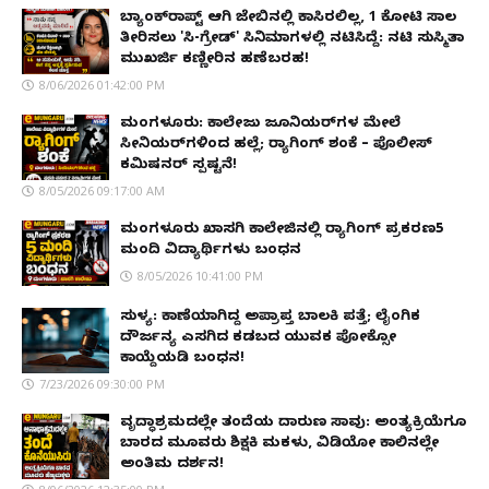
ಬ್ಯಾಂಕ್‌ರಾಪ್ಟ್‌ ಆಗಿ ಜೇಬಿನಲ್ಲಿ ಕಾಸಿರಲಿಲ್ಲ, ₹1 ಕೋಟಿ ಸಾಲ
ತೀರಿಸಲು 'ಸಿ-ಗ್ರೇಡ್' ಸಿನಿಮಾಗಳಲ್ಲಿ ನಟಿಸಿದ್ದೆ: ನಟಿ ಸುಸ್ಮಿತಾ
ಮುಖರ್ಜಿ ಕಣ್ಣೀರಿನ ಹಣೆಬರಹ!
8/06/2026 01:42:00 PM
ಮಂಗಳೂರು: ಕಾಲೇಜು ಜೂನಿಯರ್‌ಗಳ ಮೇಲೆ
ಸೀನಿಯರ್‌ಗಳಿಂದ ಹಲ್ಲೆ; ರ‌್ಯಾಗಿಂಗ್ ಶಂಕೆ – ಪೊಲೀಸ್
ಕಮಿಷನರ್ ಸ್ಪಷ್ಟನೆ!
8/05/2026 09:17:00 AM
ಮಂಗಳೂರು ಖಾಸಗಿ ಕಾಲೇಜಿನಲ್ಲಿ ರ‌್ಯಾಗಿಂಗ್ ಪ್ರಕರಣ5
ಮಂದಿ ವಿದ್ಯಾರ್ಥಿಗಳು ಬಂಧನ
8/05/2026 10:41:00 PM
ಸುಳ್ಯ: ಕಾಣೆಯಾಗಿದ್ದ ಅಪ್ರಾಪ್ತ ಬಾಲಕಿ ಪತ್ತೆ; ಲೈಂಗಿಕ
ದೌರ್ಜನ್ಯ ಎಸಗಿದ ಕಡಬದ ಯುವಕ ಪೋಕ್ಸೋ
ಕಾಯ್ದೆಯಡಿ ಬಂಧನ!
7/23/2026 09:30:00 PM
ವೃದ್ಧಾಶ್ರಮದಲ್ಲೇ ತಂದೆಯ ದಾರುಣ ಸಾವು: ಅಂತ್ಯಕ್ರಿಯೆಗೂ
ಬಾರದ ಮೂವರು ಶಿಕ್ಷಕಿ ಮಕಳು, ವಿಡಿಯೋ ಕಾಲಿನಲ್ಲೇ
ಅಂತಿಮ ದರ್ಶನ!