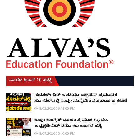
ವಾರದ ಟಾಪ್ 10 ಸುದ್ದಿ
ಸುರತ್ಕಲ್: ಏರ್ ಇಂಡಿಯಾ ಎಕ್ಸ್‌ಪ್ರೆಸ್ ಪ್ರಯಾಣಿಕ
ಹೋಟೆಲ್‌ನಲ್ಲಿ ಸಾವು; ಸಂಸ್ಥೆಯಿಂದ ಸಂತಾಪ ಪ್ರಕಟಣೆ
8/02/2026 06:11:00 PM
ಕಾಪು: ಕಾಂಗ್ರೆಸ್ ಮುಖಂಡ, ಮಾಜಿ ಗ್ರಾ.ಪಂ.
ಅಧ್ಯಕ್ಷಡೇವಿಡ್ ಡಿಸೋಜಾ ಬರ್ಬರ ಹತ್ಯೆ
8/07/2026 05:40:00 PM