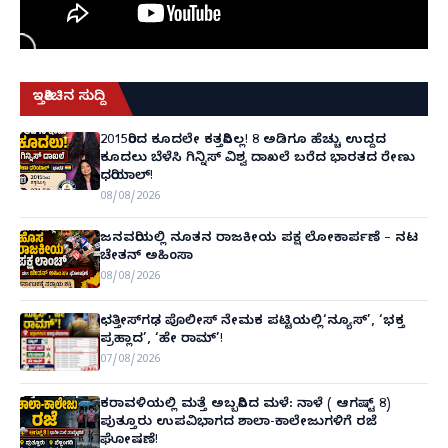
ಇತ್ತೀಚಿನ ಸುದ್ದಿ
2015ರಿಂದ ಕೂದಲೇ ಕತ್ತರಿಸಿಲ್ಲ! 8 ಅಡಿಗೂ ಹೆಚ್ಚು ಉದ್ದದ
ಕೂದಲು ಬೆಳೆಸಿ ಗಿನ್ನಿಸ್ ವಿಶ್ವ ದಾಖಲೆ ಬರೆದ ಭಾರತದ ರೇಣು
ಧರಿಯಾಲ್!
08/08/2026
ಜನವರಿಯಲ್ಲಿ ನೂತನ ರಾಜಕೀಯ ಪಕ್ಷ ಲೋಕಾರ್ಪಣೆ – ನಟ
ಚೇತನ್ ಅಹಿಂಸಾ
08/08/2026
ಛತ್ತೀಸ್‌ಗಢ ಪೊಲೀಸ್ ನೇಮಕ ಪಟ್ಟಿಯಲ್ಲಿ‘ನ್ಯೂಸ್’, ‘ಭಕ್ತ
ಪ್ರಹ್ಲಾದ’, ‘ಹೇ ರಾಮ್’!
07/08/2026
ಕರಾವಳಿಯಲ್ಲಿ ಮತ್ತೆ ಅಬ್ಬರಿಸಿದ ಮಳೆ: ನಾಳೆ ( ಆಗಷ್ಟ್ 8)
ಪುತ್ತೂರು ಉಪವಿಭಾಗದ ಶಾಲಾ-ಕಾಲೇಜುಗಳಿಗೆ ರಜೆ
ಘೋಷಣೆ!