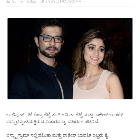
Gulf kannadiga
9/26/2021 02:35:00 PM
ಬಾಲಿವುಡ್ ನಟಿ ಶಿಲ್ಪಾ ಶೆಟ್ಟಿ ತಂಗಿ ಶಮಿತಾ ಶೆಟ್ಟಿ ಮತ್ತು ರಾಕೇಶ್ ಬಾಪಟ್
ಪರಸ್ಪರ ಪ್ರೀತಿಸುತ್ತಿರುವ ವಿಚಾರವನ್ನು ಬಹಿರಂಗ ಪಡಿಸಿದೆ.
ಇನ್ಸ್ಟಾಗ್ರಾಮ್ ನಲ್ಲಿ ಶಮಿತಾ ಮತ್ತು ರಾಕೇಶ್ ಬಾಪಟ್ ಇಬ್ಬರು ಕೈ