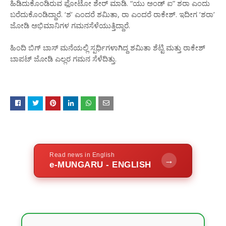
ಹಿಡಿದುಕೊಂಡಿರುವ ಫೋಟೋ ಶೇರ್ ಮಾಡಿ. “ಯು ಅಂಡ್ ಐ” ಶರಾ ಎಂದು
ಬರೆದುಕೊಂಡಿದ್ದಾರೆ. ‘ಶ’ ಎಂದರೆ ಶಮಿತಾ, ರಾ ಎಂದರೆ ರಾಕೇಶ್. ಇದೀಗ ‘ಶರಾ’
ಜೋಡಿ ಅಭಿಮಾನಿಗಳ ಗಮನಸೆಳೆಯುತ್ತಿದ್ದಾರೆ.
ಹಿಂದಿ ಬಿಗ್ ಬಾಸ್ ಮನೆಯಲ್ಲಿ ಸ್ಪರ್ಧಿಗಳಾಗಿದ್ದ ಶಮಿತಾ ಶೆಟ್ಟಿ ಮತ್ತು ರಾಕೇಶ್
ಬಾಪಟ್ ಜೋಡಿ ಎಲ್ಲರ ಗಮನ ಸೆಳೆದಿತ್ತು.
Read news in English
→
e-MUNGARU - ENGLISH