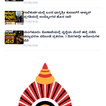
07/08/2026
ಗಾಲಿಕುರ್ಚಿಯಲ್ಲಿ ಬಂದ ಭಾಗ್ಯಶ್ರೀ ಕುಲಾಲ್‌ಗೆ ಆಳ್ವಾಸ್
ಪ್ರಗತಿಯಲ್ಲಿ ಉದ್ಯೋಗದ ಹೊಸ ದಾರಿ
07/08/2026
ಮಂಗಳೂರು: ಕೊಣಾಜೆಯಲ್ಲಿ ವೃದ್ಧೆಯ ಮೇಲೆ ಹಲ್ಲೆ ನಡೆಸಿ
ಚಿನ್ನಾಭರಣ ದರೋಡೆ ಪ್ರಕರಣ; 3 ದಿನಗಳಲ್ಲೇ ಆರೋಪಿಗಳ
ಸೆರೆ!
07/08/2026