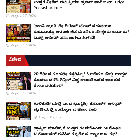
ಉತ್ತರ ನೀಡಿದ ನಟಿ ಪ್ರಿಯಾ ಪ್ರಕಾಶ್ ವಾರಿಯರ್! Priya
Prakash Varrier
August 07, 2026
'ಶಾಂತಿ ಕ್ರಾಂತಿ' ರೀ-ರಿಲೀಸ್ ಟ್ರೆಂಡ್ ನಡುವೆಯೇ
ಶುರುವಾಯ್ತು ಆತಂಕ: ಚಿತ್ರಮಂದಿರಕ್ಕೆ ಪ್ರೇಕ್ಷಕರು ಬರ್ತಾರಾ?
ಬಾಕ್ಸ್ ಆಫೀಸ್ ಸವಾಲುಗಳು ಹೀಗಿವೆ!
August 07, 2026
ವಿಶೇಷ
2015ರಿಂದ ಕೂದಲೇ ಕತ್ತರಿಸಿಲ್ಲ! 8 ಅಡಿಗೂ ಹೆಚ್ಚು ಉದ್ದದ
ಕೂದಲು ಬೆಳೆಸಿ ಗಿನ್ನಿಸ್ ವಿಶ್ವ ದಾಖಲೆ ಬರೆದ ಭಾರತದ
ರೇಣು ಧರಿಯಾಲ್!
August 08, 2026
ಗಾಲಿಕುರ್ಚಿಯಲ್ಲಿ ಬಂದ ಭಾಗ್ಯಶ್ರೀ ಕುಲಾಲ್‌ಗೆ ಆಳ್ವಾಸ್
ಪ್ರಗತಿಯಲ್ಲಿ ಉದ್ಯೋಗದ ಹೊಸ ದಾರಿ
August 07, 2026
ಪ್ಲಾಸ್ಟಿಕ್ ಮಾಲಿನ್ಯಕ್ಕೆ ಉತ್ತರ ಕಂಡುಕೊಂಡು ₹50 ಕೋಟಿ
ಟರ್ನೋವರ್ ಗಳಿಸಿದ ಕನ್ನಡಿಗನ 'ಬ್ಯಾಂಬ್ರೂ' ಕಥೆ!