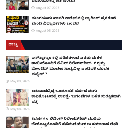
ಪರಾರಿಯಾಗಿದ್ದ ಪತಿ ಬಂಧನ
August 07, 2026
ಮಂಗಳೂರು ಖಾಸಗಿ ಕಾಲೇಜಿನಲ್ಲಿ ರ‌್ಯಾಗಿಂಗ್ ಪ್ರಕರಣ5
ಮಂದಿ ವಿದ್ಯಾರ್ಥಿಗಳು ಬಂಧನ
August 05, 2026
ರಾಜ್ಯ
ಇನ್​ಸ್ಟಾಗ್ರಾಂನಲ್ಲಿ ಪರಿಚಿತಳಾದ ಎರಡು ಮಕ್ಕಳ
ತಾಯಿಯೊಂದಿಗೆ ಲಿವಿನ್ ರಿಲೇಶನ್​ಶಿಪ್- ನನ್ನನ್ನು
ಮೇಂಟೆನ್ ಮಾಡಲು ಸಾಧ್ಯವಿಲ್ಲ ಎಂದಿದಕ್ಕೆ ಯುವಕ
ಸುಸೈಡ್ ?
May 09, 2026
ಆಟವಾಡುತ್ತಿದ್ದ ಒಂದೂವರೆ ವರ್ಷದ ಮಗು
ಕಾಫಿತೋಟದಲ್ಲಿ ನಾಪತ್ತೆ- 12ಗಂಟೆಗಳ ಬಳಿಕ ಸುರಕ್ಷಿತವಾಗಿ
ಪತ್ತೆ
May 08, 2026
8ವರ್ಷಗಳ ಲಿವಿಂಗ್‌ ರಿಲೇಷನ್‌ಶಿಪ್ ಮುರಿದು
ಬೇರೊಬ್ಬನೊಂದಿಗೆ ಹೆಸೆಮಣೆಯೇರಲು ತಯಾರಾದ ಲೇಡಿ