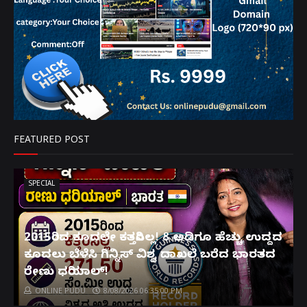
FEATURED POST
SPECIAL
2015ರಿಂದ ಕೂದಲೇ ಕತ್ತರಿಸಿಲ್ಲ! 8 ಅಡಿಗೂ ಹೆಚ್ಚು ಉದ್ದದ
ಕೂದಲು ಬೆಳೆಸಿ ಗಿನ್ನಿಸ್ ವಿಶ್ವ ದಾಖಲೆ ಬರೆದ ಭಾರತದ
ರೇಣು ಧರಿಯಾಲ್!
ONLINE PUDU
8/08/2026 06:35:00 PM