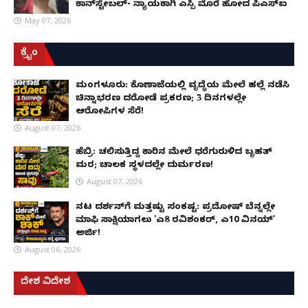
ಕಾನ್‌ಸ್ಟೇಬಲ್- ನ್ಯಾಯಕ್ಕಾಗಿ ಎಸ್ಪಿ ಮೊರೆ ಹೋದ ಪಿಎಸ್ಐ
May 07, 2026
ಕ್ರೈಂ
ಮಂಗಳೂರು: ಕೊಣಾಜೆಯಲ್ಲಿ ವೃದ್ಧೆಯ ಮೇಲೆ ಹಲ್ಲೆ ನಡೆಸಿ
ಚಿನ್ನಾಭರಣ ದರೋಡೆ ಪ್ರಕರಣ; 3 ದಿನಗಳಲ್ಲೇ
ಆರೋಪಿಗಳ ಸೆರೆ!
August 07, 2026
ಹೆಬ್ರಿ: ಚಲಿಸುತ್ತಿದ್ದ ಕಾರಿನ ಮೇಲೆ ಧರೆಗುರುಳಿದ ಬೃಹತ್
ಮರ; ಚಾಲಕ ಸ್ಥಳದಲ್ಲೇ ದುರ್ಮರಣ!
August 07, 2026
ನಟ ದರ್ಶನ್‌ಗೆ ಮತ್ತಷ್ಟು ಸಂಕಷ್ಟ: ಪ್ರದೋಷ್ ಬೆನ್ನಲ್ಲೇ
ಮಾಫಿ ಸಾಕ್ಷಿಯಾಗಲು 'ಎ8 ರವಿಶಂಕರ್, ಎ10 ವಿನಯ್'
ಅರ್ಜಿ!
August 06, 2026
ದೇಶ ವಿದೇಶ