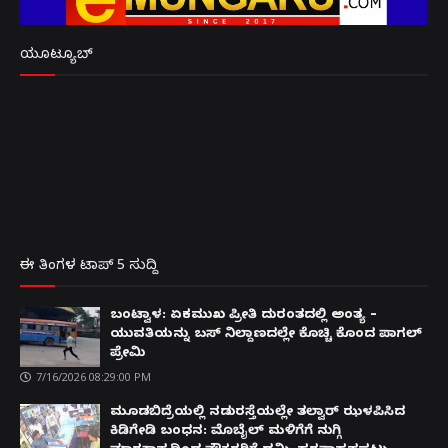
ಯೂಟ್ಯೂಬ್
ಈ ತಿಂಗಳ ಟಾಪ್ 5 ಸುದ್ದಿ
ಬಂಟ್ವಾಳ: ಏಕಮುಖ ಪ್ರೀತಿ ದುರಂತದಲ್ಲಿ ಅಂತ್ಯ –
ಯುವತಿಯನ್ನು ಬಸ್ ನಿಲ್ದಾಣದಲ್ಲೇ ಕೊಚ್ಚಿ ಕೊಂದ ಪಾಗಲ್
ಪ್ರೇಮಿ
7/16/2026 08:29:00 PM
ಮೂಡಬಿದ್ರೆಯಲ್ಲಿ ನಡುರಸ್ತೆಯಲ್ಲೇ ತಲ್ವಾರ್ ಝಳಪಿಸಿದ
ಕಿಡಿಗೇಡಿ ಬಂಧನ: ಮೊಬೈಲ್ ಮಳಿಗೆಗೆ ನುಗ್ಗಿ