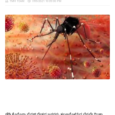
TMH TEAM
7/09/2021 10:09:00 PM
ಡೆಡ್ಲಿ ಕೊರೊನಾ ವೈರಸ್ ದೇಶದ ಜನರನ್ನು ತಲ್ಲಣಗೊಳಿಸಿ
ಝಿಕಾ
ದ ಬೆನ್ನಲ್ಲೇ