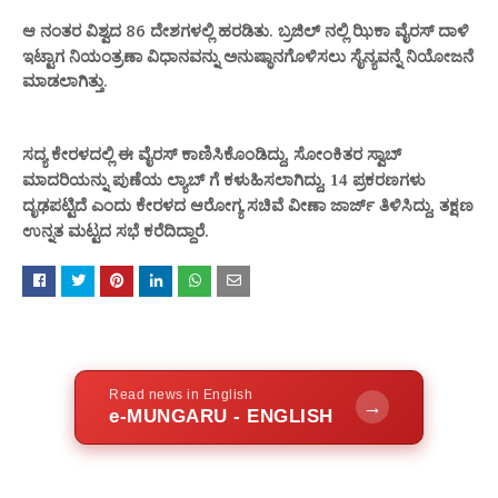
ಆ ನಂತರ ವಿಶ್ವದ 86 ದೇಶಗಳಲ್ಲಿ ಹರಡಿತು.
ಜಿಲ್ ನಲ್ಲಿ ಝಿಕಾ ವೈರಸ್ ದಾಳಿ
ಬ್ರ
ಇಟ್ಟಾಗ ನಿಯಂತ್ರಣಾ ವಿಧಾನವನ್ನು ಅನುಷ್ಠಾನಗೊಳಿಸಲು ಸೈನ್ಯವನ್ನೆ ನಿಯೋಜನೆ
ಮಾಡಲಾಗಿತ್ತು.
ಸದ್ಯ ಕೇರಳದಲ್ಲಿ ಈ ವೈರಸ್ ಕಾಣಿಸಿಕೊಂಡಿ
ಸೋಂಕಿತರ
ದ್ದು,
ಸ್ವಾಬ್
ಮಾದರಿಯನ್ನು ಪುಣೆಯ ಲ್ಯಾಬ್ ಗೆ ಕಳುಹಿಸಲಾಗಿ
ದ್ದು, 14 ಪ್ರಕರಣಗಳು
ಎಂದು ಕೇರಳದ ಆರೋಗ್ಯ ಸಚಿ
ಳಿಸಿ
ದೃಢಪಟ್ಟಿದೆ
ವೆ ವೀಣಾ ಜಾರ್ಜ್ ತಿ
ದ್ದು, ತಕ್ಷಣ
ದ್ದಾರೆ.
ಉನ್ನತ ಮಟ್ಟದ ಸಭೆ ಕರೆದಿ
Read news in English
→
e-MUNGARU - ENGLISH