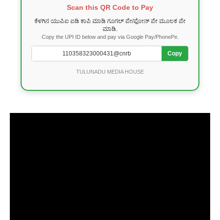
Scan this QR Code to Pay
ಕೆಳಗಿನ ಯುಪಿಐ ಐಡಿ ಕಾಪಿ ಮಾಡಿ ಗೂಗಲ್ ಪೇ/ಫೋನ್ ಪೇ ಮೂಲಕ ಪೇ
ಮಾಡಿ.
Copy the UPI ID below and pay via Google Pay/PhonePe.
Copy
TULUNADU MEDIA HOUSE