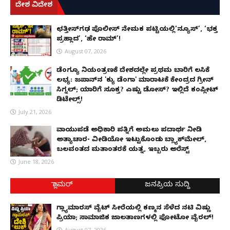
ದೇಶ ವಿದೇಶ
ಛತ್ತೀಸ್‌ಗಢ ಪೊಲೀಸ್ ನೇಮಕ ಪಟ್ಟಿಯಲ್ಲಿ‘ನ್ಯೂಸ್’, ‘ಭಕ್ತ
ಪ್ರಹ್ಲಾದ’, ‘ಹೇ ರಾಮ್’!
August 07, 2026
ಡೆಂಗ್ಯೂ ನಿಯಂತ್ರಣಕ್ಕೆ ದೇಶದಲ್ಲೇ ಪ್ರಥಮ ಬಾರಿಗೆ ಲಸಿಕೆ
ಲಭ್ಯ: ಜಪಾನ್‌ನ 'ಕ್ಯು ಡೆಂಗಾ' ಮಾರಾಟಕ್ಕೆ ಕೇಂದ್ರದ ಗ್ರೀನ್
ಸಿಗ್ನಲ್; ಯಾರಿಗೆ ಸೂಕ್ತ? ಎಷ್ಟು ಡೋಸ್? ಇಲ್ಲಿದೆ ಕಂಪ್ಲೀಟ್
ಡಿಟೇಲ್ಸ್!
July 21, 2026
ವಾಯುಪಡೆ ಅಧಿಕಾರಿ ಪತ್ನಿಗೆ ಅಮಲು ಪದಾರ್ಥ ನೀಡಿ
ಅತ್ಯಾಚಾರ- ವೀಡಿಯೋ ಇಟ್ಟುಕೊಂಡು ಬ್ಲ್ಯಾಕ್‌ಮೇಲ್,
ಬಲವಂತದ ಮತಾಂತರಕ್ಕೆ ಯತ್ನ, ಇಬ್ಬರು ಅರೆಸ್ಟ್
June 18, 2026
ಗ್ಲಾಮರ್
ಜನಪ್ರಿಯ ಸುದ್ದಿ
ಗ್ಲ್ಯಾಮಾರಸ್ ವೈಟ್‌ ಸೀರೆಯಲ್ಲಿ ಕಣ್ಮನ ಸೆಳೆದ ನಟಿ ವಿಷ್ಣು
ಪ್ರಿಯಾ; ಸಾಮಾಜಿಕ ಜಾಲತಾಣಗಳಲ್ಲಿ ಫೋಟೋ ವೈರಲ್!
August 07, 2026