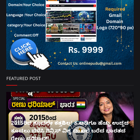
FEATURED POST
SPECIAL
2015ರಿಂದ ಕೂದಲೇ ಕತ್ತರಿಸಿಲ್ಲ! 8 ಅಡಿಗೂ ಹೆಚ್ಚು ಉದ್ದದ
ಕೂದಲು ಬೆಳೆಸಿ ಗಿನ್ನಿಸ್ ವಿಶ್ವ ದಾಖಲೆ ಬರೆದ ಭಾರತದ
ರೇಣು ಧರಿಯಾಲ್!