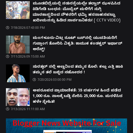
ಮೂಡಬಿದ್ರೆಯಲ್ಲಿ ನಡುರಸ್ತೆಯಲ್ಲೇ ತಲ್ವಾರ್ ಝಳಪಿಸಿದ
ಕಿಡಿಗೇಡಿ ಬಂಧನ: ಮೊಬೈಲ್ ಮಳಿಗೆಗೆ ನುಗ್ಗಿ
ಮಾರಕಾಸ್ತ್ರದಿಂದ ನೌಕರರಿಗೆ ಧಮ್ಕಿ; ಹರಸಾಹಸಪಟ್ಟು
ಖದೀಮನನ್ನು ಹಿಡಿದ ಸಾರ್ವಜನಿಕರು! ( CCTV VIDEO)
7/18/2026 07:43:00 PM
ಮಂಗಳೂರು-ವಿಟ್ಲ ರೂಟ್ ಬಸ್‌ನಲ್ಲಿ ಯುವತಿಯರಿಗೆ
ಗುಪ್ತಾಂಗ ತೋರಿಸಿ ವಿಕೃತಿ: ಕಾಮುಕ ಕಂಡಕ್ಟರ್ ಇರ್ಫಾನ್
ಅರೆಸ್ಟ್!
7/11/2026 09:15:00 AM
ಸುರತ್ಕಲ್ ನಲ್ಲಿ ಅಣ್ಣನಿಂದ ತಮ್ಮನ ಕೊಲೆ: ಕಲ್ಲು ಎತ್ತಿ ಹಾಕಿ
ತಮ್ಮನ ತಲೆ ಜಜ್ಜಿದ ಸಹೋದರ !
7/20/2026 03:00:00 PM
ಅಪರೂಪದ ಪ್ರಾಮಾಣಿಕತೆ: 35 ವರ್ಷಗಳ ಹಿಂದೆ ಪಡೆದ
1,000 ರೂ. ಸಾಲಕ್ಕೆ ಬಡ್ಡಿ ಸೇರಿಸಿ 25,000 ರೂ. ಮರಳಿಸಿದ
ಹಳೇ ಸ್ನೇಹಿತ!
7/13/2026 11:11:00 AM