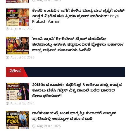
ಕೇಸರಿ ಉಡುಪಿನ ಬಗೆಗೆ ಕೇಳಿದ ಮಾಧ್ಯಮದ ಪ್ರಶ್ನೆಗೆ ಖಡಕ್
ಉತ್ತರ ನೀಡಿದ ನಟಿ ಪ್ರಿಯಾ ಪ್ರಕಾಶ್ ವಾರಿಯರ್! Priya
Prakash Varrier
August 07, 2026
'ಶಾಂತಿ ಕ್ರಾಂತಿ' ರೀ-ರಿಲೀಸ್ ಟ್ರೆಂಡ್ ನಡುವೆಯೇ
ಶುರುವಾಯ್ತು ಆತಂಕ: ಚಿತ್ರಮಂದಿರಕ್ಕೆ ಪ್ರೇಕ್ಷಕರು ಬರ್ತಾರಾ?
ಬಾಕ್ಸ್ ಆಫೀಸ್ ಸವಾಲುಗಳು ಹೀಗಿವೆ!
August 07, 2026
ವಿಶೇಷ
2015ರಿಂದ ಕೂದಲೇ ಕತ್ತರಿಸಿಲ್ಲ! 8 ಅಡಿಗೂ ಹೆಚ್ಚು ಉದ್ದದ
ಕೂದಲು ಬೆಳೆಸಿ ಗಿನ್ನಿಸ್ ವಿಶ್ವ ದಾಖಲೆ ಬರೆದ ಭಾರತದ
ರೇಣು ಧರಿಯಾಲ್!
August 08, 2026
ಗಾಲಿಕುರ್ಚಿಯಲ್ಲಿ ಬಂದ ಭಾಗ್ಯಶ್ರೀ ಕುಲಾಲ್‌ಗೆ ಆಳ್ವಾಸ್
ಪ್ರಗತಿಯಲ್ಲಿ ಉದ್ಯೋಗದ ಹೊಸ ದಾರಿ
August 07, 2026