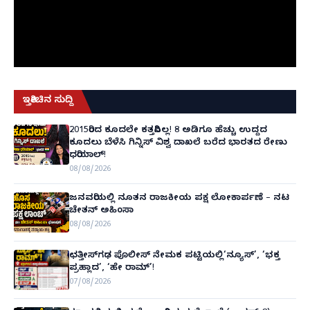
ಇತ್ತೀಚಿನ ಸುದ್ದಿ
2015ರಿಂದ ಕೂದಲೇ ಕತ್ತರಿಸಿಲ್ಲ! 8 ಅಡಿಗೂ ಹೆಚ್ಚು ಉದ್ದದ
ಕೂದಲು ಬೆಳೆಸಿ ಗಿನ್ನಿಸ್ ವಿಶ್ವ ದಾಖಲೆ ಬರೆದ ಭಾರತದ ರೇಣು
ಧರಿಯಾಲ್!
08/08/2026
ಜನವರಿಯಲ್ಲಿ ನೂತನ ರಾಜಕೀಯ ಪಕ್ಷ ಲೋಕಾರ್ಪಣೆ – ನಟ
ಚೇತನ್ ಅಹಿಂಸಾ
08/08/2026
ಛತ್ತೀಸ್‌ಗಢ ಪೊಲೀಸ್ ನೇಮಕ ಪಟ್ಟಿಯಲ್ಲಿ‘ನ್ಯೂಸ್’, ‘ಭಕ್ತ
ಪ್ರಹ್ಲಾದ’, ‘ಹೇ ರಾಮ್’!
07/08/2026