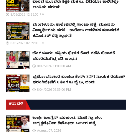
ಬಾರದ ಮೂವರು ಶಿಕ್ಷಕಿ ಮಕಳು, ವಿಡಿಯೋ ಕಾಲಿನಲ್ಲೇ
ಅಂತಿಮ ದರ್ಶನ!
8/06/2026 12:35:00 PM
ಮಂಗಳೂರು: ಕಾಲೇಜಿನಲ್ಲಿ ಗಾಂಜಾ ಪತ್ತೆ; ಮೂವರು
ವಿದ್ಯಾರ್ಥಿಗಳು ವಶಕ್ಕೆ – ಕಾಲೇಜು ಆಡಳಿತದ ತಪಾಸಣೆಗೆ
ಕಮಿಷನರ್ ರೆಡ್ಡಿ ಶ್ಲಾಘನೆ!
8/05/2026 02:39:00 PM
ಬೆಂಗಳೂರು: ಪತ್ನಿಯ ಭೀಕರ ಕೊಲೆ ನಡೆಸಿ ಬಿಹಾರಕ್ಕೆ
ಪರಾರಿಯಾಗಿದ್ದ ಪತಿ ಬಂಧನ
8/07/2026 11:00:00 AM
ಪ್ರಚೋದನಾಕಾರಿ ಭಾಷಣ ಕೇಸ್: SDPI ನಾಯಕ ರಿಯಾಜ್
ಫರಂಗಿಪೇಟೆಗೆ 6 ತಿಂಗಳು ಜೈಲು, ದಂಡ!
8/04/2026 09:39:00 PM
ಕರಾವಳಿ
ಕಾಪು: ಕಾಂಗ್ರೆಸ್ ಮುಖಂಡ, ಮಾಜಿ ಗ್ರಾ.ಪಂ.
ಅಧ್ಯಕ್ಷಡೇವಿಡ್ ಡಿಸೋಜಾ ಬರ್ಬರ ಹತ್ಯೆ
August 07, 2026