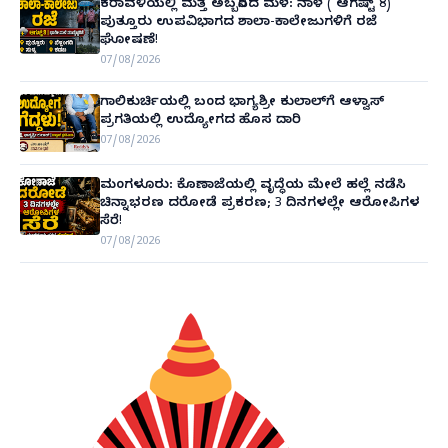
ಕರಾವಳಿಯಲ್ಲಿ ಮತ್ತೆ ಅಬ್ಬರಿಸಿದ ಮಳೆ: ನಾಳೆ ( ಆಗಷ್ಟ್ 8)
ಪುತ್ತೂರು ಉಪವಿಭಾಗದ ಶಾಲಾ-ಕಾಲೇಜುಗಳಿಗೆ ರಜೆ
ಘೋಷಣೆ!
07/08/2026
ಗಾಲಿಕುರ್ಚಿಯಲ್ಲಿ ಬಂದ ಭಾಗ್ಯಶ್ರೀ ಕುಲಾಲ್‌ಗೆ ಆಳ್ವಾಸ್
ಪ್ರಗತಿಯಲ್ಲಿ ಉದ್ಯೋಗದ ಹೊಸ ದಾರಿ
07/08/2026
ಮಂಗಳೂರು: ಕೊಣಾಜೆಯಲ್ಲಿ ವೃದ್ಧೆಯ ಮೇಲೆ ಹಲ್ಲೆ ನಡೆಸಿ
ಚಿನ್ನಾಭರಣ ದರೋಡೆ ಪ್ರಕರಣ; 3 ದಿನಗಳಲ್ಲೇ ಆರೋಪಿಗಳ
ಸೆರೆ!
07/08/2026