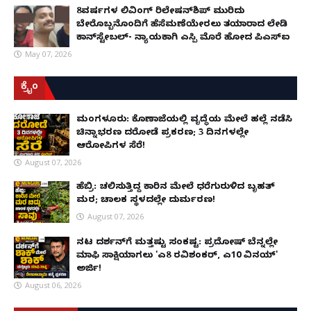
8ವರ್ಷಗಳ ಲಿವಿಂಗ್‌ ರಿಲೇಷನ್‌ಶಿಪ್ ಮುರಿದು
ಬೇರೊಬ್ಬನೊಂದಿಗೆ ಹೆಸೆಮಣೆಯೇರಲು ತಯಾರಾದ ಲೇಡಿ
ಕಾನ್‌ಸ್ಟೇಬಲ್- ನ್ಯಾಯಕ್ಕಾಗಿ ಎಸ್ಪಿ ಮೊರೆ ಹೋದ ಪಿಎಸ್ಐ
May 07, 2026
ಕ್ರೈಂ
ಮಂಗಳೂರು: ಕೊಣಾಜೆಯಲ್ಲಿ ವೃದ್ಧೆಯ ಮೇಲೆ ಹಲ್ಲೆ ನಡೆಸಿ
ಚಿನ್ನಾಭರಣ ದರೋಡೆ ಪ್ರಕರಣ; 3 ದಿನಗಳಲ್ಲೇ
ಆರೋಪಿಗಳ ಸೆರೆ!
August 07, 2026
ಹೆಬ್ರಿ: ಚಲಿಸುತ್ತಿದ್ದ ಕಾರಿನ ಮೇಲೆ ಧರೆಗುರುಳಿದ ಬೃಹತ್
ಮರ; ಚಾಲಕ ಸ್ಥಳದಲ್ಲೇ ದುರ್ಮರಣ!
August 07, 2026
ನಟ ದರ್ಶನ್‌ಗೆ ಮತ್ತಷ್ಟು ಸಂಕಷ್ಟ: ಪ್ರದೋಷ್ ಬೆನ್ನಲ್ಲೇ
ಮಾಫಿ ಸಾಕ್ಷಿಯಾಗಲು 'ಎ8 ರವಿಶಂಕರ್, ಎ10 ವಿನಯ್'
ಅರ್ಜಿ!
August 06, 2026