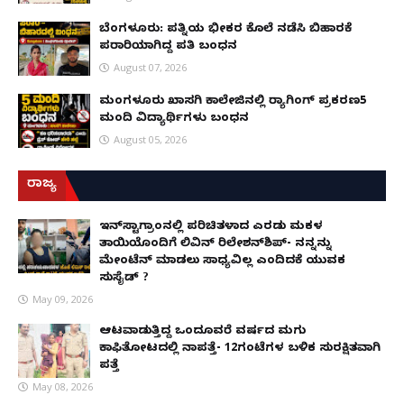
ಬೆಂಗಳೂರು: ಪತ್ನಿಯ ಭೀಕರ ಕೊಲೆ ನಡೆಸಿ ಬಿಹಾರಕ್ಕೆ
ಪರಾರಿಯಾಗಿದ್ದ ಪತಿ ಬಂಧನ
August 07, 2026
ಮಂಗಳೂರು ಖಾಸಗಿ ಕಾಲೇಜಿನಲ್ಲಿ ರ‌್ಯಾಗಿಂಗ್ ಪ್ರಕರಣ5
ಮಂದಿ ವಿದ್ಯಾರ್ಥಿಗಳು ಬಂಧನ
August 05, 2026
ರಾಜ್ಯ
ಇನ್​ಸ್ಟಾಗ್ರಾಂನಲ್ಲಿ ಪರಿಚಿತಳಾದ ಎರಡು ಮಕ್ಕಳ
ತಾಯಿಯೊಂದಿಗೆ ಲಿವಿನ್ ರಿಲೇಶನ್​ಶಿಪ್- ನನ್ನನ್ನು
ಮೇಂಟೆನ್ ಮಾಡಲು ಸಾಧ್ಯವಿಲ್ಲ ಎಂದಿದಕ್ಕೆ ಯುವಕ
ಸುಸೈಡ್ ?
May 09, 2026
ಆಟವಾಡುತ್ತಿದ್ದ ಒಂದೂವರೆ ವರ್ಷದ ಮಗು
ಕಾಫಿತೋಟದಲ್ಲಿ ನಾಪತ್ತೆ- 12ಗಂಟೆಗಳ ಬಳಿಕ ಸುರಕ್ಷಿತವಾಗಿ
ಪತ್ತೆ
May 08, 2026