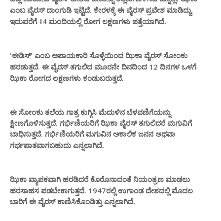
ಎಂಬ ವೈರಸ್ ದಾಂಗುಡಿ ಇಟ್ಟಿದೆ.
ಕೇರಳಕ್ಕೆ ಈ ವೈರಸ್ ಪ್ರವೇಶ ಮಾಡಿದ್ದು,
ಇದುವರೆಗೆ 14 ಮಂದಿಯಲ್ಲಿ ರೋಗ ಲಕ್ಷಣಗಳು ಪತ್ತೆಯಾಗಿದೆ.
'ಈಡಿಸ್' ಎಂಬ
ಸೊಳ್ಳೆಯಿಂದ ಝಿಕಾ ವೈರಸ್
ಅಪಾಯಕಾರಿ
ಸೋಂಕು
.
ತಗುಲಿದ
ದಿನದಿಂದ 12 ದಿನಗಳ ಒಳಗೆ
ಹರಡುತ್ತದೆ
ಈ ವೈರಸ್
ಮೂರನೇ
ರೋಗ
ಲಕ್ಷಣ
ಝಿಕಾ
ದ
ಗಳು ಕಂಡುಬರುತ್ತದೆ.
ಈ ಸೋಂಕು ತಲೆಯ ಗಾತ್ರ ಕುಗ್ಗಿಸಿ ಮೆದುಳಿನ ಬೆಳವಣಿಗೆಯನ್ನು
ಕ್ಷೀಣಗೊಳಿಸುತ್ತದೆ. ಗರ್ಭಿಣಿಯರಿಗೆ ಝಿಕಾ ವೈರಸ್ ತಗುಲಿದರೆ ಮಗುವಿಗೆ
ಬಾಧಿಸುತ್ತದೆ. ಗರ್ಭಿಣಿಯರಿಗೆ ಮಗುವಿನ ಅಕಾಲಿಕ ಜನನ
ಅಥವಾ
ಗರ್ಭಪಾತವಾಗ
ಬಹುದು ಎನ್ನಲಾಗಿದೆ.
ವ್ಯಾಪಕವಾಗಿ ಹರಡಿದರೆ ಕೊರೊನಾದಂತೆ ನಿಯಂತ್ರಣ ಮಾಡಲು
ಝಿಕಾ
ಹರಸಾಹಸ ಪಡಬೇಕಾಗುತ್ತದೆ. 1947ರಲ್ಲಿ ಉಗಾಂಡ ದೇಶದಲ್ಲಿ ಮೊದಲ
ಬಾರಿಗೆ ಈ ವೈರಸ್ ಕಾಣಿಸಿಕೊಂಡಿ
ತ್ತು ಎನ್ನಲಾಗಿದೆ.