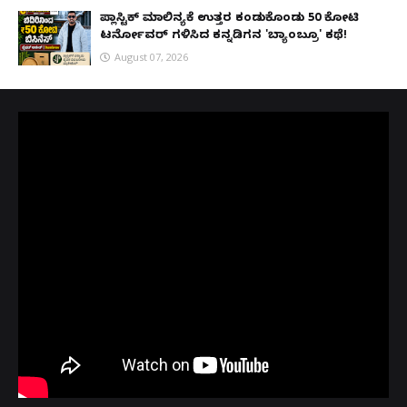
ಪ್ಲಾಸ್ಟಿಕ್ ಮಾಲಿನ್ಯಕ್ಕೆ ಉತ್ತರ ಕಂಡುಕೊಂಡು ₹50 ಕೋಟಿ
ಟರ್ನೋವರ್ ಗಳಿಸಿದ ಕನ್ನಡಿಗನ 'ಬ್ಯಾಂಬ್ರೂ' ಕಥೆ!
August 07, 2026