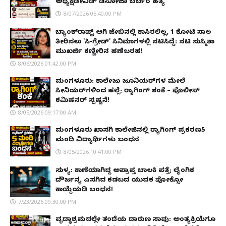
ಅಧ್ಯಕ್ಷಡೇವಿಡ್ ಡಿಸೋಜಾ ಬರ್ಬರ ಹತ್ಯೆ
8/07/2026 05:40:00 PM
ಬ್ಯಾಂಕ್‌ರಾಪ್ಟ್‌ ಆಗಿ ಜೇಬಿನಲ್ಲಿ ಕಾಸಿರಲಿಲ್ಲ, ₹1 ಕೋಟಿ ಸಾಲ
ತೀರಿಸಲು 'ಸಿ-ಗ್ರೇಡ್' ಸಿನಿಮಾಗಳಲ್ಲಿ ನಟಿಸಿದ್ದೆ: ನಟಿ ಸುಸ್ಮಿತಾ
ಮುಖರ್ಜಿ ಕಣ್ಣೀರಿನ ಹಣೆಬರಹ!
8/06/2026 01:42:00 PM
ಮಂಗಳೂರು: ಕಾಲೇಜು ಜೂನಿಯರ್‌ಗಳ ಮೇಲೆ
ಸೀನಿಯರ್‌ಗಳಿಂದ ಹಲ್ಲೆ; ರ‌್ಯಾಗಿಂಗ್ ಶಂಕೆ – ಪೊಲೀಸ್
ಕಮಿಷನರ್ ಸ್ಪಷ್ಟನೆ!
8/05/2026 09:17:00 AM
ಮಂಗಳೂರು ಖಾಸಗಿ ಕಾಲೇಜಿನಲ್ಲಿ ರ‌್ಯಾಗಿಂಗ್ ಪ್ರಕರಣ5
ಮಂದಿ ವಿದ್ಯಾರ್ಥಿಗಳು ಬಂಧನ
8/05/2026 10:41:00 PM
ಸುಳ್ಯ: ಕಾಣೆಯಾಗಿದ್ದ ಅಪ್ರಾಪ್ತ ಬಾಲಕಿ ಪತ್ತೆ; ಲೈಂಗಿಕ
ದೌರ್ಜನ್ಯ ಎಸಗಿದ ಕಡಬದ ಯುವಕ ಪೋಕ್ಸೋ
ಕಾಯ್ದೆಯಡಿ ಬಂಧನ!
7/23/2026 09:30:00 PM
ವೃದ್ಧಾಶ್ರಮದಲ್ಲೇ ತಂದೆಯ ದಾರುಣ ಸಾವು: ಅಂತ್ಯಕ್ರಿಯೆಗೂ