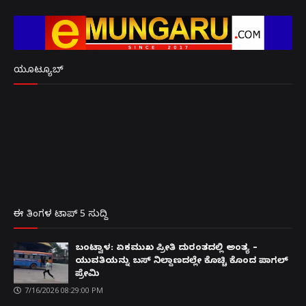
ಯೂಟ್ಯೂಬ್
ಈ ತಿಂಗಳ ಟಾಪ್ 5 ಸುದ್ದಿ
ಬಂಟ್ವಾಳ: ಏಕಮುಖ ಪ್ರೀತಿ ದುರಂತದಲ್ಲಿ ಅಂತ್ಯ –
ಯುವತಿಯನ್ನು ಬಸ್ ನಿಲ್ದಾಣದಲ್ಲೇ ಕೊಚ್ಚಿ ಕೊಂದ ಪಾಗಲ್
ಪ್ರೇಮಿ
7/16/2026 08:29:00 PM