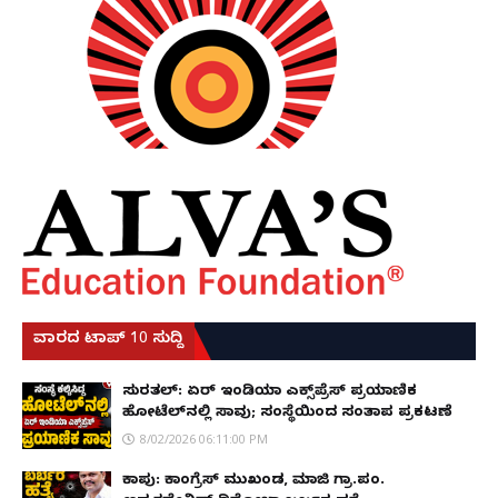
ವಾರದ ಟಾಪ್ 10 ಸುದ್ದಿ
ಸುರತ್ಕಲ್: ಏರ್ ಇಂಡಿಯಾ ಎಕ್ಸ್‌ಪ್ರೆಸ್ ಪ್ರಯಾಣಿಕ
ಹೋಟೆಲ್‌ನಲ್ಲಿ ಸಾವು; ಸಂಸ್ಥೆಯಿಂದ ಸಂತಾಪ ಪ್ರಕಟಣೆ
8/02/2026 06:11:00 PM
ಕಾಪು: ಕಾಂಗ್ರೆಸ್ ಮುಖಂಡ, ಮಾಜಿ ಗ್ರಾ.ಪಂ.