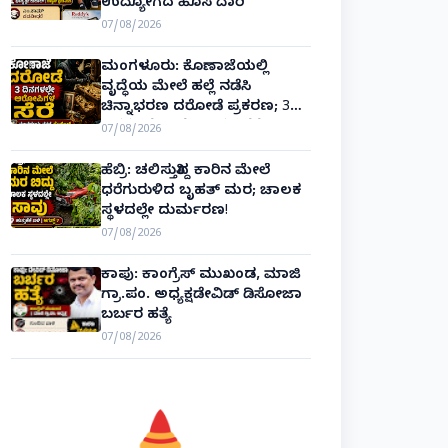
ಉದ್ಯೋಗದ ಹೊಸ ದಾರಿ
07/08/2026
ಮಂಗಳೂರು: ಕೊಣಾಜೆಯಲ್ಲಿ
ವೃದ್ಧೆಯ ಮೇಲೆ ಹಲ್ಲೆ ನಡೆಸಿ
ಚಿನ್ನಾಭರಣ ದರೋಡೆ ಪ್ರಕರಣ; 3
ದಿನಗಳಲ್ಲೇ ಆರೋಪಿಗಳ ಸೆರೆ!
07/08/2026
ಹೆಬ್ರಿ: ಚಲಿಸುತ್ತಿದ್ದ ಕಾರಿನ ಮೇಲೆ
ಧರೆಗುರುಳಿದ ಬೃಹತ್ ಮರ; ಚಾಲಕ
ಸ್ಥಳದಲ್ಲೇ ದುರ್ಮರಣ!
07/08/2026
ಕಾಪು: ಕಾಂಗ್ರೆಸ್ ಮುಖಂಡ, ಮಾಜಿ
ಗ್ರಾ.ಪಂ. ಅಧ್ಯಕ್ಷಡೇವಿಡ್ ಡಿಸೋಜಾ
ಬರ್ಬರ ಹತ್ಯೆ
07/08/2026