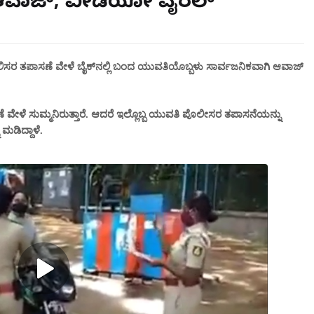
ಲೇ ಆವಾಜ್, ವೀಡಿಯೋ ವೈರಲ್
ಪೋಲಿಸರ ತಪಾಸಣೆ ವೇಳೆ ಬೈಕ್‌ನಲ್ಲಿ ಬಂದ ಯುವತಿಯೊಬ್ಬಳು ಸಾರ್ವಜನಿಕವಾಗಿ ಆವಾಜ್
ವೇಳೆ ಸುಮ್ಮನಿರುತ್ತಾರೆ. ಆದರೆ ಇಲ್ಲೊಬ್ಬ ಯುವತಿ ಪೊಲೀಸರ ತಪಾಸನೆಯನ್ನು
ಮಡಿದ್ದಾಳೆ.