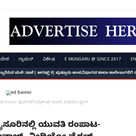
ಿದೇಶ
ಗ್ಲಾಮರ್
ವಿಶೇಷ
E MUNGARU @ SINCE 2017
EN
ಅಬ್ಬರಿಸಿದ ಮಳೆ: ನಾಳೆ ( ಆಗಷ್ಟ್ 8) ಪುತ್ತೂರು ಉಪವಿಭಾಗದ ಶಾಲಾ-ಕಾಲೇಜುಗಳಿಗ
ತಿ ರಂಪಾಟ- ಪೊಲೀಸರಿಗೆ ಪಬ್ಲಿಕ್‌ನಲ್ಲೇ ಆವಾಜ್, ವೀಡಿಯೋ ವೈರಲ್
- ಮೈಸೂರಿನಲ್ಲಿ ಯುವತಿ ರಂಪಾಟ-