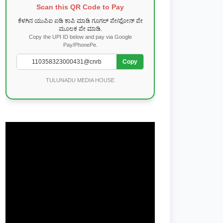
Scan this QR Code to Pay
ಕೆಳಗಿನ ಯುಪಿಐ ಐಡಿ ಕಾಪಿ ಮಾಡಿ ಗೂಗಲ್ ಪೇ/ಫೋನ್ ಪೇ
ಮೂಲಕ ಪೇ ಮಾಡಿ.
Copy the UPI ID below and pay via Google
Pay/PhonePe.
Copy
TULUNADU MEDIA HOUSE