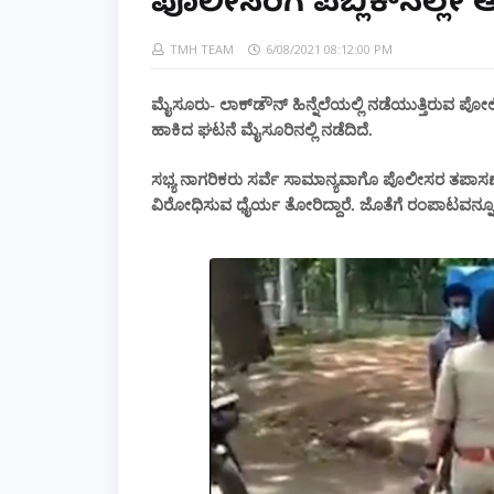
ಪೊಲೀಸರಿಗೆ ಪಬ್ಲಿಕ್‌ನಲ್
TMH TEAM
6/08/2021 08:12:00 PM
ಮೈಸೂರು- ಲಾಕ್‌ಡೌನ್‌ ಹಿನ್ನೆಲೆಯಲ್ಲಿ ನಡೆಯುತ್ತಿರುವ 
ಹಾಕಿದ ಘಟನೆ ಮೈಸೂರಿನಲ್ಲಿ ನಡೆದಿದೆ.
ಸಭ್ಯ ನಾಗರಿಕರು ಸರ್ವೆ ಸಾಮಾನ್ಯವಾಗೊ ಪೊಲೀಸರ ತಪಾಸಣೆ 
ವಿರೋಧಿಸುವ ಧೈರ್ಯ ತೋರಿದ್ದಾರೆ. ಜೊತೆಗೆ ರಂಪಾಟವನ್ನೂ 