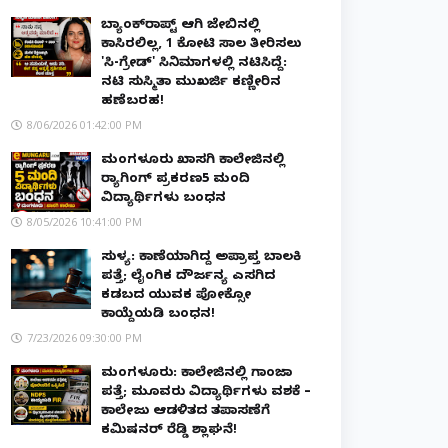
ಬ್ಯಾಂಕ್‌ರಾಪ್ಟ್‌ ಆಗಿ ಜೇಬಿನಲ್ಲಿ
ಕಾಸಿರಲಿಲ್ಲ, ₹1 ಕೋಟಿ ಸಾಲ ತೀರಿಸಲು
'ಸಿ-ಗ್ರೇಡ್' ಸಿನಿಮಾಗಳಲ್ಲಿ ನಟಿಸಿದ್ದೆ:
ನಟಿ ಸುಸ್ಮಿತಾ ಮುಖರ್ಜಿ ಕಣ್ಣೀರಿನ
ಹಣೆಬರಹ!
8/06/2026 01:42:00 PM
ಮಂಗಳೂರು ಖಾಸಗಿ ಕಾಲೇಜಿನಲ್ಲಿ
ರ‌್ಯಾಗಿಂಗ್ ಪ್ರಕರಣ5 ಮಂದಿ
ವಿದ್ಯಾರ್ಥಿಗಳು ಬಂಧನ
8/05/2026 10:41:00 PM
ಸುಳ್ಯ: ಕಾಣೆಯಾಗಿದ್ದ ಅಪ್ರಾಪ್ತ ಬಾಲಕಿ
ಪತ್ತೆ; ಲೈಂಗಿಕ ದೌರ್ಜನ್ಯ ಎಸಗಿದ
ಕಡಬದ ಯುವಕ ಪೋಕ್ಸೋ
ಕಾಯ್ದೆಯಡಿ ಬಂಧನ!
7/23/2026 09:30:00 PM
ಮಂಗಳೂರು: ಕಾಲೇಜಿನಲ್ಲಿ ಗಾಂಜಾ
ಪತ್ತೆ; ಮೂವರು ವಿದ್ಯಾರ್ಥಿಗಳು ವಶಕ್ಕೆ –
ಕಾಲೇಜು ಆಡಳಿತದ ತಪಾಸಣೆಗೆ
ಕಮಿಷನರ್ ರೆಡ್ಡಿ ಶ್ಲಾಘನೆ!