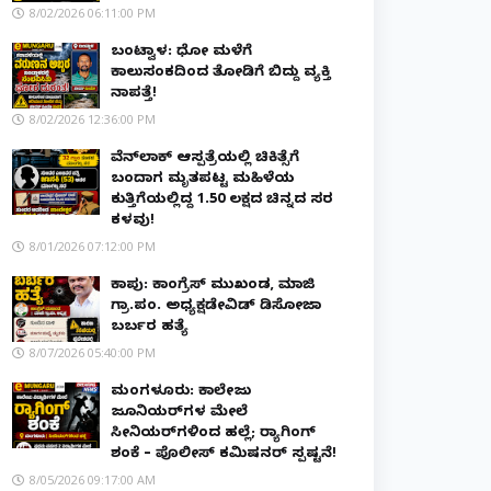
8/02/2026 06:11:00 PM
ಬಂಟ್ವಾಳ: ಧೋ ಮಳೆಗೆ
ಕಾಲುಸಂಕದಿಂದ ತೋಡಿಗೆ ಬಿದ್ದು ವ್ಯಕ್ತಿ
ನಾಪತ್ತೆ!
8/02/2026 12:36:00 PM
ವೆನ್‌ಲಾಕ್ ಆಸ್ಪತ್ರೆಯಲ್ಲಿ ಚಿಕಿತ್ಸೆಗೆ
ಬಂದಾಗ ಮೃತಪಟ್ಟ ಮಹಿಳೆಯ
ಕುತ್ತಿಗೆಯಲ್ಲಿದ್ದ ₹1.50 ಲಕ್ಷದ ಚಿನ್ನದ ಸರ
ಕಳವು!
8/01/2026 07:12:00 PM
ಕಾಪು: ಕಾಂಗ್ರೆಸ್ ಮುಖಂಡ, ಮಾಜಿ
ಗ್ರಾ.ಪಂ. ಅಧ್ಯಕ್ಷಡೇವಿಡ್ ಡಿಸೋಜಾ
ಬರ್ಬರ ಹತ್ಯೆ
8/07/2026 05:40:00 PM
ಮಂಗಳೂರು: ಕಾಲೇಜು
ಜೂನಿಯರ್‌ಗಳ ಮೇಲೆ
ಸೀನಿಯರ್‌ಗಳಿಂದ ಹಲ್ಲೆ; ರ‌್ಯಾಗಿಂಗ್
ಶಂಕೆ – ಪೊಲೀಸ್ ಕಮಿಷನರ್ ಸ್ಪಷ್ಟನೆ!
8/05/2026 09:17:00 AM