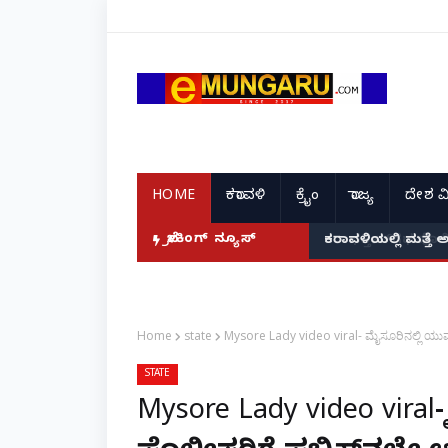
HOME
ಕರಾವಳಿ
ಕ್ರೈಂ
ರಾಜ್ಯ
ದೇಶ ವ
ಬ್ರೇಕಿಂಗ್ ನ್ಯೂಸ್
ಕರಾವಳಿಯಲ್ಲಿ ಮತ್ತೆ 
Home
state
Mysore Lady video viral- ಮೈಸೂರಿನಲ್ಲಿ ಯುವ
STATE
Mysore Lady video viral