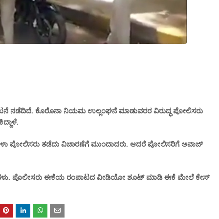
ಈ ಘಟನೆ ನಡೆದಿದೆ. ಕೊರೊನಾ ನಿಯಮ ಉಲ್ಲಂಘನೆ ಮಾಡುವರರ ವಿರುದ್ಧ ಪೋಲಿಸರು
ದ್ದಾಳೆ.
ಮಹಿಳಾ ಪೋಲಿಸರು ತಡೆದು ವಿಚಾರಣೆಗೆ ಮುಂದಾದರು. ಆದರೆ ಪೋಲಿಸರಿಗೆ ಅವಾಜ್
ಿಸಿದಳು. ಪೊಲೀಸರು ಈಕೆಯ ರಂಪಾಟದ ವೀಡಿಯೋ ಶೂಟ್ ಮಾಡಿ ಈಕೆ ಮೇಲೆ ಕೇಸ್