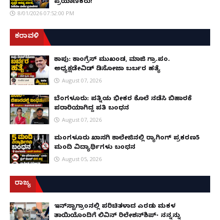
ಪ್ರಯಾಣಿಕರು!
8/01/2026 07:52:00 PM
ಕರಾವಳಿ
ಕಾಪು: ಕಾಂಗ್ರೆಸ್ ಮುಖಂಡ, ಮಾಜಿ ಗ್ರಾ.ಪಂ.
ಅಧ್ಯಕ್ಷಡೇವಿಡ್ ಡಿಸೋಜಾ ಬರ್ಬರ ಹತ್ಯೆ
August 07, 2026
ಬೆಂಗಳೂರು: ಪತ್ನಿಯ ಭೀಕರ ಕೊಲೆ ನಡೆಸಿ ಬಿಹಾರಕ್ಕೆ
ಪರಾರಿಯಾಗಿದ್ದ ಪತಿ ಬಂಧನ
August 07, 2026
ಮಂಗಳೂರು ಖಾಸಗಿ ಕಾಲೇಜಿನಲ್ಲಿ ರ‌್ಯಾಗಿಂಗ್ ಪ್ರಕರಣ5
ಮಂದಿ ವಿದ್ಯಾರ್ಥಿಗಳು ಬಂಧನ
August 05, 2026
ರಾಜ್ಯ
ಇನ್​ಸ್ಟಾಗ್ರಾಂನಲ್ಲಿ ಪರಿಚಿತಳಾದ ಎರಡು ಮಕ್ಕಳ
ತಾಯಿಯೊಂದಿಗೆ ಲಿವಿನ್ ರಿಲೇಶನ್​ಶಿಪ್- ನನ್ನನ್ನು