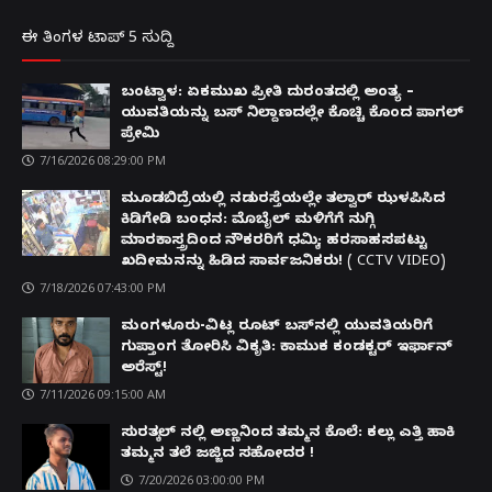
ಈ ತಿಂಗಳ ಟಾಪ್ 5 ಸುದ್ದಿ
ಬಂಟ್ವಾಳ: ಏಕಮುಖ ಪ್ರೀತಿ ದುರಂತದಲ್ಲಿ ಅಂತ್ಯ –
ಯುವತಿಯನ್ನು ಬಸ್ ನಿಲ್ದಾಣದಲ್ಲೇ ಕೊಚ್ಚಿ ಕೊಂದ ಪಾಗಲ್
ಪ್ರೇಮಿ
7/16/2026 08:29:00 PM
ಮೂಡಬಿದ್ರೆಯಲ್ಲಿ ನಡುರಸ್ತೆಯಲ್ಲೇ ತಲ್ವಾರ್ ಝಳಪಿಸಿದ
ಕಿಡಿಗೇಡಿ ಬಂಧನ: ಮೊಬೈಲ್ ಮಳಿಗೆಗೆ ನುಗ್ಗಿ
ಮಾರಕಾಸ್ತ್ರದಿಂದ ನೌಕರರಿಗೆ ಧಮ್ಕಿ; ಹರಸಾಹಸಪಟ್ಟು
ಖದೀಮನನ್ನು ಹಿಡಿದ ಸಾರ್ವಜನಿಕರು! ( CCTV VIDEO)
7/18/2026 07:43:00 PM
ಮಂಗಳೂರು-ವಿಟ್ಲ ರೂಟ್ ಬಸ್‌ನಲ್ಲಿ ಯುವತಿಯರಿಗೆ
ಗುಪ್ತಾಂಗ ತೋರಿಸಿ ವಿಕೃತಿ: ಕಾಮುಕ ಕಂಡಕ್ಟರ್ ಇರ್ಫಾನ್
ಅರೆಸ್ಟ್!
7/11/2026 09:15:00 AM
ಸುರತ್ಕಲ್ ನಲ್ಲಿ ಅಣ್ಣನಿಂದ ತಮ್ಮನ ಕೊಲೆ: ಕಲ್ಲು ಎತ್ತಿ ಹಾಕಿ
ತಮ್ಮನ ತಲೆ ಜಜ್ಜಿದ ಸಹೋದರ !
7/20/2026 03:00:00 PM