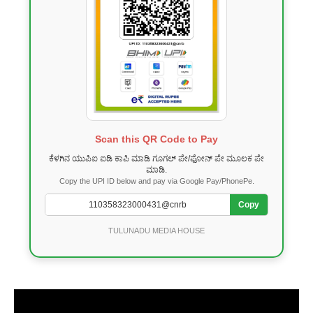
Scan this QR Code to Pay
ಕೆಳಗಿನ ಯುಪಿಐ ಐಡಿ ಕಾಪಿ ಮಾಡಿ ಗೂಗಲ್ ಪೇ/ಫೋನ್ ಪೇ ಮೂಲಕ ಪೇ
ಮಾಡಿ.
Copy the UPI ID below and pay via Google Pay/PhonePe.
Copy
TULUNADU MEDIA HOUSE