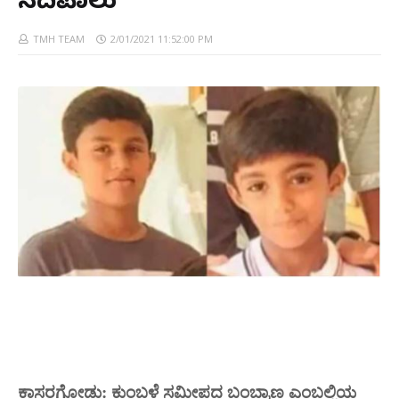
ನದಿಪಾಲು
TMH TEAM
2/01/2021 11:52:00 PM
ಕಾಸರಗೋಡು: ಕುಂಬಳೆ ಸಮೀಪದ ಬಂಬ್ರಾಣ ಎಂಬಲ್ಲಿಯ