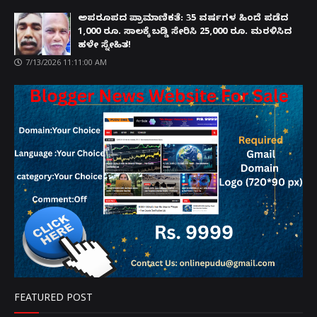
ಅಪರೂಪದ ಪ್ರಾಮಾಣಿಕತೆ: 35 ವರ್ಷಗಳ ಹಿಂದೆ ಪಡೆದ
1,000 ರೂ. ಸಾಲಕ್ಕೆ ಬಡ್ಡಿ ಸೇರಿಸಿ 25,000 ರೂ. ಮರಳಿಸಿದ
ಹಳೇ ಸ್ನೇಹಿತ!
7/13/2026 11:11:00 AM
FEATURED POST