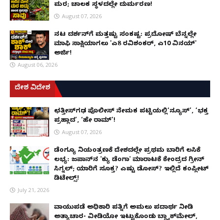
ಮರ; ಚಾಲಕ ಸ್ಥಳದಲ್ಲೇ ದುರ್ಮರಣ!
August 07, 2026
ನಟ ದರ್ಶನ್‌ಗೆ ಮತ್ತಷ್ಟು ಸಂಕಷ್ಟ: ಪ್ರದೋಷ್ ಬೆನ್ನಲ್ಲೇ
ಮಾಫಿ ಸಾಕ್ಷಿಯಾಗಲು 'ಎ8 ರವಿಶಂಕರ್, ಎ10 ವಿನಯ್'
ಅರ್ಜಿ!
August 06, 2026
ದೇಶ ವಿದೇಶ
ಛತ್ತೀಸ್‌ಗಢ ಪೊಲೀಸ್ ನೇಮಕ ಪಟ್ಟಿಯಲ್ಲಿ‘ನ್ಯೂಸ್’, ‘ಭಕ್ತ
ಪ್ರಹ್ಲಾದ’, ‘ಹೇ ರಾಮ್’!
August 07, 2026
ಡೆಂಗ್ಯೂ ನಿಯಂತ್ರಣಕ್ಕೆ ದೇಶದಲ್ಲೇ ಪ್ರಥಮ ಬಾರಿಗೆ ಲಸಿಕೆ
ಲಭ್ಯ: ಜಪಾನ್‌ನ 'ಕ್ಯು ಡೆಂಗಾ' ಮಾರಾಟಕ್ಕೆ ಕೇಂದ್ರದ ಗ್ರೀನ್
ಸಿಗ್ನಲ್; ಯಾರಿಗೆ ಸೂಕ್ತ? ಎಷ್ಟು ಡೋಸ್? ಇಲ್ಲಿದೆ ಕಂಪ್ಲೀಟ್
ಡಿಟೇಲ್ಸ್!
July 21, 2026
ವಾಯುಪಡೆ ಅಧಿಕಾರಿ ಪತ್ನಿಗೆ ಅಮಲು ಪದಾರ್ಥ ನೀಡಿ
ಅತ್ಯಾಚಾರ- ವೀಡಿಯೋ ಇಟ್ಟುಕೊಂಡು ಬ್ಲ್ಯಾಕ್‌ಮೇಲ್,