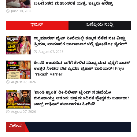
ಬಲವಂತದ ಮತಾಂತರಕ್ಕೆ ಯತ್ನ, ಇಬ್ಬರು ಅರೆಸ್ಟ್
June 18, 2026
ಗ್ಲಾಮರ್
ಜನಪ್ರಿಯ ಸುದ್ದಿ
ಗ್ಲ್ಯಾಮಾರಸ್ ವೈಟ್‌ ಸೀರೆಯಲ್ಲಿ ಕಣ್ಮನ ಸೆಳೆದ ನಟಿ ವಿಷ್ಣು
ಪ್ರಿಯಾ; ಸಾಮಾಜಿಕ ಜಾಲತಾಣಗಳಲ್ಲಿ ಫೋಟೋ ವೈರಲ್!
August 07, 2026
ಕೇಸರಿ ಉಡುಪಿನ ಬಗೆಗೆ ಕೇಳಿದ ಮಾಧ್ಯಮದ ಪ್ರಶ್ನೆಗೆ ಖಡಕ್
ಉತ್ತರ ನೀಡಿದ ನಟಿ ಪ್ರಿಯಾ ಪ್ರಕಾಶ್ ವಾರಿಯರ್! Priya
Prakash Varrier
August 07, 2026
'ಶಾಂತಿ ಕ್ರಾಂತಿ' ರೀ-ರಿಲೀಸ್ ಟ್ರೆಂಡ್ ನಡುವೆಯೇ
ಶುರುವಾಯ್ತು ಆತಂಕ: ಚಿತ್ರಮಂದಿರಕ್ಕೆ ಪ್ರೇಕ್ಷಕರು ಬರ್ತಾರಾ?
ಬಾಕ್ಸ್ ಆಫೀಸ್ ಸವಾಲುಗಳು ಹೀಗಿವೆ!
August 07, 2026
ವಿಶೇಷ