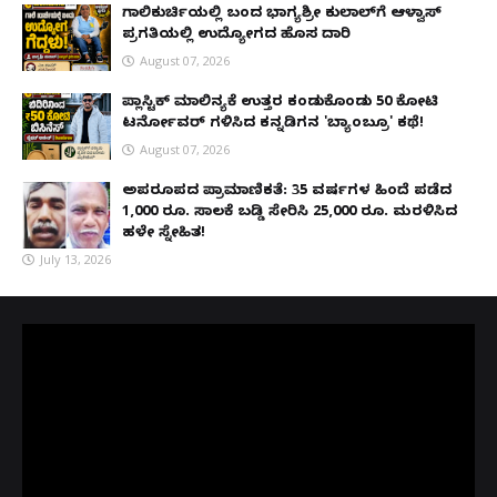
ಗಾಲಿಕುರ್ಚಿಯಲ್ಲಿ ಬಂದ ಭಾಗ್ಯಶ್ರೀ ಕುಲಾಲ್‌ಗೆ ಆಳ್ವಾಸ್
ಪ್ರಗತಿಯಲ್ಲಿ ಉದ್ಯೋಗದ ಹೊಸ ದಾರಿ
August 07, 2026
ಪ್ಲಾಸ್ಟಿಕ್ ಮಾಲಿನ್ಯಕ್ಕೆ ಉತ್ತರ ಕಂಡುಕೊಂಡು ₹50 ಕೋಟಿ
ಟರ್ನೋವರ್ ಗಳಿಸಿದ ಕನ್ನಡಿಗನ 'ಬ್ಯಾಂಬ್ರೂ' ಕಥೆ!
August 07, 2026
ಅಪರೂಪದ ಪ್ರಾಮಾಣಿಕತೆ: 35 ವರ್ಷಗಳ ಹಿಂದೆ ಪಡೆದ
1,000 ರೂ. ಸಾಲಕ್ಕೆ ಬಡ್ಡಿ ಸೇರಿಸಿ 25,000 ರೂ. ಮರಳಿಸಿದ
ಹಳೇ ಸ್ನೇಹಿತ!
July 13, 2026