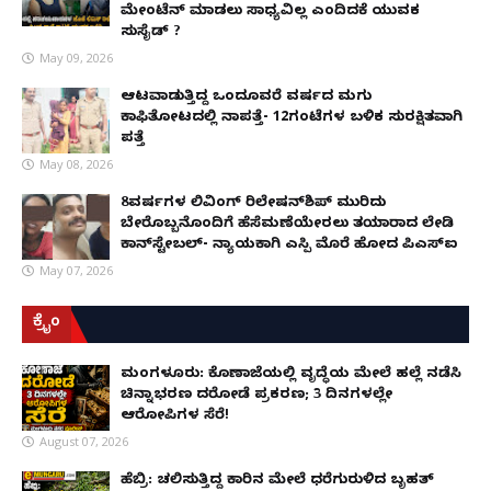
ಮೇಂಟೆನ್ ಮಾಡಲು ಸಾಧ್ಯವಿಲ್ಲ ಎಂದಿದಕ್ಕೆ ಯುವಕ
ಸುಸೈಡ್ ?
May 09, 2026
ಆಟವಾಡುತ್ತಿದ್ದ ಒಂದೂವರೆ ವರ್ಷದ ಮಗು
ಕಾಫಿತೋಟದಲ್ಲಿ ನಾಪತ್ತೆ- 12ಗಂಟೆಗಳ ಬಳಿಕ ಸುರಕ್ಷಿತವಾಗಿ
ಪತ್ತೆ
May 08, 2026
8ವರ್ಷಗಳ ಲಿವಿಂಗ್‌ ರಿಲೇಷನ್‌ಶಿಪ್ ಮುರಿದು
ಬೇರೊಬ್ಬನೊಂದಿಗೆ ಹೆಸೆಮಣೆಯೇರಲು ತಯಾರಾದ ಲೇಡಿ
ಕಾನ್‌ಸ್ಟೇಬಲ್- ನ್ಯಾಯಕ್ಕಾಗಿ ಎಸ್ಪಿ ಮೊರೆ ಹೋದ ಪಿಎಸ್ಐ
May 07, 2026
ಕ್ರೈಂ
ಮಂಗಳೂರು: ಕೊಣಾಜೆಯಲ್ಲಿ ವೃದ್ಧೆಯ ಮೇಲೆ ಹಲ್ಲೆ ನಡೆಸಿ
ಚಿನ್ನಾಭರಣ ದರೋಡೆ ಪ್ರಕರಣ; 3 ದಿನಗಳಲ್ಲೇ
ಆರೋಪಿಗಳ ಸೆರೆ!
August 07, 2026
ಹೆಬ್ರಿ: ಚಲಿಸುತ್ತಿದ್ದ ಕಾರಿನ ಮೇಲೆ ಧರೆಗುರುಳಿದ ಬೃಹತ್