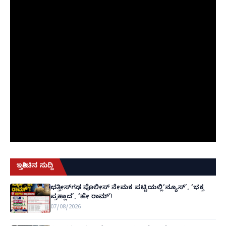
ಇತ್ತೀಚಿನ ಸುದ್ದಿ
ಛತ್ತೀಸ್‌ಗಢ ಪೊಲೀಸ್ ನೇಮಕ ಪಟ್ಟಿಯಲ್ಲಿ‘ನ್ಯೂಸ್’, ‘ಭಕ್ತ
ಪ್ರಹ್ಲಾದ’, ‘ಹೇ ರಾಮ್’!
07/08/2026