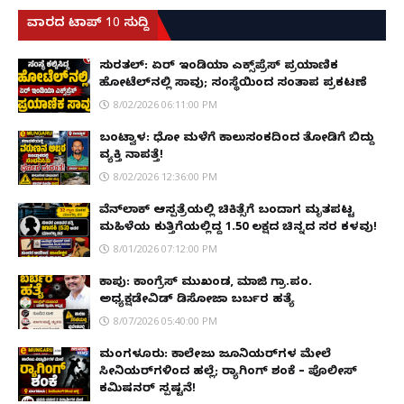
ವಾರದ ಟಾಪ್ 10 ಸುದ್ದಿ
ಸುರತ್ಕಲ್: ಏರ್ ಇಂಡಿಯಾ ಎಕ್ಸ್‌ಪ್ರೆಸ್ ಪ್ರಯಾಣಿಕ
ಹೋಟೆಲ್‌ನಲ್ಲಿ ಸಾವು; ಸಂಸ್ಥೆಯಿಂದ ಸಂತಾಪ ಪ್ರಕಟಣೆ
8/02/2026 06:11:00 PM
ಬಂಟ್ವಾಳ: ಧೋ ಮಳೆಗೆ ಕಾಲುಸಂಕದಿಂದ ತೋಡಿಗೆ ಬಿದ್ದು
ವ್ಯಕ್ತಿ ನಾಪತ್ತೆ!
8/02/2026 12:36:00 PM
ವೆನ್‌ಲಾಕ್ ಆಸ್ಪತ್ರೆಯಲ್ಲಿ ಚಿಕಿತ್ಸೆಗೆ ಬಂದಾಗ ಮೃತಪಟ್ಟ
ಮಹಿಳೆಯ ಕುತ್ತಿಗೆಯಲ್ಲಿದ್ದ ₹1.50 ಲಕ್ಷದ ಚಿನ್ನದ ಸರ ಕಳವು!
8/01/2026 07:12:00 PM
ಕಾಪು: ಕಾಂಗ್ರೆಸ್ ಮುಖಂಡ, ಮಾಜಿ ಗ್ರಾ.ಪಂ.
ಅಧ್ಯಕ್ಷಡೇವಿಡ್ ಡಿಸೋಜಾ ಬರ್ಬರ ಹತ್ಯೆ
8/07/2026 05:40:00 PM
ಮಂಗಳೂರು: ಕಾಲೇಜು ಜೂನಿಯರ್‌ಗಳ ಮೇಲೆ
ಸೀನಿಯರ್‌ಗಳಿಂದ ಹಲ್ಲೆ; ರ‌್ಯಾಗಿಂಗ್ ಶಂಕೆ – ಪೊಲೀಸ್
ಕಮಿಷನರ್ ಸ್ಪಷ್ಟನೆ!