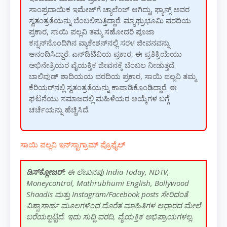
ಸಾಂಪ್ರದಾಯಿಕ ಇಮೇಜ್‌ಗೆ ಚ್ಯಾಲೆಂಜ್ ಆಗಿದ್ದು, ಫ್ಯಾನ್ಸ್ ಅವರ
ಸ್ವತಂತ್ರತೆಯನ್ನು ಬೆಂಬಲಿಸುತ್ತಿದ್ದಾರೆ. ಮ್ಯಾಥ್ರುಭೂಮಿ ವರದಿಯ
ಪ್ರಕಾರ, ಸಾಯಿ ಪಲ್ಲವಿ ತಮ್ಮ ಸಹೋದರಿ ಪೂಜಾ
ಕನ್ನನ್‌ನೊಂದಿಗಿನ ವ್ಯಾಕೇಶನ್‌ನಲ್ಲಿ ಸರಳ ಜೀವನವನ್ನು
ಆನಂದಿಸಿದ್ದಾರೆ. ಎನ್‌ಡಿಟಿವಿಯ ಪ್ರಕಾರ, ಈ ಪ್ರತಿಕ್ರಿಯೆಯು
ಅಭಿನೇತ್ರಿಯರ ವೈಯಕ್ತಿಕ ಜೀವನಕ್ಕೆ ಬೆಂಬಲ ನೀಡುತ್ತದೆ.
ಬಾಲಿವುಡ್ ಶಾದಿಯಯ ವರದಿಯ ಪ್ರಕಾರ, ಸಾಯಿ ಪಲ್ಲವಿ ತಮ್ಮ
ಕೆರಿಯರ್‌ನಲ್ಲಿ ಸ್ವತಂತ್ರತೆಯನ್ನು ಕಾಪಾಡಿಕೊಂಡಿದ್ದಾರೆ. ಈ
ಘಟನೆಯು ಸಮಾಜದಲ್ಲಿ ಮಹಿಳೆಯರ ಆಯ್ಕೆಗಳ ಬಗ್ಗೆ
ಚರ್ಚೆಯನ್ನು ಹೆಚ್ಚಿಸಿದೆ.
ಸಾಯಿ ಪಲ್ಲವಿ ಇನ್‌ಸ್ಟಾಗ್ರಾಮ್ ಪ್ರೊಫೈಲ್
ಡಿಸ್‌ಕ್ಲೋಜರ್:
ಈ ಲೇಖನವು India Today, NDTV,
Moneycontrol, Mathrubhumi English, Bollywood
Shaadis ಮತ್ತು Instagram/Facebook posts ಸೇರಿದಂತೆ
ವಿಶ್ವಾಸಾರ್ಹ ಮೂಲಗಳಿಂದ ದೊರೆತ ಮಾಹಿತಿಗಳ ಆಧಾರದ ಮೇಲೆ
ಬರೆಯಲ್ಪಟ್ಟಿದೆ. ಇದು ಸುದ್ದಿ ವರದಿ, ವೈಯಕ್ತಿಕ ಅಭಿಪ್ರಾಯಗಳಲ್ಲ.