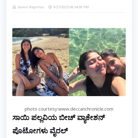
Senior Reporter
9/27/2025 08:34:00 PM
photo courtesy:www.deccanchronicle.com
ಸಾಯಿ ಪಲ್ಲವಿಯ ಬೀಚ್ ವ್ಯಾಕೇಶನ್
ಪೊಟೋಗಳು ವೈರಲ್