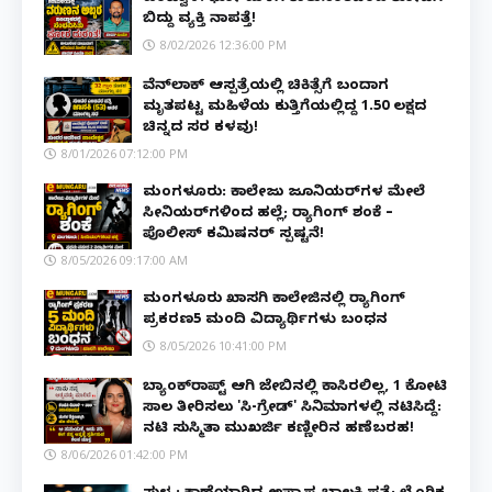
ಬಿದ್ದು ವ್ಯಕ್ತಿ ನಾಪತ್ತೆ!
8/02/2026 12:36:00 PM
ವೆನ್‌ಲಾಕ್ ಆಸ್ಪತ್ರೆಯಲ್ಲಿ ಚಿಕಿತ್ಸೆಗೆ ಬಂದಾಗ
ಮೃತಪಟ್ಟ ಮಹಿಳೆಯ ಕುತ್ತಿಗೆಯಲ್ಲಿದ್ದ ₹1.50 ಲಕ್ಷದ
ಚಿನ್ನದ ಸರ ಕಳವು!
8/01/2026 07:12:00 PM
ಮಂಗಳೂರು: ಕಾಲೇಜು ಜೂನಿಯರ್‌ಗಳ ಮೇಲೆ
ಸೀನಿಯರ್‌ಗಳಿಂದ ಹಲ್ಲೆ; ರ‌್ಯಾಗಿಂಗ್ ಶಂಕೆ –
ಪೊಲೀಸ್ ಕಮಿಷನರ್ ಸ್ಪಷ್ಟನೆ!
8/05/2026 09:17:00 AM
ಮಂಗಳೂರು ಖಾಸಗಿ ಕಾಲೇಜಿನಲ್ಲಿ ರ‌್ಯಾಗಿಂಗ್
ಪ್ರಕರಣ5 ಮಂದಿ ವಿದ್ಯಾರ್ಥಿಗಳು ಬಂಧನ
8/05/2026 10:41:00 PM
ಬ್ಯಾಂಕ್‌ರಾಪ್ಟ್‌ ಆಗಿ ಜೇಬಿನಲ್ಲಿ ಕಾಸಿರಲಿಲ್ಲ, ₹1 ಕೋಟಿ
ಸಾಲ ತೀರಿಸಲು 'ಸಿ-ಗ್ರೇಡ್' ಸಿನಿಮಾಗಳಲ್ಲಿ ನಟಿಸಿದ್ದೆ:
ನಟಿ ಸುಸ್ಮಿತಾ ಮುಖರ್ಜಿ ಕಣ್ಣೀರಿನ ಹಣೆಬರಹ!
8/06/2026 01:42:00 PM