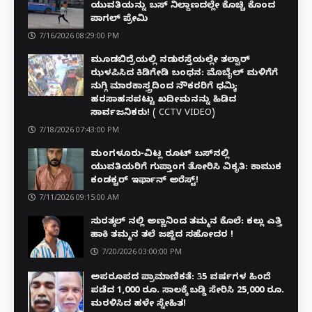
ಯುವತಿಯನ್ನು ಬಸ್ ನಿಲ್ದಾಣದಲ್ಲೇ ಕೊಚ್ಚಿ ಕೊಂದ
ಪಾಗಲ್ ಪ್ರೇಮಿ
7/16/2026 08:29:00 PM
ಮೂಡಬಿದ್ರೆಯಲ್ಲಿ ನಡುರಸ್ತೆಯಲ್ಲೇ ತಲ್ವಾರ್
ಝಳಪಿಸಿದ ಕಿಡಿಗೇಡಿ ಬಂಧನ: ಮೊಬೈಲ್ ಮಳಿಗೆಗೆ
ನುಗ್ಗಿ ಮಾರಕಾಸ್ತ್ರದಿಂದ ನೌಕರರಿಗೆ ಧಮ್ಕಿ;
ಹರಸಾಹಸಪಟ್ಟು ಖದೀಮನನ್ನು ಹಿಡಿದ
ಸಾರ್ವಜನಿಕರು! ( CCTV VIDEO)
7/18/2026 07:43:00 PM
ಮಂಗಳೂರು-ವಿಟ್ಲ ರೂಟ್ ಬಸ್‌ನಲ್ಲಿ
ಯುವತಿಯರಿಗೆ ಗುಪ್ತಾಂಗ ತೋರಿಸಿ ವಿಕೃತಿ: ಕಾಮುಕ
ಕಂಡಕ್ಟರ್ ಇರ್ಫಾನ್ ಅರೆಸ್ಟ್!
7/11/2026 09:15:00 AM
ಸುರತ್ಕಲ್ ನಲ್ಲಿ ಅಣ್ಣನಿಂದ ತಮ್ಮನ ಕೊಲೆ: ಕಲ್ಲು ಎತ್ತಿ
ಹಾಕಿ ತಮ್ಮನ ತಲೆ ಜಜ್ಜಿದ ಸಹೋದರ !
7/20/2026 03:00:00 PM
ಅಪರೂಪದ ಪ್ರಾಮಾಣಿಕತೆ: 35 ವರ್ಷಗಳ ಹಿಂದೆ
ಪಡೆದ 1,000 ರೂ. ಸಾಲಕ್ಕೆ ಬಡ್ಡಿ ಸೇರಿಸಿ 25,000 ರೂ.
ಮರಳಿಸಿದ ಹಳೇ ಸ್ನೇಹಿತ!