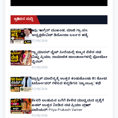
ಇತ್ತೀಚಿನ ಸುದ್ದಿ
ಕಾಪು: ಕಾಂಗ್ರೆಸ್ ಮುಖಂಡ, ಮಾಜಿ ಗ್ರಾ.ಪಂ.
ಅಧ್ಯಕ್ಷಡೇವಿಡ್ ಡಿಸೋಜಾ ಬರ್ಬರ ಹತ್ಯೆ
07/08/2026
ಗ್ಲ್ಯಾಮಾರಸ್ ವೈಟ್‌ ಸೀರೆಯಲ್ಲಿ ಕಣ್ಮನ ಸೆಳೆದ ನಟಿ
ವಿಷ್ಣು ಪ್ರಿಯಾ; ಸಾಮಾಜಿಕ ಜಾಲತಾಣಗಳಲ್ಲಿ ಫೋಟೋ
ವೈರಲ್!
07/08/2026
ಪ್ಲಾಸ್ಟಿಕ್ ಮಾಲಿನ್ಯಕ್ಕೆ ಉತ್ತರ ಕಂಡುಕೊಂಡು ₹50 ಕೋಟಿ
ಟರ್ನೋವರ್ ಗಳಿಸಿದ ಕನ್ನಡಿಗನ 'ಬ್ಯಾಂಬ್ರೂ' ಕಥೆ!
07/08/2026
ಕೇಸರಿ ಉಡುಪಿನ ಬಗೆಗೆ ಕೇಳಿದ ಮಾಧ್ಯಮದ ಪ್ರಶ್ನೆಗೆ
ಖಡಕ್ ಉತ್ತರ ನೀಡಿದ ನಟಿ ಪ್ರಿಯಾ ಪ್ರಕಾಶ್
ವಾರಿಯರ್! Priya Prakash Varrier
07/08/2026