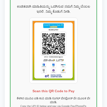
ಉಚಿತವಾಗಿ ಮಾಹಿತಿಯನ್ನು ಒದಗಿಸುವ ನಮಗೆ ನಿಮ್ಮ ಬೆಂಬಲ
ಇರಲಿ. ನಿಮ್ಮ ಕೊಡುಗೆ ನೀಡಿ.
Scan this QR Code to Pay
ಕೆಳಗಿನ ಯುಪಿಐ ಐಡಿ ಕಾಪಿ ಮಾಡಿ ಗೂಗಲ್ ಪೇ/ಫೋನ್ ಪೇ ಮೂಲಕ ಪೇ
ಮಾಡಿ.
Copy the UPI ID below and pay via Google Pay/PhonePe.