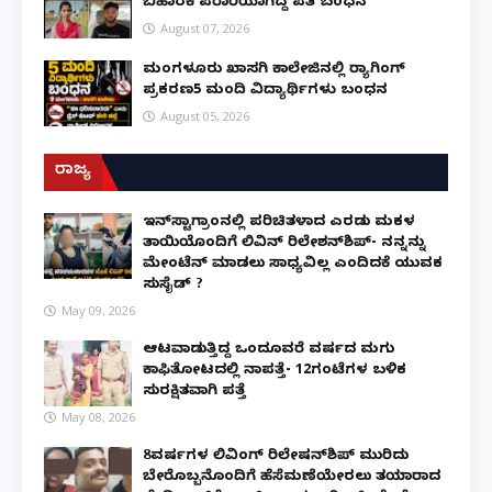
ಬಿಹಾರಕ್ಕೆ ಪರಾರಿಯಾಗಿದ್ದ ಪತಿ ಬಂಧನ
August 07, 2026
ಮಂಗಳೂರು ಖಾಸಗಿ ಕಾಲೇಜಿನಲ್ಲಿ ರ‌್ಯಾಗಿಂಗ್
ಪ್ರಕರಣ5 ಮಂದಿ ವಿದ್ಯಾರ್ಥಿಗಳು ಬಂಧನ
August 05, 2026
ರಾಜ್ಯ
ಇನ್​ಸ್ಟಾಗ್ರಾಂನಲ್ಲಿ ಪರಿಚಿತಳಾದ ಎರಡು ಮಕ್ಕಳ
ತಾಯಿಯೊಂದಿಗೆ ಲಿವಿನ್ ರಿಲೇಶನ್​ಶಿಪ್- ನನ್ನನ್ನು
ಮೇಂಟೆನ್ ಮಾಡಲು ಸಾಧ್ಯವಿಲ್ಲ ಎಂದಿದಕ್ಕೆ ಯುವಕ
ಸುಸೈಡ್ ?
May 09, 2026
ಆಟವಾಡುತ್ತಿದ್ದ ಒಂದೂವರೆ ವರ್ಷದ ಮಗು
ಕಾಫಿತೋಟದಲ್ಲಿ ನಾಪತ್ತೆ- 12ಗಂಟೆಗಳ ಬಳಿಕ
ಸುರಕ್ಷಿತವಾಗಿ ಪತ್ತೆ
May 08, 2026
8ವರ್ಷಗಳ ಲಿವಿಂಗ್‌ ರಿಲೇಷನ್‌ಶಿಪ್ ಮುರಿದು
ಬೇರೊಬ್ಬನೊಂದಿಗೆ ಹೆಸೆಮಣೆಯೇರಲು ತಯಾರಾದ