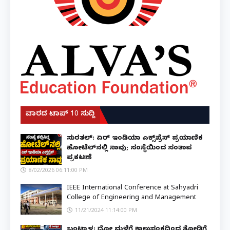
ವಾರದ ಟಾಪ್ 10 ಸುದ್ದಿ
ಸುರತ್ಕಲ್: ಏರ್ ಇಂಡಿಯಾ ಎಕ್ಸ್‌ಪ್ರೆಸ್ ಪ್ರಯಾಣಿಕ
ಹೋಟೆಲ್‌ನಲ್ಲಿ ಸಾವು; ಸಂಸ್ಥೆಯಿಂದ ಸಂತಾಪ
ಪ್ರಕಟಣೆ
8/02/2026 06:11:00 PM
IEEE International Conference at Sahyadri
College of Engineering and Management
11/21/2024 11:14:00 PM
ಬಂಟ್ವಾಳ: ಧೋ ಮಳೆಗೆ ಕಾಲುಸಂಕದಿಂದ ತೋಡಿಗೆ