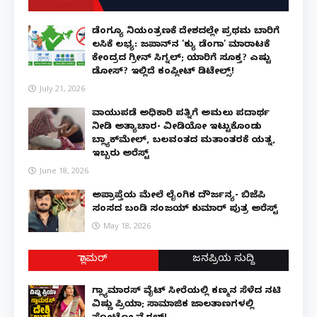
ಡೆಂಗ್ಯೂ ನಿಯಂತ್ರಣಕ್ಕೆ ದೇಶದಲ್ಲೇ ಪ್ರಥಮ ಬಾರಿಗೆ
ಲಸಿಕೆ ಲಭ್ಯ: ಜಪಾನ್‌ನ 'ಕ್ಯು ಡೆಂಗಾ' ಮಾರಾಟಕ್ಕೆ
ಕೇಂದ್ರದ ಗ್ರೀನ್ ಸಿಗ್ನಲ್; ಯಾರಿಗೆ ಸೂಕ್ತ? ಎಷ್ಟು
ಡೋಸ್? ಇಲ್ಲಿದೆ ಕಂಪ್ಲೀಟ್ ಡಿಟೇಲ್ಸ್!
July 21, 2026
ವಾಯುಪಡೆ ಅಧಿಕಾರಿ ಪತ್ನಿಗೆ ಅಮಲು ಪದಾರ್ಥ
ನೀಡಿ ಅತ್ಯಾಚಾರ- ವೀಡಿಯೋ ಇಟ್ಟುಕೊಂಡು
ಬ್ಲ್ಯಾಕ್‌ಮೇಲ್, ಬಲವಂತದ ಮತಾಂತರಕ್ಕೆ ಯತ್ನ,
ಇಬ್ಬರು ಅರೆಸ್ಟ್
June 18, 2026
ಅಪ್ರಾಪ್ತೆಯ ಮೇಲೆ ಲೈಂಗಿಕ ದೌರ್ಜನ್ಯ- ಬಿಜೆಪಿ
ಸಂಸದ ಬಂಡಿ ಸಂಜಯ್ ಕುಮಾರ್ ಪುತ್ರ ಅರೆಸ್ಟ್
May 18, 2026
ಗ್ಲಾಮರ್
ಜನಪ್ರಿಯ ಸುದ್ದಿ
ಗ್ಲ್ಯಾಮಾರಸ್ ವೈಟ್‌ ಸೀರೆಯಲ್ಲಿ ಕಣ್ಮನ ಸೆಳೆದ ನಟಿ
ವಿಷ್ಣು ಪ್ರಿಯಾ; ಸಾಮಾಜಿಕ ಜಾಲತಾಣಗಳಲ್ಲಿ