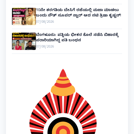
10ನೇ ತರಗತಿಯ ಬೇಸಿಗೆ ರಜೆಯಲ್ಲಿ ಮಜಾ ಮಾಡಲು
ಬಂದು ಸೌತ್ ಸೂಪರ್ ಸ್ಟಾರ್ ಆದ ನಟಿ ತ್ರಿಷಾ ಕೃಷ್ಣನ್!
07/08/2026
ಬೆಂಗಳೂರು: ಪತ್ನಿಯ ಭೀಕರ ಕೊಲೆ ನಡೆಸಿ ಬಿಹಾರಕ್ಕೆ
ಪರಾರಿಯಾಗಿದ್ದ ಪತಿ ಬಂಧನ
07/08/2026