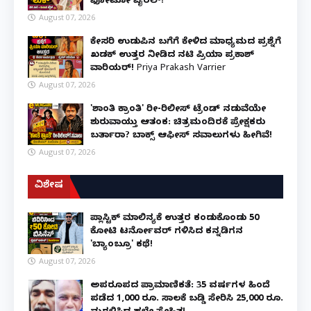
ಫೋಟೋ ವೈರಲ್!
August 07, 2026
ಕೇಸರಿ ಉಡುಪಿನ ಬಗೆಗೆ ಕೇಳಿದ ಮಾಧ್ಯಮದ ಪ್ರಶ್ನೆಗೆ
ಖಡಕ್ ಉತ್ತರ ನೀಡಿದ ನಟಿ ಪ್ರಿಯಾ ಪ್ರಕಾಶ್
ವಾರಿಯರ್! Priya Prakash Varrier
August 07, 2026
'ಶಾಂತಿ ಕ್ರಾಂತಿ' ರೀ-ರಿಲೀಸ್ ಟ್ರೆಂಡ್ ನಡುವೆಯೇ
ಶುರುವಾಯ್ತು ಆತಂಕ: ಚಿತ್ರಮಂದಿರಕ್ಕೆ ಪ್ರೇಕ್ಷಕರು
ಬರ್ತಾರಾ? ಬಾಕ್ಸ್ ಆಫೀಸ್ ಸವಾಲುಗಳು ಹೀಗಿವೆ!
August 07, 2026
ವಿಶೇಷ
ಪ್ಲಾಸ್ಟಿಕ್ ಮಾಲಿನ್ಯಕ್ಕೆ ಉತ್ತರ ಕಂಡುಕೊಂಡು ₹50
ಕೋಟಿ ಟರ್ನೋವರ್ ಗಳಿಸಿದ ಕನ್ನಡಿಗನ
'ಬ್ಯಾಂಬ್ರೂ' ಕಥೆ!
August 07, 2026
ಅಪರೂಪದ ಪ್ರಾಮಾಣಿಕತೆ: 35 ವರ್ಷಗಳ ಹಿಂದೆ
ಪಡೆದ 1,000 ರೂ. ಸಾಲಕ್ಕೆ ಬಡ್ಡಿ ಸೇರಿಸಿ 25,000 ರೂ.