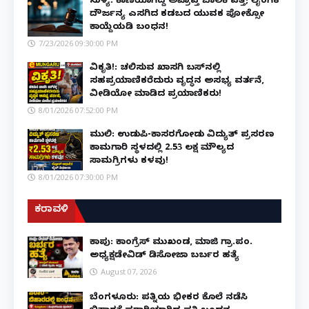
ಸುಳ್ಯ: ಕಾಣೆಯಾಗಿದ್ದ ಅಪ್ರಾಪ್ತ ಬಾಲಕಿ ಪತ್ತೆ; ಲೈಂಗಿಕ
ದೌರ್ಜನ್ಯ ಎಸಗಿದ ಕಡಬದ ಯುವಕ ಪೋಕ್ಸೋ
ಕಾಯ್ದೆಯಡಿ ಬಂಧನ!
7/23/2026 09:30:00 PM
ವಿಕೃತಿ!: ಚಲಿಸುವ ಖಾಸಗಿ ಬಸ್‌ನಲ್ಲಿ
ಸಹಪ್ರಯಾಣಿಕರೆದುರು ವೃದ್ಧನ ಅಸಭ್ಯ ವರ್ತನೆ,
ವೀಡಿಯೋ ಮಾಡಿದ ಪ್ರಯಾಣಿಕರು!
8/01/2026 07:52:00 PM
ಮುಲ್ಕಿ: ಉಡುಪಿ-ಕಾಸರಗೋಡು ವಿದ್ಯುತ್ ಪ್ರಸರಣ
ಕಾಮಗಾರಿ ಸ್ಥಳದಲ್ಲಿ ₹2.53 ಲಕ್ಷ ಮೌಲ್ಯದ
ಸಾಮಗ್ರಿಗಳು ಕಳವು!
8/01/2026 07:30:00 PM
ಕರಾವಳಿ
ಕಾಪು: ಕಾಂಗ್ರೆಸ್ ಮುಖಂಡ, ಮಾಜಿ ಗ್ರಾ.ಪಂ.
ಅಧ್ಯಕ್ಷಡೇವಿಡ್ ಡಿಸೋಜಾ ಬರ್ಬರ ಹತ್ಯೆ
August 07, 2026
ಬೆಂಗಳೂರು: ಪತ್ನಿಯ ಭೀಕರ ಕೊಲೆ ನಡೆಸಿ