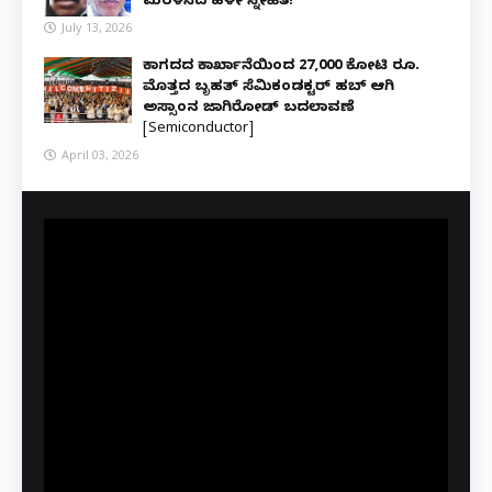
ಮರಳಿಸಿದ ಹಳೇ ಸ್ನೇಹಿತ!
July 13, 2026
ಕಾಗದದ ಕಾರ್ಖಾನೆಯಿಂದ 27,000 ಕೋಟಿ ರೂ.
ಮೊತ್ತದ ಬೃಹತ್ ಸೆಮಿಕಂಡಕ್ಟರ್ ಹಬ್ ಆಗಿ
ಅಸ್ಸಾಂನ ಜಾಗಿರೋಡ್ ಬದಲಾವಣೆ
[Semiconductor]
April 03, 2026