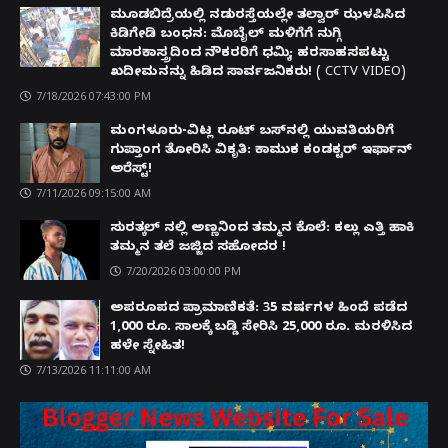
ಮೂಡಬಿದ್ರೆಯಲ್ಲಿ ನಡುರಸ್ತೆಯಲ್ಲೇ ತಲ್ವಾರ್ ಝಳಪಿಸಿದ
ಕಿಡಿಗೇಡಿ ಬಂಧನ: ಮೊಬೈಲ್ ಮಳಿಗೆಗೆ ನುಗ್ಗಿ
ಮಾರಕಾಸ್ತ್ರದಿಂದ ನೌಕರರಿಗೆ ಧಮ್ಕಿ; ಹರಸಾಹಸಪಟ್ಟು
ಖದೀಮನನ್ನು ಹಿಡಿದ ಸಾರ್ವಜನಿಕರು! ( CCTV VIDEO)
7/18/2026 07:43:00 PM
ಮಂಗಳೂರು-ವಿಟ್ಲ ರೂಟ್ ಬಸ್‌ನಲ್ಲಿ ಯುವತಿಯರಿಗೆ
ಗುಪ್ತಾಂಗ ತೋರಿಸಿ ವಿಕೃತಿ: ಕಾಮುಕ ಕಂಡಕ್ಟರ್ ಇರ್ಫಾನ್
ಅರೆಸ್ಟ್!
7/11/2026 09:15:00 AM
ಸುರತ್ಕಲ್ ನಲ್ಲಿ ಅಣ್ಣನಿಂದ ತಮ್ಮನ ಕೊಲೆ: ಕಲ್ಲು ಎತ್ತಿ ಹಾಕಿ
ತಮ್ಮನ ತಲೆ ಜಜ್ಜಿದ ಸಹೋದರ !
7/20/2026 03:00:00 PM
ಅಪರೂಪದ ಪ್ರಾಮಾಣಿಕತೆ: 35 ವರ್ಷಗಳ ಹಿಂದೆ ಪಡೆದ
1,000 ರೂ. ಸಾಲಕ್ಕೆ ಬಡ್ಡಿ ಸೇರಿಸಿ 25,000 ರೂ. ಮರಳಿಸಿದ
ಹಳೇ ಸ್ನೇಹಿತ!
7/13/2026 11:11:00 AM