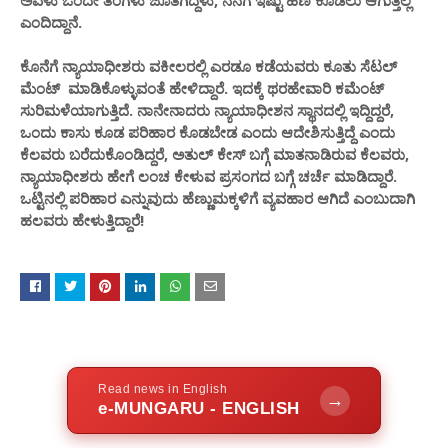
ಅವಳು ಒಂದೇ ತಿಂಗಳು ಜೊತೆಗಿದ್ದಳು, ನನಗೆ ಇಷ್ಟು ಹಣ ಕೊಡಲು ಆಗುತ್ತಿಲ್ಲ
ಎಂದಿದ್ದಾನೆ.
ಕೊನೆಗೆ ನ್ಯಾಯಾಧೀಶರು ವಕೀಲರಲ್ಲಿ ಎರಡೂ ಕಡೆಯವರು ಕೂತು ಸೆಟಲ್​
ಮೆಂಟ್​ ಮಾಡಿಕೊಳ್ಳುವಂತೆ ಹೇಳಿದ್ದಾರೆ. ಇದಕ್ಕೆ ಥರಹೇವಾರಿ ಕಮೆಂಟ್​
ಸುರಿಮಳೆಯಾಗುತ್ತಿದೆ. ನಾನೇನಾದರು ನ್ಯಾಯಾಧೀಶನ ಸ್ಥಾನದಲ್ಲಿ ಇದ್ದಿದ್ದರೆ,
ಒಂದು ಕಾಸು ಕೂಡ ಪರಿಹಾರ ಕೊಡಬೇಡ ಎಂದು ಆದೇಶಿಸುತ್ತಿದ್ದೆ ಎಂದು
ಕೆಲವರು ಬರೆದುಕೊಂಡಿದ್ದರೆ, ಅತುಲ್​ ಕೇಸ್​ ಬಗ್ಗೆ ಮಾತನಾಡಿರುವ ಕೆಲವರು,
ನ್ಯಾಯಾಧೀಶರು ಹೇಗೆ ಲಂಚ ಕೇಳುವ ಪ್ರಸಂಗದ ಬಗ್ಗೆ ಚರ್ಚೆ ಮಾಡಿದ್ದಾರೆ.
ಒಟ್ಟಿನಲ್ಲಿ ಪರಿಹಾರ ಎನ್ನುವುದು ಹೆಣ್ಣುಮಕ್ಕಳಿಗೆ ವ್ಯವಹಾರ ಆಗಿದೆ ಎಂಬುದಾಗಿ
ಹಲವರು ಹೇಳುತ್ತಿದ್ದಾರೆ!
Read news in English
→
e-MUNGARU - ENGLISH