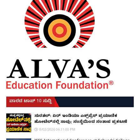
ವಾರದ ಟಾಪ್ 10 ಸುದ್ದಿ
ಸುರತ್ಕಲ್: ಏರ್ ಇಂಡಿಯಾ ಎಕ್ಸ್‌ಪ್ರೆಸ್ ಪ್ರಯಾಣಿಕ
ಹೋಟೆಲ್‌ನಲ್ಲಿ ಸಾವು; ಸಂಸ್ಥೆಯಿಂದ ಸಂತಾಪ ಪ್ರಕಟಣೆ
8/02/2026 06:11:00 PM