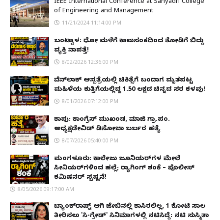
IEEE International Conference at Sahyadri College
of Engineering and Management
11/21/2024 11:14:00 PM
ಬಂಟ್ವಾಳ: ಧೋ ಮಳೆಗೆ ಕಾಲುಸಂಕದಿಂದ ತೋಡಿಗೆ ಬಿದ್ದು
ವ್ಯಕ್ತಿ ನಾಪತ್ತೆ!
8/02/2026 12:36:00 PM
ವೆನ್‌ಲಾಕ್ ಆಸ್ಪತ್ರೆಯಲ್ಲಿ ಚಿಕಿತ್ಸೆಗೆ ಬಂದಾಗ ಮೃತಪಟ್ಟ
ಮಹಿಳೆಯ ಕುತ್ತಿಗೆಯಲ್ಲಿದ್ದ ₹1.50 ಲಕ್ಷದ ಚಿನ್ನದ ಸರ ಕಳವು!
8/01/2026 07:12:00 PM
ಕಾಪು: ಕಾಂಗ್ರೆಸ್ ಮುಖಂಡ, ಮಾಜಿ ಗ್ರಾ.ಪಂ.
ಅಧ್ಯಕ್ಷಡೇವಿಡ್ ಡಿಸೋಜಾ ಬರ್ಬರ ಹತ್ಯೆ
8/07/2026 05:40:00 PM
ಮಂಗಳೂರು: ಕಾಲೇಜು ಜೂನಿಯರ್‌ಗಳ ಮೇಲೆ
ಸೀನಿಯರ್‌ಗಳಿಂದ ಹಲ್ಲೆ; ರ‌್ಯಾಗಿಂಗ್ ಶಂಕೆ – ಪೊಲೀಸ್
ಕಮಿಷನರ್ ಸ್ಪಷ್ಟನೆ!
8/05/2026 09:17:00 AM
ಬ್ಯಾಂಕ್‌ರಾಪ್ಟ್‌ ಆಗಿ ಜೇಬಿನಲ್ಲಿ ಕಾಸಿರಲಿಲ್ಲ, ₹1 ಕೋಟಿ ಸಾಲ
ತೀರಿಸಲು 'ಸಿ-ಗ್ರೇಡ್' ಸಿನಿಮಾಗಳಲ್ಲಿ ನಟಿಸಿದ್ದೆ: ನಟಿ ಸುಸ್ಮಿತಾ