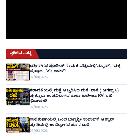
ಇತ್ತೀಚಿನ ಸುದ್ದಿ
ಛತ್ತೀಸ್‌ಗಢ ಪೊಲೀಸ್ ನೇಮಕ ಪಟ್ಟಿಯಲ್ಲಿ‘ನ್ಯೂಸ್’, ‘ಭಕ್ತ
ಪ್ರಹ್ಲಾದ’, ‘ಹೇ ರಾಮ್’!
07/08/2026
ಕರಾವಳಿಯಲ್ಲಿ ಮತ್ತೆ ಅಬ್ಬರಿಸಿದ ಮಳೆ: ನಾಳೆ ( ಆಗಷ್ಟ್ 8)
ಪುತ್ತೂರು ಉಪವಿಭಾಗದ ಶಾಲಾ-ಕಾಲೇಜುಗಳಿಗೆ ರಜೆ
ಘೋಷಣೆ!
07/08/2026
ಗಾಲಿಕುರ್ಚಿಯಲ್ಲಿ ಬಂದ ಭಾಗ್ಯಶ್ರೀ ಕುಲಾಲ್‌ಗೆ ಆಳ್ವಾಸ್
ಪ್ರಗತಿಯಲ್ಲಿ ಉದ್ಯೋಗದ ಹೊಸ ದಾರಿ
07/08/2026