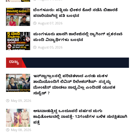
ಬೆಂಗಳೂರು: ಪತ್ನಿಯ ಭೀಕರ ಕೊಲೆ ನಡೆಸಿ ಬಿಹಾರಕ್ಕೆ
ಪರಾರಿಯಾಗಿದ್ದ ಪತಿ ಬಂಧನ
August 07, 2026
ಮಂಗಳೂರು ಖಾಸಗಿ ಕಾಲೇಜಿನಲ್ಲಿ ರ‌್ಯಾಗಿಂಗ್ ಪ್ರಕರಣ5
ಮಂದಿ ವಿದ್ಯಾರ್ಥಿಗಳು ಬಂಧನ
August 05, 2026
ರಾಜ್ಯ
ಇನ್​ಸ್ಟಾಗ್ರಾಂನಲ್ಲಿ ಪರಿಚಿತಳಾದ ಎರಡು ಮಕ್ಕಳ
ತಾಯಿಯೊಂದಿಗೆ ಲಿವಿನ್ ರಿಲೇಶನ್​ಶಿಪ್- ನನ್ನನ್ನು
ಮೇಂಟೆನ್ ಮಾಡಲು ಸಾಧ್ಯವಿಲ್ಲ ಎಂದಿದಕ್ಕೆ ಯುವಕ
ಸುಸೈಡ್ ?
May 09, 2026
ಆಟವಾಡುತ್ತಿದ್ದ ಒಂದೂವರೆ ವರ್ಷದ ಮಗು
ಕಾಫಿತೋಟದಲ್ಲಿ ನಾಪತ್ತೆ- 12ಗಂಟೆಗಳ ಬಳಿಕ ಸುರಕ್ಷಿತವಾಗಿ
ಪತ್ತೆ
May 08, 2026