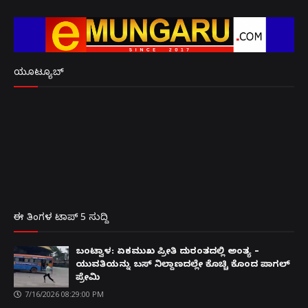
ಯೂಟ್ಯೂಬ್
ಈ ತಿಂಗಳ ಟಾಪ್ 5 ಸುದ್ದಿ
ಬಂಟ್ವಾಳ: ಏಕಮುಖ ಪ್ರೀತಿ ದುರಂತದಲ್ಲಿ ಅಂತ್ಯ –
ಯುವತಿಯನ್ನು ಬಸ್ ನಿಲ್ದಾಣದಲ್ಲೇ ಕೊಚ್ಚಿ ಕೊಂದ ಪಾಗಲ್
ಪ್ರೇಮಿ
7/16/2026 08:29:00 PM