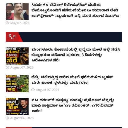
8ವರ್ಷಗಳ ಲಿವಿಂಗ್‌ ರಿಲೇಷನ್‌ಶಿಪ್ ಮುರಿದು
ಬೇರೊಬ್ಬನೊಂದಿಗೆ ಹೆಸೆಮಣೆಯೇರಲು ತಯಾರಾದ ಲೇಡಿ
ಕಾನ್‌ಸ್ಟೇಬಲ್- ನ್ಯಾಯಕ್ಕಾಗಿ ಎಸ್ಪಿ ಮೊರೆ ಹೋದ ಪಿಎಸ್ಐ
May 07, 2026
ಕ್ರೈಂ
ಮಂಗಳೂರು: ಕೊಣಾಜೆಯಲ್ಲಿ ವೃದ್ಧೆಯ ಮೇಲೆ ಹಲ್ಲೆ ನಡೆಸಿ
ಚಿನ್ನಾಭರಣ ದರೋಡೆ ಪ್ರಕರಣ; 3 ದಿನಗಳಲ್ಲೇ
ಆರೋಪಿಗಳ ಸೆರೆ!
August 07, 2026
ಹೆಬ್ರಿ: ಚಲಿಸುತ್ತಿದ್ದ ಕಾರಿನ ಮೇಲೆ ಧರೆಗುರುಳಿದ ಬೃಹತ್
ಮರ; ಚಾಲಕ ಸ್ಥಳದಲ್ಲೇ ದುರ್ಮರಣ!
August 07, 2026
ನಟ ದರ್ಶನ್‌ಗೆ ಮತ್ತಷ್ಟು ಸಂಕಷ್ಟ: ಪ್ರದೋಷ್ ಬೆನ್ನಲ್ಲೇ
ಮಾಫಿ ಸಾಕ್ಷಿಯಾಗಲು 'ಎ8 ರವಿಶಂಕರ್, ಎ10 ವಿನಯ್'
ಅರ್ಜಿ!
August 06, 2026