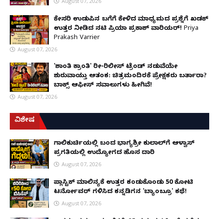
August 07, 2026
ಕೇಸರಿ ಉಡುಪಿನ ಬಗೆಗೆ ಕೇಳಿದ ಮಾಧ್ಯಮದ ಪ್ರಶ್ನೆಗೆ ಖಡಕ್
ಉತ್ತರ ನೀಡಿದ ನಟಿ ಪ್ರಿಯಾ ಪ್ರಕಾಶ್ ವಾರಿಯರ್! Priya
Prakash Varrier
August 07, 2026
'ಶಾಂತಿ ಕ್ರಾಂತಿ' ರೀ-ರಿಲೀಸ್ ಟ್ರೆಂಡ್ ನಡುವೆಯೇ
ಶುರುವಾಯ್ತು ಆತಂಕ: ಚಿತ್ರಮಂದಿರಕ್ಕೆ ಪ್ರೇಕ್ಷಕರು ಬರ್ತಾರಾ?
ಬಾಕ್ಸ್ ಆಫೀಸ್ ಸವಾಲುಗಳು ಹೀಗಿವೆ!
August 07, 2026
ವಿಶೇಷ
ಗಾಲಿಕುರ್ಚಿಯಲ್ಲಿ ಬಂದ ಭಾಗ್ಯಶ್ರೀ ಕುಲಾಲ್‌ಗೆ ಆಳ್ವಾಸ್
ಪ್ರಗತಿಯಲ್ಲಿ ಉದ್ಯೋಗದ ಹೊಸ ದಾರಿ
August 07, 2026
ಪ್ಲಾಸ್ಟಿಕ್ ಮಾಲಿನ್ಯಕ್ಕೆ ಉತ್ತರ ಕಂಡುಕೊಂಡು ₹50 ಕೋಟಿ
ಟರ್ನೋವರ್ ಗಳಿಸಿದ ಕನ್ನಡಿಗನ 'ಬ್ಯಾಂಬ್ರೂ' ಕಥೆ!
August 07, 2026