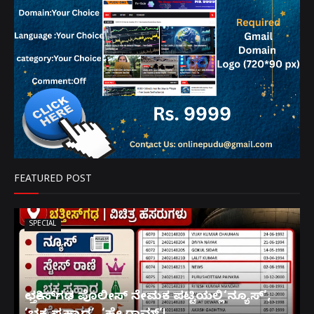
FEATURED POST
SPECIAL
ಛತ್ತೀಸ್‌ಗಢ ಪೊಲೀಸ್ ನೇಮಕ ಪಟ್ಟಿಯಲ್ಲಿ‘ನ್ಯೂಸ್’,