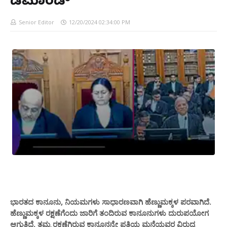
ಡಿಮಾಂಡ್
Senior Editor
12/20/2024 02:34:00 PM
ಭಾರತದ ಕಾನೂನು, ನಿಯಮಗಳು ಸಾಧಾರಣವಾಗಿ ಹೆಣ್ಣುಮಕ್ಕಳ ಪರವಾಗಿದೆ.
ಹೆಣ್ಣುಮಕ್ಕಳ ರಕ್ಷಣೆಗೆಂದು ಜಾರಿಗೆ ತಂದಿರುವ ಕಾನೂನುಗಳು ದುರುಪಯೋಗ
ಆಗುತ್ತಿದೆ. ತಮ್ಮ ರಕ್ಷಣೆಗಿರುವ ಕಾನೂನನ್ನೇ ಪತಿಯ ಮನೆಯವರ ವಿರುದ್ಧ