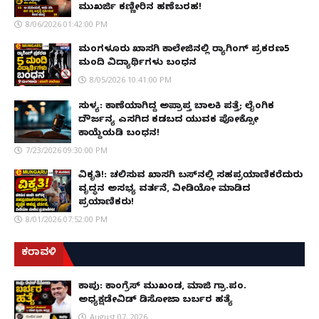
ಮುಖರ್ಜಿ ಕಣ್ಣೀರಿನ ಹಣೆಬರಹ!
8/06/2026 01:42:00 PM
ಮಂಗಳೂರು ಖಾಸಗಿ ಕಾಲೇಜಿನಲ್ಲಿ ರ‌್ಯಾಗಿಂಗ್ ಪ್ರಕರಣ5
ಮಂದಿ ವಿದ್ಯಾರ್ಥಿಗಳು ಬಂಧನ
8/05/2026 10:41:00 PM
ಸುಳ್ಯ: ಕಾಣೆಯಾಗಿದ್ದ ಅಪ್ರಾಪ್ತ ಬಾಲಕಿ ಪತ್ತೆ; ಲೈಂಗಿಕ
ದೌರ್ಜನ್ಯ ಎಸಗಿದ ಕಡಬದ ಯುವಕ ಪೋಕ್ಸೋ
ಕಾಯ್ದೆಯಡಿ ಬಂಧನ!
7/23/2026 09:30:00 PM
ವಿಕೃತಿ!: ಚಲಿಸುವ ಖಾಸಗಿ ಬಸ್‌ನಲ್ಲಿ ಸಹಪ್ರಯಾಣಿಕರೆದುರು
ವೃದ್ಧನ ಅಸಭ್ಯ ವರ್ತನೆ, ವೀಡಿಯೋ ಮಾಡಿದ
ಪ್ರಯಾಣಿಕರು!
8/01/2026 07:52:00 PM
ಕರಾವಳಿ
ಕಾಪು: ಕಾಂಗ್ರೆಸ್ ಮುಖಂಡ, ಮಾಜಿ ಗ್ರಾ.ಪಂ.
ಅಧ್ಯಕ್ಷಡೇವಿಡ್ ಡಿಸೋಜಾ ಬರ್ಬರ ಹತ್ಯೆ
August 07, 2026