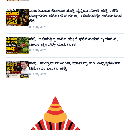
ಮಂಗಳೂರು: ಕೊಣಾಜೆಯಲ್ಲಿ ವೃದ್ಧೆಯ ಮೇಲೆ ಹಲ್ಲೆ ನಡೆಸಿ
ಚಿನ್ನಾಭರಣ ದರೋಡೆ ಪ್ರಕರಣ; 3 ದಿನಗಳಲ್ಲೇ ಆರೋಪಿಗಳ
ಸೆರೆ!
07/08/2026
ಹೆಬ್ರಿ: ಚಲಿಸುತ್ತಿದ್ದ ಕಾರಿನ ಮೇಲೆ ಧರೆಗುರುಳಿದ ಬೃಹತ್ ಮರ;
ಚಾಲಕ ಸ್ಥಳದಲ್ಲೇ ದುರ್ಮರಣ!
07/08/2026
ಕಾಪು: ಕಾಂಗ್ರೆಸ್ ಮುಖಂಡ, ಮಾಜಿ ಗ್ರಾ.ಪಂ. ಅಧ್ಯಕ್ಷಡೇವಿಡ್
ಡಿಸೋಜಾ ಬರ್ಬರ ಹತ್ಯೆ
07/08/2026