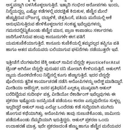
ಅಸ್ತ್ರವನ್ನಾಗಿ ಬಳಸಿಕೊಳ್ಳಲಾಗುತ್ತಿದೆ. ಇತ್ಯಾದಿ ಗಂಭೀರ ಆರೋಪಗಳು ಇಂದು,
ನಿನ್ನೆಯದ್ದಲ್ಲ. ಎಷ್ಟೋ ಕಡೆಗಳಲ್ಲಿ ವರದಕ್ಷಿಣೆ ಕಿರುಕುಳ, ಹೆಣ್ಣಿನ ಮೇಲೆ
ಹೆಚ್ಚುತ್ತಿರುವ ದೌರ್ಜನ್ಯ, ದಬ್ಬಾಳಿಕೆ, ಚಿತ್ರಹಿಂಸೆ, ಪತಿಯ ಮನೆಯಲ್ಲಿ ಆಕೆ
ಅನುಭವಿಸುತ್ತಿರುವ ಹೇಳಿಕೊಳ್ಳಲಾಗದ ಸಂಕಷ್ಟ ಇವೆಲ್ಲವುಗಳನ್ನು
ಗಮನದಲ್ಲಿಟ್ಟುಕೊಂಡು ಹೆಣ್ಣಿನ ಮಾನ, ಪ್ರಾಣ ಕಾಪಾಡಲು ಸರ್ಕಾರಗಳು
ಜಾರಿಗೊಳಿಸಿರುವ ಹಲವು ಕಾನೂನುಗಳೇ ಈಗ ಪತಿಗೆ
ಯಮಕುಣಿಕೆಯಾಗುತ್ತಿದೆ. ಕಾನೂನು ಕುಣಿಕೆಯಲ್ಲಿ ತಮ್ಮದಲ್ಲದ ತಪ್ಪಿಗೂ ಪತಿ
ಹಾಗೂ ಆತನ ಮನೆಯವರು ಬಲಿಯಾಗುವ ಘಟನೆಗಳು ನಡೆಯುತ್ತಲೇ ಇವೆ.
ಇತ್ತೀಚೆಗೆ ಬೆಂಗಳೂರಿನ ಟೆಕ್ಕಿ ಅತುಲ್​ ಸಾವಿನ ಬೆನ್ನಲ್ಲೇ #justiceforAtul
ಟ್ರೆಂಡ್ ಆಗಿರೋ ಬೆನ್ನಲ್ಲೇ ಪುರುಷರ ದನಿ ಜೋರಾಗಿ ಕೇಳಿಬರುತ್ತಿದೆ. ಅತುಲ್​ಗೆ
ನ್ಯಾಯ ದೊರಕಬೇಕೆಂಬ ನಿಟ್ಟಿನಲ್ಲಿ ಕೂಗು ಹೆಚ್ಚಾಗುತ್ತಿದೆ. ಇದರ ಬೆನ್ನಲ್ಲೇ
ಪೊಲೀಸರು ತ್ವರಿತ ಕಾರ್ಯಾಚರಣೆ ನಡೆಸಿ ಆರೋಪಿಗಳನ್ನು ಅರೆಸ್ಟ್​ ಮಾಡಿದ್ದಾರೆ.
ಮೀಡಿಯಾ ಅಟೆನ್ಷನ್​, ಜನರ ಪ್ರತಿಭಟನೆ ಎಲ್ಲಕ್ಕೂ ಮುಖ್ಯವಾಗಿ ಅತುಲ್​
ಬರೆದಿಟ್ಟಿರುವ ಸುದೀರ್ಘ ಪತ್ರ, ವೀಡಿಯೋ ರೆಕಾರ್ಡಿಂಗ್​ ಇವೆಲ್ಲವುಗಳು ಈ
ಪ್ರಕರಣ ಇಷ್ಟೊಂದು ಜನಪ್ರಿಯತೆ ಪಡೆಯಲು ಕಾರಣ ಎನ್ನುವುದೇನೂ ಸುಳ್ಳಲ್ಲ.
ಇಲ್ಲದಿದ್ದರೆ ಅತುಲ್​ ಸಾವು ಎಲ್ಲೋ ಒಂದೆರಡು ಕಡೆ ಸುದ್ದಿಯಾಗಿ ಮುಗಿದು
ಹೋಗುವ ಕಥೆಯಾಗಿತ್ತು. ಆರೋಪಿಗಳು ತಾವು ನುಣುಚಿಕೊಂಡು, ಜಾಮೀನು
ಪಡೆದುಕೊಂಡು ನೆಮ್ಮದಿಯಾಗಿ ಇರುತ್ತಿದ್ದರು. ಅತುಲ್​ ಪ್ರಕರಣ ಒಂದು
ಉದಾಹರಣೆ ಮಾತ್ರ. ಇದೇ ಪ್ರಕರಣದಂತೆ ಹೆಣ್ಣು ಹಾಗೂ ಹೆಣ್ಣಿನ ಮನೆಯವರ