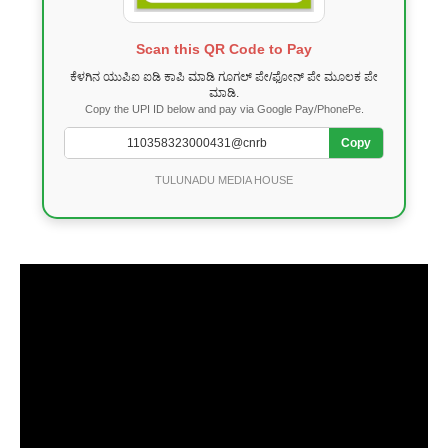
Scan this QR Code to Pay
ಕೆಳಗಿನ ಯುಪಿಐ ಐಡಿ ಕಾಪಿ ಮಾಡಿ ಗೂಗಲ್ ಪೇ/ಫೋನ್ ಪೇ ಮೂಲಕ ಪೇ
ಮಾಡಿ.
Copy the UPI ID below and pay via Google Pay/PhonePe.
Copy
TULUNADU MEDIA HOUSE