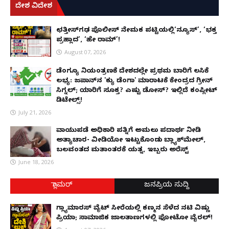
ದೇಶ ವಿದೇಶ
ಛತ್ತೀಸ್‌ಗಢ ಪೊಲೀಸ್ ನೇಮಕ ಪಟ್ಟಿಯಲ್ಲಿ‘ನ್ಯೂಸ್’, ‘ಭಕ್ತ
ಪ್ರಹ್ಲಾದ’, ‘ಹೇ ರಾಮ್’!
August 07, 2026
ಡೆಂಗ್ಯೂ ನಿಯಂತ್ರಣಕ್ಕೆ ದೇಶದಲ್ಲೇ ಪ್ರಥಮ ಬಾರಿಗೆ ಲಸಿಕೆ
ಲಭ್ಯ: ಜಪಾನ್‌ನ 'ಕ್ಯು ಡೆಂಗಾ' ಮಾರಾಟಕ್ಕೆ ಕೇಂದ್ರದ ಗ್ರೀನ್
ಸಿಗ್ನಲ್; ಯಾರಿಗೆ ಸೂಕ್ತ? ಎಷ್ಟು ಡೋಸ್? ಇಲ್ಲಿದೆ ಕಂಪ್ಲೀಟ್
ಡಿಟೇಲ್ಸ್!
July 21, 2026
ವಾಯುಪಡೆ ಅಧಿಕಾರಿ ಪತ್ನಿಗೆ ಅಮಲು ಪದಾರ್ಥ ನೀಡಿ
ಅತ್ಯಾಚಾರ- ವೀಡಿಯೋ ಇಟ್ಟುಕೊಂಡು ಬ್ಲ್ಯಾಕ್‌ಮೇಲ್,
ಬಲವಂತದ ಮತಾಂತರಕ್ಕೆ ಯತ್ನ, ಇಬ್ಬರು ಅರೆಸ್ಟ್
June 18, 2026
ಗ್ಲಾಮರ್
ಜನಪ್ರಿಯ ಸುದ್ದಿ
ಗ್ಲ್ಯಾಮಾರಸ್ ವೈಟ್‌ ಸೀರೆಯಲ್ಲಿ ಕಣ್ಮನ ಸೆಳೆದ ನಟಿ ವಿಷ್ಣು
ಪ್ರಿಯಾ; ಸಾಮಾಜಿಕ ಜಾಲತಾಣಗಳಲ್ಲಿ ಫೋಟೋ ವೈರಲ್!