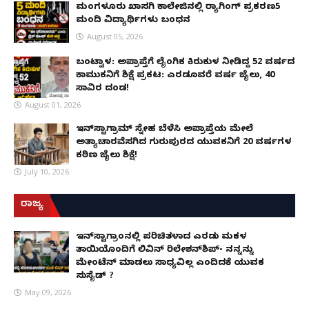
ಮಂಗಳೂರು ಖಾಸಗಿ ಕಾಲೇಜಿನಲ್ಲಿ ರ‌್ಯಾಗಿಂಗ್ ಪ್ರಕರಣ5
ಮಂದಿ ವಿದ್ಯಾರ್ಥಿಗಳು ಬಂಧನ
August 05, 2026
ಬಂಟ್ವಾಳ: ಅಪ್ರಾಪ್ತೆಗೆ ಲೈಂಗಿಕ ಕಿರುಕುಳ ನೀಡಿದ್ದ 52 ವರ್ಷದ
ಕಾಮುಕನಿಗೆ ಶಿಕ್ಷೆ ಪ್ರಕಟ: ಎರಡೂವರೆ ವರ್ಷ ಜೈಲು, ₹40
ಸಾವಿರ ದಂಡ!
August 01, 2026
ಇನ್‌ಸ್ಟಾಗ್ರಾಮ್ ಸ್ನೇಹ ಬೆಳೆಸಿ ಅಪ್ರಾಪ್ತೆಯ ಮೇಲೆ
ಅತ್ಯಾಚಾರವೆಸಗಿದ ಗುರುಪುರದ ಯುವಕನಿಗೆ 20 ವರ್ಷಗಳ
ಕಠಿಣ ಜೈಲು ಶಿಕ್ಷೆ!
July 10, 2026
ರಾಜ್ಯ
ಇನ್​ಸ್ಟಾಗ್ರಾಂನಲ್ಲಿ ಪರಿಚಿತಳಾದ ಎರಡು ಮಕ್ಕಳ
ತಾಯಿಯೊಂದಿಗೆ ಲಿವಿನ್ ರಿಲೇಶನ್​ಶಿಪ್- ನನ್ನನ್ನು
ಮೇಂಟೆನ್ ಮಾಡಲು ಸಾಧ್ಯವಿಲ್ಲ ಎಂದಿದಕ್ಕೆ ಯುವಕ
ಸುಸೈಡ್ ?
May 09, 2026