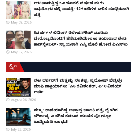
ಆಟವಾಡುತ್ತಿದ್ದ ಒಂದೂವರೆ ವರ್ಷದ ಮಗು
ಕಾಫಿತೋಟದಲ್ಲಿ ನಾಪತ್ತೆ- 12ಗಂಟೆಗಳ ಬಳಿಕ ಸುರಕ್ಷಿತವಾಗಿ
ಪತ್ತೆ
May 08, 2026
8ವರ್ಷಗಳ ಲಿವಿಂಗ್‌ ರಿಲೇಷನ್‌ಶಿಪ್ ಮುರಿದು
ಬೇರೊಬ್ಬನೊಂದಿಗೆ ಹೆಸೆಮಣೆಯೇರಲು ತಯಾರಾದ ಲೇಡಿ
ಕಾನ್‌ಸ್ಟೇಬಲ್- ನ್ಯಾಯಕ್ಕಾಗಿ ಎಸ್ಪಿ ಮೊರೆ ಹೋದ ಪಿಎಸ್ಐ
May 07, 2026
ಕ್ರೈಂ
ನಟ ದರ್ಶನ್‌ಗೆ ಮತ್ತಷ್ಟು ಸಂಕಷ್ಟ: ಪ್ರದೋಷ್ ಬೆನ್ನಲ್ಲೇ
ಮಾಫಿ ಸಾಕ್ಷಿಯಾಗಲು 'ಎ8 ರವಿಶಂಕರ್, ಎ10 ವಿನಯ್'
ಅರ್ಜಿ!
August 06, 2026
ಸುಳ್ಯ: ಕಾಣೆಯಾಗಿದ್ದ ಅಪ್ರಾಪ್ತ ಬಾಲಕಿ ಪತ್ತೆ; ಲೈಂಗಿಕ
ದೌರ್ಜನ್ಯ ಎಸಗಿದ ಕಡಬದ ಯುವಕ ಪೋಕ್ಸೋ
ಕಾಯ್ದೆಯಡಿ ಬಂಧನ!
July 23, 2026