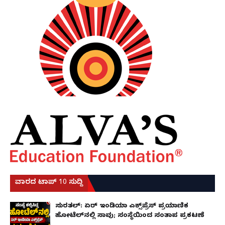
ವಾರದ ಟಾಪ್ 10 ಸುದ್ದಿ
ಸುರತ್ಕಲ್: ಏರ್ ಇಂಡಿಯಾ ಎಕ್ಸ್‌ಪ್ರೆಸ್ ಪ್ರಯಾಣಿಕ
ಹೋಟೆಲ್‌ನಲ್ಲಿ ಸಾವು; ಸಂಸ್ಥೆಯಿಂದ ಸಂತಾಪ ಪ್ರಕಟಣೆ