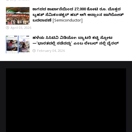
ಕಾಗದದ ಕಾರ್ಖಾನೆಯಿಂದ 27,000 ಕೋಟಿ ರೂ. ಮೊತ್ತದ
ಬೃಹತ್ ಸೆಮಿಕಂಡಕ್ಟರ್ ಹಬ್ ಆಗಿ ಅಸ್ಸಾಂನ ಜಾಗಿರೋಡ್
ಬದಲಾವಣೆ [Semiconductor]
April 03, 2026
ಹಳೆಯ ಸಿಸಿಟಿವಿ ವಿಡಿಯೋ: ಬ್ಯಾಟರಿ ಕಚ್ಚಿ ಸ್ಫೋಟ
—‘ಭಾರತದಲ್ಲಿ ನಡೆದದ್ದು’ ಎಂಬ ಲೇಬಲ್ ನಲ್ಲಿ ವೈರಲ್
February 04, 2026