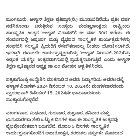
ಮಂಗಳೂರು: ಆಳ್ವಾಸ್ ಶಿಕ್ಷಣ ಪ್ರತಿಷ್ಠಾನ(ರಿ.) ಮೂಡುಬಿದಿರೆಯು ಪ್ರತೀ ವರ್ಷ
ನಡೆಸಿಕೊಂಡು ಬರುತ್ತಿರುವ ಸಂಸ್ಥೆಯ ಮಹತ್ವಾಕಾಂಕ್ಷೆಯ ರಾಷ್ಟ್ರೀಯ
ಸಾಂಸ್ಕೃತಿಕ ಉತ್ಸವ ‘ಆಳ್ವಾಸ್ ವಿರಾಸತ್’ಗೆ ಈ ವರ್ಷ 30ರ ಹರೆಯ. ಈ
ಸಂದರ್ಭದಲ್ಲಿ ಅಪೂರ್ವ ಮತ್ತು ವೈಭವದ ಸಾಂಸ್ಕೃತಿಕ ಕಾರ್ಯಕ್ರಮಗಳನ್ನು
ಸಂಘಟಿಸಿ ಸಂಸ್ಕೃತಿ ಪ್ರಿಯರಿಗೆ ರಸದೌತಣವನ್ನು ನೀಡಲು ಯೋಚಿಸಲಾಗಿದೆ.
ಇದಕ್ಕಾಗಿ ಈಗಾಗಲೇ ಕಾರ್ಯಪ್ರವೃತ್ತರಾಗಿದ್ದು ‘ಆಳ್ವಾಸ್ ವಿರಾಸತ್-2024’ನ್ನು
ಅತ್ಯಂತ ಯಶಸ್ವೀ ಉತ್ಸವವಾಗಿಸುವಲ್ಲಿ ಪ್ರಯತ್ನಿಸಲಾಗುತ್ತಿದೆ ಎಂದು ಆಳ್ವಾಸ್
ಶಿಕ್ಷಣ ಪ್ರತಿಷ್ಠಾನದ ಅಧ್ಯಕ್ಷ ಡಾ ಎಂ ಮೋಹನ ಆಳ್ವ ತಿಳಿಸಿದರು.
ಪತ್ರಿಕಾಗೋಷ್ಠಿ ಉದ್ದೇಶಿಸಿ ಮಾತನಾಡಿದ ಅವರು ವಿದ್ಯಾಗಿರಿಯ ಆವರಣದಲ್ಲಿ
ಆಳ್ವಾಸ್ ವಿರಾಸತ್-2024 ಡಿಸೆಂಬರ್ 10, 2024ನೇ ಮಂಗಳವಾರದಂದು
ಪ್ರಾರಂಭವಾಗಿ ಡಿಸೆಂಬರ್ 15, 2024ನೇ ಭಾನುವಾರದಂದು
ಮುಕ್ತಾಯಗೊಳ್ಳಲಿದೆ.
ಮಂಗಳವಾರ, ಬುಧವಾರ, ಗುರುವಾರ, ಶುಕ್ರವಾರ, ಶನಿವಾರ ಮತ್ತು
ಭಾನುವಾರಗಳು ಸೇರಿ ಒಟ್ಟು 6 ದಿನಗಳ ಕಾಲ ಈ ಸಾಂಸ್ಕೃತಿಕ ಉತ್ಸವವು
ವೈಭವೋಪೇತವಾಗಿ ಜರುಗಲಿದೆ. ಮೊದಲ 5 ದಿನಗಳು ಸಾಂಸ್ಕೃತಿಕ
ಕಾರ್ಯಕ್ರಮಗಳೊಂದಿಗೆ ಆಹಾರೋತ್ಸವ, ಕರಕುಶಲ ವಸ್ತುಗಳೇ ಮೊದಲಾದ