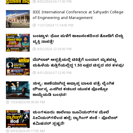
8/02/2026 06:11:00 PM
IEEE International Conference at Sahyadri College
of Engineering and Management
11/21/2024 11:14:00 PM
ಬಂಟ್ವಾಳ: ಧೋ ಮಳೆಗೆ ಕಾಲುಸಂಕದಿಂದ ತೋಡಿಗೆ ಬಿದ್ದು
ವ್ಯಕ್ತಿ ನಾಪತ್ತೆ!
8/02/2026 12:36:00 PM
ವೆನ್‌ಲಾಕ್ ಆಸ್ಪತ್ರೆಯಲ್ಲಿ ಚಿಕಿತ್ಸೆಗೆ ಬಂದಾಗ ಮೃತಪಟ್ಟ
ಮಹಿಳೆಯ ಕುತ್ತಿಗೆಯಲ್ಲಿದ್ದ ₹1.50 ಲಕ್ಷದ ಚಿನ್ನದ ಸರ ಕಳವು!
8/01/2026 07:12:00 PM
ಸುಳ್ಯ: ಕಾಣೆಯಾಗಿದ್ದ ಅಪ್ರಾಪ್ತ ಬಾಲಕಿ ಪತ್ತೆ; ಲೈಂಗಿಕ
ದೌರ್ಜನ್ಯ ಎಸಗಿದ ಕಡಬದ ಯುವಕ ಪೋಕ್ಸೋ
ಕಾಯ್ದೆಯಡಿ ಬಂಧನ!
7/23/2026 09:30:00 PM
ಮಂಗಳೂರು: ಕಾಲೇಜು ಜೂನಿಯರ್‌ಗಳ ಮೇಲೆ
ಸೀನಿಯರ್‌ಗಳಿಂದ ಹಲ್ಲೆ; ರ‌್ಯಾಗಿಂಗ್ ಶಂಕೆ – ಪೊಲೀಸ್
ಕಮಿಷನರ್ ಸ್ಪಷ್ಟನೆ!
8/05/2026 09:17:00 AM