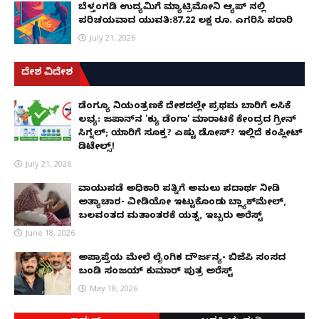
ಬೆಳ್ತಂಗಡಿ ಉದ್ಯಮಿಗೆ ಮ್ಯಾಟ್ರಿಮೋನಿ ಆ್ಯಪ್ ನಲ್ಲಿ
ಪರಿಚಯವಾದ ಯುವತಿ:87.22 ಲಕ್ಷ ರೂ. ಎಗರಿಸಿ ಪರಾರಿ
July 21, 2026
ದೇಶ ವಿದೇಶ
ಡೆಂಗ್ಯೂ ನಿಯಂತ್ರಣಕ್ಕೆ ದೇಶದಲ್ಲೇ ಪ್ರಥಮ ಬಾರಿಗೆ ಲಸಿಕೆ
ಲಭ್ಯ: ಜಪಾನ್‌ನ 'ಕ್ಯು ಡೆಂಗಾ' ಮಾರಾಟಕ್ಕೆ ಕೇಂದ್ರದ ಗ್ರೀನ್
ಸಿಗ್ನಲ್; ಯಾರಿಗೆ ಸೂಕ್ತ? ಎಷ್ಟು ಡೋಸ್? ಇಲ್ಲಿದೆ ಕಂಪ್ಲೀಟ್
ಡಿಟೇಲ್ಸ್!
July 21, 2026
ವಾಯುಪಡೆ ಅಧಿಕಾರಿ ಪತ್ನಿಗೆ ಅಮಲು ಪದಾರ್ಥ ನೀಡಿ
ಅತ್ಯಾಚಾರ- ವೀಡಿಯೋ ಇಟ್ಟುಕೊಂಡು ಬ್ಲ್ಯಾಕ್‌ಮೇಲ್,
ಬಲವಂತದ ಮತಾಂತರಕ್ಕೆ ಯತ್ನ, ಇಬ್ಬರು ಅರೆಸ್ಟ್
June 18, 2026
ಅಪ್ರಾಪ್ತೆಯ ಮೇಲೆ ಲೈಂಗಿಕ ದೌರ್ಜನ್ಯ- ಬಿಜೆಪಿ ಸಂಸದ
ಬಂಡಿ ಸಂಜಯ್ ಕುಮಾರ್ ಪುತ್ರ ಅರೆಸ್ಟ್
May 18, 2026