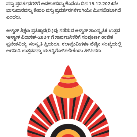
ವಸ್ತು ಪ್ರದರ್ಶನಗಳಿಗೆ ಅವಕಾಶವಿದ್ದು ಕೊನೆಯ ದಿನ 15.12.2024ನೇ
ಭಾನುವಾರವನ್ನು ಕೇವಲ ವಸ್ತು ಪ್ರದರ್ಶನಗಳಿಗಾಗಿಯೇ ಮೀಸಲಿಡಲಾಗಿದೆ
ಎಂದರು.
ಆಳ್ವಾಸ್ ಶಿಕ್ಷಣ ಪ್ರತಿಷ್ಠಾನ(ರಿ.)ವು ನಡೆಸುವ ಆಳ್ವಾಸ್ ಸಾಂಸ್ಕೃತಿಕ ಉತ್ಸವ
‘ಆಳ್ವಾಸ್ ವಿರಾಸತ್-2024’ ಗೆ ಸಾರ್ವಜನಿಕರಿಗೆ ಸಂಪೂರ್ಣ ಉಚಿತ
ಪ್ರವೇಶವಿದ್ದು, ಸಂಸ್ಕೃತಿ ಪ್ರಿಯರೂ, ಕಲಾಪ್ರೇಮಿಗಳೂ ಹೆಚ್ಚಿನ ಸಂಖ್ಯೆಯಲ್ಲಿ
ಆಗಮಿಸಿ ಉತ್ಸವವನ್ನು ಯಶಸ್ವಿಗೊಳಿಸಬೇಕೆಂದು ತಿಳಿಸಿದರು.