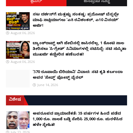
ಗ್ಲಾಮರ್
ಜನಪ್ರಿಯ ಸುದ್ದಿ
ನಟ ದರ್ಶನ್‌ಗೆ ಮತ್ತಷ್ಟು ಸಂಕಷ್ಟ: ಪ್ರದೋಷ್ ಬೆನ್ನಲ್ಲೇ
ಮಾಫಿ ಸಾಕ್ಷಿಯಾಗಲು 'ಎ8 ರವಿಶಂಕರ್, ಎ10 ವಿನಯ್'
ಅರ್ಜಿ!
August 06, 2026
ಬ್ಯಾಂಕ್‌ರಾಪ್ಟ್‌ ಆಗಿ ಜೇಬಿನಲ್ಲಿ ಕಾಸಿರಲಿಲ್ಲ, ₹1 ಕೋಟಿ ಸಾಲ
ತೀರಿಸಲು 'ಸಿ-ಗ್ರೇಡ್' ಸಿನಿಮಾಗಳಲ್ಲಿ ನಟಿಸಿದ್ದೆ: ನಟಿ ಸುಸ್ಮಿತಾ
ಮುಖರ್ಜಿ ಕಣ್ಣೀರಿನ ಹಣೆಬರಹ!
August 06, 2026
'370 ರೂಪಾಯಿ ಬಿರಿಯಾನಿ' ವಿವಾದ: ನಟಿ ಕೃತಿ ಕರ್ಬಂದಾ
ಅವರ 'ಸೇವ್ಜ್' ಪೋಸ್ಟ್ ವೈರಲ್
June 14, 2026
ವಿಶೇಷ
ಅಪರೂಪದ ಪ್ರಾಮಾಣಿಕತೆ: 35 ವರ್ಷಗಳ ಹಿಂದೆ ಪಡೆದ
1,000 ರೂ. ಸಾಲಕ್ಕೆ ಬಡ್ಡಿ ಸೇರಿಸಿ 25,000 ರೂ. ಮರಳಿಸಿದ
ಹಳೇ ಸ್ನೇಹಿತ!
July 13, 2026