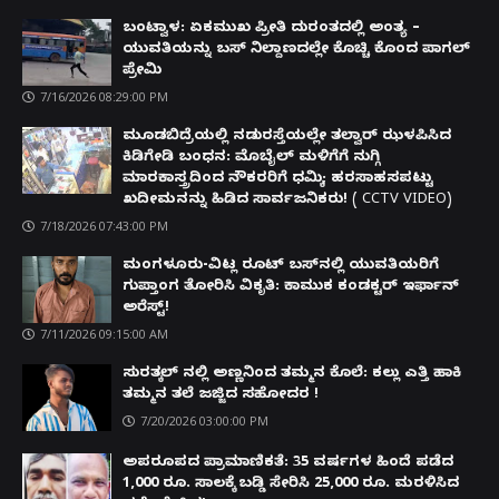
ಬಂಟ್ವಾಳ: ಏಕಮುಖ ಪ್ರೀತಿ ದುರಂತದಲ್ಲಿ ಅಂತ್ಯ –
ಯುವತಿಯನ್ನು ಬಸ್ ನಿಲ್ದಾಣದಲ್ಲೇ ಕೊಚ್ಚಿ ಕೊಂದ ಪಾಗಲ್
ಪ್ರೇಮಿ
7/16/2026 08:29:00 PM
ಮೂಡಬಿದ್ರೆಯಲ್ಲಿ ನಡುರಸ್ತೆಯಲ್ಲೇ ತಲ್ವಾರ್ ಝಳಪಿಸಿದ
ಕಿಡಿಗೇಡಿ ಬಂಧನ: ಮೊಬೈಲ್ ಮಳಿಗೆಗೆ ನುಗ್ಗಿ
ಮಾರಕಾಸ್ತ್ರದಿಂದ ನೌಕರರಿಗೆ ಧಮ್ಕಿ; ಹರಸಾಹಸಪಟ್ಟು
ಖದೀಮನನ್ನು ಹಿಡಿದ ಸಾರ್ವಜನಿಕರು! ( CCTV VIDEO)
7/18/2026 07:43:00 PM
ಮಂಗಳೂರು-ವಿಟ್ಲ ರೂಟ್ ಬಸ್‌ನಲ್ಲಿ ಯುವತಿಯರಿಗೆ
ಗುಪ್ತಾಂಗ ತೋರಿಸಿ ವಿಕೃತಿ: ಕಾಮುಕ ಕಂಡಕ್ಟರ್ ಇರ್ಫಾನ್
ಅರೆಸ್ಟ್!
7/11/2026 09:15:00 AM
ಸುರತ್ಕಲ್ ನಲ್ಲಿ ಅಣ್ಣನಿಂದ ತಮ್ಮನ ಕೊಲೆ: ಕಲ್ಲು ಎತ್ತಿ ಹಾಕಿ
ತಮ್ಮನ ತಲೆ ಜಜ್ಜಿದ ಸಹೋದರ !
7/20/2026 03:00:00 PM
ಅಪರೂಪದ ಪ್ರಾಮಾಣಿಕತೆ: 35 ವರ್ಷಗಳ ಹಿಂದೆ ಪಡೆದ
1,000 ರೂ. ಸಾಲಕ್ಕೆ ಬಡ್ಡಿ ಸೇರಿಸಿ 25,000 ರೂ. ಮರಳಿಸಿದ