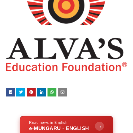
Read news in English
→
e-MUNGARU - ENGLISH