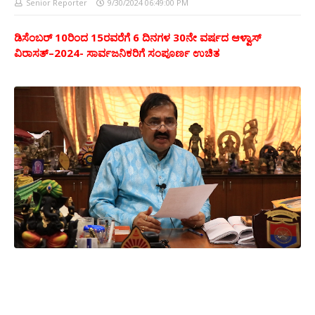
Senior Reporter
9/30/2024 06:49:00 PM
ಡಿಸೆಂಬರ್ 10ರಿಂದ 15ರವರೆಗೆ 6 ದಿನಗಳ 30ನೇ ವರ್ಷದ ಆಳ್ವಾಸ್
ವಿರಾಸತ್–2024- ಸಾರ್ವಜನಿಕರಿಗೆ ಸಂಪೂರ್ಣ ಉಚಿತ