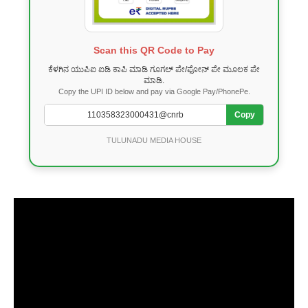
Scan this QR Code to Pay
ಕೆಳಗಿನ ಯುಪಿಐ ಐಡಿ ಕಾಪಿ ಮಾಡಿ ಗೂಗಲ್ ಪೇ/ಫೋನ್ ಪೇ ಮೂಲಕ ಪೇ
ಮಾಡಿ.
Copy the UPI ID below and pay via Google Pay/PhonePe.
Copy
TULUNADU MEDIA HOUSE