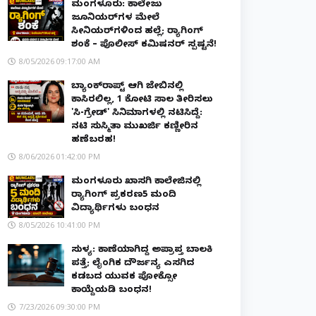
ಮಂಗಳೂರು: ಕಾಲೇಜು
ಜೂನಿಯರ್‌ಗಳ ಮೇಲೆ
ಸೀನಿಯರ್‌ಗಳಿಂದ ಹಲ್ಲೆ; ರ‌್ಯಾಗಿಂಗ್
ಶಂಕೆ – ಪೊಲೀಸ್ ಕಮಿಷನರ್ ಸ್ಪಷ್ಟನೆ!
8/05/2026 09:17:00 AM
ಬ್ಯಾಂಕ್‌ರಾಪ್ಟ್‌ ಆಗಿ ಜೇಬಿನಲ್ಲಿ
ಕಾಸಿರಲಿಲ್ಲ, ₹1 ಕೋಟಿ ಸಾಲ ತೀರಿಸಲು
'ಸಿ-ಗ್ರೇಡ್' ಸಿನಿಮಾಗಳಲ್ಲಿ ನಟಿಸಿದ್ದೆ:
ನಟಿ ಸುಸ್ಮಿತಾ ಮುಖರ್ಜಿ ಕಣ್ಣೀರಿನ
ಹಣೆಬರಹ!
8/06/2026 01:42:00 PM
ಮಂಗಳೂರು ಖಾಸಗಿ ಕಾಲೇಜಿನಲ್ಲಿ
ರ‌್ಯಾಗಿಂಗ್ ಪ್ರಕರಣ5 ಮಂದಿ
ವಿದ್ಯಾರ್ಥಿಗಳು ಬಂಧನ
8/05/2026 10:41:00 PM
ಸುಳ್ಯ: ಕಾಣೆಯಾಗಿದ್ದ ಅಪ್ರಾಪ್ತ ಬಾಲಕಿ
ಪತ್ತೆ; ಲೈಂಗಿಕ ದೌರ್ಜನ್ಯ ಎಸಗಿದ
ಕಡಬದ ಯುವಕ ಪೋಕ್ಸೋ
ಕಾಯ್ದೆಯಡಿ ಬಂಧನ!
7/23/2026 09:30:00 PM