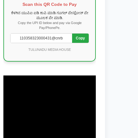
Scan this QR Code to Pay
ಕೆಳಗಿನ ಯುಪಿಐ ಐಡಿ ಕಾಪಿ ಮಾಡಿ ಗೂಗಲ್ ಪೇ/ಫೋನ್ ಪೇ
ಮೂಲಕ ಪೇ ಮಾಡಿ.
Copy the UPI ID below and pay via Google
Pay/PhonePe.
Copy
TULUNADU MEDIA HOUSE