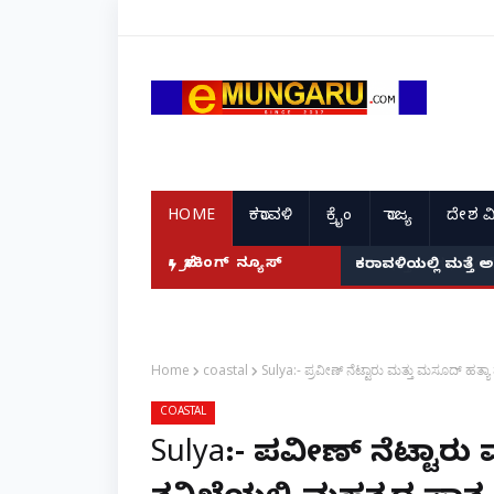
HOME
ಕರಾವಳಿ
ಕ್ರೈಂ
ರಾಜ್ಯ
ದೇಶ ವ
ಬ್ರೇಕಿಂಗ್ ನ್ಯೂಸ್
ಕರಾವಳಿಯಲ್ಲಿ ಮತ್ತೆ 
Home
coastal
Sulya:- ಪ್ರವೀಣ್ ನೆಟ್ಟಾರು ಮತ್ತು ಮಸೂದ್ ಹತ್ಯಾ 
COASTAL
Sulya:- ಪ್ರವೀಣ್ ನೆಟ್ಟಾರ