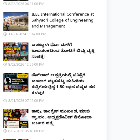
8/02/2026 06:11:00 PM
IEEE International Conference at
Sahyadri College of Engineering
and Management
11/21/2024 11:14:00 PM
ಬಂಟ್ವಾಳ: ಧೋ ಮಳೆಗೆ
ಕಾಲುಸಂಕದಿಂದ ತೋಡಿಗೆ ಬಿದ್ದು ವ್ಯಕ್ತಿ
ನಾಪತ್ತೆ!
8/02/2026 12:36:00 PM
ವೆನ್‌ಲಾಕ್ ಆಸ್ಪತ್ರೆಯಲ್ಲಿ ಚಿಕಿತ್ಸೆಗೆ
ಬಂದಾಗ ಮೃತಪಟ್ಟ ಮಹಿಳೆಯ
ಕುತ್ತಿಗೆಯಲ್ಲಿದ್ದ ₹1.50 ಲಕ್ಷದ ಚಿನ್ನದ ಸರ
ಕಳವು!
8/01/2026 07:12:00 PM
ಕಾಪು: ಕಾಂಗ್ರೆಸ್ ಮುಖಂಡ, ಮಾಜಿ
ಗ್ರಾ.ಪಂ. ಅಧ್ಯಕ್ಷಡೇವಿಡ್ ಡಿಸೋಜಾ
ಬರ್ಬರ ಹತ್ಯೆ
8/07/2026 05:40:00 PM