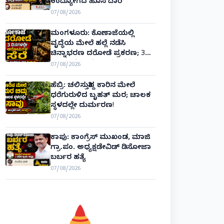
ಉದ್ಯೋಗದ ಹೊಸ ದಾರಿ
07/08/2026
ಮಂಗಳೂರು: ಕೊಣಾಜೆಯಲ್ಲಿ
ವೃದ್ಧೆಯ ಮೇಲೆ ಹಲ್ಲೆ ನಡೆಸಿ
ಚಿನ್ನಾಭರಣ ದರೋಡೆ ಪ್ರಕರಣ; 3
ದಿನಗಳಲ್ಲೇ ಆರೋಪಿಗಳ ಸೆರೆ!
07/08/2026
ಹೆಬ್ರಿ: ಚಲಿಸುತ್ತಿದ್ದ ಕಾರಿನ ಮೇಲೆ
ಧರೆಗುರುಳಿದ ಬೃಹತ್ ಮರ; ಚಾಲಕ
ಸ್ಥಳದಲ್ಲೇ ದುರ್ಮರಣ!
07/08/2026
ಕಾಪು: ಕಾಂಗ್ರೆಸ್ ಮುಖಂಡ, ಮಾಜಿ
ಗ್ರಾ.ಪಂ. ಅಧ್ಯಕ್ಷಡೇವಿಡ್ ಡಿಸೋಜಾ
ಬರ್ಬರ ಹತ್ಯೆ
07/08/2026