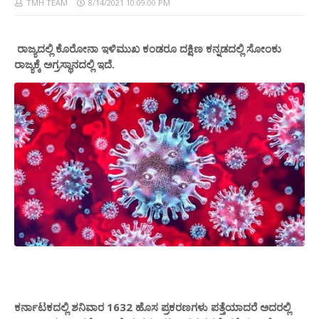
TMH TEAM
8/14/2021 10:09:00 PM
ರಾಜ್ಯದಲ್ಲಿ ಕೊರೋನಾ ಇಳಿಮುಖ ಕಂಡರೂ ದಕ್ಷಿಣ ಕನ್ನಡದಲ್ಲಿ ಸೋಂಕು
ರಾಜ್ಯಕ್ಕೆ ಅಗ್ರಸ್ಥಾನದಲ್ಲಿ ಇದೆ.
ಕರ್ನಾಟಕದಲ್ಲಿ ಶನಿವಾರ 1632 ಹೊಸ ಪ್ರಕರಣಗಳು ಪತ್ತೆಯಾದರೆ ಅದರಲ್ಲಿ