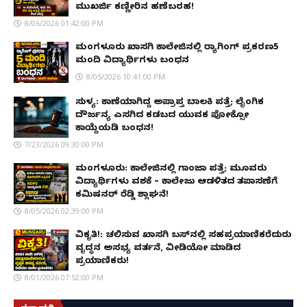
ಮುಖರ್ಜಿ ಕಣ್ಣೀರಿನ ಹಣೆಬರಹ!
8/06/2026 01:42:00 PM
ಮಂಗಳೂರು ಖಾಸಗಿ ಕಾಲೇಜಿನಲ್ಲಿ ರ‌್ಯಾಗಿಂಗ್ ಪ್ರಕರಣ5
ಮಂದಿ ವಿದ್ಯಾರ್ಥಿಗಳು ಬಂಧನ
8/05/2026 10:41:00 PM
ಸುಳ್ಯ: ಕಾಣೆಯಾಗಿದ್ದ ಅಪ್ರಾಪ್ತ ಬಾಲಕಿ ಪತ್ತೆ; ಲೈಂಗಿಕ
ದೌರ್ಜನ್ಯ ಎಸಗಿದ ಕಡಬದ ಯುವಕ ಪೋಕ್ಸೋ
ಕಾಯ್ದೆಯಡಿ ಬಂಧನ!
7/23/2026 09:30:00 PM
ಮಂಗಳೂರು: ಕಾಲೇಜಿನಲ್ಲಿ ಗಾಂಜಾ ಪತ್ತೆ; ಮೂವರು
ವಿದ್ಯಾರ್ಥಿಗಳು ವಶಕ್ಕೆ – ಕಾಲೇಜು ಆಡಳಿತದ ತಪಾಸಣೆಗೆ
ಕಮಿಷನರ್ ರೆಡ್ಡಿ ಶ್ಲಾಘನೆ!
8/05/2026 02:39:00 PM
ವಿಕೃತಿ!: ಚಲಿಸುವ ಖಾಸಗಿ ಬಸ್‌ನಲ್ಲಿ ಸಹಪ್ರಯಾಣಿಕರೆದುರು
ವೃದ್ಧನ ಅಸಭ್ಯ ವರ್ತನೆ, ವೀಡಿಯೋ ಮಾಡಿದ
ಪ್ರಯಾಣಿಕರು!
8/01/2026 07:52:00 PM