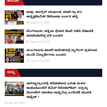
ಕರಾವಳಿ
ಕಾಪು: ಕಾಂಗ್ರೆಸ್ ಮುಖಂಡ, ಮಾಜಿ ಗ್ರಾ.ಪಂ.
ಅಧ್ಯಕ್ಷಡೇವಿಡ್ ಡಿಸೋಜಾ ಬರ್ಬರ ಹತ್ಯೆ
August 07, 2026
ಬೆಂಗಳೂರು: ಪತ್ನಿಯ ಭೀಕರ ಕೊಲೆ ನಡೆಸಿ ಬಿಹಾರಕ್ಕೆ
ಪರಾರಿಯಾಗಿದ್ದ ಪತಿ ಬಂಧನ
August 07, 2026
ಮಂಗಳೂರು ಖಾಸಗಿ ಕಾಲೇಜಿನಲ್ಲಿ ರ‌್ಯಾಗಿಂಗ್ ಪ್ರಕರಣ5
ಮಂದಿ ವಿದ್ಯಾರ್ಥಿಗಳು ಬಂಧನ
August 05, 2026
ರಾಜ್ಯ
ಇನ್​ಸ್ಟಾಗ್ರಾಂನಲ್ಲಿ ಪರಿಚಿತಳಾದ ಎರಡು ಮಕ್ಕಳ
ತಾಯಿಯೊಂದಿಗೆ ಲಿವಿನ್ ರಿಲೇಶನ್​ಶಿಪ್- ನನ್ನನ್ನು
ಮೇಂಟೆನ್ ಮಾಡಲು ಸಾಧ್ಯವಿಲ್ಲ ಎಂದಿದಕ್ಕೆ ಯುವಕ
ಸುಸೈಡ್ ?
May 09, 2026