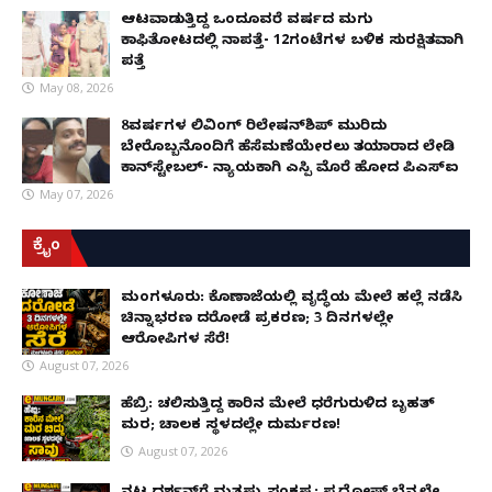
ಆಟವಾಡುತ್ತಿದ್ದ ಒಂದೂವರೆ ವರ್ಷದ ಮಗು
ಕಾಫಿತೋಟದಲ್ಲಿ ನಾಪತ್ತೆ- 12ಗಂಟೆಗಳ ಬಳಿಕ ಸುರಕ್ಷಿತವಾಗಿ
ಪತ್ತೆ
May 08, 2026
8ವರ್ಷಗಳ ಲಿವಿಂಗ್‌ ರಿಲೇಷನ್‌ಶಿಪ್ ಮುರಿದು
ಬೇರೊಬ್ಬನೊಂದಿಗೆ ಹೆಸೆಮಣೆಯೇರಲು ತಯಾರಾದ ಲೇಡಿ
ಕಾನ್‌ಸ್ಟೇಬಲ್- ನ್ಯಾಯಕ್ಕಾಗಿ ಎಸ್ಪಿ ಮೊರೆ ಹೋದ ಪಿಎಸ್ಐ
May 07, 2026
ಕ್ರೈಂ
ಮಂಗಳೂರು: ಕೊಣಾಜೆಯಲ್ಲಿ ವೃದ್ಧೆಯ ಮೇಲೆ ಹಲ್ಲೆ ನಡೆಸಿ
ಚಿನ್ನಾಭರಣ ದರೋಡೆ ಪ್ರಕರಣ; 3 ದಿನಗಳಲ್ಲೇ
ಆರೋಪಿಗಳ ಸೆರೆ!
August 07, 2026
ಹೆಬ್ರಿ: ಚಲಿಸುತ್ತಿದ್ದ ಕಾರಿನ ಮೇಲೆ ಧರೆಗುರುಳಿದ ಬೃಹತ್
ಮರ; ಚಾಲಕ ಸ್ಥಳದಲ್ಲೇ ದುರ್ಮರಣ!
August 07, 2026