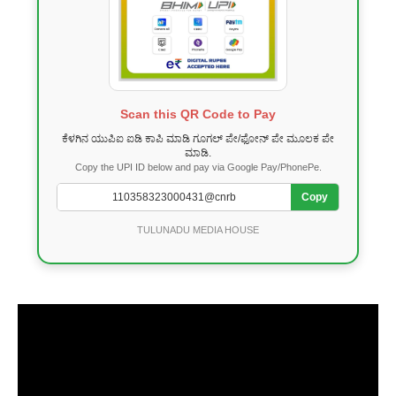
Scan this QR Code to Pay
ಕೆಳಗಿನ ಯುಪಿಐ ಐಡಿ ಕಾಪಿ ಮಾಡಿ ಗೂಗಲ್ ಪೇ/ಫೋನ್ ಪೇ ಮೂಲಕ ಪೇ
ಮಾಡಿ.
Copy the UPI ID below and pay via Google Pay/PhonePe.
Copy
TULUNADU MEDIA HOUSE