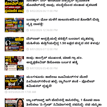
ಸುರತ್ಕಲ್: ಏರ್ ಇಂಡಿಯಾ ಎಕ್ಸ್‌ಪ್ರೆಸ್ ಪ್ರಯಾಣಿಕ
ಹೋಟೆಲ್‌ನಲ್ಲಿ ಸಾವು; ಸಂಸ್ಥೆಯಿಂದ ಸಂತಾಪ ಪ್ರಕಟಣೆ
8/02/2026 06:11:00 PM
ಬಂಟ್ವಾಳ: ಧೋ ಮಳೆಗೆ ಕಾಲುಸಂಕದಿಂದ ತೋಡಿಗೆ ಬಿದ್ದು
ವ್ಯಕ್ತಿ ನಾಪತ್ತೆ!
8/02/2026 12:36:00 PM
ವೆನ್‌ಲಾಕ್ ಆಸ್ಪತ್ರೆಯಲ್ಲಿ ಚಿಕಿತ್ಸೆಗೆ ಬಂದಾಗ ಮೃತಪಟ್ಟ
ಮಹಿಳೆಯ ಕುತ್ತಿಗೆಯಲ್ಲಿದ್ದ ₹1.50 ಲಕ್ಷದ ಚಿನ್ನದ ಸರ ಕಳವು!
8/01/2026 07:12:00 PM
ಕಾಪು: ಕಾಂಗ್ರೆಸ್ ಮುಖಂಡ, ಮಾಜಿ ಗ್ರಾ.ಪಂ.
ಅಧ್ಯಕ್ಷಡೇವಿಡ್ ಡಿಸೋಜಾ ಬರ್ಬರ ಹತ್ಯೆ
8/07/2026 05:40:00 PM
ಮಂಗಳೂರು: ಕಾಲೇಜು ಜೂನಿಯರ್‌ಗಳ ಮೇಲೆ
ಸೀನಿಯರ್‌ಗಳಿಂದ ಹಲ್ಲೆ; ರ‌್ಯಾಗಿಂಗ್ ಶಂಕೆ – ಪೊಲೀಸ್
ಕಮಿಷನರ್ ಸ್ಪಷ್ಟನೆ!
8/05/2026 09:17:00 AM
ಬ್ಯಾಂಕ್‌ರಾಪ್ಟ್‌ ಆಗಿ ಜೇಬಿನಲ್ಲಿ ಕಾಸಿರಲಿಲ್ಲ, ₹1 ಕೋಟಿ ಸಾಲ
ತೀರಿಸಲು 'ಸಿ-ಗ್ರೇಡ್' ಸಿನಿಮಾಗಳಲ್ಲಿ ನಟಿಸಿದ್ದೆ: ನಟಿ ಸುಸ್ಮಿತಾ