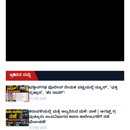
ಇತ್ತೀಚಿನ ಸುದ್ದಿ
ಛತ್ತೀಸ್‌ಗಢ ಪೊಲೀಸ್ ನೇಮಕ ಪಟ್ಟಿಯಲ್ಲಿ‘ನ್ಯೂಸ್’, ‘ಭಕ್ತ
ಪ್ರಹ್ಲಾದ’, ‘ಹೇ ರಾಮ್’!
07/08/2026
ಕರಾವಳಿಯಲ್ಲಿ ಮತ್ತೆ ಅಬ್ಬರಿಸಿದ ಮಳೆ: ನಾಳೆ ( ಆಗಷ್ಟ್ 8)
ಪುತ್ತೂರು ಉಪವಿಭಾಗದ ಶಾಲಾ-ಕಾಲೇಜುಗಳಿಗೆ ರಜೆ
ಘೋಷಣೆ!
07/08/2026