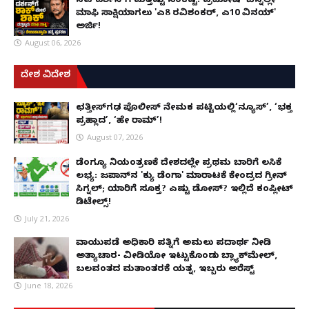
ನಟ ದರ್ಶನ್‌ಗೆ ಮತ್ತಷ್ಟು ಸಂಕಷ್ಟ: ಪ್ರದೋಷ್ ಬೆನ್ನಲ್ಲೇ
ಮಾಫಿ ಸಾಕ್ಷಿಯಾಗಲು 'ಎ8 ರವಿಶಂಕರ್, ಎ10 ವಿನಯ್'
ಅರ್ಜಿ!
August 06, 2026
ದೇಶ ವಿದೇಶ
ಛತ್ತೀಸ್‌ಗಢ ಪೊಲೀಸ್ ನೇಮಕ ಪಟ್ಟಿಯಲ್ಲಿ‘ನ್ಯೂಸ್’, ‘ಭಕ್ತ
ಪ್ರಹ್ಲಾದ’, ‘ಹೇ ರಾಮ್’!
August 07, 2026
ಡೆಂಗ್ಯೂ ನಿಯಂತ್ರಣಕ್ಕೆ ದೇಶದಲ್ಲೇ ಪ್ರಥಮ ಬಾರಿಗೆ ಲಸಿಕೆ
ಲಭ್ಯ: ಜಪಾನ್‌ನ 'ಕ್ಯು ಡೆಂಗಾ' ಮಾರಾಟಕ್ಕೆ ಕೇಂದ್ರದ ಗ್ರೀನ್
ಸಿಗ್ನಲ್; ಯಾರಿಗೆ ಸೂಕ್ತ? ಎಷ್ಟು ಡೋಸ್? ಇಲ್ಲಿದೆ ಕಂಪ್ಲೀಟ್
ಡಿಟೇಲ್ಸ್!
July 21, 2026
ವಾಯುಪಡೆ ಅಧಿಕಾರಿ ಪತ್ನಿಗೆ ಅಮಲು ಪದಾರ್ಥ ನೀಡಿ
ಅತ್ಯಾಚಾರ- ವೀಡಿಯೋ ಇಟ್ಟುಕೊಂಡು ಬ್ಲ್ಯಾಕ್‌ಮೇಲ್,
ಬಲವಂತದ ಮತಾಂತರಕ್ಕೆ ಯತ್ನ, ಇಬ್ಬರು ಅರೆಸ್ಟ್
June 18, 2026