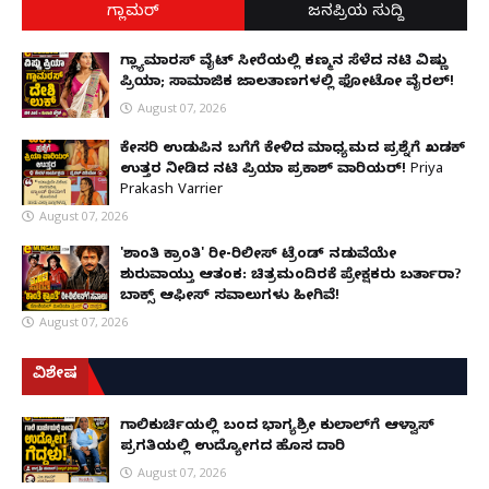
ಗ್ಲಾಮರ್
ಜನಪ್ರಿಯ ಸುದ್ದಿ
ಗ್ಲ್ಯಾಮಾರಸ್ ವೈಟ್‌ ಸೀರೆಯಲ್ಲಿ ಕಣ್ಮನ ಸೆಳೆದ ನಟಿ ವಿಷ್ಣು
ಪ್ರಿಯಾ; ಸಾಮಾಜಿಕ ಜಾಲತಾಣಗಳಲ್ಲಿ ಫೋಟೋ ವೈರಲ್!
August 07, 2026
ಕೇಸರಿ ಉಡುಪಿನ ಬಗೆಗೆ ಕೇಳಿದ ಮಾಧ್ಯಮದ ಪ್ರಶ್ನೆಗೆ ಖಡಕ್
ಉತ್ತರ ನೀಡಿದ ನಟಿ ಪ್ರಿಯಾ ಪ್ರಕಾಶ್ ವಾರಿಯರ್! Priya
Prakash Varrier
August 07, 2026
'ಶಾಂತಿ ಕ್ರಾಂತಿ' ರೀ-ರಿಲೀಸ್ ಟ್ರೆಂಡ್ ನಡುವೆಯೇ
ಶುರುವಾಯ್ತು ಆತಂಕ: ಚಿತ್ರಮಂದಿರಕ್ಕೆ ಪ್ರೇಕ್ಷಕರು ಬರ್ತಾರಾ?
ಬಾಕ್ಸ್ ಆಫೀಸ್ ಸವಾಲುಗಳು ಹೀಗಿವೆ!
August 07, 2026
ವಿಶೇಷ
ಗಾಲಿಕುರ್ಚಿಯಲ್ಲಿ ಬಂದ ಭಾಗ್ಯಶ್ರೀ ಕುಲಾಲ್‌ಗೆ ಆಳ್ವಾಸ್
ಪ್ರಗತಿಯಲ್ಲಿ ಉದ್ಯೋಗದ ಹೊಸ ದಾರಿ
August 07, 2026