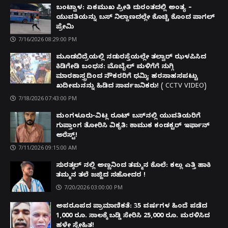
ಬಂಟ್ವಾಳ: ಏಕಮುಖ ಪ್ರೀತಿ ದುರಂತದಲ್ಲಿ ಅಂತ್ಯ –
ಯುವತಿಯನ್ನು ಬಸ್ ನಿಲ್ದಾಣದಲ್ಲೇ ಕೊಚ್ಚಿ ಕೊಂದ ಪಾಗಲ್
ಪ್ರೇಮಿ
7/16/2026 08:29:00 PM
ಮೂಡಬಿದ್ರೆಯಲ್ಲಿ ನಡುರಸ್ತೆಯಲ್ಲೇ ತಲ್ವಾರ್ ಝಳಪಿಸಿದ
ಕಿಡಿಗೇಡಿ ಬಂಧನ: ಮೊಬೈಲ್ ಮಳಿಗೆಗೆ ನುಗ್ಗಿ
ಮಾರಕಾಸ್ತ್ರದಿಂದ ನೌಕರರಿಗೆ ಧಮ್ಕಿ; ಹರಸಾಹಸಪಟ್ಟು
ಖದೀಮನನ್ನು ಹಿಡಿದ ಸಾರ್ವಜನಿಕರು! ( CCTV VIDEO)
7/18/2026 07:43:00 PM
ಮಂಗಳೂರು-ವಿಟ್ಲ ರೂಟ್ ಬಸ್‌ನಲ್ಲಿ ಯುವತಿಯರಿಗೆ
ಗುಪ್ತಾಂಗ ತೋರಿಸಿ ವಿಕೃತಿ: ಕಾಮುಕ ಕಂಡಕ್ಟರ್ ಇರ್ಫಾನ್
ಅರೆಸ್ಟ್!
7/11/2026 09:15:00 AM
ಸುರತ್ಕಲ್ ನಲ್ಲಿ ಅಣ್ಣನಿಂದ ತಮ್ಮನ ಕೊಲೆ: ಕಲ್ಲು ಎತ್ತಿ ಹಾಕಿ
ತಮ್ಮನ ತಲೆ ಜಜ್ಜಿದ ಸಹೋದರ !
7/20/2026 03:00:00 PM
ಅಪರೂಪದ ಪ್ರಾಮಾಣಿಕತೆ: 35 ವರ್ಷಗಳ ಹಿಂದೆ ಪಡೆದ
1,000 ರೂ. ಸಾಲಕ್ಕೆ ಬಡ್ಡಿ ಸೇರಿಸಿ 25,000 ರೂ. ಮರಳಿಸಿದ
ಹಳೇ ಸ್ನೇಹಿತ!