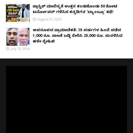
ಪ್ಲಾಸ್ಟಿಕ್ ಮಾಲಿನ್ಯಕ್ಕೆ ಉತ್ತರ ಕಂಡುಕೊಂಡು ₹50 ಕೋಟಿ
ಟರ್ನೋವರ್ ಗಳಿಸಿದ ಕನ್ನಡಿಗನ 'ಬ್ಯಾಂಬ್ರೂ' ಕಥೆ!
August 07, 2026
ಅಪರೂಪದ ಪ್ರಾಮಾಣಿಕತೆ: 35 ವರ್ಷಗಳ ಹಿಂದೆ ಪಡೆದ
1,000 ರೂ. ಸಾಲಕ್ಕೆ ಬಡ್ಡಿ ಸೇರಿಸಿ 25,000 ರೂ. ಮರಳಿಸಿದ
ಹಳೇ ಸ್ನೇಹಿತ!
July 13, 2026