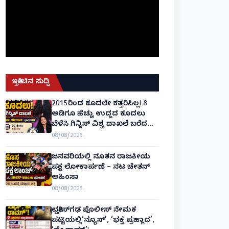
ಇತ್ತೀಚಿನ ಸುದ್ದಿ
2015ರಿಂದ ಕೂದಲೇ ಕತ್ತರಿಸಿಲ್ಲ! 8
ಅಡಿಗೂ ಹೆಚ್ಚು ಉದ್ದದ ಕೂದಲು
ಬೆಳೆಸಿ ಗಿನ್ನಿಸ್ ವಿಶ್ವ ದಾಖಲೆ ಬರೆದ
ಭಾರತದ ರೇಣು ಧರಿಯಾಲ್!
08/08/2026
ಜನವರಿಯಲ್ಲಿ ನೂತನ ರಾಜಕೀಯ
ಪಕ್ಷ ಲೋಕಾರ್ಪಣೆ – ನಟ ಚೇತನ್
ಅಹಿಂಸಾ
08/08/2026
ಛತ್ತೀಸ್‌ಗಢ ಪೊಲೀಸ್ ನೇಮಕ
ಪಟ್ಟಿಯಲ್ಲಿ‘ನ್ಯೂಸ್’, ‘ಭಕ್ತ ಪ್ರಹ್ಲಾದ’,