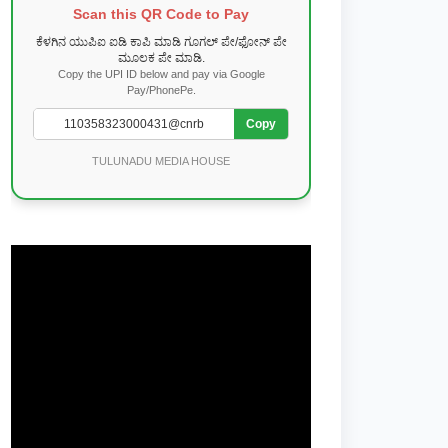
Scan this QR Code to Pay
ಕೆಳಗಿನ ಯುಪಿಐ ಐಡಿ ಕಾಪಿ ಮಾಡಿ ಗೂಗಲ್ ಪೇ/ಫೋನ್ ಪೇ
ಮೂಲಕ ಪೇ ಮಾಡಿ.
Copy the UPI ID below and pay via Google
Pay/PhonePe.
Copy
TULUNADU MEDIA HOUSE