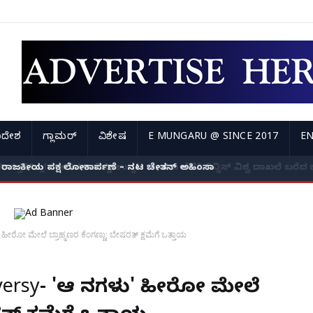
ಿದೇಶ
ಗ್ಲಾಮರ್
ವಿಶೇಷ
E MUNGARU @ SINCE 2017
EN
ರಾಜಕೀಯ ಪಕ್ಷ ಲೋಕಾರ್ಪಣೆ – ನಟ ಚೇತನ್ ಅಹಿಂಸಾ
ಹೀರೋ ಮೇಲೆ ಬ್ರಾಹ್ಮಣರ ಕೆಂಗಣ್ಣು; ಬೇಷರತ್ ಕ್ಷಮೆಗೆ ಒತ್ತಾಯ
oversy- 'ಆ ದಿನಗಳು' ಹೀರೋ ಮೇಲೆ