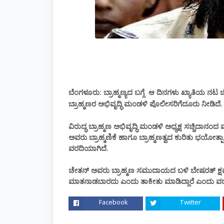
ಬೆಂಗಳೂರು:
ಆ ದಿನಗಳು ಖ್ಯಾತಿಯ ನಟ 
ಬ್ರಾಹ್ಮಣ್ಯದ ಬಗ್ಗೆ
ಬ್ರಾಹ್ಮಣರ ಅಭಿವೃದ್ಧಿ ಮಂಡಳಿ
ದೂರು ನೀಡಿದೆ.
ಪೊಲೀಸರಿಗೆ
ವಿರುದ್ಧ ಬ್ರಾಹ್ಮಣ ಅಭಿವೃದ್ಧಿ ಮಂಡಳಿ ಅಧ್ಯಕ್ಷ ಸಚ್ಚಿದಾನ
ಅವರು ಬ್ರಾಹ್ಮಣಿಕೆ ಹಾಗೂ ಬ್ರಾಹ್ಮಣತ್ವದ ಕುರಿತು ಭಯೋತ್
ವರದಿಯಾಗಿದೆ.
ಚೇತನ್​ ಅವರು ಬ್ರಾಹ್ಮಣ ಸಮುದಾಯದ ಬಳಿ ಬೇಷರತ್ ಕ್ಷಮೆ
ಮಾತನಾಡಬಾರದು ಎಂದು ತಾಕೀತು ಮಾಡಿದ್ದಾರೆ ಎಂದು ವರ
Facebook
Twitter