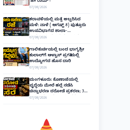
‘ಹೇ ರಾಮ್’!
07/08/2026
ಕರಾವಳಿಯಲ್ಲಿ ಮತ್ತೆ ಅಬ್ಬರಿಸಿದ
ಮಳೆ: ನಾಳೆ ( ಆಗಷ್ಟ್ 8) ಪುತ್ತೂರು
ಉಪವಿಭಾಗದ ಶಾಲಾ-
ಕಾಲೇಜುಗಳಿಗೆ ರಜೆ ಘೋಷಣೆ!
07/08/2026
ಗಾಲಿಕುರ್ಚಿಯಲ್ಲಿ ಬಂದ ಭಾಗ್ಯಶ್ರೀ
ಕುಲಾಲ್‌ಗೆ ಆಳ್ವಾಸ್ ಪ್ರಗತಿಯಲ್ಲಿ
ಉದ್ಯೋಗದ ಹೊಸ ದಾರಿ
07/08/2026
ಮಂಗಳೂರು: ಕೊಣಾಜೆಯಲ್ಲಿ
ವೃದ್ಧೆಯ ಮೇಲೆ ಹಲ್ಲೆ ನಡೆಸಿ
ಚಿನ್ನಾಭರಣ ದರೋಡೆ ಪ್ರಕರಣ; 3
ದಿನಗಳಲ್ಲೇ ಆರೋಪಿಗಳ ಸೆರೆ!
07/08/2026