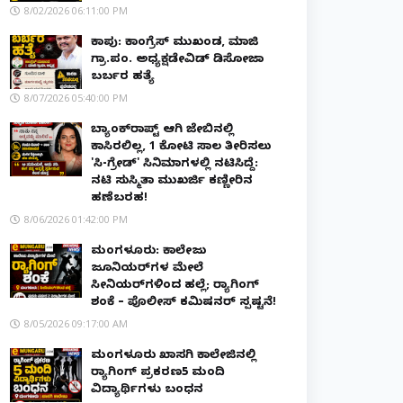
8/02/2026 06:11:00 PM
ಕಾಪು: ಕಾಂಗ್ರೆಸ್ ಮುಖಂಡ, ಮಾಜಿ
ಗ್ರಾ.ಪಂ. ಅಧ್ಯಕ್ಷಡೇವಿಡ್ ಡಿಸೋಜಾ
ಬರ್ಬರ ಹತ್ಯೆ
8/07/2026 05:40:00 PM
ಬ್ಯಾಂಕ್‌ರಾಪ್ಟ್‌ ಆಗಿ ಜೇಬಿನಲ್ಲಿ
ಕಾಸಿರಲಿಲ್ಲ, ₹1 ಕೋಟಿ ಸಾಲ ತೀರಿಸಲು
'ಸಿ-ಗ್ರೇಡ್' ಸಿನಿಮಾಗಳಲ್ಲಿ ನಟಿಸಿದ್ದೆ:
ನಟಿ ಸುಸ್ಮಿತಾ ಮುಖರ್ಜಿ ಕಣ್ಣೀರಿನ
ಹಣೆಬರಹ!
8/06/2026 01:42:00 PM
ಮಂಗಳೂರು: ಕಾಲೇಜು
ಜೂನಿಯರ್‌ಗಳ ಮೇಲೆ
ಸೀನಿಯರ್‌ಗಳಿಂದ ಹಲ್ಲೆ; ರ‌್ಯಾಗಿಂಗ್
ಶಂಕೆ – ಪೊಲೀಸ್ ಕಮಿಷನರ್ ಸ್ಪಷ್ಟನೆ!
8/05/2026 09:17:00 AM
ಮಂಗಳೂರು ಖಾಸಗಿ ಕಾಲೇಜಿನಲ್ಲಿ
ರ‌್ಯಾಗಿಂಗ್ ಪ್ರಕರಣ5 ಮಂದಿ
ವಿದ್ಯಾರ್ಥಿಗಳು ಬಂಧನ