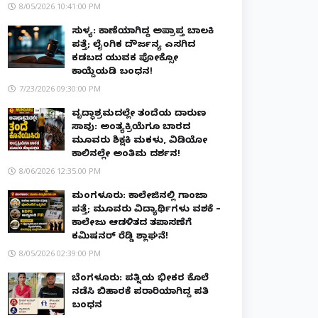
8/05/2026 10:41:00 PM
ಸುಳ್ಯ: ಕಾಣೆಯಾಗಿದ್ದ ಅಪ್ರಾಪ್ತ ಬಾಲಕಿ
ಪತ್ತೆ; ಲೈಂಗಿಕ ದೌರ್ಜನ್ಯ ಎಸಗಿದ
ಕಡಬದ ಯುವಕ ಪೋಕ್ಸೋ
ಕಾಯ್ದೆಯಡಿ ಬಂಧನ!
7/23/2026 09:30:00 PM
ವೃದ್ಧಾಶ್ರಮದಲ್ಲೇ ತಂದೆಯ ದಾರುಣ
ಸಾವು: ಅಂತ್ಯಕ್ರಿಯೆಗೂ ಬಾರದ
ಮೂವರು ಶಿಕ್ಷಕಿ ಮಕಳು, ವಿಡಿಯೋ
ಕಾಲಿನಲ್ಲೇ ಅಂತಿಮ ದರ್ಶನ!
8/06/2026 12:35:00 PM
ಮಂಗಳೂರು: ಕಾಲೇಜಿನಲ್ಲಿ ಗಾಂಜಾ
ಪತ್ತೆ; ಮೂವರು ವಿದ್ಯಾರ್ಥಿಗಳು ವಶಕ್ಕೆ –
ಕಾಲೇಜು ಆಡಳಿತದ ತಪಾಸಣೆಗೆ
ಕಮಿಷನರ್ ರೆಡ್ಡಿ ಶ್ಲಾಘನೆ!
8/05/2026 02:39:00 PM
ಬೆಂಗಳೂರು: ಪತ್ನಿಯ ಭೀಕರ ಕೊಲೆ
ನಡೆಸಿ ಬಿಹಾರಕ್ಕೆ ಪರಾರಿಯಾಗಿದ್ದ ಪತಿ
ಬಂಧನ