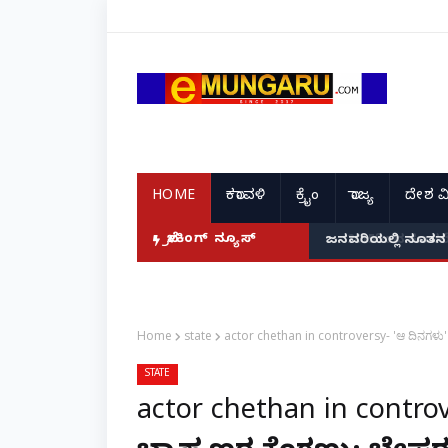
HOME
ಕರಾವಳಿ
ಕ್ರೈಂ
ರಾಜ್ಯ
ದೇಶ ವ
ದ ಭಾರತದ ರೇಣು ಧರಿಯಾಲ್!
ಬ್ರೇಕಿಂಗ್ ನ್ಯೂಸ್
ಜನವರಿಯಲ್ಲಿ ನೂತನ 
Home
state
actor chethan in controversy- 'ಆ ದಿನಗಳು' 
STATE
actor chethan in contr