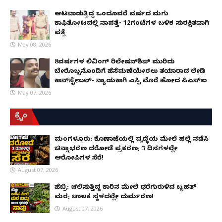
ಆಟವಾಡುತ್ತಿದ್ದ ಒಂದೂವರೆ ವರ್ಷದ ಮಗು
ಕಾಫಿತೋಟದಲ್ಲಿ ನಾಪತ್ತೆ- 12ಗಂಟೆಗಳ ಬಳಿಕ ಸುರಕ್ಷಿತವಾಗಿ
ಪತ್ತೆ
May 08, 2026
8ವರ್ಷಗಳ ಲಿವಿಂಗ್‌ ರಿಲೇಷನ್‌ಶಿಪ್ ಮುರಿದು
ಬೇರೊಬ್ಬನೊಂದಿಗೆ ಹೆಸೆಮಣೆಯೇರಲು ತಯಾರಾದ ಲೇಡಿ
ಕಾನ್‌ಸ್ಟೇಬಲ್- ನ್ಯಾಯಕ್ಕಾಗಿ ಎಸ್ಪಿ ಮೊರೆ ಹೋದ ಪಿಎಸ್ಐ
May 07, 2026
ಕ್ರೈಂ
ಮಂಗಳೂರು: ಕೊಣಾಜೆಯಲ್ಲಿ ವೃದ್ಧೆಯ ಮೇಲೆ ಹಲ್ಲೆ ನಡೆಸಿ
ಚಿನ್ನಾಭರಣ ದರೋಡೆ ಪ್ರಕರಣ; 3 ದಿನಗಳಲ್ಲೇ
ಆರೋಪಿಗಳ ಸೆರೆ!
August 07, 2026
ಹೆಬ್ರಿ: ಚಲಿಸುತ್ತಿದ್ದ ಕಾರಿನ ಮೇಲೆ ಧರೆಗುರುಳಿದ ಬೃಹತ್
ಮರ; ಚಾಲಕ ಸ್ಥಳದಲ್ಲೇ ದುರ್ಮರಣ!
August 07, 2026