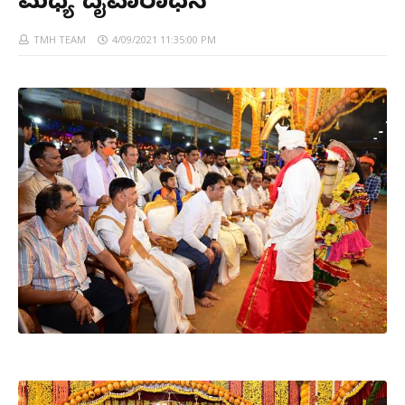
ಮಧ್ಯೆ ದೈವಾರಾಧನೆ
TMH TEAM
4/09/2021 11:35:00 PM