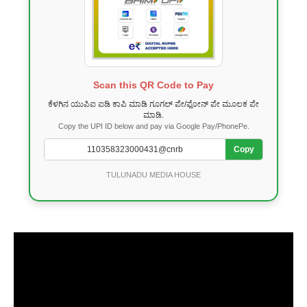
Scan this QR Code to Pay
ಕೆಳಗಿನ ಯುಪಿಐ ಐಡಿ ಕಾಪಿ ಮಾಡಿ ಗೂಗಲ್ ಪೇ/ಫೋನ್ ಪೇ ಮೂಲಕ ಪೇ
ಮಾಡಿ.
Copy the UPI ID below and pay via Google Pay/PhonePe.
Copy
TULUNADU MEDIA HOUSE