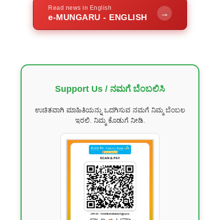
Read news in English
→
e-MUNGARU - ENGLISH
Support Us / ನಮಗೆ ಬೆಂಬಲಿಸಿ
ಉಚಿತವಾಗಿ ಮಾಹಿತಿಯನ್ನು ಒದಗಿಸುವ ನಮಗೆ ನಿಮ್ಮ ಬೆಂಬಲ
ಇರಲಿ. ನಿಮ್ಮ ಕೊಡುಗೆ ನೀಡಿ.