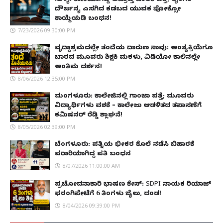
ದೌರ್ಜನ್ಯ ಎಸಗಿದ ಕಡಬದ ಯುವಕ ಪೋಕ್ಸೋ
ಕಾಯ್ದೆಯಡಿ ಬಂಧನ!
7/23/2026 09:30:00 PM
ವೃದ್ಧಾಶ್ರಮದಲ್ಲೇ ತಂದೆಯ ದಾರುಣ ಸಾವು: ಅಂತ್ಯಕ್ರಿಯೆಗೂ
ಬಾರದ ಮೂವರು ಶಿಕ್ಷಕಿ ಮಕಳು, ವಿಡಿಯೋ ಕಾಲಿನಲ್ಲೇ
ಅಂತಿಮ ದರ್ಶನ!
8/06/2026 12:35:00 PM
ಮಂಗಳೂರು: ಕಾಲೇಜಿನಲ್ಲಿ ಗಾಂಜಾ ಪತ್ತೆ; ಮೂವರು
ವಿದ್ಯಾರ್ಥಿಗಳು ವಶಕ್ಕೆ – ಕಾಲೇಜು ಆಡಳಿತದ ತಪಾಸಣೆಗೆ
ಕಮಿಷನರ್ ರೆಡ್ಡಿ ಶ್ಲಾಘನೆ!
8/05/2026 02:39:00 PM
ಬೆಂಗಳೂರು: ಪತ್ನಿಯ ಭೀಕರ ಕೊಲೆ ನಡೆಸಿ ಬಿಹಾರಕ್ಕೆ
ಪರಾರಿಯಾಗಿದ್ದ ಪತಿ ಬಂಧನ
8/07/2026 11:00:00 AM
ಪ್ರಚೋದನಾಕಾರಿ ಭಾಷಣ ಕೇಸ್: SDPI ನಾಯಕ ರಿಯಾಜ್
ಫರಂಗಿಪೇಟೆಗೆ 6 ತಿಂಗಳು ಜೈಲು, ದಂಡ!
8/04/2026 09:39:00 PM