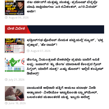
ನಟ ದರ್ಶನ್‌ಗೆ ಮತ್ತಷ್ಟು ಸಂಕಷ್ಟ: ಪ್ರದೋಷ್ ಬೆನ್ನಲ್ಲೇ
ಮಾಫಿ ಸಾಕ್ಷಿಯಾಗಲು 'ಎ8 ರವಿಶಂಕರ್, ಎ10 ವಿನಯ್'
ಅರ್ಜಿ!
August 06, 2026
ದೇಶ ವಿದೇಶ
ಛತ್ತೀಸ್‌ಗಢ ಪೊಲೀಸ್ ನೇಮಕ ಪಟ್ಟಿಯಲ್ಲಿ‘ನ್ಯೂಸ್’, ‘ಭಕ್ತ
ಪ್ರಹ್ಲಾದ’, ‘ಹೇ ರಾಮ್’!
August 07, 2026
ಡೆಂಗ್ಯೂ ನಿಯಂತ್ರಣಕ್ಕೆ ದೇಶದಲ್ಲೇ ಪ್ರಥಮ ಬಾರಿಗೆ ಲಸಿಕೆ
ಲಭ್ಯ: ಜಪಾನ್‌ನ 'ಕ್ಯು ಡೆಂಗಾ' ಮಾರಾಟಕ್ಕೆ ಕೇಂದ್ರದ ಗ್ರೀನ್
ಸಿಗ್ನಲ್; ಯಾರಿಗೆ ಸೂಕ್ತ? ಎಷ್ಟು ಡೋಸ್? ಇಲ್ಲಿದೆ ಕಂಪ್ಲೀಟ್
ಡಿಟೇಲ್ಸ್!
July 21, 2026
ವಾಯುಪಡೆ ಅಧಿಕಾರಿ ಪತ್ನಿಗೆ ಅಮಲು ಪದಾರ್ಥ ನೀಡಿ
ಅತ್ಯಾಚಾರ- ವೀಡಿಯೋ ಇಟ್ಟುಕೊಂಡು ಬ್ಲ್ಯಾಕ್‌ಮೇಲ್,
ಬಲವಂತದ ಮತಾಂತರಕ್ಕೆ ಯತ್ನ, ಇಬ್ಬರು ಅರೆಸ್ಟ್
June 18, 2026