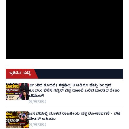
ಇತ್ತೀಚಿನ ಸುದ್ದಿ
2015ರಿಂದ ಕೂದಲೇ ಕತ್ತರಿಸಿಲ್ಲ! 8 ಅಡಿಗೂ ಹೆಚ್ಚು ಉದ್ದದ
ಕೂದಲು ಬೆಳೆಸಿ ಗಿನ್ನಿಸ್ ವಿಶ್ವ ದಾಖಲೆ ಬರೆದ ಭಾರತದ ರೇಣು
ಧರಿಯಾಲ್!
08/08/2026
ಜನವರಿಯಲ್ಲಿ ನೂತನ ರಾಜಕೀಯ ಪಕ್ಷ ಲೋಕಾರ್ಪಣೆ – ನಟ
ಚೇತನ್ ಅಹಿಂಸಾ
08/08/2026