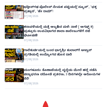
ಛತ್ತೀಸ್‌ಗಢ ಪೊಲೀಸ್ ನೇಮಕ ಪಟ್ಟಿಯಲ್ಲಿ‘ನ್ಯೂಸ್’, ‘ಭಕ್ತ
ಪ್ರಹ್ಲಾದ’, ‘ಹೇ ರಾಮ್’!
07/08/2026
ಕರಾವಳಿಯಲ್ಲಿ ಮತ್ತೆ ಅಬ್ಬರಿಸಿದ ಮಳೆ: ನಾಳೆ ( ಆಗಷ್ಟ್ 8)
ಪುತ್ತೂರು ಉಪವಿಭಾಗದ ಶಾಲಾ-ಕಾಲೇಜುಗಳಿಗೆ ರಜೆ
ಘೋಷಣೆ!
07/08/2026
ಗಾಲಿಕುರ್ಚಿಯಲ್ಲಿ ಬಂದ ಭಾಗ್ಯಶ್ರೀ ಕುಲಾಲ್‌ಗೆ ಆಳ್ವಾಸ್
ಪ್ರಗತಿಯಲ್ಲಿ ಉದ್ಯೋಗದ ಹೊಸ ದಾರಿ
07/08/2026
ಮಂಗಳೂರು: ಕೊಣಾಜೆಯಲ್ಲಿ ವೃದ್ಧೆಯ ಮೇಲೆ ಹಲ್ಲೆ ನಡೆಸಿ
ಚಿನ್ನಾಭರಣ ದರೋಡೆ ಪ್ರಕರಣ; 3 ದಿನಗಳಲ್ಲೇ ಆರೋಪಿಗಳ
ಸೆರೆ!
07/08/2026