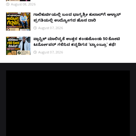
August 08, 2026
ಗಾಲಿಕುರ್ಚಿಯಲ್ಲಿ ಬಂದ ಭಾಗ್ಯಶ್ರೀ ಕುಲಾಲ್‌ಗೆ ಆಳ್ವಾಸ್
ಪ್ರಗತಿಯಲ್ಲಿ ಉದ್ಯೋಗದ ಹೊಸ ದಾರಿ
August 07, 2026
ಪ್ಲಾಸ್ಟಿಕ್ ಮಾಲಿನ್ಯಕ್ಕೆ ಉತ್ತರ ಕಂಡುಕೊಂಡು ₹50 ಕೋಟಿ
ಟರ್ನೋವರ್ ಗಳಿಸಿದ ಕನ್ನಡಿಗನ 'ಬ್ಯಾಂಬ್ರೂ' ಕಥೆ!
August 07, 2026