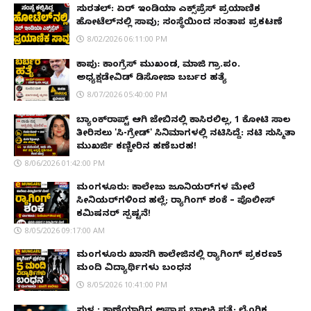
ಸುರತ್ಕಲ್: ಏರ್ ಇಂಡಿಯಾ ಎಕ್ಸ್‌ಪ್ರೆಸ್ ಪ್ರಯಾಣಿಕ
ಹೋಟೆಲ್‌ನಲ್ಲಿ ಸಾವು; ಸಂಸ್ಥೆಯಿಂದ ಸಂತಾಪ ಪ್ರಕಟಣೆ
8/02/2026 06:11:00 PM
ಕಾಪು: ಕಾಂಗ್ರೆಸ್ ಮುಖಂಡ, ಮಾಜಿ ಗ್ರಾ.ಪಂ.
ಅಧ್ಯಕ್ಷಡೇವಿಡ್ ಡಿಸೋಜಾ ಬರ್ಬರ ಹತ್ಯೆ
8/07/2026 05:40:00 PM
ಬ್ಯಾಂಕ್‌ರಾಪ್ಟ್‌ ಆಗಿ ಜೇಬಿನಲ್ಲಿ ಕಾಸಿರಲಿಲ್ಲ, ₹1 ಕೋಟಿ ಸಾಲ
ತೀರಿಸಲು 'ಸಿ-ಗ್ರೇಡ್' ಸಿನಿಮಾಗಳಲ್ಲಿ ನಟಿಸಿದ್ದೆ: ನಟಿ ಸುಸ್ಮಿತಾ
ಮುಖರ್ಜಿ ಕಣ್ಣೀರಿನ ಹಣೆಬರಹ!
8/06/2026 01:42:00 PM
ಮಂಗಳೂರು: ಕಾಲೇಜು ಜೂನಿಯರ್‌ಗಳ ಮೇಲೆ
ಸೀನಿಯರ್‌ಗಳಿಂದ ಹಲ್ಲೆ; ರ‌್ಯಾಗಿಂಗ್ ಶಂಕೆ – ಪೊಲೀಸ್
ಕಮಿಷನರ್ ಸ್ಪಷ್ಟನೆ!
8/05/2026 09:17:00 AM
ಮಂಗಳೂರು ಖಾಸಗಿ ಕಾಲೇಜಿನಲ್ಲಿ ರ‌್ಯಾಗಿಂಗ್ ಪ್ರಕರಣ5
ಮಂದಿ ವಿದ್ಯಾರ್ಥಿಗಳು ಬಂಧನ
8/05/2026 10:41:00 PM
ಸುಳ್ಯ: ಕಾಣೆಯಾಗಿದ್ದ ಅಪ್ರಾಪ್ತ ಬಾಲಕಿ ಪತ್ತೆ; ಲೈಂಗಿಕ