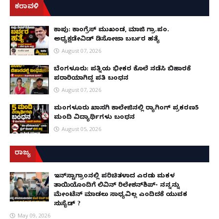
ಕರಾವಳಿ
ಕಾಪು: ಕಾಂಗ್ರೆಸ್ ಮುಖಂಡ, ಮಾಜಿ ಗ್ರಾ.ಪಂ.
ಅಧ್ಯಕ್ಷಡೇವಿಡ್ ಡಿಸೋಜಾ ಬರ್ಬರ ಹತ್ಯೆ
August 07, 2026
ಬೆಂಗಳೂರು: ಪತ್ನಿಯ ಭೀಕರ ಕೊಲೆ ನಡೆಸಿ ಬಿಹಾರಕ್ಕೆ
ಪರಾರಿಯಾಗಿದ್ದ ಪತಿ ಬಂಧನ
August 07, 2026
ಮಂಗಳೂರು ಖಾಸಗಿ ಕಾಲೇಜಿನಲ್ಲಿ ರ‌್ಯಾಗಿಂಗ್ ಪ್ರಕರಣ5
ಮಂದಿ ವಿದ್ಯಾರ್ಥಿಗಳು ಬಂಧನ
August 05, 2026
ರಾಜ್ಯ
ಇನ್​ಸ್ಟಾಗ್ರಾಂನಲ್ಲಿ ಪರಿಚಿತಳಾದ ಎರಡು ಮಕ್ಕಳ
ತಾಯಿಯೊಂದಿಗೆ ಲಿವಿನ್ ರಿಲೇಶನ್​ಶಿಪ್- ನನ್ನನ್ನು
ಮೇಂಟೆನ್ ಮಾಡಲು ಸಾಧ್ಯವಿಲ್ಲ ಎಂದಿದಕ್ಕೆ ಯುವಕ
ಸುಸೈಡ್ ?
May 09, 2026