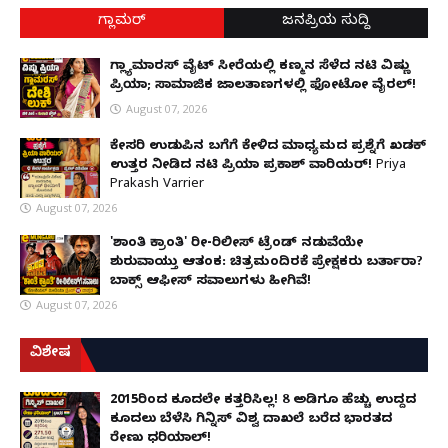
ಗ್ಲಾಮರ್
ಜನಪ್ರಿಯ ಸುದ್ದಿ
ಗ್ಲ್ಯಾಮಾರಸ್ ವೈಟ್‌ ಸೀರೆಯಲ್ಲಿ ಕಣ್ಮನ ಸೆಳೆದ ನಟಿ ವಿಷ್ಣು
ಪ್ರಿಯಾ; ಸಾಮಾಜಿಕ ಜಾಲತಾಣಗಳಲ್ಲಿ ಫೋಟೋ ವೈರಲ್!
August 07, 2026
ಕೇಸರಿ ಉಡುಪಿನ ಬಗೆಗೆ ಕೇಳಿದ ಮಾಧ್ಯಮದ ಪ್ರಶ್ನೆಗೆ ಖಡಕ್
ಉತ್ತರ ನೀಡಿದ ನಟಿ ಪ್ರಿಯಾ ಪ್ರಕಾಶ್ ವಾರಿಯರ್! Priya
Prakash Varrier
August 07, 2026
'ಶಾಂತಿ ಕ್ರಾಂತಿ' ರೀ-ರಿಲೀಸ್ ಟ್ರೆಂಡ್ ನಡುವೆಯೇ
ಶುರುವಾಯ್ತು ಆತಂಕ: ಚಿತ್ರಮಂದಿರಕ್ಕೆ ಪ್ರೇಕ್ಷಕರು ಬರ್ತಾರಾ?
ಬಾಕ್ಸ್ ಆಫೀಸ್ ಸವಾಲುಗಳು ಹೀಗಿವೆ!
August 07, 2026
ವಿಶೇಷ
2015ರಿಂದ ಕೂದಲೇ ಕತ್ತರಿಸಿಲ್ಲ! 8 ಅಡಿಗೂ ಹೆಚ್ಚು ಉದ್ದದ
ಕೂದಲು ಬೆಳೆಸಿ ಗಿನ್ನಿಸ್ ವಿಶ್ವ ದಾಖಲೆ ಬರೆದ ಭಾರತದ
ರೇಣು ಧರಿಯಾಲ್!