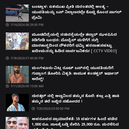
ಬಂಟ್ವಾಳ: ಏಕಮುಖ ಪ್ರೀತಿ ದುರಂತದಲ್ಲಿ ಅಂತ್ಯ –
ಯುವತಿಯನ್ನು ಬಸ್ ನಿಲ್ದಾಣದಲ್ಲೇ ಕೊಚ್ಚಿ ಕೊಂದ ಪಾಗಲ್
ಪ್ರೇಮಿ
7/16/2026 08:29:00 PM
ಮೂಡಬಿದ್ರೆಯಲ್ಲಿ ನಡುರಸ್ತೆಯಲ್ಲೇ ತಲ್ವಾರ್ ಝಳಪಿಸಿದ
ಕಿಡಿಗೇಡಿ ಬಂಧನ: ಮೊಬೈಲ್ ಮಳಿಗೆಗೆ ನುಗ್ಗಿ
ಮಾರಕಾಸ್ತ್ರದಿಂದ ನೌಕರರಿಗೆ ಧಮ್ಕಿ; ಹರಸಾಹಸಪಟ್ಟು
ಖದೀಮನನ್ನು ಹಿಡಿದ ಸಾರ್ವಜನಿಕರು! ( CCTV VIDEO)
7/18/2026 07:43:00 PM
ಮಂಗಳೂರು-ವಿಟ್ಲ ರೂಟ್ ಬಸ್‌ನಲ್ಲಿ ಯುವತಿಯರಿಗೆ
ಗುಪ್ತಾಂಗ ತೋರಿಸಿ ವಿಕೃತಿ: ಕಾಮುಕ ಕಂಡಕ್ಟರ್ ಇರ್ಫಾನ್
ಅರೆಸ್ಟ್!
7/11/2026 09:15:00 AM
ಸುರತ್ಕಲ್ ನಲ್ಲಿ ಅಣ್ಣನಿಂದ ತಮ್ಮನ ಕೊಲೆ: ಕಲ್ಲು ಎತ್ತಿ ಹಾಕಿ
ತಮ್ಮನ ತಲೆ ಜಜ್ಜಿದ ಸಹೋದರ !
7/20/2026 03:00:00 PM
ಅಪರೂಪದ ಪ್ರಾಮಾಣಿಕತೆ: 35 ವರ್ಷಗಳ ಹಿಂದೆ ಪಡೆದ
1,000 ರೂ. ಸಾಲಕ್ಕೆ ಬಡ್ಡಿ ಸೇರಿಸಿ 25,000 ರೂ. ಮರಳಿಸಿದ