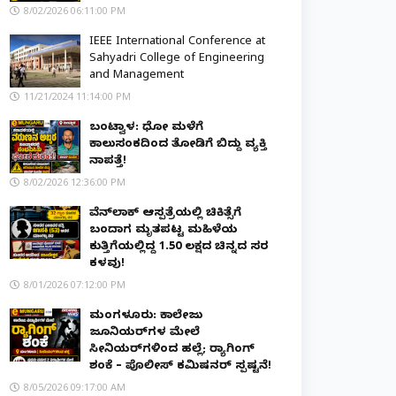
8/02/2026 06:11:00 PM
IEEE International Conference at
Sahyadri College of Engineering
and Management
11/21/2024 11:14:00 PM
ಬಂಟ್ವಾಳ: ಧೋ ಮಳೆಗೆ
ಕಾಲುಸಂಕದಿಂದ ತೋಡಿಗೆ ಬಿದ್ದು ವ್ಯಕ್ತಿ
ನಾಪತ್ತೆ!
8/02/2026 12:36:00 PM
ವೆನ್‌ಲಾಕ್ ಆಸ್ಪತ್ರೆಯಲ್ಲಿ ಚಿಕಿತ್ಸೆಗೆ
ಬಂದಾಗ ಮೃತಪಟ್ಟ ಮಹಿಳೆಯ
ಕುತ್ತಿಗೆಯಲ್ಲಿದ್ದ ₹1.50 ಲಕ್ಷದ ಚಿನ್ನದ ಸರ
ಕಳವು!
8/01/2026 07:12:00 PM
ಮಂಗಳೂರು: ಕಾಲೇಜು
ಜೂನಿಯರ್‌ಗಳ ಮೇಲೆ
ಸೀನಿಯರ್‌ಗಳಿಂದ ಹಲ್ಲೆ; ರ‌್ಯಾಗಿಂಗ್
ಶಂಕೆ – ಪೊಲೀಸ್ ಕಮಿಷನರ್ ಸ್ಪಷ್ಟನೆ!
8/05/2026 09:17:00 AM