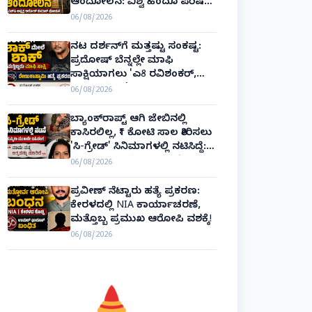
ಆಂದೋಲನ: ವಿಶ್ವ ಹಿಂದೂ ಪರಿಷತ್
ಅಂತರರಾಷ್ಟ್ರೀಯ ಅಧ್ಯಕ್ಷ ಅಲೋಕ್
06/08/2026
ಕುಮಾರ್ ಘೋಷಣೆ!
ನಟ ದರ್ಶನ್‌ಗೆ ಮತ್ತಷ್ಟು ಸಂಕಷ್ಟ:
ಪ್ರದೋಷ್ ಬೆನ್ನಲ್ಲೇ ಮಾಫಿ
ಸಾಕ್ಷಿಯಾಗಲು 'ಎ8 ರವಿಶಂಕರ್,
ಎ10 ವಿನಯ್' ಅರ್ಜಿ!
06/08/2026
ಬ್ಯಾಂಕ್‌ರಾಪ್ಟ್‌ ಆಗಿ ಜೇಬಿನಲ್ಲಿ
ಕಾಸಿರಲಿಲ್ಲ, ₹1 ಕೋಟಿ ಸಾಲ ತೀರಿಸಲು
'ಸಿ-ಗ್ರೇಡ್' ಸಿನಿಮಾಗಳಲ್ಲಿ ನಟಿಸಿದ್ದೆ:
ನಟಿ ಸುಸ್ಮಿತಾ ಮುಖರ್ಜಿ ಕಣ್ಣೀರಿನ
06/08/2026
ಹಣೆಬರಹ!
ಪ್ರವೀಣ್ ನೆಟ್ಟಾರು ಹತ್ಯೆ ಪ್ರಕರಣ:
ಕೇರಳದಲ್ಲಿ NIA ಕಾರ್ಯಾಚರಣೆ,
ಮತ್ತೊಬ್ಬ ಪ್ರಮುಖ ಆರೋಪಿ ವಶಕ್ಕೆ!
06/08/2026