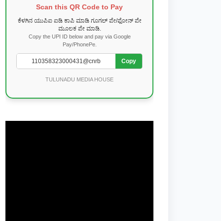
Scan this QR Code to Pay
ಕೆಳಗಿನ ಯುಪಿಐ ಐಡಿ ಕಾಪಿ ಮಾಡಿ ಗೂಗಲ್ ಪೇ/ಫೋನ್ ಪೇ
ಮೂಲಕ ಪೇ ಮಾಡಿ.
Copy the UPI ID below and pay via Google
Pay/PhonePe.
Copy
TULUNADU MEDIA HOUSE