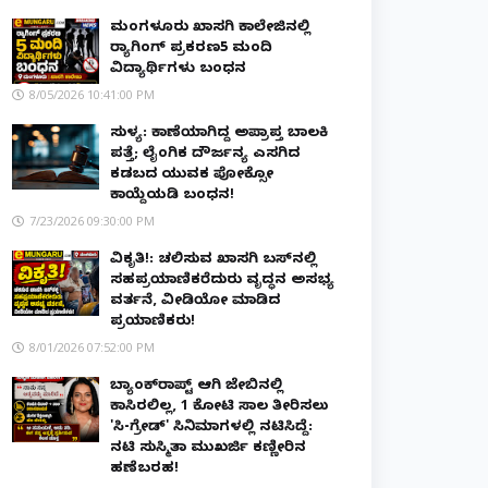
ಮಂಗಳೂರು ಖಾಸಗಿ ಕಾಲೇಜಿನಲ್ಲಿ
ರ‌್ಯಾಗಿಂಗ್ ಪ್ರಕರಣ5 ಮಂದಿ
ವಿದ್ಯಾರ್ಥಿಗಳು ಬಂಧನ
8/05/2026 10:41:00 PM
ಸುಳ್ಯ: ಕಾಣೆಯಾಗಿದ್ದ ಅಪ್ರಾಪ್ತ ಬಾಲಕಿ
ಪತ್ತೆ; ಲೈಂಗಿಕ ದೌರ್ಜನ್ಯ ಎಸಗಿದ
ಕಡಬದ ಯುವಕ ಪೋಕ್ಸೋ
ಕಾಯ್ದೆಯಡಿ ಬಂಧನ!
7/23/2026 09:30:00 PM
ವಿಕೃತಿ!: ಚಲಿಸುವ ಖಾಸಗಿ ಬಸ್‌ನಲ್ಲಿ
ಸಹಪ್ರಯಾಣಿಕರೆದುರು ವೃದ್ಧನ ಅಸಭ್ಯ
ವರ್ತನೆ, ವೀಡಿಯೋ ಮಾಡಿದ
ಪ್ರಯಾಣಿಕರು!
8/01/2026 07:52:00 PM
ಬ್ಯಾಂಕ್‌ರಾಪ್ಟ್‌ ಆಗಿ ಜೇಬಿನಲ್ಲಿ
ಕಾಸಿರಲಿಲ್ಲ, ₹1 ಕೋಟಿ ಸಾಲ ತೀರಿಸಲು
'ಸಿ-ಗ್ರೇಡ್' ಸಿನಿಮಾಗಳಲ್ಲಿ ನಟಿಸಿದ್ದೆ:
ನಟಿ ಸುಸ್ಮಿತಾ ಮುಖರ್ಜಿ ಕಣ್ಣೀರಿನ
ಹಣೆಬರಹ!