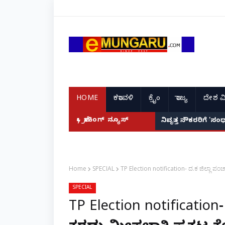
HOME
ಕರಾವಳಿ
ಕ್ರೈಂ
ರಾಜ್ಯ
ದೇಶ ವ
ಾರಾ? ಬಾಕ್ಸ್ ಆಫೀಸ್ ಸವಾಲುಗಳು ಹೀಗಿವೆ!
ಬ್ರೇಕಿಂಗ್ ನ್ಯೂಸ್
ನಿವೃತ್ತ ನೌಕರರಿಗೆ '
Home
SPECIAL
TP Election notification- ದ.ಕ ಜಿಲ್ಲಾ ಪಂಚ
SPECIAL
TP Election notificatio