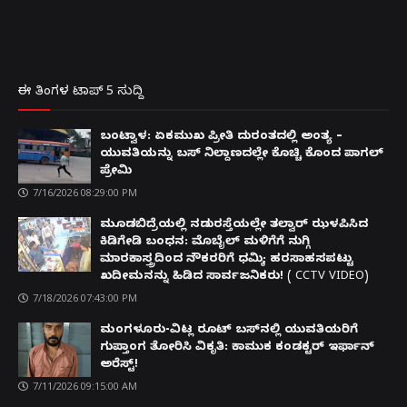
ಈ ತಿಂಗಳ ಟಾಪ್ 5 ಸುದ್ದಿ
ಬಂಟ್ವಾಳ: ಏಕಮುಖ ಪ್ರೀತಿ ದುರಂತದಲ್ಲಿ ಅಂತ್ಯ –
ಯುವತಿಯನ್ನು ಬಸ್ ನಿಲ್ದಾಣದಲ್ಲೇ ಕೊಚ್ಚಿ ಕೊಂದ ಪಾಗಲ್
ಪ್ರೇಮಿ
7/16/2026 08:29:00 PM
ಮೂಡಬಿದ್ರೆಯಲ್ಲಿ ನಡುರಸ್ತೆಯಲ್ಲೇ ತಲ್ವಾರ್ ಝಳಪಿಸಿದ
ಕಿಡಿಗೇಡಿ ಬಂಧನ: ಮೊಬೈಲ್ ಮಳಿಗೆಗೆ ನುಗ್ಗಿ
ಮಾರಕಾಸ್ತ್ರದಿಂದ ನೌಕರರಿಗೆ ಧಮ್ಕಿ; ಹರಸಾಹಸಪಟ್ಟು
ಖದೀಮನನ್ನು ಹಿಡಿದ ಸಾರ್ವಜನಿಕರು! ( CCTV VIDEO)
7/18/2026 07:43:00 PM
ಮಂಗಳೂರು-ವಿಟ್ಲ ರೂಟ್ ಬಸ್‌ನಲ್ಲಿ ಯುವತಿಯರಿಗೆ
ಗುಪ್ತಾಂಗ ತೋರಿಸಿ ವಿಕೃತಿ: ಕಾಮುಕ ಕಂಡಕ್ಟರ್ ಇರ್ಫಾನ್
ಅರೆಸ್ಟ್!
7/11/2026 09:15:00 AM