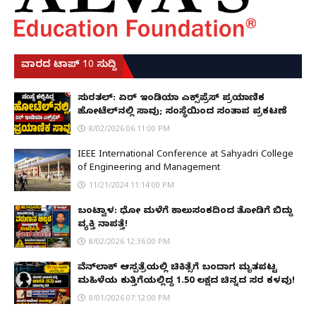
ವಾರದ ಟಾಪ್ 10 ಸುದ್ದಿ
ಸುರತ್ಕಲ್: ಏರ್ ಇಂಡಿಯಾ ಎಕ್ಸ್‌ಪ್ರೆಸ್ ಪ್ರಯಾಣಿಕ
ಹೋಟೆಲ್‌ನಲ್ಲಿ ಸಾವು; ಸಂಸ್ಥೆಯಿಂದ ಸಂತಾಪ ಪ್ರಕಟಣೆ
8/02/2026 06:11:00 PM
IEEE International Conference at Sahyadri College
of Engineering and Management
11/21/2024 11:14:00 PM
ಬಂಟ್ವಾಳ: ಧೋ ಮಳೆಗೆ ಕಾಲುಸಂಕದಿಂದ ತೋಡಿಗೆ ಬಿದ್ದು
ವ್ಯಕ್ತಿ ನಾಪತ್ತೆ!
8/02/2026 12:36:00 PM
ವೆನ್‌ಲಾಕ್ ಆಸ್ಪತ್ರೆಯಲ್ಲಿ ಚಿಕಿತ್ಸೆಗೆ ಬಂದಾಗ ಮೃತಪಟ್ಟ
ಮಹಿಳೆಯ ಕುತ್ತಿಗೆಯಲ್ಲಿದ್ದ ₹1.50 ಲಕ್ಷದ ಚಿನ್ನದ ಸರ ಕಳವು!
8/01/2026 07:12:00 PM