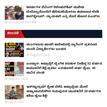
8ವರ್ಷಗಳ ಲಿವಿಂಗ್‌ ರಿಲೇಷನ್‌ಶಿಪ್ ಮುರಿದು
ಬೇರೊಬ್ಬನೊಂದಿಗೆ ಹೆಸೆಮಣೆಯೇರಲು ತಯಾರಾದ ಲೇಡಿ
ಕಾನ್‌ಸ್ಟೇಬಲ್- ನ್ಯಾಯಕ್ಕಾಗಿ ಎಸ್ಪಿ ಮೊರೆ ಹೋದ ಪಿಎಸ್ಐ
5/07/2026 09:23:00 AM
ಕರಾವಳಿ
ಮಂಗಳೂರು ಖಾಸಗಿ ಕಾಲೇಜಿನಲ್ಲಿ ರ‌್ಯಾಗಿಂಗ್ ಪ್ರಕರಣ5
ಮಂದಿ ವಿದ್ಯಾರ್ಥಿಗಳು ಬಂಧನ
August 05, 2026
ಬಂಟ್ವಾಳ: ಅಪ್ರಾಪ್ತೆಗೆ ಲೈಂಗಿಕ ಕಿರುಕುಳ ನೀಡಿದ್ದ 52 ವರ್ಷದ
ಕಾಮುಕನಿಗೆ ಶಿಕ್ಷೆ ಪ್ರಕಟ: ಎರಡೂವರೆ ವರ್ಷ ಜೈಲು, ₹40
ಸಾವಿರ ದಂಡ!
August 01, 2026
ಇನ್‌ಸ್ಟಾಗ್ರಾಮ್ ಸ್ನೇಹ ಬೆಳೆಸಿ ಅಪ್ರಾಪ್ತೆಯ ಮೇಲೆ
ಅತ್ಯಾಚಾರವೆಸಗಿದ ಗುರುಪುರದ ಯುವಕನಿಗೆ 20 ವರ್ಷಗಳ
ಕಠಿಣ ಜೈಲು ಶಿಕ್ಷೆ!
July 10, 2026