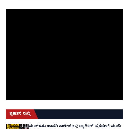
ಇತ್ತೀಚಿನ ಸುದ್ದಿ
ಮಂಗಳೂರು ಖಾಸಗಿ ಕಾಲೇಜಿನಲ್ಲಿ ರ‌್ಯಾಗಿಂಗ್ ಪ್ರಕರಣ5 ಮಂದಿ