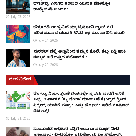
ದೌರ್ಜನ್ಯ ಎಸಗಿದ ಕಡಬದ ಯುವಕ ಪೋಕ್ಸೋ
ಕಾಯ್ದೆಯಡಿ ಬಂಧನ!
July 23, 2026
ಬೆಳ್ತಂಗಡಿ ಉದ್ಯಮಿಗೆ ಮ್ಯಾಟ್ರಿಮೋನಿ ಆ್ಯಪ್ ನಲ್ಲಿ
ಪರಿಚಯವಾದ ಯುವತಿ:87.22 ಲಕ್ಷ ರೂ. ಎಗರಿಸಿ ಪರಾರಿ
July 21, 2026
ಸುರತ್ಕಲ್ ನಲ್ಲಿ ಅಣ್ಣನಿಂದ ತಮ್ಮನ ಕೊಲೆ: ಕಲ್ಲು ಎತ್ತಿ ಹಾಕಿ
ತಮ್ಮನ ತಲೆ ಜಜ್ಜಿದ ಸಹೋದರ !
July 20, 2026
ದೇಶ ವಿದೇಶ
ಡೆಂಗ್ಯೂ ನಿಯಂತ್ರಣಕ್ಕೆ ದೇಶದಲ್ಲೇ ಪ್ರಥಮ ಬಾರಿಗೆ ಲಸಿಕೆ
ಲಭ್ಯ: ಜಪಾನ್‌ನ 'ಕ್ಯು ಡೆಂಗಾ' ಮಾರಾಟಕ್ಕೆ ಕೇಂದ್ರದ ಗ್ರೀನ್
ಸಿಗ್ನಲ್; ಯಾರಿಗೆ ಸೂಕ್ತ? ಎಷ್ಟು ಡೋಸ್? ಇಲ್ಲಿದೆ ಕಂಪ್ಲೀಟ್
ಡಿಟೇಲ್ಸ್!
July 21, 2026
ವಾಯುಪಡೆ ಅಧಿಕಾರಿ ಪತ್ನಿಗೆ ಅಮಲು ಪದಾರ್ಥ ನೀಡಿ
ಅತ್ಯಾಚಾರ- ವೀಡಿಯೋ ಇಟ್ಟುಕೊಂಡು ಬ್ಲ್ಯಾಕ್‌ಮೇಲ್,