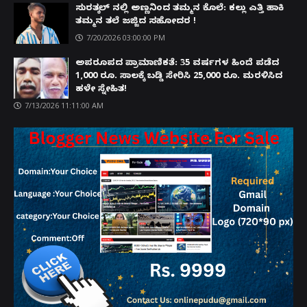
ಸುರತ್ಕಲ್ ನಲ್ಲಿ ಅಣ್ಣನಿಂದ ತಮ್ಮನ ಕೊಲೆ: ಕಲ್ಲು ಎತ್ತಿ ಹಾಕಿ
ತಮ್ಮನ ತಲೆ ಜಜ್ಜಿದ ಸಹೋದರ !
7/20/2026 03:00:00 PM
ಅಪರೂಪದ ಪ್ರಾಮಾಣಿಕತೆ: 35 ವರ್ಷಗಳ ಹಿಂದೆ ಪಡೆದ
1,000 ರೂ. ಸಾಲಕ್ಕೆ ಬಡ್ಡಿ ಸೇರಿಸಿ 25,000 ರೂ. ಮರಳಿಸಿದ
ಹಳೇ ಸ್ನೇಹಿತ!
7/13/2026 11:11:00 AM