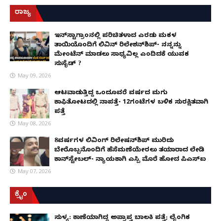
ರಾಜ್ಯ
ಇನ್​ಸ್ಟಾಗ್ರಾಂನಲ್ಲಿ ಪರಿಚಿತಳಾದ ಎರಡು ಮಕ್ಕಳ
ತಾಯಿಯೊಂದಿಗೆ ಲಿವಿನ್ ರಿಲೇಶನ್​ಶಿಪ್- ನನ್ನನ್ನು
ಮೇಂಟೆನ್ ಮಾಡಲು ಸಾಧ್ಯವಿಲ್ಲ ಎಂದಿದಕ್ಕೆ ಯುವಕ
ಸುಸೈಡ್ ?
May 09, 2026
ಆಟವಾಡುತ್ತಿದ್ದ ಒಂದೂವರೆ ವರ್ಷದ ಮಗು
ಕಾಫಿತೋಟದಲ್ಲಿ ನಾಪತ್ತೆ- 12ಗಂಟೆಗಳ ಬಳಿಕ ಸುರಕ್ಷಿತವಾಗಿ
ಪತ್ತೆ
May 08, 2026
8ವರ್ಷಗಳ ಲಿವಿಂಗ್‌ ರಿಲೇಷನ್‌ಶಿಪ್ ಮುರಿದು
ಬೇರೊಬ್ಬನೊಂದಿಗೆ ಹೆಸೆಮಣೆಯೇರಲು ತಯಾರಾದ ಲೇಡಿ
ಕಾನ್‌ಸ್ಟೇಬಲ್- ನ್ಯಾಯಕ್ಕಾಗಿ ಎಸ್ಪಿ ಮೊರೆ ಹೋದ ಪಿಎಸ್ಐ
May 07, 2026
ಕ್ರೈಂ
ಸುಳ್ಯ: ಕಾಣೆಯಾಗಿದ್ದ ಅಪ್ರಾಪ್ತ ಬಾಲಕಿ ಪತ್ತೆ; ಲೈಂಗಿಕ