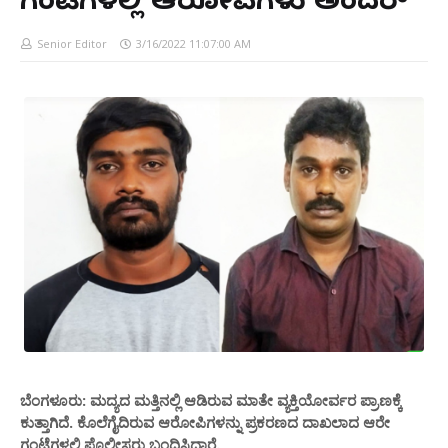
ಗಂಟೆಗಳಲ್ಲಿ ಆರೋಪಿಗಳು ಅಂದರ್
Senior Editor
3/16/2022 11:07:00 AM
ಬೆಂಗಳೂರು: ಮದ್ಯದ ಮತ್ತಿನಲ್ಲಿ ಆಡಿರುವ ಮಾತೇ ವ್ಯಕ್ತಿಯೋರ್ವರ ಪ್ರಾಣಕ್ಕೆ
ಕುತ್ತಾಗಿದೆ. ಕೊಲೆಗೈದಿರುವ ಆರೋಪಿಗಳನ್ನು ಪ್ರಕರಣದ ದಾಖಲಾದ ಆರೇ
ಗಂಟೆಗಳಲ್ಲಿ ಪೊಲೀಸರು ಬಂಧಿಸಿದ್ದಾರೆ.