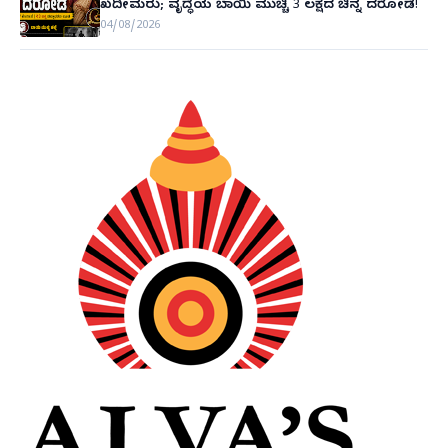
ಖದೀಮರು; ವೃದ್ಧೆಯ ಬಾಯಿ ಮುಚ್ಚಿ 3 ಲಕ್ಷದ ಚಿನ್ನ ದರೋಡೆ!
04/08/2026