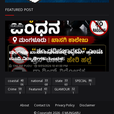
FEATURED POST
FEATURED
ಮಂಗಳೂರು ಖಾಸಗಿ ಕಾಲೇಜಿನಲ್ಲಿ ರ‌್ಯಾಗಿಂಗ್ ಪ್ರಕರಣ5
ಮಂದಿ ವಿದ್ಯಾರ್ಥಿಗಳು ಬಂಧನ
ONLINE PUDU
8/05/2026 10:41:00 PM
coastal
40
national
33
state
33
SPECIAL
86
06
68
60
1
Crime
59
Featured
43
GLAMOUR
32
9
3
1
About
Contact Us
Privacy Policy
Disclaimer
© Copyright
2026 -
E MUNGARU