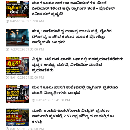
ಮಂಗಳೂರು: ಕಾಲೇಜು ಜೂನಿಯರ್‌ಗಳ ಮೇಲೆ
ಸೀನಿಯರ್‌ಗಳಿಂದ ಹಲ್ಲೆ; ರ‌್ಯಾಗಿಂಗ್ ಶಂಕೆ – ಪೊಲೀಸ್
ಕಮಿಷನರ್ ಸ್ಪಷ್ಟನೆ!
8/05/2026 09:17:00 AM
ಸುಳ್ಯ: ಕಾಣೆಯಾಗಿದ್ದ ಅಪ್ರಾಪ್ತ ಬಾಲಕಿ ಪತ್ತೆ; ಲೈಂಗಿಕ
ದೌರ್ಜನ್ಯ ಎಸಗಿದ ಕಡಬದ ಯುವಕ ಪೋಕ್ಸೋ
ಕಾಯ್ದೆಯಡಿ ಬಂಧನ!
7/23/2026 09:30:00 PM
ವಿಕೃತಿ!: ಚಲಿಸುವ ಖಾಸಗಿ ಬಸ್‌ನಲ್ಲಿ ಸಹಪ್ರಯಾಣಿಕರೆದುರು
ವೃದ್ಧನ ಅಸಭ್ಯ ವರ್ತನೆ, ವೀಡಿಯೋ ಮಾಡಿದ
ಪ್ರಯಾಣಿಕರು!
8/01/2026 07:52:00 PM
ಮಂಗಳೂರು ಖಾಸಗಿ ಕಾಲೇಜಿನಲ್ಲಿ ರ‌್ಯಾಗಿಂಗ್ ಪ್ರಕರಣ5
ಮಂದಿ ವಿದ್ಯಾರ್ಥಿಗಳು ಬಂಧನ
8/05/2026 10:41:00 PM
ಮುಲ್ಕಿ: ಉಡುಪಿ-ಕಾಸರಗೋಡು ವಿದ್ಯುತ್ ಪ್ರಸರಣ
ಕಾಮಗಾರಿ ಸ್ಥಳದಲ್ಲಿ ₹2.53 ಲಕ್ಷ ಮೌಲ್ಯದ ಸಾಮಗ್ರಿಗಳು
ಕಳವು!
8/01/2026 07:30:00 PM