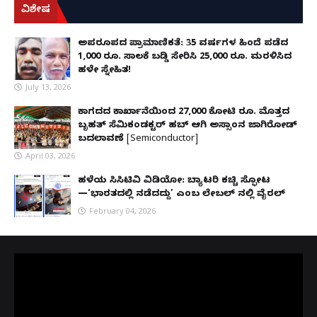
ವಿಶೇಷ
ಅಪರೂಪದ ಪ್ರಾಮಾಣಿಕತೆ: 35 ವರ್ಷಗಳ ಹಿಂದೆ ಪಡೆದ
1,000 ರೂ. ಸಾಲಕ್ಕೆ ಬಡ್ಡಿ ಸೇರಿಸಿ 25,000 ರೂ. ಮರಳಿಸಿದ
ಹಳೇ ಸ್ನೇಹಿತ!
July 13, 2026
ಕಾಗದದ ಕಾರ್ಖಾನೆಯಿಂದ 27,000 ಕೋಟಿ ರೂ. ಮೊತ್ತದ
ಬೃಹತ್ ಸೆಮಿಕಂಡಕ್ಟರ್ ಹಬ್ ಆಗಿ ಅಸ್ಸಾಂನ ಜಾಗಿರೋಡ್
ಬದಲಾವಣೆ [Semiconductor]
April 03, 2026
ಹಳೆಯ ಸಿಸಿಟಿವಿ ವಿಡಿಯೋ: ಬ್ಯಾಟರಿ ಕಚ್ಚಿ ಸ್ಫೋಟ
—‘ಭಾರತದಲ್ಲಿ ನಡೆದದ್ದು’ ಎಂಬ ಲೇಬಲ್ ನಲ್ಲಿ ವೈರಲ್
February 04, 2026