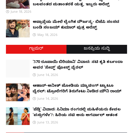
ಬಲವಂತದ ಮತಾಂತರಕ್ಕೆ ಯತ್ನ, ಇಬ್ಬರು ಅರೆಸ್ಟ್
June 18, 2026
ಅಪ್ರಾಪ್ತೆಯ ಮೇಲೆ ಲೈಂಗಿಕ ದೌರ್ಜನ್ಯ- ಬಿಜೆಪಿ ಸಂಸದ
ಬಂಡಿ ಸಂಜಯ್ ಕುಮಾರ್ ಪುತ್ರ ಅರೆಸ್ಟ್
May 18, 2026
ಗ್ಲಾಮರ್
ಜನಪ್ರಿಯ ಸುದ್ದಿ
'370 ರೂಪಾಯಿ ಬಿರಿಯಾನಿ' ವಿವಾದ: ನಟಿ ಕೃತಿ ಕರ್ಬಂದಾ
ಅವರ 'ಸೇವ್ಜ್' ಪೋಸ್ಟ್ ವೈರಲ್
June 14, 2026
ಆಹಾನ್-ಅನೀತ್ ಜೋಡಿಯ ಮ್ಯಾಚಿಂಗ್ ಟ್ಯಾಟೂ
ವೈರಲ್: ಟ್ರೋಲಿಗರಿಗೆ ತಿರುಗೇಟು ನೀಡಿದ ಮೌನಿ ರಾಯ್
June 14, 2026
'ಪೆಡ್ಡಿ' ವಿವಾದ: ಸಿನಿಮಾ ರಂಗದಲ್ಲಿ ಮಹಿಳೆಯರು ಕೇವಲ
'ವಸ್ತುಗಳೇ'?: ಹಿರಿಯ ನಟಿ ಅನು ಅಗರ್ವಾಲ್ ಆತಂಕ
June 13, 2026