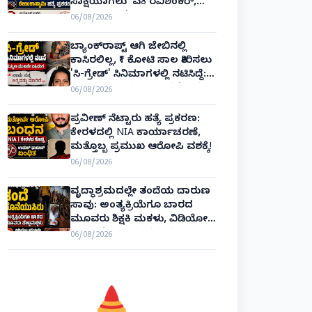
ಸಾಕ್ಷಿಯಾಗಲು 'ಎ8 ರವಿಶಂಕರ್,
ಎ10 ವಿನಯ್' ಅರ್ಜಿ!
06/08/2026
ಬ್ಯಾಂಕ್‌ರಾಪ್ಟ್‌ ಆಗಿ ಜೇಬಿನಲ್ಲಿ
ಕಾಸಿರಲಿಲ್ಲ, ₹1 ಕೋಟಿ ಸಾಲ ತೀರಿಸಲು
'ಸಿ-ಗ್ರೇಡ್' ಸಿನಿಮಾಗಳಲ್ಲಿ ನಟಿಸಿದ್ದೆ:
ನಟಿ ಸುಸ್ಮಿತಾ ಮುಖರ್ಜಿ ಕಣ್ಣೀರಿನ
06/08/2026
ಹಣೆಬರಹ!
ಪ್ರವೀಣ್ ನೆಟ್ಟಾರು ಹತ್ಯೆ ಪ್ರಕರಣ:
ಕೇರಳದಲ್ಲಿ NIA ಕಾರ್ಯಾಚರಣೆ,
ಮತ್ತೊಬ್ಬ ಪ್ರಮುಖ ಆರೋಪಿ ವಶಕ್ಕೆ!
06/08/2026
ವೃದ್ಧಾಶ್ರಮದಲ್ಲೇ ತಂದೆಯ ದಾರುಣ
ಸಾವು: ಅಂತ್ಯಕ್ರಿಯೆಗೂ ಬಾರದ
ಮೂವರು ಶಿಕ್ಷಕಿ ಮಕಳು, ವಿಡಿಯೋ
ಕಾಲಿನಲ್ಲೇ ಅಂತಿಮ ದರ್ಶನ!
06/08/2026