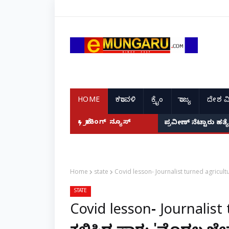
HOME
ಕರಾವಳಿ
ಕ್ರೈಂ
ರಾಜ್ಯ
ದೇಶ ವ
ದೆ: ನಟಿ ಸುಸ್ಮಿತಾ ಮುಖರ್ಜಿ ಕಣ್ಣೀರಿನ ಹಣೆಬರಹ!
ಬ್ರೇಕಿಂಗ್ ನ್ಯೂಸ್
ಪ್ರವೀಣ್ ನೆಟ್ಟಾರು ಹತ
Home
state
Covid lesson- Journalist turned agricul
STATE
Covid lesson- Journalis