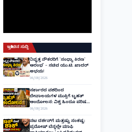
ಇತ್ತೀಚಿನ ಸುದ್ದಿ
ನಿವೃತ್ತ ನೌಕರರಿಗೆ 'ಸಂಧ್ಯಾ ಕಿರಣ'
ಆರಂಭ' – ಸಚಿವ ಯು.ಟಿ. ಖಾದರ್
ಅಭಯ!
06/08/2026
ಸರ್ಕಾರದ ವಶದಿಂದ
ದೇವಾಲಯಗಳ ಮುಕ್ತಿಗೆ ಬೃಹತ್
ಆಂದೋಲನ: ವಿಶ್ವ ಹಿಂದೂ ಪರಿಷತ್
ಅಂತರರಾಷ್ಟ್ರೀಯ ಅಧ್ಯಕ್ಷ ಅಲೋಕ್
06/08/2026
ಕುಮಾರ್ ಘೋಷಣೆ!
ನಟ ದರ್ಶನ್‌ಗೆ ಮತ್ತಷ್ಟು ಸಂಕಷ್ಟ:
ಪ್ರದೋಷ್ ಬೆನ್ನಲ್ಲೇ ಮಾಫಿ