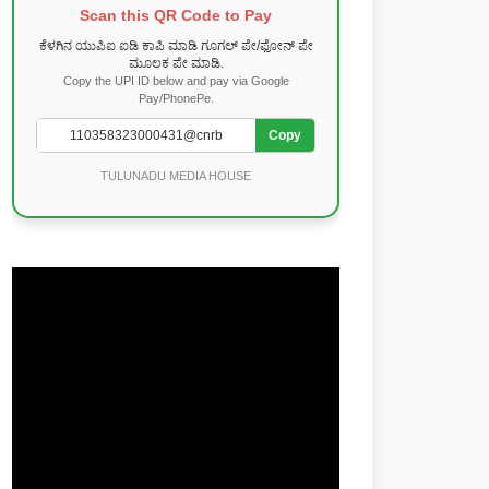
Scan this QR Code to Pay
ಕೆಳಗಿನ ಯುಪಿಐ ಐಡಿ ಕಾಪಿ ಮಾಡಿ ಗೂಗಲ್ ಪೇ/ಫೋನ್ ಪೇ
ಮೂಲಕ ಪೇ ಮಾಡಿ.
Copy the UPI ID below and pay via Google
Pay/PhonePe.
Copy
TULUNADU MEDIA HOUSE