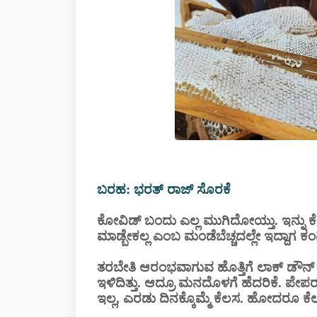
ಬರಹ: ಭರತ್ ರಾಜ್ ಸೊರಕೆ
ಕೋವಿಡ್ ಬಂದು ಎಲ್ಲ ಮುಗಿದೋಯ್ತು. ಇನ್ನು‌ ಕೆ
ಮಾಡ್ಬೇಕಲ್ಲ ಎಂಬ ಮಂಡೆಬೆಚ್ಚದಲ್ಲೇ‌ ಇದ್ದಾಗ ಕಂ
ತರಬೇತಿ ಆರಂಭವಾಗುವ ಹೊತ್ತಿಗೆ ಲಾಕ್ ಡೌನ್ ಸ್ವ
ಇಳಿದಿತ್ತು. ಆದ್ರೂ ಮನದೊಳಗೆ ಹೆದರಿಕೆ. ಪೇಪರ್ 
ಇಲ್ಲ, ಎರಡು‌ ದಿನಕ್ಕೊಮ್ಮೆ ಕೆಲಸ.‌‌ ಹೋದರೂ