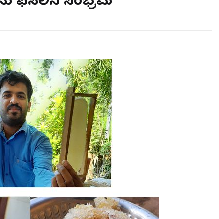
ನು ಫಸಲಿನ ಸಂಭ್ರಮ'