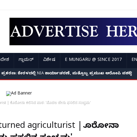
ಿದೇಶ
ಗ್ಲಾಮರ್
ವಿಶೇಷ
E MUNGARU @ SINCE 2017
EN
್ಯೆ ಪ್ರಕರಣ: ಕೇರಳದಲ್ಲಿ NIA ಕಾರ್ಯಾಚರಣೆ, ಮತ್ತೊಬ್ಬ ಪ್ರಮುಖ ಆರೋಪಿ ವಶಕ್ಕೆ!
turist | ಕೊರೋನಾ ಕಲಿಸಿದ ಪಾಠ: 'ಮೊದಲ ಜೇನು ಫಸಲಿನ ಸಂಭ್ರಮ'
t turned agriculturist | ಕೊರೋನಾ