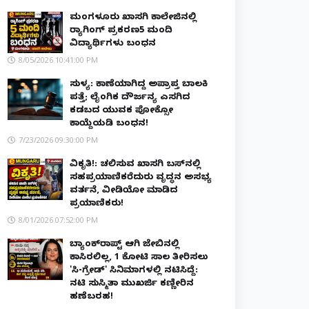
ಮಂಗಳೂರು ಖಾಸಗಿ ಕಾಲೇಜಿನಲ್ಲಿ
ರ‌್ಯಾಗಿಂಗ್ ಪ್ರಕರಣ5 ಮಂದಿ
ವಿದ್ಯಾರ್ಥಿಗಳು ಬಂಧನ
8/05/2026 10:41:00 PM
ಸುಳ್ಯ: ಕಾಣೆಯಾಗಿದ್ದ ಅಪ್ರಾಪ್ತ ಬಾಲಕಿ
ಪತ್ತೆ; ಲೈಂಗಿಕ ದೌರ್ಜನ್ಯ ಎಸಗಿದ
ಕಡಬದ ಯುವಕ ಪೋಕ್ಸೋ
ಕಾಯ್ದೆಯಡಿ ಬಂಧನ!
7/23/2026 09:30:00 PM
ವಿಕೃತಿ!: ಚಲಿಸುವ ಖಾಸಗಿ ಬಸ್‌ನಲ್ಲಿ
ಸಹಪ್ರಯಾಣಿಕರೆದುರು ವೃದ್ಧನ ಅಸಭ್ಯ
ವರ್ತನೆ, ವೀಡಿಯೋ ಮಾಡಿದ
ಪ್ರಯಾಣಿಕರು!
8/01/2026 07:52:00 PM
ಬ್ಯಾಂಕ್‌ರಾಪ್ಟ್‌ ಆಗಿ ಜೇಬಿನಲ್ಲಿ
ಕಾಸಿರಲಿಲ್ಲ, ₹1 ಕೋಟಿ ಸಾಲ ತೀರಿಸಲು
'ಸಿ-ಗ್ರೇಡ್' ಸಿನಿಮಾಗಳಲ್ಲಿ ನಟಿಸಿದ್ದೆ:
ನಟಿ ಸುಸ್ಮಿತಾ ಮುಖರ್ಜಿ ಕಣ್ಣೀರಿನ
ಹಣೆಬರಹ!