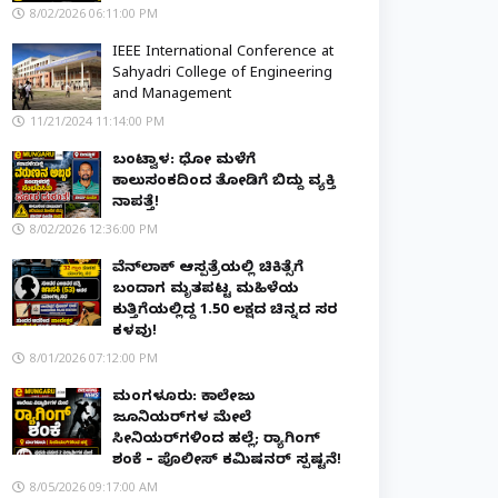
8/02/2026 06:11:00 PM
IEEE International Conference at
Sahyadri College of Engineering
and Management
11/21/2024 11:14:00 PM
ಬಂಟ್ವಾಳ: ಧೋ ಮಳೆಗೆ
ಕಾಲುಸಂಕದಿಂದ ತೋಡಿಗೆ ಬಿದ್ದು ವ್ಯಕ್ತಿ
ನಾಪತ್ತೆ!
8/02/2026 12:36:00 PM
ವೆನ್‌ಲಾಕ್ ಆಸ್ಪತ್ರೆಯಲ್ಲಿ ಚಿಕಿತ್ಸೆಗೆ
ಬಂದಾಗ ಮೃತಪಟ್ಟ ಮಹಿಳೆಯ
ಕುತ್ತಿಗೆಯಲ್ಲಿದ್ದ ₹1.50 ಲಕ್ಷದ ಚಿನ್ನದ ಸರ
ಕಳವು!
8/01/2026 07:12:00 PM
ಮಂಗಳೂರು: ಕಾಲೇಜು
ಜೂನಿಯರ್‌ಗಳ ಮೇಲೆ
ಸೀನಿಯರ್‌ಗಳಿಂದ ಹಲ್ಲೆ; ರ‌್ಯಾಗಿಂಗ್
ಶಂಕೆ – ಪೊಲೀಸ್ ಕಮಿಷನರ್ ಸ್ಪಷ್ಟನೆ!
8/05/2026 09:17:00 AM