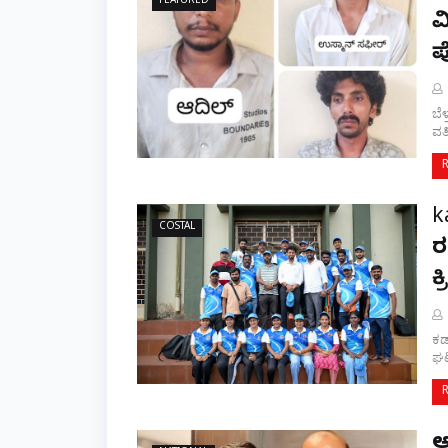
FEATURED
ವ
ಪ
ಬೆಳ
ವರ್
k
COSTAL
ರ
ಕ
ಕಡ
ಘಟ
ಅ