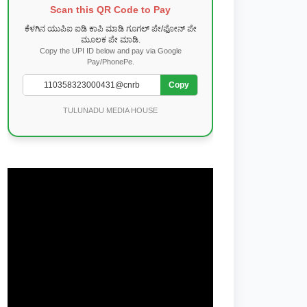
Scan this QR Code to Pay
ಕೆಳಗಿನ ಯುಪಿಐ ಐಡಿ ಕಾಪಿ ಮಾಡಿ ಗೂಗಲ್ ಪೇ/ಫೋನ್ ಪೇ
ಮೂಲಕ ಪೇ ಮಾಡಿ.
Copy the UPI ID below and pay via Google
Pay/PhonePe.
Copy
TULUNADU MEDIA HOUSE