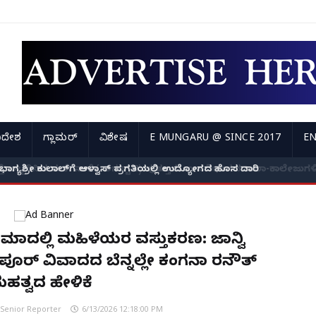
ಿದೇಶ
ಗ್ಲಾಮರ್
ವಿಶೇಷ
E MUNGARU @ SINCE 2017
EN
 ಭಾಗ್ಯಶ್ರೀ ಕುಲಾಲ್‌ಗೆ ಆಳ್ವಾಸ್ ಪ್ರಗತಿಯಲ್ಲಿ ಉದ್ಯೋಗದ ಹೊಸ ದಾರಿ
ಿನಿಮಾದಲ್ಲಿ ಮಹಿಳೆಯರ ವಸ್ತುಕರಣ: ಜಾನ್ವಿ
ಪೂರ್ ವಿವಾದದ ಬೆನ್ನಲ್ಲೇ ಕಂಗನಾ ರನೌತ್
ಹತ್ವದ ಹೇಳಿಕೆ
Senior Reporter
6/13/2026 12:18:00 PM