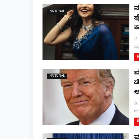
ನ
NATIONAL
ಫ
ಕ
ಸ್
ಮ
NATIONAL
ಡ
ಅ
ಅಂ
ಮ