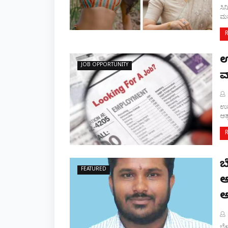
ಸಿ
ಮಹ
ಉ
JOB OPPORTUNITY
ವ
ಉದ್
ಆತ
ಬ
FEATURED
ಆ
ಅ
ಬೆ