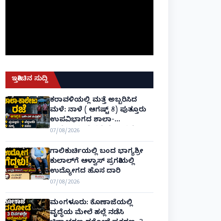
ಇತ್ತೀಚಿನ ಸುದ್ದಿ
ಕರಾವಳಿಯಲ್ಲಿ ಮತ್ತೆ ಅಬ್ಬರಿಸಿದ
ಮಳೆ: ನಾಳೆ ( ಆಗಷ್ಟ್ 8) ಪುತ್ತೂರು
ಉಪವಿಭಾಗದ ಶಾಲಾ-
ಕಾಲೇಜುಗಳಿಗೆ ರಜೆ ಘೋಷಣೆ!
07/08/2026
ಗಾಲಿಕುರ್ಚಿಯಲ್ಲಿ ಬಂದ ಭಾಗ್ಯಶ್ರೀ
ಕುಲಾಲ್‌ಗೆ ಆಳ್ವಾಸ್ ಪ್ರಗತಿಯಲ್ಲಿ
ಉದ್ಯೋಗದ ಹೊಸ ದಾರಿ
07/08/2026
ಮಂಗಳೂರು: ಕೊಣಾಜೆಯಲ್ಲಿ
ವೃದ್ಧೆಯ ಮೇಲೆ ಹಲ್ಲೆ ನಡೆಸಿ