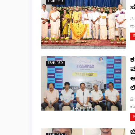
FEATURED
ಸ
ಮಂ
ಕ
FEATURED
ಮ
ಅ
ಲ
ಕರ
ಬ