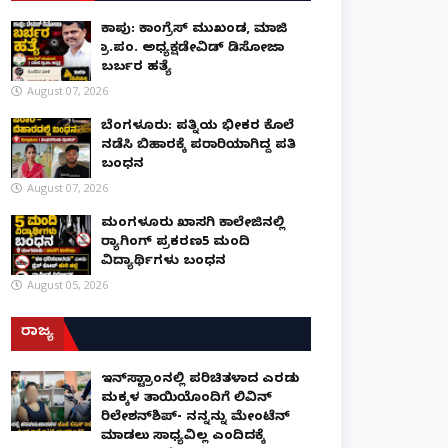
ಕಾಪು: ಕಾಂಗ್ರೆಸ್ ಮುಖಂಡ, ಮಾಜಿ
ಗ್ರಾ.ಪಂ. ಅಧ್ಯಕ್ಷಡೇವಿಡ್ ಡಿಸೋಜಾ
ಬರ್ಬರ ಹತ್ಯೆ
August 07, 2026
ಬೆಂಗಳೂರು: ಪತ್ನಿಯ ಭೀಕರ ಕೊಲೆ
ನಡೆಸಿ ಬಿಹಾರಕ್ಕೆ ಪರಾರಿಯಾಗಿದ್ದ ಪತಿ
ಬಂಧನ
August 07, 2026
ಮಂಗಳೂರು ಖಾಸಗಿ ಕಾಲೇಜಿನಲ್ಲಿ
ರ‌್ಯಾಗಿಂಗ್ ಪ್ರಕರಣ5 ಮಂದಿ
ವಿದ್ಯಾರ್ಥಿಗಳು ಬಂಧನ
August 05, 2026
ರಾಜ್ಯ
ಇನ್​ಸ್ಟಾಗ್ರಾಂನಲ್ಲಿ ಪರಿಚಿತಳಾದ ಎರಡು
ಮಕ್ಕಳ ತಾಯಿಯೊಂದಿಗೆ ಲಿವಿನ್
ರಿಲೇಶನ್​ಶಿಪ್- ನನ್ನನ್ನು ಮೇಂಟೆನ್
ಮಾಡಲು ಸಾಧ್ಯವಿಲ್ಲ ಎಂದಿದಕ್ಕೆ