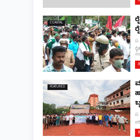
ರ
COASTAL
ರ
ರೈ
ಸಂ
ಮ
FEATURED
ಹ
ಬ
ಪರ