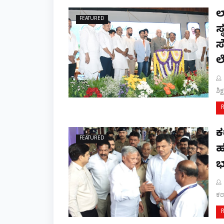
ಲ
FEATURED
ಸ
ಸ
ಲ
ಶಿಕ
ಕ
FEATURED
ಹ
ಭ
ಕರ