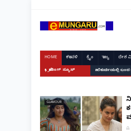
HOME
ಕರಾವಳಿ
ಕ್ರೈಂ
ರಾಜ್ಯ
ದೇಶ ವ
ಗೆ ರಜೆ ಘೋಷಣೆ!
ಬ್ರೇಕಿಂಗ್ ನ್ಯೂಸ್
ಗಾಲಿಕುರ್ಚಿಯಲ್ಲಿ ಬಂದ
ಸ
GLAMOUR
ಕ
ಮ