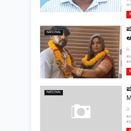
ಅಂ
ಪ
NATIONAL
ಕಾನ
ತನ
ಪ
NATIONAL
M
ಕಾನ
ತನ