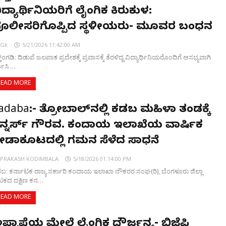
ಿದ್ಯಾರ್ಥಿನಿಯರಿಗೆ ಲೈಂಗಿಕ‌ ಕಿರುಕುಳ:
ೊಲೀಸರಿಗೊಪ್ಪಿಸಿದ ಸ್ಥಳೀಯರು- ಮೂವರ ಬಂಧನ
Gk
5/21/2026 11:42:00 AM
್ತಂಗಡಿ: ದಿಡುಪೆ ಜಲಪಾತ ಪ್ರದೇಶಕ್ಕೆ ಪ್ರವಾಸಕ್ಕೆ ತೆರಳಿದ್ದ ವಿದ್ಯಾರ್ಥಿನಿಯರೊಂದಿಗೆ ಅಸಭ್ಯವಾಗಿ
ತಿಸಿ …
READ MORE
adaba:- ತ್ರೋಬಾಲ್‌ನಲ್ಲಿ ಕಡಬ ಮಹಿಳಾ ತಂಡಕ್ಕೆ
ನ್ನರ್ಸ್ ಗೌರವ. ಕಂದಾಯ ಇಲಾಖೆಯ ವಾರ್ಷಿಕ
್ರೀಡಾಕೂಟದಲ್ಲಿ ಗಮನ ಸೆಳೆದ ಸಾಧನೆ
PRAKASH KODIMBALA
5/18/2026 01:14:00 PM
ಬ: ಕರ್ನಾಟಕ ರಾಜ್ಯ ಸರ್ಕಾರಿ ಕಂದಾಯ ಇಲಾಖಾ ನೌಕರರ ಸಂಘ(ರಿ), ಬೆಂಗಳೂರು ಜಿಲ್ಲಾ
ಕದ ದಕ್ಷಿಣ ಕನ…
READ MORE
ಪ್ರಾಪ್ತೆಯ ಮೇಲೆ ಲೈಂಗಿಕ ದೌರ್ಜನ್ಯ- ಬಿಜೆಪಿ