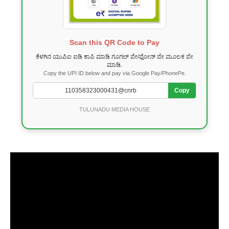
Scan this QR Code to Pay
ಕೆಳಗಿನ ಯುಪಿಐ ಐಡಿ ಕಾಪಿ ಮಾಡಿ ಗೂಗಲ್ ಪೇ/ಫೋನ್ ಪೇ ಮೂಲಕ ಪೇ
ಮಾಡಿ.
Copy the UPI ID below and pay via Google Pay/PhonePe.
Copy
TULUNADU MEDIA HOUSE