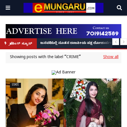
್ರೂ' ಕಥೆ!
8 ಅಡಿಗೂ ಹೆಚ್ಚು ಉದ್ದದ ಕೂದಲು ಬೆಳೆಸಿ ಗಿನ್ನಿಸ್ ವಿಶ್ವ ದಾಖಲೆ ಬರೆದ ಭಾರತದ ರೇಣು ಧರಿಯಾಲ
ಜನವರಿಯಲ್ಲಿ ನೂತನ ರಾಜಕೀಯ ಪಕ್ಷ ಲೋಕಾರ್ಪಣೆ – ನಟ 
ಬ್ರೇಕಿಂಗ್ ನ್ಯೂಸ್
Showing posts with the label
CRIME
Show all
STATE