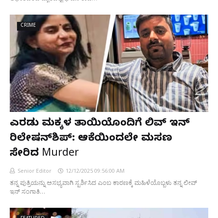
CRIME
ಎರಡು ಮಕ್ಕಳ ತಾಯಿಯೊಂದಿಗೆ ಲಿವ್ ಇನ್
ರಿಲೇಷನ್‌ಶಿಪ್: ಆಕೆಯಿಂದಲೇ ಮಸಣ
ಸೇರಿದ Murder
Senior Editor
12/12/2025 09:56:00 AM
ತನ್ನ ಪುತ್ರಿಯನ್ನು ಅಸಭ್ಯವಾಗಿ ಸ್ಪರ್ಶಿಸಿದ ಎಂಬ ಕಾರಣಕ್ಕೆ ಮಹಿಳೆಯೊಬ್ಬಳು ತನ್ನ ಲೀವ್
ಇನ್ ಸಂಗಾತಿ…