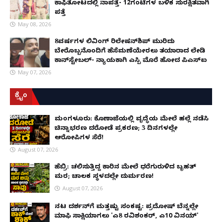
ಕಾಫಿತೋಟದಲ್ಲಿ ನಾಪತ್ತೆ- 12ಗಂಟೆಗಳ ಬಳಿಕ ಸುರಕ್ಷಿತವಾಗಿ
ಪತ್ತೆ
May 08, 2026
8ವರ್ಷಗಳ ಲಿವಿಂಗ್‌ ರಿಲೇಷನ್‌ಶಿಪ್ ಮುರಿದು
ಬೇರೊಬ್ಬನೊಂದಿಗೆ ಹೆಸೆಮಣೆಯೇರಲು ತಯಾರಾದ ಲೇಡಿ
ಕಾನ್‌ಸ್ಟೇಬಲ್- ನ್ಯಾಯಕ್ಕಾಗಿ ಎಸ್ಪಿ ಮೊರೆ ಹೋದ ಪಿಎಸ್ಐ
May 07, 2026
ಕ್ರೈಂ
ಮಂಗಳೂರು: ಕೊಣಾಜೆಯಲ್ಲಿ ವೃದ್ಧೆಯ ಮೇಲೆ ಹಲ್ಲೆ ನಡೆಸಿ
ಚಿನ್ನಾಭರಣ ದರೋಡೆ ಪ್ರಕರಣ; 3 ದಿನಗಳಲ್ಲೇ
ಆರೋಪಿಗಳ ಸೆರೆ!
August 07, 2026
ಹೆಬ್ರಿ: ಚಲಿಸುತ್ತಿದ್ದ ಕಾರಿನ ಮೇಲೆ ಧರೆಗುರುಳಿದ ಬೃಹತ್
ಮರ; ಚಾಲಕ ಸ್ಥಳದಲ್ಲೇ ದುರ್ಮರಣ!
August 07, 2026
ನಟ ದರ್ಶನ್‌ಗೆ ಮತ್ತಷ್ಟು ಸಂಕಷ್ಟ: ಪ್ರದೋಷ್ ಬೆನ್ನಲ್ಲೇ
ಮಾಫಿ ಸಾಕ್ಷಿಯಾಗಲು 'ಎ8 ರವಿಶಂಕರ್, ಎ10 ವಿನಯ್'