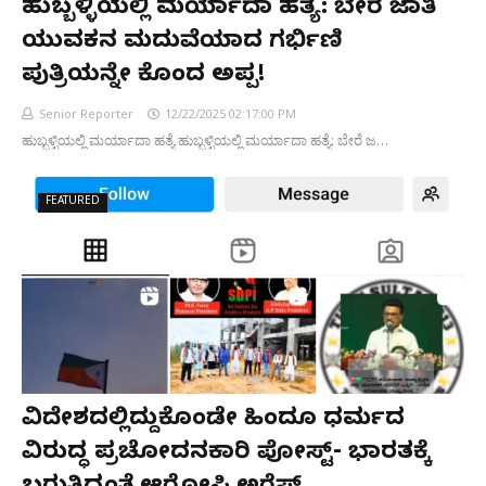
ಹುಬ್ಬಳ್ಳಿಯಲ್ಲಿ ಮರ್ಯಾದಾ ಹತ್ಯೆ: ಬೇರೆ ಜಾತಿ
ಯುವಕನ ಮದುವೆಯಾದ ಗರ್ಭಿಣಿ
ಪುತ್ರಿಯನ್ನೇ ಕೊಂದ ಅಪ್ಪ!
Senior Reporter
12/22/2025 02:17:00 PM
ಹುಬ್ಬಳ್ಳಿಯಲ್ಲಿ ಮರ್ಯಾದಾ ಹತ್ಯೆ ಹುಬ್ಬಳ್ಳಿಯಲ್ಲಿ ಮರ್ಯಾದಾ ಹತ್ಯೆ: ಬೇರೆ ಜ…
FEATURED
ವಿದೇಶದಲ್ಲಿದ್ದುಕೊಂಡೇ ಹಿಂದೂ ಧರ್ಮದ
ವಿರುದ್ಧ ಪ್ರಚೋದನಕಾರಿ ಪೋಸ್ಟ್- ಭಾರತಕ್ಕೆ