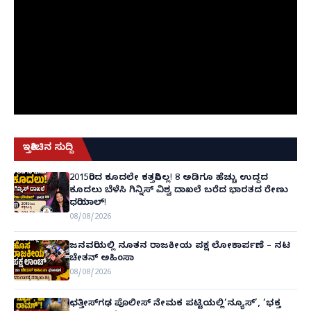
ಇತ್ತೀಚಿನ ಸುದ್ದಿ
2015ರಿಂದ ಕೂದಲೇ ಕತ್ತರಿಸಿಲ್ಲ! 8 ಅಡಿಗೂ ಹೆಚ್ಚು ಉದ್ದದ
ಕೂದಲು ಬೆಳೆಸಿ ಗಿನ್ನಿಸ್ ವಿಶ್ವ ದಾಖಲೆ ಬರೆದ ಭಾರತದ ರೇಣು
ಧರಿಯಾಲ್!
08/08/2026
ಜನವರಿಯಲ್ಲಿ ನೂತನ ರಾಜಕೀಯ ಪಕ್ಷ ಲೋಕಾರ್ಪಣೆ – ನಟ
ಚೇತನ್ ಅಹಿಂಸಾ
08/08/2026
ಛತ್ತೀಸ್‌ಗಢ ಪೊಲೀಸ್ ನೇಮಕ ಪಟ್ಟಿಯಲ್ಲಿ‘ನ್ಯೂಸ್’, ‘ಭಕ್ತ