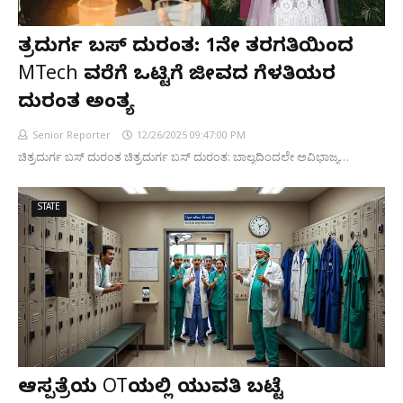
ಚಿತ್ರದುರ್ಗ ಬಸ್ ದುರಂತ: 1ನೇ ತರಗತಿಯಿಂದ
MTech ವರೆಗೆ ಒಟ್ಟಿಗೆ ಜೀವದ ಗೆಳತಿಯರ
ದುರಂತ ಅಂತ್ಯ
Senior Reporter
12/26/2025 09:47:00 PM
ಚಿತ್ರದುರ್ಗ ಬಸ್ ದುರಂತ ಚಿತ್ರದುರ್ಗ ಬಸ್ ದುರಂತ: ಬಾಲ್ಯದಿಂದಲೇ ಅವಿಭಾಜ್ಯ…
STATE
ಆಸ್ಪತ್ರೆಯ OTಯಲ್ಲಿ ಯುವತಿ ಬಟ್ಟೆ