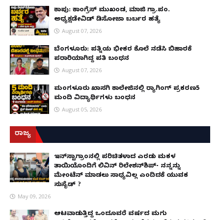
ಕಾಪು: ಕಾಂಗ್ರೆಸ್ ಮುಖಂಡ, ಮಾಜಿ ಗ್ರಾ.ಪಂ.
ಅಧ್ಯಕ್ಷಡೇವಿಡ್ ಡಿಸೋಜಾ ಬರ್ಬರ ಹತ್ಯೆ
August 07, 2026
ಬೆಂಗಳೂರು: ಪತ್ನಿಯ ಭೀಕರ ಕೊಲೆ ನಡೆಸಿ ಬಿಹಾರಕ್ಕೆ
ಪರಾರಿಯಾಗಿದ್ದ ಪತಿ ಬಂಧನ
August 07, 2026
ಮಂಗಳೂರು ಖಾಸಗಿ ಕಾಲೇಜಿನಲ್ಲಿ ರ‌್ಯಾಗಿಂಗ್ ಪ್ರಕರಣ5
ಮಂದಿ ವಿದ್ಯಾರ್ಥಿಗಳು ಬಂಧನ
August 05, 2026
ರಾಜ್ಯ
ಇನ್​ಸ್ಟಾಗ್ರಾಂನಲ್ಲಿ ಪರಿಚಿತಳಾದ ಎರಡು ಮಕ್ಕಳ
ತಾಯಿಯೊಂದಿಗೆ ಲಿವಿನ್ ರಿಲೇಶನ್​ಶಿಪ್- ನನ್ನನ್ನು
ಮೇಂಟೆನ್ ಮಾಡಲು ಸಾಧ್ಯವಿಲ್ಲ ಎಂದಿದಕ್ಕೆ ಯುವಕ
ಸುಸೈಡ್ ?
May 09, 2026
ಆಟವಾಡುತ್ತಿದ್ದ ಒಂದೂವರೆ ವರ್ಷದ ಮಗು