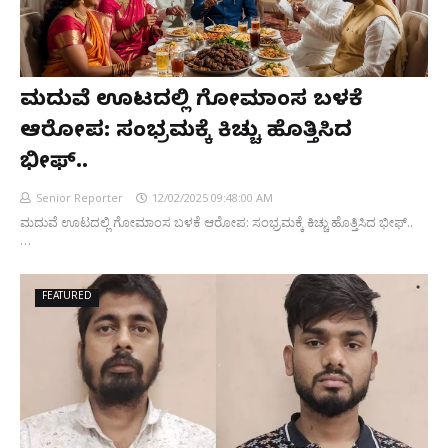
ಮದುವೆ ಊಟದಲ್ಲಿ ಗೋಮಾಂಸ ಬಳಕೆ
ಆರೋಪ: ಸಂಭ್ರಮಕ್ಕೆ ಕಿಚ್ಚು ಹೊತ್ತಿಸಿದ
ಭೀಫ್..
Senior Reporter
12/02/2025 09:48:00 AM
ಮದುವೆ ಊಟದಲ್ಲಿ ಗೋಮಾಂಸ ಬಳಕೆ ಆರೋಪ: ಸಂಭ್ರಮಕ್ಕೆ ಕಿಚ್ಚು ಹೊತ್ತಿಸಿದ ಭೀಫ್..
…
FEATURED