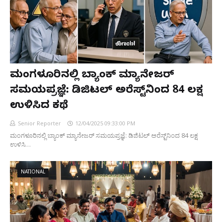
ಮಂಗಳೂರಿನಲ್ಲಿ ಬ್ಯಾಂಕ್ ಮ್ಯಾನೇಜರ್
ಸಮಯಪ್ರಜ್ಞೆ: ಡಿಜಿಟಲ್ ಅರೆಸ್ಟ್‌ನಿಂದ 84 ಲಕ್ಷ
ಉಳಿಸಿದ ಕಥೆ
Senior Reporter
12/04/2025 09:33:00 PM
ಮಂಗಳೂರಿನಲ್ಲಿ ಬ್ಯಾಂಕ್ ಮ್ಯಾನೇಜರ್ ಸಮಯಪ್ರಜ್ಞೆ: ಡಿಜಿಟಲ್ ಅರೆಸ್ಟ್‌ನಿಂದ 84 ಲಕ್ಷ
ಉಳಿಸಿ…
NATIONAL