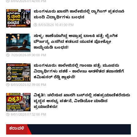
8/06/2026 01:42:00 PM
ಮಂಗಳೂರು ಖಾಸಗಿ ಕಾಲೇಜಿನಲ್ಲಿ ರ‌್ಯಾಗಿಂಗ್ ಪ್ರಕರಣ5
ಮಂದಿ ವಿದ್ಯಾರ್ಥಿಗಳು ಬಂಧನ
8/05/2026 10:41:00 PM
ಸುಳ್ಯ: ಕಾಣೆಯಾಗಿದ್ದ ಅಪ್ರಾಪ್ತ ಬಾಲಕಿ ಪತ್ತೆ; ಲೈಂಗಿಕ
ದೌರ್ಜನ್ಯ ಎಸಗಿದ ಕಡಬದ ಯುವಕ ಪೋಕ್ಸೋ
ಕಾಯ್ದೆಯಡಿ ಬಂಧನ!
7/23/2026 09:30:00 PM
ಮಂಗಳೂರು: ಕಾಲೇಜಿನಲ್ಲಿ ಗಾಂಜಾ ಪತ್ತೆ; ಮೂವರು
ವಿದ್ಯಾರ್ಥಿಗಳು ವಶಕ್ಕೆ – ಕಾಲೇಜು ಆಡಳಿತದ ತಪಾಸಣೆಗೆ
ಕಮಿಷನರ್ ರೆಡ್ಡಿ ಶ್ಲಾಘನೆ!
8/05/2026 02:39:00 PM
ವಿಕೃತಿ!: ಚಲಿಸುವ ಖಾಸಗಿ ಬಸ್‌ನಲ್ಲಿ ಸಹಪ್ರಯಾಣಿಕರೆದುರು
ವೃದ್ಧನ ಅಸಭ್ಯ ವರ್ತನೆ, ವೀಡಿಯೋ ಮಾಡಿದ
ಪ್ರಯಾಣಿಕರು!
8/01/2026 07:52:00 PM
ಕರಾವಳಿ