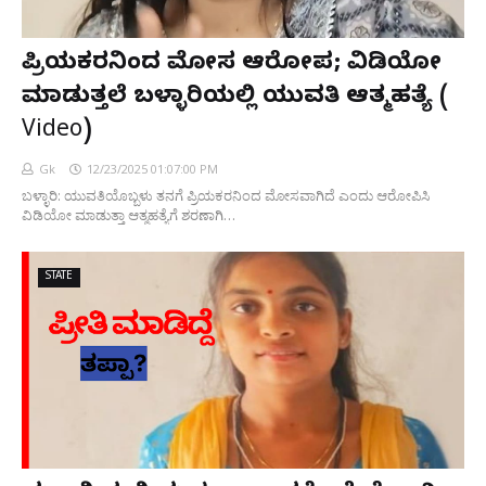
ಪ್ರಿಯಕರನಿಂದ ಮೋಸ ಆರೋಪ; ವಿಡಿಯೋ
ಮಾಡುತ್ತಲೆ ಬಳ್ಳಾರಿಯಲ್ಲಿ ಯುವತಿ ಆತ್ಮಹತ್ಯೆ (
Video)
Gk
12/23/2025 01:07:00 PM
ಬಳ್ಳಾರಿ: ಯುವತಿಯೊಬ್ಬಳು ತನಗೆ ಪ್ರಿಯಕರನಿಂದ ಮೋಸವಾಗಿದೆ ಎಂದು ಆರೋಪಿಸಿ
ವಿಡಿಯೋ ಮಾಡುತ್ತಾ ಆತ್ಮಹತ್ಯೆಗೆ ಶರಣಾಗಿ…
STATE