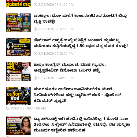
8/02/2026 06:11:00 PM
ಬಂಟ್ವಾಳ: ಧೋ ಮಳೆಗೆ ಕಾಲುಸಂಕದಿಂದ ತೋಡಿಗೆ ಬಿದ್ದು
ವ್ಯಕ್ತಿ ನಾಪತ್ತೆ!
8/02/2026 12:36:00 PM
ವೆನ್‌ಲಾಕ್ ಆಸ್ಪತ್ರೆಯಲ್ಲಿ ಚಿಕಿತ್ಸೆಗೆ ಬಂದಾಗ ಮೃತಪಟ್ಟ
ಮಹಿಳೆಯ ಕುತ್ತಿಗೆಯಲ್ಲಿದ್ದ ₹1.50 ಲಕ್ಷದ ಚಿನ್ನದ ಸರ ಕಳವು!
8/01/2026 07:12:00 PM
ಕಾಪು: ಕಾಂಗ್ರೆಸ್ ಮುಖಂಡ, ಮಾಜಿ ಗ್ರಾ.ಪಂ.
ಅಧ್ಯಕ್ಷಡೇವಿಡ್ ಡಿಸೋಜಾ ಬರ್ಬರ ಹತ್ಯೆ
8/07/2026 05:40:00 PM
ಮಂಗಳೂರು: ಕಾಲೇಜು ಜೂನಿಯರ್‌ಗಳ ಮೇಲೆ
ಸೀನಿಯರ್‌ಗಳಿಂದ ಹಲ್ಲೆ; ರ‌್ಯಾಗಿಂಗ್ ಶಂಕೆ – ಪೊಲೀಸ್
ಕಮಿಷನರ್ ಸ್ಪಷ್ಟನೆ!
8/05/2026 09:17:00 AM
ಬ್ಯಾಂಕ್‌ರಾಪ್ಟ್‌ ಆಗಿ ಜೇಬಿನಲ್ಲಿ ಕಾಸಿರಲಿಲ್ಲ, ₹1 ಕೋಟಿ ಸಾಲ
ತೀರಿಸಲು 'ಸಿ-ಗ್ರೇಡ್' ಸಿನಿಮಾಗಳಲ್ಲಿ ನಟಿಸಿದ್ದೆ: ನಟಿ ಸುಸ್ಮಿತಾ
ಮುಖರ್ಜಿ ಕಣ್ಣೀರಿನ ಹಣೆಬರಹ!