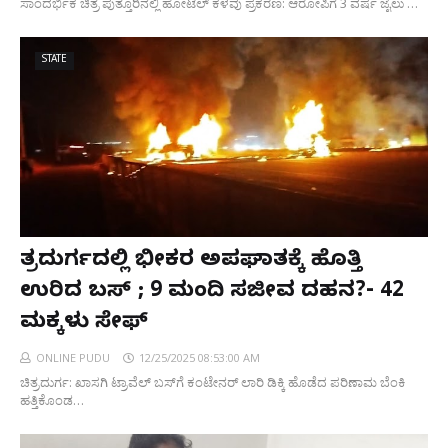
ಸಾಂದರ್ಭಿಕ ಚಿತ್ರ ಪುತ್ತೂರಿನಲ್ಲಿ ಹೋಟೆಲ್ ಕಳವು ಪ್ರಕರಣ: ಆರೋಪಿಗೆ 3 ವರ್ಷ ಜೈಲು …
STATE
ಚಿತ್ರದುರ್ಗದಲ್ಲಿ ಭೀಕರ ಅಪಘಾತಕ್ಕೆ ಹೊತ್ತಿ
ಉರಿದ ಬಸ್ ; 9 ಮಂದಿ ಸಜೀವ ದಹನ?- 42
ಮಕ್ಕಳು ಸೇಫ್
ONLINE PUDU
12/25/2025 08:53:00 AM
ಚಿತ್ರದುರ್ಗ: ಖಾಸಗಿ ಟ್ರಾವೆಲ್ ಬಸ್‌ಗೆ ಕಂಟೇನರ್​​ ಲಾರಿ ಡಿಕ್ಕಿ ಹೊಡೆದ ಪರಿಣಾಮ ಬೆಂಕಿ
ಹತ್ತಿಕೊಂಡ…