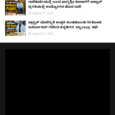
ಗಾಲಿಕುರ್ಚಿಯಲ್ಲಿ ಬಂದ ಭಾಗ್ಯಶ್ರೀ ಕುಲಾಲ್‌ಗೆ ಆಳ್ವಾಸ್
ಪ್ರಗತಿಯಲ್ಲಿ ಉದ್ಯೋಗದ ಹೊಸ ದಾರಿ
August 07, 2026
ಪ್ಲಾಸ್ಟಿಕ್ ಮಾಲಿನ್ಯಕ್ಕೆ ಉತ್ತರ ಕಂಡುಕೊಂಡು ₹50 ಕೋಟಿ
ಟರ್ನೋವರ್ ಗಳಿಸಿದ ಕನ್ನಡಿಗನ 'ಬ್ಯಾಂಬ್ರೂ' ಕಥೆ!
August 07, 2026