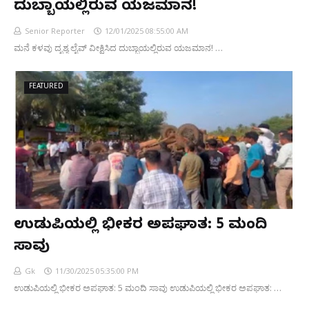
ದುಬ್ಬಾಯಲ್ಲಿರುವ ಯಜಮಾನ!
Senior Reporter
12/01/2025 08:55:00 AM
ಮನೆ ಕಳವು ದೃಶ್ಯ ಲೈವ್ ವೀಕ್ಷಿಸಿದ ದುಬ್ಬಾಯಲ್ಲಿರುವ ಯಜಮಾನ! …
FEATURED
ಉಡುಪಿಯಲ್ಲಿ ಭೀಕರ ಅಪಘಾತ: 5 ಮಂದಿ
ಸಾವು
Gk
11/30/2025 05:35:00 PM
ಉಡುಪಿಯಲ್ಲಿ ಭೀಕರ ಅಪಘಾತ: 5 ಮಂದಿ ಸಾವು ಉಡುಪಿಯಲ್ಲಿ ಭೀಕರ ಅಪಘಾತ: …