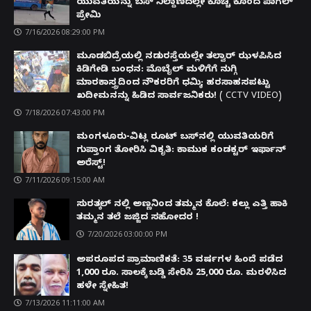
ಯುವತಿಯನ್ನು ಬಸ್ ನಿಲ್ದಾಣದಲ್ಲೇ ಕೊಚ್ಚಿ ಕೊಂದ ಪಾಗಲ್
ಪ್ರೇಮಿ
7/16/2026 08:29:00 PM
ಮೂಡಬಿದ್ರೆಯಲ್ಲಿ ನಡುರಸ್ತೆಯಲ್ಲೇ ತಲ್ವಾರ್ ಝಳಪಿಸಿದ
ಕಿಡಿಗೇಡಿ ಬಂಧನ: ಮೊಬೈಲ್ ಮಳಿಗೆಗೆ ನುಗ್ಗಿ
ಮಾರಕಾಸ್ತ್ರದಿಂದ ನೌಕರರಿಗೆ ಧಮ್ಕಿ; ಹರಸಾಹಸಪಟ್ಟು
ಖದೀಮನನ್ನು ಹಿಡಿದ ಸಾರ್ವಜನಿಕರು! ( CCTV VIDEO)
7/18/2026 07:43:00 PM
ಮಂಗಳೂರು-ವಿಟ್ಲ ರೂಟ್ ಬಸ್‌ನಲ್ಲಿ ಯುವತಿಯರಿಗೆ
ಗುಪ್ತಾಂಗ ತೋರಿಸಿ ವಿಕೃತಿ: ಕಾಮುಕ ಕಂಡಕ್ಟರ್ ಇರ್ಫಾನ್
ಅರೆಸ್ಟ್!
7/11/2026 09:15:00 AM
ಸುರತ್ಕಲ್ ನಲ್ಲಿ ಅಣ್ಣನಿಂದ ತಮ್ಮನ ಕೊಲೆ: ಕಲ್ಲು ಎತ್ತಿ ಹಾಕಿ
ತಮ್ಮನ ತಲೆ ಜಜ್ಜಿದ ಸಹೋದರ !
7/20/2026 03:00:00 PM
ಅಪರೂಪದ ಪ್ರಾಮಾಣಿಕತೆ: 35 ವರ್ಷಗಳ ಹಿಂದೆ ಪಡೆದ
1,000 ರೂ. ಸಾಲಕ್ಕೆ ಬಡ್ಡಿ ಸೇರಿಸಿ 25,000 ರೂ. ಮರಳಿಸಿದ
ಹಳೇ ಸ್ನೇಹಿತ!
7/13/2026 11:11:00 AM