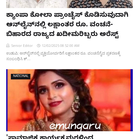
ಕ್ಯಾಂಪಾ ಕೋಲಾ ಪ್ರಾಂಚೈಸ್‌ ಕೊಡಿಸುವುದಾಗಿ
ಆನ್‌ಲೈನ್‌ನಲ್ಲಿ ಲಕ್ಷಾಂತರ ರೂ. ವಂಚನೆ-
ಬಿಹಾರದ ರಾಜ್ಯದ ಖದೀಮರಿಬ್ಬರು ಅರೆಸ್ಟ್
Senior Editor
12/02/2025 08:52:00 AM
ಉಡುಪಿ: ಆನ್‌ಲೈನ್‌ನಲ್ಲಿ‌ ವ್ಯಕ್ತಿಯೋರ್ವರಿಗೆ ಲಕ್ಷಾಂತರ ರೂ. ವಂಚನೆಗೈದ ಪ್ರಕರಣಕ್ಕೆ
ಸಂಬಂಧಿಸಿ ಕ್…
NATIONAL