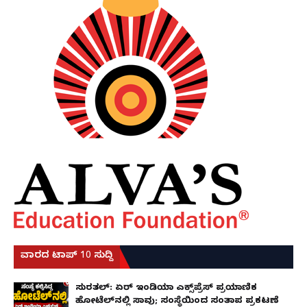
ವಾರದ ಟಾಪ್ 10 ಸುದ್ದಿ
ಸುರತ್ಕಲ್: ಏರ್ ಇಂಡಿಯಾ ಎಕ್ಸ್‌ಪ್ರೆಸ್ ಪ್ರಯಾಣಿಕ
ಹೋಟೆಲ್‌ನಲ್ಲಿ ಸಾವು; ಸಂಸ್ಥೆಯಿಂದ ಸಂತಾಪ ಪ್ರಕಟಣೆ