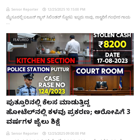
Senior Reporter
12/25/2025 10:15:00 PM
ಮೈಸೂರಲ್ಲಿ ಬಲೂನ್ ಗ್ಯಾಸ್ ಸಿಲಿಂಡರ್ ಸ್ಫೋಟ: ಇಬ್ಬರು ಸಾವು, ನಾಲ್ವರಿಗೆ ಗಂಭೀರ ಗಾಯ
…
FEATURED
ಪುತ್ತೂರಿನಲ್ಲಿ ಕೆಲಸ ಮಾಡುತ್ತಿದ್ದ
ಹೋಟೆಲ್‌ನಲ್ಲಿ ಕಳವು ಪ್ರಕರಣ; ಆರೋಪಿಗೆ 3
ವರ್ಷಗಳ ಜೈಲು ಶಿಕ್ಷೆ
Senior Reporter
12/25/2025 09:00:00 PM