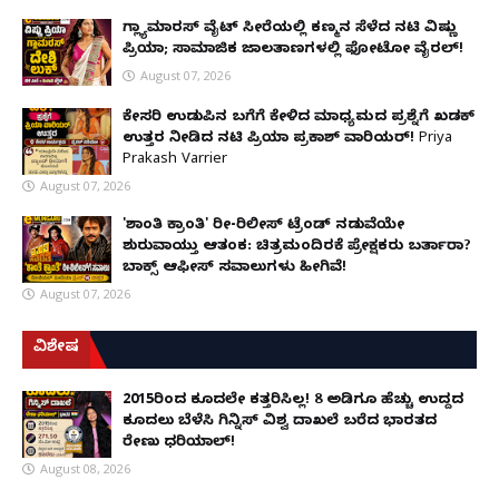
ಗ್ಲ್ಯಾಮಾರಸ್ ವೈಟ್‌ ಸೀರೆಯಲ್ಲಿ ಕಣ್ಮನ ಸೆಳೆದ ನಟಿ ವಿಷ್ಣು
ಪ್ರಿಯಾ; ಸಾಮಾಜಿಕ ಜಾಲತಾಣಗಳಲ್ಲಿ ಫೋಟೋ ವೈರಲ್!
August 07, 2026
ಕೇಸರಿ ಉಡುಪಿನ ಬಗೆಗೆ ಕೇಳಿದ ಮಾಧ್ಯಮದ ಪ್ರಶ್ನೆಗೆ ಖಡಕ್
ಉತ್ತರ ನೀಡಿದ ನಟಿ ಪ್ರಿಯಾ ಪ್ರಕಾಶ್ ವಾರಿಯರ್! Priya
Prakash Varrier
August 07, 2026
'ಶಾಂತಿ ಕ್ರಾಂತಿ' ರೀ-ರಿಲೀಸ್ ಟ್ರೆಂಡ್ ನಡುವೆಯೇ
ಶುರುವಾಯ್ತು ಆತಂಕ: ಚಿತ್ರಮಂದಿರಕ್ಕೆ ಪ್ರೇಕ್ಷಕರು ಬರ್ತಾರಾ?
ಬಾಕ್ಸ್ ಆಫೀಸ್ ಸವಾಲುಗಳು ಹೀಗಿವೆ!
August 07, 2026
ವಿಶೇಷ
2015ರಿಂದ ಕೂದಲೇ ಕತ್ತರಿಸಿಲ್ಲ! 8 ಅಡಿಗೂ ಹೆಚ್ಚು ಉದ್ದದ
ಕೂದಲು ಬೆಳೆಸಿ ಗಿನ್ನಿಸ್ ವಿಶ್ವ ದಾಖಲೆ ಬರೆದ ಭಾರತದ
ರೇಣು ಧರಿಯಾಲ್!
August 08, 2026