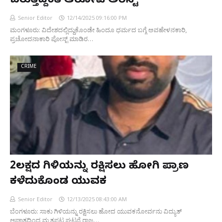
ಬರುತ್ತಿದ್ದಂತೆ ಆರೋಪಿ ಅರೆಸ್ಟ್
Senior Editor
12/14/2025 09:16:00 PM
ಮಂಗಳೂರು: ವಿದೇಶದಲ್ಲಿದ್ದುಕೊಂಡೇ ಹಿಂದೂ ಧರ್ಮದ ಬಗ್ಗೆ ಅವಹೇಳನಕಾರಿ,
ಪ್ರಚೋದನಾಕಾರಿ ಪೋಸ್ಟ್ ಮಾಡಿರ…
CRIME
2ಲಕ್ಷದ ಗಿಳಿಯನ್ನು ರಕ್ಷಿಸಲು ಹೋಗಿ ಪ್ರಾಣ
ಕಳೆದುಕೊಂಡ ಯುವಕ
Senior Editor
12/13/2025 08:43:00 AM
ಬೆಂಗಳೂರು: ಸಾಕು ಗಿಳಿಯನ್ನು ರಕ್ಷಿಸಲು ಹೋದ ಯುವಕನೋರ್ವನು ವಿದ್ಯುತ್
ಆಘಾತದಿಂದ ಮೃತಪಟ್ಟ ಘಟನೆ ರಾಜ…