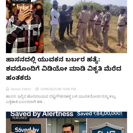
FEATURED
ಹಾಸನದಲ್ಲಿ ಯುವಕನ ಬರ್ಬರ ಹತ್ಯೆ:
ಶವದೊಂದಿಗೆ ವಿಡಿಯೋ ಮಾಡಿ ವಿಕೃತಿ ಮೆರೆದ
ಹಂತಕರು
Senior Editor
12/09/2025 08:15:00 PM
ಹಾಸನ: ಇಲ್ಲಿನ ಹೊರವಲಯದ ಬಿಟ್ಟಗೌಡನಹಳ್ಳಿ ಬಳಿ ಯುವಕನೋರ್ವನನ್ನು ಕಲ್ಲು
ಎತ್ತಿಹಾಕಿ ಬರ್ಬರವಾಗಿ ಹತ…
FEATURED