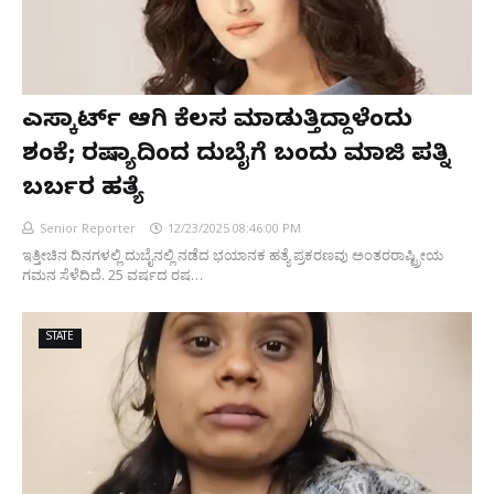
ಎಸ್ಕಾರ್ಟ್‌ ಆಗಿ ಕೆಲಸ ಮಾಡುತ್ತಿದ್ದಾಳೆಂದು
ಶಂಕೆ; ರಷ್ಯಾದಿಂದ ದುಬೈಗೆ ಬಂದು ಮಾಜಿ ಪತ್ನಿ
ಬರ್ಬರ ಹತ್ಯೆ
Senior Reporter
12/23/2025 08:46:00 PM
ಇತ್ತೀಚಿನ ದಿನಗಳಲ್ಲಿ ದುಬೈನಲ್ಲಿ ನಡೆದ ಭಯಾನಕ ಹತ್ಯೆ ಪ್ರಕರಣವು ಅಂತರರಾಷ್ಟ್ರೀಯ
ಗಮನ ಸೆಳೆದಿದೆ. 25 ವರ್ಷದ ರಷ…
STATE