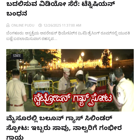
ಬದಲಿಸುವ ವಿಡಿಯೋ ಸೆರೆ: ಟೆಕ್ನಿಷಿಯನ್
ಬಂಧನ
ONLINE PUDU
12/26/2025 11:37:00 AM
ಬೆಂಗಳೂರು: ಆಸ್ಪತ್ರೆಯ ಆಪರೇಷನ್ ಥಿಯೇಟರ್​ನ (ಒಟಿ) ಡ್ರೆಸಿಂಗ್ ರೂಮ್​ನಲ್ಲಿ ಯುವತಿ
ಬಟ್ಟೆ ಬದಲಾಯಿಸುವಾಗ ರಹಸ್ಯವ…
STATE
ಮೈಸೂರಲ್ಲಿ ಬಲೂನ್ ಗ್ಯಾಸ್ ಸಿಲಿಂಡರ್
ಸ್ಫೋಟ: ಇಬ್ಬರು ಸಾವು, ನಾಲ್ವರಿಗೆ ಗಂಭೀರ
ಗಾಯ