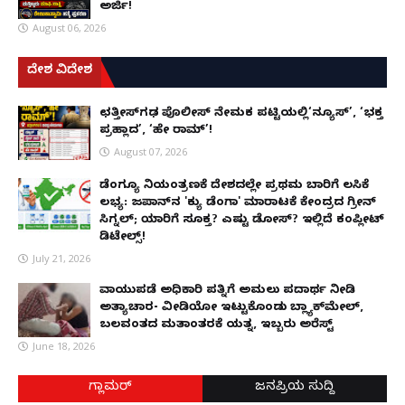
ಅರ್ಜಿ!
August 06, 2026
ದೇಶ ವಿದೇಶ
ಛತ್ತೀಸ್‌ಗಢ ಪೊಲೀಸ್ ನೇಮಕ ಪಟ್ಟಿಯಲ್ಲಿ‘ನ್ಯೂಸ್’, ‘ಭಕ್ತ
ಪ್ರಹ್ಲಾದ’, ‘ಹೇ ರಾಮ್’!
August 07, 2026
ಡೆಂಗ್ಯೂ ನಿಯಂತ್ರಣಕ್ಕೆ ದೇಶದಲ್ಲೇ ಪ್ರಥಮ ಬಾರಿಗೆ ಲಸಿಕೆ
ಲಭ್ಯ: ಜಪಾನ್‌ನ 'ಕ್ಯು ಡೆಂಗಾ' ಮಾರಾಟಕ್ಕೆ ಕೇಂದ್ರದ ಗ್ರೀನ್
ಸಿಗ್ನಲ್; ಯಾರಿಗೆ ಸೂಕ್ತ? ಎಷ್ಟು ಡೋಸ್? ಇಲ್ಲಿದೆ ಕಂಪ್ಲೀಟ್
ಡಿಟೇಲ್ಸ್!
July 21, 2026
ವಾಯುಪಡೆ ಅಧಿಕಾರಿ ಪತ್ನಿಗೆ ಅಮಲು ಪದಾರ್ಥ ನೀಡಿ
ಅತ್ಯಾಚಾರ- ವೀಡಿಯೋ ಇಟ್ಟುಕೊಂಡು ಬ್ಲ್ಯಾಕ್‌ಮೇಲ್,
ಬಲವಂತದ ಮತಾಂತರಕ್ಕೆ ಯತ್ನ, ಇಬ್ಬರು ಅರೆಸ್ಟ್
June 18, 2026
ಗ್ಲಾಮರ್
ಜನಪ್ರಿಯ ಸುದ್ದಿ