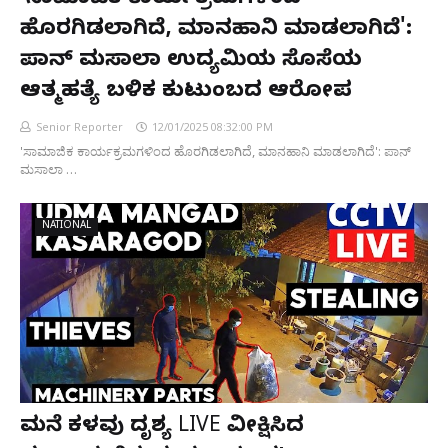
'ಸಾಮಾಜಿಕ ಕಾರ್ಯಕ್ರಮಗಳಿಂದ
ಹೊರಗಿಡಲಾಗಿದೆ, ಮಾನಹಾನಿ ಮಾಡಲಾಗಿದೆ':
ಪಾನ್ ಮಸಾಲಾ ಉದ್ಯಮಿಯ ಸೊಸೆಯ
ಆತ್ಮಹತ್ಯೆ ಬಳಿಕ ಕುಟುಂಬದ ಆರೋಪ
Senior Reporter
12/01/2025 08:32:00 PM
'ಸಾಮಾಜಿಕ ಕಾರ್ಯಕ್ರಮಗಳಿಂದ ಹೊರಗಿಡಲಾಗಿದೆ, ಮಾನಹಾನಿ ಮಾಡಲಾಗಿದೆ': ಪಾನ್
ಮಸಾಲಾ …
NATIONAL
ಮನೆ ಕಳವು ದೃಶ್ಯ LIVE ವೀಕ್ಷಿಸಿದ