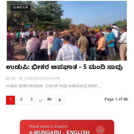
GLAMOUR
ಉಡುಪಿ: ಭೀಕರ ಅಪಘಾತ - 5 ಮಂದಿ ಸಾವು
Gk
11/30/2025 05:26:00 PM
ಉಡುಪಿ: ಭೀಕರ ಅಪಘಾತ - 5 ಮಂದಿ ಸಾವು ಉಡುಪಿಯಲ್ಲಿ ಭೀಕರ …
...
1
2
3
86
Page 1 of 86
Read news in English
→
e-MUNGARU - ENGLISH